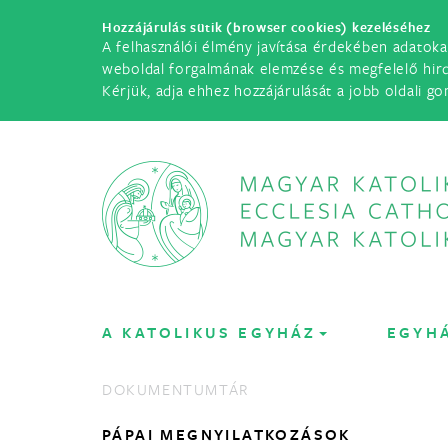
Hozzájárulás sütik (browser cookies) kezeléséhez
A felhasználói élmény javítása érdekében adatoka
weboldal forgalmának elemzése és megfelelő hir
Kérjük, adja ehhez hozzájárulását a jobb oldali go
A KATOLIKUS EGYHÁZ
EGYH
DOKUMENTUMTÁR
PÁPAI MEGNYILATKOZÁSOK