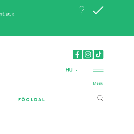
álat, a
HU
Menü
FŐOLDAL