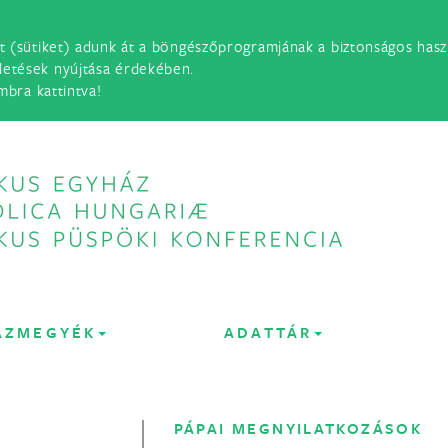
t (sütiket) adunk át a böngészőprogramjának a biztonságos haszn
detések nyújtása érdekében.
mbra kattintva!
ÁZMEGYÉK
ADATTÁR
PÁPAI MEGNYILATKOZÁSOK