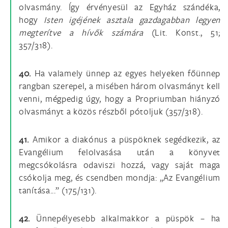
olvasmány. Így érvényesül az Egyház szándéka,
hogy
Isten igéjének asztala gazdagabban legyen
megterítve a hívők számára
(Lit. Konst., 51;
357/318).
40.
Ha valamely ünnep az egyes helyeken főünnep
rangban szerepel, a misében három olvasmányt kell
venni, mégpedig úgy, hogy a Propriumban hiányzó
olvasmányt a közös részből pótoljuk (357/318).
41.
Amikor a diakónus a püspöknek segédkezik, az
Evangélium felolvasása után a könyvet
megcsókolásra odaviszi hozzá, vagy saját maga
csókolja meg, és csendben mondja: „Az Evangélium
tanítása...” (175/131).
42.
Ünnepélyesebb alkalmakkor a püspök – ha