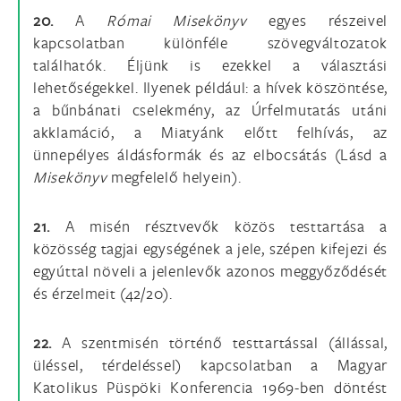
20.
A
Római Misekönyv
egyes részeivel
kapcsolatban különféle szövegváltozatok
találhatók. Éljünk is ezekkel a választási
lehetőségekkel. Ilyenek például: a hívek köszöntése,
a bűnbánati cselekmény, az Úrfelmutatás utáni
akklamáció, a Miatyánk előtt felhívás, az
ünnepélyes áldásformák és az elbocsátás (Lásd a
Misekönyv
megfelelő helyein).
21.
A misén résztvevők közös testtartása a
közösség tagjai egységének a jele, szépen kifejezi és
egyúttal növeli a jelenlevők azonos meggyőződését
és érzelmeit (42/20).
22.
A szentmisén történő testtartással (állással,
üléssel, térdeléssel) kapcsolatban a Magyar
Katolikus Püspöki Konferencia 1969-ben döntést