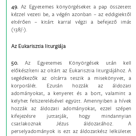
49.
Az Egyetemes könyörgéseket a pap összetett
kézzel vezeti be, a végén azonban – az eddigiektől
eltérően – kitárt karral végzi a befejező imát
(138/-).
Az Eukarisztia liturgiája
50.
Az Egyetemes Könyörgések után kell
előkészíteni az oltárt az Eukarisztia liturgiájához. A
segédkezők az oltárra teszik a misekönyvet, a
korporálét. Ezután hozzák az áldozati
adományokat, a kenyeret és a bort, valamint a
kelyhet felszerelésével együtt. Amennyiben a hívek
hozzák az áldozati adományokat, ezzel szépen
kifejezésre juttatják, hogy mindannyian
csatlakoznak Jézus áldozatához. A
perselyadományok is ezt az áldozatkész lelkületet