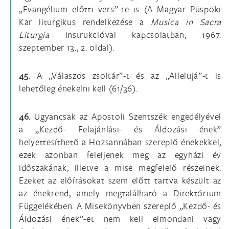
„Evangélium előtti vers”-re is (A Magyar Püspöki
Kar liturgikus rendelkezése a
Musica in Sacra
Liturgia
instrukcióval kapcsolatban, 1967.
szeptember 13., 2. oldal).
45.
A „Válaszos zsoltár”-t és az „Allelujá”-t is
lehetőleg énekelni kell (61/36).
46.
Ugyancsak az Apostoli Szentszék engedélyével
a „Kezdő- Felajánlási- és Áldozási ének”
helyettesíthető a Hozsannában szereplő énekekkel,
ezek azonban feleljenek meg az egyházi év
időszakának, illetve a mise megfelelő részeinek.
Ezeket az előírásokat szem előtt tartva készült az
az énekrend, amely megtalálható a Direktórium
Függelékében. A Misekönyvben szereplő „Kezdő- és
Áldozási ének”-et nem kell elmondani vagy