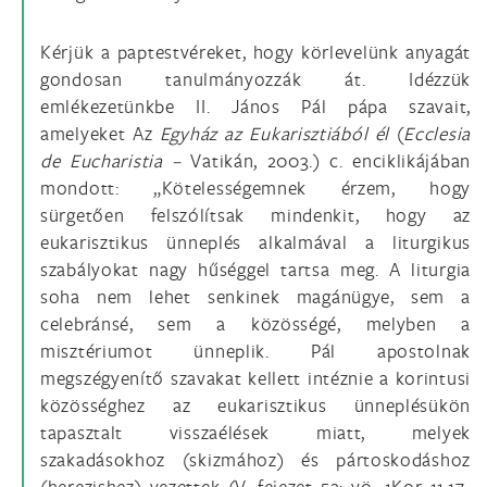
Kérjük a paptestvéreket, hogy körlevelünk anyagát
gondosan tanulmányozzák át. Idézzük
emlékezetünkbe II. János Pál pápa szavait,
amelyeket Az
Egyház az Eukarisztiából él
(
Ecclesia
de Eucharistia –
Vatikán, 2003.) c. enciklikájában
mondott: „Kötelességemnek érzem, hogy
sürgetően felszólítsak mindenkit, hogy az
eukarisztikus ünneplés alkalmával a liturgikus
szabályokat nagy hűséggel tartsa meg. A liturgia
soha nem lehet senkinek magánügye, sem a
celebránsé, sem a közösségé, melyben a
misztériumot ünneplik. Pál apostolnak
megszégyenítő szavakat kellett intéznie a korintusi
közösséghez az eukarisztikus ünneplésükön
tapasztalt visszaélések miatt, melyek
szakadásokhoz (skizmához) és pártoskodáshoz
(herezishez) vezettek (V. fejezet 52; vö. 1Kor 11,17-