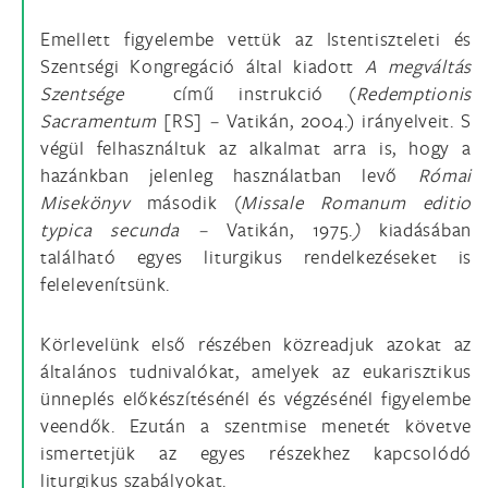
Emellett figyelembe vettük az Istentiszteleti és
Szentségi Kongregáció által kiadott
A megváltás
Szentsége
című instrukció (
Redemptionis
Sacramentum
[RS]
–
Vatikán,
2004.) irányelveit. S
végül felhasználtuk az alkalmat arra is, hogy a
hazánkban jelenleg használatban levő
Római
Misekönyv
második (
Missale Romanum editio
typica secunda –
Vatikán, 1975.
)
kiadásában
található egyes liturgikus rendelkezéseket is
felelevenítsünk.
Körlevelünk első részében közreadjuk azokat az
általános tudnivalókat, amelyek az eukarisztikus
ünneplés előkészítésénél és végzésénél figyelembe
veendők. Ezután a szentmise menetét követve
ismertetjük az egyes részekhez kapcsolódó
liturgikus szabályokat.