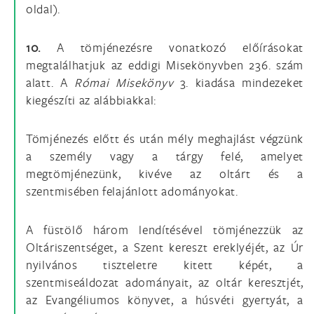
oldal).
10.
A tömjénezésre vonatkozó előírásokat
megtalálhatjuk az eddigi Misekönyvben 236. szám
alatt. A
Római Misekönyv
3. kiadása mindezeket
kiegészíti az alábbiakkal:
Tömjénezés előtt és után mély meghajlást végzünk
a személy vagy a tárgy felé, amelyet
megtömjénezünk, kivéve az oltárt és a
szentmisében felajánlott adományokat.
A füstölő három lendítésével tömjénezzük az
Oltáriszentséget, a Szent kereszt ereklyéjét, az Úr
nyilvános tiszteletre kitett képét, a
szentmiseáldozat adományait, az oltár keresztjét,
az Evangéliumos könyvet, a húsvéti gyertyát, a