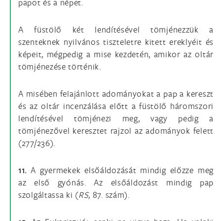
papot és a népet.
A füstölő két lendítésével tömjénezzük a
szenteknek nyilvános tiszteletre kitett ereklyéit és
képeit, mégpedig a mise kezdetén, amikor az oltár
tömjénezése történik.
A misében felajánlott adományokat a pap a kereszt
és az oltár incenzálása előtt a füstölő háromszori
lendítésével tömjénezi meg, vagy pedig a
tömjénezővel keresztet rajzol az adományok felett
(277/236).
11.
A gyermekek elsőáldozását mindig előzze meg
az első gyónás. Az elsőáldozást mindig pap
szolgáltassa ki (
RS,
87. szám).