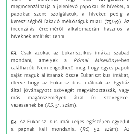
megincenzálhatja a jelenlevő papokat és híveket; a
papokat szent szolgálatuk, a híveket pedig a
keresztségből fakadó méltóságuk miatt (75/49). Az
incenzálás értelméről alkalomadtán hasznos a
híveknek említést tenni.
53.
Csak azokat az Eukarisztikus imákat szabad
mondani, amelyek a
Római Misekönyv
-ben
találhatók. Nem engedhető meg, hogy egyes papok
saját maguk állítsanak össze Eukarisztikus imákat,
illetve hogy az Eukarisztikus imáknak az Egyház
által jóváhagyott szövegét megváltoztassák, vagy
más magánszemélyek által írt szövegeket
vezessenek be (
RS,
51. szám).
54.
Az Eukarisztikus imát teljes egészében egyedül
a papnak kell mondania. (
RS,
52. szám). Az