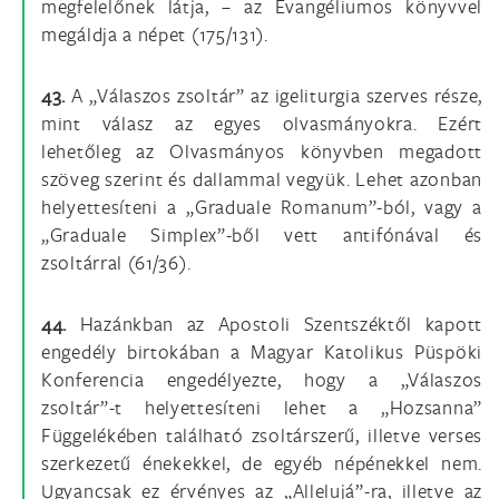
megfelelőnek látja, – az Evangéliumos könyvvel
megáldja a népet (175/131).
43.
A „Válaszos zsoltár” az igeliturgia szerves része,
mint válasz az egyes olvasmányokra. Ezért
lehetőleg az Olvasmányos könyvben megadott
szöveg szerint és dallammal vegyük. Lehet azonban
helyettesíteni a „Graduale Romanum”-ból, vagy a
„Graduale Simplex”-ből vett antifónával és
zsoltárral (61/36).
44.
Hazánkban az Apostoli Szentszéktől kapott
engedély birtokában a Magyar Katolikus Püspöki
Konferencia engedélyezte, hogy a „Válaszos
zsoltár”-t helyettesíteni lehet a „Hozsanna”
Függelékében található zsoltárszerű, illetve verses
szerkezetű énekekkel, de egyéb népénekkel nem.
Ugyancsak ez érvényes az „Allelujá”-ra, illetve az