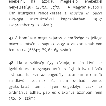
énekelni, ha azokat megfelelő énekekkel
helyettesítjük (48/26; 87/56 i.; A Magyar Püspöki
Kar liturgikus rendelkezése a
Musica in Sacra
Liturgia
instrukcióval kapcsolatban, 1967.
szeptember 13., 2. oldal).
47.
A homília a maga sajátos jelentősége és jellege
miatt a misén a papnak vagy a diakónusnak van
fenntartva(66/42;
RS,
64-65. szám).
48.
Ha a szükség úgy kívánja, misén kívül az
igehirdetés megengedhető világi krisztushívők
számára is. Ezt az engedélyt azonban tekintsék
rendkívüli esetnek, és nem szabad rendes
gyakorlattá tenni. Ilyen engedélyt csak az
ordinárius adhat, pap és diakónus azonban nem
(
RS,
161. szám).