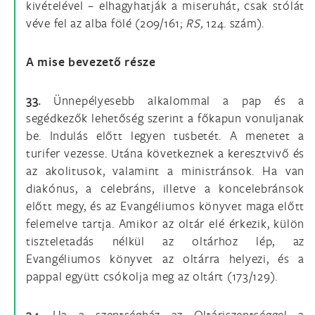
kivételével – elhagyhatják a miseruhát, csak stólát
véve fel az alba fölé (209/161;
RS,
124. szám).
A mise bevezető része
33.
Ünnepélyesebb alkalommal a pap és a
segédkezők lehetőség szerint a főkapun vonuljanak
be. Indulás előtt legyen tusbetét. A menetet a
turifer vezesse. Utána következnek a keresztvivő és
az akolitusok, valamint a ministránsok. Ha van
diakónus, a celebráns, illetve a koncelebránsok
előtt megy, és az Evangéliumos könyvet maga előtt
felemelve tartja. Amikor az oltár elé érkezik, külön
tiszteletadás nélkül az oltárhoz lép, az
Evangéliumos könyvet az oltárra helyezi, és a
pappal együtt csókolja meg az oltárt (173/129).
34.
Ha a szentségház az Oltáriszentséggel a