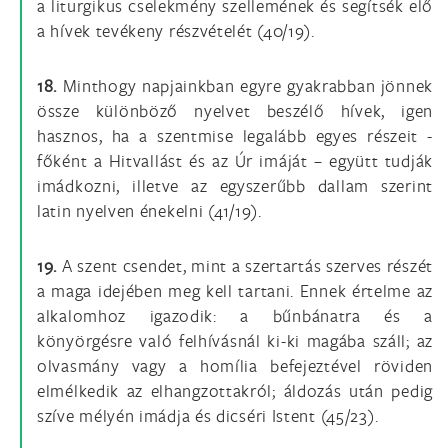
a liturgikus cselekmény szellemének és segítsék elő
a hívek tevékeny részvételét (40/19).
18.
Minthogy napjainkban egyre gyakrabban jönnek
össze különböző nyelvet beszélő hívek, igen
hasznos, ha a szentmise legalább egyes részeit -
főként a Hitvallást és az Úr imáját – együtt tudják
imádkozni, illetve az egyszerűbb dallam szerint
latin nyelven énekelni (41/19).
19.
A szent csendet, mint a szertartás szerves részét
a maga idejében meg kell tartani. Ennek értelme az
alkalomhoz igazodik: a bűnbánatra és a
könyörgésre való felhívásnál ki-ki magába száll; az
olvasmány vagy a homília befejeztével röviden
elmélkedik az elhangzottakról; áldozás után pedig
szíve mélyén imádja és dicséri Istent (45/23).