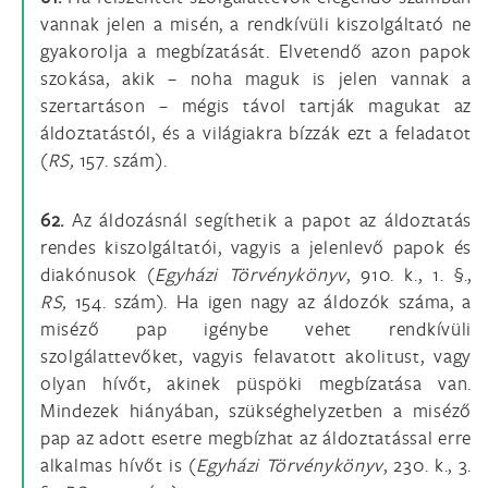
vannak jelen a misén, a rendkívüli kiszolgáltató ne
gyakorolja a megbízatását. Elvetendő azon papok
szokása, akik – noha maguk is jelen vannak a
szertartáson – mégis távol tartják magukat az
áldoztatástól, és a világiakra bízzák ezt a feladatot
(
RS,
157. szám).
62.
Az áldozásnál segíthetik a papot az áldoztatás
rendes kiszolgáltatói, vagyis a jelenlevő papok és
diakónusok (
Egyházi Törvénykönyv
, 910. k., 1. §.,
RS,
154. szám). Ha igen nagy az áldozók száma, a
miséző pap igénybe vehet rendkívüli
szolgálattevőket, vagyis felavatott akolitust, vagy
olyan hívőt, akinek püspöki megbízatása van.
Mindezek hiányában, szükséghelyzetben a miséző
pap az adott esetre megbízhat az áldoztatással erre
alkalmas hívőt is (
Egyházi Törvénykönyv
, 230. k., 3.