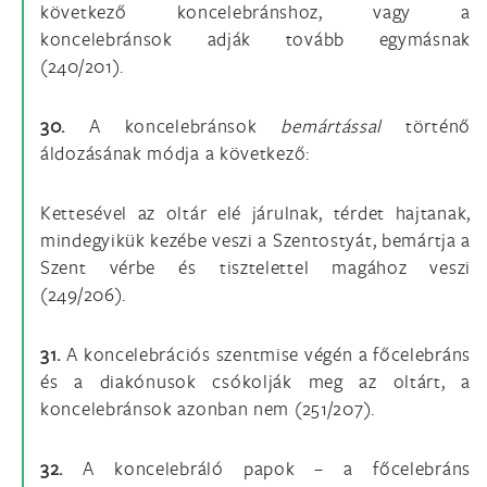
következő koncelebránshoz, vagy a
koncelebránsok adják tovább egymásnak
(240/201).
30.
A koncelebránsok
bemártással
történő
áldozásának módja a következő:
Kettesével az oltár elé járulnak, térdet hajtanak,
mindegyikük kezébe veszi a Szentostyát, bemártja a
Szent vérbe és tisztelettel magához veszi
(249/206).
31.
A koncelebrációs szentmise végén a főcelebráns
és a diakónusok csókolják meg az oltárt, a
koncelebránsok azonban nem (251/207).
32.
A koncelebráló papok – a főcelebráns