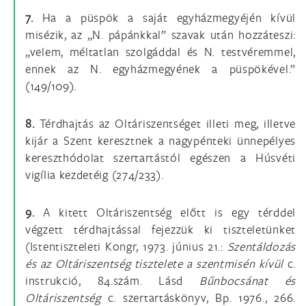
7.
Ha a püspök a saját egyházmegyéjén kívül
misézik, az „N. pápánkkal” szavak után hozzáteszi:
„velem, méltatlan szolgáddal és N. testvéremmel,
ennek az N. egyházmegyének a püspökével.”
(149/109).
8.
Térdhajtás az Oltáriszentséget illeti meg, illetve
kijár a Szent keresztnek a nagypénteki ünnepélyes
kereszthódolat szertartástól egészen a Húsvéti
vigília kezdetéig (274/233).
9.
A kitett Oltáriszentség előtt is egy térddel
végzett térdhajtással fejezzük ki tiszteletünket
(Istentiszteleti Kongr, 1973. június 21.:
Szentáldozás
és az Oltáriszentség tisztelete a szentmisén kívül
c.
instrukció, 84.szám. Lásd
Bűnbocsánat és
Oltáriszentség
c. szertartáskönyv, Bp. 1976., 266.