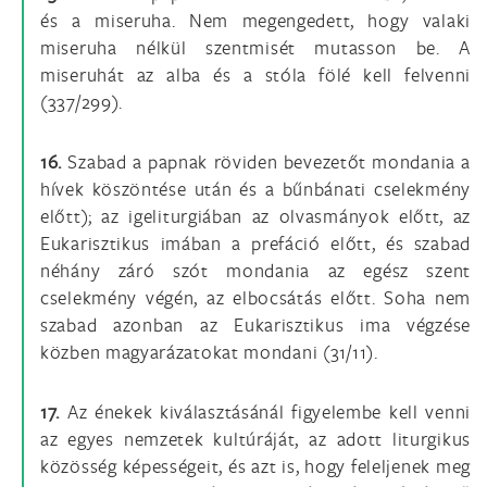
és a miseruha. Nem megengedett, hogy valaki
miseruha nélkül szentmisét mutasson be. A
miseruhát az alba és a stóla fölé kell felvenni
(337/299).
16.
Szabad a papnak röviden bevezetőt mondania a
hívek köszöntése után és a bűnbánati cselekmény
előtt); az igeliturgiában az olvasmányok előtt, az
Eukarisztikus imában a prefáció előtt, és szabad
néhány záró szót mondania az egész szent
cselekmény végén, az elbocsátás előtt. Soha nem
szabad azonban az Eukarisztikus ima végzése
közben magyarázatokat mondani (31/11).
17.
Az énekek kiválasztásánál figyelembe kell venni
az egyes nemzetek kultúráját, az adott liturgikus
közösség képességeit, és azt is, hogy feleljenek meg