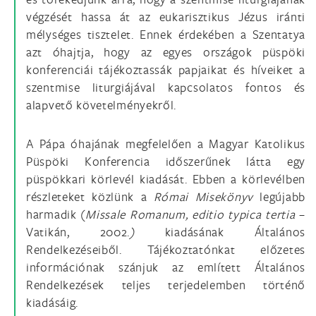
végzését hassa át az eukarisztikus Jézus iránti
mélységes tisztelet. Ennek érdekében a Szentatya
azt óhajtja, hogy az egyes országok püspöki
konferenciái tájékoztassák papjaikat és híveiket a
szentmise liturgiájával kapcsolatos fontos és
alapvető követelményekről.
A Pápa óhajának megfelelően a Magyar Katolikus
Püspöki Konferencia időszerűnek látta egy
püspökkari körlevél kiadását. Ebben a körlevélben
részleteket közlünk a
Római Misekönyv
legújabb
harmadik (
Missale Romanum, editio typica tertia
–
Vatikán, 2002.
)
kiadásának Általános
Rendelkezéseiből. Tájékoztatónkat előzetes
információnak szánjuk az említett Általános
Rendelkezések teljes terjedelemben történő
kiadásáig.