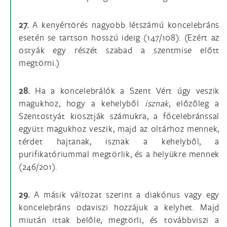
27.
A kenyértörés nagyobb létszámú koncelebráns
esetén se tartson hosszú ideig (147/108). (Ezért az
ostyák egy részét szabad a szentmise előtt
megtörni.)
28.
Ha a koncelebrálók a Szent Vért úgy veszik
magukhoz, hogy a kehelyből
isznak
, előzőleg a
Szentostyát kiosztják számukra, a főcelebránssal
együtt magukhoz veszik, majd az oltárhoz mennek,
térdet hajtanak, isznak a kehelyből, a
purifikatóriummal megtörlik, és a helyükre mennek
(246/201).
29.
A másik változat szerint a diakónus vagy egy
koncelebráns odaviszi hozzájuk a kelyhet. Majd
miután ittak belőle, megtörli, és továbbviszi a