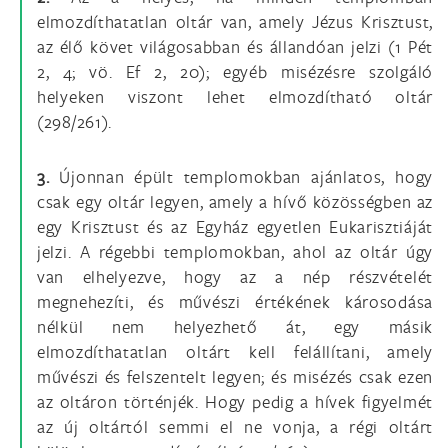
elmozdíthatatlan oltár van, amely Jézus Krisztust,
az élő követ világosabban és állandóan jelzi (1 Pét
2, 4; vö. Ef 2, 20); egyéb misézésre szolgáló
helyeken viszont lehet elmozdítható oltár
(298/261).
3.
Újonnan épült templomokban ajánlatos, hogy
csak egy oltár legyen, amely a hívő közösségben az
egy Krisztust és az Egyház egyetlen Eukarisztiáját
jelzi. A régebbi templomokban, ahol az oltár úgy
van elhelyezve, hogy az a nép részvételét
megnehezíti, és művészi értékének károsodása
nélkül nem helyezhető át, egy másik
elmozdíthatatlan oltárt kell felállítani, amely
művészi és felszentelt legyen; és misézés csak ezen
az oltáron történjék. Hogy pedig a hívek figyelmét
az új oltártól semmi el ne vonja, a régi oltárt