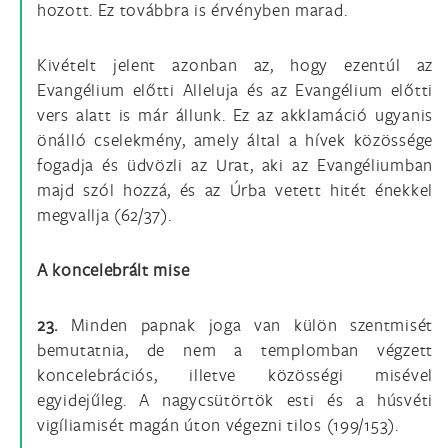
hozott. Ez továbbra is érvényben marad.
Kivételt jelent azonban az, hogy ezentúl az
Evangélium előtti Alleluja és az Evangélium előtti
vers alatt is már állunk. Ez az akklamáció ugyanis
önálló cselekmény, amely által a hívek közössége
fogadja és üdvözli az Urat, aki az Evangéliumban
majd szól hozzá, és az Úrba vetett hitét énekkel
megvallja (62/37).
A koncelebrált mise
23.
Minden papnak joga van külön szentmisét
bemutatnia, de nem a templomban végzett
koncelebrációs, illetve közösségi misével
egyidejűleg. A nagycsütörtök esti és a húsvéti
vigíliamisét magán úton végezni tilos (199/153).