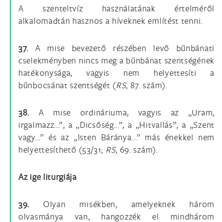
A szenteltvíz használatának értelméről
alkalomadtán hasznos a híveknek említést tenni.
37.
A mise bevezető részében levő bűnbánati
cselekményben nincs meg a bűnbánat szentségének
hatékonysága, vagyis nem helyettesíti a
bűnbocsánat szentségét (
RS,
87. szám).
38.
A mise ordináriuma, vagyis az „Uram,
irgalmazz...”, a „Dicsőség...”, a „Hitvallás”, a „Szent
vagy...” és az „Isten Báránya...” más énekkel nem
helyettesíthető (53/31;
RS,
69. szám).
Az ige liturgiája
39.
Olyan misékben, amelyeknek három
olvasmánya van, hangozzék el mindhárom