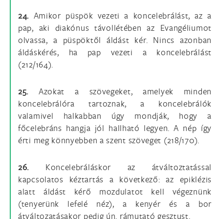
24.
Amikor püspök vezeti a koncelebrálást, az a
pap, aki diakónus távollétében az Evangéliumot
olvassa, a püspöktől áldást kér. Nincs azonban
áldáskérés, ha pap vezeti a koncelebrálást
(212/164).
25.
Azokat a szövegeket, amelyek minden
koncelebrálóra tartoznak, a koncelebrálók
valamivel halkabban úgy mondják, hogy a
főcelebráns hangja jól hallható legyen. A nép így
érti meg könnyebben a szent szöveget (218/170).
26.
Koncelebráláskor az átváltoztatással
kapcsolatos kéztartás a következő: az epiklézis
alatt áldást kérő mozdulatot kell végeznünk
(tenyerünk lefelé néz), a kenyér és a bor
átváltozatásakor pedig ún. rámutató gesztust.