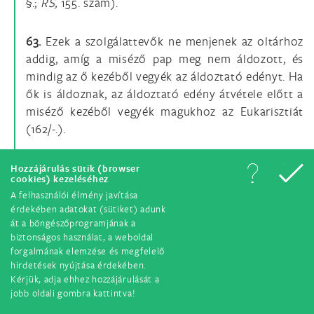
§.;
RS,
155. szám).
63.
Ezek a szolgálattevők ne menjenek az oltárhoz
addig, amíg a miséző pap meg nem áldozott, és
mindig az ő kezéből vegyék az áldoztató edényt. Ha
ők is áldoznak, az áldoztató edény átvétele előtt a
miséző kezéből vegyék magukhoz az Eukarisztiát
(162/-.).
64.
A híveknek joguk van megválasztani áldozásuk
Hozzájárulás sütik (browser
cookies) kezeléséhez
módját. A hívő fogadhatja a Szentostyát állva vagy
A felhasználói élmény javítása
térdelve, kézbe vagy nyelvre (161/118).
érdekében adatokat (sütiket) adunk
át a böngészőprogramjának a
biztonságos használat, a weboldal
65.
Állva áldozás előtt az áldozás előtti térdhajtás
forgalmának elemzése és megfelelő
sok esetben nem kivitelezhető. Ezért fokozottabb
hirdetések nyújtása érdekében.
összeszedettséggel mutassuk ki az Eukarisztia
Kérjük, adja ehhez hozzájárulását a
iránti tiszteletünket (160/117.;
RS,
90. szám).
jobb oldali gombra kattintva!