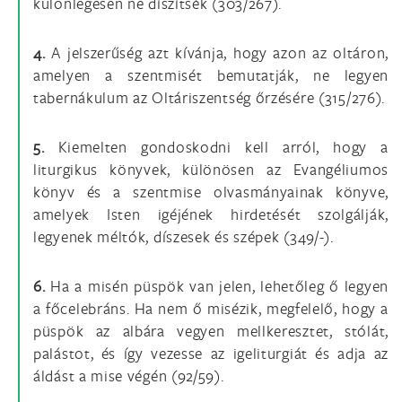
különlegesen ne díszítsék (303/267).
4.
A jelszerűség azt kívánja, hogy azon az oltáron,
amelyen a szentmisét bemutatják, ne legyen
tabernákulum az Oltáriszentség őrzésére (315/276).
5.
Kiemelten gondoskodni kell arról, hogy a
liturgikus könyvek, különösen az Evangéliumos
könyv és a szentmise olvasmányainak könyve,
amelyek Isten igéjének hirdetését szolgálják,
legyenek méltók, díszesek és szépek (349/-).
6.
Ha a misén püspök van jelen, lehetőleg ő legyen
a főcelebráns. Ha nem ő misézik, megfelelő, hogy a
püspök az albára vegyen mellkeresztet, stólát,
palástot, és így vezesse az igeliturgiát és adja az
áldást a mise végén (92/59).