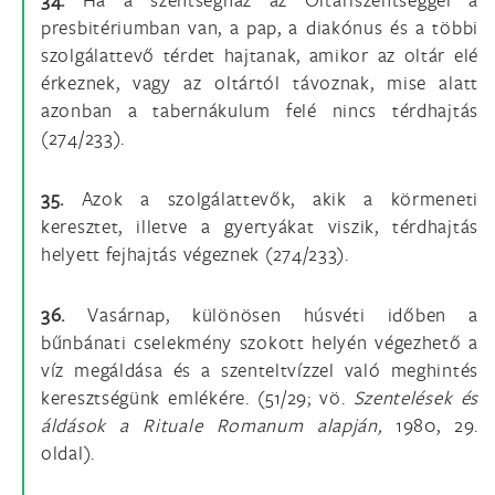
presbitériumban van, a pap, a diakónus és a többi
szolgálattevő térdet hajtanak, amikor az oltár elé
érkeznek, vagy az oltártól távoznak, mise alatt
azonban a tabernákulum felé nincs térdhajtás
(274/233).
35.
Azok a szolgálattevők, akik a körmeneti
keresztet, illetve a gyertyákat viszik, térdhajtás
helyett fejhajtás végeznek (274/233).
36.
Vasárnap, különösen húsvéti időben a
bűnbánati cselekmény szokott helyén végezhető a
víz megáldása és a szenteltvízzel való meghintés
keresztségünk emlékére. (51/29; vö.
Szentelések és
áldások a Rituale Romanum alapján,
1980, 29.
oldal).