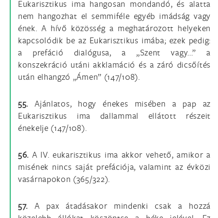
Eukarisztikus ima hangosan mondandó, és alatta
nem hangozhat el semmiféle egyéb imádság vagy
ének. A hívő közösség a meghatározott helyeken
kapcsolódik be az Eukarisztikus imába; ezek pedig:
a prefáció dialógusa, a „Szent vagy...” a
konszekráció utáni akklamáció és a záró dicsőítés
után elhangzó „Ámen” (147/108).
55.
Ajánlatos, hogy énekes misében a pap az
Eukarisztikus ima dallammal ellátott részeit
énekelje (147/108).
56.
A IV. eukarisztikus ima akkor vehető, amikor a
misének nincs saját prefációja, valamint az évközi
vasárnapokon (365/322).
57.
A pax átadásakor mindenki csak a hozzá
közelebb állókat köszöntse a béke jelével. Ez