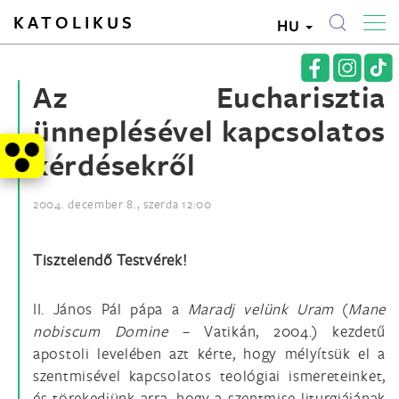
KATOLIKUS
HU
Az Eucharisztia
ünneplésével kapcsolatos
kérdésekről
2004. december 8., szerda 12:00
Tisztelendő Testvérek!
II. János Pál pápa a
Maradj velünk Uram
(
Mane
nobiscum Domine
– Vatikán, 2004.) kezdetű
apostoli levelében azt kérte, hogy mélyítsük el a
szentmisével kapcsolatos teológiai ismereteinket,
és törekedjünk arra, hogy a szentmise liturgiájának