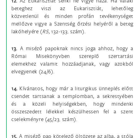
12.
Az Eukarisztiát senki ne vigye haza. Ha valaki
beteghez viszi az Eukarisztiát, lehetőleg
közvetlenül és minden profán tevékenységet
mellőzve vigye a Szentség őrzési helyéről a beteg
lakóhelyére (
RS,
132-133. szám).
13.
A miséző papoknak nincs joga ahhoz, hogy a
Római Misekönyvben szereplő szertartási
elemekhez valamit hozzáadjanak, vagy azokból
elvegyenek (24/6).
14.
Kívánatos, hogy már a liturgikus ünneplés előtt
csendet tartsanak a templomban, a sekrestyében
és a közeli helyiségekben, hogy mindenki
összeszedett lélekkel készülhessen fel a szent
cselekményre (45/23. szám).
15.
A miséző pap kötelező öltözete az alba, a stóla