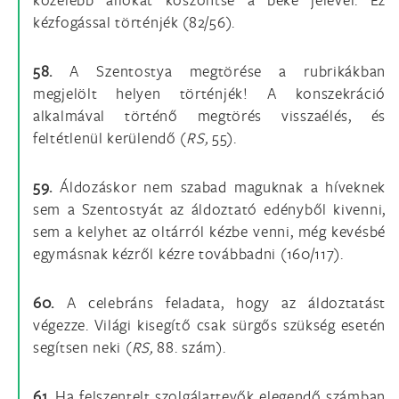
kézfogással történjék (82/56).
58.
A Szentostya megtörése a rubrikákban
megjelölt helyen történjék! A konszekráció
alkalmával történő megtörés visszaélés, és
feltétlenül kerülendő (
RS,
55).
59.
Áldozáskor nem szabad maguknak a híveknek
sem a Szentostyát az áldoztató edényből kivenni,
sem a kelyhet az oltárról kézbe venni, még kevésbé
egymásnak kézről kézre továbbadni (160/117).
60.
A celebráns feladata, hogy az áldoztatást
végezze. Világi kisegítő csak sürgős szükség esetén
segítsen neki (
RS,
88. szám).
61.
Ha felszentelt szolgálattevők elegendő számban