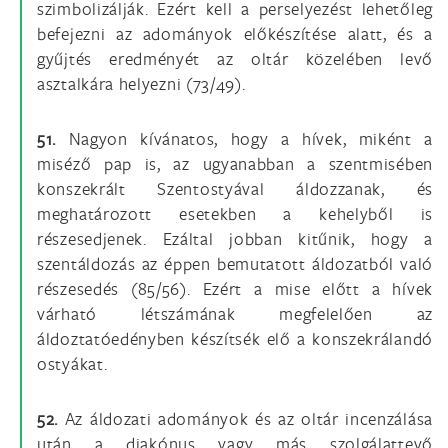
szimbolizálják. Ezért kell a perselyezést lehetőleg
befejezni az adományok előkészítése alatt, és a
gyűjtés eredményét az oltár közelében levő
asztalkára helyezni (73/49).
51.
Nagyon kívánatos, hogy a hívek, miként a
miséző pap is, az ugyanabban a szentmisében
konszekrált Szentostyával áldozzanak, és
meghatározott esetekben a kehelyből is
részesedjenek. Ezáltal jobban kitűnik, hogy a
szentáldozás az éppen bemutatott áldozatból való
részesedés (85/56). Ezért a mise előtt a hívek
várható létszámának megfelelően az
áldoztatóedényben készítsék elő a konszekrálandó
ostyákat.
52.
Az áldozati adományok és az oltár incenzálása
után a diakónus vagy más szolgálattevő