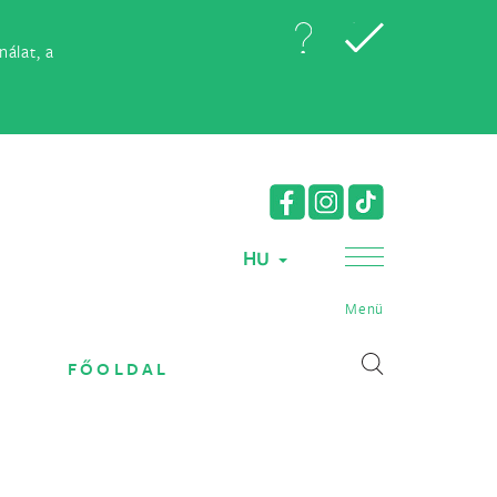
álat, a
HU
Menü
FŐOLDAL