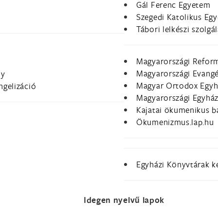
Gál Ferenc Egyetem
Szegedi Katolikus Egy
Tábori lelkészi szolgál
Magyarországi Refor
Magyarországi Evangé
ny
Magyar Ortodox Egy
ngelizáció
Magyarországi Egyhá
Kajatai ökumenikus ba
Ökumenizmus.lap.hu
Egyházi Könyvtárak k
Idegen nyelvű lapok