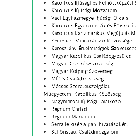
K
atolikus
I
fjúsági és
Fe
lnőttképzési
K
atolikus
I
fjúsági
M
ozgalom
Váci Egyházmegye Ifjúsági Oldala
K
atolikus
E
gyetemisták és
F
őiskolá
Katolikus Karizmatikus Megújulás 
Kemencei Ministránsok Közössége
K
eresztény
É
rtelmiségiek
Sz
övetség
Magyar Katolikus Családegyesület
Magyar Cserkészszövetség
Magyar Kolping Szövetség
MÉCS Családközösség
Mécses Szeretetszolgálat
Műegyetemi Katolikus Közösség
Nagymarosi Ifjúsági Találkozó
Regnum Christi
Regnum Marianum
Serra lelkiség a papi hivatásokért
Schönstatt Családmozgalom