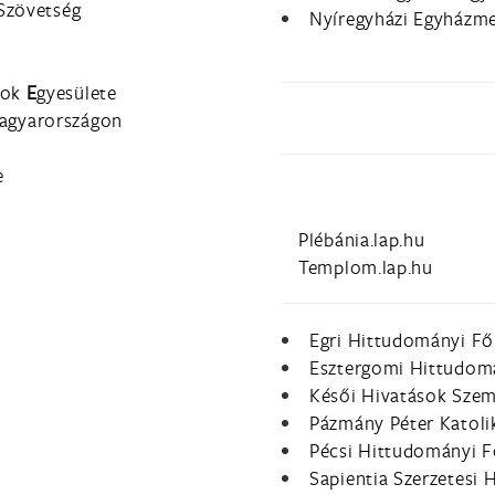
 Szövetség
Nyíregyházi Egyházm
sok
E
gyesülete
Magyarországon
e
Plébánia.lap.hu
Templom.lap.hu
Egri Hittudományi Fő
Esztergomi Hittudomá
Késői Hivatások Sze
Pázmány Péter Katol
Pécsi Hittudományi F
Sapientia Szerzetesi 