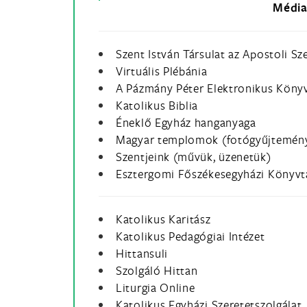
Médi
Szent István Társulat az Apostoli Sz
Virtuális Plébánia
A Pázmány Péter Elektronikus Köny
Katolikus Biblia
Éneklő Egyház hanganyaga
Magyar templomok (fotógyűjtemén
Szentjeink (művük, üzenetük)
Esztergomi Főszékesegyházi Könyvt
Katolikus Karitász
Katolikus Pedagógiai Intézet
Hittansuli
Szolgáló Hittan
Liturgia Online
Katolikus Egyházi Szeretetszolgálat