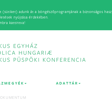
t (sütiket) adunk át a böngészőprogramjának a biztonságos haszn
detések nyújtása érdekében.
mbra kattintva!
ÁZMEGYÉK
ADATTÁR
DOKUMENTUM