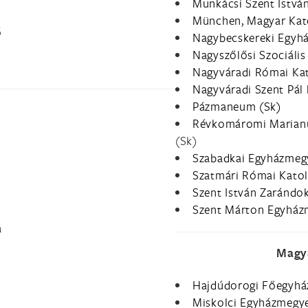
Munkácsi Szent Istvá
München, Magyar Kato
ő
Nagybecskereki Egyh
Nagyszőlősi Szociális
Nagyváradi Római Ka
Nagyváradi Szent Pál
Pázmaneum (Sk)
Révkomáromi Marianu
(Sk)
Szabadkai Egyházmeg
Szatmári Római Kato
Szent István Zarándo
Szent Márton Egyházm
a
Magya
Hajdúdorogi Főegyh
Miskolci Egyházmegy