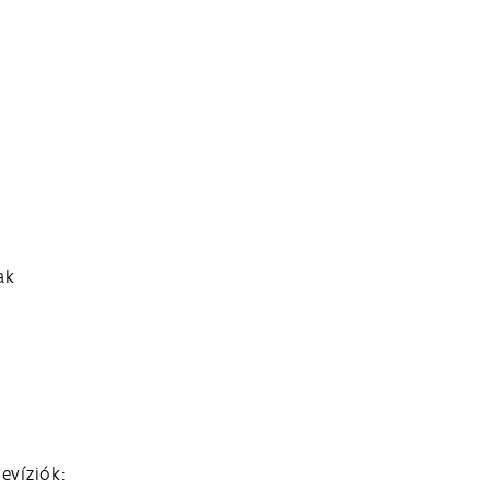
ak
evíziók: