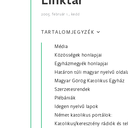
2005. február 1., kedd
TARTALOMJEGYZÉK
Média
Közösségek honlapjai
Egyházmegyék honlapjai
Határon túli magyar nyelvű oldal
Magyar Görög Katolikus Egyház
Szerzetesrendek
Plébániák
Idegen nyelvű lapok
Német katolikus portálok:
Katolikus/keresztény rádiók és tel