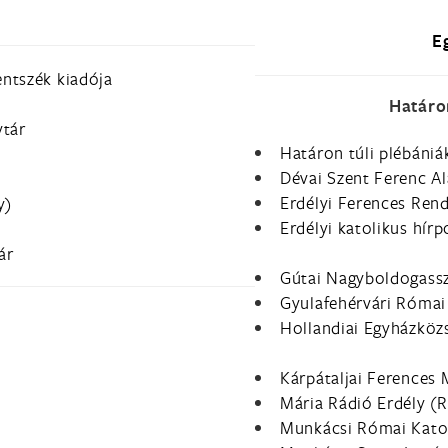
a
E
entszék kiadója
Határo
vtár
Határon túli plébániá
Dévai Szent Ferenc A
Erdélyi Ferences Ren
y)
Erdélyi katolikus hírp
ár
Gútai Nagyboldogass
Gyulafehérvári Római
Hollandiai Egyházközs
Kárpátaljai Ferences 
Mária Rádió Erdély (
Munkácsi Római Kato