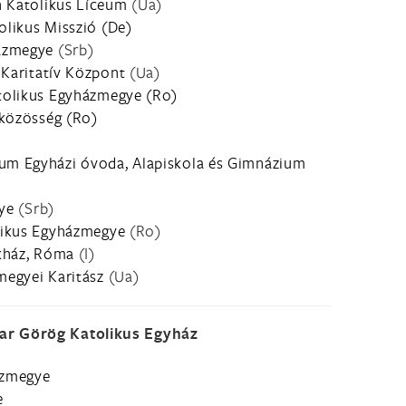
n Katolikus Líceum
(Ua)
likus Misszió (De)
ázmegye
(Srb)
 Karitatív Központ
(Ua)
tolikus Egyházmegye (Ro)
 közösség (Ro)
m Egyházi óvoda, Alapiskola és Gimnázium
ye
(Srb)
likus Egyházmegye
(Ro)
kház, Róma
(I)
egyei Karitász
(Ua)
r Görög Katolikus Egyház
ázmegye
e