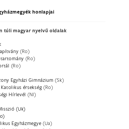
gyházmegyék honlapjai
n túli magyar nyelvű oldalak
k
lapítvány
(Ro)
dtartomány
(Ro)
ortál
(Ro)
zony Egyházi Gimnázium
(Sk)
 Katolikus érsekség
(Ro)
égi Hírlevél
(Nl)
Misszió (Uk)
Ro)
likus Egyházmegye
(Ua)