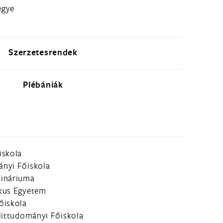
egye
Szerzetesrendek
Plébániák
iskola
nyi Főiskola
mináriuma
ikus Egyetem
őiskola
Hittudományi Főiskola