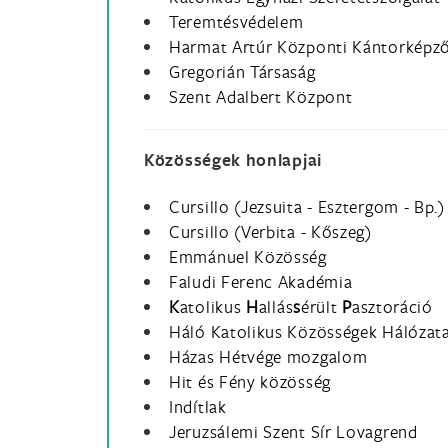
Teremtésvédelem
Harmat Artúr Központi Kántorképz
Gregorián Társaság
Szent Adalbert Központ
Közösségek honlapjai
Cursillo (Jezsuita - Esztergom - Bp.)
Cursillo (Verbita - Kőszeg)
Emmánuel Közösség
Faludi Ferenc Akadémia
K
atolikus
H
allás
s
érült
P
asztoráció
Háló Katolikus Közösségek Hálózat
Házas Hétvége mozgalom
Hit és Fény közösség
Indítlak
Jeruzsálemi Szent Sír Lovagrend