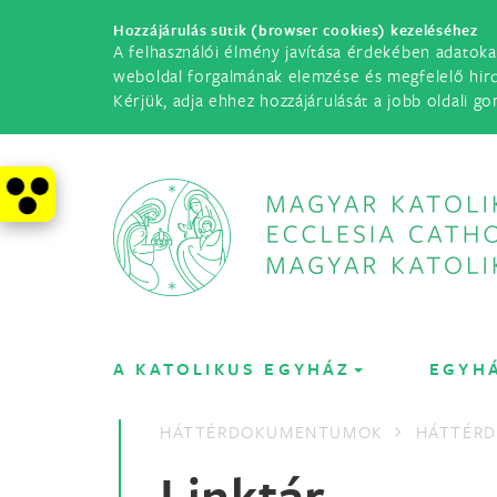
Hozzájárulás sütik (browser cookies) kezeléséhez
A felhasználói élmény javítása érdekében adatoka
weboldal forgalmának elemzése és megfelelő hir
Kérjük, adja ehhez hozzájárulását a jobb oldali go
A KATOLIKUS EGYHÁZ
EGYH
HÁTTÉRDOKUMENTUMOK
HÁTTÉR
Linktár