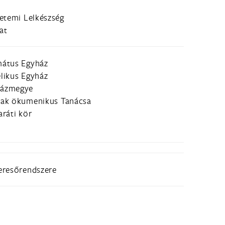
etemi Lelkészség
at
mátus Egyház
likus Egyház
házmegye
zak ökumenikus Tanácsa
ráti kör
eresőrendszere