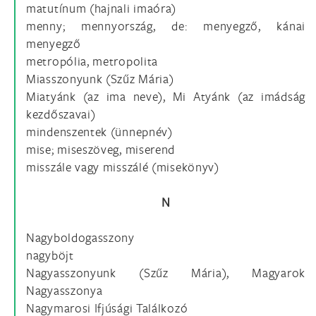
matutínum (hajnali imaóra)
menny; mennyország, de: menyegző, kánai
menyegző
metropólia, metropolita
Miasszonyunk (Szűz Mária)
Miatyánk (az ima neve), Mi Atyánk (az imádság
kezdőszavai)
mindenszentek (ünnepnév)
mise; miseszöveg, miserend
misszále vagy misszálé (misekönyv)
N
Nagyboldogasszony
nagyböjt
Nagyasszonyunk (Szűz Mária), Magyarok
Nagyasszonya
Nagymarosi Ifjúsági Találkozó