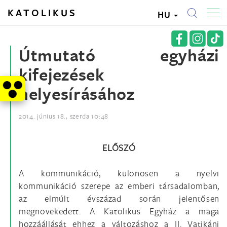
KATOLIKUS
HU
Útmutató egyházi
kifejezések
helyesírásához
2014. június 18., szerda 10:48
ELŐSZÓ
A kommunikáció, különösen a nyelvi
kommunikáció szerepe az emberi társadalomban,
az elmúlt évszázad során jelentősen
megnövekedett. A Katolikus Egyház a maga
hozzáállását ehhez a változáshoz a II. Vatikáni