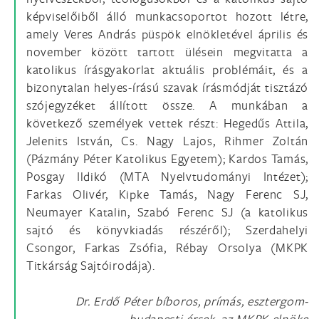
képviselőiből álló munkacsoportot hozott létre,
amely Veres András püspök elnökletével április és
november között tartott ülésein megvitatta a
katolikus írásgyakorlat aktuális problémáit, és a
bizonytalan helyes-írású szavak írásmódját tisztázó
szójegyzéket állított össze. A munkában a
következő személyek vettek részt: Hegedűs Attila,
Jelenits István, Cs. Nagy Lajos, Rihmer Zoltán
(Pázmány Péter Katolikus Egyetem); Kardos Tamás,
Posgay Ildikó (MTA Nyelvtudományi Intézet);
Farkas Olivér, Kipke Tamás, Nagy Ferenc SJ,
Neumayer Katalin, Szabó Ferenc SJ (a katolikus
sajtó és könyvkiadás részéről); Szerdahelyi
Csongor, Farkas Zsófia, Rébay Orsolya (MKPK
Titkárság Sajtóirodája).
Dr. Erdő Péter bíboros, prímás, esztergom-
budapesti érsek, az MKPK elnöke