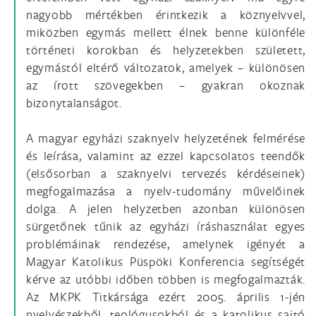
nagyobb mértékben érintkezik a köznyelvvel,
miközben egymás mellett élnek benne különféle
történeti korokban és helyzetekben született,
egymástól eltérő változatok, amelyek – különösen
az írott szövegekben – gyakran okoznak
bizonytalanságot.
A magyar egyházi szaknyelv helyzetének felmérése
és leírása, valamint az ezzel kapcsolatos teendők
(elsősorban a szaknyelvi tervezés kérdéseinek)
megfogalmazása a nyelv-tudomány művelőinek
dolga. A jelen helyzetben azonban különösen
sürgetőnek tűnik az egyházi íráshasználat egyes
problémáinak rendezése, amelynek igényét a
Magyar Katolikus Püspöki Konferencia segítségét
kérve az utóbbi időben többen is megfogalmazták.
Az MKPK Titkársága ezért 2005. április 1-jén
nyelvészekből, teológusokból és a katolikus sajtó