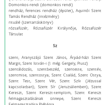
Domonkos-rendi (domonkos rendi)
rendház; ferences rendház (épület), Aquinói Szent
Tamás Rendház (intézmény)
rituálé (szertartáskönyv)
rózsafüzér; Rózsafüzér Királynője, Rózsafüzér
Társulat
Sz
szent; Aranyszájú Szent János, Árpád-házi Szent
Margit; Szent István-i (l. még: Gergely, Piusz)
szentáldozás, szentbeszéd, szenteste, szentév,
szentmise, szentostya; Szent Család, Szent Ostya,
Szent Test, Szent Vér, Szent Szív (Jézussal
kapcsolatban); Szent Sír (Jeruzsálemben); Szent
Kereszt, Szent Kereszt-templom, Szent Kereszt
felmagasztalásának ünnepe, Szent Kereszt
Felmagasztalása Plébánia