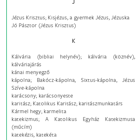
J
Jézus Krisztus; Kisjézus, a gyermek Jézus, Jézuska
Jó Pásztor (Jézus Krisztus)
K
Kálvária (bibliai helynév); kálvária (köznév),
kálváriajárás
kánai menyegző
kápolna; Bakócz-kápolna, Sixtus-kápolna, Jézus
Szíve-kápolna
karácsony; karácsonyeste
karitász; Katolikus Karitász; karitászmunkatárs
Kármel hegy; karmelita
katekizmus; A Katolikus Egyház Katekizmusa
(műcím)
katekézis, katekéta