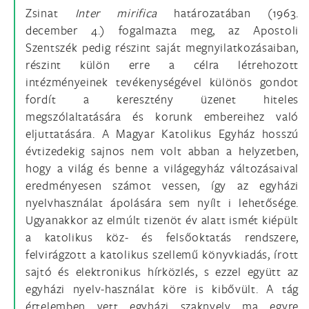
Zsinat
Inter mirifica
határozatában (1963.
december 4.) fogalmazta meg, az Apostoli
Szentszék pedig részint saját megnyilatkozásaiban,
részint külön erre a célra létrehozott
intézményeinek tevékenységével különös gondot
fordít a keresztény üzenet hiteles
megszólaltatására és korunk embereihez való
eljuttatására. A Magyar Katolikus Egyház hosszú
évtizedekig sajnos nem volt abban a helyzetben,
hogy a világ és benne a világegyház változásaival
eredményesen számot vessen, így az egyházi
nyelvhasználat ápolására sem nyílt i lehetősége.
Ugyanakkor az elmúlt tizenöt év alatt ismét kiépült
a katolikus köz- és felsőoktatás rendszere,
felvirágzott a katolikus szellemű könyvkiadás, írott
sajtó és elektronikus hírközlés, s ezzel együtt az
egyházi nyelv-használat köre is kibővült. A tág
értelemben vett egyházi szaknyelv ma egyre