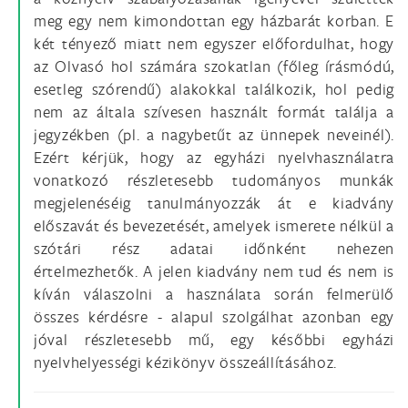
meg egy nem kimondottan egy házbarát korban. E
két tényező miatt nem egyszer előfordulhat, hogy
az Olvasó hol számára szokatlan (főleg írásmódú,
esetleg szórendű) alakokkal találkozik, hol pedig
nem az általa szívesen használt formát találja a
jegyzékben (pl. a nagybetűt az ünnepek neveinél).
Ezért kérjük, hogy az egyházi nyelvhasználatra
vonatkozó részletesebb tudományos munkák
megjelenéséig tanulmányozzák át e kiadvány
előszavát és bevezetését, amelyek ismerete nélkül a
szótári rész adatai időnként nehezen
értelmezhetők. A jelen kiadvány nem tud és nem is
kíván válaszolni a használata során felmerülő
összes kérdésre - alapul szolgálhat azonban egy
jóval részletesebb mű, egy későbbi egyházi
nyelvhelyességi kézikönyv összeállításához.