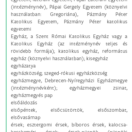
(intézménynév), Pápai Gergely Egyetem (köznyelvi
használatban: Gregoriána), Pázmány Péter
Katolikus Egyetem, Pázmány Péter katolikus
egyetemi
Egyház, a Szent Római Katolikus Egyház vagy a
Katolikus Egyház (az intézménynév teljes és
rövidebb formája); katolikus egyház, református
egyház (köznyelvi használatban); kisegyház
egyházatya
egyházközség; szeged-rókusi egyházközség
egyházmegye, Debrecen-Nyíregyházi Egyházmegye
(intézménynévként); egyházmegyei zsinat,
egyházmegyés pap
elsőáldozás
elsőpéntek, elsőcsütörtök, elsőszombat,
elsővasárnap
érsek; esztergomi érsek, bíboros érsek, kalocsa-
kecskeméti érsek; érsek-püspök (püspöki