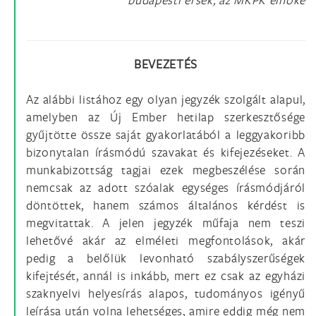
BEVEZETÉS
Az alábbi listához egy olyan jegyzék szolgált alapul,
amelyben az Új Ember hetilap szerkesztősége
gyűjtötte össze saját gyakorlatából a leggyakoribb
bizonytalan írásmódú szavakat és kifejezéseket. A
munkabizottság tagjai ezek megbeszélése során
nemcsak az adott szóalak egységes írásmódjáról
döntöttek, hanem számos általános kérdést is
megvitattak. A jelen jegyzék műfaja nem teszi
lehetővé akár az elméleti megfontolások, akár
pedig a belőlük levonható szabályszerűségek
kifejtését, annál is inkább, mert ez csak az egyházi
szaknyelvi helyesírás alapos, tudományos igényű
leírása után volna lehetséges, amire eddig még nem