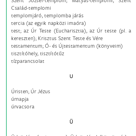
Szent József-templom; Mátyás-templomi, Szent
Család-templomi
templomjáró, templomba járás
tercia (az egyik napközi imaóra)
test; az Úr Teste (Eucharisztia), az Úr teste (pl. a
kereszten); Krisztus Szent Teste és Vére
testamentum; Ó- és Újtestamentum (könyveim)
tisztítóhely, tisztítótűz
tízparancsolat
U
Úristen; Úr Jézus
úrnapja
úrvacsora
Ü