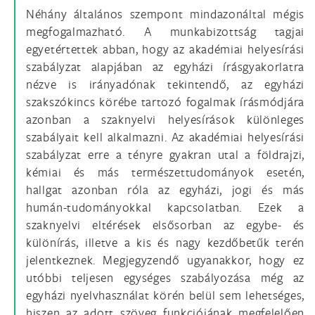
Néhány általános szempont mindazonáltal mégis
megfogalmazható. A munkabizottság tagjai
egyetértettek abban, hogy az akadémiai helyesírási
szabályzat alapjában az egyházi írásgyakorlatra
nézve is irányadónak tekintendő, az egyházi
szakszókincs körébe tartozó fogalmak írásmódjára
azonban a szaknyelvi helyesírások különleges
szabályait kell alkalmazni. Az akadémiai helyesírási
szabályzat erre a tényre gyakran utal a földrajzi,
kémiai és más természettudományok esetén,
hallgat azonban róla az egyházi, jogi és más
humán-tudományokkal kapcsolatban. Ezek a
szaknyelvi eltérések elsősorban az egybe- és
különírás, illetve a kis és nagy kezdőbetűk terén
jelentkeznek. Megjegyzendő ugyanakkor, hogy ez
utóbbi teljesen egységes szabályozása még az
egyházi nyelvhasználat körén belül sem lehetséges,
hiszen az adott szöveg funkciójának megfelelően