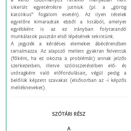
sikerült egyetértésre jutniuk (pl. a „görög
katolikus” fogalom esetén). Az ilyen tételek
egyelőre kimaradtak ebből a listából, amelyet
egyébként is az ez irányban folytatandó
munkálatok pusztán első lépésének tekintünk.
A jegyzék a kérdéses elemeket ábécérendben
tartalmazza. Az alapszó mellett gyakran felvettük
(főként, ha ez okozta a problémát) annak jelzős
szerkezetben, illetve szóösszetételben elő- és
utótagként való előfordulásait, végül pedig a
belőlük képzett szavakat (elsősorban az -i képzős
mellékneveket).
SZÓTÁRI RÉSZ
A