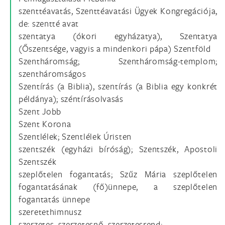
szenttéavatás, Szenttéavatási Ügyek Kongregációja,
de: szentté avat
szentatya (ókori egyházatya), Szentatya
(Őszentsége, vagyis a mindenkori pápa) Szentföld
Szentháromság; Szentháromság-templom;
szentháromságos
Szentírás (a Biblia), szentírás (a Biblia egy konkrét
példánya); széntírásolvasás
Szent Jobb
Szent Korona
Szentlélek; Szentlélek Úristen
szentszék (egyházi bíróság); Szentszék, Apostoli
Szentszék
szeplőtelen fogantatás; Szűz Mária szeplőtelen
fogantatásának (fő)ünnepe, a szeplőtelen
fogantatás ünnepe
szeretethimnusz
szerzetes, szerzetesnő, szerzetesrend;