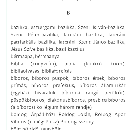
B
bazilika; esztergomi bazilika, Szent István-bazilika,
Szent Péter-bazilika, lateráni bazilika, lateráni
patriarkális bazilika, lateráni Szent János-bazilika,
Jézus Szíve bazilika; bazilikastílus
bérmaapa, bérmaanya
Biblia (könyvcím), biblia (konkrét kötet);
bibliaolvasás, bibliafordítás
bíboros; bíboros püspök, bíboros érsek, bíboros
prímás, bíboros prefektus, bíboros államtitkár
(egyházi hivatalok bíborosi rangú betöltői);
püspökbíboros, diakónusbíboros, presbiterbíboros
(a bíborosi kollégium három rendje)
boldog; Árpád-házi Boldog Jolán, Boldog Apor
Vilmos (1. még: Piusz) Boldogasszony
böjt; böjtidő, nagyböjt