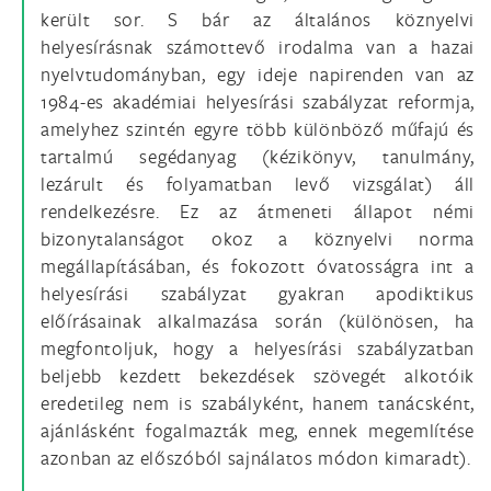
került sor. S bár az általános köznyelvi
helyesírásnak számottevő irodalma van a hazai
nyelvtudományban, egy ideje napirenden van az
1984-es akadémiai helyesírási szabályzat reformja,
amelyhez szintén egyre több különböző műfajú és
tartalmú segédanyag (kézikönyv, tanulmány,
lezárult és folyamatban levő vizsgálat) áll
rendelkezésre. Ez az átmeneti állapot némi
bizonytalanságot okoz a köznyelvi norma
megállapításában, és fokozott óvatosságra int a
helyesírási szabályzat gyakran apodiktikus
előírásainak alkalmazása során (különösen, ha
megfontoljuk, hogy a helyesírási szabályzatban
beljebb kezdett bekezdések szövegét alkotóik
eredetileg nem is szabályként, hanem tanácsként,
ajánlásként fogalmazták meg, ennek megemlítése
azonban az előszóból sajnálatos módon kimaradt).