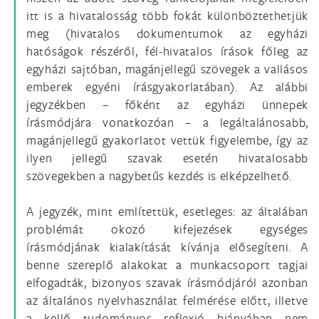
itt is a hivatalosság több fokát különböztethetjük
meg (hivatalos dokumentumok az egyházi
hatóságok részéről, fél-hivatalos írások főleg az
egyházi sajtóban, magánjellegű szövegek a vallásos
emberek egyéni írásgyakorlatában). Az alábbi
jegyzékben – főként az egyházi ünnepek
írásmódjára vonatkozóan – a legáltalánosabb,
magánjellegű gyakorlatot vettük figyelembe, így az
ilyen jellegű szavak esetén hivatalosabb
szövegekben a nagybetűs kezdés is elképzelhető.
A jegyzék, mint említettük, esetleges: az általában
problémát okozó kifejezések egységes
írásmódjának kialakítását kívánja elősegíteni. A
benne szereplő alakokat a munkacsoport tagjai
elfogadták, bizonyos szavak írásmódjáról azonban
az általános nyelvhasználat felmérése előtt, illetve
a kellő tudományos reflexió hiányában nem