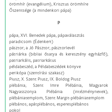
örömhír (evangélium), Krisztus örömhíre
Őszentsége (a mindenkori pápa)
P
pápa; XVI. Benedek pápa, pápaválasztás
paradicsom (Édenkert)
pásztor; a Jó Pásztor; pásztorlevél
pátriárka (bibliai ősatya és keresztény egyházfő);
patriarkális, patriarkátus
példabeszéd; a Példabeszédek könyve
perikópa (szentírási szakasz)
Piusz; X. Szent Piusz, IX. Boldog Piusz
plébánia; Szent Imre Plébánia, Magyarok
Nagyasszonya Plébánia (intézménynevek);
plébániatemplom, Szent Margit-plébániatemplom
plébános; apátplébános, esperesplébános
pokol