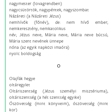
nagymester (lovagrendben)
nagycsütörtök, nagypéntek, nagyszombat
Názáreti (a Názáreti Jézus)
nemhívők (főnév), de: nem hívő ember;
nemkeresztény, nemkatolikus
név; Jézus neve, Mária neve, Mária neve búcsú,
Mária szent nevének ünnepe
nóna (az egyik napközi imaóra)
nyolc boldogság
O
Olajfák hegye
oltáregylet
Oltáriszentség (Jézus személyi misztériuma),
oltáriszentség (a hét szentség egyike)
Ószövetség (mint könyveim), ószövetség (mint
kor)