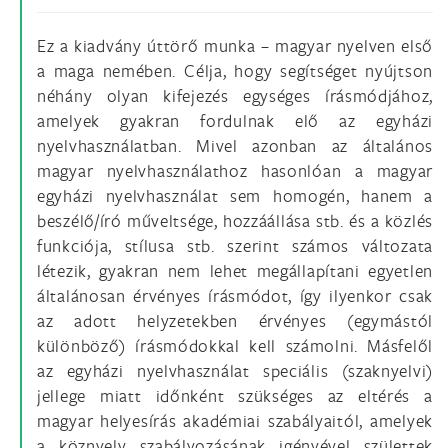
Ez a kiadvány úttörő munka – magyar nyelven első
a maga nemében. Célja, hogy segítséget nyújtson
néhány olyan kifejezés egységes írásmódjához,
amelyek gyakran fordulnak elő az egyházi
nyelvhasználatban. Mivel azonban az általános
magyar nyelvhasználathoz hasonlóan a magyar
egyházi nyelvhasználat sem homogén, hanem a
beszélő/író műveltsége, hozzáállása stb. és a közlés
funkciója, stílusa stb. szerint számos változata
létezik, gyakran nem lehet megállapítani egyetlen
általánosan érvényes írásmódot, így ilyenkor csak
az adott helyzetekben érvényes (egymástól
különböző) írásmódokkal kell számolni. Másfelől
az egyházi nyelvhasználat speciális (szaknyelvi)
jellege miatt időnként szükséges az eltérés a
magyar helyesírás akadémiai szabályaitól, amelyek
a köznyelv szabályozásának igényével születtek