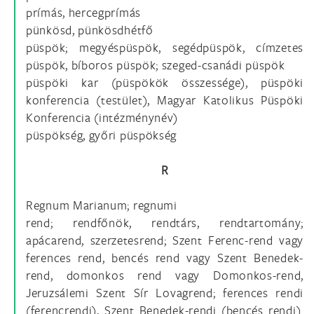
prímás, hercegprímás
pünkösd, pünkösdhétfő
püspök; megyéspüspök, segédpüspök, címzetes
püspök, bíboros püspök; szeged-csanádi püspök
püspöki kar (püspökök összessége), püspöki
konferencia (testület), Magyar Katolikus Püspöki
Konferencia (intézménynév)
püspökség, győri püspökség
R
Regnum Marianum; regnumi
rend; rendfőnök, rendtárs, rendtartomány;
apácarend, szerzetesrend; Szent Ferenc-rend vagy
ferences rend, bencés rend vagy Szent Benedek-
rend, domonkos rend vagy Domonkos-rend,
Jeruzsálemi Szent Sír Lovagrend; ferences rendi
(ferencrendi), Szent Benedek-rendi (bencés rendi).