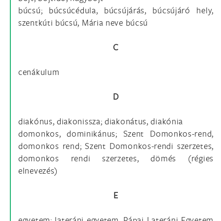
búcsú; búcsúcédula, búcsújárás, búcsújáró hely,
szentkúti búcsú, Mária neve búcsú
C
cenákulum
D
diakónus, diakonissza; diakonátus, diakónia
domonkos, dominikánus; Szent Domonkos-rend,
domonkos rend; Szent Domonkos-rendi szerzetes,
domonkos rendi szerzetes, dömés (régies
elnevezés)
E
egyetem; lateráni egyetem, Pápai Lateráni Egyetem