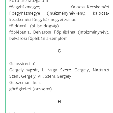
Fokoláre Mozgalom
főegyházmegye; Kalocsa-Kecskeméti
Főegyházmegye (intézménynévként), kalocsa-
kecskeméti főegyházmegyei zsinat
földöntúli (pl. boldogság)
főplébánia; Belvárosi Főplébánia (intézménynév),
belvárosi főplébánia-templom
G
Genezáreti-tó
Gergely-naptár, I. Nagy Szent Gergely, Nazianzi
Szent Gergely, VII. Szent Gergely
Getszemáni-kert
görögkeleti (ortodox)
H