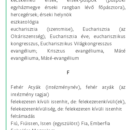
egyházmegye érseki rangban lévő főpásztora),
hercegérsek; érseki helynök
eszkatológia
eucharisztia (szentmise), Eucharisztia (az
Oltáriszentség); Eucharisztia éve; eucharisztikus
kongresszus, Eucharisztikus Világkongresszus
evangélium; Krisztus evangéliuma, Máté
evangéliuma, Máté-evangélium
F
Fehér Atyák (intézménynév), fehér atyák (az
intézmény tagjai)
felekezeten kívüli istenhit, de: felekezetenkívüli(ek),
felekezetenkívüliség, de: felekezeten kívüli istenhit
feltámadás
Fiú, Fiúisten, Isten (egyszülött) Fia, Emberfia