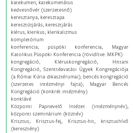
katekumen, katekumenátus
kedvesnővér (szerzetesnő)
keresztanya, keresztapa
keresztútjárás, keresztjárás
klérus; klerikus; klerikalizmus
kompletórium
konferencia; püspöki konferencia, Magyar
Katolikus Püspöki Konferencia (rövidítve: MKPK)
kongregáció; Kléruskongregáció, Hittani
Kongregáció, Szenttéavatási Ügyek Kongregációja
(a Római Kúria dikasztérumai); bencés kongregáció
(szerzetes intézményi fajta); Magyar Bencés
Kongregáció (konkrét intézmény)
konklávé
Központi Papnevelő Intézet (intézménynév),
központi szeminárium (köznév)
Krisztus; Krisztus-fej, Krisztus-hit, krisztushívő
(keresztény)