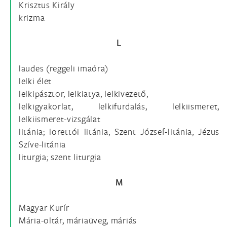
Krisztus Király
krizma
L
laudes (reggeli imaóra)
lelki élet
lelkipásztor, lelkiatya, lelkivezető,
lelkigyakorlat, lelkifurdalás, lelkiismeret,
lelkiismeret-vizsgálat
litánia; lorettói litánia, Szent József-litánia, Jézus
Szíve-litánia
liturgia; szent liturgia
M
Magyar Kurír
Mária-oltár, máriaüveg, máriás