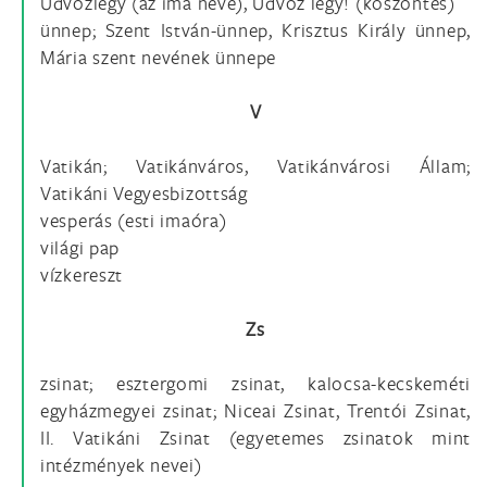
Üdvözlégy (az ima neve), Üdvöz légy! (köszöntés)
ünnep; Szent István-ünnep, Krisztus Király ünnep,
Mária szent nevének ünnepe
V
Vatikán; Vatikánváros, Vatikánvárosi Állam;
Vatikáni Vegyesbizottság
vesperás (esti imaóra)
világi pap
vízkereszt
Zs
zsinat; esztergomi zsinat, kalocsa-kecskeméti
egyházmegyei zsinat; Niceai Zsinat, Trentói Zsinat,
II. Vatikáni Zsinat (egyetemes zsinatok mint
intézmények nevei)