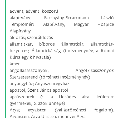
advent; adventi koszorú
alapítvány; Batthyány-Strattmann László
Templomért Alapítvány, Magyar Hospice
Alapítvány
áldozás; szentáldozás
államtitkár; bíboros államtitkár, államtitkár-
helyettes; Államtitkárság (intézménynév, a Római
Kúria egyik hivatala)
ámen
angolkisasszonyok; Angolkisasszonyok
Szerzetesrend (történeti intézménynév)
anyaegyház; Anyaszentegyház
apostol; Szent János apostol
aprószentek (1. a Heródes által leöletett
gyermekek; 2. azok ünnepe)
Atya; atyaisten (vallástörténeti fogalom).
Atyaisten, Atya Úristen, mennyei Atya