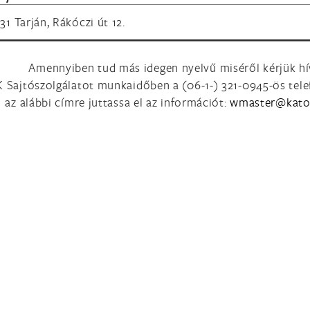
31 Tarján, Rákóczi út 12.
Amennyiben tud más idegen nyelvű miséről kérjük hí
 Sajtószolgálatot munkaidőben a (06-1-) 321-0945-ös tel
az alábbi címre juttassa el az információt: