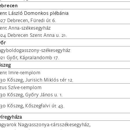
ebrecen
ent László Domonkos plébánia
27 Debrecen, Füredi út 6.
ent Anna-székesegyház
24 Debrecen Szent Anna u. 21.
yőr
gyboldogasszony-székesegyház
21 Győr, Káptalandomb 17.
őszeg
ent Imre-templom
30 Kőszeg, Jurisich Miklós tér 12.
zus Szíve-templom
30 Kőszeg, Győry János u. 1.
30 Kőszeg, Kőszegfalvi út 43.
íregyháza
gyarok Nagyasszonya-társszékesegyház,