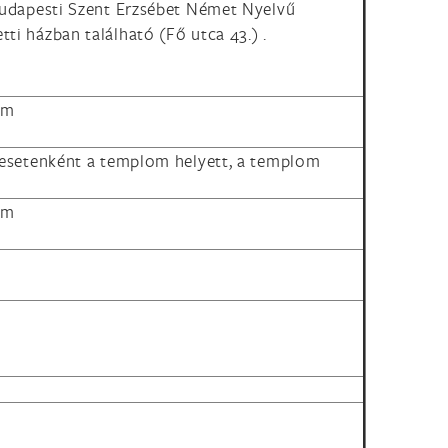
 Budapesti Szent Erzsébet Német Nyelvű
ti házban található (Fő utca 43.) .
om
; esetenként a templom helyett, a templom
lom