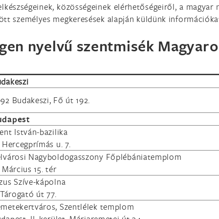
elkészségeinek, közösségeinek elérhetőségeiről, a magyar n
ött személyes megkeresések alapján küldünk információka
gen nyelvű szentmisék Magyar
dakeszi
92 Budakeszi, Fő út 192.
udapest
ent István-bazilika
, Hercegprímás u. 7.
lvárosi Nagyboldogasszony Főplébániatemplom
, Március 15. tér
zus Szíve-kápolna
. Tárogató út 77.
metekertváros, Szentlélek templom
dapest, II. kerület, Máriaremetei út 34 .