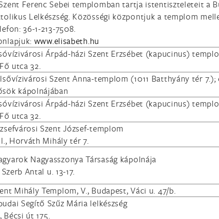
Szent Ferenc Sebei templomban tartja istentiszteleteit a
tolikus Lelkészség. Közösségi központjuk a templom mellet
lefon: 36-1-213-7508.
nlapjuk:
www.elisabeth.hu
sóvízivárosi Árpád-házi Szent Erzsébet (kapucinus) templ
, Fő utca 32.
lsővízivárosi Szent Anna-templom (1011 Batthyány tér 7.)
sök kápolnájában
sóvízivárosi Árpád-házi Szent Erzsébet (kapucinus) temp
, Fő utca 32.
zsefvárosi Szent József-templom
II., Horváth Mihály tér 7.
gyarok Nagyasszonya Társaság kápolnája
., Szerb Antal u. 13-17.
ent Mihály Templom, V., Budapest, Váci u. 47/b.
udai Segítő Szűz Mária lelkészség
I., Bécsi út 175.