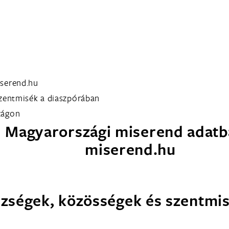
iserend.hu
szentmisék a diaszpórában
zágon
Magyarországi miserend adatb
miserend.hu
szségek, közösségek és szentmi