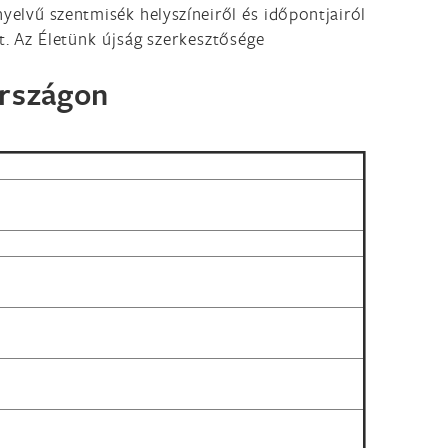
yelvű szentmisék helyszíneiről és időpontjairól
t. A
z Életünk újság szerkesztősége
országon