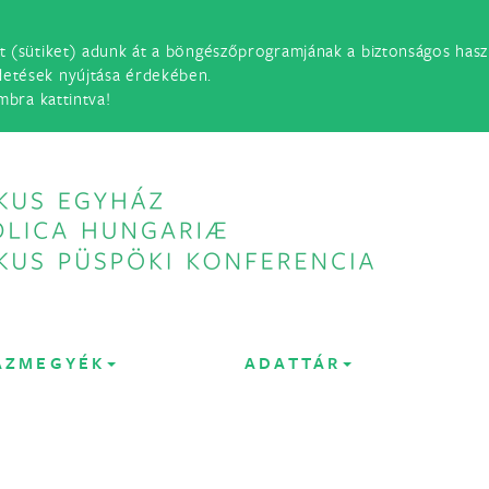
t (sütiket) adunk át a böngészőprogramjának a biztonságos haszn
detések nyújtása érdekében.
mbra kattintva!
ÁZMEGYÉK
ADATTÁR