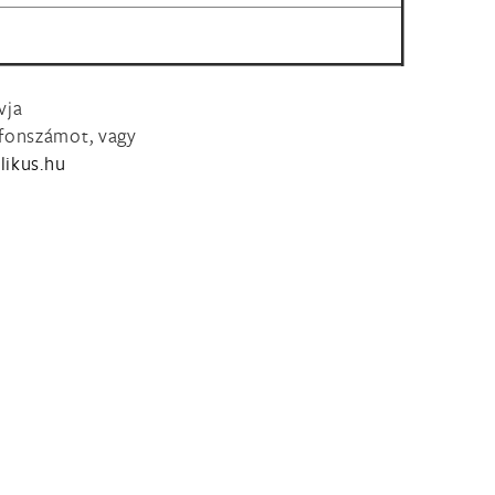
vja
efonszámot, vagy