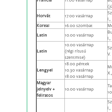
(j
Sz
Horvát
17.00 vasárnap
I.
Koreai
16.00 szombat
Me
Bu
Latin
10.00 vasárnap
I.
10.00 vasárnap
Sz
Latin
(régi rítusú
V.
szentmise)
18.00 péntek
Mi
Lengyel
10.30 vasárnap
X.
18.00 vasárnap
Magyar
Ta
jelnyelv +
10.00 vasárnap
10
feliratos
Sz
I.