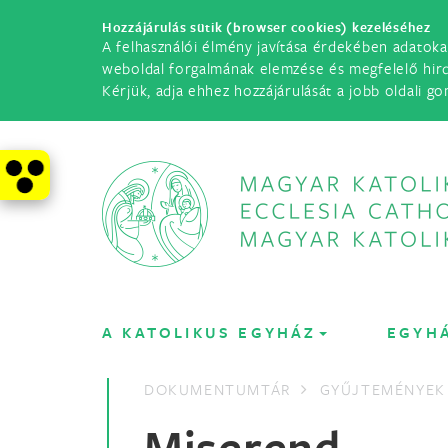
Hozzájárulás sütik (browser cookies) kezeléséhez
A felhasználói élmény javítása érdekében adatoka
weboldal forgalmának elemzése és megfelelő hir
Kérjük, adja ehhez hozzájárulását a jobb oldali go
A KATOLIKUS EGYHÁZ
EGYH
DOKUMENTUMTÁR
GYŰJTEMÉNYEK
Miserend