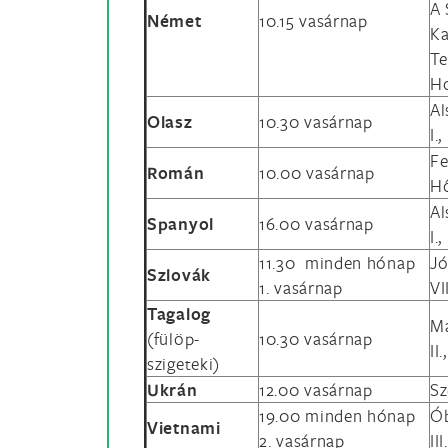
A 
Német
10.15 vasárnap
Ka
Te
Ho
Al
Olasz
10.30 vasárnap
I.
Fe
Román
10.00 vasárnap
Hő
Al
Spanyol
16.00 vasárnap
I.
11.30 minden hónap
Jó
Szlovák
1. vasárnap
VI
Tagalog
Ma
(fülöp-
10.30 vasárnap
II
szigeteki)
Ukrán
12.00 vasárnap
Sz
19.00 minden hónap
Ób
Vietnami
2. vasárnap
II