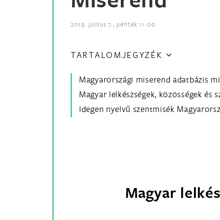
2019. június 7., péntek 11:00
TARTALOMJEGYZÉK
Magyarországi miserend adatbázis m
Magyar lelkészségek, közösségek és 
Idegen nyelvű szentmisék Magyarors
Magyar lelké