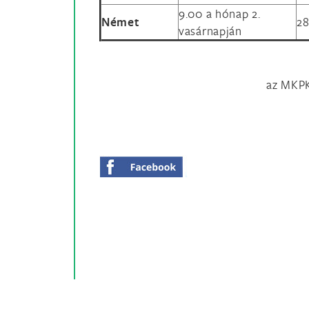
9.00 a hónap 2.
Német
28
vasárnapján
az MKPK