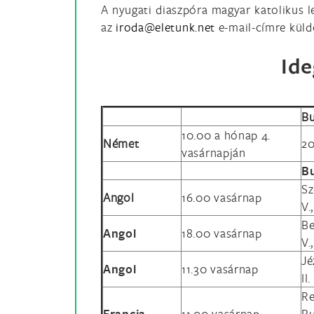
A nyugati diaszpóra magyar katolikus l
az
e-mail-címre küld
Ide
Bu
10.00 a hónap 4.
Német
20
vasárnapján
B
Sz
Angol
16.00 vasárnap
V.
Be
Angol
18.00 vasárnap
V.
Jé
Angol
11.30 vasárnap
II
Re
Francia
11.00 vasárnap
Bu