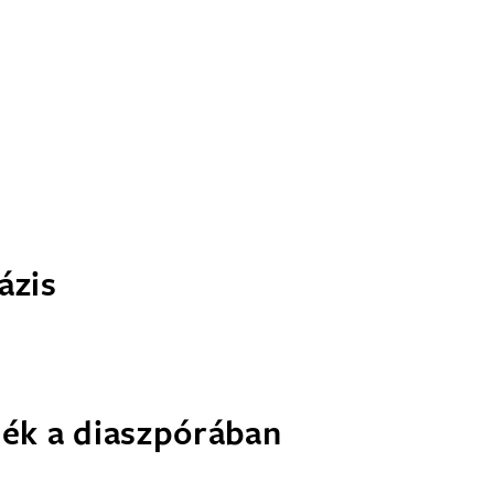
ázis
sék a diaszpórában