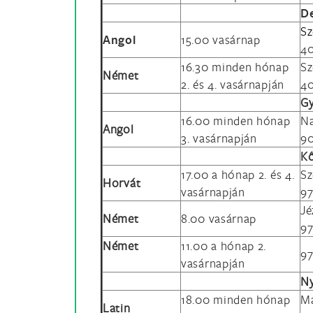
D
Sz
Angol
15.00 vasárnap
40
16.30 minden hónap
Sz
Német
2. és 4. vasárnapján
40
G
16.00 minden hónap
Na
Angol
3. vasárnapján
90
K
17.00 a hónap 2. és 4.
Sz
Horvát
vasárnapján
97
Jé
Német
8.00 vasárnap
97
Német
11.00 a hónap 2.
97
vasárnapján
Ny
18.00 minden hónap
Ma
Latin