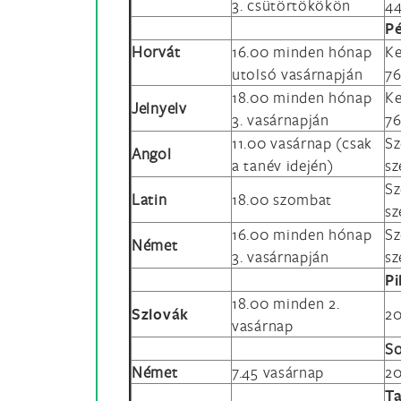
3. csütörtökökön
44
P
Horvát
16.00 minden hónap
Ke
utolsó vasárnapján
76
18.00 minden hónap
Ke
Jelnyelv
3. vasárnapján
76
11.00 vasárnap (csak
Sz
Angol
a tanév idején)
sz
Sz
Latin
18.00 szombat
sz
16.00 minden hónap
Sz
Német
3. vasárnapján
sz
Pi
18.00 minden 2.
Szlovák
20
vasárnap
S
Német
7.45 vasárnap
20
Ta