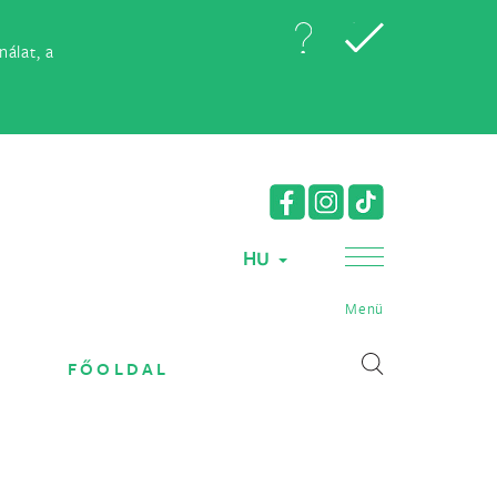
álat, a
HU
Menü
FŐOLDAL