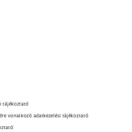
ó tájékoztató
sére vonatkozó adatkezelési tájékoztató
oztató