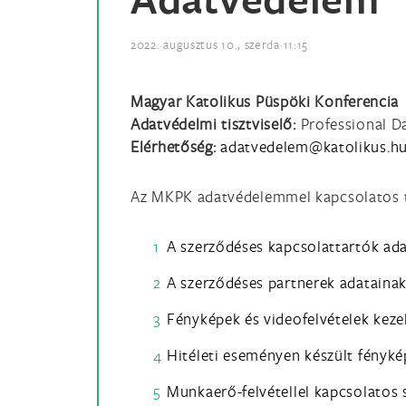
2022. augusztus 10., szerda 11:15
Magyar Katolikus Püspöki Konferencia
Adatvédelmi tisztviselő:
Professional Da
Elérhetőség:
Az MKPK adatvédelemmel kapcsolatos t
A szerződéses kapcsolattartók ada
A szerződéses partnerek adatainak
Fényképek és videofelvételek keze
Hitéleti eseményen készült fényké
Munkaerő-felvétellel kapcsolatos 