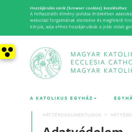
Hozzájárulás sütik (browser cookies) kezeléséhez
A felhasználói élmény javítása érdekében adatoka
weboldal forgalmának elemzése és megfelelő hir
Kérjük, adja ehhez hozzájárulását a jobb oldali go
A KATOLIKUS EGYHÁZ
EGYH
HÁTTÉRDOKUMENTUMOK
HÁTTÉR
Adatvédelem