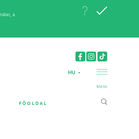
álat, a
HU
Menü
FŐOLDAL