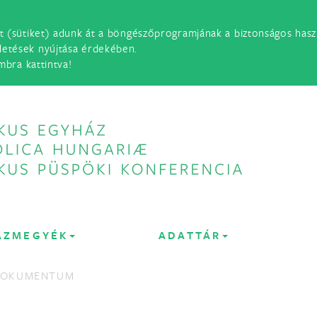
t (sütiket) adunk át a böngészőprogramjának a biztonságos haszn
detések nyújtása érdekében.
mbra kattintva!
ÁZMEGYÉK
ADATTÁR
DOKUMENTUM