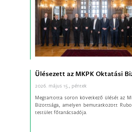
Ülésezett az MKPK Oktatási Bi
2026. május 15., péntek
Megtartotta soron következő ülését az M
Bizottsága, amelyen bemutatkozott Rubov
testület főtanácsadója.