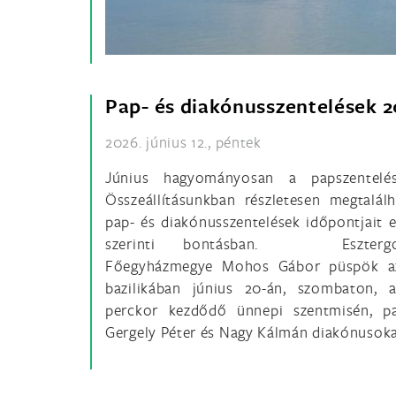
Pap- és diakónusszentelések 
2026. június 12., péntek
Június hagyományosan a papszentelés
Összeállításunkban részletesen megtalálh
pap- és diakónusszentelések időpontjait
szerinti bontásban. Esztergom
Főegyházmegye Mohos Gábor püspök az
bazilikában június 20-án, szombaton,
perckor kezdődő ünnepi szentmisén, pa
Gergely Péter és Nagy Kálmán diakónusok