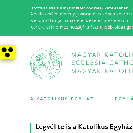
Hozzájárulás sütik (browser cookies) kezeléséhez
A felhasználói élmény javítása érdekében adatoka
weboldal forgalmának elemzése és megfelelő hir
Kérjük, adja ehhez hozzájárulását a jobb oldali go
A KATOLIKUS EGYHÁZ
EGYH
Legyél te is a Katolikus Egyház