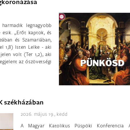
gkoronázása
a harmadik legnagyobb
 esik. „Erőt kaptok, és
deában és Szamariában,
l 1,8) Isten Lelke - aki
elen volt (Ter 1,2), aki
gjelent az ószövetségi
K székházában
2026. május 19., kedd
A Magyar Katolikus Püspöki Konferencia Á