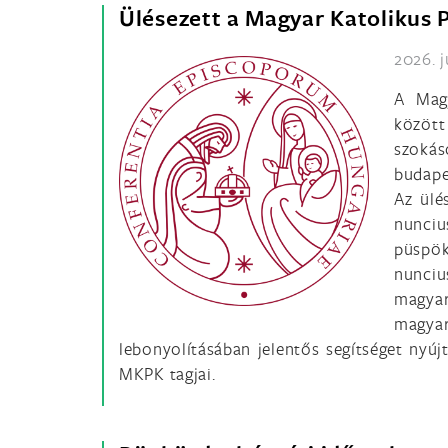
Ülésezett a Magyar Katolikus 
2026. j
A Magy
közöt
szokás
budape
Az ülé
nunciu
püspök
nunci
magyar
magyar
lebonyolításában jelentős segítséget nyúj
MKPK tagjai.