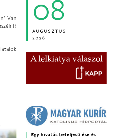
08
on? Van
szélni?
AUGUSZTUS
2026
iatalok
Egy hivatás beteljesülése és