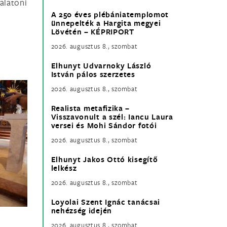
alatoni
A 250 éves plébániatemplomot
ünnepelték a Hargita megyei
Lövétén – KÉPRIPORT
2026. augusztus 8., szombat
Elhunyt Udvarnoky László
István pálos szerzetes
2026. augusztus 8., szombat
Realista metafizika –
Visszavonult a szél: Iancu Laura
versei és Mohi Sándor fotói
2026. augusztus 8., szombat
Elhunyt Jakos Ottó kisegítő
lelkész
2026. augusztus 8., szombat
Loyolai Szent Ignác tanácsai
nehézség idején
2026. augusztus 8., szombat