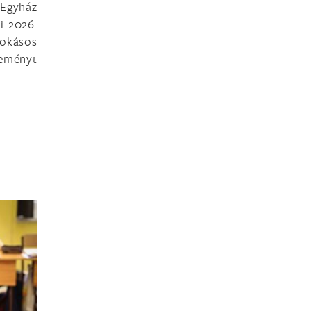
 Egyház
i 2026.
okásos
leményt