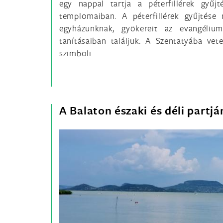
egy nappal tartja a péterfillérek gyűjt
templomaiban. A péterfillérek gyűjtés
egyházunknak, gyökereit az evangéliu
tanításaiban találjuk. A Szentatyába vet
szimboli
A Balaton északi és déli partj