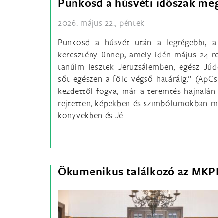
Pünkösd a húsvéti időszak me
2026. május 22., péntek
Pünkösd a húsvét után a legrégebbi, 
keresztény ünnep, amely idén május 24-re
tanúim lesztek Jeruzsálemben, egész Jú
sőt egészen a föld végső határáig.” (ApCse
kezdettől fogva, már a teremtés hajnalán j
rejtetten, képekben és szimbólumokban me
könyvekben és Jé
Ökumenikus találkozó az MKP