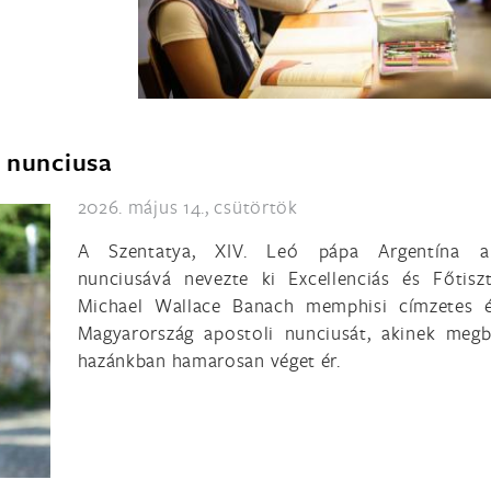
i nunciusa
2026. május 14., csütörtök
A Szentatya, XIV. Leó pápa Argentína ap
nunciusává nevezte ki Excellenciás és Főtisz
Michael Wallace Banach memphisi címzetes é
Magyarország apostoli nunciusát, akinek megb
hazánkban hamarosan véget ér.