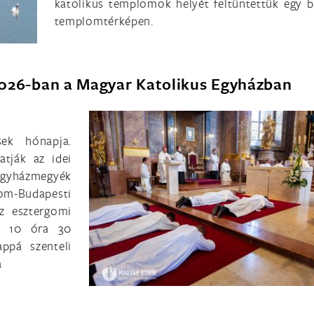
katolikus templomok helyét feltüntettük egy b
templomtérképen.
2026-ban a Magyar Katolikus Egyházban
ek hónapja.
atják az idei
 egyházmegyék
-Budapesti
 esztergomi
 a 10 óra 30
ppá szenteli
a