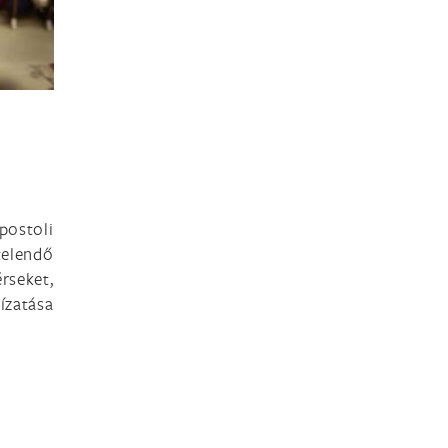
ostoli
telendő
rseket,
ízatása