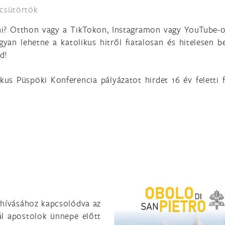
, csütörtök
ni? Otthon vagy a TikTokon, Instagramon vagy YouTube-
gyan lehetne a katolikus hitről fiatalosan és hitelesen be
ed!
kus Püspöki Konferencia pályázatot hirdet 16 év feletti f
lhívásához kapcsolódva az
Pál apostolok ünnepe előtt