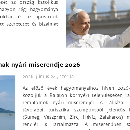
ését az ország katolikus
e nagyon régi hagyománya
mokban és az apostolok
ett szeretetet és bizalmat
ának nyári miserendje 2026
2026. június 24., szerda
Az előző évek hagyományaihoz híven 2026-
közöljük a Balaton környéki településeken ta
templomok nyári miserendjét. A táblázat 
távolabbi, turisztikai szempontból jelentős 
(Sümeg, Veszprém, Zirc, Hévíz, Zalakaros) m
rendjét is tartalmazza. A miserendben sz