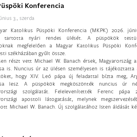
Püspöki Konferencia
únius 3., szerda
ar Katolikus Püspöki Konferencia (MKPK) 2026. júni
t tartotta nyári rendes ülését. A püspökök testü
oknak megfelelően a Magyar Katolikus Püspöki Konfe
sti székházában gyűlt össze.
sen részt vett Michael W. Banach érsek, Magyarország a
sa is. Nuncius úr az ülésen személyesen is tájékoztatta 
öket, hogy XIV. Leó pápa új feladattal bízta meg, Ar
usa lesz. A püspökök megköszönték nuncius úr né
országi szolgálatát. Felelevenítették Ferenc pápa 
országi apostoli látogatását, melynek megszervezés
tott Michael W. Banach. Új szolgálatához Isten áldását ké