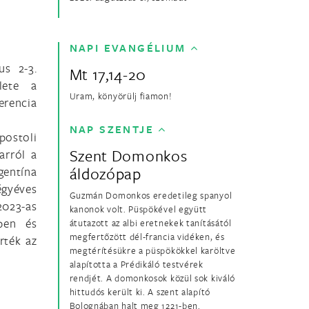
NAPI EVANGÉLIUM
us 2-3.
Mt 17,14-20
lete a
Uram, könyörülj fiamon!
rencia
NAP SZENTJE
postoli
Szent Domonkos
arról a
áldozópap
gentína
gyéves
Guzmán Domonkos eredetileg spanyol
2023-as
kanonok volt. Püspökével együtt
ében és
átutazott az albi eretnekek tanításától
megfertőzött dél-francia vidéken, és
rték az
megtérítésükre a püspökökkel karöltve
alapította a Prédikáló testvérek
rendjét. A domonkosok közül sok kiváló
hittudós került ki. A szent alapító
Bolognában halt meg 1221-ben.