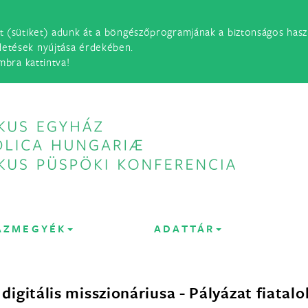
t (sütiket) adunk át a böngészőprogramjának a biztonságos haszn
detések nyújtása érdekében.
mbra kattintva!
ÁZMEGYÉK
ADATTÁR
 digitális misszionáriusa - Pályázat fiatal