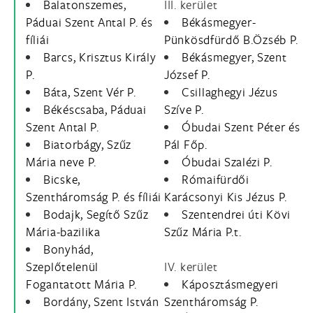
Balatonszemes,
III. kerület
Páduai Szent Antal P. és
Békásmegyer-
fíliái
Pünkösdfürdő B.Özséb P.
Barcs, Krisztus Király
Békásmegyer, Szent
P.
József P.
Báta, Szent Vér P.
Csillaghegyi Jézus
Békéscsaba, Páduai
Szíve P.
Szent Antal P.
Óbudai Szent Péter és
Biatorbágy, Szűz
Pál Főp.
Mária neve P.
Óbudai Szalézi P.
Bicske,
Rómaifürdői
Szentháromság P. és fíliái
Karácsonyi Kis Jézus P.
Bodajk, Segítő Szűz
Szentendrei úti Kövi
Mária-bazilika
Szűz Mária P.t.
Bonyhád,
Szeplőtelenül
IV. kerület
Fogantatott Mária P.
Káposztásmegyeri
Bordány, Szent István
Szentháromság P.