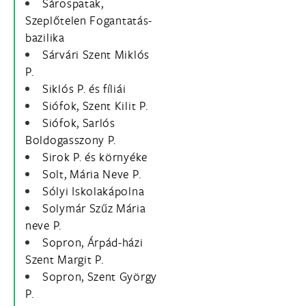
Sárospatak,
Szeplőtelen Fogantatás-
bazilika
Sárvári Szent Miklós
P.
Siklós P. és fíliái
Siófok, Szent Kilit P.
Siófok, Sarlós
Boldogasszony P.
Sirok P. és környéke
Solt, Mária Neve P.
Sólyi Iskolakápolna
Solymár Szűz Mária
neve P.
Sopron, Árpád-házi
Szent Margit P.
Sopron, Szent György
P.