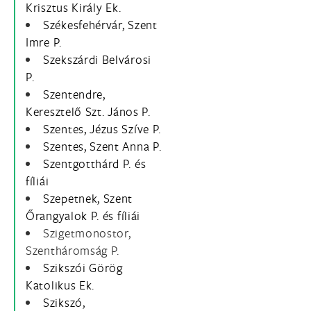
Krisztus Király Ek.
Székesfehérvár, Szent
Imre P.
Szekszárdi Belvárosi
P.
Szentendre,
Keresztelő Szt. János P.
Szentes, Jézus Szíve P.
Szentes, Szent Anna P.
Szentgotthárd P. és
fíliái
Szepetnek, Szent
Őrangyalok P. és fíliái
Szigetmonostor,
Szentháromság P.
Szikszói Görög
Katolikus Ek.
Szikszó,