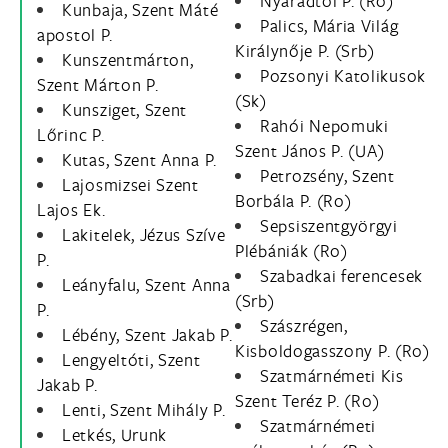
Nyárádtői P. (Ro)
Kunbaja, Szent Máté
Palics, Mária Világ
apostol P.
Királynője P. (Srb)
Kunszentmárton,
Pozsonyi Katolikusok
Szent Márton P.
(Sk)
Kunsziget, Szent
Rahói Nepomuki
Lőrinc P.
Szent János P. (UA)
Kutas, Szent Anna P.
Petrozsény, Szent
Lajosmizsei Szent
Borbála P. (Ro)
Lajos Ek.
Sepsiszentgyörgyi
Lakitelek, Jézus Szíve
Plébániák (Ro)
P.
Szabadkai ferencesek
Leányfalu, Szent Anna
(Srb)
P.
Szászrégen,
Lébény, Szent Jakab P.
Kisboldogasszony P. (Ro)
Lengyeltóti, Szent
Szatmárnémeti Kis
Jakab P.
Szent Teréz P. (Ro)
Lenti, Szent Mihály P.
Szatmárnémeti
Letkés, Urunk