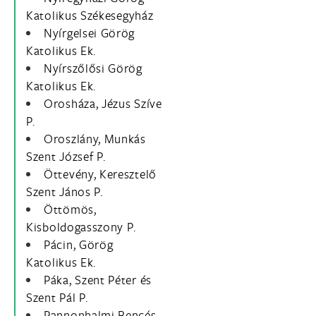
Katolikus Székesegyház
Nyírgelsei Görög
Katolikus Ek.
Nyírszőlősi Görög
Katolikus Ek.
Orosháza, Jézus Szíve
P.
Oroszlány, Munkás
Szent József P.
Öttevény, Keresztelő
Szent János P.
Öttömös,
Kisboldogasszony P.
Pácin, Görög
Katolikus Ek.
Páka, Szent Péter és
Szent Pál P.
Pannonhalmi Bencés