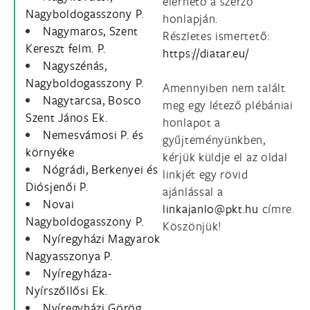
elérhető a szerző
Nagyboldogasszony P.
honlapján.
Nagymaros, Szent
Részletes ismertető:
Kereszt felm. P.
https://diatar.eu/
Nagyszénás,
Nagyboldogasszony P.
Amennyiben nem talált
Nagytarcsa, Bosco
meg egy létező plébániai
Szent János Ek.
honlapot a
Nemesvámosi P. és
gyűjteményünkben,
környéke
kérjük küldje el az oldal
Nógrádi, Berkenyei és
linkjét egy rövid
Diósjenői P.
ajánlással a
Novai
címre.
Nagyboldogasszony P.
Köszönjük!
Nyíregyházi Magyarok
Nagyasszonya P.
Nyíregyháza-
Nyírszőllősi Ek.
Nyíregyházi Görög