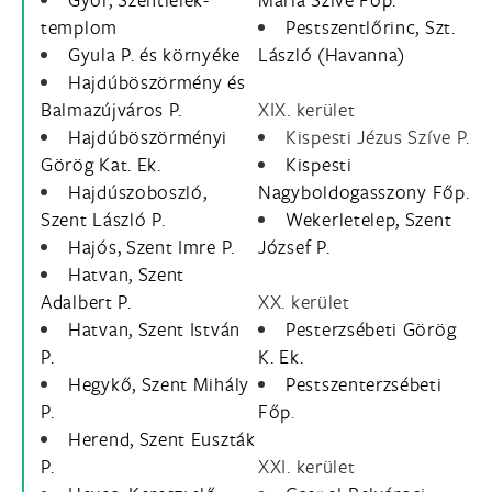
templom
Pestszentlőrinc, Szt.
Gyula P. és környéke
László (Havanna)
Hajdúböszörmény és
Balmazújváros P.
XIX. kerület
Hajdúböszörményi
Kispesti Jézus Szíve P.
Görög Kat. Ek.
Kispesti
Hajdúszoboszló,
Nagyboldogasszony Főp.
Szent László P.
Wekerletelep, Szent
Hajós, Szent Imre P.
József P.
Hatvan, Szent
Adalbert P.
XX. kerület
Hatvan, Szent István
Pesterzsébeti Görög
P.
K. Ek.
Hegykő, Szent Mihály
Pestszenterzsébeti
P.
Főp
.
Herend, Szent Euszták
P.
XXI. kerület