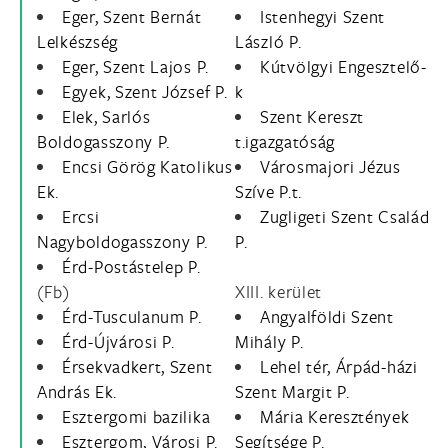
Eger, Szent Bernát
Istenhegyi Szent
Lelkészség
László P.
Eger, Szent Lajos P.
Kútvölgyi Engesztelő-
Egyek, Szent József P.
k
Elek, Sarlós
Szent Kereszt
Boldogasszony P.
t.igazgatóság
Encsi Görög Katolikus
Városmajori Jézus
Ek.
Szíve P.t.
Ercsi
Zugligeti Szent Család
Nagyboldogasszony P.
P.
Érd-Postástelep P.
(Fb)
XIII. kerület
Érd-Tusculanum P.
Angyalföldi Szent
Érd-Újvárosi P.
Mihály P.
Érsekvadkert, Szent
Lehel tér, Árpád-házi
András Ek.
Szent Margit P.
Esztergomi bazilika
Mária Keresztények
Esztergom, Városi P.
Segítsége P.