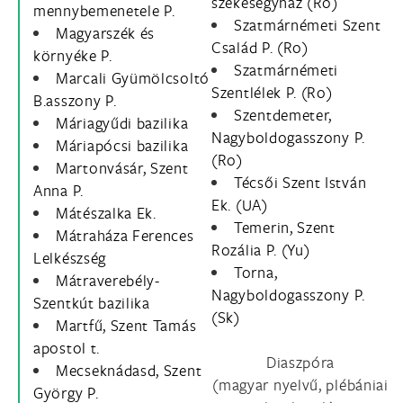
székesegyház (Ro)
mennybemenetele P.
Szatmárnémeti Szent
Magyarszék és
Család P. (Ro)
környéke P.
Szatmárnémeti
Marcali Gyümölcsoltó
Szentlélek P. (Ro)
B.asszony P.
Szentdemeter,
Máriagyűdi bazilika
Nagyboldogasszony P.
Máriapócsi bazilika
(Ro)
Martonvásár, Szent
Técsői Szent István
Anna P.
Ek. (UA)
Mátészalka Ek.
Temerin, Szent
Mátraháza Ferences
Rozália P. (Yu)
Lelkészség
Torna,
Mátraverebély-
Nagyboldogasszony P.
Szentkút bazilika
(Sk)
Martfű, Szent Tamás
apostol t.
Diaszpóra
Mecseknádasd, Szent
(magyar nyelvű, plébániai
György P.