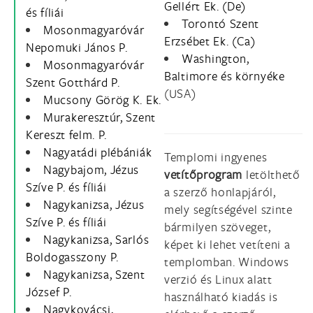
Gellért Ek. (De)
és fíliái
Torontó Szent
Mosonmagyaróvár
Erzsébet Ek. (Ca)
Nepomuki János P.
Washington,
Mosonmagyaróvár
Baltimore és környéke
Szent Gotthárd P.
(USA)
Mucsony Görög K. Ek.
Murakeresztúr, Szent
Kereszt felm. P.
Nagyatádi plébániák
Templomi ingyenes
Nagybajom, Jézus
vetítőprogram
letölthető
Szíve P. és fíliái
a szerző honlapjáról,
Nagykanizsa, Jézus
mely segítségével szinte
Szíve P. és fíliái
bármilyen szöveget,
Nagykanizsa, Sarlós
képet ki lehet vetíteni a
Boldogasszony P.
templomban. Windows
Nagykanizsa, Szent
verzió és Linux alatt
József P.
használható kiadás is
Nagykovácsi,