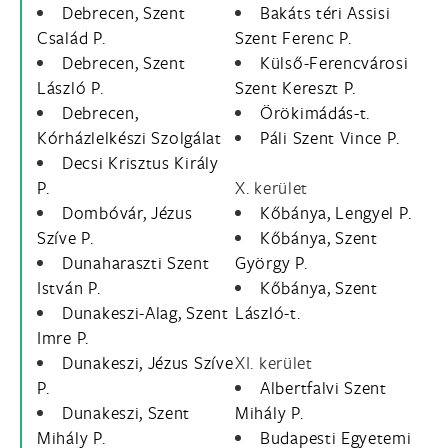
Debrecen, Szent
Bakáts téri Assisi
Család P.
Szent Ferenc P.
Debrecen, Szent
Külső-Ferencvárosi
László P.
Szent Kereszt P.
Debrecen,
Örökimádás-t.
Kórházlelkészi Szolgálat
Páli Szent Vince P.
Decsi Krisztus Király
P.
X. kerület
Dombóvár, Jézus
Kőbánya, Lengyel P.
Szíve P.
Kőbánya, Szent
Dunaharaszti Szent
György P.
István P.
Kőbánya, Szent
Dunakeszi-Alag, Szent
László-t.
Imre P.
Dunakeszi, Jézus Szíve
XI. kerület
P.
Albertfalvi Szent
Dunakeszi, Szent
Mihály P.
Mihály P.
Budapesti Egyetemi