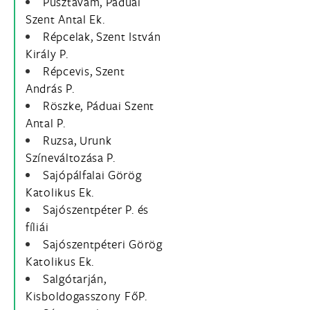
Pusztavám, Páduai
Szent Antal Ek.
Répcelak, Szent István
Király P.
Répcevis, Szent
András P.
Röszke, Páduai Szent
Antal P.
Ruzsa, Urunk
Színeváltozása P.
Sajópálfalai Görög
Katolikus Ek.
Sajószentpéter P. és
fíliái
Sajószentpéteri Görög
Katolikus Ek.
Salgótarján,
Kisboldogasszony FőP.