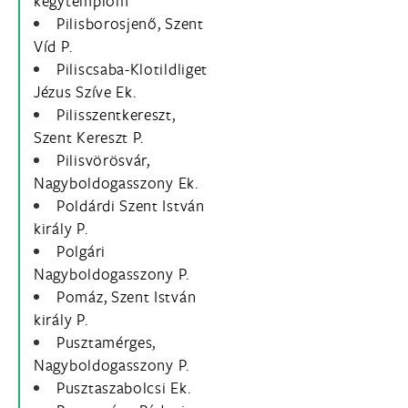
kegytemplom
Pilisborosjenő, Szent
Víd P.
Piliscsaba-Klotildliget
Jézus Szíve Ek.
Pilisszentkereszt,
Szent Kereszt P.
Pilisvörösvár,
Nagyboldogasszony Ek.
Poldárdi Szent István
király P.
Polgári
Nagyboldogasszony P.
Pomáz, Szent István
király P.
Pusztamérges,
Nagyboldogasszony P.
Pusztaszabolcsi Ek.