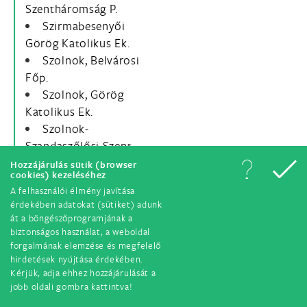
Szentháromság P.
Szirmabesenyői
Görög Katolikus Ek.
Szolnok, Belvárosi
Főp.
Szolnok, Görög
Katolikus Ek.
Szolnok-
Szandaszőlősi Szent
Orbán Ek.
Hozzájárulás sütik (browser
cookies) kezeléséhez
Szombathely,
A felhasználói élmény javítása
ferences, Szent Erzsébet
érdekében adatokat (sütiket) adunk
P.
át a böngészőprogramjának a
Szombathely, Szent
biztonságos használat, a weboldal
forgalmának elemzése és megfelelő
Kvirin szalézi P.
hirdetések nyújtása érdekében.
Szombathely, Szent
Kérjük, adja ehhez hozzájárulását a
Márton P.
jobb oldali gombra kattintva!
Tab, Utolsó Vacsora P.