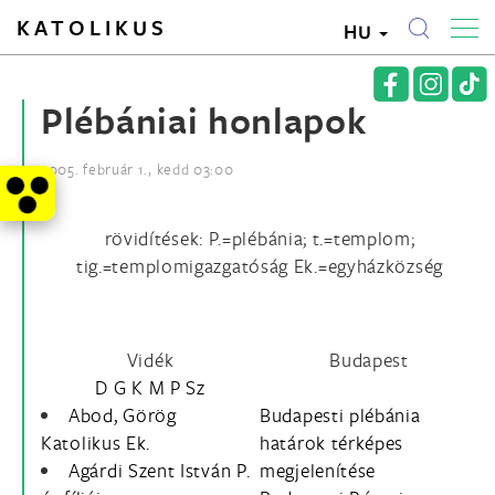
KATOLIKUS
HU
Plébániai honlapok
2005. február 1., kedd 03:00
rövidítések: P.=plébánia; t.=templom;
tig.=templomigazgatóság Ek.=egyházközség
Vidék
Budapest
D
G
K
M
P
Sz
Abod, Görög
Budapesti plébánia
Katolikus Ek.
határok térképes
Agárdi Szent István P.
megjelenítése