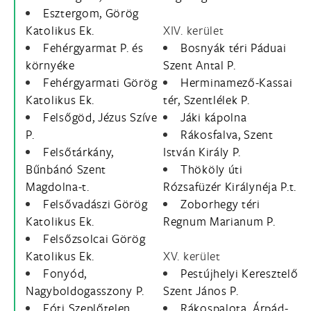
Esztergom, Görög
Katolikus Ek.
XIV. kerület
Fehérgyarmat P. és
Bosnyák téri Páduai
környéke
Szent Antal P.
Fehérgyarmati Görög
Herminamező-Kassai
Katolikus Ek.
tér, Szentlélek P.
Felsőgöd, Jézus Szíve
Jáki kápolna
P.
Rákosfalva, Szent
Felsőtárkány,
István Király P.
Bűnbánó Szent
Thököly úti
Magdolna-t.
Rózsafüzér Királynéja P.t.
Felsővadászi Görög
Zoborhegy téri
Katolikus Ek.
Regnum Marianum P.
Felsőzsolcai Görög
Katolikus Ek.
XV. kerület
Fonyód,
Pestújhelyi Keresztelő
Nagyboldogasszony P.
Szent János P.
Fóti Szeplőtelen
Rákospalota, Árpád-