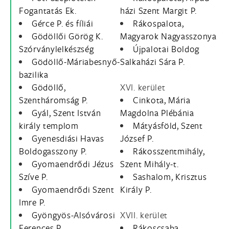
Fogantatás Ek.
házi Szent Margit P.
Gérce P. és fíliái
Rákospalota,
Gödöllői Görög K.
Magyarok Nagyasszonya
Szórványlelkészség
Újpalotai Boldog
Gödöllő-Máriabesnyő-
Salkaházi Sára P.
bazilika
Gödöllő,
XVI. kerület
Szentháromság P.
Cinkota, Mária
Gyál, Szent István
Magdolna Plébánia
király templom
Mátyásföld, Szent
Gyenesdiási Havas
József P.
Boldogasszony P.
Rákosszentmihály,
Gyomaendrődi Jézus
Szent Mihály-t.
Szíve P.
Sashalom, Krisztus
Gyomaendrődi Szent
Király P.
Imre P.
Gyöngyös-Alsóvárosi
XVII. kerület
Ferences P.
Rákoscsaba,