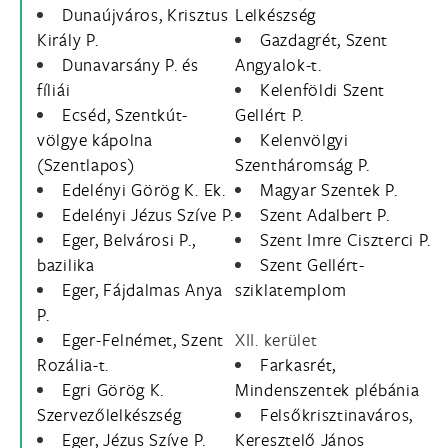
Dunaújváros, Krisztus
Lelkészség
Király P.
Gazdagrét, Szent
Dunavarsány P. és
Angyalok-t.
fíliái
Kelenföldi Szent
Ecséd, Szentkút-
Gellért P.
völgye kápolna
Kelenvölgyi
(Szentlapos)
Szentháromság P.
Edelényi Görög K. Ek.
Magyar Szentek P.
Edelényi Jézus Szíve P.
Szent Adalbert P.
Eger, Belvárosi P.,
Szent Imre Ciszterci P.
bazilika
Szent Gellért-
Eger, Fájdalmas Anya
sziklatemplom
P.
Eger-Felnémet, Szent
XII. kerület
Rozália-t.
Farkasrét,
Egri Görög K.
Mindenszentek plébánia
Szervezőlelkészség
Felsőkrisztinaváros,
Eger, Jézus Szíve P.
Keresztelő János