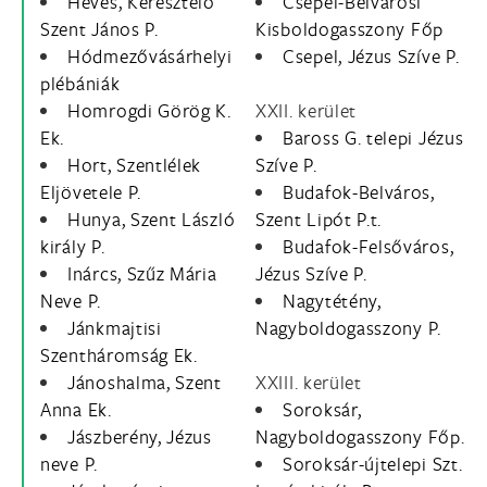
Heves, Keresztelő
Csepel-Belvárosi
Szent János P.
Kisboldogasszony Főp
Hódmezővásárhelyi
Csepel, Jézus Szíve P.
plébániák
Homrogdi Görög K.
XXII. kerület
Ek.
Baross G. telepi Jézus
Hort, Szentlélek
Szíve P.
Eljövetele P.
Budafok-Belváros,
Hunya, Szent László
Szent Lipót P.t.
király P.
Budafok-Felsőváros,
Inárcs, Szűz Mária
Jézus Szíve P.
Neve P.
Nagytétény,
Jánkmajtisi
Nagyboldogasszony P.
Szentháromság Ek.
Jánoshalma, Szent
XXIII. kerület
Anna Ek.
Soroksár,
Jászberény, Jézus
Nagyboldogasszony Főp.
neve P.
Soroksár-újtelepi Szt.