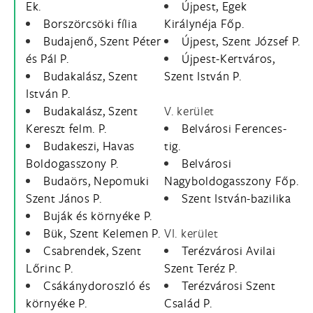
Ek.
Újpest, Egek
Borszörcsöki fília
Királynéja Főp.
Budajenő, Szent Péter
Újpest, Szent József P.
és Pál P.
Újpest-Kertváros,
Budakalász, Szent
Szent István P.
István P.
Budakalász, Szent
V. kerület
Kereszt felm. P.
Belvárosi Ferences-
Budakeszi, Havas
tig.
Boldogasszony P.
Belvárosi
Budaörs, Nepomuki
Nagyboldogasszony Főp.
Szent János P.
Szent István-bazilika
Buják és környéke P.
Bük, Szent Kelemen P.
VI. kerület
Csabrendek, Szent
Terézvárosi Avilai
Lőrinc P.
Szent Teréz P.
Csákánydoroszló és
Terézvárosi Szent
környéke P.
Család P.