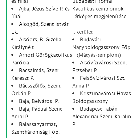
és fíliái
Budapesti Római
Ajka, Jézus Szíve P. és
Katolikus templomok
fíliái
térképes megjelenítése
Alsógöd, Szent István
Ek.
I. kerület
Alsóörs, B. Gizella
Budavári
Királyné t.
Nagyboldogasszony Főp.
Arnóti Görögkatolikus
(Mátyás-templom)
Parókia
Alsóvízivárosi Szent
Bácsalmás, Szent
Erzsébet P.
Kereszt P.
Felsővízivárosi Szt.
Bácsszőlős, Szent
Anna P.
Orbán P.
Krisztinavárosi Havas
Baja, Belvárosi P.
Boldogasszony
Baja, Páduai Szent
Budapest-Tabán
Antal P.
Alexandriai Szent Katalin
Balassagyarmat,
P.
Szentháromság Főp.