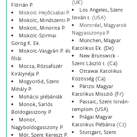
(UK)
Flórián P.
Los Angeles, Szent
Miskolc-Hejőcsabai P.
István t.
(USA)
Miskolc, Mindszenti P.
Montréal, Magyarok
Miskolc, Minorita P.
Nagyasszonya P.
Miskolc-Szirmai
München, Magyar
Görög K. Ek.
Katolikus Ek. (De)
Miskolc-Vasgyári P. és
New Brunswick -
fíliái
Szent László t. (Ca)
Mocsa, Rózsafüzér
Ottawai Katolikus
Királynéja P.
Közösség (Ca)
Mogyoród, Szent
Párizsi Magyar
Mihály P.
Katolikus Misszió (Fr)
Mohácsi plébániák
Passaic, Szent István-
Monok, Sarlós
templom (USA)
Boldogasszony P.
Prágai Magyar
Monor,
Katolikus Plébánia
(Cz)
Nagyboldogasszony P.
Stuttgart, Szent
Mór, Szent Kereszt P.