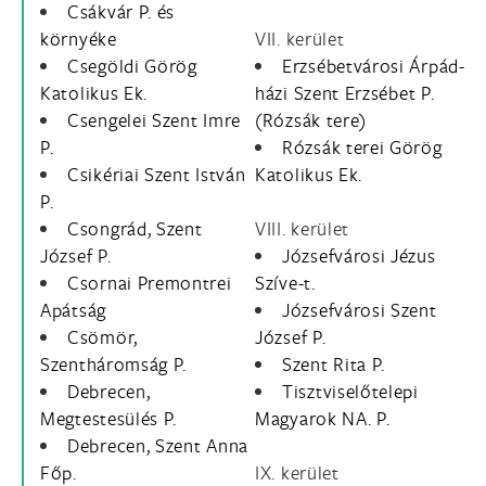
Csákvár P. és
környéke
VII. kerület
Csegöldi Görög
Erzsébetvárosi Árpád-
Katolikus Ek.
házi Szent Erzsébet P.
Csengelei Szent Imre
(Rózsák tere)
P.
Rózsák terei Görög
Csikériai Szent István
Katolikus Ek.
P.
Csongrád, Szent
VIII. kerület
József P.
Józsefvárosi Jézus
Csornai Premontrei
Szíve-t.
Apátság
Józsefvárosi Szent
Csömör,
József P.
Szentháromság P.
Szent Rita P.
Debrecen,
Tisztviselőtelepi
Megtestesülés P.
Magyarok NA. P.
Debrecen, Szent Anna
Főp.
IX. kerület