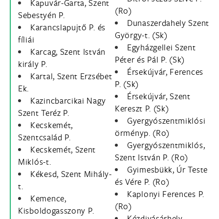
Kapuvár-Garta, Szent
(Ro)
Sebestyén P.
Dunaszerdahely Szent
Karancslapujtő P. és
György-t. (Sk)
fíliái
Egyházgellei Szent
Karcag, Szent István
Péter és Pál P. (Sk)
király P.
Érsekújvár, Ferences
Kartal, Szent Erzsébet
P. (Sk)
Ek.
Érsekújvár, Szent
Kazincbarcikai Nagy
Kereszt P. (Sk)
Szent Teréz P.
Gyergyószentmiklósi
Kecskemét,
örményp. (Ro)
Szentcsalád P.
Gyergyószentmiklós,
Kecskemét, Szent
Szent István P. (Ro)
Miklós-t.
Gyimesbükk, Úr Teste
Kékesd, Szent Mihály-
és Vére P. (Ro)
t.
Kaplonyi Ferences P.
Kemence,
(Ro)
Kisboldogasszony P.
Kézdivásárhely