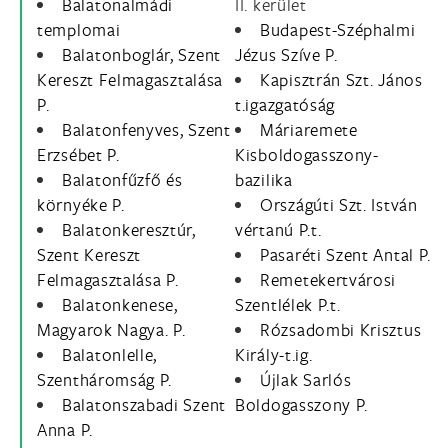
Balatonalmádi
II. kerület
templomai
Budapest-Széphalmi
Balatonboglár, Szent
Jézus Szíve P.
Kereszt Felmagasztalása
Kapisztrán Szt. János
P.
t.igazgatóság
Balatonfenyves, Szent
Máriaremete
Erzsébet P.
Kisboldogasszony-
Balatonfűzfő és
bazilika
környéke P.
Országúti Szt. István
Balatonkeresztúr,
vértanú P.t.
Szent Kereszt
Pasaréti Szent Antal P.
Felmagasztalása P.
Remetekertvárosi
Balatonkenese,
Szentlélek P.t.
Magyarok Nagya. P.
Rózsadombi Krisztus
Balatonlelle,
Király-t.ig.
Szentháromság P.
Újlak Sarlós
Balatonszabadi Szent
Boldogasszony P.
Anna P.