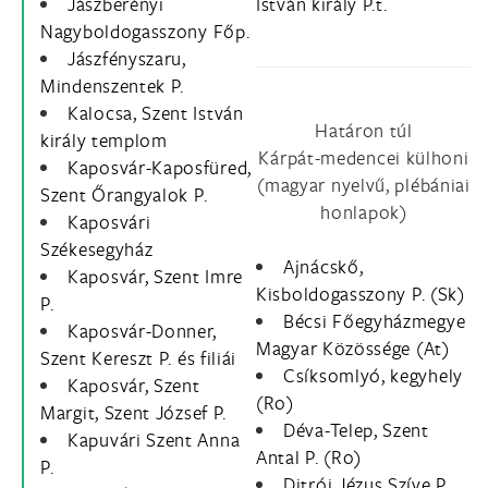
Jászberényi
István király P.t.
Nagyboldogasszony Főp.
Jászfényszaru,
Mindenszentek P.
Kalocsa, Szent István
Határon túl
király templom
Kárpát-medencei külhoni
Kaposvár-Kaposfüred,
(magyar nyelvű, plébániai
Szent Őrangyalok P.
honlapok)
Kaposvári
Székesegyház
Ajnácskő,
Kaposvár, Szent Imre
Kisboldogasszony P. (Sk)
P.
Bécsi Főegyházmegye
Kaposvár-Donner,
Magyar Közössége (At)
Szent Kereszt P. és filiái
Csíksomlyó, kegyhely
Kaposvár, Szent
(Ro)
Margit, Szent József P.
Déva-Telep, Szent
Kapuvári Szent Anna
Antal P. (Ro)
P.
Ditrói Jézus Szíve P.