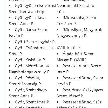
Gyöngyös-Felsővárosi
Nepomunki Sz. János
Szent Bertalan Főp.
Főp.
Gyöngyöshalász,
Rákoscsaba, Szent
Szent Anna P.
Erzsébet P.
Győr-Bácsa Szent
Rákosliget, Magyarok
István P.
Nagyasszonya P.
Győri Székesegyház P.
Győr-Gyárvárosi Jézus
XVIII. kerület
Szíve P.
Árpád-házi Szent
Győr-Kisbácsa P.
Margit P. (XVIII.)
Győr-Ménfőcsanak
Pestszentimre, Szent
Nagyboldogasszony P.
Imre P.
Győr-Révfalu,
Pestszentlőrinc, Szent
Szentháromság P.
István P.
Győr, Szabadhegyi
Pestlőrinc-Csákyligeti
Szent Anna P.
Szent József P.
Győr, Szent Imre P.
Pestszentlőrinc, Szűz
Győr, Szentlélek-
Mária Szíve Főp.