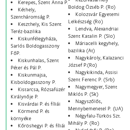
Kerepes, Szent Anna P.
Boldog Özséb P. (Ro)
Kéthely,
Kolozsvár Egyetemi
Szentháromság P.
Lelkészség (Ro)
Keszthely, Kis Szent
Lendva, Alexandriai
Teréz-bazilika
Szent Katalin P. (Slo)
Kiskunfélegyháza,
Máriacelli kegyhely,
Sarlós Boldogasszony
bazilika (At)
FőP.
Nagykároly, Kalazanci
Kiskunhalas, Szent
József P.(Ro)
Péter és Pál P.
Nagykikinda, Assisi
Kiskunmajsa,
Szent Ferenc P. (Srb)
Kisboldogasszony P.
Nagymegyer, Szent
Kistarcsa, Rózsafüzér
Miklós P. (Sk)
Királynője P.
Nagyszőlős,
Kisvárdai P. és fíliái
Mennybemenetel P. (UA)
Körmend P. és
Négyfalu-Türkös Szt.
környéke
Mihály P. (Ro)
Kőröshegyi P. és fíliái