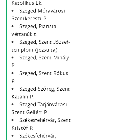
Katolikus Ek.
Szeged-Móravárosi
Szentkereszt P.
Szeged, Piarista
vértanúk t.
Szeged, Szent József-
templom (jezsuita)
Szeged, Szent Mihály
P.
Szeged, Szent Rókus
P.
Szeged-Szőreg, Szent
Katalin P.
Szeged-Tarjánvárosi
Szent Gellért P.
Székesfehérvár, Szent
Kristóf P.
Székesfehérvár,