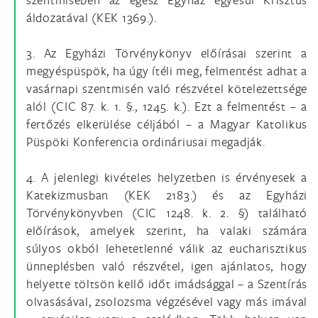
áldozatával (KEK 1369.).
3. Az Egyházi Törvénykönyv előírásai szerint a
megyéspüspök, ha úgy ítéli meg, felmentést adhat a
vasárnapi szentmisén való részvétel kötelezettsége
alól (CIC 87. k. 1. §., 1245. k.). Ezt a felmentést – a
fertőzés elkerülése céljából – a Magyar Katolikus
Püspöki Konferencia ordináriusai megadják.
4. A jelenlegi kivételes helyzetben is érvényesek a
Katekizmusban (KEK 2183.) és az Egyházi
Törvénykönyvben (CIC 1248. k. 2. §) található
előírások, amelyek szerint, ha valaki számára
súlyos okból lehetetlenné válik az eucharisztikus
ünneplésben való részvétel, igen ajánlatos, hogy
helyette töltsön kellő időt imádsággal – a Szentírás
olvasásával, zsolozsma végzésével vagy más imával