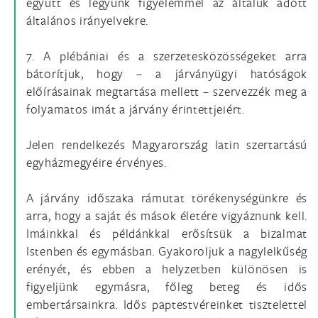
együtt és legyünk figyelemmel az általuk adott
általános irányelvekre.
7. A plébániai és a szerzetesközösségeket arra
bátorítjuk, hogy – a járványügyi hatóságok
előírásainak megtartása mellett – szervezzék meg a
folyamatos imát a járvány érintettjeiért.
Jelen rendelkezés Magyarország latin szertartású
egyházmegyéire érvényes.
A járvány időszaka rámutat törékenységünkre és
arra, hogy a saját és mások életére vigyáznunk kell.
Imáinkkal és példánkkal erősítsük a bizalmat
Istenben és egymásban. Gyakoroljuk a nagylelkűség
erényét, és ebben a helyzetben különösen is
figyeljünk egymásra, főleg beteg és idős
embertársainkra. Idős paptestvéreinket tisztelettel