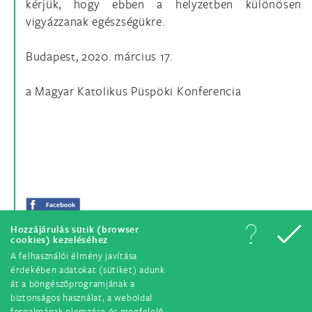
kérjük, hogy ebben a helyzetben különösen
vigyázzanak egészségükre.
Budapest, 2020. március 17.
a Magyar Katolikus Püspöki Konferencia
Hozzájárulás sütik (browser
cookies) kezeléséhez
A felhasználói élmény javítása
érdekében adatokat (sütiket) adunk
át a böngészőprogramjának a
biztonságos használat, a weboldal
forgalmának elemzése és megfelelő