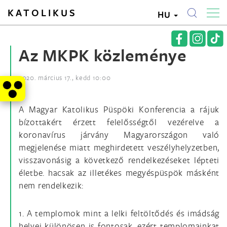
KATOLIKUS
HU
Az MKPK közleménye
2020. március 17., kedd 10:00
A Magyar Katolikus Püspöki Konferencia a rájuk
bízottakért érzett felelősségtől vezérelve a
koronavírus járvány Magyarországon való
megjelenése miatt meghirdetett veszélyhelyzetben,
visszavonásig a következő rendelkezéseket lépteti
életbe. hacsak az illetékes megyéspüspök másként
nem rendelkezik:
1. A templomok mint a lelki feltöltődés és imádság
helyei különösen is fontosak, ezért templomainkat