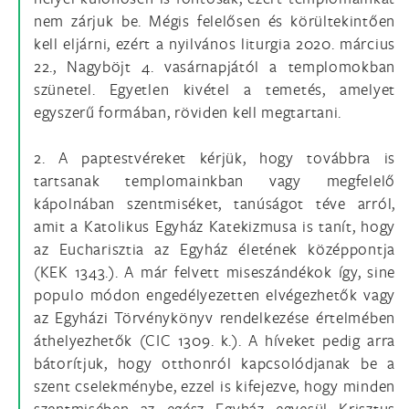
nem zárjuk be. Mégis felelősen és körültekintően
kell eljárni, ezért a nyilvános liturgia 2020. március
22., Nagyböjt 4. vasárnapjától a templomokban
szünetel. Egyetlen kivétel a temetés, amelyet
egyszerű formában, röviden kell megtartani.
2. A paptestvéreket kérjük, hogy továbbra is
tartsanak templomainkban vagy megfelelő
kápolnában szentmiséket, tanúságot téve arról,
amit a Katolikus Egyház Katekizmusa is tanít, hogy
az Eucharisztia az Egyház életének középpontja
(KEK 1343.). A már felvett miseszándékok így, sine
populo módon engedélyezetten elvégezhetők vagy
az Egyházi Törvénykönyv rendelkezése értelmében
áthelyezhetők (CIC 1309. k.). A híveket pedig arra
bátorítjuk, hogy otthonról kapcsolódjanak be a
szent cselekménybe, ezzel is kifejezve, hogy minden
szentmisében az egész Egyház egyesül Krisztus