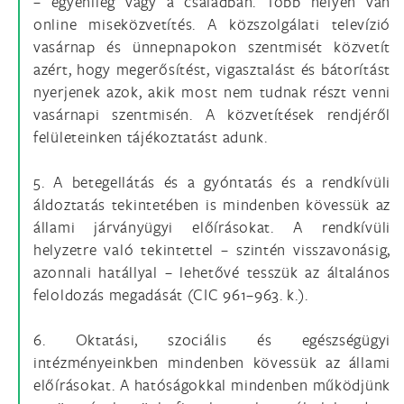
– egyénileg vagy a családban. Több helyen van
online miseközvetítés. A közszolgálati televízió
vasárnap és ünnepnapokon szentmisét közvetít
azért, hogy megerősítést, vigasztalást és bátorítást
nyerjenek azok, akik most nem tudnak részt venni
vasárnapi szentmisén. A közvetítések rendjéről
felületeinken tájékoztatást adunk.
5. A betegellátás és a gyóntatás és a rendkívüli
áldoztatás tekintetében is mindenben kövessük az
állami járványügyi előírásokat. A rendkívüli
helyzetre való tekintettel – szintén visszavonásig,
azonnali hatállyal – lehetővé tesszük az általános
feloldozás megadását (CIC 961–963. k.).
6. Oktatási, szociális és egészségügyi
intézményeinkben mindenben kövessük az állami
előírásokat. A hatóságokkal mindenben működjünk