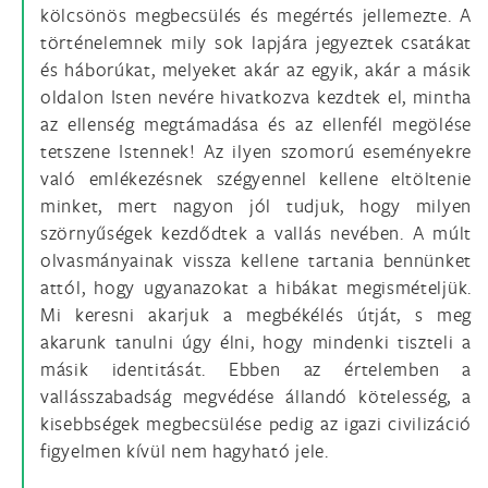
kölcsönös megbecsülés és megértés jellemezte. A
történelemnek mily sok lapjára jegyeztek csatákat
és háborúkat, melyeket akár az egyik, akár a másik
oldalon Isten nevére hivatkozva kezdtek el, mintha
az ellenség megtámadása és az ellenfél megölése
tetszene Istennek! Az ilyen szomorú eseményekre
való emlékezésnek szégyennel kellene eltöltenie
minket, mert nagyon jól tudjuk, hogy milyen
szörnyűségek kezdődtek a vallás nevében. A múlt
olvasmányainak vissza kellene tartania bennünket
attól, hogy ugyanazokat a hibákat megismételjük.
Mi keresni akarjuk a megbékélés útját, s meg
akarunk tanulni úgy élni, hogy mindenki tiszteli a
másik identitását. Ebben az értelemben a
vallásszabadság megvédése állandó kötelesség, a
kisebbségek megbecsülése pedig az igazi civilizáció
figyelmen kívül nem hagyható jele.