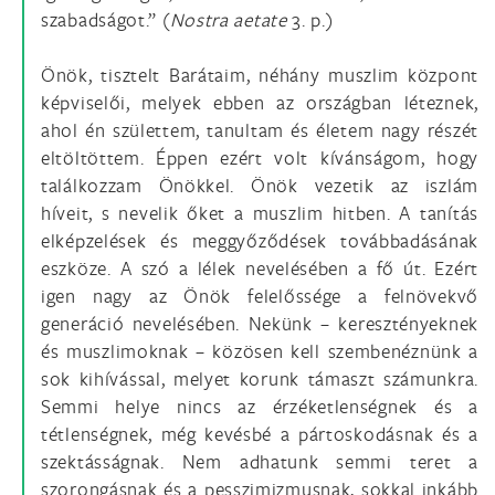
szabadságot.” (
Nostra aetate
3. p.)
Önök, tisztelt Barátaim, néhány muszlim központ
képviselői, melyek ebben az országban léteznek,
ahol én születtem, tanultam és életem nagy részét
eltöltöttem. Éppen ezért volt kívánságom, hogy
találkozzam Önökkel. Önök vezetik az iszlám
híveit, s nevelik őket a muszlim hitben. A tanítás
elképzelések és meggyőződések továbbadásának
eszköze. A szó a lélek nevelésében a fő út. Ezért
igen nagy az Önök felelőssége a felnövekvő
generáció nevelésében. Nekünk – keresztényeknek
és muszlimoknak – közösen kell szembenéznünk a
sok kihívással, melyet korunk támaszt számunkra.
Semmi helye nincs az érzéketlenségnek és a
tétlenségnek, még kevésbé a pártoskodásnak és a
szektásságnak. Nem adhatunk semmi teret a
szorongásnak és a pesszimizmusnak, sokkal inkább