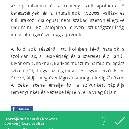
az optimizmust és a reményt kell ápolnunk. A
keresztények és a muszlimok közötti vallás- és
kultúraközi dialógust nem szabad szezonjellegűvé
redukálni. Ez valójában eleven szükségszerűség,
melytől nagyrészt függ a jövőnk.
A föld sok részéről itt, Kölnben lévő fiatalok a
szolidaritás, a testvériség és a szeretet élő tanúi.
Kívánom Önöknek, kedves muszlim barátaim, egész
szívemből, hogy az irgalmas és együttérző Isten
őrizze, áldja meg és világosítsa meg mindig Önöket.
A béke Istene emelje föl a szívünket, táplálja
reményünket és vezesse lépteinket a világ útjain.
Hozzájárulás sütik (browser
cookies) kezeléséhez