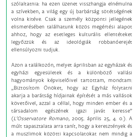
szólaltatnia: ha ezen üzenet visszhangja elnémulna
a szívekben, a világ egy új barbárság sötétségének
volna kitéve. Csak a személy központi jellegének
elismerésében találhatunk közös megértési alapot
ahhoz, hogy az esetleges kulturális ellentéteket
legyőzzük és az ideológiák robbanóerejét
ellensúlyozni tudjuk.
Azon a találkozón, melyet áprilisban az egyházak és
egyházi egyesületek és a különböző vallási
hagyományok képviselőivel tartottam, mondtam:
„Biztosítom Önöket, hogy az Egyház folytatni
akarja a barátság hídjainak építését a más vallások
követőivel, azzal a céllal, hogy minden ember és a
társadalom egészének igazi javát keresse”
(
L’Osservatore Romano
, 2005. április 25, 4. o.). A
múlt tapasztalata arra tanít, hogy a keresztények és
a muszlimok közötti kapcsolatokat nem mindig a