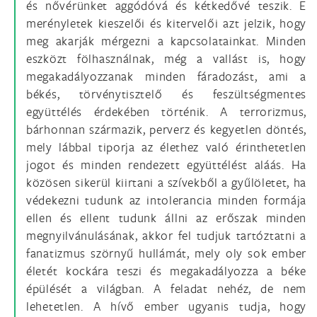
és nővérünket aggódóvá és kétkedővé teszik. E
merényletek kieszelői és kitervelői azt jelzik, hogy
meg akarják mérgezni a kapcsolatainkat. Minden
eszközt fölhasználnak, még a vallást is, hogy
megakadályozzanak minden fáradozást, ami a
békés, törvénytisztelő és feszültségmentes
együttélés érdekében történik. A terrorizmus,
bárhonnan származik, perverz és kegyetlen döntés,
mely lábbal tiporja az élethez való érinthetetlen
jogot és minden rendezett együttélést aláás. Ha
közösen sikerül kiirtani a szívekből a gyűlöletet, ha
védekezni tudunk az intolerancia minden formája
ellen és ellent tudunk állni az erőszak minden
megnyilvánulásának, akkor fel tudjuk tartóztatni a
fanatizmus szörnyű hullámát, mely oly sok ember
életét kockára teszi és megakadályozza a béke
épülését a világban. A feladat nehéz, de nem
lehetetlen. A hívő ember ugyanis tudja, hogy