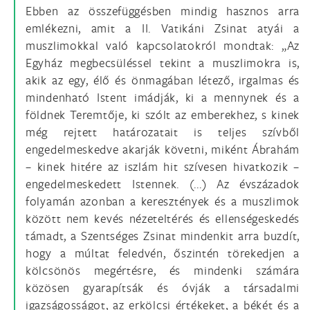
Ebben az összefüggésben mindig hasznos arra
emlékezni, amit a II. Vatikáni Zsinat atyái a
muszlimokkal való kapcsolatokról mondtak: „Az
Egyház megbecsüléssel tekint a muszlimokra is,
akik az egy, élő és önmagában létező, irgalmas és
mindenható Istent imádják, ki a mennynek és a
földnek Teremtője, ki szólt az emberekhez, s kinek
még rejtett határozatait is teljes szívből
engedelmeskedve akarják követni, miként Ábrahám
– kinek hitére az iszlám hit szívesen hivatkozik –
engedelmeskedett Istennek. (...) Az évszázadok
folyamán azonban a keresztények és a muszlimok
között nem kevés nézeteltérés és ellenségeskedés
támadt, a Szentséges Zsinat mindenkit arra buzdít,
hogy a múltat feledvén, őszintén törekedjen a
kölcsönös megértésre, és mindenki számára
közösen gyarapítsák és óvják a társadalmi
igazságosságot, az erkölcsi értékeket, a békét és a