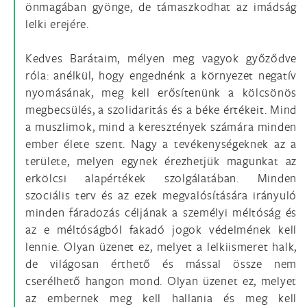
önmagában gyönge, de támaszkodhat az imádság
lelki erejére.
Kedves Barátaim, mélyen meg vagyok győződve
róla: anélkül, hogy engednénk a környezet negatív
nyomásának, meg kell erősítenünk a kölcsönös
megbecsülés, a szolidaritás és a béke értékeit. Mind
a muszlimok, mind a keresztények számára minden
ember élete szent. Nagy a tevékenységeknek az a
területe, melyen egynek érezhetjük magunkat az
erkölcsi alapértékek szolgálatában. Minden
szociális terv és az ezek megvalósítására irányuló
minden fáradozás céljának a személyi méltóság és
az e méltóságból fakadó jogok védelmének kell
lennie. Olyan üzenet ez, melyet a lelkiismeret halk,
de világosan érthető és mással össze nem
cserélhető hangon mond. Olyan üzenet ez, melyet
az embernek meg kell hallania és meg kell