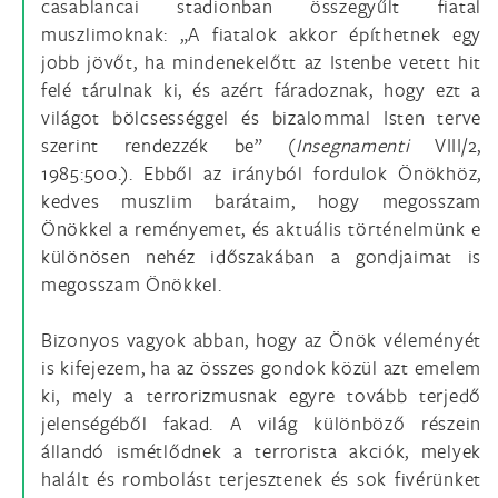
casablancai stadionban összegyűlt fiatal
muszlimoknak: „A fiatalok akkor építhetnek egy
jobb jövőt, ha mindenekelőtt az Istenbe vetett hit
felé tárulnak ki, és azért fáradoznak, hogy ezt a
világot bölcsességgel és bizalommal Isten terve
szerint rendezzék be” (
Insegnamenti
VIII/2,
1985:500.). Ebből az irányból fordulok Önökhöz,
kedves muszlim barátaim, hogy megosszam
Önökkel a reményemet, és aktuális történelmünk e
különösen nehéz időszakában a gondjaimat is
megosszam Önökkel.
Bizonyos vagyok abban, hogy az Önök véleményét
is kifejezem, ha az összes gondok közül azt emelem
ki, mely a terrorizmusnak egyre tovább terjedő
jelenségéből fakad. A világ különböző részein
állandó ismétlődnek a terrorista akciók, melyek
halált és rombolást terjesztenek és sok fivérünket