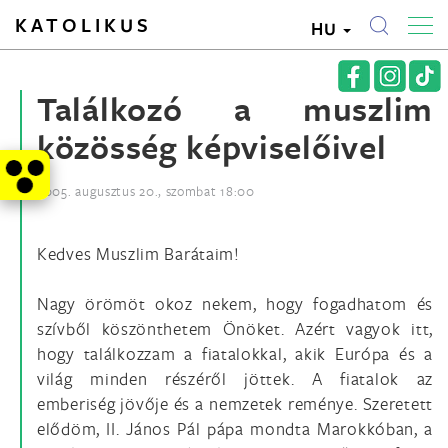
KATOLIKUS
HU
Találkozó a muszlim
közösség képviselőivel
2005. augusztus 20., szombat 18:00
Kedves Muszlim Barátaim!
Nagy örömöt okoz nekem, hogy fogadhatom és
szívből köszönthetem Önöket. Azért vagyok itt,
hogy találkozzam a fiatalokkal, akik Európa és a
világ minden részéről jöttek. A fiatalok az
emberiség jövője és a nemzetek reménye. Szeretett
elődöm, II. János Pál pápa mondta Marokkóban, a