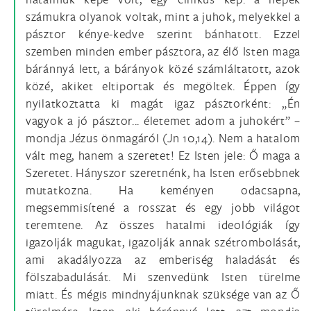
számukra olyanok voltak, mint a juhok, melyekkel a
pásztor kénye-kedve szerint bánhatott. Ezzel
szemben minden ember pásztora, az élő Isten maga
báránnyá lett, a bárányok közé számláltatott, azok
közé, akiket eltiportak és megöltek. Éppen így
nyilatkoztatta ki magát igaz pásztorként: „Én
vagyok a jó pásztor... életemet adom a juhokért” –
mondja Jézus önmagáról (Jn 10,14). Nem a hatalom
vált meg, hanem a szeretet! Ez Isten jele: Ő maga a
Szeretet. Hányszor szeretnénk, ha Isten erősebbnek
mutatkozna. Ha keményen odacsapna,
megsemmisítené a rosszat és egy jobb világot
teremtene. Az összes hatalmi ideológiák így
igazolják magukat, igazolják annak szétrombolását,
ami akadályozza az emberiség haladását és
fölszabadulását. Mi szenvedünk Isten türelme
miatt. És mégis mindnyájunknak szüksége van az Ő