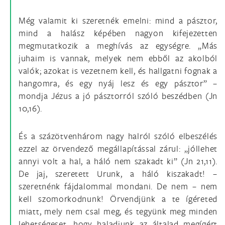
Még valamit ki szeretnék emelni: mind a pásztor,
mind a halász képében nagyon kifejezetten
megmutatkozik a meghívás az egységre. „Más
juhaim is vannak, melyek nem ebből az akolból
valók; azokat is vezetnem kell, és hallgatni fognak a
hangomra, és egy nyáj lesz és egy pásztor” –
mondja Jézus a jó pásztorról szóló beszédben (Jn
10,16).
És a százötvenhárom nagy halról szóló elbeszélés
ezzel az örvendező megállapítással zárul: „jóllehet
annyi volt a hal, a háló nem szakadt ki” (Jn 21,11).
De jaj, szeretett Urunk, a háló kiszakadt! –
szeretnénk fájdalommal mondani. De nem – nem
kell szomorkodnunk! Örvendjünk a te ígéreted
miatt, mely nem csal meg, és tegyünk meg minden
lehetségeset, hogy haladjunk az általad megígért