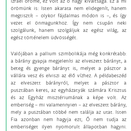
Izrael öröme, ez volt az ő nagy kiváltsága. Ez a mi
örömünk is: Isten akarata nem elidegenít, hanem
megtisztít – olykor fájdalmas módon is –, és így
vezet el önmagunkhoz. Így nem csupán neki
szolgálunk, hanem szolgáljuk az egész világ, az
egész történelem üdvösségét.
Valójában a pallium szimbolikája még konkrétabb:
a bárány gyapja megjeleníti az elveszett bárányt, a
beteg és gyenge bárányt is, melyet a pásztor a
vállára vesz és elviszi az élő vízhez. A példabeszéd
az elveszett bárányról, melyet a pásztor a
pusztában keres, az egyházatyák számára Krisztus
és az Egyház misztériumának a képe volt. Az
emberiség – mi valamennyien – az elveszett bárány,
mely a pusztában többé nem találja az utat. Isten
Fia azonban nem hagyja ezt; Ő nem tudja az
emberiséget ilyen nyomorult állapotban hagyni.