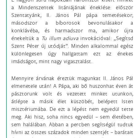
a Mindenszentek litániájának éneklése: először
Szentatyánk, II. János Pál pápa temetésekor;
másodszor a bíborosok bevonulásakor a
konklávéba, és harmadszor ma, amikor újra
énekeltük a
Tu illum adiuva
invokációval: „Segítsd
Szent Péter új utódját”. Minden alkalommal egész
különlegesen úgy hallgattam ezt az énekes
imádságot, mint nagy vigasztalást.
Mennyire árvának éreztük magunkat II. János Pál
elmenetele után! A Pápa, aki bő huszonhat éven át
pásztorunk volt és vezetett minket utunkon,
átlépte a másik élet küszöbét, belépett Isten
misztériumába. De ezt a lépést nem egyedül tette
meg. Aki hisz, soha nincs egyedül – sem életében,
sem halálában. Abban a percben segítségül tudtuk
hívni az összes századok minden szentjét – barátait