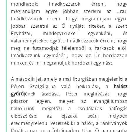
mondhatok: imádkozzatok értem, hogy
megtanuljam egyre jobban szeretni az Urat.
Imádkozzatok értem, hogy megtanuljam egyre
jobban szeretni az Ő nyáját: titeket, a szent
Egyházat, mindegyikteket egyenként, és
valamennyiteket együtt. Imádkozzatok értem, hogy
meg ne futamodjak félelemből a farkasok elől.
Imádkozzunk egymásért, hogy az Úr hordozzon
minket, és mi megtanuljuk hordozni egymást.
A második jel, amely a mai liturgiában megjeleníti a
Péteri Szolgálatba való beiktatást, a
halász
gyűrű
jének átadása. Péter meghívását, hogy
pásztor legyen, melyet az evangéliumban
hallottunk, megelőzi a csodálatos halfogás
elbeszélése: az éjszaka után, melyben
eredménytelenül vetették ki a hálót, a tanítványok
látják a parton a föltámadott Urat. Ő parancsolja