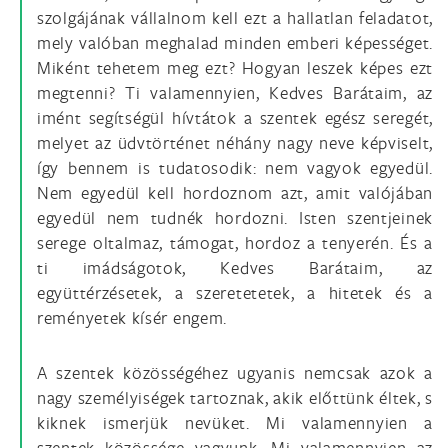
szolgájának vállalnom kell ezt a hallatlan feladatot,
mely valóban meghalad minden emberi képességet.
Miként tehetem meg ezt? Hogyan leszek képes ezt
megtenni? Ti valamennyien, Kedves Barátaim, az
imént segítségül hívtátok a szentek egész seregét,
melyet az üdvtörténet néhány nagy neve képviselt,
így bennem is tudatosodik: nem vagyok egyedül.
Nem egyedül kell hordoznom azt, amit valójában
egyedül nem tudnék hordozni. Isten szentjeinek
serege oltalmaz, támogat, hordoz a tenyerén. És a
ti imádságotok, Kedves Barátaim, az
együttérzésetek, a szeretetetek, a hitetek és a
reményetek kísér engem.
A szentek közösségéhez ugyanis nemcsak azok a
nagy személyiségek tartoznak, akik előttünk éltek, s
kiknek ismerjük nevüket. Mi valamennyien a
szentek közössége vagyunk. Mi valamennyien az