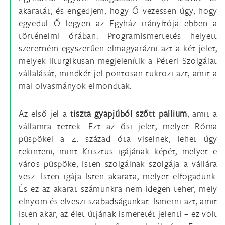
akaratát, és engedjem, hogy Ő vezessen úgy, hogy
egyedül Ő legyen az Egyház irányítója ebben a
történelmi órában. Programismertetés helyett
szeretném egyszerűen elmagyarázni azt a két jelet,
melyek liturgikusan megjelenítik a Péteri Szolgálat
vállalását; mindkét jel pontosan tükrözi azt, amit a
mai olvasmányok elmondtak.
Az első jel a
tiszta gyapjúból szőtt pallium
, amit a
vállamra tettek. Ezt az ősi jelet, melyet Róma
püspökei a 4. század óta viselnek, lehet úgy
tekinteni, mint Krisztus igájának képét, melyet e
város püspöke, Isten szolgáinak szolgája a vállára
vesz. Isten igája Isten akarata, melyet elfogadunk.
És ez az akarat számunkra nem idegen teher, mely
elnyom és elveszi szabadságunkat. Ismerni azt, amit
Isten akar, az élet útjának ismeretét jelenti – ez volt