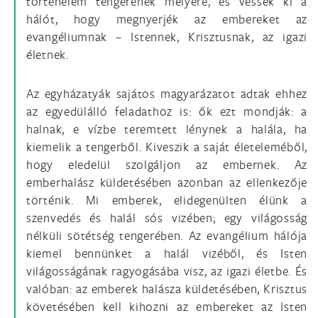
történelem tengerének mélyére, és vessék ki a
hálót, hogy megnyerjék az embereket az
evangéliumnak – Istennek, Krisztusnak, az igazi
életnek.
Az egyházatyák sajátos magyarázatot adtak ehhez
az egyedülálló feladathoz is: ők ezt mondják: a
halnak, e vízbe teremtett lénynek a halála, ha
kiemelik a tengerből. Kiveszik a saját életeleméből,
hogy eledelül szolgáljon az embernek. Az
emberhalász küldetésében azonban az ellenkezője
történik. Mi emberek, elidegenülten élünk a
szenvedés és halál sós vizében; egy világosság
nélküli sötétség tengerében. Az evangélium hálója
kiemel bennünket a halál vizéből, és Isten
világosságának ragyogásába visz, az igazi életbe. És
valóban: az emberek halásza küldetésében, Krisztus
követésében kell kihozni az embereket az Isten