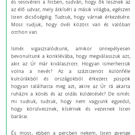
és testvéreit a hitben, tudván, hogy ők lesznek az
az élő udvar, mely átkíséri a másik világba, egészen
Isten dicsőségéig. Tudtuk, hogy várnak érkezésére.
Most tudjuk, hogy övéi között van és valóban
otthon van.
Ismét vigasztalódtunk, amikor ünnepélyesen
bevonultunk a konklévába, hogy megválasszuk azt,
akit az Úr már kiválasztott. Hogyan ismerhettük
volna a nevét? Az a száztizenöt különféle
kultúrákból és országokból érkezett püspök
hogyan találhatta meg azt, akire az Úr rá akarta
ruházni a kötés és az oldás küldetését? De ismét:
mi tudtuk, tudtuk, hogy nem vagyunk egyedül,
hogy körülvesznek, kísérnek és vezetnek Isten
barátai.
És most, ebben a percben nekem, Isten gyenge