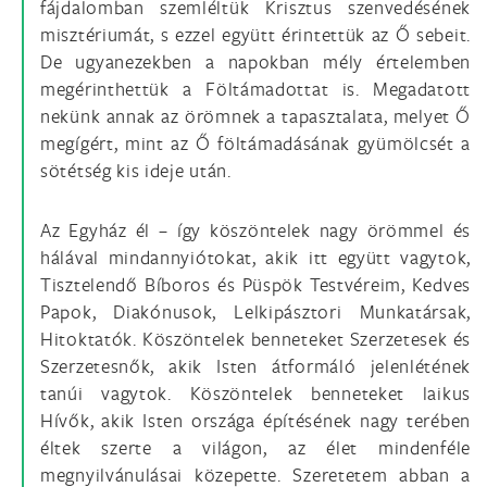
fájdalomban szemléltük Krisztus szenvedésének
misztériumát, s ezzel együtt érintettük az Ő sebeit.
De ugyanezekben a napokban mély értelemben
megérinthettük a Föltámadottat is. Megadatott
nekünk annak az örömnek a tapasztalata, melyet Ő
megígért, mint az Ő föltámadásának gyümölcsét a
sötétség kis ideje után.
Az Egyház él – így köszöntelek nagy örömmel és
hálával mindannyiótokat, akik itt együtt vagytok,
Tisztelendő Bíboros és Püspök Testvéreim, Kedves
Papok, Diakónusok, Lelkipásztori Munkatársak,
Hitoktatók. Köszöntelek benneteket Szerzetesek és
Szerzetesnők, akik Isten átformáló jelenlétének
tanúi vagytok. Köszöntelek benneteket laikus
Hívők, akik Isten országa építésének nagy terében
éltek szerte a világon, az élet mindenféle
megnyilvánulásai közepette. Szeretetem abban a