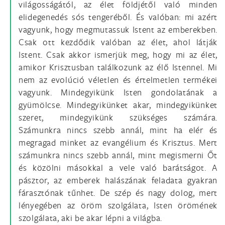
világosságától, az élet földjétől való minden
elidegenedés sós tengeréből. És valóban: mi azért
vagyunk, hogy megmutassuk Istent az emberekben.
Csak ott kezdődik valóban az élet, ahol látják
Istent. Csak akkor ismerjük meg, hogy mi az élet,
amikor Krisztusban találkozunk az élő Istennel. Mi
nem az evolúció véletlen és értelmetlen termékei
vagyunk. Mindegyikünk Isten gondolatának a
gyümölcse. Mindegyikünket akar, mindegyikünket
szeret, mindegyikünk szükséges számára.
Számunkra nincs szebb annál, mint ha elér és
megragad minket az evangélium és Krisztus. Mert
számunkra nincs szebb annál, mint megismerni Őt
és közölni másokkal a vele való barátságot. A
pásztor, az emberek halászának feladata gyakran
fárasztónak tűnhet. De szép és nagy dolog, mert
lényegében az öröm szolgálata, Isten örömének
szolgálata, aki be akar lépni a világba.