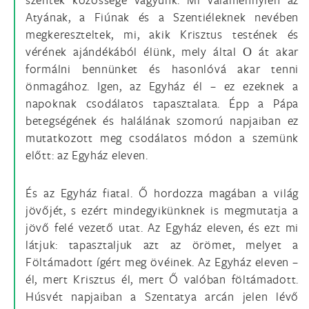
Atyának, a Fiúnak és a Szentiéleknek nevében
megkereszteltek, mi, akik Krisztus testének és
vérének ajándékából élünk, mely által О át akar
formálni bennünket és hasonlóvá akar tenni
önmagához. Igen, az Egyház él – ez ezeknek a
napoknak csodálatos tapasztalata. Épp a Pápa
betegségének és halálának szomorú napjaiban ez
mutatkozott meg csodálatos módon a szemünk
előtt: az Egyház eleven.
És az Egyház fiatal. Ő hordozza magában a világ
jövőjét, s ezért mindegyikünknek is megmutatja a
jövő felé vezető utat. Az Egyház eleven, és ezt mi
látjuk: tapasztaljuk azt az örömet, melyet a
Föltámadott ígért meg övéinek. Az Egyház eleven –
él, mert Krisztus él, mert Ő valóban föltámadott.
Húsvét napjaiban a Szentatya arcán jelen lévő