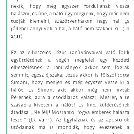
nekik, hogy még egyszer forduljanak vissza
halászni, és íme, a háló úgy megtelik, hogy már nem
tudják kiemelni; százötvenhárom nagy hal: „s
jóllehet annyi volt a hal, a háló nem szakadt ki” (Jn
21,11).
Ez az elbeszélés Jézus tanítványaival való földi
együttlétének a végén megfelel egy kezdeti
elbeszélésnek: a tanítványok akkor sem fogtak
semmit, egész éjszaka; Jézus akkor is fölszólította
Simont, hogy menjen és még egyszer vesse ki a
hálót. És Simon, akit akkor még nem hívtak
Péternek, adta a csodálatos választ: Mester, a te
szavadra kivetem a hálót! És íme, küldetésének
átadása: „Ne félj! Mostantól fogva emberek halásza
leszel” (Lk 5,1-11). Az Egyháznak és az apostolok
utódainak ma is mondják, hogy evezzenek a