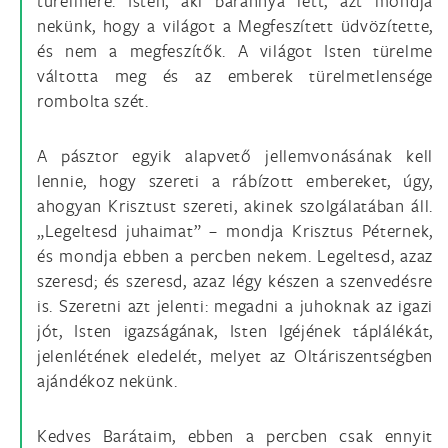
türelmére. Isten, aki báránnyá lett, azt mondja
nekünk, hogy a világot a Megfeszített üdvözítette,
és nem a megfeszítők. A világot Isten türelme
váltotta meg és az emberek türelmetlensége
rombolta szét.
A pásztor egyik alapvető jellemvonásának kell
lennie, hogy szereti a rábízott embereket, úgy,
ahogyan Krisztust szereti, akinek szolgálatában áll.
„Legeltesd juhaimat” – mondja Krisztus Péternek,
és mondja ebben a percben nekem. Legeltesd, azaz
szeresd; és szeresd, azaz légy készen a szenvedésre
is. Szeretni azt jelenti: megadni a juhoknak az igazi
jót, Isten igazságának, Isten Igéjének táplálékát,
jelenlétének eledelét, melyet az Oltáriszentségben
ajándékoz nekünk.
Kedves Barátaim, ebben a percben csak ennyit