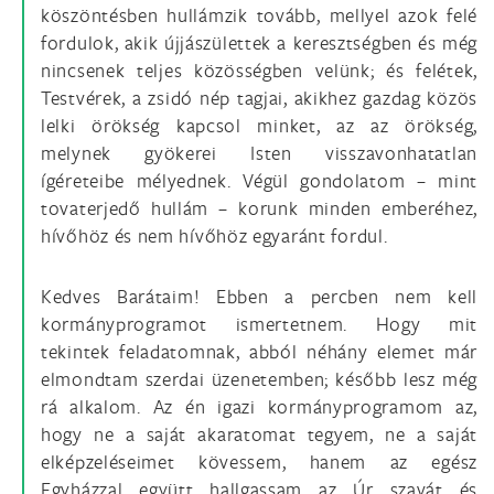
köszöntésben hullámzik tovább, mellyel azok felé
fordulok, akik újjászülettek a keresztségben és még
nincsenek teljes közösségben velünk; és felétek,
Testvérek, a zsidó nép tagjai, akikhez gazdag közös
lelki örökség kapcsol minket, az az örökség,
melynek gyökerei Isten visszavonhatatlan
ígéreteibe mélyednek. Végül gondolatom – mint
tovaterjedő hullám – korunk minden emberéhez,
hívőhöz és nem hívőhöz egyaránt fordul.
Kedves Barátaim! Ebben a percben nem kell
kormányprogramot ismertetnem. Hogy mit
tekintek feladatomnak, abból néhány elemet már
elmondtam szerdai üzenetemben; később lesz még
rá alkalom. Az én igazi kormányprogramom az,
hogy ne a saját akaratomat tegyem, ne a saját
elképzeléseimet kövessem, hanem az egész
Egyházzal együtt hallgassam az Úr szavát és