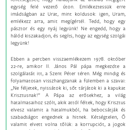
egység felé vezető úton. Emlékeztessük erre
imádságban az Urat, mint koldusok: igen, Uram,
emlékezz arra, amit megígértél. Tedd, hogy egy
pásztor és egy nyáj legyünk! Ne engedd, hogy a
hálód kiszakadjon, és segíts, hogy az egység szolgái
legyünk!
Ebben a percben visszaemlékezem 1978. október
22-re, amikor II. János Pál pápa megkezdte a
szolgálatát itt, a Szent Péter téren. Még mindig és
folyamatosan visszhangzanak a fülemben a szavai:
„Ne féljetek, nyissátok ki, sőt tárjátok ki a kapukat
Krisztusnak!” A Pápa az erősekhez, a világ
hatalmasaihoz szólt, akik attól féltek, hogy Krisztus
elvesz valamit a hatalmukból, ha bebocsátják és
szabadságot engednek a hitnek. Kétségtelen, Ő
valamit elvett volna tőlük: a korrupciót, a jogok