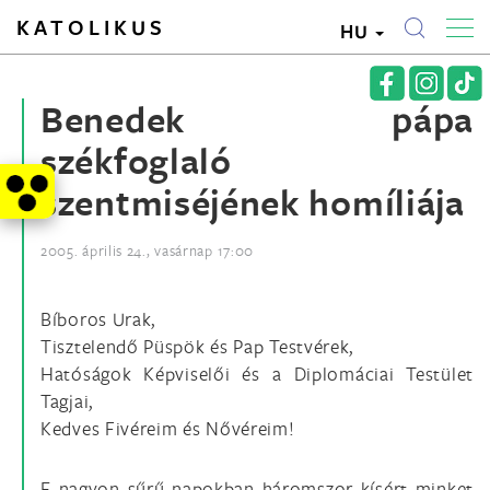
KATOLIKUS
HU
Benedek pápa
székfoglaló
szentmiséjének homíliája
2005. április 24., vasárnap 17:00
Bíboros Urak,
Tisztelendő Püspök és Pap Testvérek,
Hatóságok Képviselői és a Diplomáciai Testület
Tagjai,
Kedves Fivéreim és Nővéreim!
E nagyon sűrű napokban háromszor kísért minket