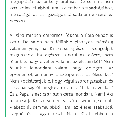
megtiprását, az önkény uralmát. De semmit nem
vett volna el abból, ami az ember szabadságához,
méltóságához, az igazságos társadalom építéséhez
tartozik.
A Pápa minden emberhez, főként a fiatalokhoz is
szólt. De vajon nem félünk-e bizonyos mértékig
valamennyien, ha Krisztust egészen beengedjük
magunkhoz, ha egészen kitárulunk előtte; nem
félünk-e, hogy elvehet valamit az életünkből? Nem
félünk-e lemondani valami nagy dologról, az
egyetlenről, ami annyira széppé teszi az életünket?
Nem kockáztatjuk-e, hogy végül szorongatásban és
a szabadságtól megfosztottan találjuk magunkat?
És a Pápa ismét csak azt akarta mondani; Nem! Aki
bebocsátja Krisztust, nem veszít el semmit, semmit
– abszolút semmit abból, ami az életet szabaddá,
széppé és naggyá teszi. Nem! Csak ebben a