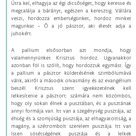
Útra kel, elhagyja az égi dicsőséget, hogy keresse és
megtalálja a bárányt, egészen a keresztig. Vállára
veszi, hordozza emberségünket, hordoz minket
magunkat – Ő a jó pásztor, aki életét adja a
juhokért.
A pallium elsősorban azt mondja, hogy
valamennyiünket Krisztus hordoz. Ugyanakkor
azonban föl is szólít, hogy hordozzuk egymást. Így
a pallium a pásztor küldetésének szimbólumává
válik, akiről a második olvasmány és az evangélium
beszél. Krisztus szent igyekezetének kell
lelkesítenie a pásztort: számára nem közömbös,
hogy oly sokan élnek a pusztában, és a pusztának
annyi formája van. Itt van a szegénység pusztája, az
éhség és a szomjúság pusztája, az elhagyatottság, a
magány, a szétrombolt szerelem pusztája. Itt van
Isten sötétségének pusztája és a lelkek