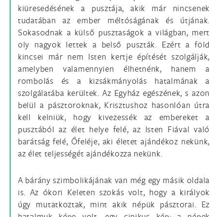
kiüresedésének a pusztája, akik már nincsenek
tudatában az ember méltóságának és útjának.
Sokasodnak a külső pusztaságok a világban, mert
oly nagyok lettek a belső puszták. Ezért a föld
kincsei már nem Isten kertje építését szolgálják,
amelyben valamennyien élhetnénk, hanem a
rombolás és a kizsákmányolás hatalmának a
szolgálatába kerültek. Az Egyház egészének, s azon
belül a pásztoroknak, Krisztushoz hasonlóan útra
kell kelniük, hogy kivezessék az embereket a
pusztából az élet helye felé, az Isten Fiával való
barátság felé, Őfeléje, aki életet ajándékoz nekünk,
az élet teljességét ajándékozza nekünk.
A bárány szimbolikájának van még egy másik oldala
is. Az ókori Keleten szokás volt, hogy a királyok
úgy mutatkoztak, mint akik népük pásztorai. Ez
hatalmuk képe volt, egy cinikus kép: a népek