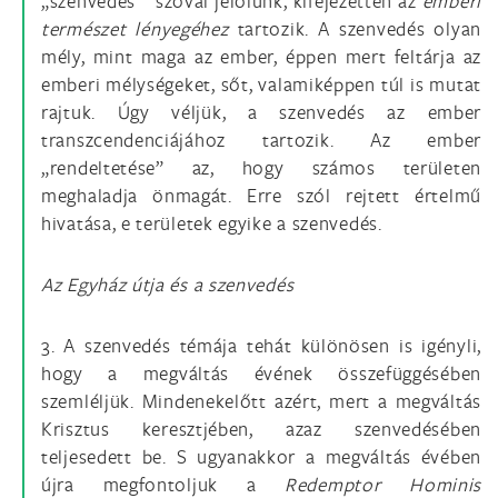
„szenvedés” szóval jelölünk, kifejezetten az
emberi
természet lényegéhez
tartozik. A szenvedés olyan
mély, mint maga az ember, éppen mert feltárja az
emberi mélységeket, sőt, valamiképpen túl is mutat
rajtuk. Úgy véljük, a szenvedés az ember
transzcendenciájához tartozik. Az ember
„rendeltetése” az, hogy számos területen
meghaladja önmagát. Erre szól rejtett értelmű
hivatása, e területek egyike a szenvedés.
Az Egyház útja és a szenvedés
3. A szenvedés témája tehát különösen is igényli,
hogy a megváltás évének összefüggésében
szemléljük. Mindenekelőtt azért, mert a megváltás
Krisztus keresztjében, azaz szenvedésében
teljesedett be. S ugyanakkor a megváltás évében
újra megfontoljuk a
Redemptor Hominis