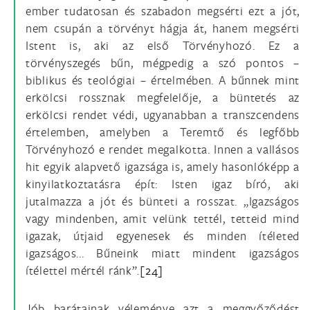
ember tudatosan és szabadon megsérti ezt a jót,
nem csupán a törvényt hágja át, hanem megsérti
Istent is, aki az első Törvényhozó. Ez a
törvényszegés bűn, mégpedig a szó pontos –
biblikus és teológiai – értelmében. A bűnnek mint
erkölcsi rossznak megfelelője, a büntetés az
erkölcsi rendet védi, ugyanabban a transzcendens
értelemben, amelyben a Teremtő és legfőbb
Törvényhozó e rendet megalkotta. Innen a vallásos
hit egyik alapvető igazsága is, amely hasonlóképp a
kinyilatkoztatásra épít: Isten igaz bíró, aki
jutalmazza a jót és bünteti a rosszat. „Igazságos
vagy mindenben, amit velünk tettél, tetteid mind
igazak, útjaid egyenesek és minden ítéleted
igazságos... Bűneink miatt mindent igazságos
ítélettel mértél ránk”.
[24]
Jób barátainak véleménye azt a meggyőződést