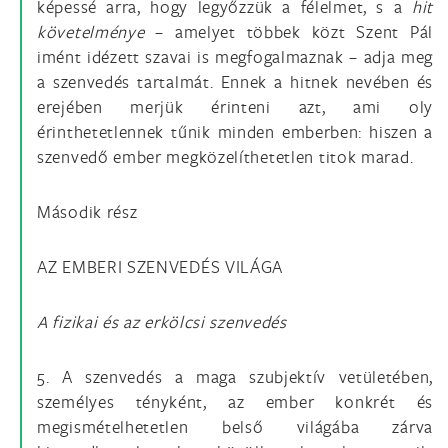
képessé arra, hogy legyőzzük a félelmet, s a
hit
követelménye
– amelyet többek közt Szent Pál
imént idézett szavai is megfogalmaznak – adja meg
a szenvedés tartalmát. Ennek a hitnek nevében és
erejében merjük érinteni azt, ami oly
érinthetetlennek tűnik minden emberben: hiszen a
szenvedő ember megközelíthetetlen titok marad.
Második rész
AZ EMBERI SZENVEDÉS VILÁGA
A fizikai és az erkölcsi szenvedés
5. A szenvedés a maga szubjektív vetületében,
személyes tényként, az ember konkrét és
megismételhetetlen belső világába zárva