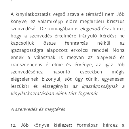
A kinyilatkoztatás végső szava e témáról nem Jób
könyve; ez valamiképp előre meghirdeti Krisztus
szenvedését. De önmagában is
elegendő érv
ahhoz,
hogy a szenvedés értelmére irányuló kérdést ne
kapcsoljuk össze fenntartás nélkül az
igazságosságra alapozott erkölcsi renddel. Noha
ennek a válasznak is megvan az alapvető és
transzcendens értelme és érvénye, az igaz Jób
szenvedéséhez hasonló esetekben mégis
elégtelennek bizonyul, sőt úgy tűnik, egyenesen
leszűkíti és elszegényíti
az igazságosságnak a
kinyilatkoztatásban elénk tárt fogalmát
.
A szenvedés és megtérés
12. Jób könyve kiélezett formában kérdez a