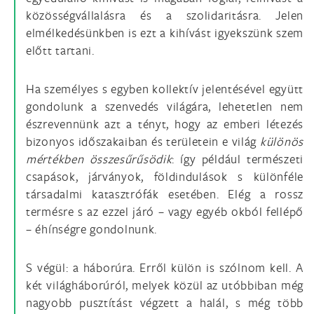
közösségvállalásra és a szolidaritásra. Jelen
elmélkedésünkben is ezt a kihívást igyekszünk szem
előtt tartani.
Ha személyes s egyben kollektív jelentésével együtt
gondolunk a szenvedés világára, lehetetlen nem
észrevennünk azt a tényt, hogy az emberi létezés
bizonyos időszakaiban és területein e világ
különös
mértékben összesűrűsödik
: így például természeti
csapások, járványok, földindulások s különféle
társadalmi katasztrófák esetében. Elég a rossz
termésre s az ezzel járó – vagy egyéb okból fellépő
– éhínségre gondolnunk.
S végül: a háborúra. Erről külön is szólnom kell. A
két világháborúról, melyek közül az utóbbiban még
nagyobb pusztítást végzett a halál, s még több