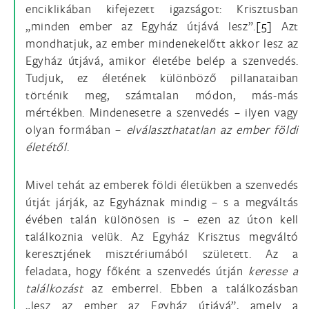
enciklikában kifejezett igazságot: Krisztusban
„minden ember az Egyház útjává lesz”.
[5]
Azt
mondhatjuk, az ember mindenekelőtt akkor lesz az
Egyház útjává, amikor életébe belép a szenvedés.
Tudjuk, ez életének különböző pillanataiban
történik meg, számtalan módon, más-más
mértékben. Mindenesetre a szenvedés – ilyen vagy
olyan formában –
elválaszthatatlan az ember földi
életétől
.
Mivel tehát az emberek földi életükben a szenvedés
útját járják, az Egyháznak mindig – s a megváltás
évében talán különösen is – ezen az úton kell
találkoznia velük. Az Egyház Krisztus megváltó
keresztjének misztériumából született. Az a
feladata, hogy főként a szenvedés útján
keresse a
találkozást
az emberrel. Ebben a találkozásban
„lesz az ember az Egyház útjává”, amely a