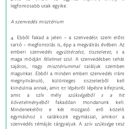
legfontosabb utak egyike.
A szenvedés misztérium
4. Ebből fakad a jelen – a szenvedést szem előtt
tartó – megfontolás is, épp a megváltás évében. Az
emberi szenvedés
együttérzést, tiszteletet
, s a
maga módján
félelmet
szül. A szenvedésben tehát
sajátos, nagy
misztériummal
találjuk szemben
magunkat. Ebből a minden emberi szenvedés iránt
megnyilvánuló, különleges tiszteletből kell
kiindulnia annak, amit itt lépésről lépésre kifejtünk,
amit a szív mély
szükségéből s a hit
követelményéből
fakadóan mondanunk kell.
Mindenekelőtt e két mozgató erő közelít
egymáshoz s találkozik egymással, amikor a
szenvedés témáját tárgyaljuk. A
szív szüksége
tesz