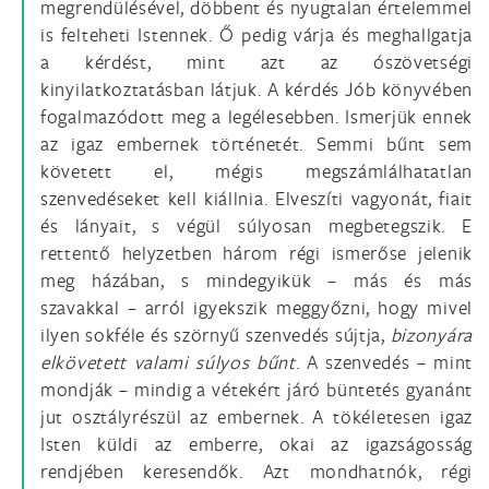
megrendülésével, döbbent és nyugtalan értelemmel
is felteheti Istennek. Ő pedig várja és meghallgatja
a kérdést, mint azt az ószövetségi
kinyilatkoztatásban látjuk. A kérdés Jób könyvében
fogalmazódott meg a legélesebben. Ismerjük ennek
az igaz embernek történetét. Semmi bűnt sem
követett el, mégis megszámlálhatatlan
szenvedéseket kell kiállnia. Elveszíti vagyonát, fiait
és lányait, s végül súlyosan megbetegszik. E
rettentő helyzetben három régi ismerőse jelenik
meg házában, s mindegyikük – más és más
szavakkal – arról igyekszik meggyőzni, hogy mivel
ilyen sokféle és szörnyű szenvedés sújtja,
bizonyára
elkövetett valami súlyos bűnt
. A szenvedés – mint
mondják – mindig a vétekért járó büntetés gyanánt
jut osztályrészül az embernek. A tökéletesen igaz
Isten küldi az emberre, okai az igazságosság
rendjében keresendők. Azt mondhatnók, régi