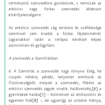
természetű szenvedésre gondolunk, s nemcsak az
erkölcsi vagy fizikai szenvedés lélektani
kísérőjelenségeire.
Az erkölcsi szenvedés tág területe és sokfélesége
semmivel sem kisebb a fizikai fájdaloménál.
Ugyanakkor talán a terápia kevésbé képes
azonosítani és gyógyítani.
A szenvedés a Szentírásban
6. A Szentírás
a szenvedés nagy könyve
. Elég, ha
csupán néhány példát, helyzetet említünk az
Ószövetségből, melyek a szenvedés, főként az
erkölcsi szenvedés jegyét viselik: halálveszély,
[6]
a
gyermekek halála
[7]
– különösen az elsőszülött és
egyetlen fiúé
[8]
–, de ugyanígy az utódok hiánya,