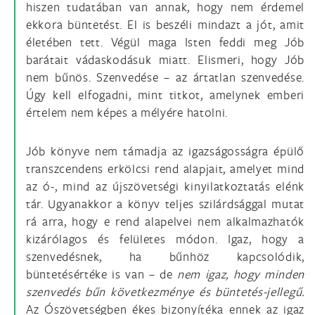
hiszen tudatában van annak, hogy nem érdemel
ekkora büntetést. El is beszéli mindazt a jót, amit
életében tett. Végül maga Isten feddi meg Jób
barátait vádaskodásuk miatt. Elismeri, hogy Jób
nem bűnös. Szenvedése – az ártatlan szenvedése.
Úgy kell elfogadni, mint titkot, amelynek emberi
értelem nem képes a mélyére hatolni.
Jób könyve nem támadja az igazságosságra épülő
transzcendens erkölcsi rend alapjait, amelyet mind
az ó-, mind az újszövetségi kinyilatkoztatás elénk
tár. Ugyanakkor a könyv teljes szilárdsággal mutat
rá arra, hogy e rend alapelvei nem alkalmazhatók
kizárólagos és felületes módon. Igaz, hogy a
szenvedésnek, ha bűnhöz kapcsolódik,
büntetésértéke is van – de
nem igaz, hogy minden
szenvedés bűn következménye és büntetés-jellegű.
Az Ószövetségben ékes bizonyítéka ennek az igaz