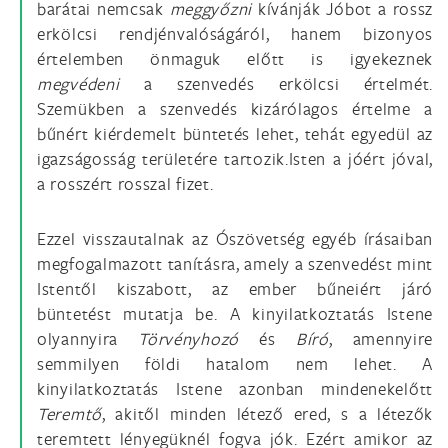
barátai nemcsak
meggyőzni
kívánják Jóbot a rossz
erkölcsi rendjénvalóságáról, hanem bizonyos
értelemben önmaguk előtt is igyekeznek
megvédeni
a szenvedés erkölcsi értelmét.
Szemükben a szenvedés kizárólagos értelme a
bűnért kiérdemelt büntetés lehet, tehát egyedül az
igazságosság területére tartozik.Isten a jóért jóval,
a rosszért rosszal fizet.
Ezzel visszautalnak az Ószövetség egyéb írásaiban
megfogalmazott tanításra, amely a szenvedést mint
Istentől kiszabott, az ember bűneiért járó
büntetést mutatja be. A kinyilatkoztatás Istene
olyannyira
Törvényhozó
és
Bíró
, amennyire
semmilyen földi hatalom nem lehet. A
kinyilatkoztatás Istene azonban mindenekelőtt
Teremtő
, akitől minden létező ered, s a létezők
teremtett lényegüknél fogva jók. Ezért amikor az