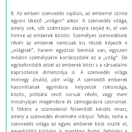
8. Az emberi szenvedés sajátos, az emberrel szinte
együtt létező „világot” alkot. A szenvedés világa,
amely sok, sőt számtalan alanyra terjed ki, el van
hintve az emberek között. Személyes szenvedéseik
révén az emberek nemcsak kis részét képezik e
„világnak”, hanem egyúttal bennük van, egyszeri
módon személyükre korlátozódik ez a „világ”. De
egybefonódik ezzel az emberek közti s a társadalmi
kapcsolatok dimenziója is. A szenvedés világa
mintegy
önálló, zárt világ
. A szenvedő emberek
hasonlítanak egymásra: helyzetük rokonsága,
közös, próbára tevő sorsuk révén, vagy mert
mindnyájan megértésre és támogatásra szorulnak.
S főként a szüntelenül fölvetődő kérdés miatt,
amely a szenvedés értelmére irányul. Tehát, noha a
szenvedés világa az egyes emberek közt oszlik el,
egyedülálló kihívást is magában foglal, felhívást a