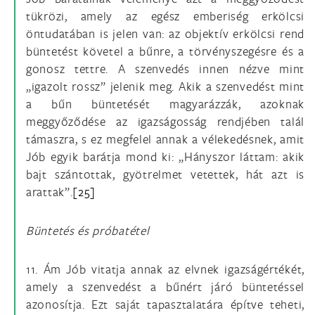
tükrözi, amely az egész emberiség erkölcsi
öntudatában is jelen van: az objektív erkölcsi rend
büntetést követel a bűnre, a törvényszegésre és a
gonosz tettre. A szenvedés innen nézve mint
„igazolt rossz” jelenik meg. Akik a szenvedést mint
a bűn büntetését magyarázzák, azoknak
meggyőződése az igazságosság rendjében talál
támaszra, s ez megfelel annak a vélekedésnek, amit
Jób egyik barátja mond ki: „Hányszor láttam: akik
bajt szántottak, gyötrelmet vetettek, hát azt is
arattak”.
[25]
Büntetés és próbatétel
11. Ám Jób vitatja annak az elvnek igazságértékét,
amely a szenvedést a bűnért járó büntetéssel
azonosítja. Ezt saját tapasztalatára építve teheti,