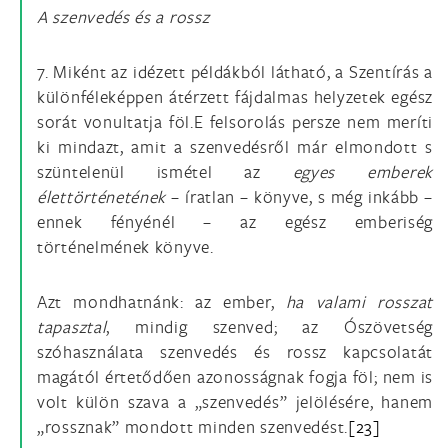
A szenvedés és a rossz
7. Miként az idézett példákból látható, a Szentírás a
különféleképpen átérzett fájdalmas helyzetek egész
sorát vonultatja föl.E felsorolás persze nem meríti
ki mindazt, amit a szenvedésről már elmondott s
szüntelenül ismétel az
egyes emberek
élettörténetének
– íratlan – könyve, s még inkább –
ennek fényénél – az egész emberiség
történelmének könyve.
Azt mondhatnánk: az ember,
ha valami rosszat
tapasztal
, mindig szenved; az Ószövetség
szóhasználata szenvedés és rossz kapcsolatát
magától értetődően azonosságnak fogja föl; nem is
volt külön szava a „szenvedés” jelölésére, hanem
„rossznak” mondott minden szenvedést.
[23]