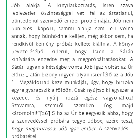
Jób alakja. A kinyilatkoztatás, Isten szava
leplezetlen őszinteséggel veti fel az ártatlanul,
büntetlenül szenvedő ember problémáját. Jób nem
büntetést kapott, semmi alapja sem lett volna
annak, hogy bűnhődnie kelljen, még akkor sem, ha
rendkívül kemény próbát kellett kiállnia. A könyv
bevezetéséből kiderül, hogy Isten a Sátán
kihívására engedte meg a megpróbáltatásokat. A
Sátán ugyanis kétségbe vonta Jób igaz voltát az Úr
előtt: „Talán bizony ingyen olyan istenfélő az a Jób
?... Megáldottad keze munkáját, úgy, hogy birtoka
egyre gyarapszik a földön. Csak nyújtsd ki egyszer a
kezedet és nyúlj hozzá egész vagyonához!
Szavamra, szemtől szemben fog majd
káromolni!”
[26]
S ha az Úr beleegyezik abba, hogy
a szenvedéssel próbára tegye Jóbot, azért teszi,
hogy megmutassa: Jób igaz ember.
A szenvedés –
próbatétel.