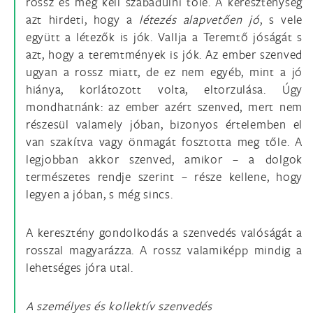
rossz és meg kell szabadulni tőle. A kereszténység
azt hirdeti, hogy a
létezés alapvetően jó
, s vele
együtt a létezők is jók. Vallja a Teremtő jóságát s
azt, hogy a teremtmények is jók. Az ember szenved
ugyan a rossz miatt, de ez nem egyéb, mint a jó
hiánya, korlátozott volta, eltorzulása. Úgy
mondhatnánk: az ember azért szenved, mert nem
részesül valamely jóban, bizonyos értelemben el
van szakítva vagy önmagát fosztotta meg tőle. A
legjobban akkor szenved, amikor – a dolgok
természetes rendje szerint – része kellene, hogy
legyen a jóban, s még sincs.
A keresztény gondolkodás a szenvedés valóságát a
rosszal magyarázza. A rossz valamiképp mindig a
lehetséges jóra utal.
A személyes és kollektív szenvedés