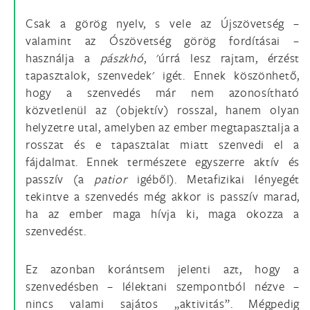
Csak a görög nyelv, s vele az Újszövetség –
valamint az Ószövetség görög fordításai –
használja a
pászkhó
, 'úrrá lesz rajtam, érzést
tapasztalok, szenvedek' igét. Ennek köszönhető,
hogy a szenvedés már nem azonosítható
közvetlenül az (objektív) rosszal, hanem olyan
helyzetre utal, amelyben az ember megtapasztalja a
rosszat és e tapasztalat miatt szenvedi el a
fájdalmat. Ennek természete egyszerre aktív és
passzív (a
patior
igéből). Metafizikai lényegét
tekintve a szenvedés még akkor is passzív marad,
ha az ember maga hívja ki, maga okozza a
szenvedést.
Ez azonban korántsem jelenti azt, hogy a
szenvedésben – lélektani szempontból nézve –
nincs valami sajátos „aktivitás”. Mégpedig