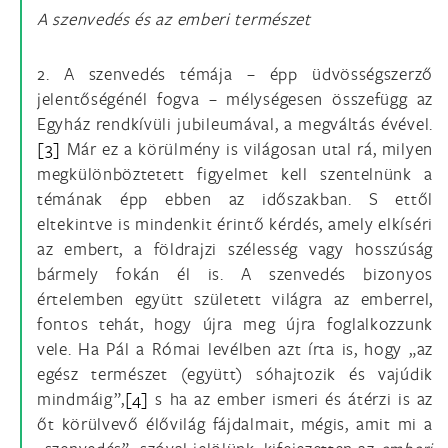
A szenvedés és az emberi természet
2. A szenvedés témája – épp üdvösségszerző
jelentőségénél fogva – mélységesen összefügg az
Egyház rendkívüli jubileumával, a megváltás évével.
[3]
Már ez a körülmény is világosan utal rá, milyen
megkülönböztetett figyelmet kell szentelnünk a
témának épp ebben az időszakban. S ettől
eltekintve is mindenkit érintő kérdés, amely elkíséri
az embert, a földrajzi szélesség vagy hosszúság
bármely fokán él is. A szenvedés bizonyos
értelemben együtt született világra az emberrel,
fontos tehát, hogy újra meg újra foglalkozzunk
vele. Ha Pál a Római levélben azt írta is, hogy „az
egész természet (együtt) sóhajtozik és vajúdik
mindmáig”,
[4]
s ha az ember ismeri és átérzi is az
őt körülvevő élővilág fájdalmait, mégis, amit mi a