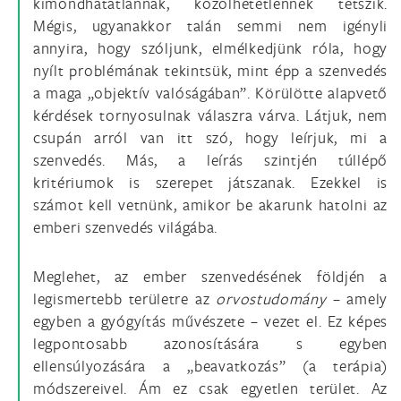
kimondhatatlannak, közölhetetlennek tetszik.
Mégis, ugyanakkor talán semmi nem igényli
annyira, hogy szóljunk, elmélkedjünk róla, hogy
nyílt problémának tekintsük, mint épp a szenvedés
a maga „objektív valóságában”. Körülötte alapvető
kérdések tornyosulnak válaszra várva. Látjuk, nem
csupán arról van itt szó, hogy leírjuk, mi a
szenvedés. Más, a leírás szintjén túllépő
kritériumok is szerepet játszanak. Ezekkel is
számot kell vetnünk, amikor be akarunk hatolni az
emberi szenvedés világába.
Meglehet, az ember szenvedésének földjén a
legismertebb területre az
orvostudomány
– amely
egyben a gyógyítás művészete – vezet el. Ez képes
legpontosabb azonosítására s egyben
ellensúlyozására a „beavatkozás” (a terápia)
módszereivel. Ám ez csak egyetlen terület. Az