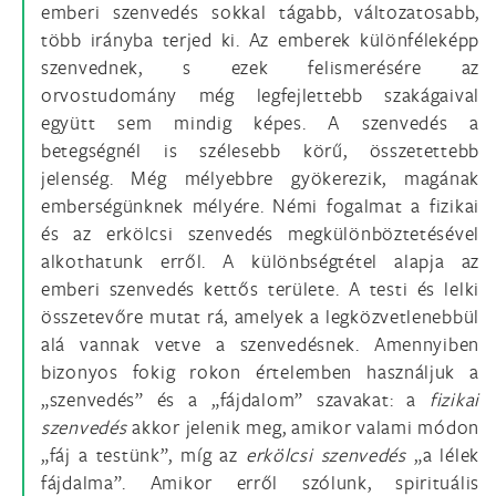
emberi szenvedés sokkal tágabb, változatosabb,
több irányba terjed ki. Az emberek különféleképp
szenvednek, s ezek felismerésére az
orvostudomány még legfejlettebb szakágaival
együtt sem mindig képes. A szenvedés a
betegségnél is szélesebb körű, összetettebb
jelenség. Még mélyebbre gyökerezik, magának
emberségünknek mélyére. Némi fogalmat a fizikai
és az erkölcsi szenvedés megkülönböztetésével
alkothatunk erről. A különbségtétel alapja az
emberi szenvedés kettős területe. A testi és lelki
összetevőre mutat rá, amelyek a legközvetlenebbül
alá vannak vetve a szenvedésnek. Amennyiben
bizonyos fokig rokon értelemben használjuk a
„szenvedés” és a „fájdalom” szavakat: a
fizikai
szenvedés
akkor jelenik meg, amikor valami módon
„fáj a testünk”, míg az
erkölcsi szenvedés
„a lélek
fájdalma”. Amikor erről szólunk, spirituális