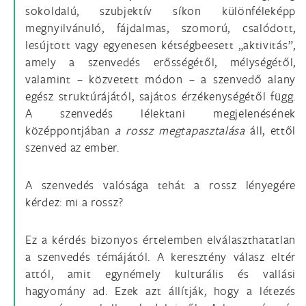
sokoldalú, szubjektív síkon különféleképp
megnyilvánuló, fájdalmas, szomorú, csalódott,
lesújtott vagy egyenesen kétségbeesett „aktivitás”,
amely a szenvedés erősségétől, mélységétől,
valamint – közvetett módon – a szenvedő alany
egész struktúrájától, sajátos érzékenységétől függ.
A szenvedés lélektani megjelenésének
középpontjában
a rossz megtapasztalása
áll, ettől
szenved az ember.
A szenvedés valósága tehát a rossz lényegére
kérdez: mi a rossz?
Ez a kérdés bizonyos értelemben elválaszthatatlan
a szenvedés témájától. A keresztény válasz eltér
attól, amit egynémely kulturális és vallási
hagyomány ad. Ezek azt állítják, hogy a létezés