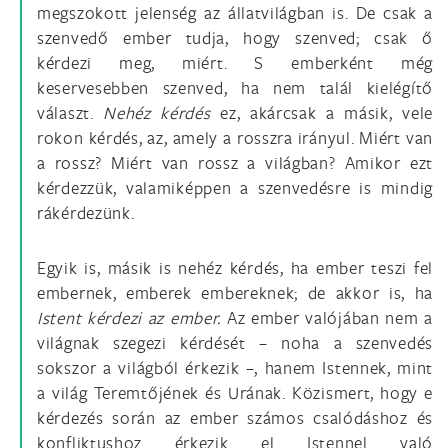
megszokott jelenség az állatvilágban is. De csak a
szenvedő ember tudja, hogy szenved; csak ő
kérdezi meg, miért. S emberként még
keservesebben szenved, ha nem talál kielégítő
választ.
Nehéz kérdés
ez, akárcsak a másik, vele
rokon kérdés, az, amely a rosszra irányul. Miért van
a rossz? Miért van rossz a világban? Amikor ezt
kérdezzük, valamiképpen a szenvedésre is mindig
rákérdezünk.
Egyik is, másik is nehéz kérdés, ha ember teszi fel
embernek, emberek embereknek; de akkor is, ha
Istent
kérdezi az ember.
Az ember valójában nem a
világnak szegezi kérdését – noha a szenvedés
sokszor a világból érkezik –, hanem Istennek, mint
a világ Teremtőjének és Urának. Közismert, hogy e
kérdezés során az ember számos csalódáshoz és
konfliktushoz érkezik el Istennel való