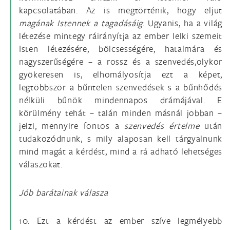
kapcsolatában. Az is megtörténik, hogy eljut
magának Istennek a tagadásáig
. Ugyanis, ha a világ
létezése mintegy ráirányítja az ember lelki szemeit
Isten létezésére, bölcsességére, hatalmára és
nagyszerűségére – a rossz és a szenvedés,olykor
gyökeresen is, elhomályosítja ezt a képet,
legtöbbször a bűntelen szenvedések s a bűnhődés
nélküli bűnök mindennapos drámájával. E
körülmény tehát – talán minden másnál jobban –
jelzi, mennyire fontos a
szenvedés értelme
után
tudakozódnunk, s mily alaposan kell tárgyalnunk
mind magát a kérdést, mind a rá adható lehetséges
válaszokat.
Jób barátainak válasza
10. Ezt a kérdést az ember szíve legmélyebb