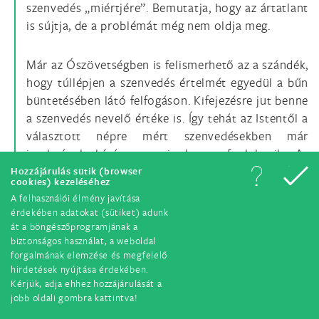
szenvedés „miértjére”. Bemutatja, hogy az ártatlant
is sújtja, de a problémát még nem oldja meg.
Már az Ószövetségben is felismerhető az a szándék,
hogy túllépjen a szenvedés értelmét egyedül a bűn
büntetésében látó felfogáson. Kifejezésre jut benne
a szenvedés nevelő értéke is. Így tehát az Istentől a
választott népre mért szenvedésekben már
irgalmának hívó szava is benne foglaltatik. Az
irgalom azért egyengeti az utat, hogy megtérésre
Hozzájárulás sütik (browser
cookies) kezeléséhez
vezessen: „Ezek az üldözések népünknek nem
A felhasználói élmény javítása
csupán vesztére, hanem nevelésére is szolgálnak”.
érdekében adatokat (sütiket) adunk
[27]
át a böngészőprogramjának a
biztonságos használat, a weboldal
forgalmának elemzése és megfelelő
Így kerül előtérbe a büntetés személyes dimenziója.
hirdetések nyújtása érdekében.
Eszerint a büntetésnek nemcsak az az értelme,
Kérjük, adja ehhez hozzájárulását a
jobb oldali gombra kattintva!
hogy újabb rosszal fizessen a törvényszegés
objektívbűnéért, hanem főként az, hogy magában a