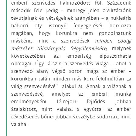
emberi szenvedés halmozódott föl. Századunk
második fele pedig – mintegy jelen civilizációnk
tévútjainak és vétségeinek arányában – a nukleáris
háború oly iszonyú fenyegetését hordozza
magában, hogy korunkra nem gondolhatunk
másként, mint a szenvedések
minden eddigi
mértéket túlszárnyaló felgyülemlésére
, melynek
következtében az emberiség elpusztíthatja
önmagát. Úgy látszik, a szenvedés világa – ahol a
szenvedő alany végső soron maga az ember –
korunkban talán minden más kort felülmúlóan „a
világ szenvedésévé” alakul át. Annak a világnak a
szenvedésévé, amelyet az emberi munka
eredményeként létrejött fejlődés jobban
átalakított, mint valaha, s egyúttal az ember
tévedései és bűnei jobban veszélybe sodortak, mint
valaha.