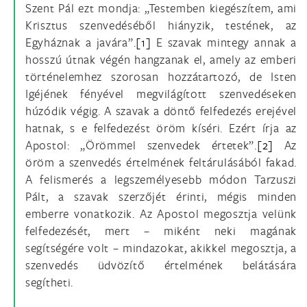
Szent Pál ezt mondja: „Testemben kiegészítem, ami
Krisztus szenvedéséből hiányzik, testének, az
Egyháznak
a javára”.
[1]
E szavak mintegy annak a
hosszú útnak végén hangzanak el, amely az emberi
történelemhez szorosan hozzátartozó, de Isten
Igéjének fényével megvilágított szenvedéseken
húzódik végig. A szavak a döntő felfedezés erejével
hatnak, s e felfedezést öröm kíséri. Ezért írja az
Apostol: „Örömmel szenvedek értetek”.
[2]
Az
öröm a szenvedés értelmének feltárulásából fakad.
A felismerés a legszemélyesebb módon Tarzuszi
Pált, a szavak szerzőjét érinti, mégis minden
emberre vonatkozik. Az Apostol megosztja velünk
felfedezését, mert – miként neki magának
segítségére volt – mindazokat, akikkel megosztja, a
szenvedés üdvözítő értelmének belátására
segítheti.