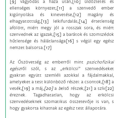
[9]
vágyódás a haza után,
[10]
üldöztetés és
ellenséges környezet,
[11]
a szenvedő ember
kigúnyolása és kinevetése,
[12]
magány és
elhagyatottság,
[13]
lelkifurdalás,
[14]
értetlenség
afölött, miért megy jól a rosszak sora, és miért
szenvednek az igazak,
[15]
a barátok és szomszédok
hűtlensége és hálátlansága
[16]
s végül egy egész
nemzet balsorsa.
[17]
Az Ószövetség az emberről mint
pszichofizikai
egész
ről szól, s az „erkölcsi” szenvedéseket
gyakran együtt szemléli azokkal a fájdalmakkal,
amelyeket a test különböző részei: a csontok,
[18]
a
vesék,
[19]
a máj
,
[20]
a
b
első részek,
[21]
a szív
[22]
éreznek. Tagadhatatlan, hogy az erkölcsi
szenvedéseknek szomatikus összetevője is van, s
hogy gyakorta kihatnak az egész test állapotára.