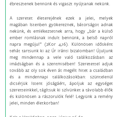
ébresztenek bennünk és vigaszt nyújtanak nekünk.
A szeretet életerejének ezek a jelei, melyek
magában Istenben gyökereznek, bátorságot adnak
nekünk, és emlékeztetnek arra, hogy „bár a külső
ember romlásnak indult bennünk, a belső napról
napra megújul” (2Kor 4,16). Különösen idősként
tehát tartsunk ki az Úr iránti bizalomban! Újuljunk
meg mindennap a vele való találkozásban: az
imádságban és a szentmisében! Szeretettel adjuk
tovább az oly sok éven át megélt hitet a családban
és a mindennapi találkozásokban: szüntelenül
dicsérjük Istent jóságáért, ápoljuk az egységet
szeretteinkkel, tágítsuk ki szívünket a távolabb élők
és különösen a rászorulók felé! Legyünk a remény
jelei, minden életkorban!