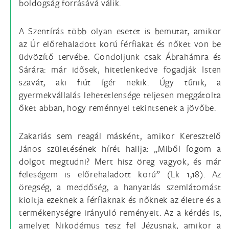
boldogság forrásává válik.
A Szentírás több olyan esetet is bemutat, amikor
az Úr előrehaladott korú férfiakat és nőket von be
üdvözítő tervébe. Gondoljunk csak Ábrahámra és
Sárára: már idősek, hitetlenkedve fogadják Isten
szavát, aki fiút ígér nekik. Úgy tűnik, a
gyermekvállalás lehetetlensége teljesen meggátolta
őket abban, hogy reménnyel tekintsenek a jövőbe.
Zakariás sem reagál másként, amikor Keresztelő
János születésének hírét hallja: „Miből fogom a
dolgot megtudni? Mert hisz öreg vagyok, és már
feleségem is előrehaladott korú” (Lk 1,18). Az
öregség, a meddőség, a hanyatlás szemlátomást
kioltja ezeknek a férfiaknak és nőknek az életre és a
termékenységre irányuló reményeit. Az a kérdés is,
amelyet Nikodémus tesz fel Jézusnak, amikor a