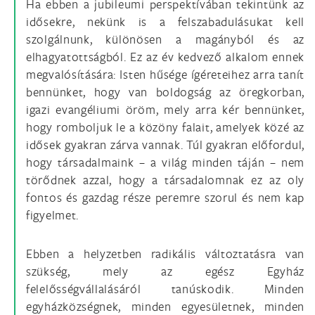
Ha ebben a jubileumi perspektívában tekintünk az
idősekre, nekünk is a felszabadulásukat kell
szolgálnunk, különösen a magányból és az
elhagyatottságból. Ez az év kedvező alkalom ennek
megvalósítására: Isten hűsége ígéreteihez arra tanít
bennünket, hogy van boldogság az öregkorban,
igazi evangéliumi öröm, mely arra kér bennünket,
hogy romboljuk le a közöny falait, amelyek közé az
idősek gyakran zárva vannak. Túl gyakran előfordul,
hogy társadalmaink – a világ minden táján – nem
törődnek azzal, hogy a társadalomnak ez az oly
fontos és gazdag része peremre szorul és nem kap
figyelmet.
Ebben a helyzetben radikális változtatásra van
szükség, mely az egész Egyház
felelősségvállalásáról tanúskodik. Minden
egyházközségnek, minden egyesületnek, minden