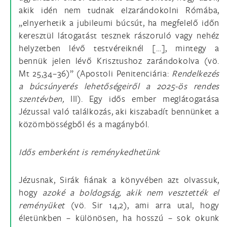
akik idén nem tudnak elzarándokolni Rómába,
„elnyerhetik a jubileumi búcsút, ha megfelelő időn
keresztül látogatást tesznek rászoruló vagy nehéz
helyzetben lévő testvéreiknél […], mintegy a
bennük jelen lévő Krisztushoz zarándokolva (vö.
Mt 25,34–36)” (Apostoli Penitenciária:
Rendelkezés
a búcsúnyerés lehetőségeiről a 2025-ös rendes
szentévben,
III). Egy idős ember meglátogatása
Jézussal való találkozás, aki kiszabadít bennünket a
közömbösségből és a magányból.
Idős emberként is reménykedhetünk
Jézusnak, Sirák fiának a könyvében azt olvassuk,
hogy
azoké a boldogság, akik nem vesztették el
reményüket
(vö. Sir 14,2), ami arra utal, hogy
életünkben – különösen, ha hosszú – sok okunk