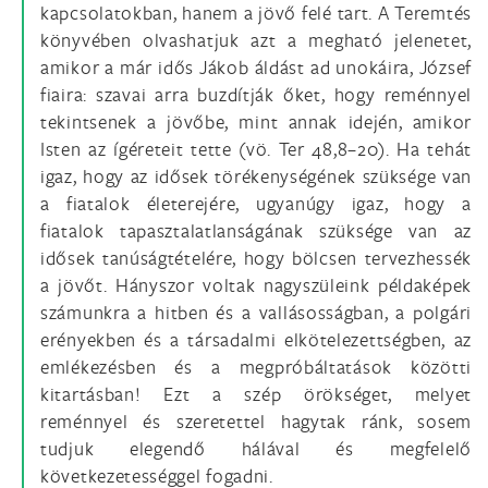
kapcsolatokban, hanem a jövő felé tart. A Teremtés
könyvében olvashatjuk azt a megható jelenetet,
amikor a már idős Jákob áldást ad unokáira, József
fiaira: szavai arra buzdítják őket, hogy reménnyel
tekintsenek a jövőbe, mint annak idején, amikor
Isten az ígéreteit tette (vö. Ter 48,8–20). Ha tehát
igaz, hogy az idősek törékenységének szüksége van
a fiatalok életerejére, ugyanúgy igaz, hogy a
fiatalok tapasztalatlanságának szüksége van az
idősek tanúságtételére, hogy bölcsen tervezhessék
a jövőt. Hányszor voltak nagyszüleink példaképek
számunkra a hitben és a vallásosságban, a polgári
erényekben és a társadalmi elkötelezettségben, az
emlékezésben és a megpróbáltatások közötti
kitartásban! Ezt a szép örökséget, melyet
reménnyel és szeretettel hagytak ránk, sosem
tudjuk elegendő hálával és megfelelő
következetességgel fogadni.