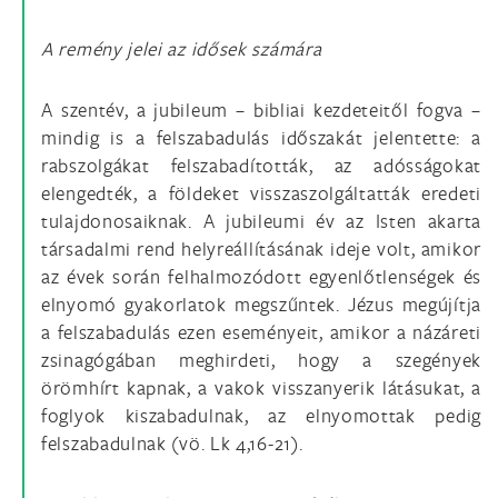
A remény jelei az idősek számára
A szentév, a jubileum – bibliai kezdeteitől fogva –
mindig is a felszabadulás időszakát jelentette: a
rabszolgákat felszabadították, az adósságokat
elengedték, a földeket visszaszolgáltatták eredeti
tulajdonosaiknak. A jubileumi év az Isten akarta
társadalmi rend helyreállításának ideje volt, amikor
az évek során felhalmozódott egyenlőtlenségek és
elnyomó gyakorlatok megszűntek. Jézus megújítja
a felszabadulás ezen eseményeit, amikor a názáreti
zsinagógában meghirdeti, hogy a szegények
örömhírt kapnak, a vakok visszanyerik látásukat, a
foglyok kiszabadulnak, az elnyomottak pedig
felszabadulnak (vö. Lk 4,16-21).