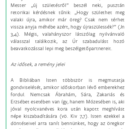
Mester „új születésről” beszél neki, pusztán
retorikai kérdésnek tűnik: „Hogy születhet meg
valaki újra, amikor már öreg? Csak nem térhet
vissza anyja méhébe azért, hogy újraszülessék?” (Jn
3,4). Mégis, valahányszor látszólag nyilvánvaló
válasszal találkozik, az Úr szabadulást hozó
beavatkozással lepi meg beszélgetőpartnereit.
Az idősek, a remény jelei
A Bibliában Isten többször is megmutatja
gondviselését, amikor időskorban lévő emberekhez
fordul. Nemcsak Ábrahám, Sára, Zakariás és
Erzsébet esetében van így, hanem Mózesében is, aki
jóval nyolcvanéves kora után kapott meghívást
népe kiszabadítására (vö. Kiv 7,7). Isten ezekkel a
döntéseivel arra tanít bennünket, hogy az öregkor