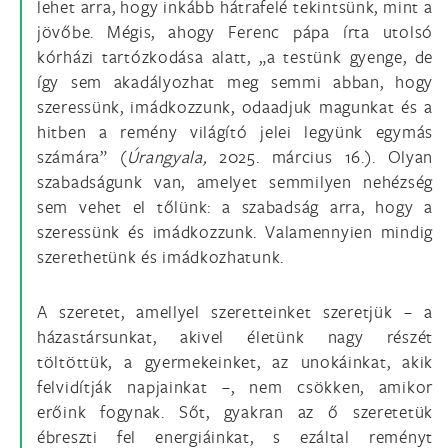
lehet arra, hogy inkább hátrafelé tekintsünk, mint a
jövőbe. Mégis, ahogy Ferenc pápa írta utolsó
kórházi tartózkodása alatt, „a testünk gyenge, de
így sem akadályozhat meg semmi abban, hogy
szeressünk, imádkozzunk, odaadjuk magunkat és a
hitben a remény világító jelei legyünk egymás
számára” (
Úrangyala,
2025. március 16.). Olyan
szabadságunk van, amelyet semmilyen nehézség
sem vehet el tőlünk: a szabadság arra, hogy a
szeressünk és imádkozzunk. Valamennyien mindig
szerethetünk és imádkozhatunk.
A szeretet, amellyel szeretteinket szeretjük – a
házastársunkat, akivel életünk nagy részét
töltöttük, a gyermekeinket, az unokáinkat, akik
felvidítják napjainkat –, nem csökken, amikor
erőink fogynak. Sőt, gyakran az ő szeretetük
ébreszti fel energiáinkat, s ezáltal reményt