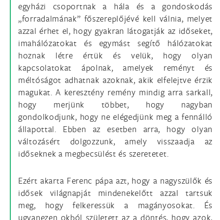
egyházi csoportnak a hála és a gondoskodás
„forradalmának” főszereplőjévé kell válnia, melyet
azzal érhet el, hogy gyakran látogatják az időseket,
imahálózatokat és egymást segítő hálózatokat
hoznak létre értük és velük, hogy olyan
kapcsolatokat ápolnak, amelyek reményt és
méltóságot adhatnak azoknak, akik elfelejtve érzik
magukat. A keresztény remény mindig arra sarkall,
hogy merjünk többet, hogy nagyban
gondolkodjunk, hogy ne elégedjünk meg a fennálló
állapottal. Ebben az esetben arra, hogy olyan
változásért dolgozzunk, amely visszaadja az
időseknek a megbecsülést és szeretetet.
Ezért akarta Ferenc pápa azt, hogy a nagyszülők és
idősek világnapját mindenekelőtt azzal tartsuk
meg, hogy felkeressük a magányosokat. És
ugyanezen okból született az a döntés, hogy azok,