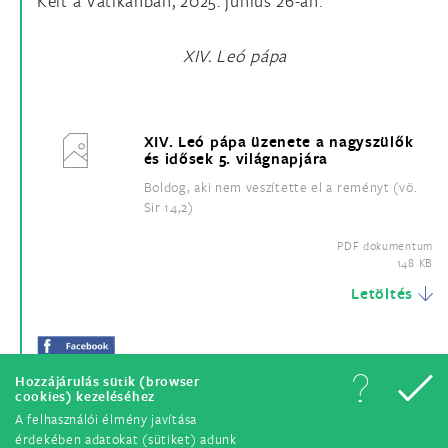
Kelt a Vatikánban, 2025. június 26-án.
XIV. Leó pápa
XIV. Leó pápa üzenete a nagyszülők
és idősek 5. világnapjára
Boldog, aki nem veszítette el a reményt (vö.
Sir 14,2)
PDF dokumentum
148 KB
Letöltés
Hozzájárulás sütik (browser
cookies) kezeléséhez
A felhasználói élmény javítása
érdekében adatokat (sütiket) adunk