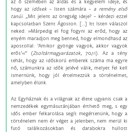
az ő szemében az áldás és a kegyelem ideje, és
hogy az
idősek
– Isten számára –
a remény első
tanúi
. „Mit jelent az öregség ideje? – kérdezi ezzel
kapcsolatban Szent Ágoston. […] Itt Isten válaszol
neked: »Márpedig el fog fogyni az erőd, hogy az
enyém maradjon meg benned, hogy elmondhasd az
apostollal: ’Amikor gyönge vagyok, akkor vagyok
erős’«” (
Zsoltármagyarázatok
, 70,11). Az a tény
tehát, hogy az időskorú emberek száma ma egyre
nő, számunkra az idők jelévé válik, melyet fel kell
ismernünk, hogy jól értelmezzük a történelmet,
amelyben élünk.
Az Egyháznak és a világnak az élete ugyanis csak a
nemzedékek egymásutánjában érthető meg, s egy
idős ember felkarolása segít megértenünk, hogy a
történelem nem ér véget a jelenben, nem merül ki
futó találkozásokban és darabokra hullott