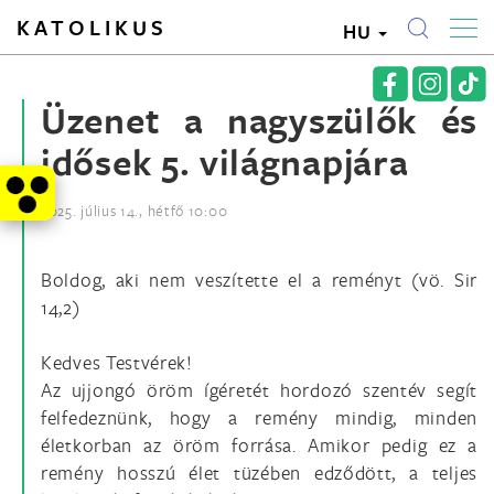
KATOLIKUS
HU
Üzenet a nagyszülők és
idősek 5. világnapjára
2025. július 14., hétfő 10:00
Boldog, aki nem veszítette el a reményt (vö. Sir
14,2)
Kedves Testvérek!
Az ujjongó öröm ígéretét hordozó szentév segít
felfedeznünk, hogy a remény mindig, minden
életkorban az öröm forrása. Amikor pedig ez a
remény hosszú élet tüzében edződött, a teljes