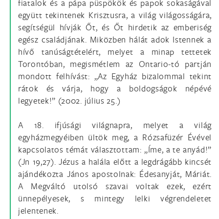
fiatalok és a pápa püspökök és papok sokaságával
együtt tekintenek Krisztusra, a világ világosságára,
segítségül hívják Őt, és Őt hirdetik az emberiség
egész családjának. Miközben hálát adok Istennek a
hívő tanúságtételért, melyet a minap tettetek
Torontóban, megismétlem az Ontario-tó partján
mondott felhívást: „Az Egyház bizalommal tekint
rátok és várja, hogy a boldogságok népévé
legyetek!” (2002. július 25.)
A 18. ifjúsági világnapra, melyet a világ
egyházmegyéiben ültök meg, a Rózsafüzér Évével
kapcsolatos témát választottam: „Íme, a te anyád!”
(Jn 19,27). Jézus a halála előtt a legdrágább kincsét
ajándékozta János apostolnak: Édesanyját, Máriát.
A Megváltó utolsó szavai voltak ezek, ezért
ünnepélyesek, s mintegy lelki végrendeletet
jelentenek.