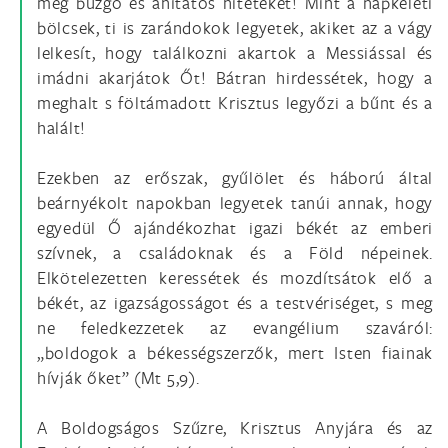
meg buzgó és áhítatos hiteteket! Mint a napkeleti
bölcsek, ti is zarándokok legyetek, akiket az a vágy
lelkesít, hogy találkozni akartok a Messiással és
imádni akarjátok Őt! Bátran hirdessétek, hogy a
meghalt s föltámadott Krisztus legyőzi a bűnt és a
halált!
Ezekben az erőszak, gyűlölet és háború által
beárnyékolt napokban legyetek tanúi annak, hogy
egyedül Ő ajándékozhat igazi békét az emberi
szívnek, a családoknak és a Föld népeinek.
Elkötelezetten keressétek és mozdítsátok elő a
békét, az igazságosságot és a testvériséget, s meg
ne feledkezzetek az evangélium szaváról:
„boldogok a békességszerzők, mert Isten fiainak
hívják őket” (Mt 5,9).
A Boldogságos Szűzre, Krisztus Anyjára és az