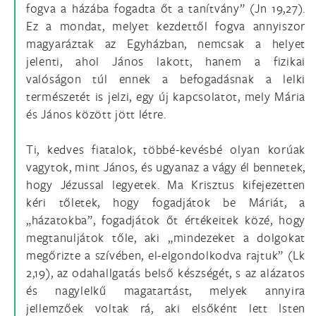
fogva a házába fogadta őt a tanítvány” (Jn 19,27).
Ez a mondat, melyet kezdettől fogva annyiszor
magyaráztak az Egyházban, nemcsak a helyet
jelenti, ahol János lakott, hanem a fizikai
valóságon túl ennek a befogadásnak a lelki
természetét is jelzi, egy új kapcsolatot, mely Mária
és János között jött létre.
Ti, kedves fiatalok, többé-kevésbé olyan korúak
vagytok, mint János, és ugyanaz a vágy él bennetek,
hogy Jézussal legyetek. Ma Krisztus kifejezetten
kéri tőletek, hogy fogadjátok be Máriát, a
„házatokba”, fogadjátok őt értékeitek közé, hogy
megtanuljátok tőle, aki „mindezeket a dolgokat
megőrizte a szívében, el-elgondolkodva rajtuk” (Lk
2,19), az odahallgatás belső készségét, s az alázatos
és nagylelkű magatartást, melyek annyira
jellemzőek voltak rá, aki elsőként lett Isten