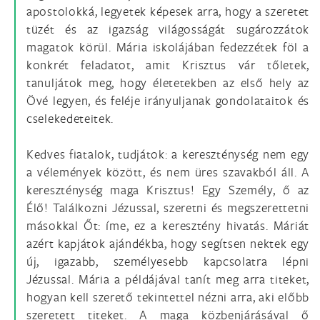
apostolokká, legyetek képesek arra, hogy a szeretet
tüzét és az igazság világosságát sugározzátok
magatok körül. Mária iskolájában fedezzétek föl a
konkrét feladatot, amit Krisztus vár tőletek,
tanuljátok meg, hogy életetekben az első hely az
Övé legyen, és feléje irányuljanak gondolataitok és
cselekedeteitek.
Kedves fiatalok, tudjátok: a kereszténység nem egy
a vélemények között, és nem üres szavakból áll. A
kereszténység maga Krisztus! Egy Személy, ő az
Élő! Találkozni Jézussal, szeretni és megszerettetni
másokkal Őt: íme, ez a keresztény hivatás. Máriát
azért kapjátok ajándékba, hogy segítsen nektek egy
új, igazabb, személyesebb kapcsolatra lépni
Jézussal. Mária a példájával tanít meg arra titeket,
hogyan kell szerető tekintettel nézni arra, aki előbb
szeretett titeket. A maga közbenjárásával ő