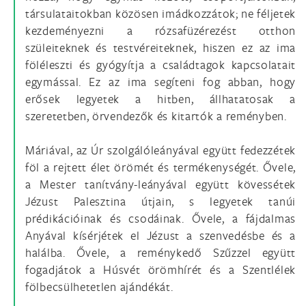
társulataitokban közösen imádkozzátok; ne féljetek
kezdeményezni a rózsafüzérezést otthon
szüleiteknek és testvéreiteknek, hiszen ez az ima
föléleszti és gyógyítja a családtagok kapcsolatait
egymással. Ez az ima segíteni fog abban, hogy
erősek legyetek a hitben, állhatatosak a
szeretetben, örvendezők és kitartók a reményben.
Máriával, az Úr szolgálóleányával együtt fedezzétek
föl a rejtett élet örömét és termékenységét. Ővele,
a Mester tanítvány-leányával együtt kövessétek
Jézust Palesztina útjain, s legyetek tanúi
prédikációinak és csodáinak. Ővele, a fájdalmas
Anyával kísérjétek el Jézust a szenvedésbe és a
halálba. Ővele, a reménykedő Szűzzel együtt
fogadjátok a Húsvét örömhírét és a Szentlélek
fölbecsülhetetlen ajándékát.