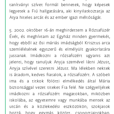
tanítványi szívet formál bennetek, hogy képesek
legyetek a Fiú hallgatására, aki kinyilatkoztatja az
Atya hiteles arcát és az ember igazi méltóságát.
5. 2002. október 16-án meghirdettem a Rózsafüzér
Évét, és meghívtam az Egyház minden gyermekét,
hogy ebből az ősi máriás imádságból Krisztus arca
szemlélésének egyszerű és elmélyült gyakorlatára
jussanak. Imádkozni a rózsafüzért ugyanis azt
jelenti, hogy tanuljuk Anyja szemével látni Jézust,
Anyja szívével szeretni Jézust. Ma lélekben nektek
is átadom, kedves fiatalok, a rózsafüzért. A szóbeli
ima és a titkok fölötti elmélkedés által Mária
biztonsággal vezet titeket Fia felé. Ne szégyelljétek
imádkozni a rózsafüzért magatokban, miközben
iskolába, az egyetemre vagy munkába mentek az
utcán és a közlekedési eszközökön; szokjatok
hozzá, hogy egymás között, csoportjaitokban,