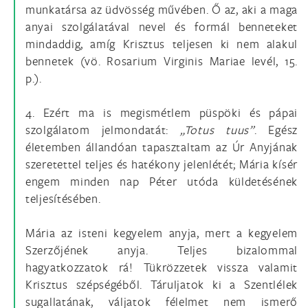
munkatársa az üdvösség művében. Ő az, aki a maga
anyai szolgálatával nevel és formál benneteket
mindaddig, amíg Krisztus teljesen ki nem alakul
bennetek (vö. Rosarium Virginis Mariae levél, 15.
p.).
4. Ezért ma is megismétlem püspöki és pápai
szolgálatom jelmondatát:
„Totus tuus”
. Egész
életemben állandóan tapasztaltam az Úr Anyjának
szeretettel teljes és hatékony jelenlétét; Mária kísér
engem minden nap Péter utóda küldetésének
teljesítésében.
Mária az isteni kegyelem anyja, mert a kegyelem
Szerzőjének anyja. Teljes bizalommal
hagyatkozzatok rá! Tükrözzetek vissza valamit
Krisztus szépségéből. Táruljatok ki a Szentlélek
sugallatának, váljatok félelmet nem ismerő