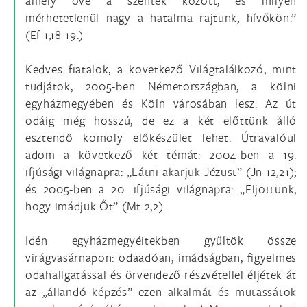
amely övé a szentek között, és milyen
mérhetetlenül nagy a hatalma rajtunk, hívőkön.”
(Ef 1,18-19.)
Kedves fiatalok, a következő Világtalálkozó, mint
tudjátok, 2005-ben Németországban, a kölni
egyházmegyében és Köln városában lesz. Az út
odáig még hosszú, de ez a két előttünk álló
esztendő komoly előkészület lehet. Útravalóul
adom a következő két témát: 2004-ben a 19.
ifjúsági világnapra: „Látni akarjuk Jézust” (Jn 12,21);
és 2005-ben a 20. ifjúsági világnapra: „Eljöttünk,
hogy imádjuk Őt” (Mt 2,2).
Idén egyházmegyéitekben gyűltök össze
virágvasárnapon: odaadóan, imádságban, figyelmes
odahallgatással és örvendező részvétellel éljétek át
az „állandó képzés” ezen alkalmát és mutassátok