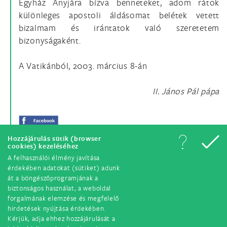
Egyház Anyjára bízva benneteket, adom rátok
különleges apostoli áldásomat belétek vetett
bizalmam és irántatok való szeretetem
bizonyságaként.
A Vatikánból, 2003. március 8-án
II. János Pál pápa
Hozzájárulás sütik (browser
cookies) kezeléséhez
A felhasználói élmény javítása
érdekében adatokat (sütiket) adunk
át a böngészőprogramjának a
biztonságos használat, a weboldal
forgalmának elemzése és megfelelő
hirdetések nyújtása érdekében.
© Minden jog fenntartva. 2018.
Kérjük, adja ehhez hozzájárulását a