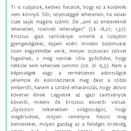
Ti is tudjátok, kedves fiatalok, hogy ez a küldetés
nem könnyű. Sőt, teljességgel lehetetlen, ha valaki
csak saját magára számít. De „ami az embereknél
lehetetlen, Istennél lehetséges” (Lk 18,27; 1,37).
Krisztus igazi tanítványai ismerik a tulajdon
gyengeségüket, éppen ezért minden bizalmukat
Isten kegyelmébe vetik, melyet osztatlan szívvel
fogadnak, s meg vannak róla győződve, hogy
nélküle nem tehetnek semmit (vö. Jn 15,5). Nem a
képességek vagy a természetes adottságok
jellemzik és különböztetik meg őket a többi
embertől, hanem a szilárd elhatározás, hogy Jézust
követve élnek. Legyetek az igazi tanítványok
követői, miként ők Krisztus követői voltak.
„Gyújtson lelketekben világosságot, hogy
megértsétek, milyen reményre hívott meg
benneteket, milyen gazdag az a felséges örökség,