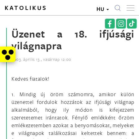
KATOLIKUS
HU
Üzenet a 18. ifjúsági
világnapra
2003. április 13., vasárnap 12:00
Kedves fiatalok!
1. Mindig új öröm számomra, amikor külön
üzenettel fordulok hozzátok az ifjúsági világnap
alkalmából, hogy ily módon is kifejezzem
szeretetemet irántatok. Fénylő emlékként őrzöm
emlékezetemben azokat a benyomásokat, melyeket
e világnapok találkozásai keltettek bennem: a