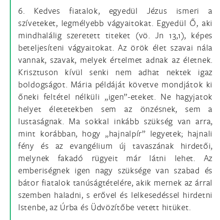
6. Kedves fiatalok, egyedül Jézus ismeri a
szíveteket, legmélyebb vágyaitokat. Egyedül Ő, aki
mindhalálig szeretett titeket (vö. Jn 13,1), képes
beteljesíteni vágyaitokat. Az örök élet szavai nála
vannak, szavak, melyek értelmet adnak az életnek.
Krisztuson kívül senki nem adhat nektek igaz
boldogságot. Mária példáját követve mondjátok ki
őneki feltétel nélküli „igen”-eteket. Ne hagyjatok
helyet életetekben sem az önzésnek, sem a
lustaságnak. Ma sokkal inkább szükség van arra,
mint korábban, hogy „hajnalpír” legyetek; hajnali
fény és az evangélium új tavaszának hirdetői,
melynek fakadó rügyeit már látni lehet. Az
emberiségnek igen nagy szüksége van szabad és
bátor fiatalok tanúságtételére, akik mernek az árral
szemben haladni, s erővel és lelkesedéssel hirdetni
Istenbe, az Úrba és Üdvözítőbe vetett hitüket.