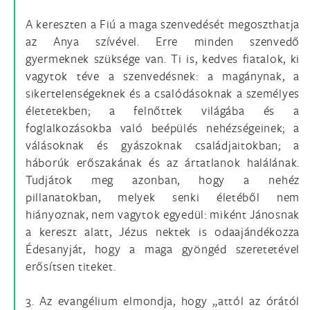
A kereszten a Fiú a maga szenvedését megoszthatja
az Anya szívével. Erre minden szenvedő
gyermeknek szüksége van. Ti is, kedves fiatalok, ki
vagytok téve a szenvedésnek: a magánynak, a
sikertelenségeknek és a csalódásoknak a személyes
életetekben; a felnőttek világába és a
foglalkozásokba való beépülés nehézségeinek; a
válásoknak és gyászoknak családjaitokban; a
háborúk erőszakának és az ártatlanok halálának.
Tudjátok meg azonban, hogy a nehéz
pillanatokban, melyek senki életéből nem
hiányoznak, nem vagytok egyedül: miként Jánosnak
a kereszt alatt, Jézus nektek is odaajándékozza
Édesanyját, hogy a maga gyöngéd szeretetével
erősítsen titeket.
3. Az evangélium elmondja, hogy „attól az órától