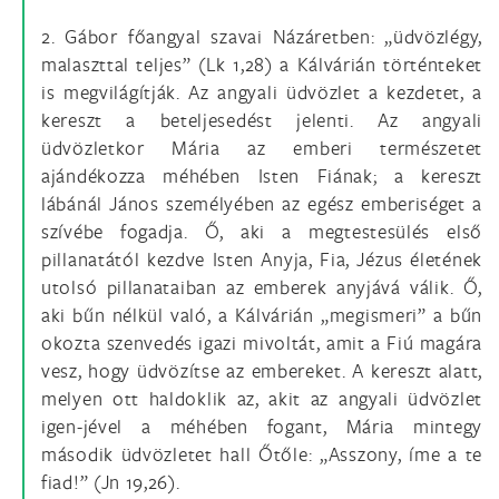
2. Gábor főangyal szavai Názáretben: „üdvözlégy,
malaszttal teljes” (Lk 1,28) a Kálvárián történteket
is megvilágítják. Az angyali üdvözlet a kezdetet, a
kereszt a beteljesedést jelenti. Az angyali
üdvözletkor Mária az emberi természetet
ajándékozza méhében Isten Fiának; a kereszt
lábánál János személyében az egész emberiséget a
szívébe fogadja. Ő, aki a megtestesülés első
pillanatától kezdve Isten Anyja, Fia, Jézus életének
utolsó pillanataiban az emberek anyjává válik. Ő,
aki bűn nélkül való, a Kálvárián „megismeri” a bűn
okozta szenvedés igazi mivoltát, amit a Fiú magára
vesz, hogy üdvözítse az embereket. A kereszt alatt,
melyen ott haldoklik az, akit az angyali üdvözlet
igen-jével a méhében fogant, Mária mintegy
második üdvözletet hall Őtőle: „Asszony, íme a te
fiad!” (Jn 19,26).