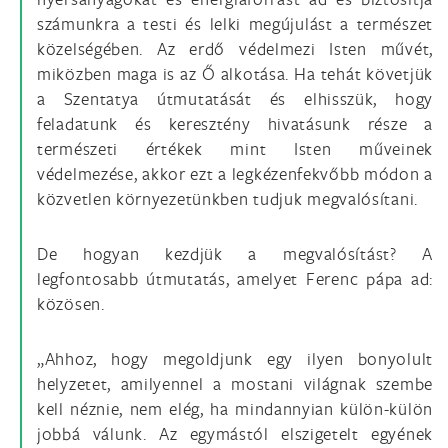
számunkra a testi és lelki megújulást a természet
közelségében. Az erdő védelmezi Isten művét,
miközben maga is az Ő alkotása. Ha tehát követjük
a Szentatya útmutatását és elhisszük, hogy
feladatunk és keresztény hivatásunk része a
természeti értékek mint Isten műveinek
védelmezése, akkor ezt a legkézenfekvőbb módon a
közvetlen környezetünkben tudjuk megvalósítani.
De hogyan kezdjük a megvalósítást? A
legfontosabb útmutatás, amelyet Ferenc pápa ad:
közösen.
„Ahhoz, hogy megoldjunk egy ilyen bonyolult
helyzetet, amilyennel a mostani világnak szembe
kell néznie, nem elég, ha mindannyian külön-külön
jobbá válunk. Az egymástól elszigetelt egyének