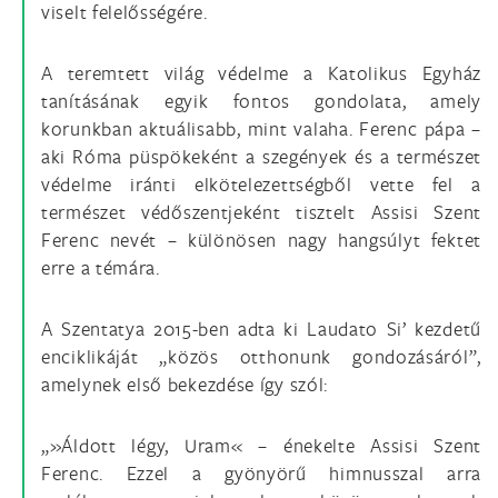
viselt felelősségére.
A teremtett világ védelme a Katolikus Egyház
tanításának egyik fontos gondolata, amely
korunkban aktuálisabb, mint valaha. Ferenc pápa –
aki Róma püspökeként a szegények és a természet
védelme iránti elkötelezettségből vette fel a
természet védőszentjeként tisztelt Assisi Szent
Ferenc nevét – különösen nagy hangsúlyt fektet
erre a témára.
A Szentatya 2015-ben adta ki Laudato Si’ kezdetű
enciklikáját „közös otthonunk gondozásáról”,
amelynek első bekezdése így szól:
„»Áldott légy, Uram« – énekelte Assisi Szent
Ferenc. Ezzel a gyönyörű himnusszal arra