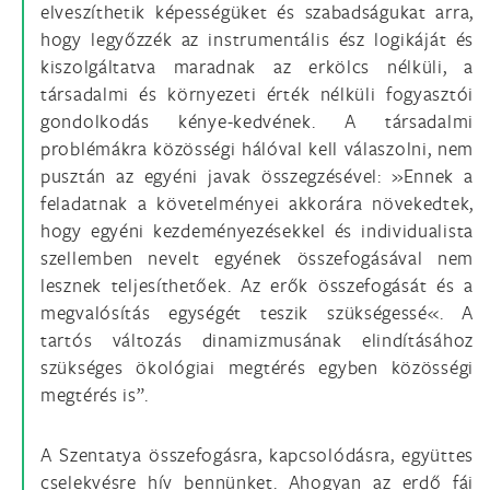
elveszíthetik képességüket és szabadságukat arra,
hogy legyőzzék az instrumentális ész logikáját és
kiszolgáltatva maradnak az erkölcs nélküli, a
társadalmi és környezeti érték nélküli fogyasztói
gondolkodás kénye-kedvének. A társadalmi
problémákra közösségi hálóval kell válaszolni, nem
pusztán az egyéni javak összegzésével: »Ennek a
feladatnak a követelményei akkorára növekedtek,
hogy egyéni kezdeményezésekkel és individualista
szellemben nevelt egyének összefogásával nem
lesznek teljesíthetőek. Az erők összefogását és a
megvalósítás egységét teszik szükségessé«. A
tartós változás dinamizmusának elindításához
szükséges ökológiai megtérés egyben közösségi
megtérés is”.
A Szentatya összefogásra, kapcsolódásra, együttes
cselekvésre hív bennünket. Ahogyan az erdő fái