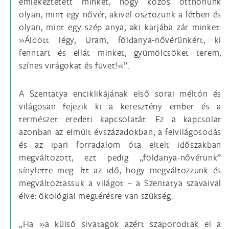
emlékeztetett minket, hogy közös otthonunk
olyan, mint egy nővér, akivel osztozunk a létben és
olyan, mint egy szép anya, aki karjába zár minket:
»Áldott légy, Uram, földanya-nővérünkért, ki
fenntart és ellát minket, gyümölcsöket terem,
színes virágokat és füvet!«”.
A Szentatya enciklikájának első sorai méltón és
világosan fejezik ki a keresztény ember és a
természet eredeti kapcsolatát. Ez a kapcsolat
azonban az elmúlt évszázadokban, a felvilágosodás
és az ipari forradalom óta eltelt időszakban
megváltozott, ezt pedig „földanya-nővérünk”
sínylette meg. Itt az idő, hogy megváltozzunk és
megváltoztassuk a világot – a Szentatya szavaival
élve: ökológiai megtérésre van szükség.
„Ha »a külső sivatagok azért szaporodtak el a