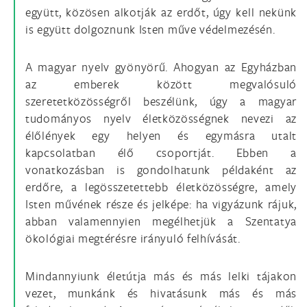
együtt, közösen alkotják az erdőt, úgy kell nekünk
is együtt dolgoznunk Isten műve védelmezésén.
A magyar nyelv gyönyörű. Ahogyan az Egyházban
az emberek között megvalósuló
szeretetközösségről beszélünk, úgy a magyar
tudományos nyelv életközösségnek nevezi az
élőlények egy helyen és egymásra utalt
kapcsolatban élő csoportját. Ebben a
vonatkozásban is gondolhatunk példaként az
erdőre, a legösszetettebb életközösségre, amely
Isten művének része és jelképe: ha vigyázunk rájuk,
abban valamennyien megélhetjük a Szentatya
ökológiai megtérésre irányuló felhívását.
Mindannyiunk életútja más és más lelki tájakon
vezet, munkánk és hivatásunk más és más