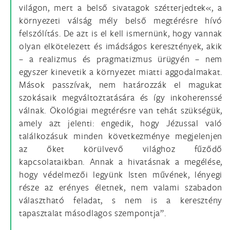
világon, mert a belső sivatagok szétterjedtek«, a
környezeti válság mély belső megtérésre hívó
felszólítás. De azt is el kell ismernünk, hogy vannak
olyan elkötelezett és imádságos keresztények, akik
– a realizmus és pragmatizmus ürügyén – nem
egyszer kinevetik a környezet miatti aggodalmakat.
Mások passzívak, nem határozzák el magukat
szokásaik megváltoztatására és így inkoherenssé
válnak. Ökológiai megtérésre van tehát szükségük,
amely azt jelenti: engedik, hogy Jézussal való
találkozásuk minden következménye megjelenjen
az őket körülvevő világhoz fűződő
kapcsolataikban. Annak a hivatásnak a megélése,
hogy védelmezői legyünk Isten művének, lényegi
része az erényes életnek, nem valami szabadon
választható feladat, s nem is a keresztény
tapasztalat másodlagos szempontja”.