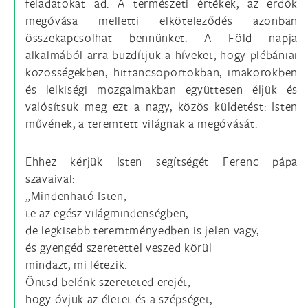
feladatokat ad. A természeti értékek, az erdők
megóvása melletti elköteleződés azonban
összekapcsolhat bennünket. A Föld napja
alkalmából arra buzdítjuk a híveket, hogy plébániai
közösségekben, hittancsoportokban, imakörökben
és lelkiségi mozgalmakban együttesen éljük és
valósítsuk meg ezt a nagy, közös küldetést: Isten
művének, a teremtett világnak a megóvását.
Ehhez kérjük Isten segítségét Ferenc pápa
szavaival:
„Mindenható Isten,
te az egész világmindenségben,
de legkisebb teremtményedben is jelen vagy,
és gyengéd szeretettel veszed körül
mindazt, mi létezik.
Öntsd belénk szereteted erejét,
hogy óvjuk az életet és a szépséget,