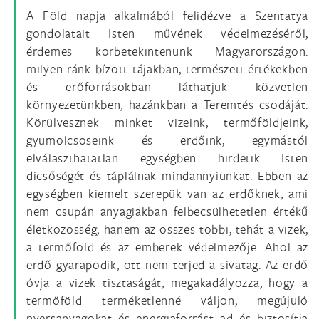
A Föld napja alkalmából felidézve a Szentatya
gondolatait Isten művének védelmezéséről,
érdemes körbetekintenünk Magyarországon:
milyen ránk bízott tájakban, természeti értékekben
és erőforrásokban láthatjuk közvetlen
környezetünkben, hazánkban a Teremtés csodáját.
Körülvesznek minket vizeink, termőföldjeink,
gyümölcsöseink és erdőink, egymástól
elválaszthatatlan egységben hirdetik Isten
dicsőségét és táplálnak mindannyiunkat. Ebben az
egységben kiemelt szerepük van az erdőknek, ami
nem csupán anyagiakban felbecsülhetetlen értékű
életközösség, hanem az összes többi, tehát a vizek,
a termőföld és az emberek védelmezője. Ahol az
erdő gyarapodik, ott nem terjed a sivatag. Az erdő
óvja a vizek tisztaságát, megakadályozza, hogy a
termőföld terméketlenné váljon, megújuló
nyersanyagokat és energiaforrást ad és biztosítja