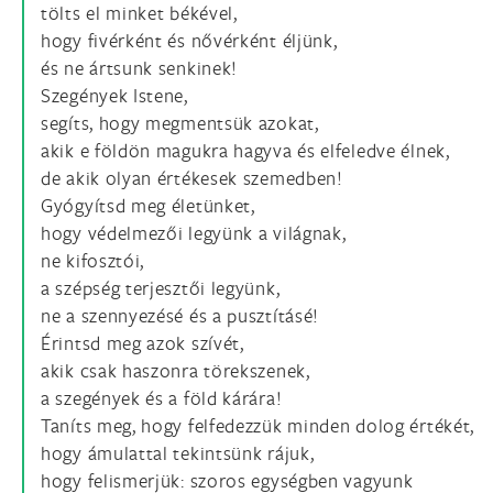
tölts el minket békével,
hogy fivérként és nővérként éljünk,
és ne ártsunk senkinek!
Szegények Istene,
segíts, hogy megmentsük azokat,
akik e földön magukra hagyva és elfeledve élnek,
de akik olyan értékesek szemedben!
Gyógyítsd meg életünket,
hogy védelmezői legyünk a világnak,
ne kifosztói,
a szépség terjesztői legyünk,
ne a szennyezésé és a pusztításé!
Érintsd meg azok szívét,
akik csak haszonra törekszenek,
a szegények és a föld kárára!
Taníts meg, hogy felfedezzük minden dolog értékét,
hogy ámulattal tekintsünk rájuk,
hogy felismerjük: szoros egységben vagyunk