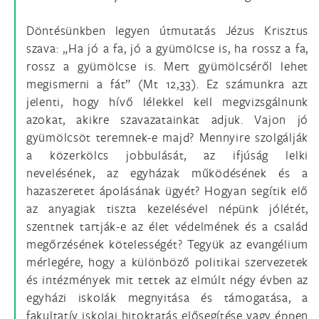
Döntésünkben legyen útmutatás Jézus Krisztus
szava: „Ha jó a fa, jó a gyümölcse is, ha rossz a fa,
rossz a gyümölcse is. Mert gyümölcséről lehet
megismerni a fát” (Mt 12,33). Ez számunkra azt
jelenti, hogy hívő lélekkel kell megvizsgálnunk
azokat, akikre szavazatainkat adjuk. Vajon jó
gyümölcsöt teremnek-e majd? Mennyire szolgálják
a közerkölcs jobbulását, az ifjúság lelki
nevelésének, az egyházak működésének és a
hazaszeretet ápolásának ügyét? Hogyan segítik elő
az anyagiak tiszta kezelésével népünk jólétét,
szentnek tartják-e az élet védelmének és a család
megőrzésének kötelességét? Tegyük az evangélium
mérlegére, hogy a különböző politikai szervezetek
és intézmények mit tettek az elmúlt négy évben az
egyházi iskolák megnyitása és támogatása, a
fakultatív iskolai hitoktatás elősegítése vagy éppen