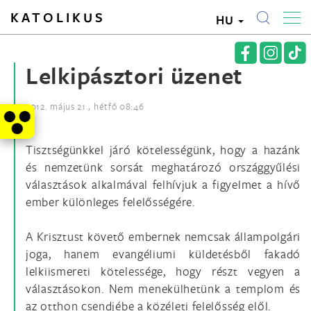
KATOLIKUS
HU
Lelkipásztori üzenet
2012. május 21., hétfő 08:46
Tisztségünkkel járó kötelességünk, hogy a hazánk
és nemzetünk sorsát meghatározó országgyűlési
választások alkalmával felhívjuk a figyelmet a hívő
ember különleges felelősségére.
A Krisztust követő embernek nemcsak állampolgári
joga, hanem evangéliumi küldetésből fakadó
lelkiismereti kötelessége, hogy részt vegyen a
választásokon. Nem menekülhetünk a templom és
az otthon csendjébe a közéleti felelősség elől.