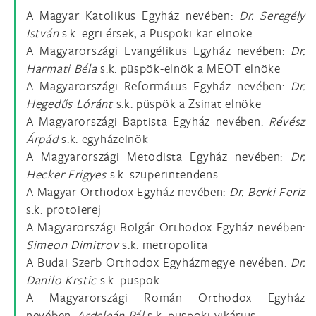
A Magyar Katolikus Egyház nevében:
Dr. Seregély
István
s.k. egri érsek, a Püspöki kar elnöke
A Magyarországi Evangélikus Egyház nevében:
Dr.
Harmati Béla
s.k. püspök-elnök a MEOT elnöke
A Magyarországi Református Egyház nevében:
Dr.
Hegedűs Lóránt
s.k. püspök a Zsinat elnöke
A Magyarországi Baptista Egyház nevében:
Révész
Árpád
s.k. egyházelnök
A Magyarországi Metodista Egyház nevében:
Dr.
Hecker Frigyes
s.k. szuperintendens
A Magyar Orthodox Egyház nevében:
Dr. Berki Feriz
s.k. protoierej
A Magyarországi Bolgár Orthodox Egyház nevében:
Simeon Dimitrov
s.k. metropolita
A Budai Szerb Orthodox Egyházmegye nevében:
Dr.
Danilo Krstic
s.k. püspök
A Magyarországi Román Orthodox Egyház
nevében:
Ardeleán Pál
s.k. püspöki vikárius