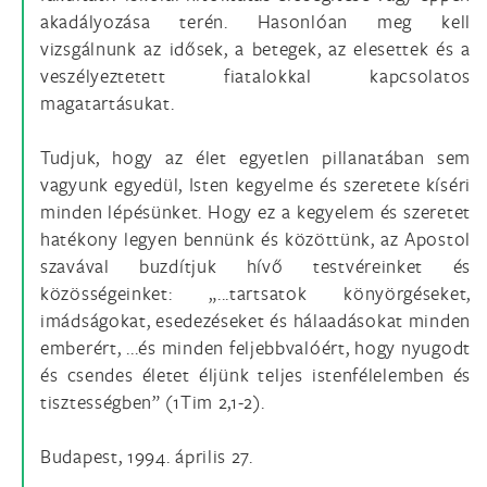
akadályozása terén. Hasonlóan meg kell
vizsgálnunk az idősek, a betegek, az elesettek és a
veszélyeztetett fiatalokkal kapcsolatos
magatartásukat.
Tudjuk, hogy az élet egyetlen pillanatában sem
vagyunk egyedül, Isten kegyelme és szeretete kíséri
minden lépésünket. Hogy ez a kegyelem és szeretet
hatékony legyen bennünk és közöttünk, az Apostol
szavával buzdítjuk hívő testvéreinket és
közösségeinket: „...tartsatok könyörgéseket,
imádságokat, esedezéseket és hálaadásokat minden
emberért, ...és minden feljebbvalóért, hogy nyugodt
és csendes életet éljünk teljes istenfélelemben és
tisztességben” (1Tim 2,1-2).
Budapest, 1994. április 27.