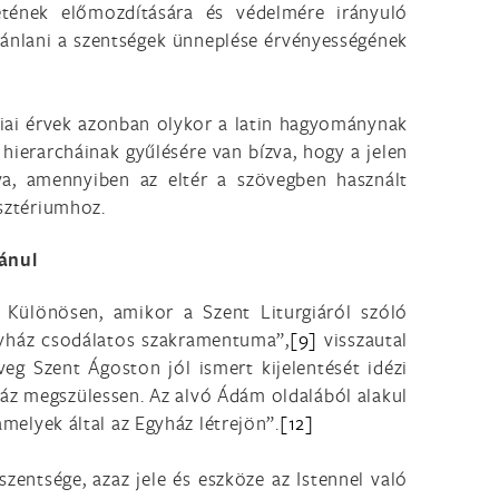
etének előmozdítására és védelmére irányuló
ajánlani a szentségek ünneplése érvényességének
ógiai érvek azonban olykor a latin hagyománynak
 hierarcháinak gyűlésére van bízva, hogy a jelen
lva, amennyiben az eltér a szövegben használt
asztériumhoz.
ánul
 Különösen, amikor a Szent Liturgiáról szóló
Egyház csodálatos szakramentuma”,
[9]
visszautal
veg Szent Ágoston jól ismert kijelentését idézi
yház megszülessen. Az alvó Ádám oldalából alakul
amelyek által az Egyház létrejön”.
[12]
zentsége, azaz jele és eszköze az Istennel való