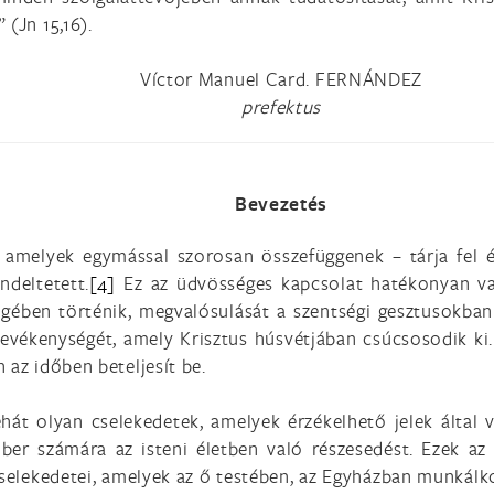
 (Jn 15,16).
Víctor Manuel Card. FERNÁNDEZ
prefektus
Bevezetés
 – amelyek egymással szorosan összefüggenek – tárja fel
ndeltetett.
[4]
Ez az üdvösséges kapcsolat hatékonyan val
Igében történik, megvalósulását a szentségi gesztusokban 
evékenységét, amely Krisztus húsvétjában csúcsosodik ki
 az időben beteljesít be.
tehát olyan cselekedetek, amelyek érzékelhető jelek álta
mber számára az isteni életben való részesedést. Ezek a
 cselekedetei, amelyek az ő testében, az Egyházban munkálk