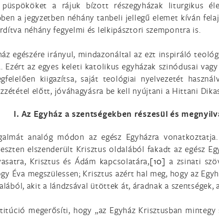
püspököket a rájuk bízott részegyházak liturgikus él
bben a jegyzetben néhány tanbeli jellegű elemet kíván fel
dítva néhány fegyelmi és lelkipásztori szempontra is.
áz egészére irányul, mindazonáltal az ezt inspiráló teol
 Ezért az egyes keleti katolikus egyházak szinódusai vagy
felelően kiigazítsa, saját teológiai nyelvezetét haszná
zzététel előtt, jóváhagyásra be kell nyújtani a Hittani Dik
I. Az Egyház a szentségekben részesül és megnyilv
fogalmát analóg módon az egész Egyházra vonatkoztatja.
reszten elszenderült Krisztus oldalából fakadt az egész 
vasatra, Krisztus és Ádám kapcsolatára,
[10]
a zsinati szö
, hogy Éva megszülessen; Krisztus azért hal meg, hogy az Eg
alából, akit a lándzsával ütöttek át, áradnak a szentségek, 
itúció megerősíti, hogy „az Egyház Krisztusban mintegy s