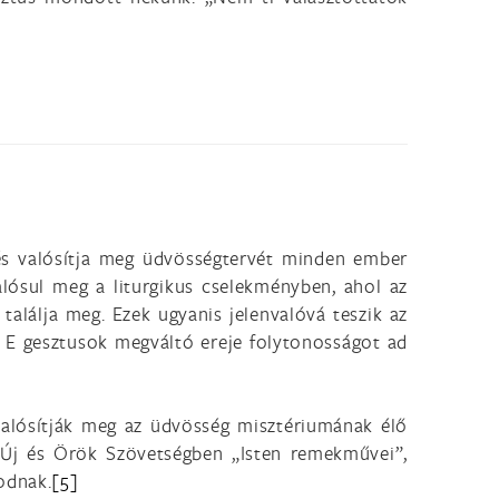
 és valósítja meg üdvösségtervét minden ember
ósul meg a liturgikus cselekményben, ahol az
találja meg. Ezek ugyanis jelenvalóvá teszik az
. E gesztusok megváltó ereje folytonosságot ad
l valósítják meg az üdvösség misztériumának élő
z Új és Örök Szövetségben „Isten remekművei”,
odnak.
[5]