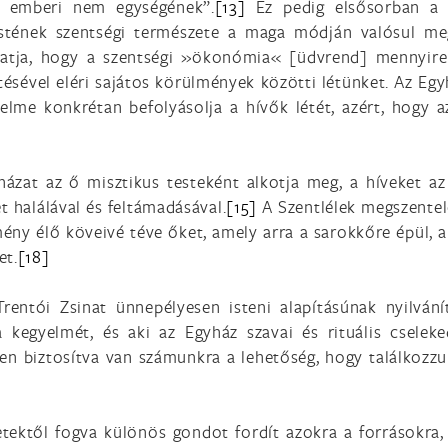
z emberi nem egységének”.
[13]
Ez pedig elsősorban a s
estének szentségi természete a maga módján valósul m
atja, hogy a szentségi »ökonómia« [üdvrend] mennyire
tésével eléri sajátos körülmények közötti létünket. Az Eg
lme konkrétan befolyásolja a hívők létét, azért, hogy az
házat az ő misztikus testeként alkotja meg, a híveket az 
t halálával és feltámadásával.
[15]
A Szentlélek megszentelő
mény élő köveivé téve őket, amely arra a sarokkőre épül, a
et.
[18]
rentói Zsinat ünnepélyesen isteni alapításúnak nyilvánít
 kegyelmét, és aki az Egyház szavai és rituális cselekede
en biztosítva van számunkra a lehetőség, hogy találkozzu
tektől fogva különös gondot fordít azokra a forrásokra,