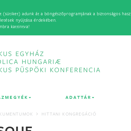
t (sütiket) adunk át a böngészőprogramjának a biztonságos haszn
detések nyújtása érdekében.
mbra kattintva!
ÁZMEGYÉK
ADATTÁR
OKUMENTUMOK
HITTANI KONGREGÁCIÓ
ISQUE