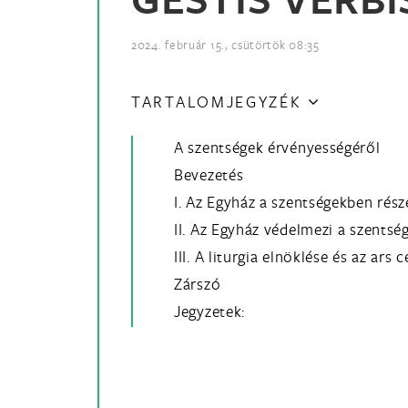
2024. február 15., csütörtök 08:35
TARTALOMJEGYZÉK
A szentségek érvényességéről
Bevezetés
I. Az Egyház a szentségekben rész
II. Az Egyház védelmezi a szentsé
III. A liturgia elnöklése és az ars 
Zárszó
Jegyzetek: