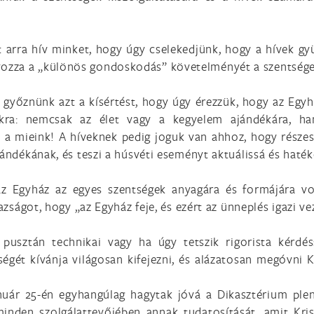
zt arra hív minket, hogy úgy cselekedjünk, hogy a hívek 
ozza a „különös gondoskodás” követelményét a szentségek
l győznünk azt a kísértést, hogy úgy érezzük, hogy az Egy
ékra: nemcsak az élet vagy a kegyelem ajándékára, ha
 a mieink! A híveknek pedig joguk van ahhoz, hogy részes
zándékának, és teszi a húsvéti eseményt aktuálissá és haté
t az Egyház az egyes szentségek anyagára és formájára v
gazságot, hogy „az Egyház feje, és ezért az ünneplés igazi ve
pusztán technikai vagy ha úgy tetszik rigorista kérdéss
égét kívánja világosan kifejezni, és alázatosan megóvni 
ár 25-én egyhangúlag hagytak jóvá a Dikasztérium plená
inden szolgálattevőjében annak tudatosítását, amit Kri