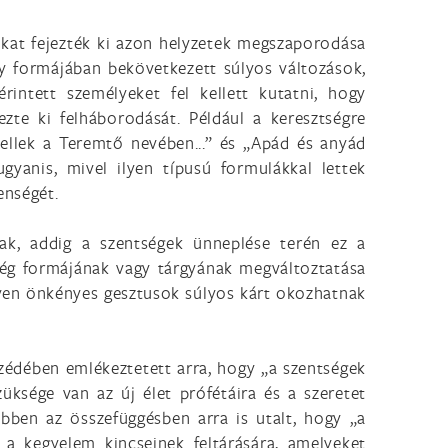
kat fejezték ki azon helyzetek megszaporodása
y formájában bekövetkezett súlyos változások,
intett személyeket fel kellett kutatni, hogy
ezte ki felháborodását. Például a keresztségre
ellek a Teremtő nevében...” és „Apád és anyád
gyanis, mivel ilyen típusú formulákkal lettek
enségét.
nak, addig a szentségek ünneplése terén ez a
ég formájának vagy tárgyának megváltoztatása
ilyen önkényes gesztusok súlyos kárt okozhatnak
szédében emlékeztetett arra, hogy „a szentségek
üksége van az új élet prófétáira és a szeretet
Ebben az összefüggésben arra is utalt, hogy „a
 a kegyelem kincseinek feltárására, amelyeket