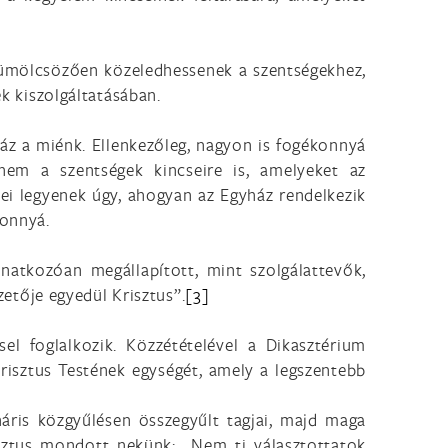
gyümölcsözően közeledhessenek a szentségekhez,
 kiszolgáltatásában.
ház a miénk. Ellenkezőleg, nagyon is fogékonnyá
nem a szentségek kincseire is, amelyeket az
ei legyenek úgy, ahogyan az Egyház rendelkezik
konnyá.
onatkozóan megállapított, mint szolgálattevők,
zetője egyedül Krisztus”.
[3]
el foglalkozik. Közzétételével a Dikasztérium
Krisztus Testének egységét, amely a legszentebb
ris közgyűlésen összegyűlt tagjai, majd maga
sztus mondott nekünk: „Nem ti választottatok