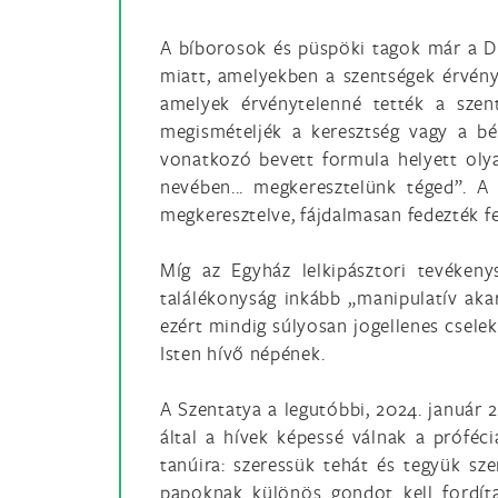
A bíborosok és püspöki tagok már a Di
miatt, amelyekben a szentségek érvény
amelyek érvénytelenné tették a szent
megismételjék a keresztség vagy a bér
vonatkozó bevett formula helyett oly
nevében... megkeresztelünk téged”. A
megkeresztelve, fájdalmasan fedezték fe
Míg az Egyház lelkipásztori tevéken
találékonyság inkább „manipulatív akar
ezért mindig súlyosan jogellenes csele
Isten hívő népének.
A Szentatya a legutóbbi, 2024. január 
által a hívek képessé válnak a próféc
tanúira: szeressük tehát és tegyük sz
papoknak különös gondot kell fordíta