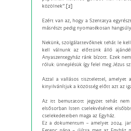
közölnek”.
[2]
Ezért van az, hogy a Szentatya egyrés
másrészt pedig nyomatékosan hangsúly
Nekünk, szolgálattevőknek tehát le kel
kell válnunk az előttünk álló ajánd
Anyaszentegyház ránk bízott. Ezek nem
róluk: ünneplésük így felel meg Jézus s
Azzal a vallásos tisztelettel, amelye
kinyilvánítjuk a közösség előtt azt az i
Az itt bemutatott jegyzet tehát nem 
elsősorban Isten cselekvésének elsőbbs
cselekedeteiben maga az Egyház.
Ez a dokumentum – amelyet 2024. janu
Ferenc pápa – újítsa meg az Egyház m