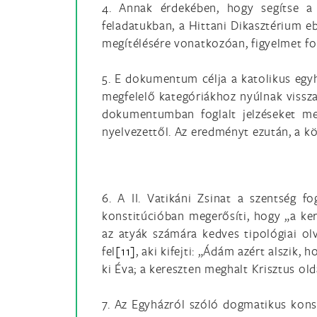
4. Annak érdekében, hogy segítse a 
feladatukban, a Hittani Dikasztérium e
megítélésére vonatkozóan, figyelmet for
5. E dokumentum célja a katolikus egyh
megfelelő kategóriákhoz nyúlnak vissza.
dokumentumban foglalt jelzéseket meg
nyelvezettől. Az eredményt ezután, a kö
6. A II. Vatikáni Zsinat a szentség 
konstitúcióban megerősíti, hogy „a ke
az atyák számára kedves tipológiai ol
fel
[11]
, aki kifejti: „Ádám azért alszik
ki Éva; a kereszten meghalt Krisztus old
7. Az Egyházról szóló dogmatikus konst