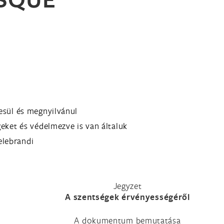
esül és megnyilvánul
geket és védelmezve is van általuk
celebrandi
Jegyzet
A szentségek érvényességéről
A dokumentum bemutatása