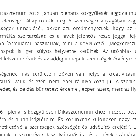
kasztérium 2022. januári plenáris közgyűlésén aggodalmu
telenségét állapították meg. A szentségek anyagában vag
ségek ünneplését, akkor azt eredményezték, hogy az ér
málás szertartását, és a hívek jelentős része joggal fej
an formulákat használtak, mint a következő: „Megkereszt
 papok is igen súlyos helyzetbe kerültek. Az utóbbiak u
l felszentelésük és az addig ünnepelt szentségek érvénytel
ységének más területein bőven van helye a kreativitás
attá” válik, és ezért nem lehet rá hivatkozni.
[1]
A szents
kedet, és példás büntetést érdemel, éppen azért, mert az 
26-i plenáris közgyűlésen Dikasztériumunkhoz intézett be
iára és a tanúságtételre. És korunknak különösen nagy sz
erethetővé a szentségek szépségét és üdvözítő erejét!”. 
niuk a szentségek kiszolgáltatására és a hívek számára