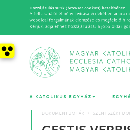
Hozzájárulás sütik (browser cookies) kezeléséhez
A felhasználói élmény javítása érdekében adatoka
weboldal forgalmának elemzése és megfelelő hir
Kérjük, adja ehhez hozzájárulását a jobb oldali go
A KATOLIKUS EGYHÁZ
EGYH
DOKUMENTUMTÁR
SZENTSZÉKI D
GESTIS VERB