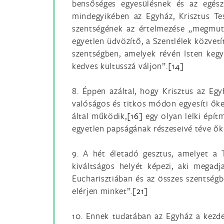
bensőséges egyesülésnek és az egés
mindegyikében az Egyház, Krisztus T
szentségének az értelmezése „megmut
egyetlen üdvözítő, a Szentlélek közvetí
szentségben, amelyek révén Isten kegye
kedves kultusszá váljon”.
[14]
8. Éppen azáltal, hogy Krisztus az Egy
valóságos és titkos módon egyesíti őke
által működik,
[16]
egy olyan lelki épít
egyetlen papságának részeseivé téve ők
9. A hét életadó gesztus, amelyet a T
kiváltságos helyét képezi, aki megadja
Eucharisztiában és az összes szentségb
elérjen minket”.
[21]
10. Ennek tudatában az Egyház a kezde