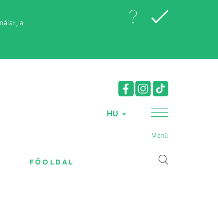
álat, a
HU
Menü
FŐOLDAL