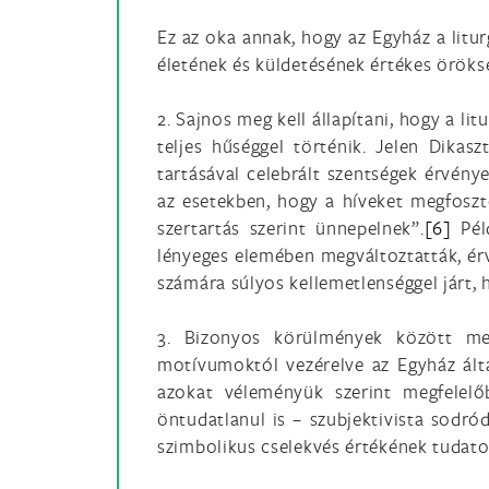
Ez az oka annak, hogy az Egyház a litur
életének és küldetésének értékes öröks
2. Sajnos meg kell állapítani, hogy a l
teljes hűséggel történik. Jelen Dika
tartásával celebrált szentségek érvény
az esetekben, hogy a híveket megfoszto
szertartás szerint ünnepelnek”.
[6]
Péld
lényeges elemében megváltoztatták, érvé
számára súlyos kellemetlenséggel járt,
3. Bizonyos körülmények között meg 
motívumoktól vezérelve az Egyház álta
azokat véleményük szerint megfelelő
öntudatlanul is – szubjektivista sodró
szimbolikus cselekvés értékének tudato