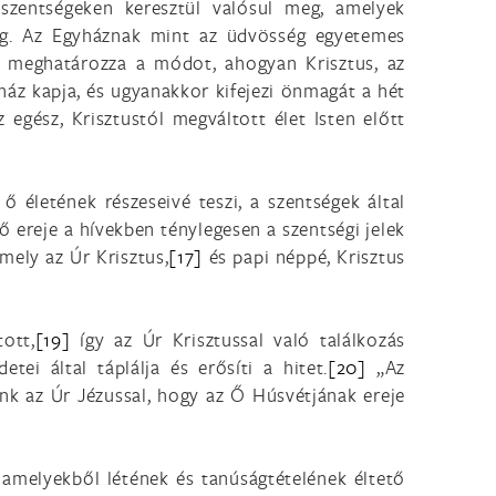
zentségeken keresztül valósul meg, amelyek
eg. Az Egyháznak mint az üdvösség egyetemes
 meghatározza a módot, ahogyan Krisztus, az
yház kapja, és ugyanakkor kifejezi önmagát a hét
 egész, Krisztustól megváltott élet Isten előtt
ő életének részeseivé teszi, a szentségek által
 ereje a hívekben ténylegesen a szentségi jelek
mely az Úr Krisztus,
[17]
és papi néppé, Krisztus
ott,
[19]
így az Úr Krisztussal való találkozás
tei által táplálja és erősíti a hitet.
[20]
„Az
nk az Úr Jézussal, hogy az Ő Húsvétjának ereje
 amelyekből létének és tanúságtételének éltető