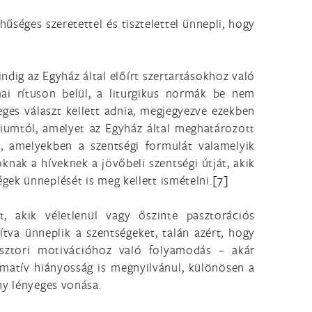
űséges szeretettel és tisztelettel ünnepli, hogy
ndig az Egyház által előírt szertartásokhoz való
mai rítuson belül, a liturgikus normák be nem
ges választ kellett adnia, megjegyezve ezekben
riumtól, amelyet az Egyház által meghatározott
, amelyekben a szentségi formulát valamelyik
knak a híveknek a jövőbeli szentségi útját, akik
ek ünneplését is meg kellett ismételni.
[7]
, akik véletlenül vagy őszinte pasztorációs
tva ünneplik a szentségeket, talán azért, hogy
ásztori motivációhoz való folyamodás – akár
matív hiányosság is megnyilvánul, különösen a
ny lényeges vonása.