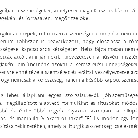
giában a szentségeket, amelyeket maga Krisztus bízott rá, h
égeként és forrásaként megőrizze őket.
iturgikus ünnepek, különösen a szentségek ünneplése nem mi
sztérium többször is beavatkozott, hogy eloszlassa a ró
ességével kapcsolatos kétségeket. Néha fájdalmasan nemle
tták attól, ami jár nekik, „nevezetesen a húsvéti miszté
aként említhetnénk azokat a keresztelési ünnepségeket
nytelenné téve a szentséget és ezáltal veszélyeztetve azo
 hogy nemcsak a keresztség, hanem a később kapott szentség
lehet állapítani egyes szolgálattevők jóhiszeműségét
l megállapított alapvető formulákat és rítusokat módosí
bbé és érthetőbbé tegyék. Gyakran azonban „a lelkip
dást és manipulatív akaratot takar”.
[8]
Ily módon egy for
sítása tekintetében, amely a liturgikus-szentségi cselekmé