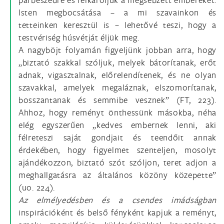
Isten megbocsátása – a mi szavainkon és
tetteinken keresztül is – lehetővé teszi, hogy a
testvériség húsvétját éljük meg.
A nagyböjt folyamán figyeljünk jobban arra, hogy
„biztató szakkal szóljuk, melyek bátorítanak, erőt
adnak, vigasztalnak, előrelendítenek, és ne olyan
szavakkal, amelyek megaláznak, elszomorítanak,
bosszantanak és semmibe vesznek” (FT, 223).
Ahhoz, hogy reményt önthessünk másokba, néha
elég egyszerűen „kedves embernek lenni, aki
félreteszi saját gondjait és teendőit annak
érdekében, hogy figyelmet szenteljen, mosolyt
ajándékozzon, biztató szót szóljon, teret adjon a
meghallgatásra az általános közöny közepette”
(uo. 224).
Az elmélyedésben és a csendes imádságban
inspirációként és belső fényként kapjuk a reményt,