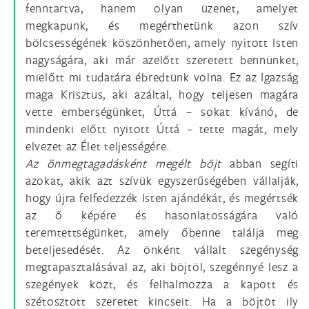
fenntartva, hanem olyan üzenet, amelyet
megkapunk, és megérthetünk azon szív
bölcsességének köszönhetően, amely nyitott Isten
nagyságára, aki már azelőtt szeretett bennünket,
mielőtt mi tudatára ébredtünk volna. Ez az Igazság
maga Krisztus, aki azáltal, hogy teljesen magára
vette emberségünket, Úttá – sokat kívánó, de
mindenki előtt nyitott Úttá – tette magát, mely
elvezet az Élet teljességére.
Az önmegtagadásként megélt böjt
abban segíti
azokat, akik azt szívük egyszerűségében vállalják,
hogy újra felfedezzék Isten ajándékát, és megértsék
az ő képére és hasonlatosságára való
teremtettségünket, amely őbenne találja meg
beteljesedését. Az önként vállalt szegénység
megtapasztalásával az, aki böjtöl, szegénnyé lesz a
szegények közt, és felhalmozza a kapott és
szétosztott szeretet kincseit. Ha a böjtöt ily