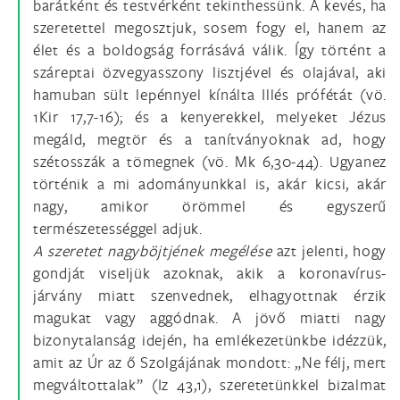
barátként és testvérként tekinthessünk. A kevés, ha
szeretettel megosztjuk, sosem fogy el, hanem az
élet és a boldogság forrásává válik. Így történt a
száreptai özvegyasszony lisztjével és olajával, aki
hamuban sült lepénnyel kínálta Illés prófétát (vö.
1Kir 17,7-16); és a kenyerekkel, melyeket Jézus
megáld, megtör és a tanítványoknak ad, hogy
szétosszák a tömegnek (vö. Mk 6,30-44). Ugyanez
történik a mi adományunkkal is, akár kicsi, akár
nagy, amikor örömmel és egyszerű
természetességgel adjuk.
A szeretet nagyböjtjének megélése
azt jelenti, hogy
gondját viseljük azoknak, akik a koronavírus-
járvány miatt szenvednek, elhagyottnak érzik
magukat vagy aggódnak. A jövő miatti nagy
bizonytalanság idején, ha emlékezetünkbe idézzük,
amit az Úr az ő Szolgájának mondott: „Ne félj, mert
megváltottalak” (Iz 43,1), szeretetünkkel bizalmat