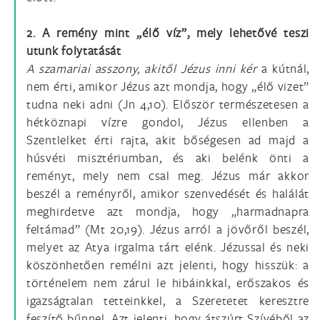
2. A remény mint „élő víz”, mely lehetővé teszi
utunk folytatását
A szamariai asszony, akitől Jézus inni kér
a kútnál,
nem érti, amikor Jézus azt mondja, hogy „élő vizet”
tudna neki adni (Jn 4,10). Először természetesen a
hétköznapi vízre gondol, Jézus ellenben a
Szentlelket érti rajta, akit bőségesen ad majd a
húsvéti misztériumban, és aki belénk önti a
reményt, mely nem csal meg. Jézus már akkor
beszél a reményről, amikor szenvedését és halálát
meghirdetve azt mondja, hogy „harmadnapra
feltámad” (Mt 20,19). Jézus arról a jövőről beszél,
melyet az Atya irgalma tárt elénk. Jézussal és neki
köszönhetően remélni azt jelenti, hogy hisszük: a
történelem nem zárul le hibáinkkal, erőszakos és
igazságtalan tetteinkkel, a Szeretetet keresztre
feszítő bűnnel. Azt jelenti, hogy átszúrt Szívéből az