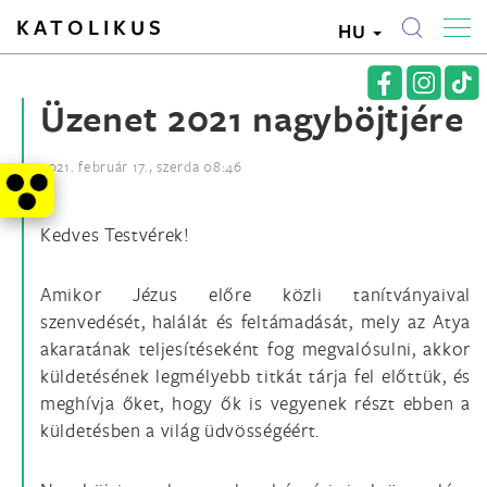
KATOLIKUS
HU
Üzenet 2021 nagyböjtjére
2021. február 17., szerda 08:46
Kedves Testvérek!
Amikor Jézus előre közli tanítványaival
szenvedését, halálát és feltámadását, mely az Atya
akaratának teljesítéseként fog megvalósulni, akkor
küldetésének legmélyebb titkát tárja fel előttük, és
meghívja őket, hogy ők is vegyenek részt ebben a
küldetésben a világ üdvösségéért.