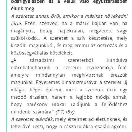
odafigyelésben és a velük való együttérzésben
élünk meg.
A szeretet annak örül, amikor a másikat növekedni
látja.
Ezért szenved, ha a másik bajban van: ha
magányos, beteg, hajléktalan, megvetett vagy
szűkölködő… A szeretet a szív késztetése, mely
kiszólít magunkból, és megteremti az osztozás és a
közösségvállalás kötelékeit.
„A társadalmi szeretetből kiindulva
előrehaladhatunk a szeretet civilizációja felé,
amelyre mindannyian meghívottnak érezzük
magunkat. Egyetemes dinamizmusával a szeretet új
világot képes építeni, mert a szeretet nem egy
meddő érzelem, hanem a legjobb módja annak,
hogy hatékony utakat találjunk a fejlődéshez
mindenki számára”
(FT, 183).
A szeretet ajándék,
mely értelmet ad életünknek, és
lehetővé teszi, hogy a rászorulókra családtagként,