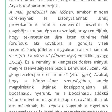
Atya bocsánatát merítjük.
A mai, gondokkal teli időben,
amikor minden
törékenynek és bizonytalannak tűnik,
provokációnak tűnhet reményről beszélni. A
nagyböjt azonban épp arra szolgál, hogy reméljünk,
hogy tekintetünket újra Isten türelme felé
fordítsuk, aki továbbra is gondját viseli
teremtésének, jóllehet mi gyakran rosszul bántunk
vele (vö.
Laudato si’ [Áldott légy]
enciklika, 32-33;
43-44). Ez a remény a kiengesztelődésre irányul,
melyre szenvedélyesen buzdít bennünket Szent Pál:
„Engesztelődjetek ki Istennel” (2Kor 5,20). Azáltal,
hogy a bűnbocsánat szentségében, amely
megtérésünk útjának középpontjában áll,
bocsánatot nyerünk, mi is bocsánatot adókká
válunk: mivel mi magunk is kaptuk, továbbadhatjuk
azt másoknak, ha képesek vagyunk a figyelmes
párbeszédre és felkaroljuk a megsebzett embereket.