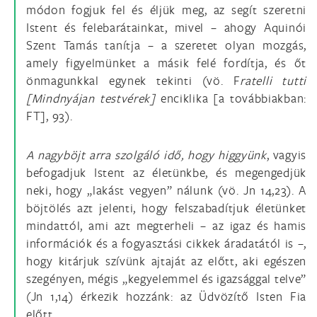
módon fogjuk fel és éljük meg, az segít szeretni
Istent és felebarátainkat, mivel – ahogy Aquinói
Szent Tamás tanítja – a szeretet olyan mozgás,
amely figyelmünket a másik felé fordítja, és őt
önmagunkkal egynek tekinti (vö. F
ratelli tutti
[Mindnyájan testvérek]
enciklika [a továbbiakban:
FT], 93).
A nagyböjt arra szolgáló idő, hogy higgyünk
, vagyis
befogadjuk Istent az életünkbe, és megengedjük
neki, hogy „lakást vegyen” nálunk (vö. Jn 14,23). A
böjtölés azt jelenti, hogy felszabadítjuk életünket
mindattól, ami azt megterheli – az igaz és hamis
információk és a fogyasztási cikkek áradatától is –,
hogy kitárjuk szívünk ajtaját az előtt, aki egészen
szegényen, mégis „kegyelemmel és igazsággal telve”
(Jn 1,14) érkezik hozzánk: az Üdvözítő Isten Fia
előtt.