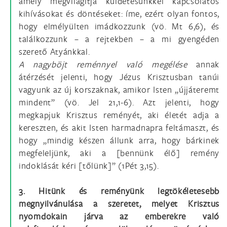
amely megvilágítja küldetésünkkel kapcsolatos
kihívásokat és döntéseket: íme, ezért olyan fontos,
hogy elmélyülten imádkozzunk (vö. Mt 6,6), és
találkozzunk – a rejtekben – a mi gyengéden
szerető Atyánkkal.
A nagyböjt reménnyel való megélése
annak
átérzését jelenti, hogy Jézus Krisztusban tanúi
vagyunk az új korszaknak, amikor Isten „újjáteremt
mindent” (vö. Jel 21,1-6). Azt jelenti, hogy
megkapjuk Krisztus reményét, aki életét adja a
kereszten, és akit Isten harmadnapra feltámaszt, és
hogy „mindig készen állunk arra, hogy bárkinek
megfeleljünk, aki a [bennünk élő] remény
indoklását kéri [tőlünk]” (1Pét 3,15).
3. Hitünk és reményünk legtökéletesebb
megnyilvánulása a szeretet, melyet Krisztus
nyomdokain járva az emberekre való