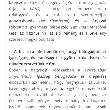
kifejezőeszközei. A szegénység és az önmegtagadás
útja
(a böjt)
, a megsebzett emberre való
odafigyelés és a róla való szeretetteljes
gondoskodás
(az alamizsna)
, és az Atyával
folytatott gyermeki párbeszéd
(az ima)
lehetővé
teszi az őszinte hit, az élő remény és a tevékeny
szeretet megvalósulását.
1. A hit arra hív bennünket, hogy befogadjuk az
Igazságot, és tanúságot tegyünk róla Isten és
minden testvérünk előtt.
Ebben a nagyböjti időszakban a
Krisztusban
kinyilvánuló Igazság befogadása és megélése
elsősorban azt jelenti, hogy megnyitjuk szívünket
Isten igéje előtt, melyet az Egyház nemzedékről
nemzedékre továbbad. Ez az Igazság nem az
értelem szüleménye, mely néhány kiválasztott,
kiváló vagy tekintélyes elmének van csak