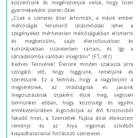
közvetítünk és megéreztetjük velük, hogy Isten
gyermekeiként szereti őket.
„Csak a szeretet által átformált, a másik ember
méltóságát felismerő látásmóddal lehet a
szegényeket mérhetetlen méltóságukban elismerni
és megbecsülni, saját életstílusukban és
kultúrájukban tiszteletben tartani, és így a
társadalomba valóban integrálni” (FT, 187).
Kedves Testvérek! Életünk minden szakasza arra
szolgáló idő, hogy higgyünk, reméljünk és
szeressünk. Ez a felhívás, hogy a nagyböjtöt a
megtérésnek, az imádságnak és javaink
megosztásának útjaként éljük meg, segítsen
bennünket abban, hogy közösségi és egyéni
emlékezetünkben átgondoljuk az élő Krisztusból
fakadó hitet, a Szentlélek fújása által ébresztett
reményt és az Atya irgalmas szívéből
kiapadhatatlanul forrásozó szeretetet.