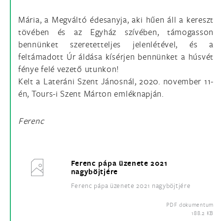
Mária, a Megváltó édesanyja, aki hűen áll a kereszt
tövében és az Egyház szívében, támogasson
bennünket szeretetteljes jelenlétével, és a
feltámadott Úr áldása kísérjen bennünket a húsvét
fénye felé vezető utunkon!
Kelt a Lateráni Szent Jánosnál, 2020. november 11-
én, Tours-i Szent Márton emléknapján.
Ferenc
Ferenc pápa üzenete 2021
nagyböjtjére
Ferenc pápa üzenete 2021 nagyböjtjére
PDF dokumentum
188.2 KB