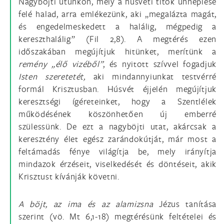
Nagyböjti utunkon, mely a húsvéti titok ünneplése
felé halad, arra emlékezünk, aki „megalázta magát,
és engedelmeskedett a halálig, mégpedig a
kereszthalálig” (Fil 2,8). A megtérés ezen
időszakában megújítjuk hitünket, merítünk a
remény „élő vizéből”
, és nyitott szívvel fogadjuk
Isten szeretetét,
aki mindannyiunkat testvérré
formál Krisztusban. Húsvét éjjelén megújítjuk
keresztségi ígéreteinket, hogy a Szentlélek
működésének köszönhetően új emberré
szülessünk. De ezt a nagyböjti utat, akárcsak a
keresztény élet egész zarándokútját, már most a
feltámadás fénye világítja be, mely irányítja
mindazok érzéseit, viselkedését és döntéseit, akik
Krisztust kívánják követni.
A böjt, az ima és az alamizsna
Jézus tanítása
szerint (vö. Mt 6,1-18) megtérésünk feltételei és