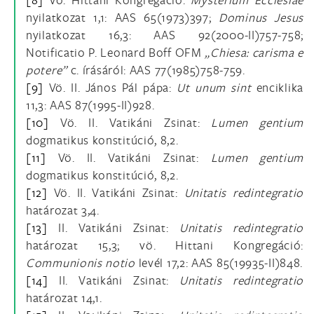
nyilatkozat 1,1: AAS 65(1973)397;
Dominus Jesus
nyilatkozat 16,3: AAS 92(2000-II)757-758;
Notificatio P. Leonard Boff OFM
„Chiesa: carisma e
potere”
c. írásáról: AAS 77(1985)758-759.
[9]
Vö. II. János Pál pápa:
Ut unum sint
enciklika
11,3: AAS 87(1995-II)928.
[10]
Vö. II. Vatikáni Zsinat:
Lumen gentium
dogmatikus konstitúció, 8,2.
[11]
Vö. II. Vatikáni Zsinat:
Lumen gentium
dogmatikus konstitúció, 8,2.
[12]
Vö. II. Vatikáni Zsinat:
Unitatis redintegratio
határozat 3,4.
[13]
II. Vatikáni Zsinat:
Unitatis redintegratio
határozat 15,3; vö. Hittani Kongregáció:
Communionis notio
levél 17,2: AAS 85(19935-II)848.
[14]
II. Vatikáni Zsinat:
Unitatis redintegratio
határozat 14,1.