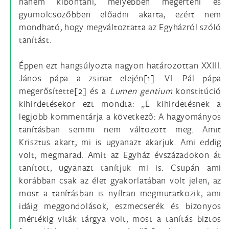
hanem kibontani, mélyebben megérteni és
gyümölcsözőbben előadni akarta, ezért nem
mondható, hogy megváltoztatta az Egyházról szóló
tanítást.
Éppen ezt hangsúlyozta nagyon határozottan XXIII.
János pápa a zsinat elején
[1]
. VI. Pál pápa
megerősítette
[2]
és a
Lumen gentium
konstitúció
kihirdetésekor ezt mondta: „E kihirdetésnek a
legjobb kommentárja a következő: A hagyományos
tanításban semmi nem változott meg. Amit
Krisztus akart, mi is ugyanazt akarjuk. Ami eddig
volt, megmarad. Amit az Egyház évszázadokon át
tanított, ugyanazt tanítjuk mi is. Csupán ami
korábban csak az élet gyakorlatában volt jelen, az
most a tanításban is nyíltan megmutatkozik; ami
idáig meggondolások, eszmecserék és bizonyos
mértékig viták tárgya volt, most a tanítás biztos