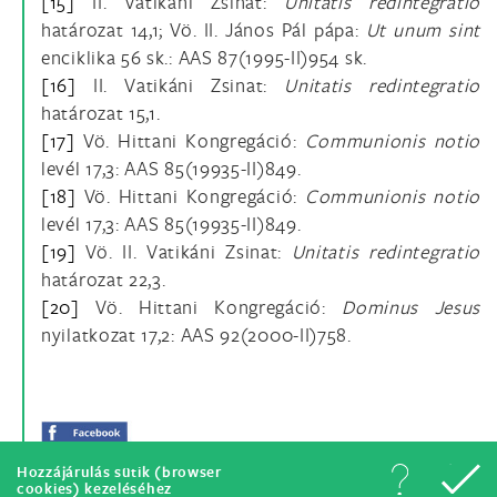
[15]
II. Vatikáni Zsinat:
Unitatis redintegratio
határozat 14,1; Vö. II. János Pál pápa:
Ut unum sint
enciklika 56 sk.: AAS 87(1995-II)954 sk.
[16]
II. Vatikáni Zsinat:
Unitatis redintegratio
határozat 15,1.
[17]
Vö. Hittani Kongregáció:
Communionis notio
levél 17,3: AAS 85(19935-II)849.
[18]
Vö. Hittani Kongregáció:
Communionis notio
levél 17,3: AAS 85(19935-II)849.
[19]
Vö. II. Vatikáni Zsinat:
Unitatis redintegratio
határozat 22,3.
[20]
Vö. Hittani Kongregáció:
Dominus Jesus
nyilatkozat 17,2: AAS 92(2000-II)758.
Hozzájárulás sütik (browser
cookies) kezeléséhez