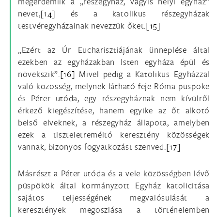
megérdemlik a „részegyház, vagyis helyi egyház”
nevet,
[14]
és a katolikus részegyházak
testvéregyházainak nevezzük őket.
[15]
„Ezért az Úr Eucharisztiájának ünneplése által
ezekben az egyházakban Isten egyháza épül és
növekszik”.
[16]
Mivel pedig a Katolikus Egyházzal
való közösség, melynek látható feje Róma püspöke
és Péter utóda, egy részegyháznak nem kívülről
érkező kiegészítése, hanem egyike az őt alkotó
belső elveknek, a részegyház állapota, amelyben
ezek a tiszteletreméltó keresztény közösségek
vannak, bizonyos fogyatkozást szenved.
[17]
Másrészt a Péter utóda és a vele közösségben lévő
püspökök által kormányzott Egyház katolicitása
sajátos teljességének megvalósulását a
keresztények megoszlása a történelemben