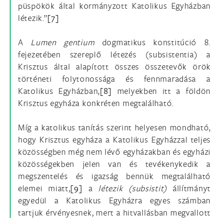
püspökök által kormányzott Katolikus Egyházban
létezik.”
[7]
A
Lumen gentium
dogmatikus konstitúció 8.
fejezetében szereplő létezés (subsistentia) a
Krisztus által alapított összes összetevők örök
történeti folytonossága és fennmaradása a
Katolikus Egyházban,
[8]
melyekben itt a földön
Krisztus egyháza konkréten megtalálható.
Míg a katolikus tanítás szerint helyesen mondható,
hogy Krisztus egyháza a Katolikus Egyházzal teljes
közösségben még nem lévő egyházakban és egyházi
közösségekben jelen van és tevékenykedik a
megszentelés és igazság bennük megtalálható
elemei miatt,
[9]
a
létezik (subsistit)
állítmányt
egyedül a Katolikus Egyházra egyes számban
tartjuk érvényesnek, mert a hitvallásban megvallott