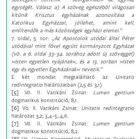
egységét. Válasz: a) A szöveg egészéből világosan
kitűnik Krisztus egyházának azonosítása a
Katolikus Egyházzal, jóllehet, amint kell,
említendők a más közösségek egyházi elemei.”
7. oldal, 5. sor:
„Az Apostolok utódai által Péter
utódával mint fővel együtt kormányzott Egyházat
(vö. a 6. oldal 33–34. sorához adott új szöveggel)
»Isten egyetlen nyájának«, és a 13. sorban »Isten
egy és egyetlen Egyházának« nevezik.”
E két mondat megtalálható az
Unitatis
redintegratio
határozatban (2,5 és 3,1)
[5]
Vö. II. Vatikáni Zsinat:
Lumen gentium
dogmatikus konstitúció, 8,1.
[6]
Vö. II. Vatikáni Zsinat:
Unitatis redintegratio
határozat 3,2; 3,4–5; 4,6.
[7]
Vö. II. Vatikáni Zsinat:
Lumen gentium
dogmatikus konstitúció, 8,2.
[8]
Vö. Hittani Kongregáció:
Mysterium Ecclesiae