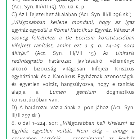
(Act. Syn. III/VII 15). Vö. ua. 5. p.
C) Az I. fejezethez általában (Act. Syn. III/II 296 sk.).
„Világosabban kellene mondani, hogy az igaz
egyház egyedül a Római Katolikus Egyház. Válasz: A
szöveg föltételezi a De Ecclesia konstitucióban
kifejtett tanítást, amint ezt a 5. o. 24–25. sora
állítja.”
(Act. Syn. III/VII 15) Az
Unitatis
redintegratio
határozat javításairól véleményt
alkotó bizottság világosan kifejezi Krisztus
egyházának és a Katolikus Egyháznak azonosságát
és egyetlen voltát, hangsúlyozva, hogy e tanítás
alapja a
Lumen gentium
dogmatikus
konstitúcióban van.
D) A határozat vázlatának 2. pontjához (Act. Syn.
III/II 297 sk.)
6. oldal 1–224. sor:
„Világosabban kell kifejezni az
Egyház egyetlen voltát. Nem elég – ahogy a
szövegben történik – szorgalmazni az Egyház