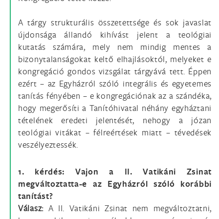
A tárgy strukturális összetettsége és sok javaslat
újdonsága állandó kihívást jelent a teológiai
kutatás számára, mely nem mindig mentes a
bizonytalanságokat keltő elhajlásoktól, melyeket e
kongregáció gondos vizsgálat tárgyává tett. Éppen
ezért – az Egyházról szóló integrális és egyetemes
tanítás fényében – e kongregációnak az a szándéka,
hogy megerősíti a Tanítóhivatal néhány egyháztani
tételének eredeti jelentését, nehogy a józan
teológiai vitákat – félreértések miatt – tévedések
veszélyeztessék.
1. kérdés: Vajon a II. Vatikáni Zsinat
megváltoztatta-e az Egyházról szóló korábbi
tanítást?
Válasz:
A II. Vatikáni Zsinat nem megváltoztatni,