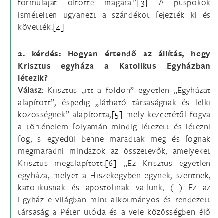
formuláját öltötte magára.”
[3]
A püspökök
ismételten ugyanezt a szándékot fejezték ki és
követték.
[4]
2. kérdés: Hogyan értendő az állítás, hogy
Krisztus egyháza a Katolikus Egyházban
létezik?
Válasz:
Krisztus „itt a földön” egyetlen „Egyházat
alapított”, éspedig „látható társaságnak és lelki
közösségnek” alapította,
[5]
mely kezdetétől fogva
a történelem folyamán mindig létezett és létezni
fog, s egyedül benne maradtak meg és fognak
megmaradni mindazok az összetevők, amelyeket
Krisztus megalapított.
[6]
„Ez Krisztus egyetlen
egyháza, melyet a Hiszekegyben egynek, szentnek,
katolikusnak és apostolinak vallunk, (...) Ez az
Egyház e világban mint alkotmányos és rendezett
társaság a Péter utóda és a vele közösségben élő