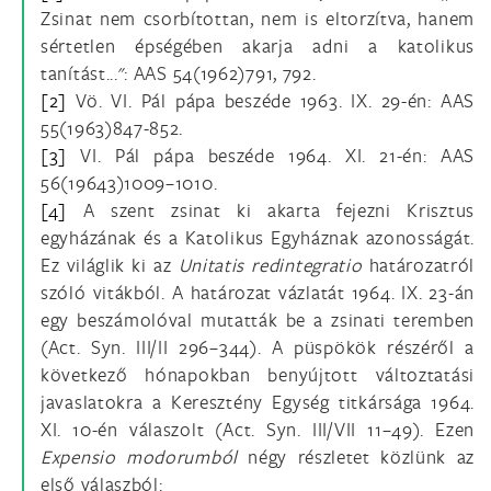
Zsinat nem csorbítottan, nem is eltorzítva, hanem
sértetlen épségében akarja adni a katolikus
tanítást...": AAS 54(1962)791, 792.
[2]
Vö. VI. Pál pápa beszéde 1963. IX. 29-én: AAS
55(1963)847-852.
[3]
VI. Pál pápa beszéde 1964. XI. 21-én: AAS
56(19643)1009–1010.
[4]
A szent zsinat ki akarta fejezni Krisztus
egyházának és a Katolikus Egyháznak azonosságát.
Ez világlik ki az
Unitatis redintegratio
határozatról
szóló vitákból. A határozat vázlatát 1964. IX. 23-án
egy beszámolóval mutatták be a zsinati teremben
(Act. Syn. III/II 296–344). A püspökök részéről a
következő hónapokban benyújtott változtatási
javaslatokra a Keresztény Egység titkársága 1964.
XI. 10-én válaszolt (Act. Syn. III/VII 11–49). Ezen
Expensio modorumból
négy részletet közlünk az
első válaszból: