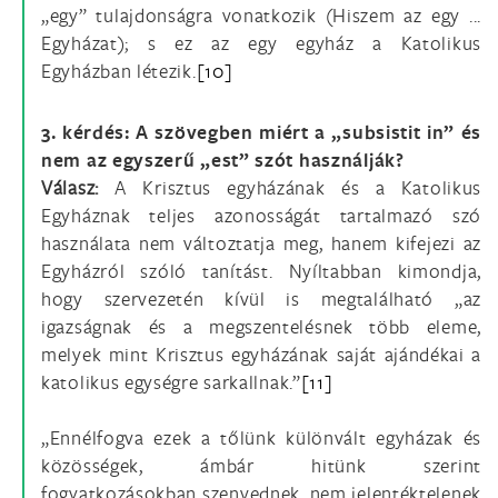
„egy” tulajdonságra vonatkozik (Hiszem az egy ...
Egyházat); s ez az egy egyház a Katolikus
Egyházban létezik.
[10]
3. kérdés: A szövegben miért a „subsistit in” és
nem az egyszerű „est” szót használják?
Válasz:
A Krisztus egyházának és a Katolikus
Egyháznak teljes azonosságát tartalmazó szó
használata nem változtatja meg, hanem kifejezi az
Egyházról szóló tanítást. Nyíltabban kimondja,
hogy szervezetén kívül is megtalálható „az
igazságnak és a megszentelésnek több eleme,
melyek mint Krisztus egyházának saját ajándékai a
katolikus egységre sarkallnak.”
[11]
„Ennélfogva ezek a tőlünk különvált egyházak és
közösségek, ámbár hitünk szerint
fogyatkozásokban szenvednek, nem jelentéktelenek