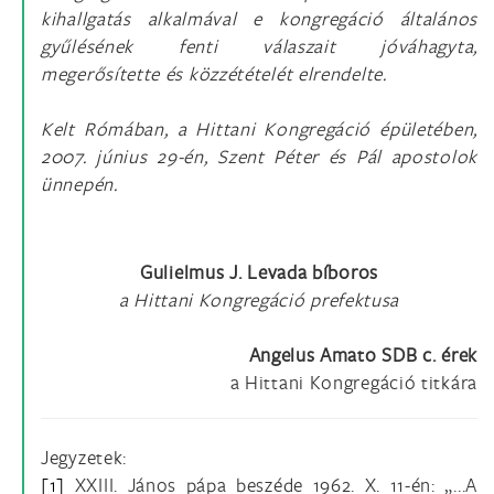
kihallgatás alkalmával e kongregáció általános
gyűlésének fenti válaszait jóváhagyta,
megerősítette és közzétételét elrendelte.
Kelt Rómában, a Hittani Kongregáció épületében,
2007. június 29-én, Szent Péter és Pál apostolok
ünnepén.
Gulielmus J. Levada bíboros
a Hittani Kongregáció prefektusa
Angelus Amato SDB c. érek
a Hittani Kongregáció titkára
Jegyzetek:
[1]
XXIII. János pápa beszéde 1962. X. 11-én: „...A