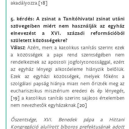
akadályozza.
[18]
5. kérdés: A zsinat a Tanítóhivatal zsinat utáni
szövegeiben miért nem használják az egyház
elnevezést a XVI. századi reformációból
született közösségekre?
Válasz:
Azért, mert a katolikus tanítás szerint ezek
a közösségek a papi rend szentségében nem
rendelkeznek az apostoli jogfolytonossággal, ezért
az egyház lényegi alkotóeleme hiányzik belőlük.
Ezek az egyházi közösségek, melyek főként a
szolgálati papság hiánya miatt nem őrizték meg az
eucharisztikus misztérium eredeti és ép lényegét,
[19]
a katolikus tanítás szerint sajátos értelemben
nem nevezhetők egyházaknak.
[20]
Őszentsége, XVI. Benedek pápa a Hittani
Kongregáció alulírott bíboros prefektusának adott