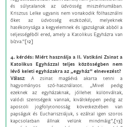
és súlytalanok az üdvösség misztériumában.
Krisztus Lelke ugyanis nem vonakodik fölhasználni
őket az üdvösség eszközéül, melyeknek
hatékonysága a kegyelemnek és igazságnak abból a
teljességéből ered, amely a Katolikus Egyházra van
bízva.”
[12]
4. kérdés: Miért használja a II. Vatikáni Zsinat a
Katolikus Egyházzal teljes közösségben nem
lévő keleti egyházakra az „egyház” elnevezést?
Válasz:
A zsinat magáévá akarta tenni a
hagyományos szó-használatot. „Mivel pedig
ezeknek az egyházaknak, jóllehet különváltak,
valódi szentségeik vannak, kiváltképpen pedig az
apostoli jogfolytonosság következtében van
papságuk és Eucharisztiájuk, s ezáltal igen szoros
kapcsolatban állnak velünk mindmáig”,
[13]