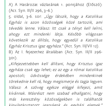
A) A Határozat vázlatának 1. pontjához (Előszó):
(Act. Syn. III/II 296, 3–6.)
5. oldal, 3-6. sor:
„Úgy látszik, hogy a Katolikus
Egyház is azon közösségek közé tartozik, ami
tévedés lenne. Válasz: Itt csak a tényt kell leírni,
ahogy ezt mindenki látja. Később világosan
következik az állítás, hogy egyedül a Katolikus
Egyház Krisztus igaz egyháza.”
(Act. Syn. III/VII 12).
B) Az I. fejezethez általában (Act. Syn. III/II 296-
301).
„Kifejezettebben kell állítani, hogy Krisztus igaz
egyháza csak egy lehet; ez az egy a római katolikus
apostoli; üdvössége érdekében mindenkinek
törekednie kell rá, hogy megismerje és tagja legyen.
Válasz: A szöveg egésze eléggé kifejezi, amit
kívánnak. Másrészt nem szabad elhallgatni, hogy
más keresztény közösségekben is találhatók
kinyilatkoztatott igazságok és egyházi elemek.”