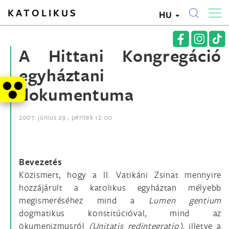
KATOLIKUS
HU
A Hittani Kongregáció
egyháztani
dokumentuma
2007. június 29., péntek 12:00
Bevezetés
Közismert, hogy a II. Vatikáni Zsinat mennyire
hozzájárult a katolikus egyháztan mélyebb
megismeréséhez mind a
Lumen gentium
dogmatikus konstitúcióval, mind az
ökumenizmusról
(Unitatis redintegratio),
illetve a