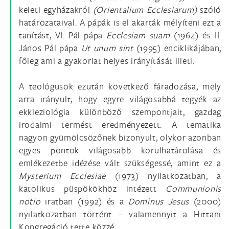
keleti egyházakról
(Orientalium Ecclesiarum)
szóló
határozataival. A pápák is el akarták mélyíteni ezt a
tanítást, VI. Pál pápa
Ecclesiam suam
(1964) és II.
János Pál pápa
Ut unum sint
(1995) enciklikájában,
főleg ami a gyakorlat helyes irányítását illeti.
A teológusok ezután következő fáradozása, mely
arra irányult, hogy egyre világosabbá tegyék az
ekkleziológia különböző szempontjait, gazdag
irodalmi termést eredményezett. A tematika
nagyon gyümölcsözőnek bizonyult, olykor azonban
egyes pontok világosabb körülhatárolása és
emlékezetbe idézése vált szükségessé, amint ez a
Mysterium Ecclesiae
(1973) nyilatkozatban, a
katolikus püspökökhöz intézett
Communionis
notio
iratban (1992) és a
Dominus Jesus
(2000)
nyilatkozatban történt – valamennyit a Hittani
Kongregáció tette közzé.