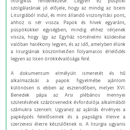
liturgikus rendelkezése. Legyen ez püspöki
szolgálatának jó előjele, hogy az mindig az Isteni
Liturgiából indul, és mint állandó viszonyítási pont,
ahhoz is tér vissza. Papok és hívek egyaránt,
püspökükkel egységben, mindig ehhez térjenek
vissza, hogy így az Egyház történelmi küldetése
valóban hatékony legyen, és az idő, amelyben élünk
a liturgiának köszönhetően folyamatos érlelődés
legyen az Isten örökkévalósága felé.
A dokumentum elmélyült ismeretét és hű
alkalmazását a papok figyelmébe ajánlom
különösen is ebben az esztendőben, melyet XVI.
Benedek pápa az Arsi plébános mennyei
születésének százötvenedik évfordulója alkalmából
számukra szentelt. Ugyanez az ajánlás érvényes a
papképzés felelőseinek és a papságra illetve a
szerzetesi életre készülőknek is. A liturgia ugyanis