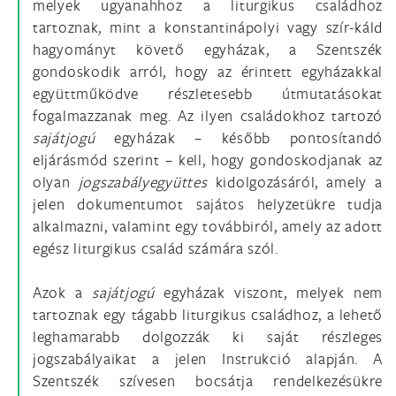
melyek ugyanahhoz a liturgikus családhoz
tartoznak, mint a konstantinápolyi vagy szír-káld
hagyományt követő egyházak, a Szentszék
gondoskodik arról, hogy az érintett egyházakkal
együttműködve részletesebb útmutatásokat
fogalmazzanak meg. Az ilyen családokhoz tartozó
sajátjogú
egyházak – később pontosítandó
eljárásmód szerint – kell, hogy gondoskodjanak az
olyan
jogszabályegyüttes
kidolgozásáról, amely a
jelen dokumentumot sajátos helyzetükre tudja
alkalmazni, valamint egy továbbiról, amely az adott
egész liturgikus család számára szól.
Azok a
sajátjogú
egyházak viszont, melyek nem
tartoznak egy tágabb liturgikus családhoz, a lehető
leghamarabb dolgozzák ki saját részleges
jogszabályaikat a jelen Instrukció alapján. A
Szentszék szívesen bocsátja rendelkezésükre