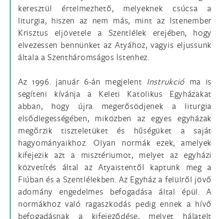
keresztül értelmezhető, melyeknek csúcsa a
liturgia, hiszen az nem más, mint az Istenember
Krisztus eljövetele a Szentlélek erejében, hogy
elvezessen bennünket az Atyához, vagyis eljussunk
általa a Szentháromságos Istenhez.
Az 1996. január 6-án megjelent
Instrukció
ma is
segíteni kívánja a Keleti Katolikus Egyházakat
abban, hogy újra megerősödjenek a liturgia
elsődlegességében, miközben az egyes egyházak
megőrzik tiszteletüket és hűségüket a saját
hagyományaikhoz. Olyan normák ezek, amelyek
kifejezik azt a misztériumot, melyet az egyházi
közvetítés által az Atyaistentől kaptunk meg a
Fiúban és a Szentlélekben. Az Egyház a felülről jövő
adomány engedelmes befogadása által épül. A
normákhoz való ragaszkodás pedig ennek a hívő
befogadásnak a kifejeződése, melyet hálatelt