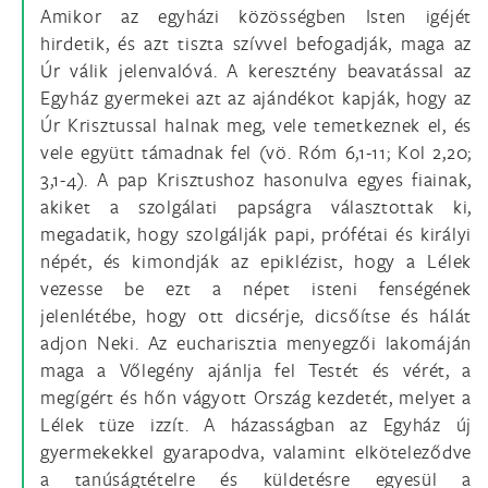
Amikor az egyházi közösségben Isten igéjét
hirdetik, és azt tiszta szívvel befogadják, maga az
Úr válik jelenvalóvá. A keresztény beavatással az
Egyház gyermekei azt az ajándékot kapják, hogy az
Úr Krisztussal halnak meg, vele temetkeznek el, és
vele együtt támadnak fel (vö. Róm 6,1-11; Kol 2,20;
3,1-4). A pap Krisztushoz hasonulva egyes fiainak,
akiket a szolgálati papságra választottak ki,
megadatik, hogy szolgálják papi, prófétai és királyi
népét, és kimondják az epiklézist, hogy a Lélek
vezesse be ezt a népet isteni fenségének
jelenlétébe, hogy ott dicsérje, dicsőítse és hálát
adjon Neki. Az eucharisztia menyegzői lakomáján
maga a Vőlegény ajánlja fel Testét és vérét, a
megígért és hőn vágyott Ország kezdetét, melyet a
Lélek tüze izzít. A házasságban az Egyház új
gyermekekkel gyarapodva, valamint elköteleződve
a tanúságtételre és küldetésre egyesül a