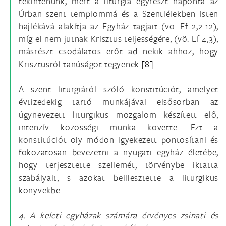
tekintenünk, mert a liturgia egyrészt naponta az
Úrban szent templommá és a Szentlélekben Isten
hajlékává alakítja az Egyház tagjait (vö. Ef 2,2-12),
míg el nem jutnak Krisztus teljességére, (vö. Ef 4,3),
másrészt csodálatos erőt ad nekik ahhoz, hogy
Krisztusról tanúságot tegyenek.
[8]
A szent liturgiáról szóló konstitúciót, amelyet
évtizedekig tartó munkájával elsősorban az
úgynevezett liturgikus mozgalom készített elő,
intenzív közösségi munka követte. Ezt a
konstitúciót oly módon igyekezett pontosítani és
fokozatosan bevezetni a nyugati egyház életébe,
hogy terjesztette szellemét, törvénybe iktatta
szabályait, s azokat beillesztette a liturgikus
könyvekbe.
4. A keleti egyházak számára érvényes zsinati és