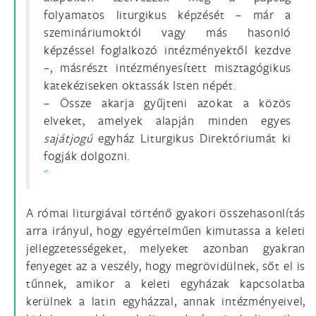
folyamatos liturgikus képzését – már a
szemináriumoktól vagy más hasonló
képzéssel foglalkozó intézményektől kezdve
–, másrészt intézményesített misztagógikus
katekéziseken oktassák Isten népét.
– Össze akarja gyűjteni azokat a közös
elveket, amelyek alapján minden egyes
sajátjogú
egyház Liturgikus Direktóriumát ki
fogják dolgozni.
A római liturgiával történő gyakori összehasonlítás
arra irányul, hogy egyértelműen kimutassa a keleti
jellegzetességeket, melyeket azonban gyakran
fenyeget az a veszély, hogy megrövidülnek, sőt el is
tűnnek, amikor a keleti egyházak kapcsolatba
kerülnek a latin egyházzal, annak intézményeivel,