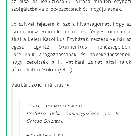
az első és legbiztosabb forrása minden egyházi
szolgálatba való bevezetésnek és megújulásnak.
Jó szívvel fejezem ki azt a kívánságomat, hogy az
isteni misztériumok méltó és fényes ünneplése
által a Keleti Katolikus Egyházak, részesülve bár az
egész Egyház ökumenikus nehézségeiben,
töretlenül virágozhassanak és növekedhessenek,
hogy betöltsék a II. Vatikáni Zsinat által rájuk
bízott küldetésüket (OE 1).
Vatikán, 2010. március 15.
Card. Leonardo Sandri
Prefetto della Congregazione per le
Chiese Orientali