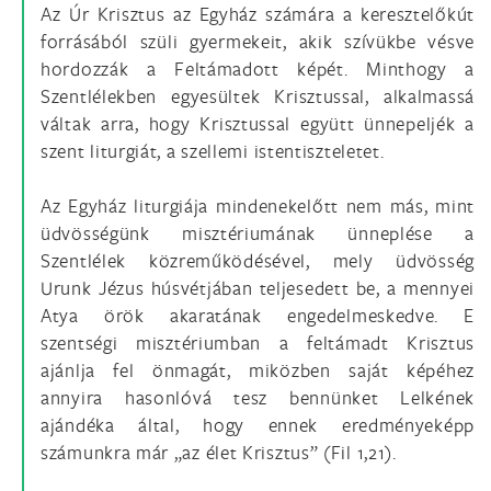
Az Úr Krisztus az Egyház számára a keresztelőkút
forrásából szüli gyermekeit, akik szívükbe vésve
hordozzák a Feltámadott képét. Minthogy a
Szentlélekben egyesültek Krisztussal, alkalmassá
váltak arra, hogy Krisztussal együtt ünnepeljék a
szent liturgiát, a szellemi istentiszteletet.
Az Egyház liturgiája mindenekelőtt nem más, mint
üdvösségünk misztériumának ünneplése a
Szentlélek közreműködésével, mely üdvösség
Urunk Jézus húsvétjában teljesedett be, a mennyei
Atya örök akaratának engedelmeskedve. E
szentségi misztériumban a feltámadt Krisztus
ajánlja fel önmagát, miközben saját képéhez
annyira hasonlóvá tesz bennünket Lelkének
ajándéka által, hogy ennek eredményeképp
számunkra már „az élet Krisztus” (Fil 1,21).