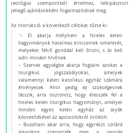
teológiai szempontból értelmez, lelkipásztori
jellegű ajánlásokként fogalmazódnak meg.
Az Instrukció a következő célokat tűzte ki:
– El akarja mélyíteni a hiteles keleti
hagyományok hatalmas kincseinek ismeretét,
melyeket féltő gonddal kell őrizni, s át kell
adni minden hívőnek.
– Szerves egységbe akarja foglalni azokat a
liturgikus jogszabályokat, amelyek
valamennyi keleti katolikus egyház számára
érvényesek. Ahol pedig ez szükségesnek
látszik, arra ösztönöz, hogy élesszék fel a
hiteles keleti liturgikus hagyományt, amelyet
minden egyes keleti egyház az atyák
közvetítésével az apostoloktól örökölt.
– Buzdítani akar arra, hogy egyrészt szilárd
alapokon szervezzék meg a papság