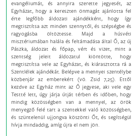
evangéliumát, és annyira szerette jegyesét, az
Egyházat, hogy a kereszten önmagát ajánlotta fel
érte legfőbb áldozati ajándékként, hogy így
megtisztítsa azt minden szennytől, és szépségbe és
ragyogásba öltöztesse. Majd a húsvéti
misztériumában halála és feltámadása által Ő, az új
Pászka, áldozat és főpap, vért és vizet, mint a
szentség jeleit áldozatul kiöntötte, hogy
megtisztítsa vele az Egyházat, és kiárasztotta rá a
Szentlélek ajándékát. Belépve a mennyei szentélybe
közbenjár az emberekért (vö. Zsid 7,25). Ettől
kezdve az Egyház mint az Ő jegyese, aki vele egy
Testté lett, úgy járja útját térben és időben, hogy
mindig közösségben van a mennyel, az örök
menyegző felé tart a szentekkel való közösségben,
és szüntelenül ujjongva köszönti Őt, és segítségül
hívja mindaddig, amíg újra el nem jön.