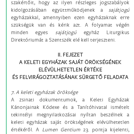
szakértőit, hogy az ilyen részleges jogszabályok
kidolgozásában együttműködjenek a
sajátjogú
egyházakkal, amennyiben ezen egyházaknak erre
szükségük van és kérik azt. A folyamat végén
minden egyes
sajátjogú
egyház Liturgikus
Direktóriumát a Szentszék elé kell terjeszteni.
II. FEJEZET
A KELETI EGYHÁZAK SAJÁT ÖRÖKSÉGÉNEK
ELÉVÜLHETETLEN ÉRTÉKE
ÉS FELVIRÁGOZTATÁSÁNAK SÜRGETŐ FELADATA
7. A keleti egyházak öröksége
A zsinati dokumentumok, a Keleti Egyházak
Kánonjainak Kódexe és a Tanítóhivatal ismételt
tekintélyi megnyilatkozásai nyíltan beszélnek a
keleti egyházak saját örökségének elévülhetetlen
értékéről. A
Lumen Gentium
23. pontja kijelenti,