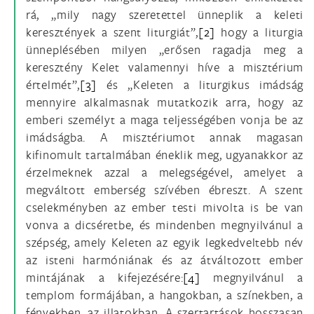
rá, „mily nagy szeretettel ünneplik a keleti
keresztények a szent liturgiát”,
[2]
hogy a liturgia
ünneplésében milyen „erősen ragadja meg a
keresztény Kelet valamennyi híve a misztérium
értelmét”,
[3]
és „Keleten a liturgikus imádság
mennyire alkalmasnak mutatkozik arra, hogy az
emberi személyt a maga teljességében vonja be az
imádságba. A misztériumot annak magasan
kifinomult tartalmában éneklik meg, ugyanakkor az
érzelmeknek azzal a melegségével, amelyet a
megváltott emberség szívében ébreszt. A szent
cselekményben az ember testi mivolta is be van
vonva a dicséretbe, és mindenben megnyilvánul a
szépség, amely Keleten az egyik legkedveltebb név
az isteni harmóniának és az átváltozott ember
mintájának a kifejezésére:
[4]
megnyilvánul a
templom formájában, a hangokban, a színekben, a
fényekben, az illatokban. A szertartások hosszasan