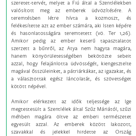
szeretet-tervét, melyet a Fiú által a Szentlélekben
valósított meg az emberek üdvözítésére. A
teremtésben létre hívta a kozmoszt, és
felékesítette azt az ember számára, aki Isten képére
és hasonlatosságára teremtetett (vö. Ter 1,26).
Amikor pedig az ember keserű tapasztalatot
szerzett a bűnről, az Atya nem hagyta magára,
hanem könyörületességében bekötözte sebeit
azzal, hogy felajánlotta üdvösségét, kiengesztelte
magával ősszüleinket, a pátriárkákat, az igazakat, és
a választottak egész láncolatát, és szövetséget
kötött népével.
Amikor elérkezett az idők teljessége az Ige
megtestesült a Szentlélek által Szűz Máriától, szűzi
méhben magára öltve az emberi természetet
egyesült azzal. Az emberek között lakozott,
szavakkal és jelekkel hirdette az Ország