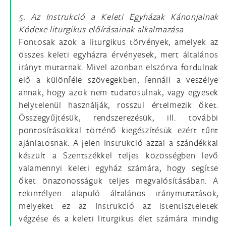
5. Az Instrukció a Keleti Egyházak Kánonjainak
Kódexe liturgikus előírásainak alkalmazása
Fontosak azok a liturgikus törvények, amelyek az
összes keleti egyházra érvényesek, mert általános
irányt mutatnak. Mivel azonban elszórva fordulnak
elő a különféle szövegekben, fennáll a veszélye
annak, hogy azok nem tudatosulnak, vagy egyesek
helytelenül használják, rosszul értelmezik őket.
Összegyűjtésük, rendszerezésük, ill. további
pontosításokkal történő kiegészítésük ezért tűnt
ajánlatosnak. A jelen Instrukció azzal a szándékkal
készült a Szentszékkel teljes közösségben levő
valamennyi keleti egyház számára, hogy segítse
őket önazonosságuk teljes megvalósításában. A
tekintélyen alapuló általános iránymutatások,
melyeket ez az Instrukció az istentiszteletek
végzése és a keleti liturgikus élet számára mindig