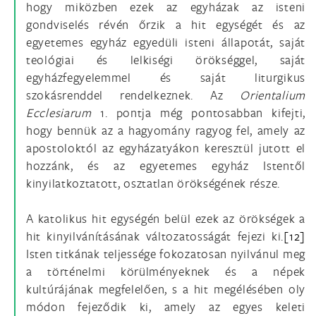
hogy miközben ezek az egyházak az isteni
gondviselés révén őrzik a hit egységét és az
egyetemes egyház egyedüli isteni állapotát, saját
teológiai és lelkiségi örökséggel, saját
egyházfegyelemmel és saját liturgikus
szokásrenddel rendelkeznek. Az
Orientalium
Ecclesiarum
1. pontja még pontosabban kifejti,
hogy bennük az a hagyomány ragyog fel, amely az
apostoloktól az egyházatyákon keresztül jutott el
hozzánk, és az egyetemes egyház Istentől
kinyilatkoztatott, osztatlan örökségének része.
A katolikus hit egységén belül ezek az örökségek a
hit kinyilvánításának változatosságát fejezi ki.
[12]
Isten titkának teljessége fokozatosan nyilvánul meg
a történelmi körülményeknek és a népek
kultúrájának megfelelően, s a hit megélésében oly
módon fejeződik ki, amely az egyes keleti