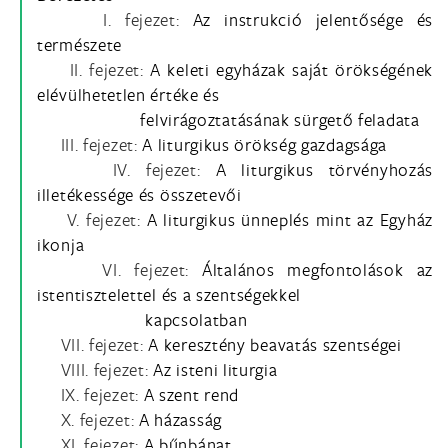
I. fejezet:
Az instrukció jelentősége és
természete
II. fejezet:
A keleti egyházak saját örökségének
elévülhetetlen értéke és
felvirágoztatásának sürgető feladata
III. fejezet:
A liturgikus örökség gazdagsága
IV. fejezet:
A liturgikus törvényhozás
illetékessége és összetevői
V. fejezet:
A liturgikus ünneplés mint az Egyház
ikonja
VI. fejezet:
Általános megfontolások az
istentisztelettel és a szentségekkel
kapcsolatban
VII. fejezet:
A keresztény beavatás szentségei
VIII. fejezet:
Az isteni liturgia
IX. fejezet:
A szent rend
X. fejezet:
A házasság
XI. fejezet:
A bűnbánat