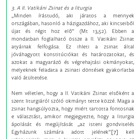
3. A II. Vatikáni Zsinat és a liturgia
„Minden írástudó, aki járatos a mennyek
országában, hasonló a házigazdához, aki kincseiből
újat és régit hoz elő” (Mt 13,52). Ebben a
mondatban foglalható össze a II. Vatikáni Zsinat
atyáinak felfogása. Ez ihleti a zsinat által
jóváhagyott konstitúciókat és határozatokat, és
azokat a magyarázó és végrehajtási okmányokat,
melyeknek feladata a zsinati döntések gyakorlatba
való átültetése.
Nem véletlen, hogy a II. Vatikáni Zsinat elsőként a
szent liturgiáról szóló okmányt tette közzé. Maga a
zsinat hangsúlyozta, hogy miért tartotta fontosnak
e választást, amikor megjegyezte, hogy a liturgia
ápolását és megújítását „az isteni gondviselés
Egyházunk számára adott jelének”
[7]
kell