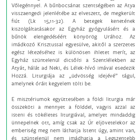
Vőlegénnyel. A bűnbocsánat szentségében az Atya
visszaengedi jelenlétébe az elveszett, de megkerült
fiút (Lk 15,11-32). A betegek kenetének
kiszolgáltatásakor az Egyház gyógyulásért és a
bűnök elengedéséért könyörög Urához. Az
imádkozó Krisztussal egyesülve, akitől a szerzetes
egész létezéséhez is különösen ihletet merít, az
Egyház szüntelenül dicsőíti a Szentlélekben az
Atyát, hálát ad Neki, és Lélek-hívó imával esedezik
Hozzá. Liturgiája az „üdvösség idejévé” tágul,
amelynek óráit kegyelem tölti be.
E misztériumok együttesében a földi liturgia már
összeköti a mennyet a földdel, vagyis azzal az
isteni és tökéletes liturgiával, amelyet mindaddig
ünnepelnek ott, amíg csak az Úr eljövetelekor az
emberiség meg nem láthatja Istent úgy, amint van,
és szüntelenül nem imádhatja a Legszentebb