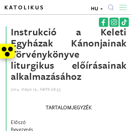
KATOLIKUS
HU
Instrukció a Keleti
Egyházak Kánonjainak
Törvénykönyve
liturgikus előírásainak
alkalmazásához
2014. május 19., hétfő 08:53
TARTALOMJEGYZÉK
Előszó
Bevezetés