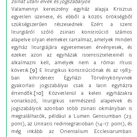
zsinat utáni elvek és jogszabályok
Valamennyi keresztény egyház alapja Krisztus
egyetlen üzenete, és ebből a közös örökségből
szükségszerűen részesednek. Ezért a szent
liturgiáról szóló zsinati konstitúció számos
alapelve olyan elemeket tartalmaz, amelyek minden
egyház liturgiájára egyetemesen érvényesek, és
ezeket azon az egyházak istentiszteleteinél is
alkalmazni kell, amelyek nem a római rítust
követik.
[9]
E liturgikus konstitúciónak és az 1983-
ban kihirdetett Egyházi Törvénykönyvnek
gyakorlati jogszabályai csak a latin egyházra
értendők.
[10]
Közvetlenül a keleti egyházakra
vonatkozó, liturgikus természetű alapelvek és
jogszabályok azonban több zsinati okmányban is
megtalálhatók, például a Lumen Gentiumban (23.
pont), az Unitatis redintegratioban (14-17. pont), és
még inkább az Orientalium Ecclesiarumban.