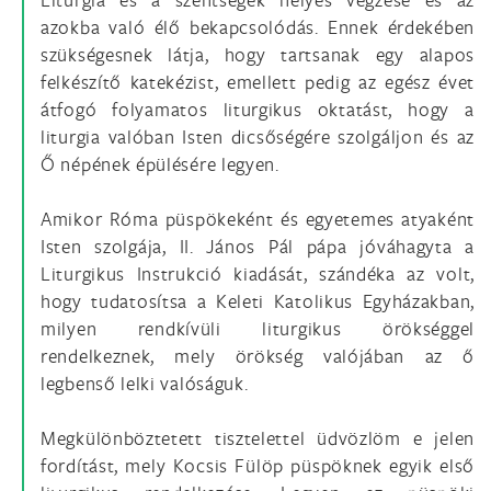
azokba való élő bekapcsolódás. Ennek érdekében
szükségesnek látja, hogy tartsanak egy alapos
felkészítő katekézist, emellett pedig az egész évet
átfogó folyamatos liturgikus oktatást, hogy a
liturgia valóban Isten dicsőségére szolgáljon és az
Ő népének épülésére legyen.
Amikor Róma püspökeként és egyetemes atyaként
Isten szolgája, II. János Pál pápa jóváhagyta a
Liturgikus Instrukció kiadását, szándéka az volt,
hogy tudatosítsa a Keleti Katolikus Egyházakban,
milyen rendkívüli liturgikus örökséggel
rendelkeznek, mely örökség valójában az ő
legbenső lelki valóságuk.
Megkülönböztetett tisztelettel üdvözlöm e jelen
fordítást, mely Kocsis Fülöp püspöknek egyik első