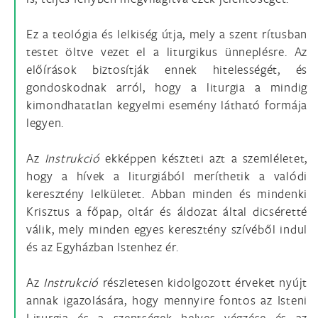
Ez a teológia és lelkiség útja, mely a szent rítusban
testet öltve vezet el a liturgikus ünneplésre. Az
előírások biztosítják ennek hitelességét, és
gondoskodnak arról, hogy a liturgia a mindig
kimondhatatlan kegyelmi esemény látható formája
legyen.
Az
Instrukció
ekképpen készteti azt a szemléletet,
hogy a hívek a liturgiából meríthetik a valódi
keresztény lelkületet. Abban minden és mindenki
Krisztus a főpap, oltár és áldozat által dicséretté
válik, mely minden egyes keresztény szívéből indul
és az Egyházban Istenhez ér.
Az
Instrukció
részletesen kidolgozott érveket nyújt
annak igazolására, hogy mennyire fontos az Isteni
Liturgia és a szentségek helyes végzése és az