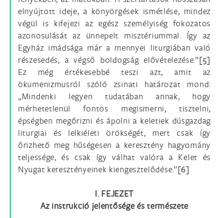
elnyújtott ideje, a könyörgések ismétlése, mindez
végül is kifejezi az egész személyiség fokozatos
azonosulását az ünnepelt misztériummal. Így az
Egyház imádsága már a mennyei liturgiában való
részesedés, a végső boldogság elővételezése.”
[5]
Ez még értékesebbé teszi azt, amit az
ökumenizmusról szóló zsinati határozat mond:
„Mindenki legyen tudatában annak, hogy
mérhetetlenül fontos megismerni, tisztelni,
épségben megőrizni és ápolni a keletiek dúsgazdag
liturgiai és lelkiéleti örökségét, mert csak így
őrizhető meg hűségesen a keresztény hagyomány
teljessége, és csak így válhat valóra a Kelet és
Nyugat keresztényeinek kiengesztelődése.”
[6]
I. FEJEZET
Az instrukció jelentősége és természete