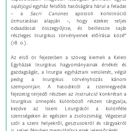
sajátjogú
egyház felsőbb hatóságára hárul a feladat
– a
Sacri Canones
apostoli konstitúció
útmutatásai alapján –, hogy ezeket teljes
odaadással összegyűjtse, és beillessze saját
részleges liturgikus törvényeinek előírásai közé”
(18. o.).
Az első öt fejezetben a szöveg kiemeli a Keleti
Egyházak liturgikus hagyományainak értékét és
gazdagságát, a liturgia egyháztani vetületét, végül
pedig a liturgikus törvényhozás kánoni
szempontjait. A hatodiktól a tizennegyedik
fejezetig terjedő részben az
Instrukció
konkrétan a
liturgikus ünneplés különböző részeit tárgyalja,
kezdve az Isteni Liturgiától a különféle
szentségeken át egészen a zsolozsmáig. Végezetül
szól a szent helyekről, gesztusokról és tárgyakról
is, teljes fényben megvilágítva ezek jelentőségét.