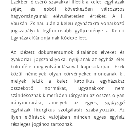
Ezekben dicsérő szavakkal illetik a keleti egyházak
saját, és ebből következően változatos
hagyományainak elévülhetetlen értékét. A II.
Vatikáni Zsinat után a keleti egyházakra vonatkozó
jogszabályok legfontosabb gyűjteménye a Keleti
Egyházak Kánonjainak Kódexe lett.
Az idézett dokumentumok általános elveket és
gyakorlati jogszabályokat nyújtanak az egyházi élet
különféle megnyilvánulásaival kapcsolatban. Ezek
közül némelyek olyan törvényeket mondanak ki,
melyek jelzik a keleti katolikus egyházakat
összekötő normákat; ugyanakkor nem
szándékoznak kimerítően tárgyalni az összes olyan
iránymutatást, amelyek az egyes,
sajátjogú
egyházak liturgikus szolgálatát szabályozzák. Az
ilyen előírások valójában minden egyes egyház
részleges jogához tartoznak.