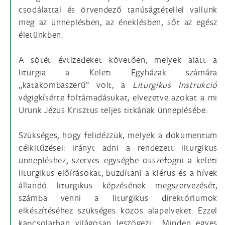
csodálattal és örvendező tanúságtétellel vallunk
meg az ünneplésben, az éneklésben, sőt az egész
életünkben.
A sötét évtizedeket követően, melyek alatt a
liturgia a Keleti Egyházak számára
„katakombaszerű” volt, a
Liturgikus Instrukció
végigkísérte föltámadásukat, elvezetve azokat a mi
Urunk Jézus Krisztus teljes titkának ünneplésébe.
Szükséges, hogy felidézzük, melyek a dokumentum
célkitűzései: irányt adni a rendezett liturgikus
ünnepléshez, szerves egységbe összefogni a keleti
liturgikus előírásokat, buzdítani a klérus és a hívek
állandó liturgikus képzésének megszervezését,
számba venni a liturgikus direktóriumok
elkészítéséhez szükséges közös alapelveket. Ezzel
kapcsolatban világosan leszögezi: „Minden egyes