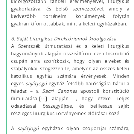
kidolgozottabb tanbeli eredményeivel, liturgikus
gyakorlatával és belső szervezetével, amely a
kedvezőbb történelmi körülmények folytán
gyakran kiforrottabbak, mint a keleti egyházakban.
6. Saját Liturgikus Direktóriumok kidolgozása
A Szentszék útmutatásai és a keleti liturgikus
hagyományok alapján összeállított ezen Instrukció
csupán arra szorítkozik, hogy olyan elveket és
szabályokat szögezzen le, amelyek az összes keleti
katolikus egyház számára érvényesek. Minden
egyes
sajátjogú
egyház felsőbb hatóságára hárul a
feladat – a
Sacri Canones
apostoli konstitúció
útmutatásai
[11]
alapján –, hogy ezeket teljes
odaadással összegyűjtse, és beillessze saját
részleges liturgikus törvényeinek előírásai közé.
A
sajátjogú
egyházak olyan csoportjai számára,