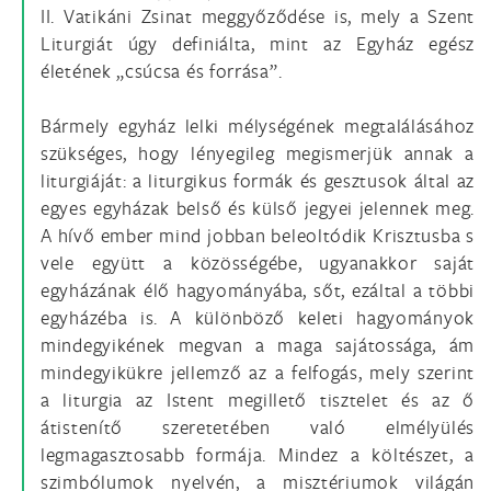
II. Vatikáni Zsinat meggyőződése is, mely a Szent
Liturgiát úgy definiálta, mint az Egyház egész
életének „csúcsa és forrása”.
Bármely egyház lelki mélységének megtalálásához
szükséges, hogy lényegileg megismerjük annak a
liturgiáját: a liturgikus formák és gesztusok által az
egyes egyházak belső és külső jegyei jelennek meg.
A hívő ember mind jobban beleoltódik Krisztusba s
vele együtt a közösségébe, ugyanakkor saját
egyházának élő hagyományába, sőt, ezáltal a többi
egyházéba is. A különböző keleti hagyományok
mindegyikének megvan a maga sajátossága, ám
mindegyikükre jellemző az a felfogás, mely szerint
a liturgia az Istent megillető tisztelet és az ő
átistenítő szeretetében való elmélyülés
legmagasztosabb formája. Mindez a költészet, a
szimbólumok nyelvén, a misztériumok világán