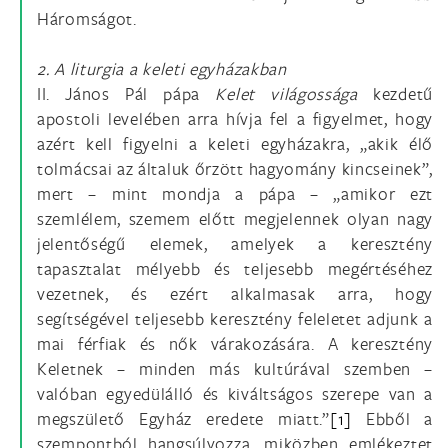
Háromságot.
2. A liturgia a keleti egyházakban
II. János Pál pápa
Kelet világossága
kezdetű
apostoli levelében arra hívja fel a figyelmet, hogy
azért kell figyelni a keleti egyházakra, „akik élő
tolmácsai az általuk őrzött hagyomány kincseinek”,
mert – mint mondja a pápa – „amikor ezt
szemlélem, szemem előtt megjelennek olyan nagy
jelentőségű elemek, amelyek a keresztény
tapasztalat mélyebb és teljesebb megértéséhez
vezetnek, és ezért alkalmasak arra, hogy
segítségével teljesebb keresztény feleletet adjunk a
mai férfiak és nők várakozására. A keresztény
Keletnek – minden más kultúrával szemben –
valóban egyedülálló és kiváltságos szerepe van a
megszülető Egyház eredete miatt.”
[1]
Ebből a
szempontból hangsúlyozza, miközben emlékeztet