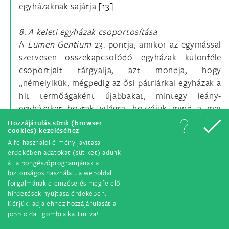
egyházaknak sajátja.
[13]
8. A keleti egyházak csoportosítása
A
Lumen Gentium
23. pontja, amikor az egymással
szervesen összekapcsolódó egyházak különféle
csoportjait tárgyalja, azt mondja, hogy
„némelyikük, mégpedig az ősi pátriárkai egyházak a
hit termőágaként újabbakat, mintegy leány-
egyházakat hoztak világra; hozzájuk mind a mai
napig igen szoros kötelék fűzi őket (...)”. A Keleti
Hozzájárulás sütik (browser
cookies) kezeléséhez
Egyházak Kánonjainak Kódexe szintén ezt állítja,
A felhasználói élmény javítása
amikor úgy beszél a
sajátjogú
egyházakról, mint a
érdekében adatokat (sütiket) adunk
hierarchia által egyesült krisztushívők
át a böngészőprogramjának a
csoportjairól (27. kán.), amikor úgy beszél a
biztonságos használat, a weboldal
forgalmának elemzése és megfelelő
rítusokról, mint amelyek saját örökségüket képezik
hirdetések nyújtása érdekében.
(28. kán. 1. §), és pontosítja, hogy ezek a rítusok az
Kérjük, adja ehhez hozzájárulását a
alexandriai, antiochiai, örmény, káld és
jobb oldali gombra kattintva!
konstantinápolyi hagyományokból erednek (28.