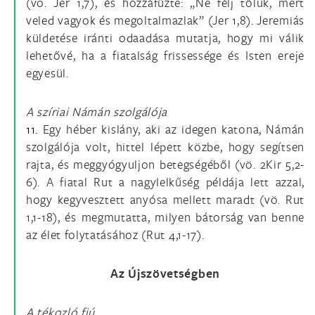
(vö. Jer 1,7), és hozzáfűzte: „Ne félj tőlük, mert
veled vagyok és megoltalmazlak” (Jer 1,8). Jeremiás
küldetése iránti odaadása mutatja, hogy mi válik
lehetővé, ha a fiatalság frissessége és Isten ereje
egyesül.
A szíriai Námán szolgálója
11.
Egy héber kislány, aki az idegen katona, Námán
szolgálója volt, hittel lépett közbe, hogy segítsen
rajta, és meggyógyuljon betegségéből (vö. 2Kir 5,2-
6). A fiatal Rut a nagylelkűség példája lett azzal,
hogy kegyvesztett anyósa mellett maradt (vö. Rut
1,1-18), és megmutatta, milyen bátorság van benne
az élet folytatásához (Rut 4,1-17).
Az Újszövetségben
A tékozló fiú