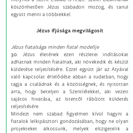
köszönhetően Jézus szabadon mozog, és tanul
együtt menni a többiekkel.
Jézus ifjúsága megvilágosít
Jézus fiatalsága minden fiatal modellje
30.
Jézus életének ezen részletei indításokat
adhatnak minden fiatalnak, aki növekedik és készül
küldetése teljesítésére. Ezzel együtt jár az Atyával
való kapcsolat érlelődése abban a tudatban, hogy
tagja a családnak és a közösségnek, és nyitottan
arra, hogy beteljen a Szentlélekkel, aki vezeti
sajátos hivatása, az Istentől rábízott küldetés
teljesítésére.
Mindezt nem szabad figyelmen kívül hagyni a
fiatalok lelkipásztori gondozásában, hogy ne olyan
projekteket alkossunk, melyek elszigetelik a