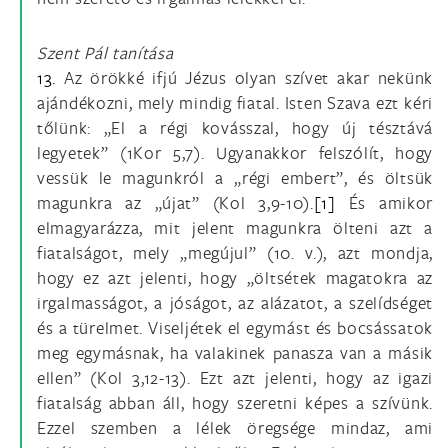
Szent Pál tanítása
13.
Az örökké ifjú Jézus olyan szívet akar nekünk
ajándékozni, mely mindig fiatal. Isten Szava ezt kéri
tőlünk: „El a régi kovásszal, hogy új tésztává
legyetek” (1Kor 5,7). Ugyanakkor felszólít, hogy
vessük le magunkról a „régi embert”, és öltsük
magunkra az „újat” (Kol 3,9-10).
[1]
És amikor
elmagyarázza, mit jelent magunkra ölteni azt a
fiatalságot, mely „megújul” (10. v.), azt mondja,
hogy ez azt jelenti, hogy „öltsétek magatokra az
irgalmasságot, a jóságot, az alázatot, a szelídséget
és a türelmet. Viseljétek el egymást és bocsássatok
meg egymásnak, ha valakinek panasza van a másik
ellen” (Kol 3,12-13). Ezt azt jelenti, hogy az igazi
fiatalság abban áll, hogy szeretni képes a szívünk.
Ezzel szemben a lélek öregsége mindaz, ami