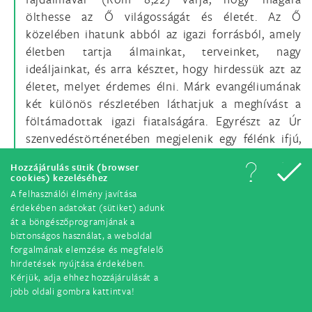
ölthesse az Ő világosságát és életét. Az Ő
közelében ihatunk abból az igazi forrásból, amely
életben tartja álmainkat, terveinket, nagy
ideáljainkat, és arra késztet, hogy hirdessük azt az
életet, melyet érdemes élni. Márk evangéliumának
két különös részletében láthatjuk a meghívást a
föltámadottak igazi fiatalságára. Egyrészt az Úr
szenvedéstörténetében megjelenik egy félénk ifjú,
aki próbálta követni Jézust, de ruhátlanul elfutott
Hozzájárulás sütik (browser
(14,51-52), egy ifjú, akinek nem volt bátorsága
cookies) kezeléséhez
mindent kockáztatni az Úr követéséért. Másrészt az
A felhasználói élmény javítása
üres sírnál ott látunk egy „fehér ruhába öltözött’
érdekében adatokat (sütiket) adunk
át a böngészőprogramjának a
(16,5) ifjút, aki a félelem legyőzésére szólított fel és
biztonságos használat, a weboldal
hirdette a föltámadás örömét (vö. 16,6-7).
forgalmának elemzése és megfelelő
hirdetések nyújtása érdekében.
Kérjük, adja ehhez hozzájárulását a
Jézus fiatalsága a csillagunk
jobb oldali gombra kattintva!
33.
Az Úr arra hív minket, hogy csillagokat