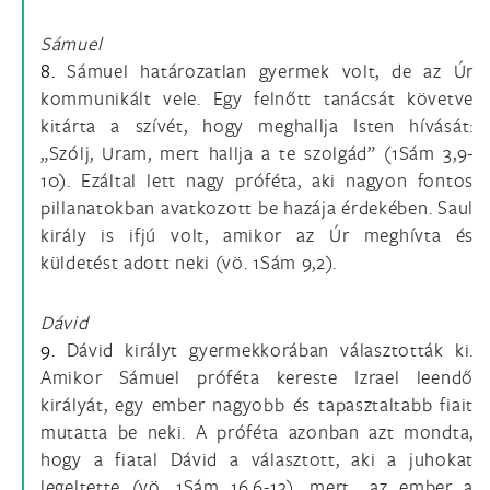
Sámuel
8.
Sámuel határozatlan gyermek volt, de az Úr
kommunikált vele. Egy felnőtt tanácsát követve
kitárta a szívét, hogy meghallja Isten hívását:
„Szólj, Uram, mert hallja a te szolgád” (1Sám 3,9-
10). Ezáltal lett nagy próféta, aki nagyon fontos
pillanatokban avatkozott be hazája érdekében. Saul
király is ifjú volt, amikor az Úr meghívta és
küldetést adott neki (vö. 1Sám 9,2).
Dávid
9.
Dávid királyt gyermekkorában választották ki.
Amikor Sámuel próféta kereste Izrael leendő
királyát, egy ember nagyobb és tapasztaltabb fiait
mutatta be neki. A próféta azonban azt mondta,
hogy a fiatal Dávid a választott, aki a juhokat
legeltette (vö. 1Sám 16,6-13), mert „az ember a