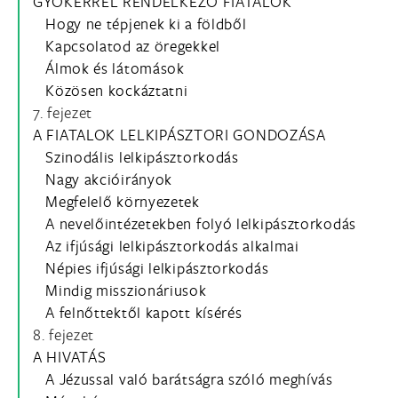
GYÖKÉRREL RENDELKEZŐ FIATALOK
Hogy ne tépjenek ki a földből
Kapcsolatod az öregekkel
Álmok és látomások
Közösen kockáztatni
7. fejezet
A FIATALOK LELKIPÁSZTORI GONDOZÁSA
Szinodális lelkipásztorkodás
Nagy akcióirányok
Megfelelő környezetek
A nevelőintézetekben folyó lelkipásztorkodás
Az ifjúsági lelkipásztorkodás alkalmai
Népies ifjúsági lelkipásztorkodás
Mindig misszionáriusok
A felnőttektől kapott kísérés
8. fejezet
A HIVATÁS
A Jézussal való barátságra szóló meghívás