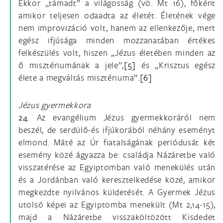
Ekkor „támadt” a világosság (vö. Mt 16), főként
amikor teljesen odaadta az életét. Életének vége
nem improvizáció volt, hanem az ellenkezője, mert
egész ifjúsága minden mozzanatában értékes
felkészülés volt, hiszen „Jézus életében minden az
ő misztériumának a jele”,
[5]
és „Krisztus egész
élete a megváltás misztériuma”.
[6]
Jézus gyermekkora
24.
Az evangélium Jézus gyermekkoráról nem
beszél, de serdülő-és ifjúkorából néhány eseményt
elmond. Máté az Úr fiatalságának periódusát két
esemény közé ágyazza be: családja Názáretbe való
visszatérése az Egyiptomban való menekülés után
és a Jordánban való keresztelkedése közé, amikor
megkezdte nyilvános küldetését. A Gyermek Jézus
utolsó képei az Egyiptomba menekült (Mt 2,14-15),
majd a Názáretbe visszaköltözött Kisdedet