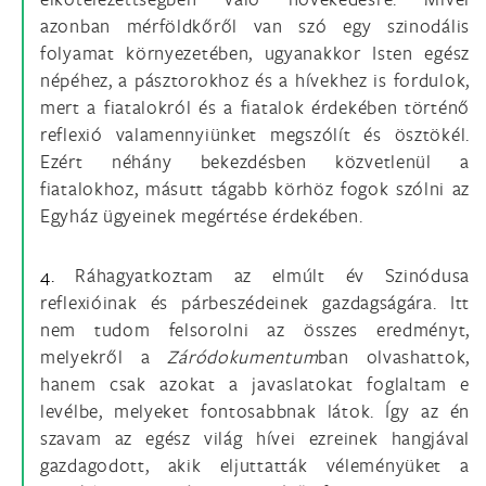
azonban mérföldkőről van szó egy szinodális
folyamat környezetében, ugyanakkor Isten egész
népéhez, a pásztorokhoz és a hívekhez is fordulok,
mert a fiatalokról és a fiatalok érdekében történő
reflexió valamennyiünket megszólít és ösztökél.
Ezért néhány bekezdésben közvetlenül a
fiatalokhoz, másutt tágabb körhöz fogok szólni az
Egyház ügyeinek megértése érdekében.
4.
Ráhagyatkoztam az elmúlt év Szinódusa
reflexióinak és párbeszédeinek gazdagságára. Itt
nem tudom felsorolni az összes eredményt,
melyekről a
Záródokumentum
ban olvashattok,
hanem csak azokat a javaslatokat foglaltam e
levélbe, melyeket fontosabbnak látok. Így az én
szavam az egész világ hívei ezreinek hangjával
gazdagodott, akik eljuttatták véleményüket a