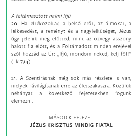
A feltámasztott naimi ifjú
20.
Ha eltékozoltad a belső erőt, az álmokat, a
lelkesedést, a reményt és a nagylelkűséget, Jézus
úgy jelenik meg előtted, mint az özvegy asszony
halott fia előtt, és a Föltámadott minden erejével
szól hozzád az Úr: „Ifjú, mondom neked, kelj föl!”
(Lk 7,14).
21.
A Szentírásnak még sok más részlete is van,
melyek rávilágítanak erre az életszakaszra. Közülük
néhányat a következő fejezetekben fogunk
elemezni.
MÁSODIK FEJEZET
JÉZUS KRISZTUS MINDIG FIATAL