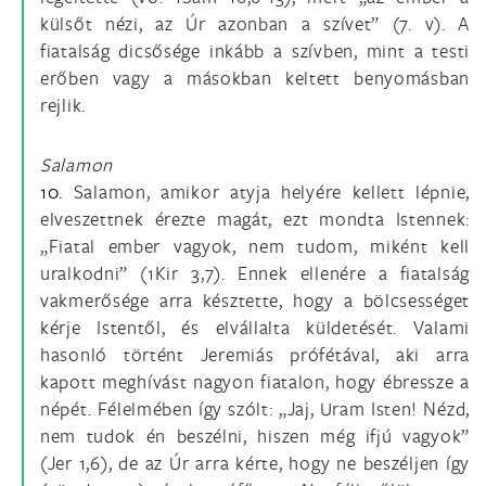
külsőt nézi, az Úr azonban a szívet” (7. v). A
fiatalság dicsősége inkább a szívben, mint a testi
erőben vagy a másokban keltett benyomásban
rejlik.
Salamon
10.
Salamon, amikor atyja helyére kellett lépnie,
elveszettnek érezte magát, ezt mondta Istennek:
„Fiatal ember vagyok, nem tudom, miként kell
uralkodni” (1Kir 3,7). Ennek ellenére a fiatalság
vakmerősége arra késztette, hogy a bölcsességet
kérje Istentől, és elvállalta küldetését. Valami
hasonló történt Jeremiás prófétával, aki arra
kapott meghívást nagyon fiatalon, hogy ébressze a
népét. Félelmében így szólt: „Jaj, Uram Isten! Nézd,
nem tudok én beszélni, hiszen még ifjú vagyok”
(Jer 1,6), de az Úr arra kérte, hogy ne beszéljen így