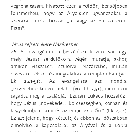
végrehajtására hivatott ezen a földön, bensőjében
fölismerheti, hogy az Atyaisten ugyanazokat a
szavakat intézi hozzá: „Te vagy az én szeretett
Fiam”.
Jézus rejtett élete Názáretben
26.
Az evangéliumi elbeszélések között van egy,
mely Jézust serdülőkora végén mutatja, akkor,
amikor visszatért szüleivel Názáretbe, miután
elveszítették őt, és megtalálták a templomban (vö.
Lk 2,41-51). Az evangelista azt mondja:
„engedelmeskedett nekik” (vö. Lk 2,51), mert nem
tagadta meg a családját. Ezután Lukács hozzáfűzi,
hogy Jézus „növekedett bölcsességben, korban és
kegyelemben Isten és az emberek előtt” (Lk 2,52).
Ez azt jelenti, hogy készült, és ebben az időszakban
elmélyítette kapcsolatát az Atyával és a többi