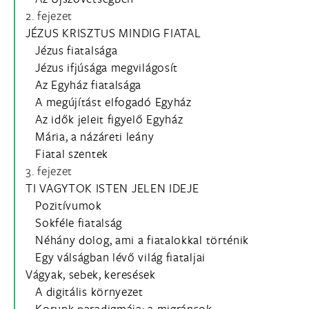
2. fejezet
JÉZUS KRISZTUS MINDIG FIATAL
Jézus fiatalsága
Jézus ifjúsága megvilágosít
Az Egyház fiatalsága
A megújítást elfogadó Egyház
Az idők jeleit figyelő Egyház
Mária, a názáreti leány
Fiatal szentek
3. fejezet
TI VAGYTOK ISTEN JELEN IDEJE
Pozitívumok
Sokféle fiatalság
Néhány dolog, ami a fiatalokkal történik
Egy válságban lévő világ fiataljai
Vágyak, sebek, keresések
A digitális környezet
Korunk paradigmája: a migránsok