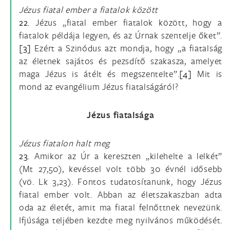
Jézus fiatal ember a fiatalok között
22.
Jézus „fiatal ember fiatalok között, hogy a
fiatalok példája legyen, és az Úrnak szentelje őket”.
[3]
Ezért a Szinódus azt mondja, hogy „a fiatalság
az életnek sajátos és pezsdítő szakasza, amelyet
maga Jézus is átélt és megszentelte”.
[4]
Mit is
mond az evangélium Jézus fiatalságáról?
Jézus fiatalsága
Jézus fiatalon halt meg
23.
Amikor az Úr a kereszten „kilehelte a lelkét”
(Mt 27,50), kevéssel volt több 30 évnél idősebb
(vö. Lk 3,23). Fontos tudatosítanunk, hogy Jézus
fiatal ember volt. Abban az életszakaszban adta
oda az életét, amit ma fiatal felnőttnek nevezünk.
Ifjúsága teljében kezdte meg nyilvános működését.