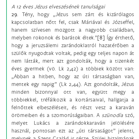
A 12 éves Jézus elveszésének tanulságai
29.
Tény, hogy „Jézus sem zárt és kizárólagos
kapcsolatban nőtt fel, csak Máriával és Józseffel,
hanem szívesen mozgott a nagyobb családban,
melyben rokonok és barátok éltek.”
[8]
Így érthető,
hogy a jeruzsálemi zarándoklatról hazatérőben a
szülők nyugodtak voltak, pedig egy teljes napon át
nem látták, mert azt gondolták, hogy a tizenkét
éves gyermek (vö. Lk 2,42) a többiek között van:
„Abban a hitben, hogy az úti társaságban van,
mentek egy napig” (Lk 2,44). Azt gondolták, Jézus
minden bizonnyal ott van, együtt megy a
többiekkel, tréfálkozik a kortársaival, hallgatja a
felnőttek elbeszéléseit, és részt vesz a karaván
örömeiben és a szomorúságaiban. A
szünodía
szó,
melyet Lukács a zarándokkaraván jelölésére
használ, pontosan ezt az „úti társaságot” jelenti,
melynek a Szent Család is része. Szülei bizalmának