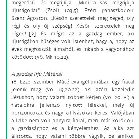
megerősíti és megújítja: „Mint a sas, megújítja
ifjúságodat” (Zsolt 103,5). Ezért panaszkodott
Szent Ágoston: „Későn szerettelek meg téged, oly
régi és oly új szépség! Későn szerettelek meg
téged!”
[2]
És mégis az a gazdag ember, aki
ifjúságában hűséges volt Istenhez, hagyta, hogy az
évek megfosszák álmaitól, és inkább a vagyonához
kötődött (vö. Mk 10,22).
A gazdag ifjú Máténál
18.
Ezzel szemben Máté evangéliumában egy fiatal
jelenik meg (vö. 19,20.22), aki azért közeledik
Jézushoz, hogy valami többet kérjen (vö. 20. v.) a
fiatalokra jellemző nyitott lélekkel, mely új
horizontokat és nagy kihívásokat keres. Valójában
a lelke nem volt annyira fiatal, mert már kötődött
a gazdasághoz és a kényelemhez. Az ajka azt
állította, hogy valami többre vágyik, de amikor