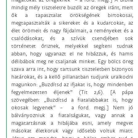
mindig mély tiszteletre buzdít az öregek iránt, mert
ők a tapasztalat örökségének birtokosai,
megtapasztalták a sikereket és a kudarcokat, az
élet örömeit és nagy fájdalmait, a reményeket és a
csalódásokat, és a szívük csendjében sok
történetet őriznek, melyekkel segíteni tudnak
abban, hogy ugyanazt el ne hibázzuk, és hamis
délibábok meg ne csaljanak minket. Egy bölcs öreg
szava arra int, hogy tartsunk tiszteletben bizonyos
határokat, és a kellő pillanatban tudjunk uralkodni
magunkon: „Buzdítsd az ifjakat is, hogy mindenben
fegyelmezetten éljenek” (Tit 2,6). [A pápa
szövegében: „Buzdítsd a fiatalabbakat is, hogy
okosak legyenek” – a ford. megj.] Nem jó
bálványozniuk a fiatalságukat, vagy annak a
magatartásnak a hibájába esni, amely megvet
másokat életkoruk vagy idősebb voltuk miatt.