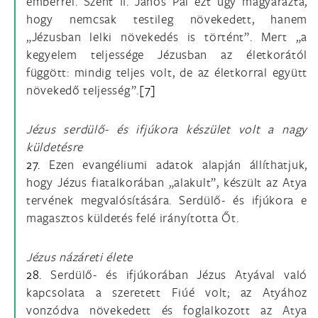
emberrel. Szent II. János Pál ezt úgy magyarázta,
hogy nemcsak testileg növekedett, hanem
„Jézusban lelki növekedés is történt”. Mert „a
kegyelem teljessége Jézusban az életkorától
függött: mindig teljes volt, de az életkorral együtt
növekedő teljesség”.
[7]
Jézus serdülő- és ifjúkora készület volt a nagy
küldetésre
27.
Ezen evangéliumi adatok alapján állíthatjuk,
hogy Jézus fiatalkorában „alakult”, készült az Atya
tervének megvalósítására. Serdülő- és ifjúkora e
magasztos küldetés felé irányította Őt.
Jézus názáreti élete
28.
Serdülő- és ifjúkorában Jézus Atyával való
kapcsolata a szeretett Fiúé volt; az Atyához
vonzódva növekedett és foglalkozott az Atya