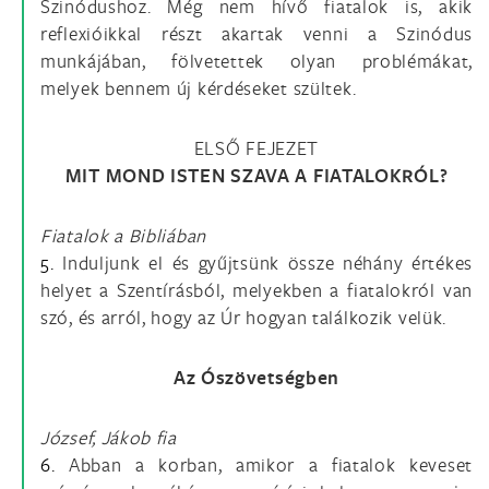
Szinódushoz. Még nem hívő fiatalok is, akik
reflexióikkal részt akartak venni a Szinódus
munkájában, fölvetettek olyan problémákat,
melyek bennem új kérdéseket szültek.
ELSŐ FEJEZET
MIT MOND ISTEN SZAVA A FIATALOKRÓL?
Fiatalok a Bibliában
5.
Induljunk el és gyűjtsünk össze néhány értékes
helyet a Szentírásból, melyekben a fiatalokról van
szó, és arról, hogy az Úr hogyan találkozik velük.
Az Ószövetségben
József, Jákob fia
6.
Abban a korban, amikor a fiatalok keveset