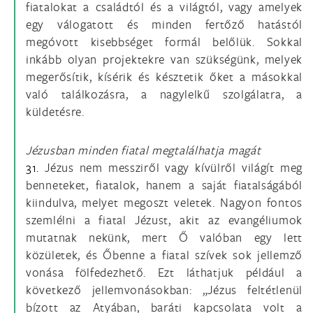
fiatalokat a családtól és a világtól, vagy amelyek
egy válogatott és minden fertőző hatástól
megóvott kisebbséget formál belőlük. Sokkal
inkább olyan projektekre van szükségünk, melyek
megerősítik, kísérik és késztetik őket a másokkal
való találkozásra, a nagylelkű szolgálatra, a
küldetésre.
Jézusban minden fiatal megtalálhatja magát
31.
Jézus nem messziről vagy kívülről világít meg
benneteket, fiatalok, hanem a saját fiatalságából
kiindulva, melyet megoszt veletek. Nagyon fontos
szemlélni a fiatal Jézust, akit az evangéliumok
mutatnak nekünk, mert Ő valóban egy lett
közületek, és Őbenne a fiatal szívek sok jellemző
vonása fölfedezhető. Ezt láthatjuk például a
következő jellemvonásokban: „Jézus feltétlenül
bízott az Atyában, baráti kapcsolata volt a