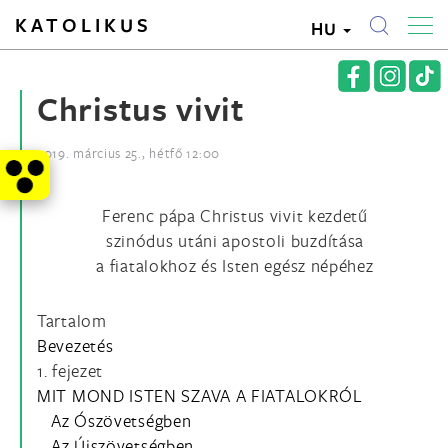
KATOLIKUS
HU
Christus vivit
2019. március 25., hétfő 12:00
Ferenc pápa Christus vivit kezdetű
szinódus utáni apostoli buzdítása
a fiatalokhoz és Isten egész népéhez
Tartalom
Bevezetés
1. fejezet
MIT MOND ISTEN SZAVA A FIATALOKRÓL
Az Ószövetségben
Az Újszövetségben