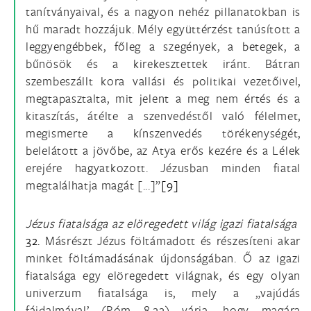
tanítványaival, és a nagyon nehéz pillanatokban is
hű maradt hozzájuk. Mély együttérzést tanúsított a
leggyengébbek, főleg a szegények, a betegek, a
bűnösök és a kirekesztettek iránt. Bátran
szembeszállt kora vallási és politikai vezetőivel,
megtapasztalta, mit jelent a meg nem értés és a
kitaszítás, átélte a szenvedéstől való félelmet,
megismerte a kínszenvedés törékenységét,
belelátott a jövőbe, az Atya erős kezére és a Lélek
erejére hagyatkozott. Jézusban minden fiatal
megtalálhatja magát [...]”
[9]
Jézus fiatalsága az elöregedett világ igazi fiatalsága
32.
Másrészt Jézus föltámadott és részesíteni akar
minket föltámadásának újdonságában. Ő az igazi
fiatalsága egy elöregedett világnak, és egy olyan
univerzum fiatalsága is, mely a „vajúdás
fájdalmával’ (Róm 8,22) várja, hogy magára