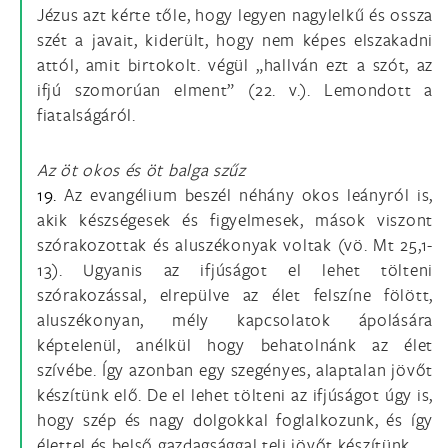
Jézus azt kérte tőle, hogy legyen nagylelkű és ossza
szét a javait, kiderült, hogy nem képes elszakadni
attól, amit birtokolt. végül „hallván ezt a szót, az
ifjú szomorúan elment” (22. v.). Lemondott a
fiatalságáról.
Az öt okos és öt balga szűz
19.
Az evangélium beszél néhány okos leányról is,
akik készségesek és figyelmesek, mások viszont
szórakozottak és aluszékonyak voltak (vö. Mt 25,1-
13). Ugyanis az ifjúságot el lehet tölteni
szórakozással, elrepülve az élet felszíne fölött,
aluszékonyan, mély kapcsolatok ápolására
képtelenül, anélkül hogy behatolnánk az élet
szívébe. Így azonban egy szegényes, alaptalan jövőt
készítünk elő. De el lehet tölteni az ifjúságot úgy is,
hogy szép és nagy dolgokkal foglalkozunk, és így
élettel és belső gazdagsággal teli jövőt készítünk.