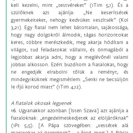
kell kezelni, mint „testvéreket” (1Tim 5,1). És a
szülőknek azt ajánlja: „Ne keserítsétek
gyermekeiteket, nehogy kedvüket veszítsék” (Kol
3,21). Egy fiatal nem lehet bátortalan, sajátossága,
hogy nagy dolgokról álmodik, tágas horizontokat
keres, többre merészkedik, meg akarja hódítani a
világot, tud feladatokat vállalni, és önmagából a
legjobbat akarja adni, hogy a meglévőnél valami
jobbat alkosson. Ezért buzdítom a fiatalokat, hogy
ne engedjék elrabolni tőlük a reményt, és
mindegyiküknek megismétlem: „Senki ne becsüljön
le ifjú korod miatt” (1Tim 4,12).
A fiatalok okosak legyenek
16.
Ugyanakkor azonban [Isten Szava] azt ajánlja a
fiataloknak: „engedelmeskedjetek az elöljáróknak”
(1Pt 5,5). [A Pápa szövegében: „vessétek alá
magatokat az öregeknek” – a ford. megj.] A Biblia