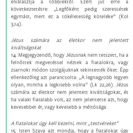
elválasztja a többiektől. Ezért jut erre a
következtetésre: „Legfőként pedig szeressétek
egymást, mert ez a tökéletesség köteléke” (Kol
3,14).
Jézus számára az életkor nem jelentett
kiváltságokat
14.
Megjegyzendő, hogy Jézusnak nem tetszett, ha a
felnőttek megvetéssel néztek a fiatalokra, vagy
zsarnoki módon szolgájuknak tekintették őket. Épp
ellenkezőleg azt parancsolta: „A legnagyobb legyen
olyan, mintha a legkisebb volna” (Lk 22,26). Jézus
számára az életkor nem jelentett kiváltságokat, és
ha valaki fiatalabb volt, az nem jelentette azt, hogy
kevesebbet ér, vagy kevesebb a méltósága.
A fiatalokat úgy kell kezelni, mint „testvéreket”
15.
Isten Szava azt mondja, hogy a fiatalokat úgy