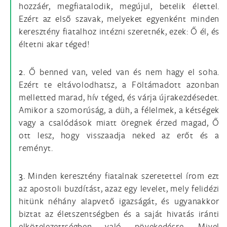
hozzáér, megfiatalodik, megújul, betelik élettel.
Ezért az első szavak, melyeket egyenként minden
keresztény fiatalhoz intézni szeretnék, ezek: Ő él, és
éltetni akar téged!
2.
Ő benned van, veled van és nem hagy el soha.
Ezért te eltávolodhatsz, a Föltámadott azonban
melletted marad, hív téged, és várja újrakezdésedet.
Amikor a szomorúság, a düh, a félelmek, a kétségek
vagy a csalódások miatt öregnek érzed magad, Ő
ott lesz, hogy visszaadja neked az erőt és a
reményt.
3.
Minden keresztény fiatalnak szeretettel írom ezt
az apostoli buzdítást, azaz egy levelet, mely felidézi
hitünk néhány alapvető igazságát, és ugyanakkor
biztat az életszentségben és a saját hivatás iránti
elkötelezettségben való növekedésre. Mivel