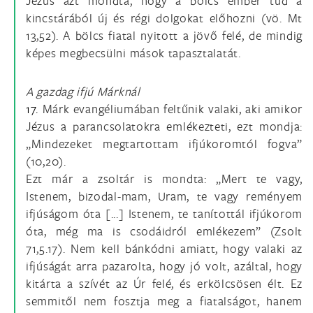
Jézus azt mondta, hogy a bölcs ember tud a
kincstárából új és régi dolgokat előhozni (vö. Mt
13,52). A bölcs fiatal nyitott a jövő felé, de mindig
képes megbecsülni mások tapasztalatát.
A gazdag ifjú Márknál
17.
Márk evangéliumában feltűnik valaki, aki amikor
Jézus a parancsolatokra emlékezteti, ezt mondja:
„Mindezeket megtartottam ifjúkoromtól fogva”
(10,20).
Ezt már a zsoltár is mondta: „Mert te vagy,
Istenem, bizodal-mam, Uram, te vagy reményem
ifjúságom óta [...] Istenem, te tanítottál ifjúkorom
óta, még ma is csodáidról emlékezem” (Zsolt
71,5.17). Nem kell bánkódni amiatt, hogy valaki az
ifjúságát arra pazarolta, hogy jó volt, azáltal, hogy
kitárta a szívét az Úr felé, és erkölcsösen élt. Ez
semmitől nem fosztja meg a fiatalságot, hanem