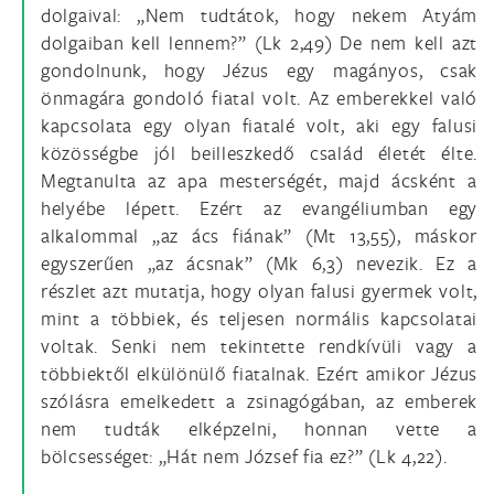
dolgaival: „Nem tudtátok, hogy nekem Atyám
dolgaiban kell lennem?” (Lk 2,49) De nem kell azt
gondolnunk, hogy Jézus egy magányos, csak
önmagára gondoló fiatal volt. Az emberekkel való
kapcsolata egy olyan fiatalé volt, aki egy falusi
közösségbe jól beilleszkedő család életét élte.
Megtanulta az apa mesterségét, majd ácsként a
helyébe lépett. Ezért az evangéliumban egy
alkalommal „az ács fiának” (Mt 13,55), máskor
egyszerűen „az ácsnak” (Mk 6,3) nevezik. Ez a
részlet azt mutatja, hogy olyan falusi gyermek volt,
mint a többiek, és teljesen normális kapcsolatai
voltak. Senki nem tekintette rendkívüli vagy a
többiektől elkülönülő fiatalnak. Ezért amikor Jézus
szólásra emelkedett a zsinagógában, az emberek
nem tudták elképzelni, honnan vette a
bölcsességet: „Hát nem József fia ez?” (Lk 4,22).