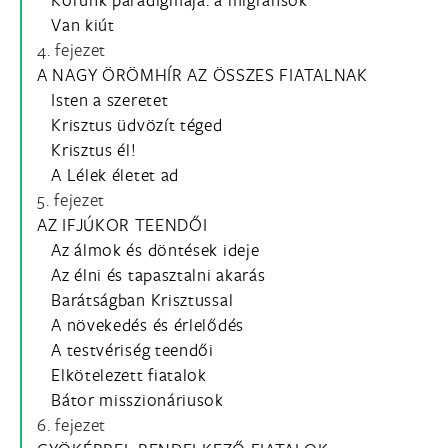
Van kiút
4. fejezet
A NAGY ÖRÖMHÍR AZ ÖSSZES FIATALNAK
Isten a szeretet
Krisztus üdvözít téged
Krisztus él!
A Lélek életet ad
5. fejezet
AZ IFJÚKOR TEENDŐI
Az álmok és döntések ideje
Az élni és tapasztalni akarás
Barátságban Krisztussal
A növekedés és érlelődés
A testvériség teendői
Elkötelezett fiatalok
Bátor misszionáriusok
6. fejezet