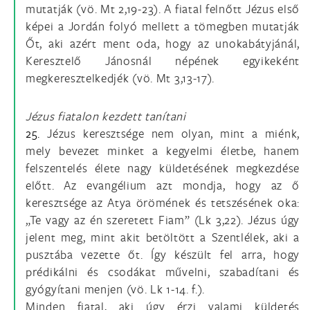
mutatják (vö. Mt 2,19-23). A fiatal felnőtt Jézus első
képei a Jordán folyó mellett a tömegben mutatják
Őt, aki azért ment oda, hogy az unokabátyjánál,
Keresztelő Jánosnál népének egyikeként
megkeresztelkedjék (vö. Mt 3,13-17).
Jézus fiatalon kezdett tanítani
25.
Jézus keresztsége nem olyan, mint a miénk,
mely bevezet minket a kegyelmi életbe, hanem
felszentelés élete nagy küldetésének megkezdése
előtt. Az evangélium azt mondja, hogy az ő
keresztsége az Atya örömének és tetszésének oka:
„Te vagy az én szeretett Fiam” (Lk 3,22). Jézus úgy
jelent meg, mint akit betöltött a Szentlélek, aki a
pusztába vezette őt. Így készült fel arra, hogy
prédikálni és csodákat művelni, szabadítani és
gyógyítani menjen (vö. Lk 1-14. f.).
Minden fiatal, aki úgy érzi valami küldetés