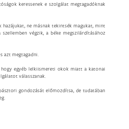
 hatóságok keressenek e szolgálat megtagadóknak
k hazájukat, ne másnak tekintsék magukat, mint
 szellemben végzik, a béke megszilárdításához
es azt megtagadni.
, hogy egyéb lelkiismereti okok miatt a katonai
olgálatot válasszanak.
lkipásztori gondozását előmozdítsa, de tudatában
eg.