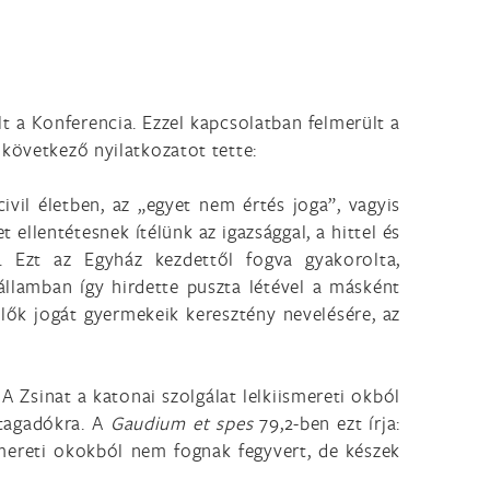
lt a Konferencia. Ezzel kapcsolatban felmerült a
 következő nyilatkozatot tette:
ivil életben, az „egyet nem értés joga”, vagyis
ellentétesnek ítélünk az igazsággal, a hittel és
. Ezt az Egyház kezdettől fogva gyakorolta,
 államban így hirdette puszta létével a másként
lők jogát gyermekeik keresztény nevelésére, az
A Zsinat a katonai szolgálat lelkiismereti okból
gtagadókra. A
Gaudium et spes
79,2-ben ezt írja:
smereti okokból nem fognak fegyvert, de készek