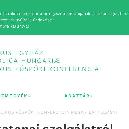
t (sütiket) adunk át a böngészőprogramjának a biztonságos haszn
detések nyújtása érdekében.
mbra kattintva!
ÁZMEGYÉK
ADATTÁR
LIKUS PÜSPÖKI KONFERENCIA MEGNYILATKOZÁSAI
katonai szolgálatról