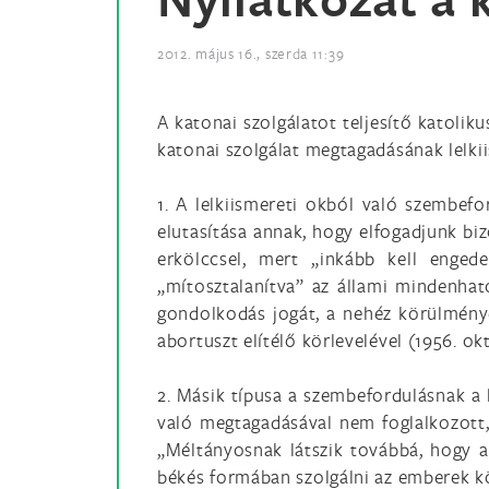
2012. május 16., szerda 11:39
A katonai szolgálatot teljesítő katolik
katonai szolgálat megtagadásának lelkii
1. A lelkiismereti okból való szembefo
elutasítása annak, hogy elfogadjunk biz
erkölccsel, mert „inkább kell enged
„mítosztalanítva” az állami mindenható
gondolkodás jogát, a nehéz körülménye
abortuszt elítélő körlevelével (1956. ok
2. Másik típusa a szembefordulásnak a k
való megtagadásával nem foglalkozott,
„Méltányosnak látszik továbbá, hogy a
békés formában szolgálni az emberek k