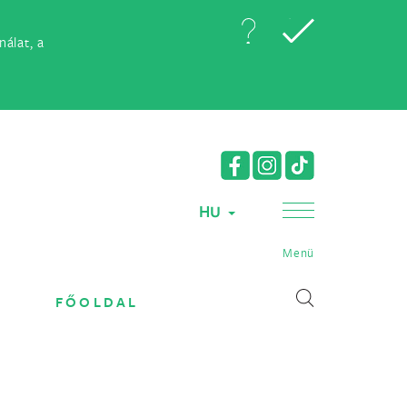
álat, a
HU
Menü
FŐOLDAL