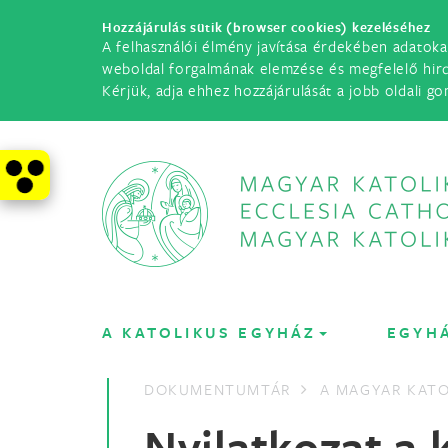
Hozzájárulás sütik (browser cookies) kezeléséhez
A felhasználói élmény javítása érdekében adatoka
weboldal forgalmának elemzése és megfelelő hir
Kérjük, adja ehhez hozzájárulását a jobb oldali go
A KATOLIKUS EGYHÁZ
EGYH
DOKUMENTUMTÁR
A MAGYAR KATO
Nyilatkozat a 