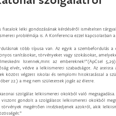
us fiatalok lelki gondozásának kérdéséről ismételten tárgya
smereti problémája is. A Konferencia ezzel kapcsolatban a
rdulásnak több típusa van. Az egyik a szembefordulás a c
onyos tanításokat, törvényeket vagy szokásokat, amelyeket 
elmeskedni Istennek,mint az embereknek!”(ApCsel 5,29)
ság elvét, védve a lelkiismereti szabadságot. Az ateista
k között végzett iskolai és templomi hitoktatással a szü
tóber 22.) a meg nem születettek jogát az életre.
atonai szolgálat lelkiismereti okokból való megtagadása. 
 viszont gondolt a szolgálatot lelkiismereti okokból me
 törvények megértően intézkedjenek azokról, akik lelkii
özösségét.”