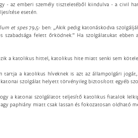
gy - az emberi személy tiszteletéből kiindulva - a civil
ljesítése esetén.
ium et spes
79,5- ben: „Akik pedig katonáskodva szolgáljá
s szabadsága felett őrködnek.” Ha szolgálatukat ebben a
zik a katolikus hittel, katolikus hite miatt senki sem kötel
n tartja a katolikus híveknek is azt az állampolgári jogát
 katonai szolgálat helyett törvényileg biztosított egyéb sz
ogy a katonai szolgálatot teljesítő katolikus fiatalok le
nagy paphiány miatt csak lassan és fokozatosan oldható m