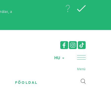
álat, a
HU
Menü
FŐOLDAL