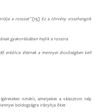
rülje a rosszat
”.
[15]
Ez a törvény visszhangzik
nak gyakorlásában hajlik a rosszra.
dő erkölcsi életnek a mennyei dicsőségben kell
géreteket ismétli, amelyeket a választott nép
mennyei boldogságra irányítja őket: