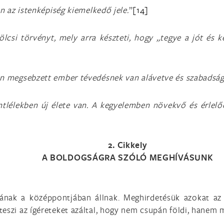
en az istenképiség kiemelkedő jele.
”
[14]
lcsi törvényt, mely arra készteti, hogy „tegye a jót és ke
n megsebzett ember tévedésnek van alávetve és szabadságá
entlélekben új élete van. A kegyelemben növekvő és érlelő
2. Cikkely
A BOLDOGSÁGRA SZÓLÓ MEGHÍVÁSUNK
nak a középpontjában állnak. Meghirdetésük azokat az í
eszi az ígéreteket azáltal, hogy nem csupán földi, hanem 