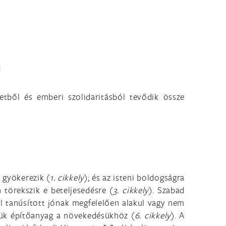
N
etetből és emberi szolidaritásból tevődik össze
 gyökerezik (
1. cikkely
); és az isteni boldogságra
 törekszik e beteljesedésre (
3. cikkely
). Szabad
tal tanúsított jónak megfelelően alakul vagy nem
etük építőanyag a növekedésükhöz (
6. cikkely
). A