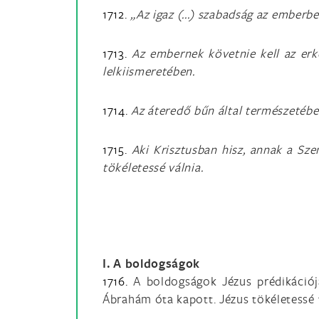
1712.
„Az igaz (...) szabadság az emberb
1713.
Az embernek követnie kell az erkö
lelkiismeretében.
1714.
Az áteredő bűn által természetébe
1715.
Aki Krisztusban hisz, annak a Sz
tökéletessé válnia.
I. A boldogságok
1716.
A boldogságok Jézus prédikációjá
Ábrahám óta kapott. Jézus tökéletessé t