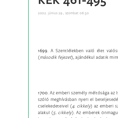
2002. június 29., szombat 06:30
1699.
A Szentlélekben való élet valós
(
második fejezet
), ajándékul adatik min
1700.
Az emberi személy méltósága az I
szóló meghívásban nyeri el beteljesedé
cselekedeteivel (
4. cikkely
) az emberi s
alakul (
5. cikkely
). Az emberek önmaguka