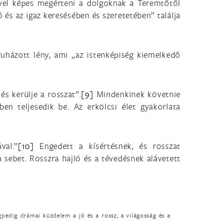
ével képes megérteni a dolgoknak a Teremtőtől
ó és az igaz keresésében és szeretetében” találja
ruházott lény, ami „az istenképiség kiemelkedő
és kerülje a rosszat”.
[9]
Mindenkinek követnie
ben teljesedik be. Az erkölcsi élet gyakorlata
val.”
[10]
Engedett a kísértésnek, és rosszat
 sebet. Rosszra hajló és a tévedésnek alávetett
pedig drámai küzdelem a jó és a rossz, a világosság és a