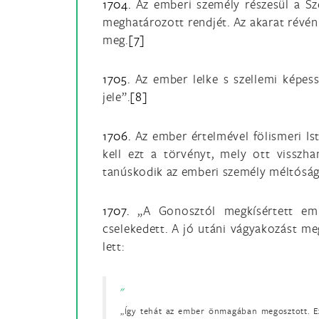
1704.
Az emberi személy részesül a Sze
meghatározott rendjét. Az akarat révén 
meg.
[7]
1705.
Az ember lelke s szellemi képess
jele”.
[8]
1706.
Az ember értelmével fölismeri Iste
kell ezt a törvényt, mely ott visszhan
tanúskodik az emberi személy méltóság
1707.
„A Gonosztól megkísértett embe
cselekedett. A jó utáni vágyakozást me
lett:
„Így tehát az ember önmagában megosztott. Ez