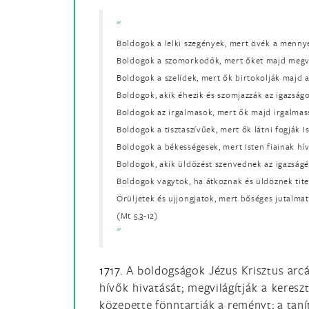
Boldogok a lelki szegények, mert övék a menny
Boldogok a szomorkodók, mert őket majd megvi
Boldogok a szelídek, mert ők birtokolják majd a
Boldogok, akik éhezik és szomjazzák az igazságot
Boldogok az irgalmasok, mert ők majd irgalmas
Boldogok a tisztaszívűek, mert ők látni fogják Is
Boldogok a békességesek, mert Isten fiainak hív
Boldogok, akik üldözést szenvednek az igazság
Boldogok vagytok, ha átkoznak és üldöznek tit
Örüljetek és ujjongjatok, mert bőséges jutalmat
(Mt 5,3-12)
1717.
A boldogságok Jézus Krisztus arcát
hívők hivatását; megvilágítják a keresz
közepette fönntartják a reményt; a tan