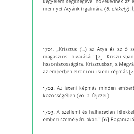
kegyelem segítségével növekednek az 
mennyei Atyánk irgalmára (
8. cikkely
). 
1701.
„Krisztus (...) az Atya és az ő 
magasztos hivatását.”
[2]
Krisztusban,
hasonlatosságára. Krisztusban, a Megvá
az emberben elrontott isteni képmás.
[4
1702.
Az isteni képmás minden emberbe
közösségében (vö. 2. fejezet).
1703.
A szellemi és halhatatlan lélekke
emberi személyért akart”.
[6]
Fogantatás