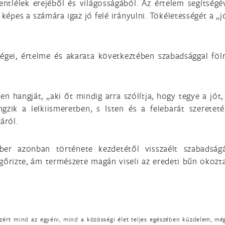
ntlélek erejéből és világosságából. Az értelem segítség
képes a számára igaz jó felé irányulni. Tökéletességét a „j
égei, értelme és akarata következtében szabadsággal föl
n hangját, „aki őt mindig arra szólítja, hogy tegye a jót, 
gzik a lelkiismeretben, s Isten és a felebarát szereteté
áról.
r azonban története kezdetétől visszaélt szabadságá
gőrizte, ám természete magán viseli az eredeti bűn okozta
ért mind az egyéni, mind a közösségi élet teljes egészében küzdelem, még