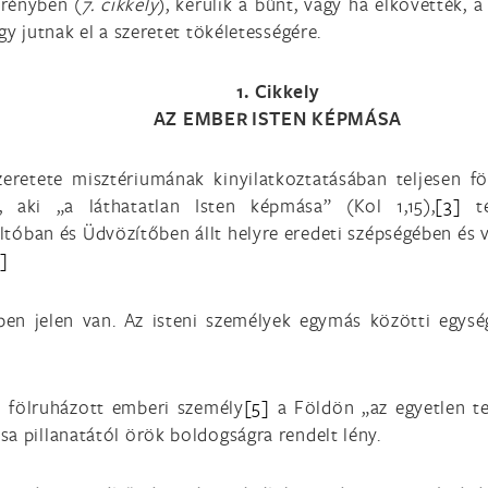
erényben (
7. cikkely
), kerülik a bűnt, vagy ha elkövették, a
Így jutnak el a szeretet tökéletességére.
1. Cikkely
AZ EMBER ISTEN KÉPMÁSA
szeretete misztériumának kinyilatkoztatásában teljesen 
 aki „a láthatatlan Isten képmása” (Kol 1,15),
[3]
te
ltóban és Üdvözítőben állt helyre eredeti szépségében és v
]
n jelen van. Az isteni személyek egymás közötti egysé
l fölruházott emberi személy
[5]
a Földön „az egyetlen te
a pillanatától örök boldogságra rendelt lény.