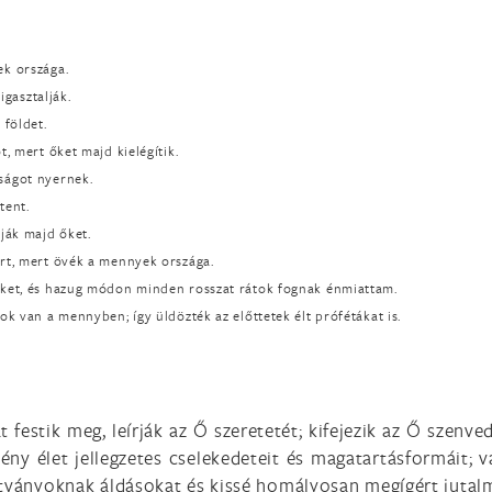
ek országa.
gasztalják.
 földet.
, mert őket majd kielégítik.
ságot nyernek.
tent.
ják majd őket.
ért, mert övék a mennyek országa.
eket, és hazug módon minden rosszat rátok fognak énmiattam.
ok van a mennyben; így üldözték az előttetek élt prófétákat is.
 festik meg, leírják az Ő szeretetét; kifejezik az Ő szenv
tény élet jellegzetes cselekedeteit és magatartásformáit;
ítványoknak áldásokat és kissé homályosan megígért jutal