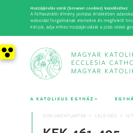
Hozzájárulás sütik (browser cookies) kezeléséhez
A felhasználói élmény javítása érdekében adatoka
weboldal forgalmának elemzése és megfelelő hir
Kérjük, adja ehhez hozzájárulását a jobb oldali go
A KATOLIKUS EGYHÁZ
EGYH
DOKUMENTUMTÁR
LELKISÉG
HI
KEK 461-495