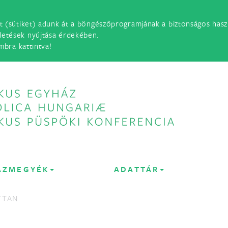
t (sütiket) adunk át a böngészőprogramjának a biztonságos haszn
detések nyújtása érdekében.
mbra kattintva!
ÁZMEGYÉK
ADATTÁR
TTAN