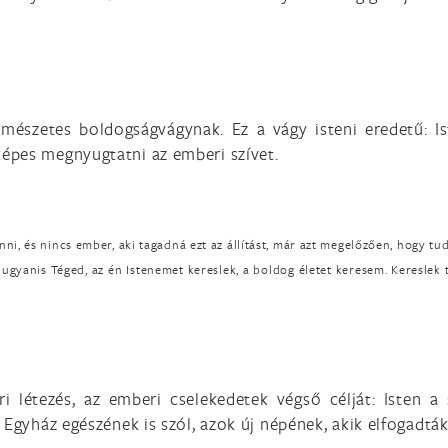
észetes boldogságvágynak. Ez a vágy isteni eredetű: Is
épes megnyugtatni az emberi szívet.
, és nincs ember, aki tagadná ezt az állítást, már azt megelőzően, hogy tudn
gyanis Téged, az én Istenemet kereslek, a boldog életet keresem. Kereslek t
 létezés, az emberi cselekedetek végső célját: Isten a
Egyház egészének is szól, azok új népének, akik elfogadták 