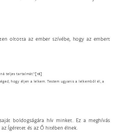
ten oltotta az ember szívébe, hogy az embert
á teljes tartalmát.”
[16]
éged, hogy éljen a lelkem. Testem ugyanis a lelkemből él, a
 saját boldogságára hív minket. Ez a meghívás
az Ígéretet és az Ő hitében élnek.