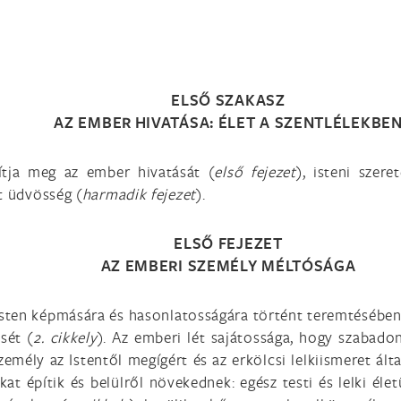
ELSŐ SZAKASZ
AZ EMBER HIVATÁSA: ÉLET A SZENTLÉLEKBE
ítja meg az ember hivatását (
első fejezet
), isteni szer
t üdvösség (
harmadik fejezet
).
ELSŐ FEJEZET
AZ EMBERI SZEMÉLY MÉLTÓSÁGA
sten képmására és hasonlatosságára történt teremtésében
sét (
2. cikkely
). Az emberi lét sajátossága, hogy szabadon
zemély az Istentől megígért és az erkölcsi lelkiismeret ál
t építik és belülről növekednek: egész testi és lelki él