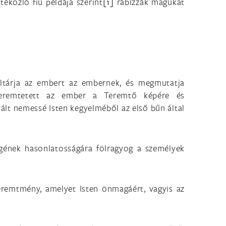
 tékozló fiú példája szerint
[1]
rábízzák magukat
föltárja az embert az embernek, és megmutatja
remtetett az ember a Teremtő képére és
ált nemessé Isten kegyelméből az első bűn által
gének hasonlatosságára fölragyog a személyek
remtmény, amelyet Isten önmagáért, vagyis az