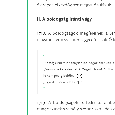
életében elkezdődött megvalósulásuk.
II. A boldogság iránti vágy
1718.
A boldogságok megfelelnek a term
magához vonzza, mert egyedül csak Ő k
„Kétségkívül mindannyian boldogok akarunk lenni
„Mennyire kereslek tehát Téged, Uram? Amikor u
lelkem pedig belőled.”
[17]
„Egyedül Isten tölt be.”
[18]
1719.
A boldogságok fölfedik az emberi
mindenkinek személy szerint szól, de az 