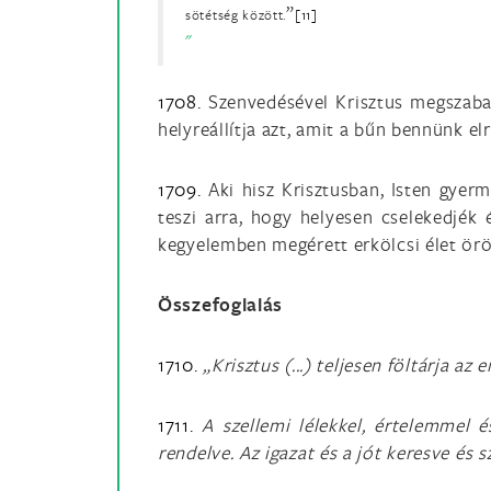
”
sötétség között.
[11]
1708.
Szenvedésével Krisztus megszabad
helyreállítja azt, amit a bűn bennünk el
1709.
Aki hisz Krisztusban, Isten gyerm
teszi arra, hogy helyesen cselekedjék 
kegyelemben megérett erkölcsi élet örö
Összefoglalás
1710.
„Krisztus (...) teljesen föltárja 
1711.
A szellemi lélekkel, értelemmel 
rendelve. Az igazat és a jót keresve és s