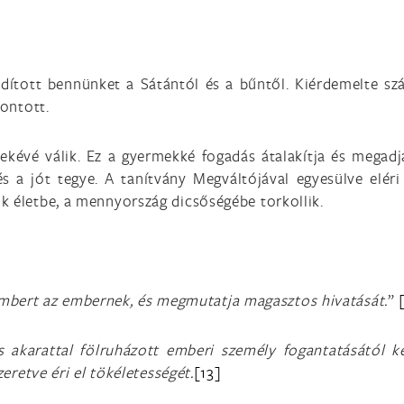
ított bennünket a Sátántól és a bűntől. Kiérdemelte szá
rontott.
ekévé válik. Ez a gyermekké fogadás átalakítja és megadj
és a jót tegye. A tanítvány Megváltójával egyesülve eléri 
k életbe, a mennyország dicsőségébe torkollik.
az embert az embernek, és megmutatja magasztos hivatását.
”
és akarattal fölruházott emberi személy fogantatásától 
zeretve éri el tökéletességét.
[13]