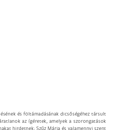
edésének és föltámadásának dicsőségéhez társult
 váratlanok az ígéretek, amelyek a szorongatások
makat hirdetnek; Szűz Mária és valamennyi szent