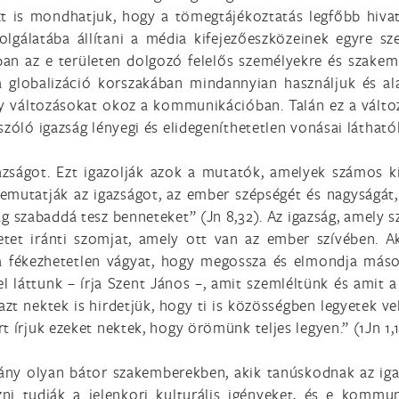
zt is mondhatjuk, hogy a tömegtájékoztatás legfőbb hiva
olgálatába állítani a média kifejezőeszközeinek egyre sz
ban az e területen dolgozó felelős személyekre és szakem
a globalizáció korszakában mindannyian használjuk és al
gy változásokat okoz a kommunikációban. Talán ez a változá
szóló igazság lényegi és elidegeníthetetlen vonásai látható
azságot. Ezt igazolják azok a mutatók, amelyek számos k
bemutatják az igazságot, az ember szépségét és nagyságát, 
ág szabaddá tesz benneteket” (Jn 8,32). Az igazság, amely s
eretet iránti szomjat, amely ott van az ember szívében. Ak
a fékezhetetlen vágyat, hogy megossza és elmondja mások
l láttunk – írja Szent János –, amit szemléltünk és amit a 
azt nektek is hirdetjük, hogy ti is közösségben legyetek ve
 írjuk ezeket nektek, hogy örömünk teljes legyen.” (1Jn 1,1
iány olyan bátor szakemberekben, akik tanúskodnak az iga
ezni tudják a jelenkori kulturális igényeket, és e komm