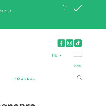
álat, a
HU
Menü
FŐOLDAL
lágnapra