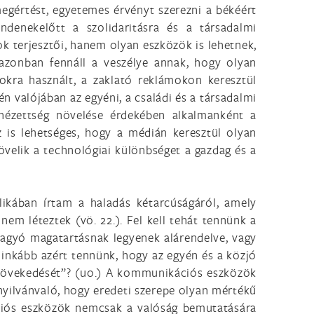
megértést, egyetemes érvényt szerezni a békéért
ndenekelőtt a szolidaritásra és a társadalmi
 terjesztői, hanem olyan eszközök is lehetnek,
s azonban fennáll a veszélye annak, hogy olyan
lokra használt, a zaklató reklámokon keresztül
 valójában az egyéni, a családi és a társadalmi
a nézettség növelése érdekében alkalmanként a
z is lehetséges, hogy a médián keresztül olyan
elik a technológiai különbséget a gazdag és a
likában írtam a haladás kétarcúságáról, amely
nem léteztek (vö. 22.). Fel kell tehát tennünk a
hagyó magatartásnak legyenek alárendelve, vagy
 inkább azért tennünk, hogy az egyén és a közjó
 növekedését”? (uo.) A kommunikációs eszközök
 nyilvánvaló, hogy eredeti szerepe olyan mértékű
ációs eszközök nemcsak a valóság bemutatására