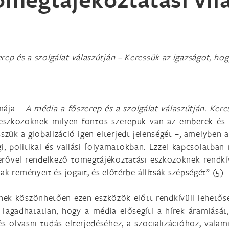
rep és a szolgálat válaszútján – Keressük az igazságot, h
émája –
A média a főszerep és a szolgálat válaszútján. Ke
szközöknek milyen fontos szerepük van az emberek és a
szük a globalizáció igen elterjedt jelenségét –, amelyben
, politikai és vallási folyamatokban. Ezzel kapcsolatban 
erővel rendelkező tömegtájékoztatási eszközöknek rendkív
k reményeit és jogait, és előtérbe állítsák szépségét” (5).
nek köszönhetően ezen eszközök előtt rendkívüli lehetősé
Tagadhatatlan, hogy a média elősegíti a hírek áramlását,
és olvasni tudás elterjedéséhez, a szocializációhoz, val