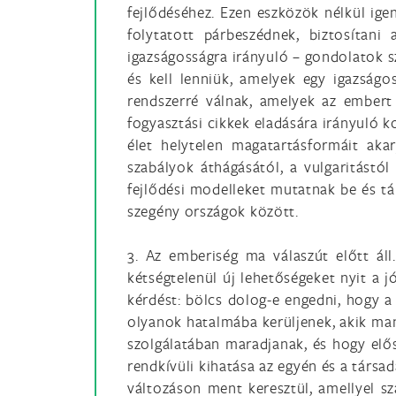
fejlődéséhez. Ezen eszközök nélkül ige
folytatott párbeszédnek, biztosítani
igazságosságra irányuló – gondolatok 
és kell lenniük, amelyek egy igazságo
rendszerré válnak, amelyek az embert p
fogyasztási cikkek eladására irányuló 
élet helytelen magatartásformáit aka
szabályok áthágásától, a vulgaritástó
fejlődési modelleket mutatnak be és t
szegény országok között.
3. Az emberiség ma válaszút előtt ál
kétségtelenül új lehetőségeket nyit a j
kérdést: bölcs dolog-e engedni, hogy 
olyanok hatalmába kerüljenek, akik man
szolgálatában maradjanak, és hogy elő
rendkívüli kihatása az egyén és a társa
változáson ment keresztül, amellyel 