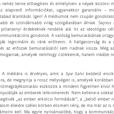
n nehéz lenne elősegíteni és elmélyíteni a népek közötti 
 az alapvető információkat, ugyanakkor garantálni – mi
szabad áramlását. Igen! A médiumok nem csupán gondolatok
sabb és szolidárisabb világ szolgálatában állnak. Sajno
illanatnyi érdekeknek rendelik alá. Itt az ideológiai cé
kommunikációra gondolok. A valóság bemutatásának ürügyén
rják legitimálni és ránk erőltetni. A hallgatottság és 
l és az erőszak bemutatásától sem riadnak vissza. Még a
ámogatnak, amelyek nemhogy csökkentik, hanem inkább növ
l. A médiára is érvényes, amit a
Spe Salvi
kezdetű encik
óra, de megnyitja a rossz mélységeit is, amelyek korábban 
a tömegtájékoztatási eszközök a mindent figyelmen kívül 
ipulálják az emberek lelkiismeretét. Nem kellene-e sokkal
segítsék „az ember erkölcsi formálását”, a „belső ember
dalom életére széles körben elismert tény, de ma már az is
számolni kell. Ma egyre nyilvánvalóbb, hogy a kommunik