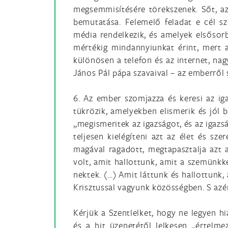
megsemmisítésére törekszenek. Sőt, a
bemutatása. Felemelő feladat e cél sz
média rendelkezik, és amelyek elsősor
mértékig mindannyiunkat érint, mert 
különösen a telefon és az internet, na
János Pál pápa szavaival – az emberről 
6. Az ember szomjazza és keresi az ig
tükrözik, amelyekben elismerik és jól 
„megismeritek az igazságot, és az igazs
teljesen kielégíteni azt az élet és sz
magával ragadott, megtapasztalja azt 
volt, amit hallottunk, amit a szemünkke
nektek. (…) Amit láttunk és hallottunk, 
Krisztussal vagyunk közösségben. S azért
Kérjük a Szentlelket, hogy ne legyen h
és a hit üzenetétől lelkesen „értelm