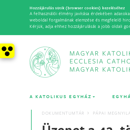
Hozzájárulás sütik (browser cookies) kezeléséhez
A felhasználói élmény javítása érdekében adatoka
weboldal forgalmának elemzése és megfelelő hir
Kérjük, adja ehhez hozzájárulását a jobb oldali go
A KATOLIKUS EGYHÁZ
EGYH
DOKUMENTUMTÁR
PÁPAI MEGNYI
Üzenet a 42. t