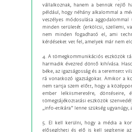
vállalkoznak, hanem a bennük rejlő h
például, hogy néhány alkalommal a méd
veszélyes módosulása aggodalommal töl
minden területét (erkölcsi, szellemi, v
nem minden fogadható el, ami techni
kérdéseket vet fel, amelyek már nem el
4. A tömegkommunikációs eszközök tár
harmadik évezred döntő kihívása. Hason
béke, az igazságosság és a teremtett v
rá vonatkozó igazságokat. Amikor a ko
nem tartja szem előtt, hogy a középpont
ember lelkiismeretére, döntéseire,
tömegtájékoztatási eszközök szenvedély
„info-etikára” lenne szükség ugyanúgy,
5. El kell kerülni, hogy a média a ko
elősegítheti és elő is kell segíteni