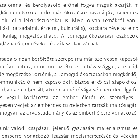
atalomnál és befolyásoló erőnél fogva maguk akarják m
iát nem korrekt információközlésre használják, hanem es
ti el a lelkipásztorokat is. Mivel olyan témákról van s
allási, társadalmi, érzelmi, kulturális), kockára téve az e
kailag megvalósítható. A tömegtájékoztatási eszközök
odázható döntéseket és válaszokat várnak.
sadalomban betöltött szerepe ma már szervesen kapcsolód
lóan ahhoz, mint ami az élettel, a házassággal, a család
ilág megőrzése történik, a tömegtájékoztatásban megkérdőj
mmunikáció nem kapcsolódik biztos erkölcsi alapokhoz és
ban az ember áll, akinek a méltósága sérthetetlen. Így fe
 és végül korlátozza az ember életét és személyes 
esen védjék az embert és tiszteletben tartsák máltóságát
 ahogyan az orvostudomány és az emberi életre vonatkozó 
runk valódi csapásait jelentő gazdasági materializmus é
e az emberre vonatkozó igazság megismertetését és védel