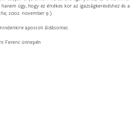
, hanem úgy, hogy ez értékes kor az igazságkereséshez és
che,
2002. november 9.).
 mindenkire apostoli áldásomat.
zent Ferenc ünnepén