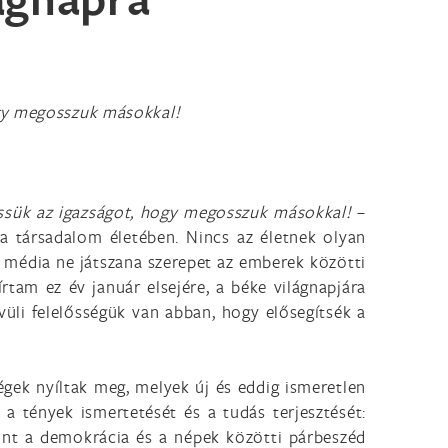
ogy megosszuk másokkal!
ressük az igazságot, hogy megosszuk másokkal!
–
 társadalom életében. Nincs az életnek olyan
 a média ne játszana szerepet az emberek közötti
írtam ez év január elsejére, a béke világnapjára
üli felelősségük van abban, hogy elősegítsék a
gek nyíltak meg, melyek új és eddig ismeretlen
 a tények ismertetését és a tudás terjesztését:
amint a demokrácia és a népek közötti párbeszéd