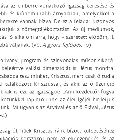
tása az emberre vonatkozó igazság keresése és
ebb és kifinomultabb árnyalatait, amelyekkel a
berekre vannak bízva. De ez a feladat bizonyos
akítjuk a tömegtájékoztatást. Az új médiumok,
s jó alkalom arra, hogy – szeretett elődöm, II.
bbá váljanak. (vö.
A gyors fejlődés,
10)
iadvány, program és színvonalas műsor sikerét
beleértve vallási dimenzióját is. Jézus mondta:
zabaddá tesz minket, Krisztus, mert csak ő tudja
i találkozott Krisztussal, és akit az ő üzenete
nak is ezt az igazságot: „Ami kezdettől fogva
kezünkkel tapintottunk: az élet Igéjét hirdetjük
lünk. Mi ugyanis az Atyával és az ő Fiával, Jézus
-4)
zságról, hűek Krisztus ránk bízott küldetéséhez
unikációs korszakot nem az elidegenedés és az