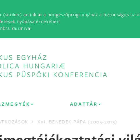
t (sütiket) adunk át a böngészőprogramjának a biztonságos haszn
detések nyújtása érdekében.
mbra kattintva!
ÁZMEGYÉK
ADATTÁR
LATKOZÁSOK
XVI. BENEDEK PÁPA (2005-2013)
ömegtájékoztatási vi