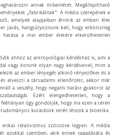
eghatározni annak mibenlétét. Megállapítható
eményeket „fabrikálnak”. A média szerepének e
zó, amelyek alapjaiban érintik az emberi élet
mber javát, hangsúlyoznunk kell, hogy erkölcsileg
 hatása a mai ember életére elkerülhetetlen
ik ahhoz az antropológiai kérdéshez is, ami a
dal vagy korunk olyan nagy kérdéseivel, mint a
elezik az ember lényegét alkotó tényezőket és a
 elveszti a társadalmi ellenőrzést, akkor már
nnáll a veszély, hogy negatív hatást gyakorol az
szabadságát. Ezért elengedhetetlen, hogy a
. Néhányan úgy gondolják, hogy ma ezen a téren
tudományos kutatások terén létezik a bioetika.
s etikai relativizmus szócsöve legyen. A média
mét azokkal szemben, akik ennek tagadására és