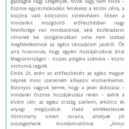
gazdagok vagy szegények, hívők vagy nem hívők –
őszinte együttműködést feltételez a közös célra, a
közjóra való kölcsönös törekvésben. Ebben a
mindenkit mozgósító erőfeszítésben nagy
felelőssége van mindazoknak, akik közfeladatot
töltenek be: szolgálatukban soha nem szabad
megfeledkezniük az egész társadalom javáról. Ők
arra hivatottak, hogy egyéni hozzájárulásuk által
Magyarországot – összes polgára számára – közös
otthonná tegyék.
Elnök Úr, ezért az erőfeszítésért az egész magyar
népnek most szeretném kifejezni elismerésemet.
Bizonyos vagyok benne, hogy a jelen áldozatai –
mindenki őszinte hozzájárulása révén – elérik a
kívánt célt: az egész ország szellemi, erkölcsi és
anyagi megújulását. Hadd emlékeztessek
Vörösmarty ismert soraira, amelyek jól
összegezhetik mondanivalómat: „Annyi