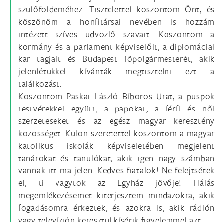
szülőföldeméhez. Tisztelettel köszöntöm Önt, és
köszönöm a honfitársai nevében is hozzám
intézett szíves üdvözlő szavait. Köszöntöm a
kormány és a parlament képviselőit, a diplomáciai
kar tagjait és Budapest főpolgármesterét, akik
jelenlétükkel kívánták megtisztelni ezt a
találkozást.
Köszöntöm Paskai László Bíboros Urat, a püspök
testvérekkel együtt, a papokat, a férfi és női
szerzeteseket és az egész magyar keresztény
közösséget. Külön szeretettel köszöntöm a magyar
katolikus iskolák képviseletében megjelent
tanárokat és tanulókat, akik igen nagy számban
vannak itt ma jelen. Kedves fiatalok! Ne felejtsétek
el, ti vagytok az Egyház jövője! Hálás
megemlékezésemet kiterjesztem mindazokra, akik
fogadásomra érkeztek, és azokra is, akik rádión
vagy televízión keresztül kísérik figyelemmel azt.