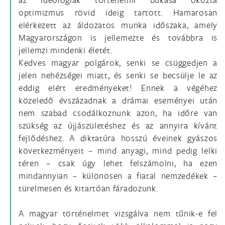
optimizmus rövid ideig tartott. Hamarosan
elérkezett az áldozatos munka időszaka, amely
Magyarországon is jellemezte és továbbra is
jellemzi mindenki életét.
Kedves magyar polgárok, senki se csüggedjen a
jelen nehézségei miatt, és senki se becsülje le az
eddig elért eredményeket! Ennek a végéhez
közeledő évszázadnak a drámai eseményei után
nem szabad csodálkoznunk azon, ha időre van
szükség az újjászületéshez és az annyira kívánt
fejlődéshez. A diktatúra hosszú éveinek gyászos
következményeit – mind anyagi, mind pedig lelki
téren – csak úgy lehet felszámolni, ha ezen
mindannyian – különösen a fiatal nemzedékek –
türelmesen és kitartóan fáradozunk.
A magyar történelmet vizsgálva nem tűnik-e fel