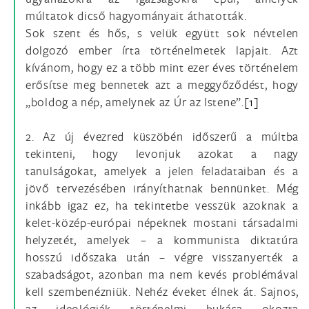
múltatok dicső hagyományait áthatották.
Sok szent és hős, s velük együtt sok névtelen
dolgozó ember írta történelmetek lapjait. Azt
kívánom, hogy ez a több mint ezer éves történelem
erősítse meg bennetek azt a meggyőződést, hogy
„boldog a nép, amelynek az Úr az Istene”.
[1]
2. Az új évezred küszöbén időszerű a múltba
tekinteni, hogy levonjuk azokat a nagy
tanulságokat, amelyek a jelen feladataiban és a
jövő tervezésében irányíthatnak bennünket. Még
inkább igaz ez, ha tekintetbe vesszük azoknak a
kelet-közép-európai népeknek mostani társadalmi
helyzetét, amelyek – a kommunista diktatúra
hosszú időszaka után – végre visszanyerték a
szabadságot, azonban ma nem kevés problémával
kell szembenézniük. Nehéz éveket élnek át. Sajnos,
az ideológiák történelmi bukása okozta