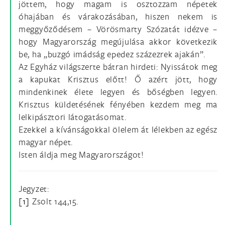
jöttem, hogy magam is osztozzam népetek
óhajában és várakozásában, hiszen nekem is
meggyőződésem – Vörösmarty Szózatát idézve –
hogy Magyarország megújulása akkor következik
be, ha „buzgó imádság epedez százezrek ajakán”.
Az Egyház világszerte bátran hirdeti: Nyissátok meg
a kapukat Krisztus előtt! Ő azért jött, hogy
mindenkinek élete legyen és bőségben legyen.
Krisztus küldetésének fényében kezdem meg ma
lelkipásztori látogatásomat.
Ezekkel a kívánságokkal ölelem át lélekben az egész
magyar népet.
Isten áldja meg Magyarországot!
Jegyzet:
[1]
Zsolt 144,15.