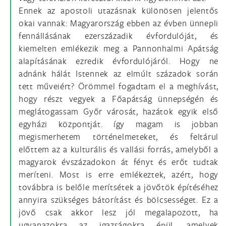
Ennek az apostoli utazásnak különösen jelentős
okai vannak: Magyarország ebben az évben ünnepli
fennállásának ezerszázadik évfordulóját, és
kiemelten emlékezik meg a Pannonhalmi Apátság
alapításának ezredik évfordulójáról. Hogy ne
adnánk hálát Istennek az elmúlt századok során
tett műveiért? Örömmel fogadtam el a meghívást,
hogy részt vegyek a Főapátság ünnepségén és
meglátogassam Győr városát, hazátok egyik első
egyházi központját. így magam is jobban
megismerhetem történelmeteket, és feltárul
előttem az a kulturális és vallási forrás, amelyből a
magyarok évszázadokon át fényt és erőt tudtak
meríteni. Most is erre emlékeztek, azért, hogy
továbbra is belőle merítsétek a jövőtök építéséhez
annyira szükséges bátorítást és bölcsességet. Ez a
jövő csak akkor lesz jól megalapozott, ha
ugyanazokra az igazságokra épül, amelyek