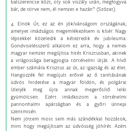
balszerencse közt, oly sok viszály után, megfogyva
bár, de törve nem, él nemzet e hazán” (Szózat).
4. Elnök Úr, ez az én jókívánságom országának,
amelyet imádságos megemlékezésem is kísér. Nagy
léptekkel közeledik a kétezredik év jubileuma.
Gondviselésszerű alkalom ez arra, hogy a nemes
magyar nemzet megújítsa hitét Krisztusban, akinek
a világossága beragyogta történelmi útját. A hívő
ember számára Krisztus az út, az igazság és az élet.
Hangozzék fel megújult erővel az ő tanításának
üdvös hirdetése a magyar földön, és polgárai
ízleljék meg újra annak megerősítő lelki
gyümölcseit. Ezért imádkozom a történelmi
pannonhalmi apátságban és a győri ünnepi
szentmisén.
Nem jöttem most sem más szándékkal hozzátok,
mint hogy megújítsam az üdvösség jóhírét. Azért