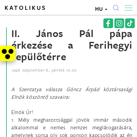
KATOLIKUS
HU
II. János Pál pápa
érkezése a Ferihegyi
repülőtérre
1996. szeptember 6., péntek 10:00
A Szentatya válasza Göncz Árpád köztársasági
Elnök köszöntő szavaira:
Elnök Úr!
1. Mély meghatottsággal jövök immár második
alkalommal e nemes nemzet meglátogatására,
amelynek sorsa oly sok ponton kapcsolódik az én