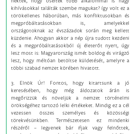
nektek, hogy őseitek több alkalommal is nagy
kihívásokkal találták szembe magukat? így volt ez a
törökellenes háborúban, más konfliktusokban és
megpróbáltatásokban is, amelyekkel
országotoknak az évszázadok során meg kellett
küzdenie. Ahogyan akkor a nép újra tudott kezdeni
és a megpróbáltatásokból új életerőt nyert, úgy
lesz most is: Magyarország ismét boldog és virágzó
lesz, hogy méltóan betöltse küldetését, amelyre a
többi szabad nemzet körében hivatott.
3. Elnök Úr! Fontos, hogy kitartsunk a jó
keresésében, hogy még áldozatok árán is
megőrizzük és növeljük a nemzet történelmi
örökségéhez tartozó lelki értékeket. Mindig ez a cél
vezessen összes személyes és közösségi
törekvésünkben. Természetesen ez mindenki
részéről – legyenek bár ifjak vagy felnőttek,