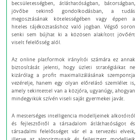
becsületességben, átláthatóságban, bátorságban,
jövőbe tekintő gondolkodásban, a tudás
megosztásának kötelességében vagy éppen a
hiteles tájékoztatáshoz való jogban. Végső soron
senki sem bújhat ki a közösen alakított jövőért
viselt felelősség alól.
Az online platformok irányítói számára ez annak
biztosítását jelenti, hogy üzleti stratégiáikat ne
kizárólag a profit maximalizálásának szempontja
vezérelje, hanem egy olyan előrelátó szemlélet is,
amely tekintettel van a közjóra, ugyanúgy, ahogyan
mindegyikük szívén viseli saját gyermekei javát.
A mesterséges intelligencia modelljeinek alkotóitól
és fejlesztőitől a társadalom átláthatóságot és
társadalmi felelősséget vár el a tervezési elveik,
illetve az algoritmusaik és fejlesztett modelljeik