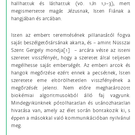
hallhattuk és láthattuk (vö. 1Jn 1,1–3), mert
megismertette magát Jézusnak, Isten Fiának a
hangjában és arcában.
Isten az embert teremtésének pillanatától fogva
saját beszélgetőtársának akarta, és – amint Nüsszai
Szent Gergely mondja[1] – arcára véste az isteni
szeretet visszfényét, hogy a szeretet által teljesen
megélhesse saját emberségét. Az emberi arcok és
hangok megőrzése ezért ennek a pecsétnek, Isten
szeretete eme eltörölhetetlen visszfényének a
megőrzését jelenti. Nem előre meghatározott
biokémiai algoritmusokból álló faj vagyunk.
Mindegyikünknek pótolhatatlan és utánozhatatlan
hivatása van, amely az élet során bontakozik ki, s
éppen a másokkal való kommunikációban nyilvánul
meg.