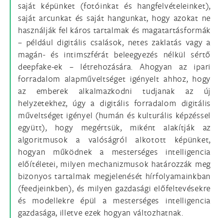
saját képünket (fotóinkat és hangfelvételeinket),
saját arcunkat és saját hangunkat, hogy azokat ne
használják fel káros tartalmak és magatartásformák
– például digitális csalások, netes zaklatás vagy a
magán- és intimszférát beleegyezés nélkül sértő
deepfake-ek – létrehozására. Ahogyan az ipari
forradalom alapműveltséget igényelt ahhoz, hogy
az emberek alkalmazkodni tudjanak az új
helyzetekhez, úgy a digitális forradalom digitális
műveltséget igényel (humán és kulturális képzéssel
együtt), hogy megértsük, miként alakítják az
algoritmusok a valóságról alkotott képünket,
hogyan működnek a mesterséges intelligencia
előítéletei, milyen mechanizmusok határozzák meg
bizonyos tartalmak megjelenését hírfolyamainkban
(feedjeinkben), és milyen gazdasági előfeltevésekre
és modellekre épül a mesterséges intelligencia
gazdasága, illetve ezek hogyan változhatnak.