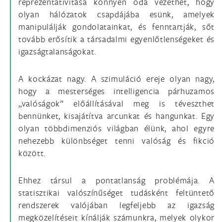
reprezentativitása könnyen oda vezethet, hogy
olyan hálózatok csapdájába esünk, amelyek
manipulálják gondolatainkat, és fenntartják, sőt
tovább erősítik a társadalmi egyenlőtlenségeket és
igazságtalanságokat.
A kockázat nagy. A szimuláció ereje olyan nagy,
hogy a mesterséges intelligencia párhuzamos
„valóságok” előállításával meg is téveszthet
bennünket, kisajátítva arcunkat és hangunkat. Egy
olyan többdimenziós világban élünk, ahol egyre
nehezebb különbséget tenni valóság és fikció
között.
Ehhez társul a pontatlanság problémája. A
statisztikai valószínűséget tudásként feltüntető
rendszerek valójában legfeljebb az igazság
megközelítéseit kínálják számunkra, melyek olykor