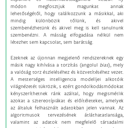
módon megfosztjuk magunkat annak
lehetőségétől, hogy találkozzunk a másikkal, aki
mindig különbözik tőlünk, és akivel
szembenézhetünk és akivel meg is kell tanulnunk
szembenézni. A másság elfogadása nélkül nem
létezhet sem kapcsolat, sem barátság.
Ezeknek az újonnan megjelenő rendszereknek egy
másik nagy kihívása a torzítás (angolul
bias
), mely
a valóság torz észleléséhez és közvetítéséhez vezet.
A mesterséges intelligencia modelljei alkotóik
világnézetét tükrözik, s ezért gondolkodásmódokat
kényszeríthetnek ránk azáltal, hogy megismétlik
azokat a sztereotípiákat és előítéleteket, amelyek
az általuk felhasznált adatokban jelen vannak. Az
algoritmusok tervezésének átláthatatlansága,
valamint az adatok nem megfelelő társadalmi