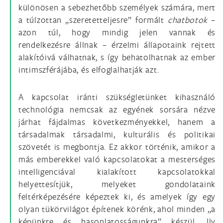
különösen a sebezhetőbb személyek számára, mert
a túlzottan „szeretetteljesre” formált
chatbotok
–
azon túl, hogy mindig jelen vannak és
rendelkezésre állnak – érzelmi állapotaink rejtett
alakítóivá válhatnak, s így behatolhatnak az ember
intimszférájába, és elfoglalhatják azt.
A kapcsolat iránti szükségletünket kihasználó
technológia nemcsak az egyének sorsára nézve
járhat fájdalmas következményekkel, hanem a
társadalmak társadalmi, kulturális és politikai
szövetét is megbontja. Ez akkor történik, amikor a
más emberekkel való kapcsolatokat a mesterséges
intelligenciával kialakított kapcsolatokkal
helyettesítjük, melyeket gondolataink
feltérképezésére képeztek ki, és amelyek így egy
olyan tükörvilágot építenek körénk, ahol minden „a
képünkre és hasonlatosságunkra” készül. Ily