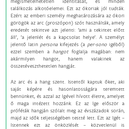
megismételhetetlen identitását, és minden
találkozás alkotóelemei. Ezt az ókoriak jól tudták.
Ezért az emberi személy meghatározására az ókori
görögök az arc (proszópon) szót használták, amely
eredetét tekintve azt jelenti: ’ami a tekintet előtt
áll’, ’a jelenlét és a kapcsolat helye’. A személyt
jelentő latin
persona
kifejezés (a
per-sono
igéből)
ezzel szemben a
hangot
foglalja magában: nem
akármilyen hangot, hanem valakinek az
összetéveszthetetlen hangját.
Az arc és a hang szent. Istentől kaptuk őket, aki
saját képére és hasonlatosságára teremtett
bennünket, és azzal az Igével hívott életre, amelyet
ő maga intézett hozzánk. Ez az Ige először a
próféták hangján szólalt meg az évszázadok során,
majd az idők teljességében testté lett. Ezt az Igét –
Istennek ezt az önközlését – közvetlenül is