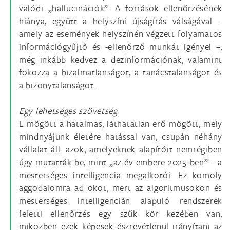
valódi „hallucinációk”. A források ellenőrzésének
hiánya, együtt a helyszíni újságírás válságával –
amely az események helyszínén végzett folyamatos
információgyűjtő és -ellenőrző munkát igényel –,
még inkább kedvez a dezinformációnak, valamint
fokozza a bizalmatlanságot, a tanácstalanságot és
a bizonytalanságot.
Egy lehetséges szövetség
E mögött a hatalmas, láthatatlan erő mögött, mely
mindnyájunk életére hatással van, csupán néhány
vállalat áll: azok, amelyeknek alapítóit nemrégiben
úgy mutatták be, mint „az év embere 2025-ben” – a
mesterséges intelligencia megalkotói. Ez komoly
aggodalomra ad okot, mert az algoritmusokon és
mesterséges intelligencián alapuló rendszerek
feletti ellenőrzés egy szűk kör kezében van,
miközben ezek képesek észrevétlenül irányítani az