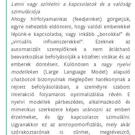
Lenni vagy színlelni: a kapcsolatok és a valóság
szimulációja
Ahogy hírfolyamainkat (feedjeinket) görgetjük,
egyre nehezebb eldönteni, hogy valódi emberekkel
lépünk-e kapcsolatba, vagy inkább „botokkal” és
„virtuális influenszerekkel”. Ezeknek az
automatizált szereplőknek a nem átlátható
beavatkozásai befolyásolják a közéleti vitákat és az
emberek döntéseit. Különösen a
nagy nyelvi
modelleken
(Large Language Model) alapuló
chatbotok
bizonyulnak meglepően hatékonynak a
rejtett befolyásolásban, a személyre szabott
interakció folyamatos optimalizálása révén. E
nyelvi modellek párbeszédes, alkalmazkodó és
mimetikus szerkezete képes utánozni az emberi
érzelmeket, és így kapcsolatot szimulálni.
Ugyanakkor ez az antropomorfizálás, mely akár
szórakoztatónak is tűnhet, megtévesztő,