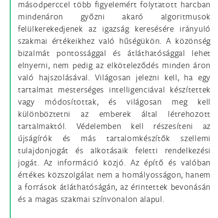
másodperccel több figyelemért folytatott harcban
mindenáron győzni akaró algoritmusok
felülkerekedjenek az igazság keresésére irányuló
szakmai értékeikhez való hűségükön. A közönség
bizalmát pontossággal és átláthatósággal lehet
elnyerni, nem pedig az elköteleződés minden áron
való hajszolásával. Világosan jelezni kell, ha egy
tartalmat mesterséges intelligenciával készítettek
vagy módosítottak, és világosan meg kell
különböztetni az emberek által létrehozott
tartalmaktól. Védelemben kell részesíteni az
újságírók és más tartalomkészítők szellemi
tulajdonjogát és alkotásaik feletti rendelkezési
jogát. Az információ közjó. Az építő és valóban
értékes közszolgálat nem a homályosságon, hanem
a források átláthatóságán, az érintettek bevonásán
és a magas szakmai színvonalon alapul.