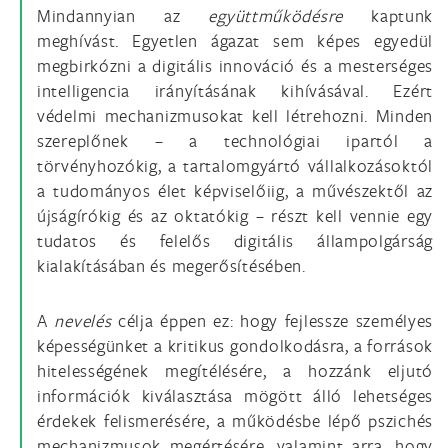
Mindannyian az
együttműködésre
kaptunk
meghívást. Egyetlen ágazat sem képes egyedül
megbirkózni a digitális innováció és a mesterséges
intelligencia irányításának kihívásával. Ezért
védelmi mechanizmusokat kell létrehozni. Minden
szereplőnek – a technológiai ipartól a
törvényhozókig, a tartalomgyártó vállalkozásoktól
a tudományos élet képviselőiig, a művészektől az
újságírókig és az oktatókig – részt kell vennie egy
tudatos és felelős digitális állampolgárság
kialakításában és megerősítésében.
A
nevelés
célja éppen ez: hogy fejlessze személyes
képességünket a kritikus gondolkodásra, a források
hitelességének megítélésére, a hozzánk eljutó
információk kiválasztása mögött álló lehetséges
érdekek felismerésére, a működésbe lépő pszichés
mechanizmusok megértésére, valamint arra, hogy