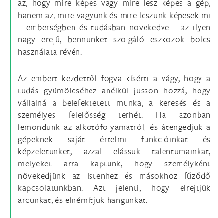
az, hogy mire képes vagy mire lesz képes a gép,
hanem az, mire vagyunk és mire leszünk képesek mi
– emberségben és tudásban növekedve – az ilyen
nagy erejű, bennünket szolgáló eszközök bölcs
használata révén.
Az embert kezdettől fogva kísérti a vágy, hogy a
tudás gyümölcséhez anélkül jusson hozzá, hogy
vállalná a belefektetett munka, a keresés és a
személyes felelősség terhét. Ha azonban
lemondunk az alkotófolyamatról, és átengedjük a
gépeknek saját értelmi funkcióinkat és
képzeletünket, azzal elássuk talentumainkat,
melyeket arra kaptunk, hogy személyként
növekedjünk az Istenhez és másokhoz fűződő
kapcsolatunkban. Azt jelenti, hogy elrejtjük
arcunkat, és elnémítjuk hangunkat.