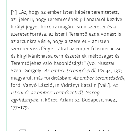
[1] „Az, hogy az ember Isten képére teremtetett,
azt jelenti, hogy teremtésének pillanatától kezdve
királyi jegyet hordoz magán. Isten szeretet és a
szeretet forrása: az isteni Teremtő ezt a vonást is
az arcunkra véste, hogy a szeretet – az isteni
szeretet visszfénye – által az ember felismerhesse
és kinyilváníthassa természetének méltóságát és
Teremtőjéhez való hasonlóságát” (vö. Nüsszai
Szent Gergely:
Az ember teremtéséről
, PG 44, 137;
magyarul, más fordításban:
Az ember teremtéséről
,
ford. Vanyó László, in Vidrányi Katalin [vál.]:
Az
isteni és az emberi természetről, Görög
egyházatyák
, 1. kötet, Atlantisz, Budapest, 1994,
177–179.