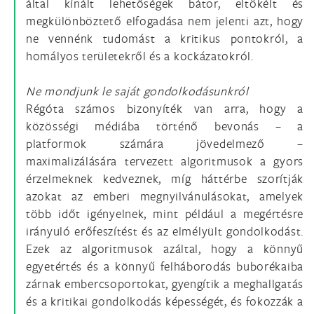
által kínált lehetőségek bátor, eltökélt és
megkülönböztető elfogadása nem jelenti azt, hogy
ne vennénk tudomást a kritikus pontokról, a
homályos területekről és a kockázatokról.
Ne mondjunk le saját gondolkodásunkról
Régóta számos bizonyíték van arra, hogy a
közösségi médiába történő bevonás – a
platformok számára jövedelmező –
maximalizálására tervezett algoritmusok a gyors
érzelmeknek kedveznek, míg háttérbe szorítják
azokat az emberi megnyilvánulásokat, amelyek
több időt igényelnek, mint például a megértésre
irányuló erőfeszítést és az elmélyült gondolkodást.
Ezek az algoritmusok azáltal, hogy a könnyű
egyetértés és a könnyű felháborodás buborékaiba
zárnak embercsoportokat, gyengítik a meghallgatás
és a kritikai gondolkodás képességét, és fokozzák a