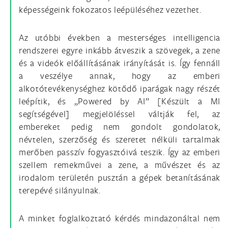
képességeink fokozatos leépüléséhez vezethet.
Az utóbbi években a mesterséges intelligencia
rendszerei egyre inkább átveszik a szövegek, a zene
és a videók előállításának irányítását is. Így fennáll
a veszélye annak, hogy az emberi
alkotótevékenységhez kötődő iparágak nagy részét
leépítik, és „Powered by AI” [Készült a MI
segítségével] megjelöléssel váltják fel, az
embereket pedig nem gondolt gondolatok,
névtelen, szerzőség és szeretet nélküli tartalmak
merőben passzív fogyasztóivá teszik. Így az emberi
szellem remekművei a zene, a művészet és az
irodalom területén pusztán a gépek betanításának
terepévé silányulnak.
A minket foglalkoztató kérdés mindazonáltal nem