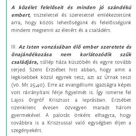
A közélet felelőseit és minden jó szándékú
embert
, tisztelettel és szeretettel emlékeztetünk
arra, hogy közös lehetőségünk és felelősségünk
mindent megtenni az életért és a családért.
III.
Az Isten vonzásában élő ember szeretete és
önajándékozása nem korlátozódik szűk
családjára,
túllép háza küszöbén és egyre tovább
terjed. Szent Erzsébet hitt abban, hogy amit a
legkisebbek közül egynek tesz, azt az Úrnak teszi
(vö. Mt 25,40). Erre az evangéliumi igazságra képes
volt ráirányítani férje figyelmét is. Így ismerte fel
Lajos őrgróf Krisztust a leprásban. Erzsébet
tizenkilenc évesen özvegyen maradt három
gyermekével. A palotát önként elhagyta, hogy
továbbra is a Krisztussal való egységben éljen a
szegényekért.