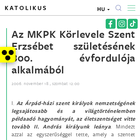
KATOLIKUS
HU
Az MKPK Körlevele Szent
Erzsébet születésének
800. évfordulója
alkalmából
2006. november 18., szombat 12:00
I.
Az Árpád-házi szent királyok nemzetségének
legsajátosabb és a világtörténelemben
példaadó hagyományát,
az életszentséget
vitte
tovább II. András királyunk leánya
. Mindezt
azzal az egyszerűséggel tette, amely a szentet