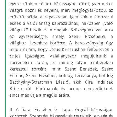
egyre többen félnek házasságot kötni, gyermeket
világra hozni és nevelni, mert megfogyatkozott az
erősítő példa, a tapasztalat. Igen sokan áldozatul
esnek a valótlanság káprázatának, miközben „való
világnak” hiszik és mondják. Szükségünk van arra
az egyszerűségre, amely Szent Erzsébetet a
világhoz, Istenhez kötötte. A kereszténység úgy
indult útjára, hogy Jézus Krisztusban felfedezték a
teljes Igazságot. Valahányszor megújultunk a
történelem során, ez mindig olyan embereken
keresztül történt, mint Szent Benedek, Szent
Ferenc, Szent Erzsébet, boldog Teréz anya, boldog
Batthyány-Strattman László, akik újra indultak
Krisztustól. Európának és benne nemzetünknek
sincs más útja a megújulására.
II. A fiatal Erzsébet és Lajos őrgróf házasságot
kötöttek. Szentségi házasságuk testi-lelki egység és