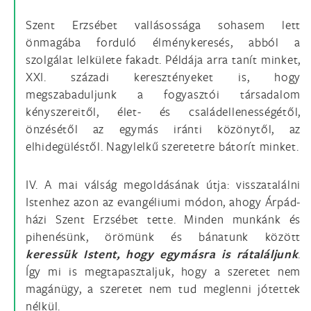
Szent Erzsébet vallásossága sohasem lett
önmagába forduló élménykeresés, abból a
szolgálat lelkülete fakadt. Példája arra tanít minket,
XXI. századi keresztényeket is, hogy
megszabaduljunk a fogyasztói társadalom
kényszereitől, élet- és családellenességétől,
önzésétől az egymás iránti közönytől, az
elhidegüléstől. Nagylelkű szeretetre bátorít minket.
IV. A mai válság megoldásának útja: visszatalálni
Istenhez azon az evangéliumi módon, ahogy Árpád-
házi Szent Erzsébet tette. Minden munkánk és
pihenésünk, örömünk és bánatunk között
keressük
Istent, hogy egymásra is rátaláljunk
.
Így mi is megtapasztaljuk, hogy a szeretet nem
magánügy, a szeretet nem tud meglenni jótettek
nélkül.