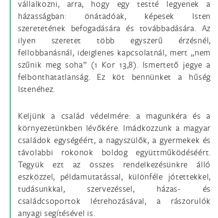
vállalkozni, arra, hogy egy testté legyenek a
házasságban: önátadóak, képesek Isten
szeretetének befogadására és továbbadására. Az
ilyen szeretet több egyszerű érzésnél,
fellobbanásnál, ideiglenes kapcsolatnál, mert „nem
szűnik meg soha” (1 Kor 13,8). Ismertető jegye a
felbonthatatlanság. Ez köt bennünket a hűség
Istenéhez.
Keljünk a család védelmére: a magunkéra és a
környezetünkben lévőkére. Imádkozzunk a magyar
családok egységéért, a nagyszülők, a gyermekek és
távolabbi rokonok boldog együttműködéséért.
Tegyük ezt az összes rendelkezésünkre álló
eszközzel, példamutatással, különféle jótettekkel,
tudásunkkal, szervezéssel, házas- és
családcsoportok létrehozásával, a rászorulók
anyagi segítésével is.