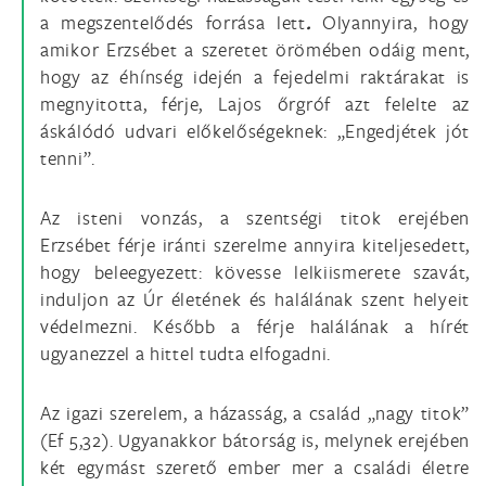
a megszentelődés forrása lett
.
Olyannyira, hogy
amikor Erzsébet a szeretet örömében odáig ment,
hogy az éhínség idején a fejedelmi raktárakat is
megnyitotta, férje, Lajos őrgróf azt felelte az
áskálódó udvari előkelőségeknek: „Engedjétek jót
tenni”.
Az isteni vonzás, a szentségi titok erejében
Erzsébet férje iránti szerelme annyira kiteljesedett,
hogy beleegyezett: kövesse lelkiismerete szavát,
induljon az Úr életének és halálának szent helyeit
védelmezni. Később a férje halálának a hírét
ugyanezzel a hittel tudta elfogadni.
Az igazi szerelem, a házasság, a család „nagy titok”
(Ef 5,32). Ugyanakkor bátorság is, melynek erejében
két egymást szerető ember mer a családi életre