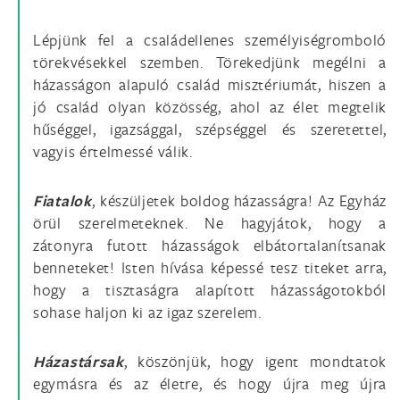
Lépjünk fel a családellenes személyiségromboló
törekvésekkel szemben. Törekedjünk megélni a
házasságon alapuló család misztériumát, hiszen a
jó család olyan közösség, ahol az élet megtelik
hűséggel, igazsággal, szépséggel és szeretettel,
vagyis értelmessé válik.
Fiatalok
, készüljetek boldog házasságra! Az Egyház
örül szerelmeteknek. Ne hagyjátok, hogy a
zátonyra futott házasságok elbátortalanítsanak
benneteket! Isten hívása képessé tesz titeket arra,
hogy a tisztaságra alapított házasságotokból
sohase haljon ki az igaz szerelem.
Házastársak
, köszönjük, hogy igent mondtatok
egymásra és az életre, és hogy újra meg újra