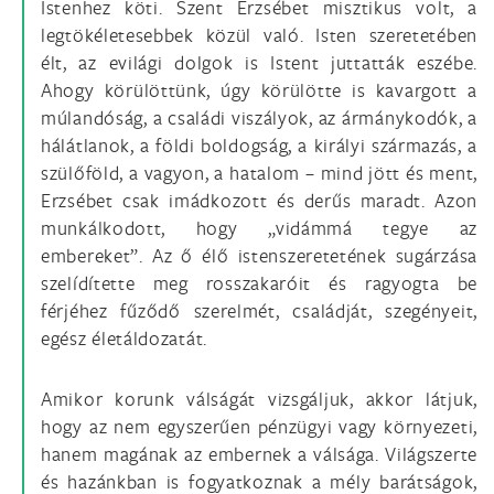
Istenhez köti. Szent Erzsébet misztikus volt, a
legtökéletesebbek közül való. Isten szeretetében
élt, az evilági dolgok is Istent juttatták eszébe.
Ahogy körülöttünk, úgy körülötte is kavargott a
múlandóság, a családi viszályok, az ármánykodók, a
hálátlanok, a földi boldogság, a királyi származás, a
szülőföld, a vagyon, a hatalom – mind jött és ment,
Erzsébet csak imádkozott és derűs maradt. Azon
munkálkodott, hogy „vidámmá tegye az
embereket”. Az ő élő istenszeretetének sugárzása
szelídítette meg rosszakaróit és ragyogta be
férjéhez fűződő szerelmét, családját, szegényeit,
egész életáldozatát.
Amikor korunk válságát vizsgáljuk, akkor látjuk,
hogy az nem egyszerűen pénzügyi vagy környezeti,
hanem magának az embernek a válsága. Világszerte
és hazánkban is fogyatkoznak a mély barátságok,