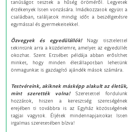
tanúságot tesztek a hűség öröméről. Legyetek
érzékenyek Isten vonzására. Imádkozzatok együtt a
családban, találjatok mindig időt a beszélgetésre
egymással és gyermekeitekkel.
Özvegyek és egyedülállók!
Nagy tisztelettel
tekintünk arra a küzdelemre, amelyet az egyedüllét
okozhat. Szent Erzsébet példája abban erősíthet
minket, hogy minden életállapotban lehetünk
önmagunkat is gazdagító ajándék mások számára.
Testvéreink, akiknek másképp alakult az életük,
mint szerették volna!
Szeretettel fordulunk
hozzátok, hiszen a keresztség szentségének
erejében ti továbbra is az Egyház közösségének
tagjai vagytok. Éljétek mindennapjaitokat Isten
irgalmas szeretetében bízva!