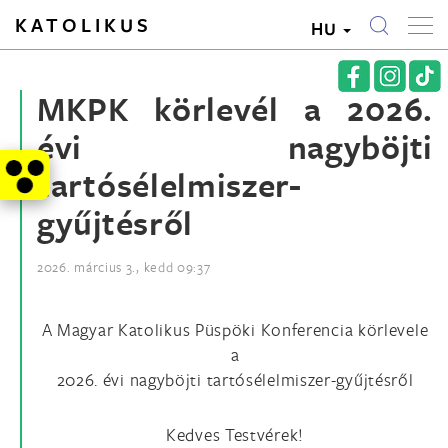
KATOLIKUS
HU
MKPK körlevél a 2026.
évi nagyböjti
tartósélelmiszer-
gyűjtésről
2026. március 3., kedd 09:37
A Magyar Katolikus Püspöki Konferencia körlevele
a
2026. évi nagyböjti tartósélelmiszer-gyűjtésről
Kedves Testvérek!