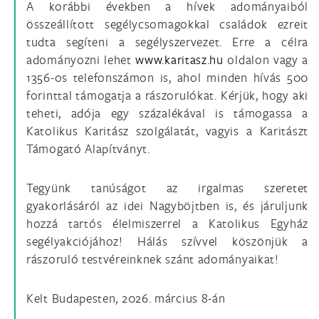
A korábbi években a hívek adományaiból
összeállított segélycsomagokkal családok ezreit
tudta segíteni a segélyszervezet. Erre a célra
adományozni lehet
www.karitasz.hu
oldalon vagy a
1356-os telefonszámon is, ahol minden hívás 500
forinttal támogatja a rászorulókat. Kérjük, hogy aki
teheti, adója egy százalékával is támogassa a
Katolikus Karitász szolgálatát, vagyis a Karitászt
Támogató Alapítványt.
Tegyünk tanúságot az irgalmas szeretet
gyakorlásáról az idei Nagyböjtben is, és járuljunk
hozzá tartós élelmiszerrel a Katolikus Egyház
segélyakciójához! Hálás szívvel köszönjük a
rászoruló testvéreinknek szánt adományaikat!
Kelt Budapesten, 2026. március 8-án