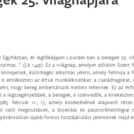
z Egyházban, és legfőképpen Lourdes-ban a betegek 25. vi
talmas…” (Lk 1,49). Ez a világnap, amelyet elődöm Szent I
ünnepeltek, különleges alkalmat jelent, amely felhívja a
 is emlékezteti az értük munkálkodókat: a családtagokat,
kért, hogy beteg embertársaik mellett lehetnek. Ez az évfo
a legszegényebbek, a betegek, a szenvedők, a kirekesztettek
5. február 11., 1), amely küldetésének alapvető része
kel való megosztások, a bioetikai és pasztorálteológia
ilvánvalóan újabb fontos hozzájárulást jelentenek majd e