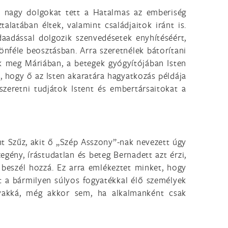
l nagy dolgokat tett a Hatalmas az emberiség
alatában éltek, valamint családjaitok iránt is.
aadással dolgozik szenvedésetek enyhítéséért,
nféle beosztásban. Arra szeretnélek bátorítani
k meg Máriában, a betegek gyógyítójában Isten
, hogy ő az Isten akaratára hagyatkozás példája
 szeretni tudjátok Istent és embertársaitokat a
ent Szűz, akit ő „Szép Asszony”-nak nevezett úgy
zegény, írástudatlan és beteg Bernadett azt érzi,
 beszél hozzá. Ez arra emlékeztet minket, hogy
nt a bármilyen súlyos fogyatékkal élő személyek
rgyakká, még akkor sem, ha alkalmanként csak