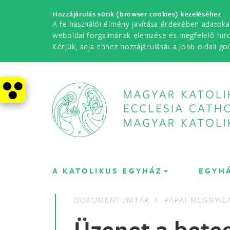
Hozzájárulás sütik (browser cookies) kezeléséhez
A felhasználói élmény javítása érdekében adatoka
weboldal forgalmának elemzése és megfelelő hir
Kérjük, adja ehhez hozzájárulását a jobb oldali go
A KATOLIKUS EGYHÁZ
EGYH
DOKUMENTUMTÁR
PÁPAI MEGNYI
Üzenet a beteg