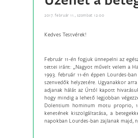
2017. február 11., szombat 12:00
Kedves Testvérek!
Február 11-én fogjuk ünnepelni az egés
tettei iránt: „Nagyot művelt velem a Ha
1993. február 11-én éppen Lourdes-ban 
szenvedők helyzetére. Ugyanakkor arra
adjanak hálát az Úrtól kapott hivatásu
hogy mindig a lehető legjobban végezze 
Dolentium hominum motu proprio, 198
kenetének kiszolgáltatása, a betegek
napokban Lourdes-ban zajlanak majd, ny