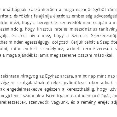
 az imádságnak köszönhetően a maga esendőségéből táma
rátait, és főként felajánlja életét az emberiség üdvösségéé
kbe idézi, hogy a betegek és szenvedők nem csupán a me
szen addig, hogy Krisztus hiteles misszionárius tanítván
gálja és arra hívja meg, hogy a Szeretet Szerzetesnő
nthet minden egészségügyi dolgozó. Kérjük tehát a Szeplőt
lni, mint emberi személyhez, akinek természetesen szü
a a maga ajándékát, amit meg szeretne osztani másokkal.
tekintete ráragyog az Egyház arcára, amint nap mint nap 
végzett szolgálatának értékes gyümölcsei okot adnak r
nak engedelmeskedve egészen a kereszthalálig, hogy üdvö
a megjeleníti számunkra Isten irgalmas mindenhatóságát, 
irekesztettek, szenvedők vagyunk, és a remény erejét adj