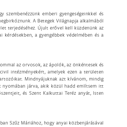
gy szembenézzünk emberi gyengeségeinkkel és
 megbirkóznunk. A Betegek Világnapja alkalmából
elet terjedéséhez. Újult erővel kell küzdenünk az
ikai kérdésekben, a gyengébbek védelmében és a
sommal az orvosok, az ápolók, az önkéntesek és
civil intézményekért, amelyek ezen a területen
tartozóikat. Mindnyájuknak azt kívánom, mindig
ak nyomában járva, akik közül hadd említsem itt
zentjeit, és Szent Kalkuttai Teréz anyát, Isten
ában Szűz Máriához, hogy anyai közbenjárásával