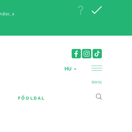
álat, a
HU
Menü
FŐOLDAL