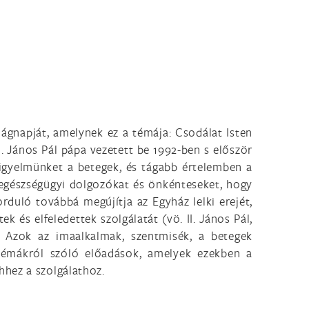
lágnapját, amelynek ez a témája: Csodálat Isten
I. János Pál pápa vezetett be 1992-ben s először
 figyelmünket a betegek, és tágabb értelemben a
 egészségügyi dolgozókat és önkénteseket, hogy
rduló továbbá megújítja az Egyház lelki erejét,
 és elfeledettek szolgálatát (vö. II. János Pál,
. Azok az imaalkalmak, szentmisék, a betegek
i témákról szóló előadások, amelyek ezekben a
hhez a szolgálathoz.