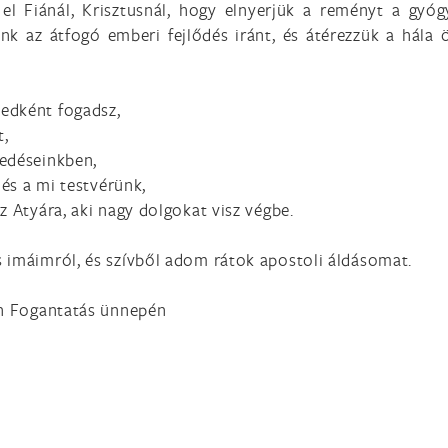
el Fiánál, Krisztusnál, hogy elnyerjük a reményt a gyógy
gyünk az átfogó emberi fejlődés iránt, és átérezzük a há
edként fogadsz,
t,
vedéseinkben,
 és a mi testvérünk,
z Atyára, aki nagy dolgokat visz végbe.
 imáimról, és szívből adom rátok apostoli áldásomat.
en Fogantatás ünnepén