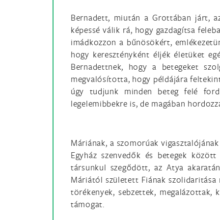
Bernadett, miután a Grottában járt,
képessé válik rá, hogy gazdagítsa feleba
imádkozzon a bűnösökért, emlékezetün
hogy keresztényként éljék életüket egé
Bernadettnek, hogy a betegeket szol
megvalósította, hogy példájára felteki
úgy tudjunk minden beteg felé fordu
legelemibbekre is, de magában hordozz
Máriának, a szomorúak vigasztalójának 
Egyház szenvedők és betegek között 
társunkul szegődött, az Atya akaratá
Máriától született Fiának szolidaritás
törékenyek, sebzettek, megalázottak, k
támogat.