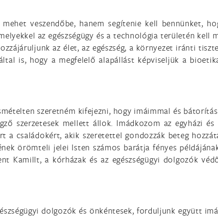
 mehet veszendőbe, hanem segítenie kell bennünket, ho
amelyekkel az egészségügy és a technológia területén kell
ozzájáruljunk az élet, az egészség, a környezet iránti tiszt
ltal is, hogy a megfelelő alapállást képviseljük a bioet
smételten szeretném kifejezni, hogy imáimmal és bátorítá
égző szerzetesek mellett állok. Imádkozom az egyházi és 
rt a családokért, akik szeretettel gondozzák beteg hozzá
tének örömteli jelei Isten számos barátja fényes példáján
ent Kamillt, a kórházak és az egészségügyi dolgozók védős
gészségügyi dolgozók és önkéntesek, forduljunk együtt im