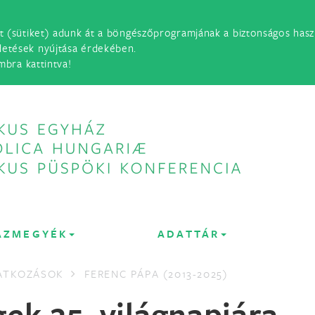
t (sütiket) adunk át a böngészőprogramjának a biztonságos haszn
detések nyújtása érdekében.
mbra kattintva!
ÁZMEGYÉK
ADATTÁR
LATKOZÁSOK
FERENC PÁPA (2013-2025)
ek 25. világnapjára