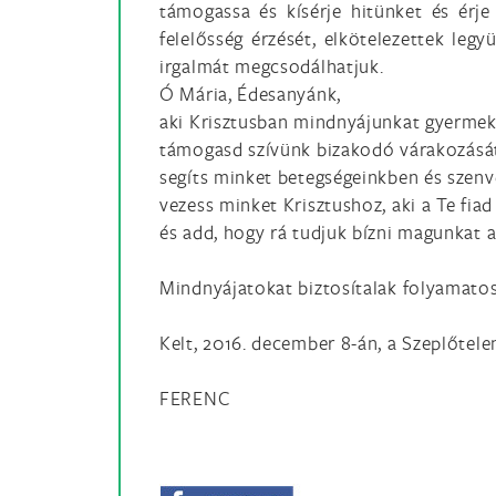
támogassa és kísérje hitünket és érje 
felelősség érzését, elkötelezettek le
irgalmát megcsodálhatjuk.
Ó Mária, Édesanyánk,
aki Krisztusban mindnyájunkat gyermek
támogasd szívünk bizakodó várakozásá
segíts minket betegségeinkben és szen
vezess minket Krisztushoz, aki a Te fiad
és add, hogy rá tudjuk bízni magunkat a
Mindnyájatokat biztosítalak folyamatos
Kelt, 2016. december 8-án, a Szeplőtel
FERENC