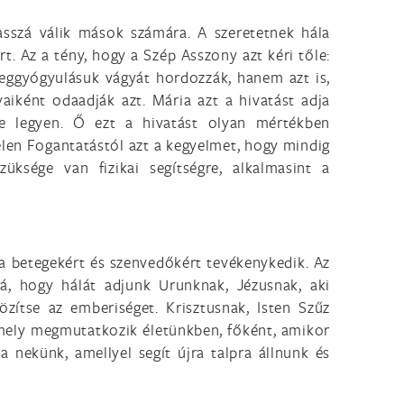
sszá válik mások számára. A szeretetnek hála
rt. Az a tény, hogy a Szép Asszony azt kéri tőle:
ggyógyulásuk vágyát hordozzák, hanem azt is,
yaiként odaadják azt. Mária azt a hivatást adja
je legyen. Ő ezt a hivatást olyan mértékben
elen Fogantatástól azt a kegyelmet, hogy mindig
ksége van fizikai segítségre, alkalmasint a
a betegekért és szenvedőkért tevékenykedik. Az
á, hogy hálát adjunk Urunknak, Jézusnak, aki
zítse az emberiséget. Krisztusnak, Isten Szűz
amely megmutatkozik életünkben, főként, amikor
a nekünk, amellyel segít újra talpra állnunk és