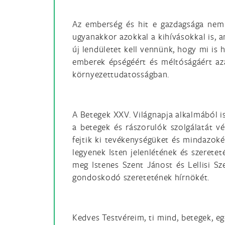
Az emberség és hit e gazdagsága nem
ugyanakkor azokkal a kihívásokkal is, 
új lendületet kell vennünk, hogy mi is h
emberek épségéért és méltóságáért azá
környezettudatosságban.
A Betegek XXV. Világnapja alkalmából i
a betegek és rászorulók szolgálatát v
fejtik ki tevékenységüket és mindazoké
legyenek Isten jelenlétének és szerete
meg Istenes Szent Jánost és Lellisi Sz
gondoskodó szeretetének hírnökét.
Kedves Testvéreim, ti mind, betegek, e