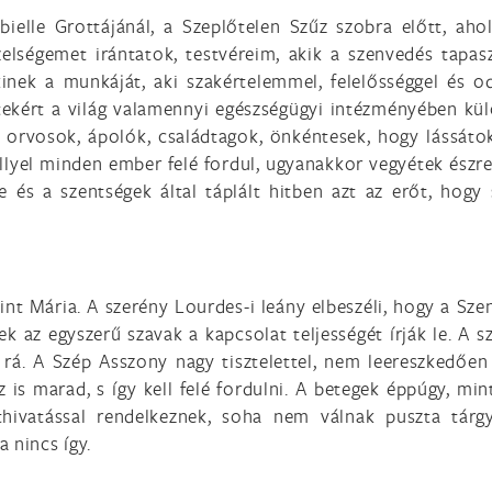
elle Grottájánál, a Szeplőtelen Szűz szobra előtt, aho
elségemet irántatok, testvéreim, akik a szenvedés tapaszt
ek a munkáját, aki szakértelemmel, felelősséggel és od
ekért a világ valamennyi egészségügyi intézményében külö
 orvosok, ápolók, családtagok, önkéntesek, hogy lássáto
llyel minden ember felé fordul, ugyanakkor vegyétek észre
je és a szentségek által táplált hitben azt az erőt, hogy
int Mária. A szerény Lourdes-i leány elbeszéli, hogy a Sz
ek az egyszerű szavak a kapcsolat teljességét írják le. A s
rá. A Szép Asszony nagy tisztelettel, nem leereszkedően
 is marad, s így kell felé fordulni. A betegek éppúgy, mi
lethivatással rendelkeznek, soha nem válnak puszta tá
 nincs így.