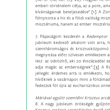
emberi történelem célja, az a pont, am
kívánságainak beteljesedése”.
[1]
A Zsin
fölnyitotta a hit és a földi valóság mi
misztériuma, hanem az ember misztérium
7. Pápaságom kezdetén a
Redemptor
jubileum kedvező alkalom volt arra, h
szentháromságos és krisztusközpontú 
megnyitása előtt szívesen emlékezem a
lesz: az üdvözítő, aki 20 évszázaddal 
adja magát az emberiségnek”.
[3]
A Ró
jellegét. érdemes arra is emlékezni, 
hívőknek a vasárnapot mint a föltámado
fedezzük föl újra az eucharisztikus ünne
Máriával együtt szemlélni Krisztus arcá
8. A nagy jubileum örökségét gyűjt
Krisztus arcának szemlélésére épülő le