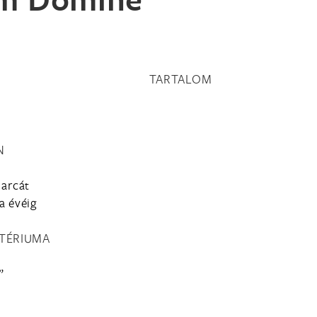
TARTALOM
N
 arcát
a évéig
ZTÉRIUMA
”