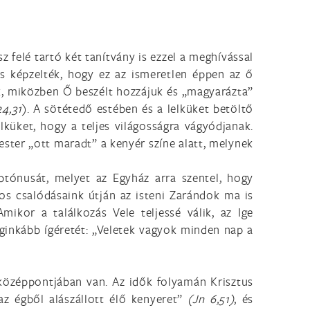
 felé tartó két tanítvány is ezzel a meghívással
s képzelték, hogy ez az ismeretlen éppen az ő
k, miközben Ő beszélt hozzájuk és „magyarázta”
24,31
). A sötétedő estében és a lelküket betöltő
lküket, hogy a teljes világosságra vágyódjanak.
ester „ott maradt” a kenyér színe alatt, melynek
tónusát, melyet az Egyház arra szentel, hogy
yos csalódásaink útján az isteni Zarándok ma is
ikor a találkozás Vele teljessé válik, az Ige
 leginkább ígéretét: „Veletek vagyok minden nap a
 középpontjában van. Az idők folyamán Krisztus
az égből alászállott élő kenyeret”
(Jn 6,51)
, és