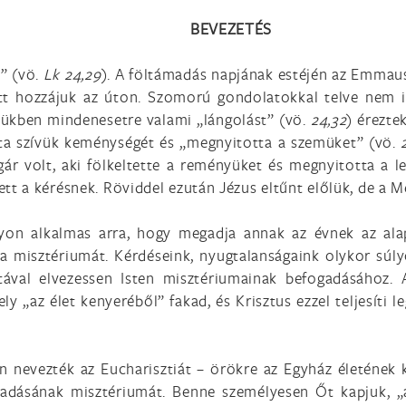
BEVEZETÉS
k” (vö.
Lk 24,29
). A föltámadás napjának estéjén az Emmausz
ott hozzájuk az úton. Szomorú gondolatokkal telve nem i
vükben mindenesetre valami „lángolást” (vö.
24,32
) érezte
otta szívük keménységét és „megnyitotta a szemüket” (vö.
r volt, aki fölkeltette a reményüket és megnyitotta a le
ett a kérésnek. Röviddel ezután Jézus eltűnt előlük, de a M
on alkalmas arra, hogy megadja annak az évnek az alap
ia misztériumát. Kérdéseink, nyugtalanságaink olykor súl
ával elvezessen Isten misztériumainak befogadásához. Am
ely „az élet kenyeréből” fakad, és Krisztus ezzel teljesíti
n nevezték az Eucharisztiát – örökre az Egyház életének
ámadásának misztériumát. Benne személyesen Őt kapjuk, „