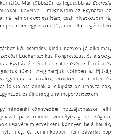
akomáját. Már többször, és legutóbb az
Ecclesia
omdokait követve – meghívtam az Egyházat az
a már elmondott tanítást, csak hivatkozom rá,
et jelenthet egy esztendő, amit teljes egészében
zéshez két esemény kínált nagyon jó alkalmat,
mzetközi Eucharisztikus Kongresszus, és a 2005.
a az Egyház életének és küldetésének forrása és
sztus 16-tól 21-ig tartjuk Kölnben az Ifjúság
zegyűlnek a fiatalok, erősíteni a hitüket és
s folytatása annak a lelkipásztori irányzatnak,
 Egyházba és újra meg újra megerősítettem.
ogy mindenki könnyebben hozzájuthasson lelki
egyházak pásztorainak személyes gondosságára,
pök testvéreim egyébként könnyen beláthatják,
t nyit meg, és semmiképpen nem zavarja, épp