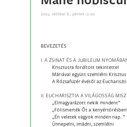
2004. október 8., péntek 12:00
BEVEZETÉS
I. A ZSINAT ÉS A JUBILEUM NYOMÁBA
Krisztusra fordított tekintettel
Máriával együtt szemlélni Krisztus
A Rózsafüzér évétől az Euchariszti
II. EUCHARISZTIA A VILÁGOSSÁG MIS
„Elmagyarázott nekik mindent”
„Fölismerték Őt a kenyértörésben
„Én veletek vagyok minden nap...”
Ünnepelni, imádni, szemlélni