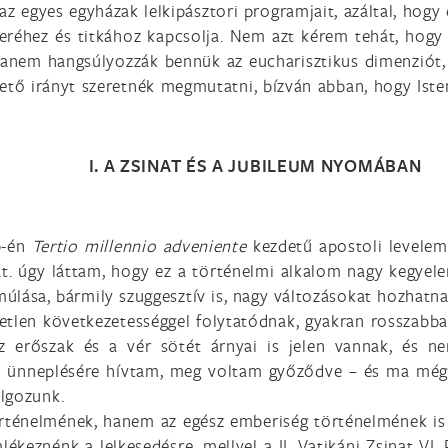
az egyes egyházak lelkipásztori programjait, azáltal, hog
eréhez és titkához kapcsolja. Nem azt kérem tehát, hogy
hanem hangsúlyozzák bennük az eucharisztikus dimenziót, 
vető irányt szeretnék megmutatni, bízván abban, hogy Is
I. A ZSINAT ÉS A JUBILEUM NYOMÁBAN
0-én
Tertio millennio adveniente
kezdetű apostoli levele
át. úgy láttam, hogy ez a történelmi alkalom nagy kegye
lása, bármily szuggesztív is, nagy változásokat hozhatna
len következetességgel folytatódnak, gyakran rosszabbak
az erőszak és a vér sötét árnyai is jelen vannak, és 
k ünneplésére hívtam, meg voltam győződve – és ma még
olgozunk.
rténelmének, hanem az egész emberiség történelmének is 
ékeznénk a lelkesedésre, mellyel a II. Vatikáni Zsinat VI.