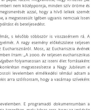
az emberi nem középpontja, minden szív öröme és
megismerését azzal, hogy a hívő lelkek szemét
nne, a megtestesült Igében ugyanis nemcsak Isten
áltást és beteljesedést.
émát, s később többször is visszatértem rá. A
igyelmét. A nagy esemény előkészülete teljesen
Eucharisztiáról. Most, az Eucharisztia évének
mben írtam: „A 2000. év teljesen eucharisztikus
tségében
folyamatosan az isteni élet forrásaként
konkrétan megtestesítette a Nagy Jubileum e
ostoli levelemben elmélkedési témául adtam a
kit arra szólítottam, hogy a vasárnap szíveként
 levelemben. E programadó dokumentumban a
gia keretében, mely képes arra, hogy az imádság