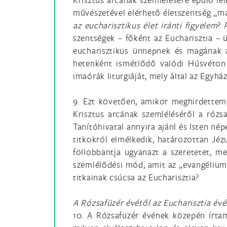
művészetével elérhető életszentség „ma
az eucharisztikus élet iránti figyelem
? 
szentségek – főként az Eucharisztia – 
eucharisztikus ünnepnek és magának a
hetenként ismétlődő valódi Húsvéton 
imaórák liturgiáját, mely által az Egyhá
9. Ezt követően, amikor meghirdettem
Krisztus arcának szemléléséről a róz
Tanítóhivatal annyira ajánl és Isten né
titkokról elmélkedik, határozottan Jéz
föllobbantja ugyanazt a szeretetet, m
szemlélődési mód, amit az „evangélium f
titkainak csúcsa az Eucharisztia?
A Rózsafüzér évétől az Eucharisztia évé
10. A Rózsafüzér évének közepén írt