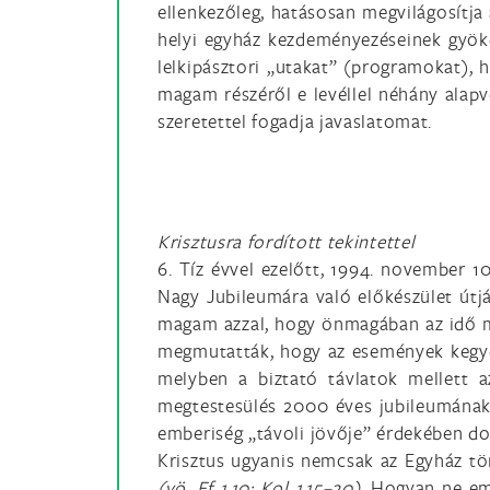
ellenkezőleg, hatásosan megvilágosítja 
helyi egyház kezdeményezéseinek gyök
lelkipásztori „utakat” (programokat), 
magam részéről e levéllel néhány alap
szeretettel fogadja javaslatomat.
Krisztusra fordított tekintettel
6. Tíz évvel ezelőtt, 1994. november 1
Nagy Jubileumára való előkészület útj
magam azzal, hogy önmagában az idő mú
megmutatták, hogy az események kegyet
melyben a biztató távlatok mellett 
megtestesülés 2000 éves jubileumána
emberiség „távoli jövője” érdekében d
Krisztus ugyanis nemcsak az Egyház tö
(vö. Ef 1,10; Kol 1,15–20)
. Hogyan ne eml