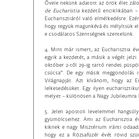
Ővele nekünk adatott az örök élet zál
de Eucharistia
kezdetű enciklikában 
Eucharisztiáról való elmélkedésre. Ez
hogy tegyük magunkévá és mélyítsük el a
e csodálatos Szentségnek szentelünk.
4. Mint már ismert, az Eucharisztia 
egyik a kezdetét, a másik a végét jelz
október 2-től 29-ig tartó rendes püspö
csúcsa”. De egy másik meggondolás is
Világnapját. Azt kívánom, hogy az E
lelkesedésüket. Egy ilyen eucharisztik
melyet – különösen a Nagy Jubileumra k
5. Jelen apostoli levelemmel hangsúl
gyümölcseihez. Ami az Eucharisztia é
kiknek e nagy Misztérium iránti odaad
hogy ez a Rózsafüzér évét rövid szü