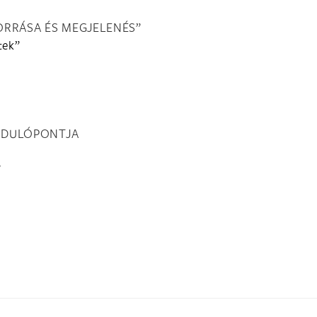
FORRÁSA ÉS MEGJELENÉS”
tek”
IINDULÓPONTJA
”