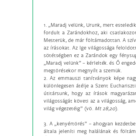
1. „Maradj velünk, Urunk, mert esteledi
fordult a Zarándokhoz, aki csatlakoz
Mesterük, de már föltámadottan. A szí
az írásokat. Az Ige világossága felold
sötétségben ez a Zarándok egy fénysugá
„Maradj velünk” – kérlelték. és Ő enged
megtörésekor megnyílt a szemük.
2. Az emmauszi tanítványok képe nagy
különlegesen átélje a Szent Euchariszt
útitársunk, hogy az írások magyarázat
világosságát követi az a világosság, am
világ végezetéig” (vö.
Mt 28,20
).
3. A „kenyértörés” – ahogyan kezdetbe
általa jeleníti meg halálának és fölt