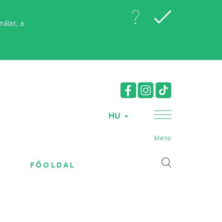
álat, a
HU
Menü
FŐOLDAL