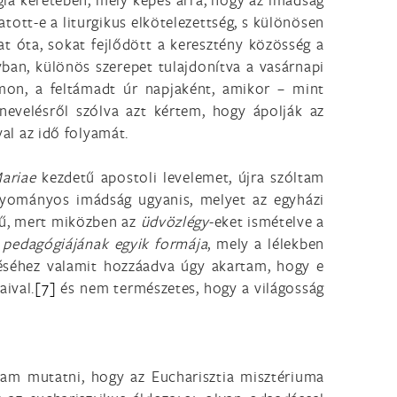
ott-e a liturgikus elkötelezettség, s különösen
at óta, sokat fejlődött a keresztény közösség a
yban, különös szerepet tulajdonítva a vasárnapi
mon, a feltámadt úr napjaként, amikor – mint
evelésről szólva azt kértem, hogy ápolják az
val az idő folyamát.
Mariae
kezdetű apostoli levelemet, újra szóltam
agyományos imádság ugyanis, melyet az egyházi
egű, mert miközben az
üdvözlégy
-eket ismételve a
t pedagógiájának egyik formája
, mely a lélekben
ődéséhez valamit hozzáadva úgy akartam, hogy e
aival.
[7]
és nem természetes, hogy a világosság
tam mutatni, hogy az Eucharisztia misztériuma