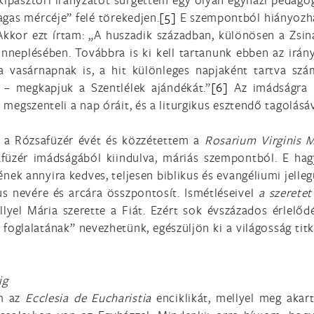
gas mércéje” felé törekedjen.
[5]
E szempontból hiányozhat
Akkor ezt írtam: „A huszadik században, különösen a Zsin
ünneplésében. Továbbra is ki kell tartanunk ebben az irán
 vasárnapnak is, a hit különleges napjaként tartva szá
– megkapjuk a Szentlélek ajándékát.”
[6]
Az imádságra n
z megszenteli a nap óráit, és a liturgikus esztendő tagolásá
 a Rózsafüzér évét és közzétettem a
Rosarium Virginis 
safüzér imádságából kiindulva, máriás szempontból. E h
pének annyira kedves, teljesen biblikus és evangéliumi jell
us nevére és arcára összpontosít. Ismétléseivel
a szerete
ellyel Mária szerette a Fiát. Ezért sok évszázados érlel
oglalatának” nevezhetünk, egészüljön ki a világosság titk
ig
am az
Ecclesia de Eucharistia
enciklikát, mellyel meg akar