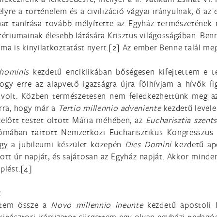
elyre a történelem és a civilizáció vágyai irányulnak, ő 
at tanítása tovább mélyítette az Egyház természetének 
sztériumainak élesebb látására Krisztus világosságában. Be
a is kinyilatkoztatást nyert.
[2]
Az ember Benne talál megv
 hominis
kezdetű
encikliká
ban bőségesen kifejtettem e t
ogy erre az alapvető igazságra újra fölhívjam a hívők f
volt. Közben természetesen nem feledkezhettünk meg az 
rra, hogy már a
Tertio millennio adveniente
kezdetű levele
ezelőtt testet öltött Mária méhében, az
Eucharisztia szen
mában tartott Nemzetközi Eucharisztikus Kongresszus 
hogy a jubileumi készület közepén
Dies Domini
kezdetű ap
tt úr napját, és sajátosan az Egyház napját. Akkor minden
plést.
[4]
t
öttem össze a
Novo millennio ineunte
kezdetű apostoli
lkipásztori irányzatot sürgettem egy olyan egyházi pedagó