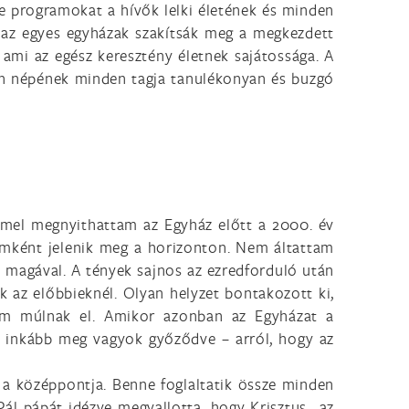
y e programokat a hívők lelki életének és minden
 az egyes egyházak szakítsák meg a megkezdett
ami az egész keresztény életnek sajátossága. A
ten népének minden tagja tanulékonyan és buzgó
mmel megnyithattam az Egyház előtt a 2000. év
lemként jelenik meg a horizonton. Nem áltattam
 magával. A tények sajnos az ezredforduló után
 az előbbieknél. Olyan helyzet bontakozott ki,
nem múlnak el. Amikor azonban az Egyházat a
 inkább meg vagyok győződve – arról, hogy az
a középpontja. Benne foglaltatik össze minden
 Pál pápát idézve megvallotta, hogy Krisztus „az