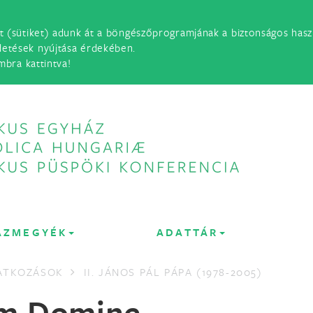
t (sütiket) adunk át a böngészőprogramjának a biztonságos haszn
detések nyújtása érdekében.
mbra kattintva!
ÁZMEGYÉK
ADATTÁR
LATKOZÁSOK
II. JÁNOS PÁL PÁPA (1978-2005)
m Domine