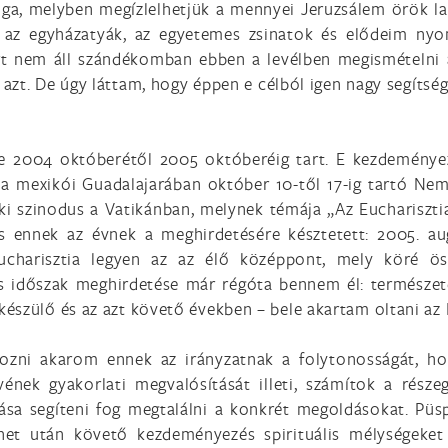
oga, melyben megízlelhetjük a mennyei Jeruzsálem örök l
– az egyházatyák, az egyetemes zsinatok és elődeim ny
ért nem áll szándékomban ebben a levélben megismételni 
zt. De úgy láttam, hogy éppen e célból igen nagy segítség
éve 2004 októberétől 2005 októberéig tart. E kezdeménye
i: a mexikói Guadalajarában október 10-től 17-ig tartó Ne
ki szinodus a Vatikánban, melynek témája „Az Euchariszti
 ennek az évnek a meghirdetésére késztetett: 2005. augu
ucharisztia legyen az az élő középpont, mely köré öss
us időszak meghirdetése már régóta bennem él: természete
észülő és az azt követő években – bele akartam oltani az
yozni akarom ennek az irányzatnak a folytonosságát, h
vének gyakorlati megvalósítását illeti, számítok a rész
ása segíteni fog megtalálni a konkrét megoldásokat. Püs
net után követő kezdeményezés spirituális mélységeke