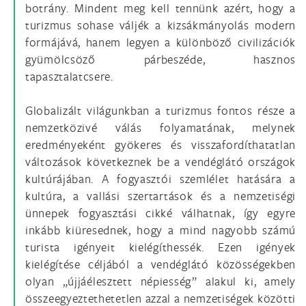
botrány. Mindent meg kell tennünk azért, hogy a
turizmus sohase váljék a kizsákmányolás modern
formájává, hanem legyen a különböző civilizációk
gyümölcsöző párbeszéde, hasznos
tapasztalatcsere.
Globalizált világunkban a turizmus fontos része a
nemzetközivé válás folyamatának, melynek
eredményeként gyökeres és visszafordíthatatlan
változások következnek be a vendéglátó országok
kultúrájában. A fogyasztói szemlélet hatására a
kultúra, a vallási szertartások és a nemzetiségi
ünnepek fogyasztási cikké válhatnak, így egyre
inkább kiüresednek, hogy a mind nagyobb számú
turista igényeit kielégíthessék. Ezen igények
kielégítése céljából a vendéglátó közösségekben
olyan „újjáélesztett népiesség” alakul ki, amely
összeegyeztethetetlen azzal a nemzetiségek közötti