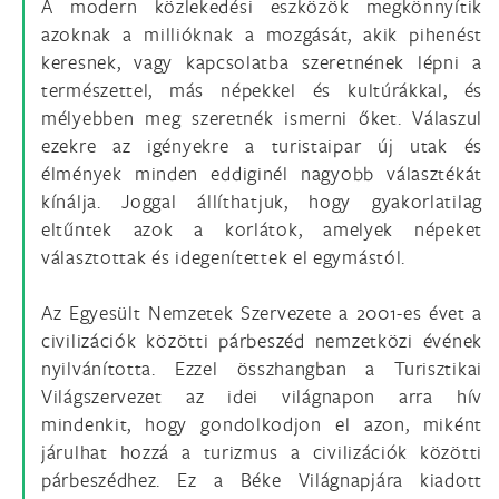
A modern közlekedési eszközök megkönnyítik
azoknak a millióknak a mozgását, akik pihenést
keresnek, vagy kapcsolatba szeretnének lépni a
természettel, más népekkel és kultúrákkal, és
mélyebben meg szeretnék ismerni őket. Válaszul
ezekre az igényekre a turistaipar új utak és
élmények minden eddiginél nagyobb választékát
kínálja. Joggal állíthatjuk, hogy gyakorlatilag
eltűntek azok a korlátok, amelyek népeket
választottak és idegenítettek el egymástól.
Az Egyesült Nemzetek Szervezete a 2001-es évet a
civilizációk közötti párbeszéd nemzetközi évének
nyilvánította. Ezzel összhangban a Turisztikai
Világszervezet az idei világnapon arra hív
mindenkit, hogy gondolkodjon el azon, miként
járulhat hozzá a turizmus a civilizációk közötti
párbeszédhez. Ez a Béke Világnapjára kiadott