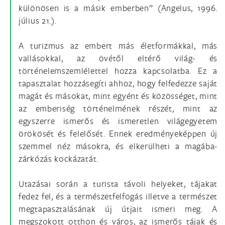
különösen is a másik emberben” (Angelus, 1996.
július 21.).
A turizmus az embert más életformákkal, más
vallásokkal, az övétől eltérő világ- és
történelemszemlélettel hozza kapcsolatba. Ez a
tapasztalat hozzásegíti ahhoz, hogy felfedezze saját
magát és másokat, mint egyént és közösséget, mint
az emberiség történelmének részét, mint az
egyszerre ismerős és ismeretlen világegyetem
örökösét és felelősét. Ennek eredményeképpen új
szemmel néz másokra, és elkerülheti a magába-
zárkózás kockázatát.
Utazásai során a turista távoli helyeket, tájakat
fedez fel, és a természetfelfogás illetve a természet
megtapasztalásának új útjait ismeri meg. A
megszokott otthon és város, az ismerős tájak és