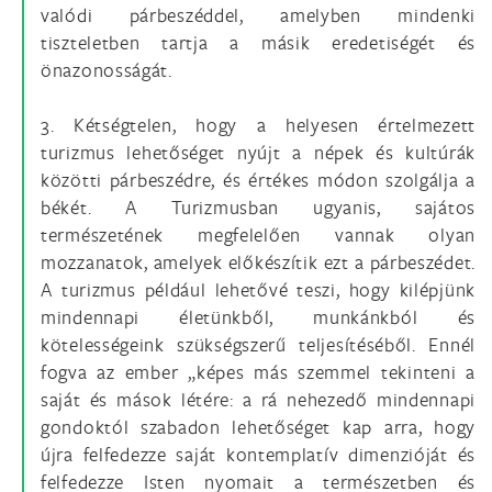
valódi párbeszéddel, amelyben mindenki
tiszteletben tartja a másik eredetiségét és
önazonosságát.
3. Kétségtelen, hogy a helyesen értelmezett
turizmus lehetőséget nyújt a népek és kultúrák
közötti párbeszédre, és értékes módon szolgálja a
békét. A Turizmusban ugyanis, sajátos
természetének megfelelően vannak olyan
mozzanatok, amelyek előkészítik ezt a párbeszédet.
A turizmus például lehetővé teszi, hogy kilépjünk
mindennapi életünkből, munkánkból és
kötelességeink szükségszerű teljesítéséből. Ennél
fogva az ember „képes más szemmel tekinteni a
saját és mások létére: a rá nehezedő mindennapi
gondoktól szabadon lehetőséget kap arra, hogy
újra felfedezze saját kontemplatív dimenzióját és
felfedezze Isten nyomait a természetben és