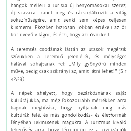
hangok mellett a turista új benyomásokat szerez,
új szavakat tanul meg és rácsodálkozik a világ
sokszínűségére, amit senki sem képes teljesen
kiismerni. Eközben biztosan jobban értékeli az őt
körülvevő világot, és érzi, hogy azt óvni kell.
A teremtés csodáinak láttán az utasok megérzik
szívükben a Teremtő jelenlétét, és mélységes
hálával sóhajtanak fel: „Mily gyönyörű minden
műve, pedig csak szikrányi az, amit látni lehet!” (Sir
42,23).
A népek ahelyett, hogy bezárkóznának saját
kultúrájukba, ma még fokozottabb mértékben arra
kapnak meghívást, hogy nyíljanak meg más
kultúrák felé, és más gondolkodás- és életformák
fényében tekintsenek magukra. A turizmus kiváló
lehetőség arra, hogy létrejöjjön ez a civilizációk