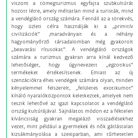
viszont a tömegturizmus egyfajta szubkultúrát
hozott létre, amely méltatlan mind a turisták, mind
a vendéglátó ország számára. Fennáll az a törekvés,
hogy üzleti célra használják ki a „primitív
civilizációk” ,maradványait és a néhány
hagyományőrző társadalomban még gyakorolt
„beavatási rítusokat”. A vendéglátó országok
számára a turizmus gyakran arra kínál kedvező
lehetőséget, hogy úgynevezett „egzotikus”
termékeket értékesítsenek. Emiatt az új
szenzációkra éhes vendégek számára olyan, minden
kényelemmel felszerelt, „felületes exotikumot”
kínáló nyaralóközpontok keletkeztek, amelyek nem
teszik lehetővé az igazi kapcsolatot a vendéglátó
ország kultúrájával. Sajnálatos módon ez a féktelen
kíváncsiság gyakran megalázó visszaélésekhez
vezet, mint például a gyermekek és nők gátlástalan
kizsákmányolása a szexiparban, ami tűrhetetlen