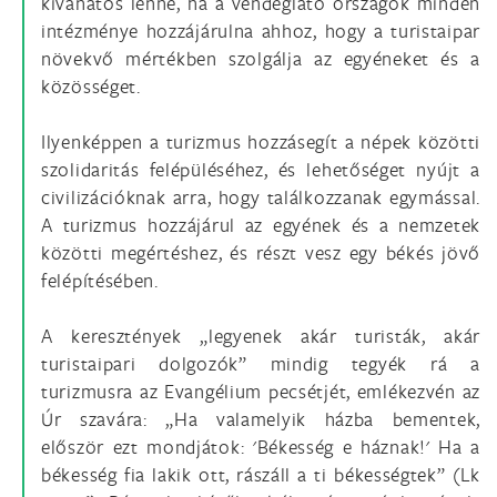
kívánatos lenne, ha a vendéglátó országok minden
intézménye hozzájárulna ahhoz, hogy a turistaipar
növekvő mértékben szolgálja az egyéneket és a
közösséget.
Ilyenképpen a turizmus hozzásegít a népek közötti
szolidaritás felépüléséhez, és lehetőséget nyújt a
civilizációknak arra, hogy találkozzanak egymással.
A turizmus hozzájárul az egyének és a nemzetek
közötti megértéshez, és részt vesz egy békés jövő
felépítésében.
A keresztények „legyenek akár turisták, akár
turistaipari dolgozók” mindig tegyék rá a
turizmusra az Evangélium pecsétjét, emlékezvén az
Úr szavára: „Ha valamelyik házba bementek,
először ezt mondjátok: 'Békesség e háznak!' Ha a
békesség fia lakik ott, rászáll a ti békességtek” (Lk