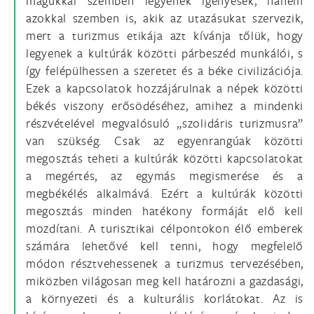
magukkal szemben legyenek igényesek, hanem
azokkal szemben is, akik az utazásukat szervezik,
mert a turizmus etikája azt kívánja tőlük, hogy
legyenek a kultúrák közötti párbeszéd munkálói, s
így felépülhessen a szeretet és a béke civilizációja.
Ezek a kapcsolatok hozzájárulnak a népek közötti
békés viszony erősödéséhez, amihez a mindenki
részvételével megvalósuló „szolidáris turizmusra”
van szükség. Csak az egyenrangúak közötti
megosztás teheti a kultúrák közötti kapcsolatokat
a megértés, az egymás megismerése és a
megbékélés alkalmává. Ezért a kultúrák közötti
megosztás minden hatékony formáját elő kell
mozdítani. A turisztikai célpontokon élő emberek
számára lehetővé kell tenni, hogy megfelelő
módon résztvehessenek a turizmus tervezésében,
miközben világosan meg kell határozni a gazdasági,
a környezeti és a kulturális korlátokat. Az is