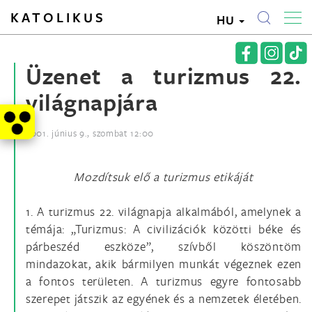
KATOLIKUS
HU
Üzenet a turizmus 22.
világnapjára
2001. június 9., szombat 12:00
Mozdítsuk elő a turizmus etikáját
1. A turizmus 22. világnapja alkalmából, amelynek a
témája: „Turizmus: A civilizációk közötti béke és
párbeszéd eszköze”, szívből köszöntöm
mindazokat, akik bármilyen munkát végeznek ezen
a fontos területen. A turizmus egyre fontosabb
szerepet játszik az egyének és a nemzetek életében.