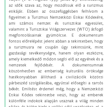
az idők szava az, hogy mozdítsuk elő a turizmus
etikáját. Ebben az összefüggésben felhívom a
figyelmet a Turizmus Nemzetközi Etikai Kódexére,
ami számos nemzet és turisztikai egyesület,
valamint a Turisztikai Világszervezet (WTO) átfogó
megfontolásainak gyümölcse. E dokumentum
fontos előrelépést jelent abban a tekintetben, hogy
a turizmusra ne csupán úgy tekintsünk, mint
gazdasági tevékenységre, hanem olyan eszközre,
amely kiemelkedő módon segíti elő az egyének és a
nemzetek fejlődését. A dokumentumnak
köszönhetően az emberiség kulturális öröksége
hatékonyabban állítható a civilizációk közötti
párbeszéd szolgálatába, egyúttal elősegíti a tartós
békét. Említést érdemel még, hogy a Nemzetközi
Etikai Kódex tekintetbe veszi, hogy az emberek
különféle indokok alapján utaznak a világ minden
tájára, és külön kitér a vallási célú utazásokra, pl. a