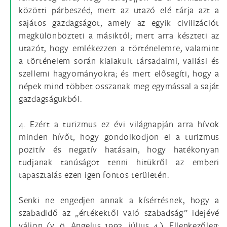
közötti párbeszéd, mert az utazó elé tárja azt a
sajátos gazdagságot, amely az egyik civilizációt
megkülönbözteti a másiktól; mert arra készteti az
utazót, hogy emlékezzen a történelemre, valamint
a történelem során kialakult társadalmi, vallási és
szellemi hagyományokra; és mert elősegíti, hogy a
népek mind többet osszanak meg egymással a saját
gazdagságukból.
4. Ezért a turizmus ez évi világnapján arra hívok
minden hívőt, hogy gondolkodjon el a turizmus
pozitív és negatív hatásain, hogy hatékonyan
tudjanak tanúságot tenni hitükről az emberi
tapasztalás ezen igen fontos területén.
Senki ne engedjen annak a kísértésnek, hogy a
szabadidő az „értékektől való szabadság” idejévé
váljon (v. ö. Angelus 1993. július 4.). Ellenkezőleg: