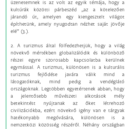
üzenetemnek is az volt az egyik témája, hogy a
kultúrák közötti párbeszéd „az a kötelezően
járandó út, amelyen egy kiengesztelt világot
építhetünk, amely nyugodtan nézhet saját jövője
elé” (3.).
2. A turizmus által fölfedezhetjük, hogy a világ
növekvő mértékben globalizálódik és különböző
részei egyre szorosabb kapcsolatba kerülnek
egymással. A turizmus, különösen is a kulturális
turizmus fejlődése javára válik mind a
látogatóknak, mind pedig a vendéglátó
országoknak. Legtöbben egyetértenek abban, hogy
a jelentősebb művészeti alkotások mély
betekintést nyújtanak az őket létrehozó
civilizációkba, ezért növekvő igény van e tárgyak
hatékonyabb megóvására, különösen is a
nemzetközi közösség részéről. Néhány országban