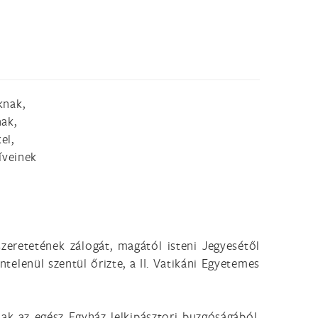
knak,
ak,
el,
íveinek
zeretetének zálogát, magától isteni Jegyesétől
telenül szentül őrizte, a II. Vatikáni Egyetemes
ak az egész Egyház lelkipásztori buzgóságából,