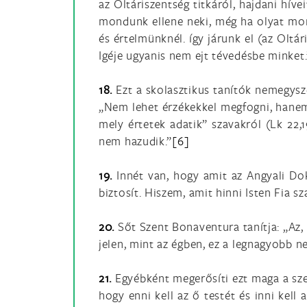
az Oltáriszentség titkáról, hajdani hív
mondunk ellene neki, még ha olyat mond
és értelmünknél. így járunk el (az Oltár
Igéje ugyanis nem ejt tévedésbe minket.
18.
Ezt a skolasztikus tanítók nemegysze
„Nem lehet érzékekkel megfogni, hanem e
mely értetek adatik” szavakról (Lk 22,1
nem hazudik.”
[6]
19.
Innét van, hogy amit az Angyali Dokt
biztosít. Hiszem, amit hinni Isten Fia sz
20.
Sőt Szent Bonaventura tanítja: „Az,
jelen, mint az égben, ez a legnagyobb ne
21.
Egyébként megerősíti ezt maga a szent
hogy enni kell az ő testét és inni kell