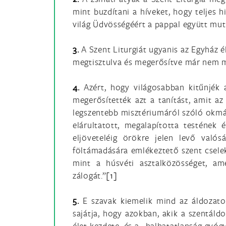
mint buzdítani a híveket, hogy teljes 
világ Üdvösségéért a pappal együtt muta
3.
A Szent Liturgiát ugyanis az Egyház éle
megtisztulva és megerősítve már nem m
4.
Azért, hogy világosabban kitűnjék a
megerősítették azt a tanítást, amit az
legszentebb misztériumáról szóló okmá
elárultatott, megalapította testének
eljöveteléig örökre jelen levő valós
föltámadására emlékeztető szent cselek
mint a húsvéti asztalközösséget, am
zálogát.”
[1]
5.
E szavak kiemelik mind az áldozato
sajátja, hogy azokban, akik a szentáldo
élet kezdete, és a „halhatatlanság gyógy