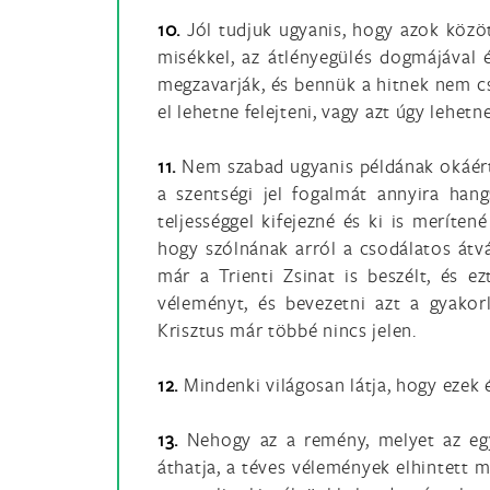
10.
Jól tudjuk ugyanis, hogy azok közö
misékkel, az átlényegülés dogmájával é
megzavarják, és bennük a hitnek nem cs
el lehetne felejteni, vagy azt úgy lehe
11.
Nem szabad ugyanis példának okáért 
a szentségi jel fogalmát annyira han
teljességgel kifejezné és ki is meríte
hogy szólnának arról a csodálatos átvál
már a Trienti Zsinat is beszélt, és 
véleményt, és bevezetni azt a gyakor
Krisztus már többé nincs jelen.
12.
Mindenki világosan látja, hogy ezek é
13.
Nehogy az a remény, melyet az egye
áthatja, a téves vélemények elhintett m