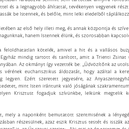
hittel és a legnagyobb áhítattal, tevékenyen vegyenek rés
ssák be Istennek, és belőle, mint lelki eledelből táplálkoz
tében az első hely illeti meg, és annak központja és szíve a
agunknak, hanem Istennek élünk, és szorosabban kapcsol
 feloldhatatlan kötelék, amivel a hit és a vallásos bu
 Egyház mindig tartott és tanított, amit a Trienti Zsina
nyában. Az okmányt így vezették be: „Üdvözítőnk az utols
 és vérének eucharisztikus áldozatát, hogy azáltal a ke
ág legyen. Ezért szeretett jegyesére, az Anyaszentegy
edetet, mint Isten irántunk való jóságának szakramentumát
elyen Krisztust fogadjuk szívünkbe, lelkünk megtelik
t, mely a naponként bemutatott szentmisének a lényegéh
zásban részesülnek, azaz eszik Krisztus testét és isszák 
szere” is, az Úr szavai szerint: „Aki eszi az én testemet és