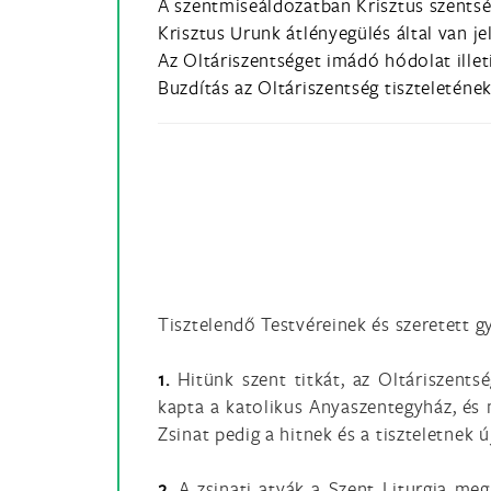
A szentmiseáldozatban Krisztus szents
Krisztus Urunk átlényegülés által van j
Az Oltáriszentséget imádó hódolat illet
Buzdítás az Oltáriszentség tiszteleténe
Tisztelendő Testvéreinek és szeretett g
1.
Hitünk szent titkát, az Oltáriszents
kapta a katolikus Anyaszentegyház, és m
Zsinat pedig a hitnek és a tiszteletnek 
2.
A zsinati atyák a Szent Liturgia meg