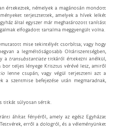
ásban értekeztek, némelyek a magánosán mondott
eményeket terjesztettek, amelyek a hívek lelkét
gyház által egyszer már meghatározott tanítást
 fogalmak elfogadott tartalma meggyengült volna.
utatott mise tekintélyét csorbítsa; vagy hogy
megvan a legméltóságosabb Oltáriszentségben,
gy a
transubstantiate
titkáról értekezni anélkül,
 bor teljes lényege Krisztus vérévé lesz, amiről
atio
lenne csupán; vagy végül terjeszteni azt a
yek a szentmise befejezése után megmaradnak,
 titkát súlyosan sértik.
ánti áhítat fényéről, amely az egész Egyházat
 Testvérek, erről a dologról, és a véleményünket