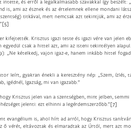
eit intette, és erről a legalkalmasabb szavakkal így beszé
 is, ami az észnek és az értelemnek ellene mondani látsz
iszentség) titkával, mert nemcsak azt tekintjük, ami az érz
”
[5]
r kifejtették. Krisztus igazi teste és igazi vére van jele
gyedül csak a hittel azt, ami az isteni tekintélyen alapul.
9): „Ne kételkedj, vajon igaz-e, hanem inkább hittel fogad
or leírt, gyakran énekli a keresztény nép: „Szem, ízlés, t
ab, igédnél, Igazság, mi van igazabb.”
 hogy Krisztus jelen van a szentségben, mint jelben, sem
hézséget jelenti: ezt elhinni a legérdemszerzőbb.”
[7]
 evangélium is, ahol hírt ad arról, hogy Krisztus tanítván
 az ő vérét, eltávoztak és elmaradtak az Úrtól, mert azt m