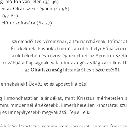
égi módon van jelen
(35-46)
elen az Oltáriszentségben
(47-56)
i
(57-64)
k előmozdítására
(65-77)
Tisztelendő Testvéreinknek, a Patriarcháknak, Prímáso
Érsekeknek, Püspököknek és a többi helyi Főpásztorn
akik békében és közösségben élnek az Apostoli Székk
továbbá a Papságnak, valamint az egész világ katolikus H
az
Oltáriszentség
hittanáról és
tiszteletéről
.
yermekeinek! Üdvözlet és apostoli áldás!
ég kimondhatatlan ajándékát, mint Krisztus mérhetetlen s
int mindennél értékesebb, kimeríthetetlen kincstárat szün
új és ünnepélyesebb megváltását fejtette ki.
újításán fáradozva semmit sem tartottak annyira fontosn