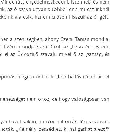
lt: „Mindenütt engedelmeskedünk Istennek, és nem
ik; az ő szava ugyanis többet ér a mi eszünknél
ékeink alá esik, hanem erősen hisszük az ő igéit.
n ebben a szentségben, ahogy Szent Tamás mondja:
” Ezért mondja Szent Cirill az „Ez az én testem,
d el az Üdvözítő szavalt, mivel ő az igazság, és
apintás megcsalódhatik, de a hallás rólad hittel
mi nehézséget nem okoz; de hogy valóságosan van
yai közül sokan, amikor hallották Jézus szavait,
ondták: „Kemény beszéd ez, ki hallgathatja ezt?”