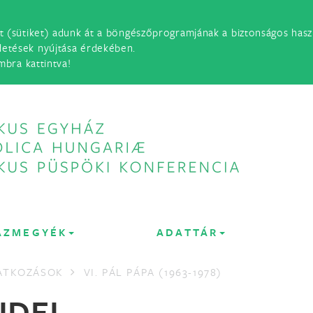
t (sütiket) adunk át a böngészőprogramjának a biztonságos haszn
detések nyújtása érdekében.
mbra kattintva!
ÁZMEGYÉK
ADATTÁR
LATKOZÁSOK
VI. PÁL PÁPA (1963-1978)
IDEI