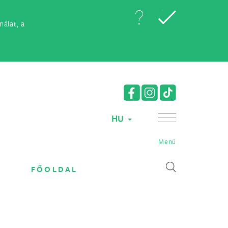
álat, a
HU
Menü
FŐOLDAL