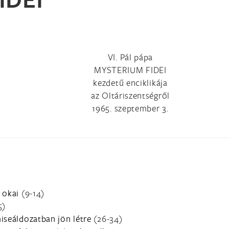
VI. Pál pápa
MYSTERIUM FIDEI
kezdetű enciklikája
az Oltáriszentségről
1965. szeptember 3.
 okai
(9-14)
5)
iseáldozatban jön létre
(26-34)