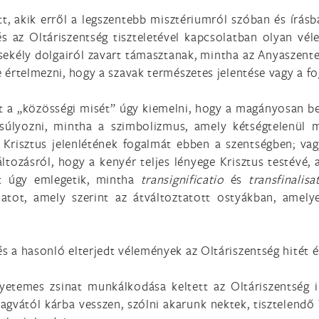
tt, akik erről a legszentebb misztériumról szóban és ír
s az Oltáriszentség tiszteletével kapcsolatban olyan vél
ekély dolgairól zavart támasztanak, mintha az Anyaszente
tne értelmezni, hogy a szavak természetes jelentése vagy a
a „közösségi misét” úgy kiemelni, hogy a magányosan bem
gsúlyozni, mintha a szimbolizmus, amely kétségtelenül 
né Krisztus jelenlétének fogalmát ebben a szentségben; va
tozásról, hogy a kenyér teljes lényege Krisztus testévé, a
ezt úgy emlegetik, mintha
transignificatio
és
transfinalis
latot, amely szerint az átváltoztatott ostyákban, amel
s a hasonló elterjedt vélemények az Oltáriszentség hitét és
temes zsinat munkálkodása keltett az Oltáriszentség ir
agvától kárba vesszen, szólni akarunk nektek, tisztelendő