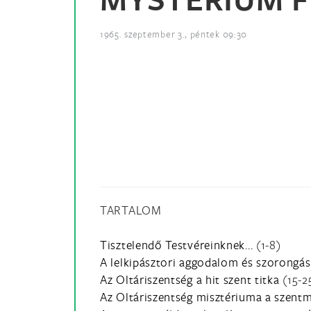
1965. szeptember 3., péntek 09:30
TARTALOM
Tisztelendő Testvéreinknek...
(1-8)
A lelkipásztori aggodalom és szorongás
Az Oltáriszentség a hit szent titka
(15-2
Az Oltáriszentség misztériuma a szentm