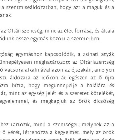
zt a szentmiseáldozatban, hogy azt a maguk és a
zanak.
z Oltáriszentség, mint az élet forrása, és általa
ódunk össze egymás között a szeretetben.
zgóság egymáshoz kapcsolódik, a zsinati atyák
t ünnepélyesen meghatározott az Oltáriszentség
ó vacsora alkalmával azon az éjszakán, amelyen
reszt áldozata az időkön át egészen az ő újra
házra bízta, hogy megünnepelje a halálára és
, mint az egység jelét és a szeretet kötelékét,
 kegyelemmel, és megkapjuk az örök dicsőség
ez tartozik, mind a szentséget, melynek az a
az ő vérét, létrehozza a kegyelmet, mely az örök
 issza az én véremet, annak örök élete van: és én