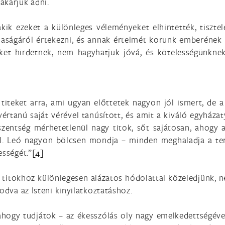
akarjuk adni.
k ezeket a különleges véleményeket elhintették, tisztele
daságáról értekezni, és annak értelmét korunk emberének m
iket hirdetnek, nem hagyhatjuk jóvá, és kötelességünkne
titeket arra, ami ugyan előttetek nagyon jól ismert, de a
értanú saját vérével tanúsított, és amit a kiváló egyháza
iszentség mérhetetlenül nagy titok, sőt sajátosan, ahogy 
II. Leó nagyon bölcsen mondja – minden meghaladja a te
ességét.”
[4]
 titokhoz különlegesen alázatos hódolattal közeledjünk, 
odva az Isteni kinyilatkoztatáshoz.
hogy tudjátok – az ékesszólás oly nagy emelkedettségével