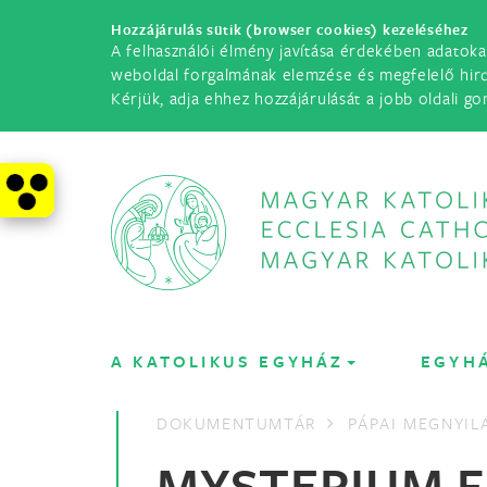
Hozzájárulás sütik (browser cookies) kezeléséhez
A felhasználói élmény javítása érdekében adatoka
weboldal forgalmának elemzése és megfelelő hir
Kérjük, adja ehhez hozzájárulását a jobb oldali go
A KATOLIKUS EGYHÁZ
EGYH
DOKUMENTUMTÁR
PÁPAI MEGNYI
MYSTERIUM F