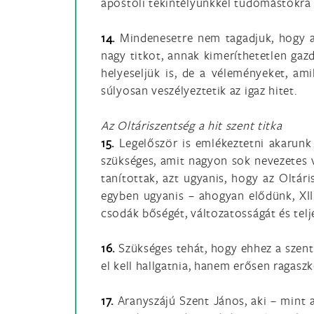
apostoli tekintélyünkkel tudomástokra 
14.
Mindenesetre nem tagadjuk, hogy aki
nagy titkot, annak kimeríthetetlen gaz
helyeseljük is, de a véleményeket, am
súlyosan veszélyeztetik az igaz hitet.
Az Oltáriszentség a hit szent titka
15.
Legelőször is emlékeztetni akarunk 
szükséges, amit nagyon sok nevezetes v
tanítottak, azt ugyanis, hogy az Oltár
egyben ugyanis – ahogyan elődünk, XI
csodák bőségét, változatosságát és telj
16.
Szükséges tehát, hogy ehhez a szent
el kell hallgatnia, hanem erősen ragaszk
17.
Aranyszájú Szent János, aki – mint a