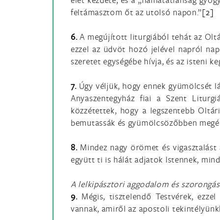
feltámasztom őt az utolsó napon.”
[2]
6.
A megújított liturgiából tehát az Ol
ezzel az üdvöt hozó jelével napról nap
szeretet egységébe hívja, és az isteni
7.
Úgy véljük, hogy ennek gyümölcsét lát
Anyaszentegyház fiai a Szent Liturg
közzétettek, hogy a legszentebb Oltári
bemutassák és gyümölcsözőbben megér
8.
Mindez nagy örömet és vigasztalást a
együtt ti is hálát adjatok Istennek, min
A lelkipásztori aggodalom és szorongás
9.
Mégis, tisztelendő Testvérek, ezze
vannak, amiről az apostoli tekintélyün