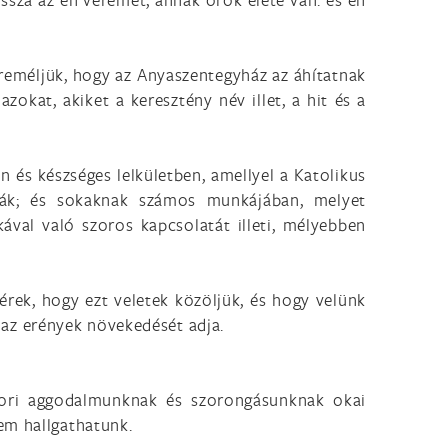
 reméljük, hogy az Anyaszentegyház az áhítatnak
zokat, akiket a keresztény név illet, a hit és a
 és készséges lelkületben, amellyel a Katolikus
dták; és sokaknak számos munkájában, melyet
kával való szoros kapcsolatát illeti, mélyebben
rek, hogy ezt veletek közöljük, és hogy velünk
s az erények növekedését adja.
sztori aggodalmunknak és szorongásunknak okai
em hallgathatunk.