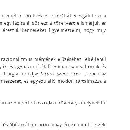
treméltó törekvéssel próbálták vizsgálni ezt a
egvilágítani, sőt ezt a törekvést elismerjük és
k érezzük benneteket figyelmeztetni, hogy mily
 racionalizmus mérgének elűzéséhez feltétlenül
tyák és egyháztanítók folyamatosan vallottak és
a liturgia mondja:
hitünk szent titka
. „Ebben az
rmészetet, és egyedülálló módon tartalmazza a
nem az emberi okoskodást követve, amelynek itt
 és áhítattól átitatott nagy értelemmel beszélt