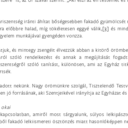
táriszentség iránti áhítat bőségesebben fakadó gyümölcsét
ra előbbre halad, míg tökéletesen eggyé válik,
[3]
és minda
 kegyelem munkájával gyengéden vonzza.
juk, és mintegy zsengéit élvezzük abban a kitörő örömben
iáról szóló rendelkezést és annak a megújítását foga
szentségről szóló tanítást, különösen, ami az Egyház tit
tsék.
dott nekünk. Nagy örömünkre szolgál, Tisztelendő Testvé
den jó forrásának, aki Szentjeikével irányítja az Egyházat é
 okai
l kapcsolatban, amiről most tárgyalunk, súlyos lelkipá
kből fakadó lelkiismereti ösztönzés miatt hasonlóképpen n