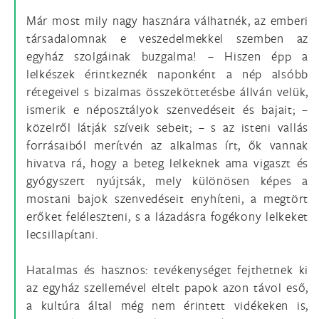
Már most mily nagy hasznára válhatnék, az emberi
társadalomnak e veszedelmekkel szemben az
egyház szolgáinak buzgalma! – Hiszen épp a
lelkészek érintkeznék naponként a nép alsóbb
rétegeivel s bizalmas összeköttetésbe állván velük,
ismerik e néposztályok szenvedéseit és bajait; –
közelről látják szíveik sebeit; – s az isteni vallás
forrásaiból merítvén az alkalmas írt, ők vannak
hivatva rá, hogy a beteg lelkeknek ama vigaszt és
gyógyszert nyújtsák, mely különösen képes a
mostani bajok szenvedéseit enyhíteni, a megtört
erőket feléleszteni, s a lázadásra fogékony lelkeket
lecsillapítani.
Hatalmas és hasznos: tevékenységet fejthetnek ki
az egyház szellemével eltelt papok azon távol eső,
a kultúra által még nem érintett vidékeken is,