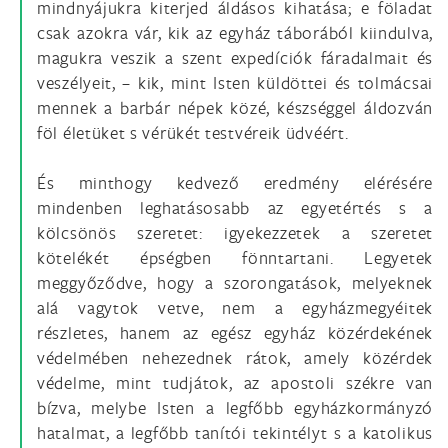
mindnyájukra kiterjed áldásos kihatása; e föladat
csak azokra vár, kik az egyház táborából kiindulva,
magukra veszik a szent expedíciók fáradalmait és
veszélyeit, – kik, mint Isten küldöttei és tolmácsai
mennek a barbár népek közé, készséggel áldozván
föl életüket s vérükét testvéreik üdvéért.
És minthogy kedvező eredmény elérésére
mindenben leghatásosabb az egyetértés s a
kölcsönös szeretet: igyekezzetek a szeretet
kötelékét épségben fönntartani. Legyetek
meggyőződve, hogy a szorongatások, melyeknek
alá vagytok vetve, nem a egyházmegyéitek
részletes, hanem az egész egyház közérdekének
védelmében nehezednek rátok, amely közérdek
védelme, mint tudjátok, az apostoli székre van
bízva, melybe Isten a legfőbb egyházkormányzó
hatalmat, a legfőbb tanítói tekintélyt s a katolikus