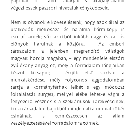
papokat ott, ahol akarják s akadálytalanul
végezhessék pásztori hivataluk ténykedéseit.
Nem is olyanok e követeléseink, hogy azok által az
uralkodók méltósága és hatalma bármiképp is
csorbíttatnék; sőt azokból inkább nagy és tartós
előnyök hárulnak a közjóra. – Az emberi
társadalom a jelenben megrendítő válságok
magvait hordja magában, – egy mindenfele elszórt
gyúlékony anyag ez, mely a forradalom lángjaiban
készül kicsapni; – értjük első sorban a
munkáskérdést, mély folytonos aggodalomban
tartja a kormányférfiak lelkét s egy módozat
föltalálását sürgeti, mellyel elébe lehet-e vágni a
fenyegető vésznek s a szektáriusok törekvéseinek,
kik a társadalmi bajokból minden alkalommal tőkét
csinálnak, s természetesen az állam
veszélyeztetésével forradalomra törnek.