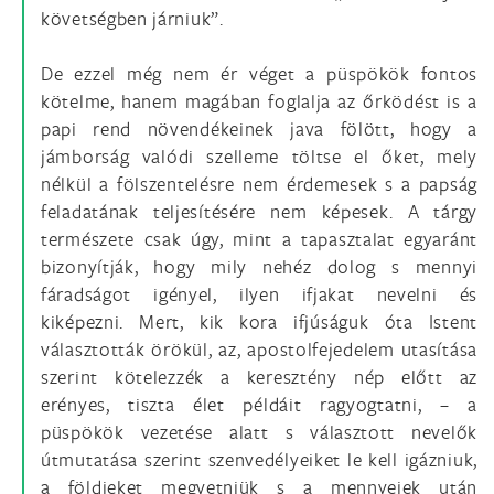
követségben járniuk”.
De ezzel még nem ér véget a püspökök fontos
kötelme, hanem magában foglalja az őrködést is a
papi rend növendékeinek java fölött, hogy a
jámborság valódi szelleme töltse el őket, mely
nélkül a fölszentelésre nem érdemesek s a papság
feladatának teljesítésére nem képesek. A tárgy
természete csak úgy, mint a tapasztalat egyaránt
bizonyítják, hogy mily nehéz dolog s mennyi
fáradságot igényel, ilyen ifjakat nevelni és
kiképezni. Mert, kik kora ifjúságuk óta Istent
választották örökül, az, apostolfejedelem utasítása
szerint kötelezzék a keresztény nép előtt az
erényes, tiszta élet példáit ragyogtatni, – a
püspökök vezetése alatt s választott nevelők
útmutatása szerint szenvedélyeiket le kell igázniuk,
a földieket megvetniük s a mennyeiek után