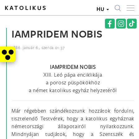
KATOLIKUS
HU
IAMPRIDEM NOBIS
1886. január 6., szerda 01:37
IAMPRIDEM NOBIS
XIII. Leó pápa enciklikája
a porosz püspökökhöz
a német katolikus egyház helyzetéről
Már régebben szándékoztunk hozzátok fordulni,
tisztelendő Testvérek, hogy a katolikus egyháznak
németországi állapotairól nyilatkozzunk.
Mindnyájan tudjátok, hogy a Szentszék és