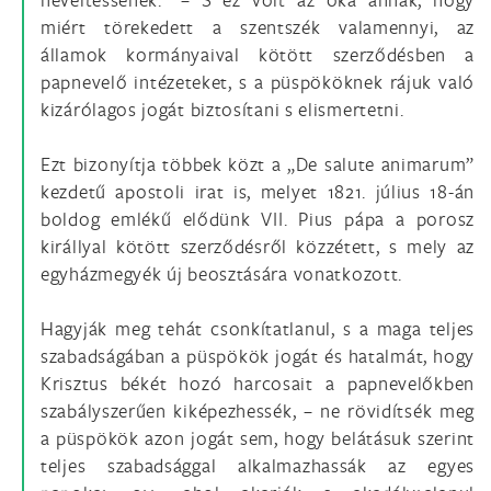
miért törekedett a szentszék valamennyi, az
államok kormányaival kötött szerződésben a
papnevelő intézeteket, s a püspököknek rájuk való
kizárólagos jogát biztosítani s elismertetni.
Ezt bizonyítja többek közt a „De salute animarum”
kezdetű apostoli irat is, melyet 1821. július 18-án
boldog emlékű elődünk VII. Pius pápa a porosz
királlyal kötött szerződésről közzétett, s mely az
egyházmegyék új beosztására vonatkozott.
Hagyják meg tehát csonkítatlanul, s a maga teljes
szabadságában a püspökök jogát és hatalmát, hogy
Krisztus békét hozó harcosait a papnevelőkben
szabályszerűen kiképezhessék, – ne rövidítsék meg
a püspökök azon jogát sem, hogy belátásuk szerint
teljes szabadsággal alkalmazhassák az egyes