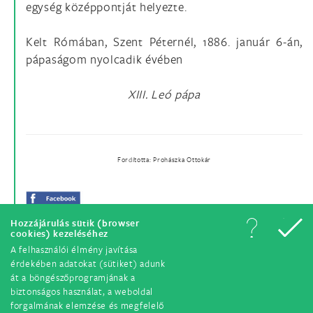
egység középpontját helyezte.
Kelt Rómában, Szent Péternél, 1886. január 6-án,
pápaságom nyolcadik évében
XIII. Leó pápa
Fordította: Prohászka Ottokár
Hozzájárulás sütik (browser
cookies) kezeléséhez
A felhasználói élmény javítása
érdekében adatokat (sütiket) adunk
át a böngészőprogramjának a
biztonságos használat, a weboldal
forgalmának elemzése és megfelelő