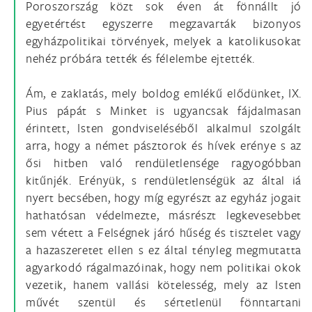
Poroszország közt sok éven át fönnállt jó
egyetértést egyszerre megzavarták bizonyos
egyházpolitikai törvények, melyek a katolikusokat
nehéz próbára tették és félelembe ejtették.
Ám, e zaklatás, mely boldog emlékű elődünket, IX.
Pius pápát s Minket is ugyancsak fájdalmasan
érintett, Isten gondviseléséből alkalmul szolgált
arra, hogy a német pásztorok és hívek erénye s az
ősi hitben való rendületlensége ragyogóbban
kitűnjék. Erényük, s rendületlenségük az által iá
nyert becsében, hogy míg egyrészt az egyház jogait
hathatósan védelmezte, másrészt legkevesebbet
sem vétett a Felségnek járó hűség és tisztelet vagy
a hazaszeretet ellen s ez által tényleg megmutatta
agyarkodó rágalmazóinak, hogy nem politikai okok
vezetik, hanem vallási kötelesség, mely az Isten
művét szentül és sértetlenül fönntartani