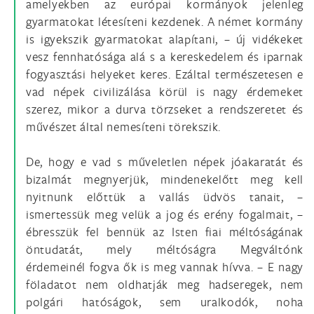
amelyekben az európai kormányok jelenleg
gyarmatokat létesíteni kezdenek. A német kormány
is igyekszik gyarmatokat alapítani, – új vidékeket
vesz fennhatósága alá s a kereskedelem és iparnak
fogyasztási helyeket keres. Ezáltal természetesen e
vad népek civilizálása körül is nagy érdemeket
szerez, mikor a durva törzseket a rendszeretet és
művészet által nemesíteni törekszik.
De, hogy e vad s műveletlen népek jóakaratát és
bizalmát megnyerjük, mindenekelőtt meg kell
nyitnunk előttük a vallás üdvös tanait, –
ismertessük meg velük a jog és erény fogalmait, –
ébresszük fel bennük az Isten fiai méltóságának
öntudatát, mely méltóságra Megváltónk
érdemeinél fogva ők is meg vannak hívva. – E nagy
föladatot nem oldhatják meg hadseregek, nem
polgári hatóságok, sem uralkodók, noha