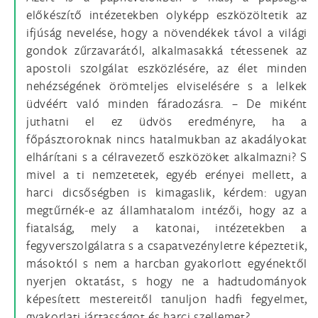
előkészítő intézetekben olyképp eszközöltetik az
ifjúság nevelése, hogy a növendékek távol a világi
gondok zűrzavarától, alkalmasakká tétessenek az
apostoli szolgálat eszközlésére, az élet minden
nehézségének örömteljes elviselésére s a lelkek
üdvéért való minden fáradozásra. – De miként
juthatni el ez üdvös eredményre, ha a
főpásztoroknak nincs hatalmukban az akadályokat
elhárítani s a célravezető eszközöket alkalmazni? S
mivel a ti nemzetetek, egyéb erényei mellett, a
harci dicsőségben is kimagaslik, kérdem: ugyan
megtűrnék-e az államhatalom intézői, hogy az a
fiatalság, mely a katonai, intézetekben a
fegyverszolgálatra s a csapatvezényletre képeztetik,
másoktól s nem a harcban gyakorlott egyénektől
nyerjen oktatást, s hogy ne a hadtudományok
képesített mestereitől tanuljon hadfi fegyelmet,
gyakorlati jártasságot és harci szellemet?