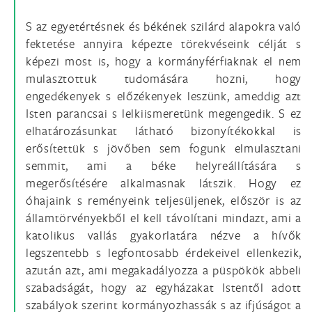
S az egyetértésnek és békének szilárd alapokra való
fektetése annyira képezte törekvéseink célját s
képezi most is, hogy a kormányférfiaknak el nem
mulasztottuk tudomására hozni, hogy
engedékenyek s előzékenyek leszünk, ameddig azt
Isten parancsai s lelkiismeretünk megengedik. S ez
elhatározásunkat látható bizonyítékokkal is
erősítettük s jövőben sem fogunk elmulasztani
semmit, ami a béke helyreállítására s
megerősítésére alkalmasnak látszik. Hogy ez
óhajaink s reményeink teljesüljenek, először is az
államtörvényekből el kell távolítani mindazt, ami a
katolikus vallás gyakorlatára nézve a hívők
legszentebb s legfontosabb érdekeivel ellenkezik,
azután azt, ami megakadályozza a püspökök abbeli
szabadságát, hogy az egyházakat Istentől adott
szabályok szerint kormányozhassák s az ifjúságot a