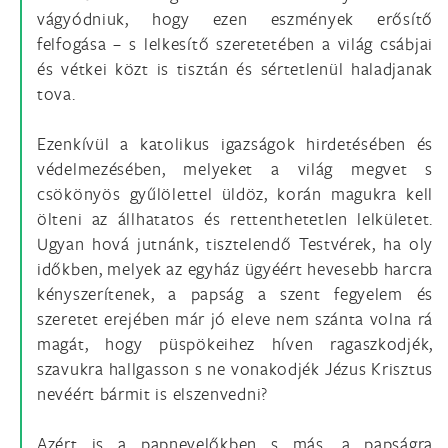
vágyódniuk, hogy ezen eszmények erősítő
felfogása – s lelkesítő szeretetében a világ csábjai
és vétkei közt is tisztán és sértetlenül haladjanak
tova.
Ezenkívül a katolikus igazságok hirdetésében és
védelmezésében, melyeket a világ megvet s
csökönyös gyűlölettel üldöz, korán magukra kell
ölteni az állhatatos és rettenthetetlen lelkületet.
Ugyan hová jutnánk, tisztelendő Testvérek, ha oly
időkben, melyek az egyház ügyéért hevesebb harcra
kényszerítenek, a papság a szent fegyelem és
szeretet erejében már jó eleve nem szánta volna rá
magát, hogy püspökeihez híven ragaszkodjék,
szavukra hallgasson s ne vonakodjék Jézus Krisztus
nevéért bármit is elszenvedni?
Azért is a papnevelőkben s más, a papságra