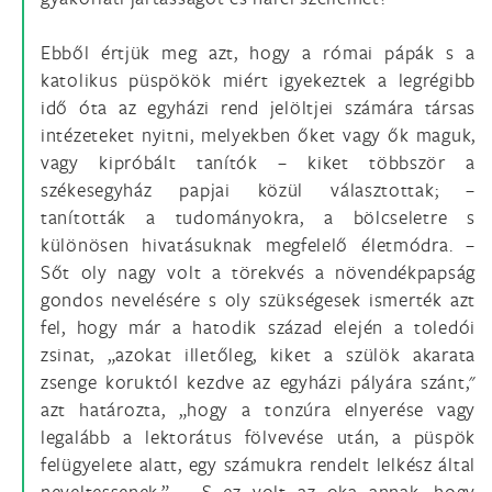
Ebből értjük meg azt, hogy a római pápák s a
katolikus püspökök miért igyekeztek a legrégibb
idő óta az egyházi rend jelöltjei számára társas
intézeteket nyitni, melyekben őket vagy ők maguk,
vagy kipróbált tanítók – kiket többször a
székesegyház papjai közül választottak; –
tanították a tudományokra, a bölcseletre s
különösen hivatásuknak megfelelő életmódra. –
Sőt oly nagy volt a törekvés a növendékpapság
gondos nevelésére s oly szükségesek ismerték azt
fel, hogy már a hatodik század elején a toledói
zsinat, „azokat illetőleg, kiket a szülök akarata
zsenge koruktól kezdve az egyházi pályára szánt,"
azt határozta, „hogy a tonzúra elnyerése vagy
legalább a lektorátus fölvevése után, a püspök
felügyelete alatt, egy számukra rendelt lelkész által
neveltessenek.” – S ez volt az oka annak, hogy