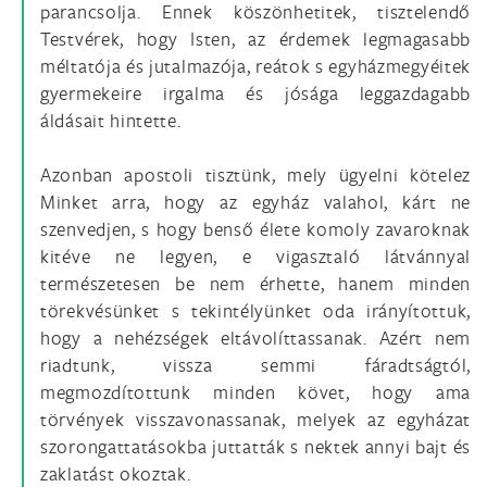
parancsolja. Ennek köszönhetitek, tisztelendő
Testvérek, hogy Isten, az érdemek legmagasabb
méltatója és jutalmazója, reátok s egyházmegyéitek
gyermekeire irgalma és jósága leggazdagabb
áldásait hintette.
Azonban apostoli tisztünk, mely ügyelni kötelez
Minket arra, hogy az egyház valahol, kárt ne
szenvedjen, s hogy benső élete komoly zavaroknak
kitéve ne legyen, e vigasztaló látvánnyal
természetesen be nem érhette, hanem minden
törekvésünket s tekintélyünket oda irányítottuk,
hogy a nehézségek eltávolíttassanak. Azért nem
riadtunk, vissza semmi fáradtságtól,
megmozdítottunk minden követ, hogy ama
törvények visszavonassanak, melyek az egyházat
szorongattatásokba juttatták s nektek annyi bajt és
zaklatást okoztak.