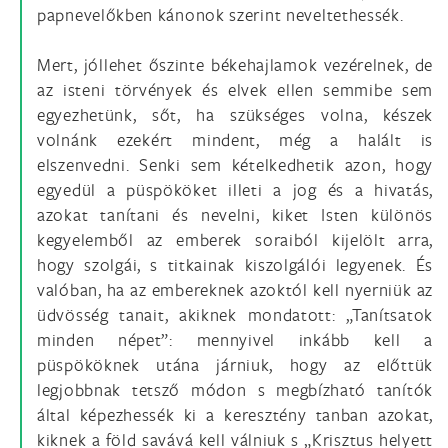
papnevelőkben kánonok szerint neveltethessék.
Mert, jóllehet őszinte békehajlamok vezérelnek, de
az isteni törvények és elvek ellen semmibe sem
egyezhetünk, sőt, ha szükséges volna, készek
volnánk ezekért mindent, még a halált is
elszenvedni. Senki sem kételkedhetik azon, hogy
egyedül a püspököket illeti a jog és a hivatás,
azokat tanítani és nevelni, kiket Isten különös
kegyelemből az emberek soraiból kijelölt arra,
hogy szolgái, s titkainak kiszolgálói legyenek. És
valóban, ha az embereknek azoktól kell nyerniük az
üdvösség tanait, akiknek mondatott: „Tanítsatok
minden népet”: mennyivel inkább kell a
püspököknek utána járniuk, hogy az előttük
legjobbnak tetsző módon s megbízható tanítók
által képezhessék ki a keresztény tanban azokat,
kiknek a föld savává kell válniuk s „Krisztus helyett