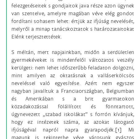
felezgetéseitek s gondjaitok java része azon ügynek
van szentelve, amelyre magában véve elég gondot
fordítani sohasem lehet: értjük az ifjúság nevelését,
melyről a minap tanácskoztatok s határozataitokat
Elénk terjesztettétek.
S méltán, mert napjainkban, midőn a serdületlen
gyermekéveket is mindenfelől változatos veszély
kerülgeti: nem lehet időszerűbb feladaton dolgozni,
mint amilyen az oktatásnak a valláserkölcsös
neveléssel való egyesítése. Azért nem egyszer
nagyban javalltuk a Franciaországban, Belgiumban
és Amerikában s a brit gyarmatokon
közadakozással fölállított és fönntartott,
úgynevezett „szabad iskolákat” s forrón kívánjuk,
hogy ez intézetek száma, az azokat látogató
ifjúságéval napról napra gyarapodjék.
[1]
Mi
magunk is tekintetbe véve városunk gyászos