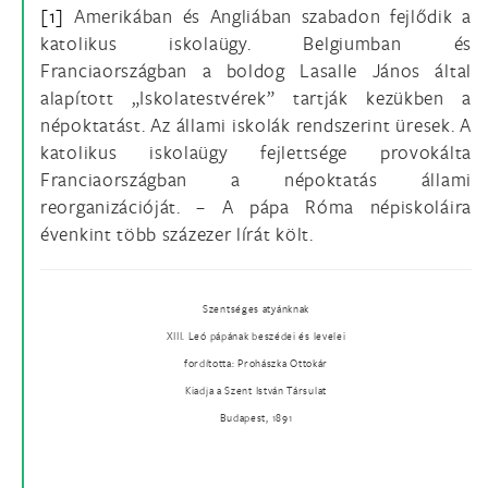
[1]
Amerikában és Angliában szabadon fejlődik a
katolikus iskolaügy. Belgiumban és
Franciaországban a boldog Lasalle János által
alapított „Iskolatestvérek” tartják kezükben a
népoktatást. Az állami iskolák rendszerint üresek. A
katolikus iskolaügy fejlettsége provokálta
Franciaországban a népoktatás állami
reorganizációját. – A pápa Róma népiskoláira
évenkint több százezer lírát költ.
Szentséges atyánknak
XIII. Leó pápának beszédei és levelei
fordította: Prohászka Ottokár
Kiadja a Szent István Társulat
Budapest, 1891