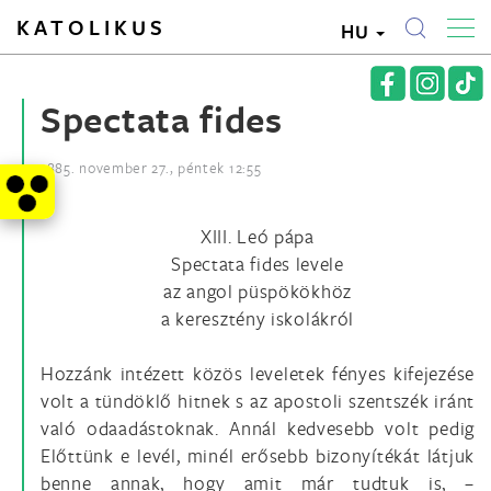
KATOLIKUS
HU
Spectata fides
1885. november 27., péntek 12:55
XIII. Leó pápa
Spectata fides levele
az angol püspökökhöz
a keresztény iskolákról
Hozzánk intézett közös leveletek fényes kifejezése
volt a tündöklő hitnek s az apostoli szentszék iránt
való odaadástoknak. Annál kedvesebb volt pedig
Előttünk e levél, minél erősebb bizonyítékát látjuk
benne annak, hogy amit már tudtuk is, –