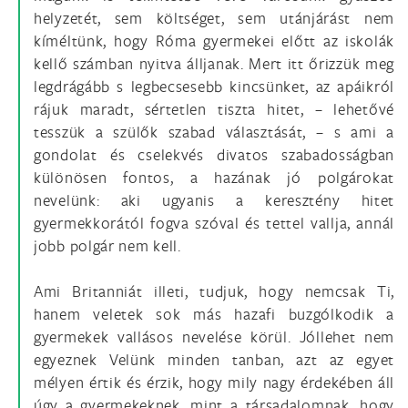
helyzetét, sem költséget, sem utánjárást nem
kíméltünk, hogy Róma gyermekei előtt az iskolák
kellő számban nyitva álljanak. Mert itt őrizzük meg
legdrágább s legbecsesebb kincsünket, az apáikról
rájuk maradt, sértetlen tiszta hitet, – lehetővé
tesszük a szülők szabad választását, – s ami a
gondolat és cselekvés divatos szabadosságban
különösen fontos, a hazának jó polgárokat
nevelünk: aki ugyanis a keresztény hitet
gyermekkorától fogva szóval és tettel vallja, annál
jobb polgár nem kell.
Ami Britanniát illeti, tudjuk, hogy nemcsak Ti,
hanem veletek sok más hazafi buzgólkodik a
gyermekek vallásos nevelése körül. Jóllehet nem
egyeznek Velünk minden tanban, azt az egyet
mélyen értik és érzik, hogy mily nagy érdekében áll
úgy a gyermekeknek, mint a társadalomnak, hogy