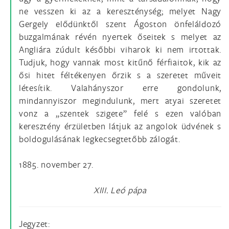
ne vesszen ki az a kereszténység; melyet Nagy
Gergely elődünktől szent Ágoston önfeláldozó
buzgalmának révén nyertek őseitek s melyet az
Angliára zúdult későbbi viharok ki nem irtottak.
Tudjuk, hogy vannak most kitűnő férfiaitok, kik az
ősi hitet féltékenyen őrzik s a szeretet műveit
létesítik. Valahányszor erre gondolunk,
mindannyiszor megindulunk, mert atyai szeretet
vonz a „szentek szigete” felé s ezen valóban
keresztény érzületben látjuk az angolok üdvének s
boldogulásának legkecsegtetőbb zálogát.
1885. november 27.
XIII. Leó pápa
Jegyzet: