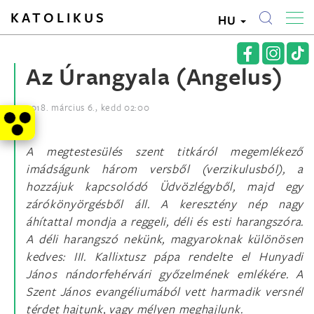
KATOLIKUS
HU
Az Úrangyala (Angelus)
2018. március 6., kedd 02:00
A megtestesülés szent titkáról megemlékező
imádságunk három versből (verzikulusból), a
hozzájuk kapcsolódó Üdvözlégyből, majd egy
zárókönyörgésből áll. A keresztény nép nagy
áhítattal mondja a reggeli, déli és esti harangszóra.
A déli harangszó nekünk, magyaroknak különösen
kedves: III. Kallixtusz pápa rendelte el Hunyadi
János nándorfehérvári győzelmének emlékére. A
Szent János evangéliumából vett harmadik versnél
térdet hajtunk, vagy mélyen meghajlunk.