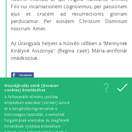
Filii tui incarnationem cognovimus, per passionem
ejus et crucem ad resurrectionis gloriam
perducamur. Per eundem Christum Dominum
nostrum. Amen.
Az Úrangyala helyett a húsvéti időben a "Mennynek
Királyné Asszonya" (Regina caeli) Mária-antifonát
imádkozzuk.
Hozzájárulás sütik (browser
cookies) kezeléséhez
A felhasználói élmény javítása
érdekében adatokat (sütiket) adunk
át a böngészőprogramjának a
biztonságos használat, a weboldal
forgalmának elemzése és megfelelő
hirdetések nyújtása érdekében.
© Minden jog fenntartva. 2018.