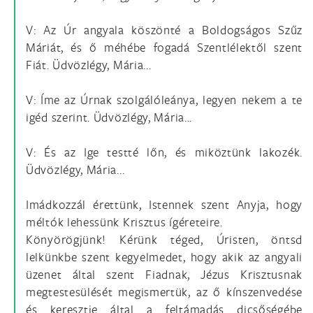
V: Az Úr angyala köszönté a Boldogságos Szűz
Máriát, és ő méhébe fogadá Szentlélektől szent
Fiát. Üdvözlégy, Mária...
V: Íme az Úrnak szolgálóleánya, legyen nekem a te
igéd szerint. Üdvözlégy, Mária...
V: És az Ige testté lőn, és miköztünk lakozék.
Üdvözlégy, Mária...
Imádkozzál érettünk, Istennek szent Anyja, hogy
méltók lehessünk Krisztus ígéreteire.
Könyörögjünk! Kérünk téged, Úristen, öntsd
lelkünkbe szent kegyelmedet, hogy akik az angyali
üzenet által szent Fiadnak, Jézus Krisztusnak
megtestesülését megismertük, az ő kínszenvedése
és keresztje által a feltámadás dicsőségébe