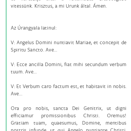
vitessünk. Krisztus, a mi Urunk által. Ámen.
Az Úrangyala latinul:
V: Angelus Domini nuntiavit Mariae, et concepit de
Spiritu Sancto. Ave...
V: Ecce ancilla Domini, fiat mihi secundum verbum
tuum. Ave...
V: Et Verbum caro factum est, et habitavit in nobis.
Ave...
Ora pro nobis, sancta Dei Genitrix, ut digni
efficiamur promissionibus Christi. Oremus!
Gratiam tuam, quaesumus, Domine, mentibus
nostris infunde, ut qui Angelo nuntiante Christi,