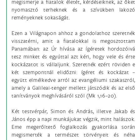
megismerje a fiatalok életét, kérdéseiknek, az őket
nyomasztó terheknek és a szívükben lakozó
reményeknek sokaságát.
Ezen a Világnapon ahhoz a gondolathoz szeretnék
visszatérni, amit a fiatalokkal is megosztottam
Panamában: az Úr hívása az ígéretek hordozóivá
tesz minket és egyúttal azt kéri, hogy vele és érte
kockázatot is vállaljunk. Szeretnék ezért röviden e
két szempontnál elidőzni: ígéret és kockázat –
együtt elmélkedve arról az evangéliumi szakaszról,
amely a Galileai-tenger mellett játszódik és az első
tanítványok meghívásáról szól (Mk 1,16–20).
Két testvérpár, Simon és András, illetve Jakab és
János épp a napi munkájukat végzik, mint halászok.
Eme megerőltető foglalkozás gyakorlása során
megismerték a természet törvényeit és néha