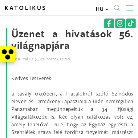
KATOLIKUS
HU
Üzenet a hivatások 56.
világnapjára
2019. május 9., csütörtök 12:00
Kedves testvérek,
a tavaly októberi, a Fiatalokról szóló Szinódus
eleven és termékeny tapasztalata után nemrégiben
Panamában megünnepeltük a 34. Ifjúsági
Világtalálkozót is. Két olyan találkozás volt ez,
amely lehetővé tette, hogy az Egyház egyrészt a
Szentlélek szava felé fordítsa figyelmét, másrészt