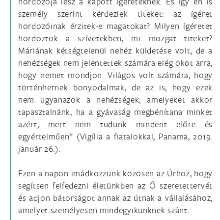
hordozója lesz a kapott ígéreteknek. És így én is
személy szerint kérdezlek titeket: az ígéret
hordozóinak érzitek-e magatokat? Milyen ígéretet
hordoztok a szívetekben, mi mozgat titeket?
Máriának kétségtelenül nehéz küldetése volt, de a
nehézségek nem jelentettek számára elég okot arra,
hogy nemet mondjon. Világos volt számára, hogy
történhetnek bonyodalmak, de az is, hogy ezek
nem ugyanazok a nehézségek, amelyeket akkor
tapasztalnánk, ha a gyávaság megbénítana minket
azért, mert nem tudunk mindent előre és
egyértelműen” (Vigília a fiatalokkal, Panama, 2019.
január 26.).
Ezen a napon imádkozzunk közösen az Úrhoz, hogy
segítsen felfedezni életünkben az Ő szeretettervét
és adjon bátorságot annak az útnak a vállalásához,
amelyet személyesen mindegyikünknek szánt.