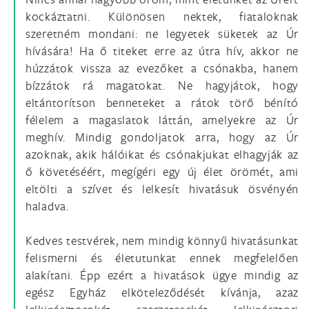
kockáztatni. Különösen nektek, fiataloknak
szeretném mondani: ne legyetek süketek az Úr
hívására! Ha ő titeket erre az útra hív, akkor ne
húzzátok vissza az evezőket a csónakba, hanem
bízzátok rá magatokat. Ne hagyjátok, hogy
eltántorítson benneteket a rátok törő bénító
félelem a magaslatok láttán, amelyekre az Úr
meghív. Mindig gondoljatok arra, hogy az Úr
azoknak, akik hálóikat és csónakjukat elhagyják az
ő követéséért, megígéri egy új élet örömét, ami
eltölti a szívet és lelkesít hivatásuk ösvényén
haladva.
Kedves testvérek, nem mindig könnyű hivatásunkat
felismerni és életutunkat ennek megfelelően
alakítani. Épp ezért a hivatások ügye mindig az
egész Egyház elköteleződését kívánja, azaz