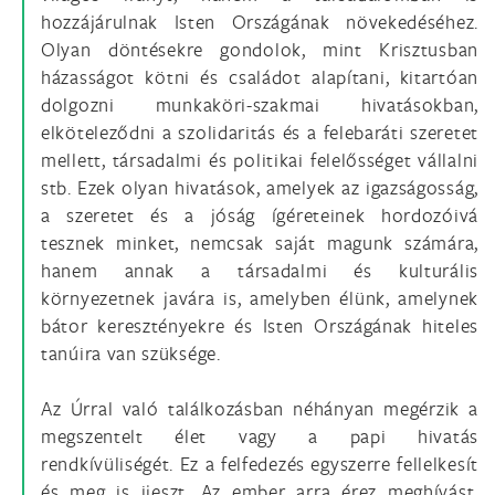
hozzájárulnak Isten Országának növekedéséhez.
Olyan döntésekre gondolok, mint Krisztusban
házasságot kötni és családot alapítani, kitartóan
dolgozni munkaköri-szakmai hivatásokban,
elköteleződni a szolidaritás és a felebaráti szeretet
mellett, társadalmi és politikai felelősséget vállalni
stb. Ezek olyan hivatások, amelyek az igazságosság,
a szeretet és a jóság ígéreteinek hordozóivá
tesznek minket, nemcsak saját magunk számára,
hanem annak a társadalmi és kulturális
környezetnek javára is, amelyben élünk, amelynek
bátor keresztényekre és Isten Országának hiteles
tanúira van szüksége.
Az Úrral való találkozásban néhányan megérzik a
megszentelt élet vagy a papi hivatás
rendkívüliségét. Ez a felfedezés egyszerre fellelkesít
és meg is ijeszt. Az ember arra érez meghívást,