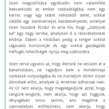
Isten megszólítása egyáltalán nem valamiféle
beavatkozás az ember szabadságába, nem egy
ketrec vagy egy reánk nehezedő teher, sokkal
inkább egy szeretetteljes kezdeményezés, amellyel
Isten hozzánk fordul és arra hív, hogy „szálljunk
be” egy nagy tervbe, amelyben ő a részvételünket
kívánja. Ebben a hívásban pedig a tenger sokkal
tágasabb horizontját és egy sokkal gazdagabb
halfogás lehetőségét nyitja meg számunkra.
Isten terve ugyanis az, hogy életünk ne vesszen el a
banalitásban, ne ragadjon bele a mindennapi
szokások tunyaságába és ne maradjon tétlen olyan
döntések előtt, amelyek új értelmet adhatnak neki.
Az Úr nem akarja, hogy megelégedjünk azzal, hogy
tengünk-lengünk, nem akarja, hogy azt higgyük,
lényegében nincs semmi, ami megérné a
szenvedélyes erőfeszítést, nem akarja, hogy