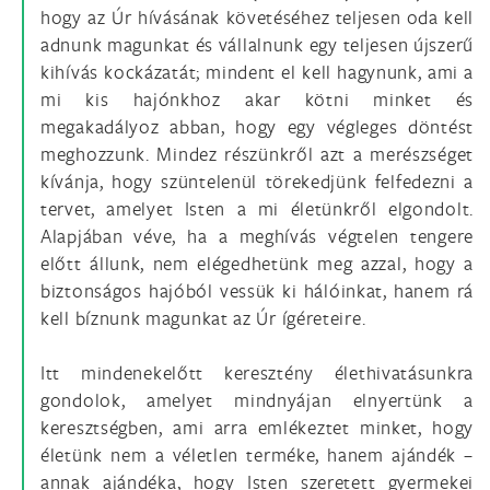
hogy az Úr hívásának követéséhez teljesen oda kell
adnunk magunkat és vállalnunk egy teljesen újszerű
kihívás kockázatát; mindent el kell hagynunk, ami a
mi kis hajónkhoz akar kötni minket és
megakadályoz abban, hogy egy végleges döntést
meghozzunk. Mindez részünkről azt a merészséget
kívánja, hogy szüntelenül törekedjünk felfedezni a
tervet, amelyet Isten a mi életünkről elgondolt.
Alapjában véve, ha a meghívás végtelen tengere
előtt állunk, nem elégedhetünk meg azzal, hogy a
biztonságos hajóból vessük ki hálóinkat, hanem rá
kell bíznunk magunkat az Úr ígéreteire.
Itt mindenekelőtt keresztény élethivatásunkra
gondolok, amelyet mindnyájan elnyertünk a
keresztségben, ami arra emlékeztet minket, hogy
életünk nem a véletlen terméke, hanem ajándék –
annak ajándéka, hogy Isten szeretett gyermekei