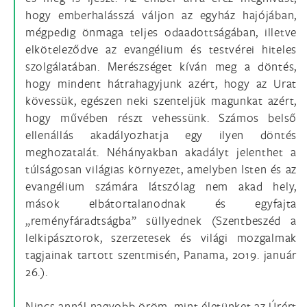
hogy emberhalásszá váljon az egyház hajójában,
mégpedig önmaga teljes odaadottságában, illetve
elköteleződve az evangélium és testvérei hiteles
szolgálatában. Merészséget kíván meg a döntés,
hogy mindent hátrahagyjunk azért, hogy az Urat
kövessük, egészen neki szenteljük magunkat azért,
hogy művében részt vehessünk. Számos belső
ellenállás akadályozhatja egy ilyen döntés
meghozatalát. Néhányakban akadályt jelenthet a
túlságosan világias környezet, amelyben Isten és az
evangélium számára látszólag nem akad hely,
mások elbátortalanodnak és egyfajta
„reményfáradtságba” süllyednek (Szentbeszéd a
lelkipásztorok, szerzetesek és világi mozgalmak
tagjainak tartott szentmisén, Panama, 2019. január
26.).
Nincs annál nagyobb öröm, mint életünket az Úrért