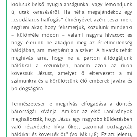
kioltsuk belső nyugtalanságunkat vagy lemondjunk
új utak kereséséről. Ha néha megajándékoz egy
„csodálatos halfogás” élményével, azért teszi, mert
segíteni akar, hogy felismerjük, közülünk mindenki
– különféle módon – valami nagyra hivatott és
hogy életünk ne akadjon meg az értelmetlenség
hálójában, ami megbénítja a szívet. A hivatás tehát
meghívás arra, hogy ne a parton álldogáljunk
hálókkal a kezünkben, hanem azon az úton
kövessük Jézust, amelyet ő eltervezett a mi
számunkra és a körülöttünk élő emberek javára és
boldogságára.
Természetesen e meghívás elfogadása a döntés
bátorságát kívánja. Amikor az első tanítványok
meghallották, hogy Jézus egy nagyobb küldetésben
való részvételre hívja őket, „azonnal otthagyták
hálóikat és követték őt” (vö. Mk 1,18). Ez azt jelenti,