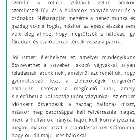
szembe is kellett szállniuk velük, amikor
szembeszél fújt és a hullámok hányták-vetették a
csónakot. Néhanapján megérte a nehéz munka és
gazdag volt a fogás, máskor az egész éjszaka sem
volt elég ahhoz, hogy megtöltsék a hálókat, így
fáradtan és csalódottan tértek vissza a partra.
Jól ismert élethelyzet ez, amelyet mindegyikünk
összevethet a szívében lakozó vágyakkal: olyan
feladatnak látunk neki, amelyről azt reméljük, hogy
gyümölcsöző lesz, a „lehetőségek tengerén”
haladunk, keresve a megfelelő utat, amely
kielégítheti a boldogság utáni vágyunkat. Az ember
időnként örvendezik a gazdag halfogás miatt,
máskor meg bátorsággal kell felvérteznie magát,
mert a hullámok hányta hajót kell kormányoznia,
megint máskor azzal a csalódással kell számolnia,
hogy ott áll majd üres hálókkal.