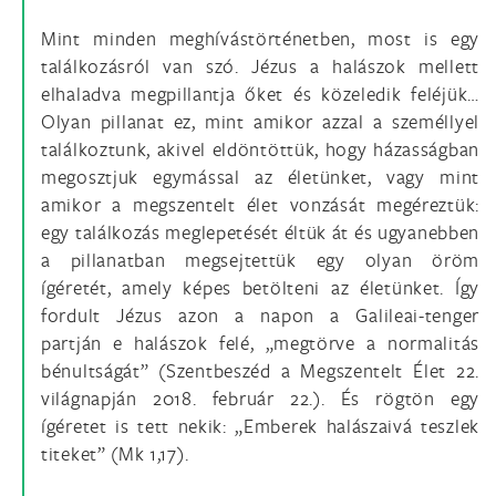
Mint minden meghívástörténetben, most is egy
találkozásról van szó. Jézus a halászok mellett
elhaladva megpillantja őket és közeledik feléjük…
Olyan pillanat ez, mint amikor azzal a személlyel
találkoztunk, akivel eldöntöttük, hogy házasságban
megosztjuk egymással az életünket, vagy mint
amikor a megszentelt élet vonzását megéreztük:
egy találkozás meglepetését éltük át és ugyanebben
a pillanatban megsejtettük egy olyan öröm
ígéretét, amely képes betölteni az életünket. Így
fordult Jézus azon a napon a Galileai-tenger
partján e halászok felé, „megtörve a normalitás
bénultságát” (Szentbeszéd a Megszentelt Élet 22.
világnapján 2018. február 22.). És rögtön egy
ígéretet is tett nekik: „Emberek halászaivá teszlek
titeket” (Mk 1,17).