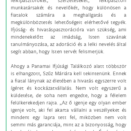
lelkipásztorokét, szerzetesekét, lelkipásztori
munkatársakét és nevelőkét, hogy különösen a
fiatalok számára a meghallgatás és a
megkülönböztetés lehetőségeit elérhetővé tegyék.
Ifjúság- és hivatáspasztorációra van szükség, ami
mindenekelőtt az imádság, Isten szavának
tanulmányozása, az adoráció és a lelki nevelés által
segít abban, hogy Isten tervét felismerjük.
Ahogy a Panamai Ifjúsági Találkozó alatt többször
is elhangzott, Szűz Máriára kell tekintenünk. Ennek
a fiatal lánynak az életében a hivatás egyszerre volt
ígéret és kockázatvállalás. Nem volt egyszerű a
küldetése, de soha nem engedte, hogy a félelem
felülkerekedjen rajta. „Az ő igenje egy olyan ember
igenje volt, aki fel akarta vállalni a veszélyeket és
mindent egy lapra tett fel, miközben nem volt
semmi más garanciája, mint az a bizonyosság, hogy