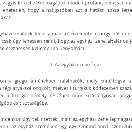
e, vagyis ki kell zárni magából minden profánt, nemcsak 
l lehetetlen, hogy a hallgatóban azt a hatást hozza lé
 akar.
egyházi zenének lenni abban az értelemben, hogy bár mi
 csak úgy lehessen tenni, hogy az egyházi zene általános
l se érezhessen kellemetlen benyomást.
II. Az egyházi zene fajai
kon a gregorián-énekben találhatók, mely ennélfogva a
a régi atyáktól örökölt, melyet liturgikus kódexeiben száz
et a liturgia némely részében mint kizárólagosan mege
ségébe és tisztaságába.
ndenkor úgy tekintették, mint az egyházi zene legmagasab
ételt: az egyház szemében egy-egy zenemű annál szentebb