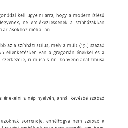
onddal kell ügyelni arra, hogy a modern ízlésű
 legyenek, ne emlékeztessenek a színházakban
rtartásokhoz méltatlan.
bb az a színházi stílus, mely a múlt (19.) század
bb ellenkezésben van a gregorián énekkel és a
ő szerkezete, ritmusa s ún. konvencionalizmusa
is énekelni a nép nyelvén; annál kevésbé szabad
 azoknak sorrendje, ennélfogva nem szabad a
a liturgiai szabályok meg nem engedik azt, hogy