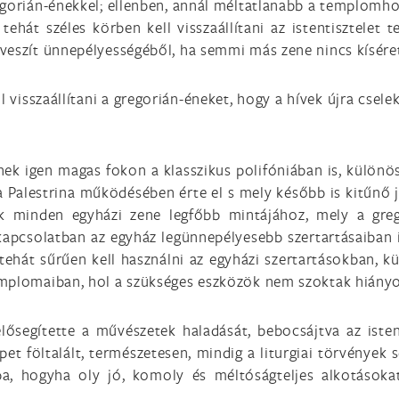
egorián-énekkel; ellenben, annál méltatlanabb a templomho
ehát széles körben kell visszaállítani az istentisztelet
veszít ünnepélyességéből, ha semmi más zene nincs kíséret
 visszaállítani a gregorián-éneket, hogy a hívek újra csel
tnek igen magas fokon a klasszikus polifóniában is, különö
a Palestrina működésében érte el s mely később is kitűnő j
edik minden egyházi zene legfőbb mintájához, mely a gre
apcsolatban az egyház legünnepélyesebb szertartásaiban i
 tehát sűrűen kell használni az egyházi szertartásokban, 
emplomaiban, hol a szükséges eszközök nem szoktak hiányo
lősegítette a művészetek haladását, bebocsájtva az isten
épet föltalált, természetesen, mindig a liturgiai törvénye
, hogyha oly jó, komoly és méltóságteljes alkotásokat 