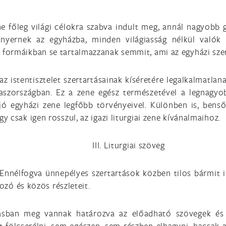
 főleg világi célokra szabva indult meg, annál nagyobb g
 nyernek az egyházba, minden világiasság nélkül valók
formáikban se tartalmazzanak semmit, ami az egyházi sze
z istentisztelet szertartásainak kíséretére legalkalmatlana
aszországban. Ez a zene egész természetével a legnagyo
 jó egyházi zene legfőbb törvényeivel. Különben is, bens
 csak igen rosszul, az igazi liturgiai zene kívánalmaihoz.
III. Liturgiai szöveg
. Ennélfogva ünnepélyes szertartások közben tilos bármit 
tozó és közös részleteit.
rtásban meg vannak határozva az előadható szövegek és
 fölcserélni, sem egészen, sem részben elhagyni, hacsak 