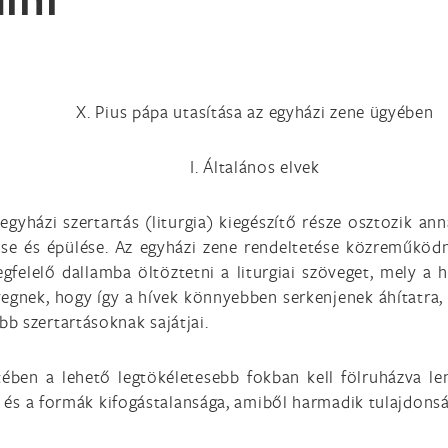
X. Pius pápa utasítása az egyházi zene ügyében
I. Általános elvek
egyházi szertartás (liturgia) kiegészítő része osztozik a
ése és épülése. Az egyházi zene rendeltetése közreműködn
gfelelő dallamba öltöztetni a liturgiai szöveget, mely a h
egnek, hogy így a hívek könnyebben serkenjenek áhítatra,
b szertartásoknak sajátjai.
ében a lehető legtökéletesebb fokban kell fölruházva le
ég és a formák kifogástalansága, amiből harmadik tulajdons