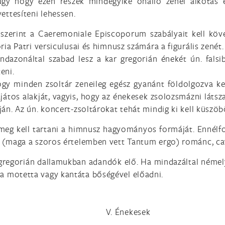
 úgy hogy ezen részek mindegyike önálló zenei alkotás 
ettesíteni lehessen.
szerint a Caeremoniale Episcoporum szabályait kell köv
ria Patri versiculusai és himnusz számára a figurális zenét.
dazonáltal szabad lesz a kar gregorián énekét ún. fals
eni.
ogy minden zsoltár zeneileg egész gyanánt földolgozva ke
ajátos alakját, vagyis, hogy az énekesek zsolozsmázni láts
ján. Az ún. koncert-zsoltárokat tehát mindig ki kell küszöb
eg kell tartani a himnusz hagyományos formáját. Ennélf
k (maga a szoros értelemben vett Tantum ergo) románc, cava
 gregorián dallamukban adandók elő. Ha mindazáltal némel
a motetta vagy kantáta bőségével előadni.
V. Énekesek