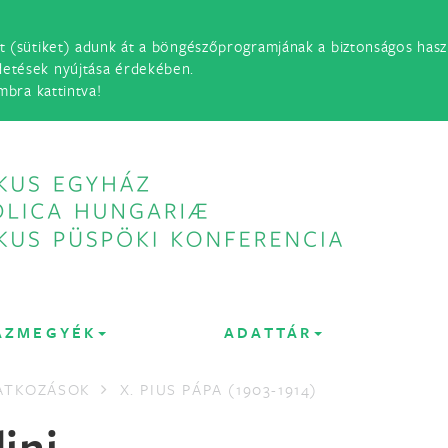
t (sütiket) adunk át a böngészőprogramjának a biztonságos haszn
detések nyújtása érdekében.
mbra kattintva!
ÁZMEGYÉK
ADATTÁR
LATKOZÁSOK
X. PIUS PÁPA (1903-1914)
dini