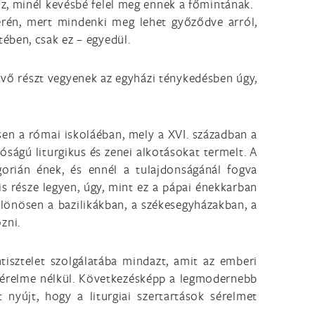
z, minél kevésbé felel meg ennek a főmintának.
 terén, mert mindenki meg lehet győződve arról,
ében, csak ez – egyedül.
ekvő részt vegyenek az egyházi ténykedésben úgy,
sen a római iskoláéban, mely a XVI. században a
óságú liturgikus és zenei alkotásokat termelt. A
gorián ének, és ennél a tulajdonságánál fogva
s része legyen, úgy, mint ez a pápai énekkarban
különösen a bazilikákban, a székesegyházakban, a
zni.
tisztelet szolgálatába mindazt, amit az emberi
k sérelme nélkül. Következésképp a legmodernebb
nyújt, hogy a liturgiai szertartások sérelmet