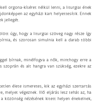
ll orgona-kíséret nélkül lenni, a liturgiai ének
ajdonképpen az egyházi kart helyettesítik. Ennek
k jellegét.
lött úgy, hogy a liturgiai szöveg nagy része így
bírnia, és szorosan simulnia kell a darab többi
éggel bírnak, minélfogva a nők, minthogy erre a
s szoprán és alt hangra van szükség, ezekre az
etlen élete ismeretes, kik az egyházi szertartás
, melyet végeznek. Illő eljárás lesz tehát az, ha
 a közönség nézésének kitett helyen énekelnek,