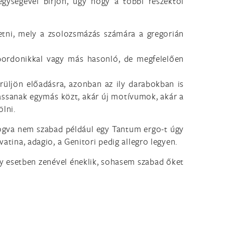
egységével bírjon, úgy hogy a többi részektől
etni, mely a zsolozsmázás számára a gregorián
ibordonikkal vagy más hasonló, de megfelelően
rüljön előadásra, azonban az ily darabokban is
zassanak egymás közt, akár új motívumok, akár a
ölni.
ogva nem szabad például egy Tantum ergo-t úgy
tina, adagio, a Genitori pedig allegro legyen.
y esetben zenével éneklik, sohasem szabad őket