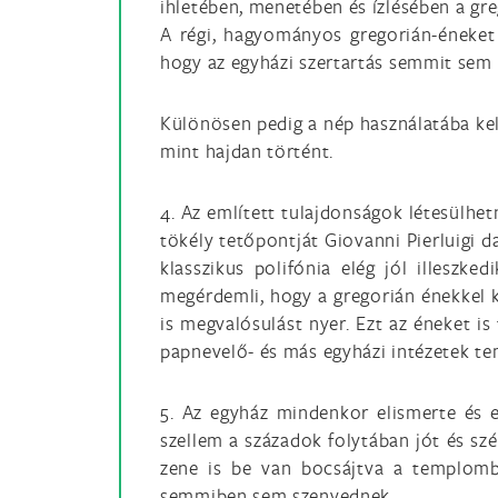
ihletében, menetében és ízlésében a gr
A régi, hagyományos gregorián-éneket t
hogy az egyházi szertartás semmit sem 
Különösen pedig a nép használatába kell
mint hajdan történt.
4. Az említett tulajdonságok létesülhe
tökély tetőpontját Giovanni Pierluigi d
klasszikus polifónia elég jól illeszk
megérdemli, hogy a gregorián énekkel k
is megvalósulást nyer. Ezt az éneket is
papnevelő- és más egyházi intézetek t
5. Az egyház mindenkor elismerte és e
szellem a századok folytában jót és sz
zene is be van bocsájtva a templomba
semmiben sem szenvednek.