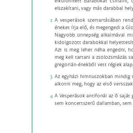
elkülönített darabokat csinálni,
elszakítani, vagy más darabbal hely
A vesperások szertartásában rend
éneket írja elő, és megengedi a Glo
Nagyobb ünnepség alkalmával min
kidolgozott darabokkal helyettesít
Azt is meg lehet néha engedni, h
meg kell tartani a zsolozsmázás s
gregorián-énekből vett régiek alap
Az egyházi himnuszokban mindig m
alkotni meg, hogy az első verssza
A Vesperások antifonái az ő saját
sem koncertszerű dallamban, sem 