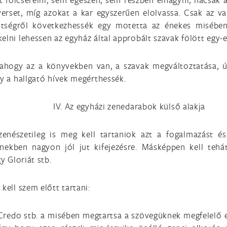
verset, míg azokat a kar egyszerűen elolvassa. Csak az 
ntségről következhessék egy motetta az énekes misében
elni lehessen az egyház által approbált szavak fölött egy-
i, ahogy az a könyvekben van, a szavak megváltoztatása, ú
gy a hallgató hívek megérthessék.
IV. Az egyházi zenedarabok külső alakja
zenészetileg is meg kell tartaniok azt a fogalmazást 
nekben nagyon jól jut kifejezésre. Másképpen kell tehát
y Gloriát stb.
kell szem előtt tartani:
a, Credo stb. a misében megtartsa a szövegüknek megfelelő