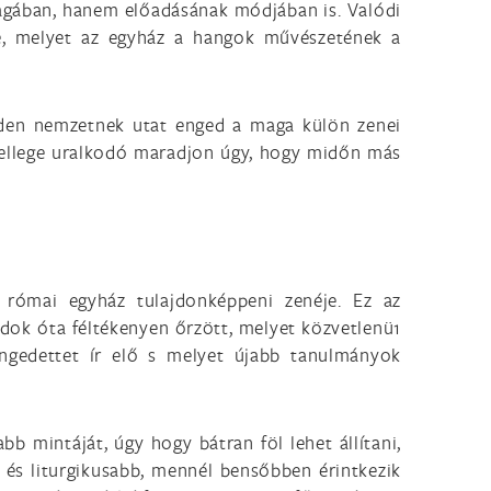
magában, hanem előadásának módjában is. Valódi
tre, melyet az egyház a hangok művészetének a
nden nemzetnek utat enged a maga külön zenei
 jellege uralkodó maradjon úgy, hogy midőn más
 római egyház tulajdonképpeni zenéje. Ez az
adok óta féltékenyen őrzött, melyet közvetlenü1
ngedettet ír elő s melyet újabb tanulmányok
b mintáját, úgy hogy bátran föl lehet állítani,
 és liturgikusabb, mennél bensőbben érintkezik