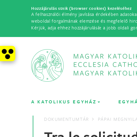
Hozzájárulás sütik (browser cookies) kezeléséhez
A felhasználói élmény javítása érdekében adatoka
weboldal forgalmának elemzése és megfelelő hir
Kérjük, adja ehhez hozzájárulását a jobb oldali go
A KATOLIKUS EGYHÁZ
EGYH
DOKUMENTUMTÁR
PÁPAI MEGNYI
Tra le solicitu