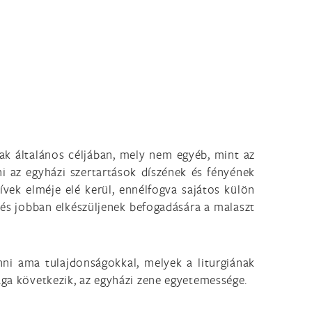
nnak általános céljában, mely nem egyéb, mint az
i az egyházi szertartások díszének és fényének
ívek elméje elé kerül, ennélfogva sajátos külön
 és jobban elkészüljenek befogadására a malaszt
nni ama tulajdonságokkal, melyek a liturgiának
ága következik, az egyházi zene egyetemessége.