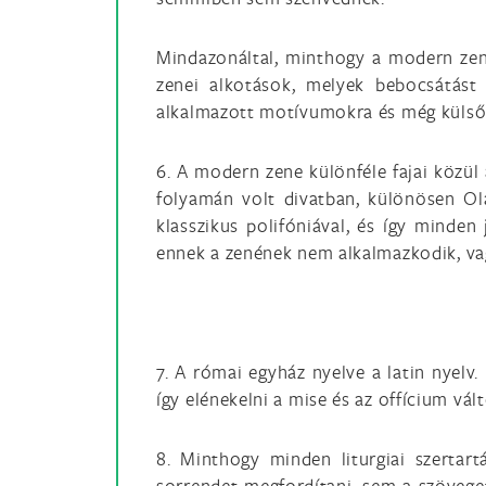
Mindazonáltal, minthogy a modern zene
zenei alkotások, melyek bebocsátást
alkalmazott motívumokra és még külső 
6. A modern zene különféle fajai közül a
folyamán volt divatban, különösen Ol
klasszikus polifóniával, és így minden
ennek a zenének nem alkalmazkodik, vagy
7. A római egyház nyelve a latin nyelv
így elénekelni a mise és az offícium vál
8. Minthogy minden liturgiai szerta
sorrendet megfordítani, sem a szöveget