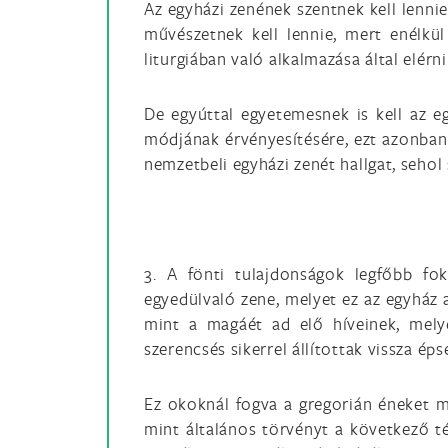
Az egyházi zenének szentnek kell lenni
művészetnek kell lennie, mert enélkü
liturgiában való alkalmazása által elérni
De egyúttal egyetemesnek is kell az 
módjának érvényesítésére, ezt azonban
nemzetbeli egyházi zenét hallgat, seho
3. A fönti tulajdonságok legfőbb fo
egyedülvaló zene, melyet ez az egyház 
mint a magáét ad elő híveinek, mely
szerencsés sikerrel állítottak vissza ép
Ez okoknál fogva a gregorián éneket mi
mint általános törvényt a következő t