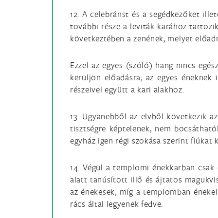
12. A celebránst és a segédkezőket ille
további része a leviták karához tartozi
következtében a zenének, melyet előadna
Ezzel az egyes (szóló) hang nincs egész
kerüljön előadásra; az egyes éneknek i
részeivel együtt a kari alakhoz.
13. Ugyanebből az elvből következik az
tisztségre képtelenek, nem bocsátható
egyház igen régi szokása szerint fiúkat k
14. Végül a templomi énekkarban csak ol
alatt tanúsított illő és ájtatos magukvi
az énekesek, míg a templomban énekelne
rács által legyenek fedve.