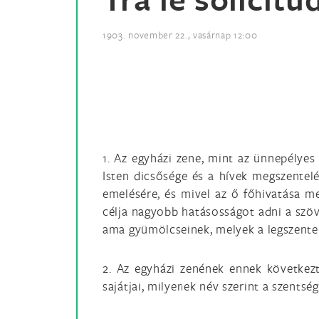
1903. november 22., vasárnap 12:00
1. Az egyházi zene, mint az ünnepélyes 
Isten dicsősége és a hívek megszentel
emelésére, és mivel az ő főhivatása me
célja nagyobb hatásosságot adni a szöv
ama gyümölcseinek, melyek a legszenteb
2. Az egyházi zenének ennek következt
sajátjai, milyenek név szerint a szents