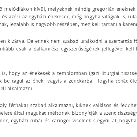
tő melódiákon kívül, melyeknek mindig gregorián éneknek ke
k és azért az egyházi énekesek, még hogyha világiak is, tul
k, legalább is nagyobb részében, meg kell tartani a karéne
en kizárva. De ennek nem szabad uralkodni a szertartás fö
nkább csak a dallamrész egyszerűségének jellegével kell 
 is, hogy az énekesek a templomban igazi liturgiai tiszts
k be tagul az ének- vagyis a zenekarba. Hogyha tehát éle
ell alkalmazni.
y férfiakat szabad alkalmazni, kiknek vallásos és feddhet
selete által magukat méltónak bizonyítják a szent tisztségre
k, egyházi ruhát és karinget viselnek s egyúttal, hogyha