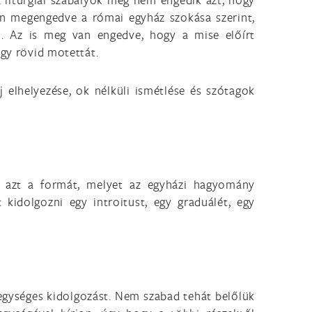
van megengedve a római egyház szokása szerint,
. Az is meg van engedve, hogy a mise előírt
egy rövid motettát.
j elhelyezése, ok nélküli ismétlése és szótagok
és azt a formát, melyet az egyházi hagyomány
 kidolgozni egy introitust, egy graduálét, egy
 egységes kidolgozást. Nem szabad tehát belőlük