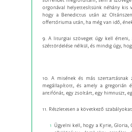
orgonával helyettesítsünk néhány kis 
hogy a Benedictus után az Oltárisze
offertóriuma után, ha még van idő, ének
9. A liturgiai szöveget úgy kell érten
széttördelése nélkül, és mindig úgy, ho
10. A misének és más szertartásnak 
megállapított, és amely a gregorián é
antifónát, egy zsoltárt, egy himnuszt, eg
11. Részletesen a következő szabályokat 
Ügyelni kell, hogy a Kyrie, Glori