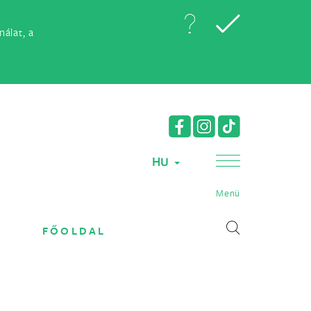
álat, a
HU
Menü
FŐOLDAL