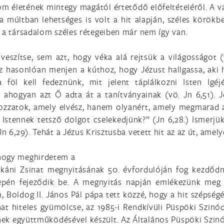
om életének mintegy magától értetődő előfeltételéről. A va
 múltban lehetséges is volt a hit alapján, széles körökb
g a társadalom széles rétegeiben már nem így van.
veszítse, sem azt, hogy véka alá rejtsük a világosságot 
z hasonlóan menjen a kúthoz, hogy Jézust hallgassa, aki 
a föl kell fedeznünk, mit jelent táplálkozni Isten Ig
 ahogyan azt Ő adta át a tanítványainak (vö. Jn 6,51). 
dozzatok, amely elvész, hanem olyanért, amely megmarad a
Istennek tetsző dolgot cselekedjünk?” (Jn 6,28.) Ismerjük
Jn 6,29). Tehát a Jézus Krisztusba vetett hit az az út, ame
 hogy meghirdetem a
atikáni Zsinat megnyitásának 50. évfordulóján fog kezdőd
nepén fejeződik be. A megnyitás napján emlékezünk meg
, Boldog II. János Pál pápa tett közzé, hogy a hit szépsé
at hiteles gyümölcse, az 1985-i Rendkívüli Püspöki Szinó
ek együttműködésével készült. Az Általános Püspöki Szin