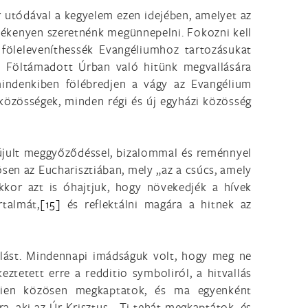
 utódával a kegyelem ezen idejében, amelyet az
mékenyen szeretnénk megünnepelni. Fokozni kell
s föleleveníthessék Evangéliumhoz tartozásukat
a Föltámadott Úrban való hitünk megvallására
indenkiben fölébredjen a vágy az Evangélium
özösségek, minden régi és új egyházi közösség
egújult meggyőződéssel, bizalommal és reménnyel
nösen az Eucharisztiában, mely „az a csúcs, amely
kor azt is óhajtjuk, hogy növekedjék a hívek
rtalmát,
[15]
és reflektálni magára a hitnek az
llást. Mindennapi imádságuk volt, hogy meg ne
ztetett erre a redditio symboliról, a hitvallás
nyien közösen megkaptatok, és ma egyenként
a, aki az Úr Krisztus... Ti tehát megkaptátok, és