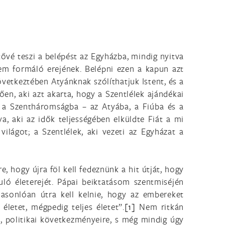
tővé teszi a belépést az Egyházba, mindig nyitva
elem formáló erejének. Belépni ezen a kapun azt
övetkeztében Atyánknak szólíthatjuk Istent, és a
en, aki azt akarta, hogy a Szentlélek ajándékai
ni a Szentháromságba – az Atyába, a Fiúba és a
ya, aki az idők teljességében elküldte Fiát a mi
ilágot; a Szentlélek, aki vezeti az Egyházat a
hogy újra föl kell fedeznünk a hit útját, hogy
ló életerejét. Pápai beiktatásom szentmiséjén
sonlóan útra kell kelnie, hogy az embereket
életet, mégpedig teljes életet”.
[1]
Nem ritkán
s, politikai következményeire, s még mindig úgy