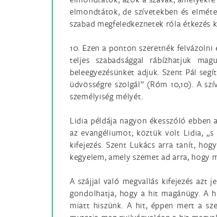
elmondtátok, de szívetekben és elmétek
szabad megfeledkeznetek róla étkezés kö
10. Ezen a ponton szeretnék felvázolni 
teljes szabadsággal rábízhatjuk ma
beleegyezésünket adjuk. Szent Pál segít
üdvösségre szolgál” (Róm 10,10). A szív
személyiség mélyét.
Lidia példája nagyon ékesszóló ebben 
az evangéliumot; köztük volt Lidia, „s
kifejezés. Szent Lukács arra tanít, ho
kegyelem, amely szemet ad arra, hogy mé
A szájjal való megvallás kifejezés azt 
gondolhatja, hogy a hit magánügy. A hit
miatt hiszünk. A hit, éppen mert a sz