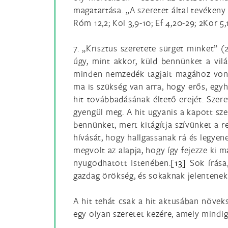
magatartása. „A szeretet által tevékeny 
Róm 12,2; Kol 3,9-10; Ef 4,20-29; 2Kor 5,1
7. „Krisztus szeretete sürget minket” (
úgy, mint akkor, küld bennünket a vilá
minden nemzedék tagjait magához vonza
ma is szükség van arra, hogy erős, egyh
hit továbbadásának éltető erejét. Szer
gyengül meg. A hit ugyanis a kapott sze
bennünket, mert kitágítja szívünket a r
hívását, hogy hallgassanak rá és legyene
megvolt az alapja, hogy így fejezze ki 
nyugodhatott Istenében.
[13]
Sok írása,
gazdag örökség, és sokaknak jelentenek 
A hit tehát csak a hit aktusában növek
egy olyan szeretet kezére, amely mindi