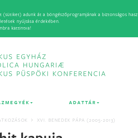
t (sütiket) adunk át a böngészőprogramjának a biztonságos haszn
detések nyújtása érdekében.
mbra kattintva!
ÁZMEGYÉK
ADATTÁR
LATKOZÁSOK
XVI. BENEDEK PÁPA (2005-2013)
 hit kapuja