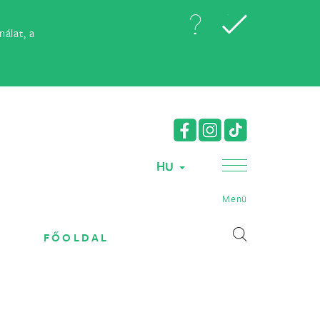
álat, a
HU
Menü
FŐOLDAL