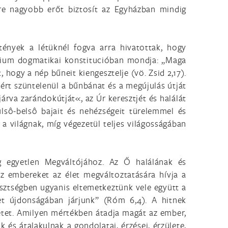
yre nagyobb erőt biztosít az Egyházban mindig
ztények a létüknél fogva arra hivatottak, hogy
ntium dogmatikai konstitucióban mondja: „Maga
, hogy a nép bűneit kiengesztelje (vö. Zsid 2,17).
ért szüntelenül a bűnbánat és a megújulás útját
járva zarándokútját«, az Úr keresztjét és halálát
ülsô-belsô bajait és nehézségeit türelemmel és
 a világnak, míg végezetül teljes világosságában
g egyetlen Megváltójához. Az Ő halálának és
az embereket az élet megváltoztatására hívja a
resztségben ugyanis eltemetkeztünk vele együtt a
let újdonságában járjunk” (Róm 6,4). A hitnek
létet. Amilyen mértékben átadja magát az ember,
s átalakulnak a gondolatai, érzései, érzülete,