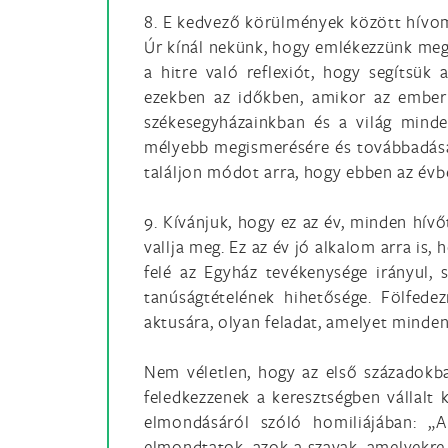
8. E kedvező körülmények között hívom
Úr kínál nekünk, hogy emlékezzünk meg
a hitre való reflexiót, hogy segítsük
ezekben az időkben, amikor az emberi
székesegyházainkban és a világ mind
mélyebb megismerésére és továbbadásár
találjon módot arra, hogy ebben az évb
9. Kívánjuk, hogy ez az év, minden hív
vallja meg. Ez az év jó alkalom arra is,
felé az Egyház tevékenysége irányul, 
tanúságtételének hihetősége. Fölfedez
aktusára, olyan feladat, amelyet minden
Nem véletlen, hogy az első századokba
feledkezzenek a keresztségben vállalt 
elmondásáról szóló homiliájában: „
elmondtatok, azok a szavak, amelyekre s