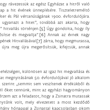
hogy rávezessük az egész Egyházat a hitről való
ap a hit évének ünneplésére. Tiszteletreméltó
éter és Pál vértanúságának 1900. évfordulójára.
 ugyanazt a hitet”, továbbá azt akarta, hogy
 hitvallás történjen.
[5]
Úgy gondolta, hogy íly
sítse és megvallja”.
[6]
Annak az évnek nagy
épének Hitvallásával
[7]
zárta, hogy megmutassa,
 újra meg újra megerősítsük, kifejtsük, annak
nehézségeit, különösen az igaz hit megvallása és
nat megnyitásának 50. évfordulójával jó alkalom
a szerint „semmit sem veszítenek értékükből és
ell őket tennünk, mint az egyházi hagyományon
 érzem azt a feladatot, hogy a Zsinatra mutassak
ánytűnk volt, mely elvezetett a most kezdődő
éhány hónappal a Zsinattal kapcsolatban okom