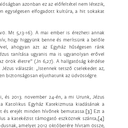
lóságban azonban ez az előfeltétel nem létezik,
en egységesen elfogadott kultúra, a hit sokakat
(vö. Mt 5,13-16). A mai ember is érezheti annak
hív, hogy higgyünk benne és merítsünk a belőle
éjével, ahogyan azt az Egyház hűségesen ránk
Jézus tanítása ugyanis ma is ugyanolyan erővel
z örök életre” (Jn 6,27). A hallgatóság kérdése
 Jézus válaszát: „Istennek tetsző cselekedet az,
lyen biztonságosan eljuthatunk az üdvösségre.
ni, és 2013. november 24-én, a mi Urunk, Jézus
 a Katolikus Egyház Katekizmusa kiadásának a
gét és erejét minden hívőnek bemutassa.
[3]
Ezt a
dus a katekézist támogató eszköznek szánta,
[4]
ódusnak, amelyet 2012 októberére hívtam össze,