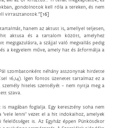
okban, gondolnotok kell róla a tereken, és nem
ll virrasztanotok.”
[16]
artalmát, hanem az aktust is, amellyel teljesen,
 hit aktusa és a tartalom között, amelyhez
it megigazulásra, a szájjal való megvallás pedig
ka és a kegyelem műve, amely hat és átformálja a
 Pál szombatonként néhány asszonynak hirdette
sel 16,14). Igen fontos üzenetet tartalmaz ez a
a személy hiteles szentélyét – nem nyitja meg a
ett szava.
ást is magában foglalja. Egy keresztény soha nem
 ’vele lenni’ vezet el a hit indokaihoz, amelyek
i felelősséget is. Az Egyház éppen Pünkösdkor