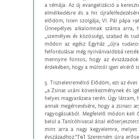
a témája: Az új evangelizáció a keresz
elmélkedésre és a hit újrafelfedezés
elődöm, Isten szolgája, VI. Pál pápa 1
Ünnepélyes alkalomnak szánta arra, h
„személyes és közösségi, szabad és tuda
módon az egész Egyház „újra tudatosít
felfordulásai még nyilvánvalóbbá tették
mennyire fontos, hogy az évszázadok 
érdekében, hogy a múlttól igen eltérő 
5. Tiszteletreméltó Elődöm, ezt az éve
„a Zsinat utáni következménynek és igé
helyes magyarázata terén. Úgy láttam, 
annak megértetésére, hogy a zsinati at
ragyogásukból. Megfelelő módon kell 
belül a Tanítóhivatal által előterjeszt
mint arra a nagy kegyelemre, melyet
évszázadhoz.”
[9]
Szeretném újra erőse