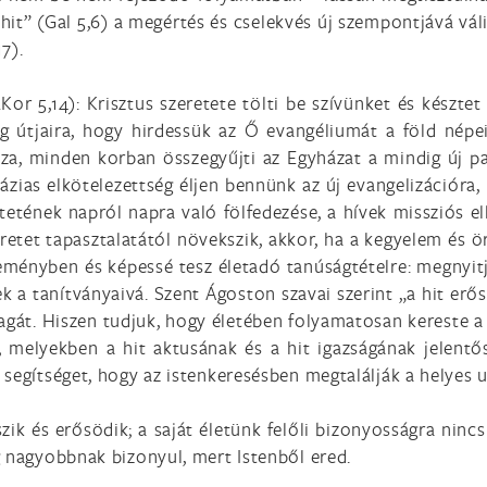
hit” (Gal 5,6) a megértés és cselekvés új szempontjává válik
7).
2Kor 5,14): Krisztus szeretete tölti be szívünket és készt
g útjaira, hogy hirdessük az Ő evangéliumát a föld népei
, minden korban összegyűjti az Egyházat a mindig új par
ázias elkötelezettség éljen bennünk az új evangelizációra, 
etetének napról napra való fölfedezése, a hívek missziós e
retet tapasztalatától növekszik, akkor, ha a kegyelem és 
eményben és képessé tesz életadó tanúságtételre: megnyitj
k a tanítványaivá. Szent Ágoston szavai szerint „a hit erős
magát. Hiszen tudjuk, hogy életében folyamatosan kereste 
 melyekben a hit aktusának és a hit igazságának jelentő
segítséget, hogy az istenkeresésben megtalálják a helyes ut
szik és erősödik; a saját életünk felőli bizonyosságra nin
g nagyobbnak bizonyul, mert Istenből ered.