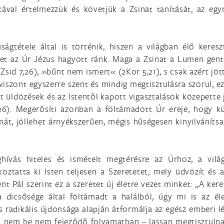
ával értelmezzük és követjük a Zsinat tanítását, az eg
ágtétele által is történik, hiszen a világban élő keres
lyet az Úr Jézus hagyott ránk. Maga a Zsinat a Lumen ge
Zsid 7,26), »bűnt nem ismert« (2Kor 5,21), s csak azért jött
iszont egyszerre szent és mindig megtisztulásra szorul, ez
tt üldözések és az Istentôl kapott vigasztalások közepette 
,26). Megerôsíti azonban a föltámadott Úr ereje, hogy k
mát, jóllehet árnyékszerűen, mégis hűségesen kinyilvánítsa
vás hiteles és ismételt megtérésre az Úrhoz, a vilá
oztatta ki Isten teljesen a Szeretetet, mely üdvözít és 
ent Pál szerint ez a szeretet új életre vezet minket: „A ke
a dicsősége által föltámadt a halálból, úgy mi is az é
s radikális újdonsága alapján átformálja az egész emberi 
nem be nem fejeződő folyamatban – lassan megtisztulnak é