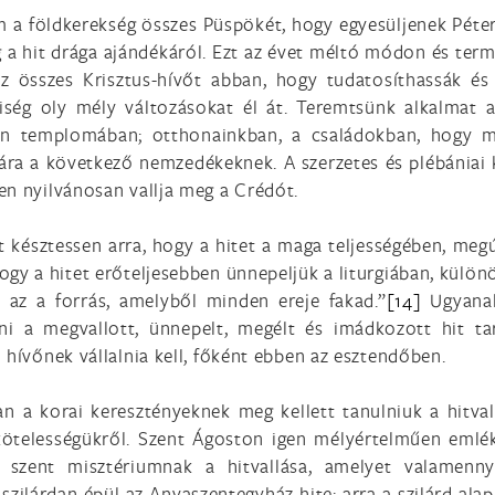
 a földkerekség összes Püspökét, hogy egyesüljenek Péter
 a hit drága ajándékáról. Ezt az évet méltó módon és ter
 az összes Krisztus-hívőt abban, hogy tudatosíthassák é
ség oly mély változásokat él át. Teremtsünk alkalmat 
en templomában; otthonainkban, a családokban, hogy m
a a következő nemzedékeknek. A szerzetes és plébániai k
en nyilvánosan vallja meg a Crédót.
őt késztessen arra, hogy a hitet a maga teljességében, m
 hogy a hitet erőteljesebben ünnepeljük a liturgiában, külö
s az a forrás, amelyből minden ereje fakad.”
[14]
Ugyanak
ni a megvallott, ünnepelt, megélt és imádkozott hit ta
 hívőnek vállalnia kell, főként ebben az esztendőben.
n a korai keresztényeknek meg kellett tanulniuk a hitva
kötelességükről. Szent Ágoston igen mélyértelműen emléke
A szent misztériumnak a hitvallása, amelyet valamen
zilárdan épül az Anyaszentegyház hite; arra a szilárd alapr