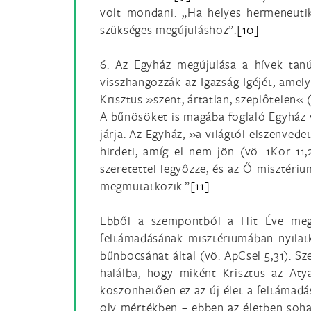
volt mondani: „Ha helyes hermeneutik
szükséges megújuláshoz”.
[10]
6. Az Egyház megújulása a hívek tanús
visszhangozzák az Igazság Igéjét, ame
Krisztus »szent, ártatlan, szeplôtelen« (
A bűnösöket is magába foglaló Egyház v
járja. Az Egyház, »a világtól elszenvede
hirdeti, amíg el nem jön (vö. 1Kor 11
szeretettel legyôzze, és az Ő misztériu
megmutatkozik.”
[11]
Ebből a szempontból a Hit Éve meghí
feltámadásának misztériumában nyilatk
bűnbocsánat által (vö. ApCsel 5,31). Sz
halálba, hogy miként Krisztus az Aty
köszönhetően ez az új élet a feltámadá
oly mértékben – ebben az életben soha 