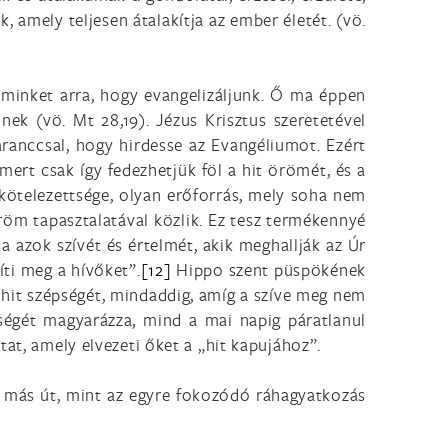
, amely teljesen átalakítja az ember életét. (vö.
et minket arra, hogy evangelizáljunk. Ő ma éppen
nek (vö. Mt 28,19). Jézus Krisztus szeretetével
anccsal, hogy hirdesse az Evangéliumot. Ezért
mert csak így fedezhetjük föl a hit örömét, és a
lkötelezettsége, olyan erőforrás, mely soha nem
öröm tapasztalatával közlik. Ez tesz termékennyé
a azok szívét és értelmét, akik meghallják az Úr
íti meg a hívőket”.
[12]
Hippo szent püspökének
a hit szépségét, mindaddig, amíg a szíve meg nem
ségét magyarázza, mind a mai napig páratlanul
at, amely elvezeti őket a „hit kapujához”.
cs más út, mint az egyre fokozódó ráhagyatkozás