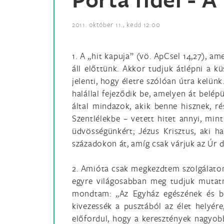
2011. október 11., kedd 12:00
1. A „hit kapuja” (vö. ApCsel 14,27), a
áll előttünk. Akkor tudjuk átlépni a k
jelenti, hogy életre szólóan útra kelün
halállal fejeződik be, amelyen át belé
által mindazok, akik benne hisznek, r
Szentlélekbe – vetett hitet annyi, mint
üdvösségünkért; Jézus Krisztus, aki ha
századokon át, amíg csak várjuk az Úr d
2. Amióta csak megkezdtem szolgálatoma
egyre világosabban meg tudjuk mutatn
mondtam: „Az Egyház egészének és be
kivezessék a pusztából az élet helyére
előfordul, hogy a keresztények nagyobb