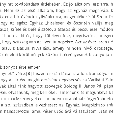
tény hit továbbadása érdekében. Ez jó alkalom lesz arra, 
ére. Nem ez az első alkalom, hogy az Egyház meghívást k
967-et a hit évének nyilvánította, megemlékezésül Szent P
ogy az egész Egyház „hitelesen és őszintén vallja meg
tos, kifelé és befelé szóló, alázatos és becsületes módon”
hatja a hitét, hogy fölelevenítse, megtisztítsa, megerő
, hogy szükség van az ilyen ünnepekre. Azt az évet Isten n
alatt kialakult hitvallást, amely minden hívő öröksége,
történelmi körülmények között is érvényesnek bizonyuljon.
t bizonyos értelemben
nynek” vélte,
[8]
hiszen tisztán látta az adott kor súlyos 
hogy a Hit éve meghirdetésének egybeesése a Vatikáni Zsi
yák által ránk hagyott szövegek Boldog II. János Pál páp
őket olvasnunk, meg kell őket ismernünk és magunkévá k
ett normatív szövegeket.... minden korábbinál sürgetőbbnek
 a 20. században élvezhetett az Egyház. Megbízható ir
n hangsúlyozni, amit Péter utódjává választásom után n