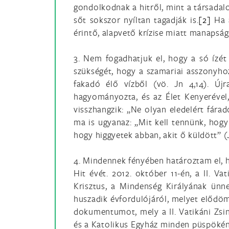
gondolkodnak a hitről, mint a társadal
sőt sokszor nyíltan tagadják is.
[2]
Ha a
érintő, alapvető krízise miatt manapsá
3. Nem fogadhatjuk el, hogy a só ízét 
szükségét, hogy a szamariai asszonyho
fakadó élő vízből (vö. Jn 4,14). Újr
hagyományozta, és az Élet Kenyerével,
visszhangzik: „Ne olyan eledelért fára
ma is ugyanaz: „Mit kell tennünk, hogy 
hogy higgyetek abban, akit ő küldött” (
4. Mindennek fényében határoztam el,
Hit évét. 2012. október 11-én, a II. V
Krisztus, a Mindenség Királyának ün
huszadik évfordulójáról, melyet elődöm
dokumentumot, mely a II. Vatikáni Zsin
és a Katolikus Egyház minden püspökén