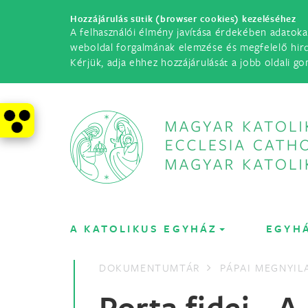
Hozzájárulás sütik (browser cookies) kezeléséhez
A felhasználói élmény javítása érdekében adatoka
weboldal forgalmának elemzése és megfelelő hir
Kérjük, adja ehhez hozzájárulását a jobb oldali go
A KATOLIKUS EGYHÁZ
EGYH
DOKUMENTUMTÁR
PÁPAI MEGNYI
Porta fidei - A