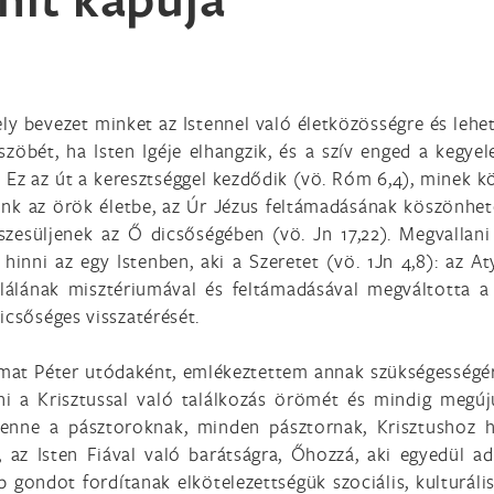
mely bevezet minket az Istennel való életközösségre és lehe
üszöbét, ha Isten Igéje elhangzik, és a szív enged a kegy
k. Ez az út a keresztséggel kezdődik (vö. Róm 6,4), minek k
pünk az örök életbe, az Úr Jézus feltámadásának köszönhető
észesüljenek az Ő dicsőségében (vö. Jn 17,22). Megvalla
 hinni az egy Istenben, aki a Szeretet (vö. 1Jn 4,8): az At
lálának misztériumával és feltámadásával megváltotta a v
icsőséges visszatérését.
t Péter utódaként, emlékeztettem annak szükségességére, 
i a Krisztussal való találkozás örömét és mindig megúju
nne a pásztoroknak, minden pásztornak, Krisztushoz ha
, az Isten Fiával való barátságra, Őhozzá, aki egyedül ad 
 gondot fordítanak elkötelezettségük szociális, kulturáli