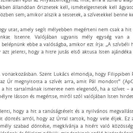
ben állandóan őriznetek kell, ismételgetnetek kell ágyat
zben sem; amikor alszik a testetek, a szívetekkel benne ke
egy utat, amely segít mélyebben megérteni nem csak a hit t
gunkat Istenre. Valójában ugyanis mély egység van a
 belépnünk ebbe a valóságba, amikor ezt írja: „A szívbéli h
 azt jelenti, hogy a hitre jutás első aktusa Isten ajándé
a vonatkozásban. Szent Lukács elmondja, hogy Filippiben
 az Úr megnyitotta a szívét arra, amit Pál mondott” (ApC
gy a hit tartalmának ismerete nem elegendő, ha a szívet – 
lyre lásson és megértse, miről szól valójában Isten hirdet
jelenti, hogy a hit a tanúságtételt és a nyilvános megvall
 döntés arról, hogy az Úrral tartok, hogy vele éljek. Ez a
emély szabad döntése, megkívánja a hitért való közösség