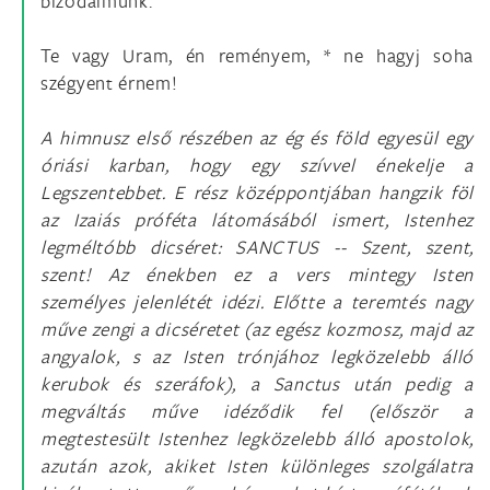
bizodalmunk.
Te vagy Uram, én reményem, * ne hagyj soha
szégyent érnem!
A himnusz első részében az ég és föld egyesül egy
óriási karban, hogy egy szívvel énekelje a
Legszentebbet. E rész középpontjában hangzik föl
az Izaiás próféta látomásából ismert, Istenhez
legméltóbb dicséret: SANCTUS -- Szent, szent,
szent! Az énekben ez a vers mintegy Isten
személyes jelenlétét idézi. Előtte a teremtés nagy
műve zengi a dicséretet (az egész kozmosz, majd az
angyalok, s az Isten trónjához legközelebb álló
kerubok és szeráfok), a Sanctus után pedig a
megváltás műve idéződik fel (először a
megtestesült Istenhez legközelebb álló apostolok,
azután azok, akiket Isten különleges szolgálatra