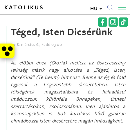
KATOLIKUS
HU
Téged, Isten Dicsérünk
2018. március 6., kedd 03:00
Az előbbi ének (Gloria) mellett az őskeresztény
lelkiség másik nagy alkotása a „Téged, Isten,
dicsérünk” (Te Deum) himnusz. Benne az ég és föld
egyesül a Legszentebb dicséretében. Isten
fölségének magasztalására és hálaadásul
imádkozzuk különféle ünnepeken, ünnepi
szertartásokon, zsolozsmában. Igen ajánlatos a
közösségekben is. Sok katolikus hívő gyakran
elimádkozza Isten dicséretére magán imádságként.