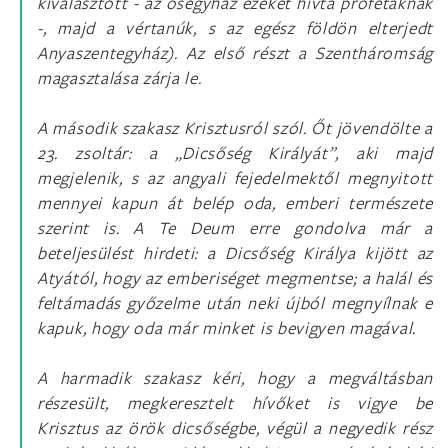
kiválasztott - az ősegyház ezeket hívta prófétáknak
-, majd a vértanúk, s az egész földön elterjedt
Anyaszentegyház). Az első részt a Szentháromság
magasztalása zárja le.
A második szakasz Krisztusról szól. Őt jövendölte a
23. zsoltár: a „Dicsőség Királyát”, aki majd
megjelenik, s az angyali fejedelmektől megnyitott
mennyei kapun át belép oda, emberi természete
szerint is. A Te Deum erre gondolva már a
beteljesülést hirdeti: a Dicsőség Királya kijött az
Atyától, hogy az emberiséget megmentse; a halál és
feltámadás győzelme után neki újból megnyílnak e
kapuk, hogy oda már minket is bevigyen magával.
A harmadik szakasz kéri, hogy a megváltásban
részesült, megkeresztelt hívőket is vigye be
Krisztus az örök dicsőségbe, végül a negyedik rész