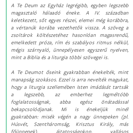
A Te Deum az Egyház legrégibb, egyben legszebb
magasztaló hálaadó éneke. A IV. században
keletkezett, sőt egyes részei, elemei még korábbra,
a vértanúk korába vezethetők vissza. A szöveg a
zsoltárok költészetéhez hasonlóan magasrendű,
emelkedett próza, rím és szabályos ritmus nélkül,
mégis szárnyaló, ünnepélyesen egyszerű nyelven,
mint a Biblia és a liturgia többi szövegei is.
A Te Deumot őseink gyakrabban énekelték, mint
manapság szokásos. Ezzel is arra nevelték magukat,
hogy a liturgia szellemében Isten imádását tartsák
a legszebb, az emberhez legméltóbb
foglalatosságnak, abba egész önátadással
bekapcsolódjanak. Mi is énekeljük minél
gyakrabban: misék végén a nagy ünnepeken (pl.
Húsvét, Szentháromság, Krisztus Király, más
főünnepek), ájtatosságokon, vallásos