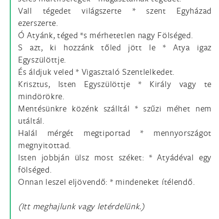
Vall tégedet világszerte * szent Egyházad
ezerszerte.
Ó Atyánk, téged *s mérhetetlen nagy Fölséged.
S azt, ki hozzánk tőled jött le * Atya igaz
Egyszülöttje.
És áldjuk veled * Vigasztaló Szentlelkedet.
Krisztus, Isten Egyszülöttje * Király vagy te
mindörökre.
Mentésünkre közénk szálltál * szűzi méhet nem
utáltál.
Halál mérgét megtiportad * mennyországot
megnyitottad.
Isten jobbján ülsz most széket: * Atyádéval egy
fölséged.
Onnan leszel eljövendő: * mindeneket ítélendő.
(Itt meghajlunk vagy letérdelünk.)