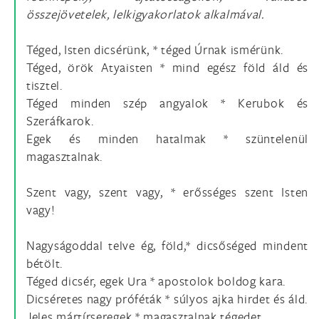
összejövetelek, lelkigyakorlatok alkalmával.
Téged, Isten dicsérünk, * téged Úrnak ismérünk.
Téged, örök Atyaisten * mind egész föld áld és
tisztel.
Téged minden szép angyalok * Kerubok és
Szeráfkarok.
Egek és minden hatalmak * szüntelenül
magasztalnak.
Szent vagy, szent vagy, * erősséges szent Isten
vagy!
Nagyságoddal telve ég, föld,* dicsőséged mindent
bétölt.
Téged dicsér, egek Ura * apostolok boldog kara.
Dicséretes nagy próféták * súlyos ajka hirdet és áld.
Jeles mártírseregek * magasztalnak tégedet.