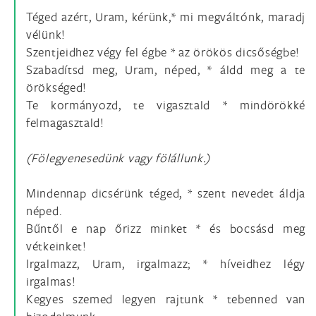
Téged azért, Uram, kérünk,* mi megváltónk, maradj
vélünk!
Szentjeidhez végy fel égbe * az örökös dicsőségbe!
Szabadítsd meg, Uram, néped, * áldd meg a te
örökséged!
Te kormányozd, te vigasztald * mindörökké
felmagasztald!
(Fölegyenesedünk vagy fölállunk.)
Mindennap dicsérünk téged, * szent nevedet áldja
néped.
Bűntől e nap őrizz minket * és bocsásd meg
vétkeinket!
Irgalmazz, Uram, irgalmazz; * híveidhez légy
irgalmas!
Kegyes szemed legyen rajtunk * tebenned van