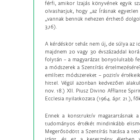
férfi, amikor Izajás könyvének egyik s
olvashatjuk, hogy „az Írásnak egyetlen
„vannak bennük nehezen érthető dolgok, 
3,16).
A kérdéskör tehát nem új, de súlya az i
majdnem 20 vagy 30 évszázaddal koráb
folytán – a magyarázat bonyolultabb fe
a módszerek a Szentírás értelmezésére
említett módszereket – pozitív értékei
hittel. Végül azonban kedvezően alaku
nov. 18.) XII. Piusz Divino Afflante Spi
Ecclesia nyilatkozata (1964. ápr. 21.), f
Ennek a konstruktív magatartásnak a 
tudományos értékét mindinkább elism
Megerősödött a Szentírás hatása a teol
iránt, és ez a keresztény életben v