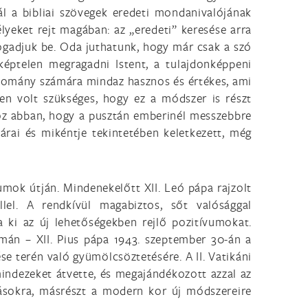
ál a bibliai szövegek eredeti mondanivalójának
lyeket rejt magában: az „eredeti” keresése arra
fogadjuk be. Oda juthatunk, hogy már csak a szó
éptelen megragadni Istent, a tulajdonképpeni
tudomány számára mindaz hasznos és értékes, ami
ben volt szükséges, hogy ez a módszer is részt
yoz abban, hogy a pusztán emberinél messzebbre
tárai és mikéntje tekintetében keletkezett, még
umok útján. Mindenekelőtt XII. Leó pápa rajzolt
lel. A rendkívül magabiztos, sőt valósággal
 ki az új lehetőségekben rejlő pozitívumokat.
án – XII. Pius pápa 1943. szeptember 30-án a
se terén való gyümölcsöztetésére. A II. Vatikáni
mindezeket átvette, és megajándékozott azzal az
tásokra, másrészt a modern kor új módszereire