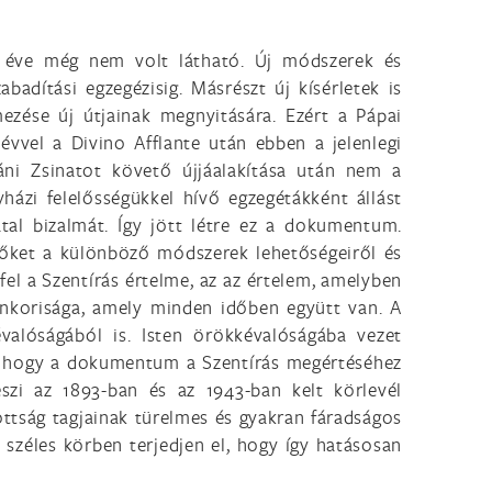
c éve még nem volt látható. Új módszerek és
abadítási egzegézisig. Másrészt új kísérletek is
mezése új útjainak megnyitására. Ezért a Pápai
évvel a Divino Afflante után ebben a jelenlegi
káni Zsinatot követő újjáalakítása után nem a
ázi felelősségükkel hívő egzegétákként állást
tal bizalmát. Így jött létre ez a dokumentum.
dezőket a különböző módszerek lehetőségeiről és
fel a Szentírás értelme, az az értelem, amelyben
enkorisága, amely minden időben együtt van. A
valóságából is. Isten örökkévalóságába vezet
em, hogy a dokumentum a Szentírás megértéséhez
szi az 1893-ban és az 1943-ban kelt körlevél
ottság tagjainak türelmes és gyakran fáradságos
zéles körben terjedjen el, hogy így hatásosan