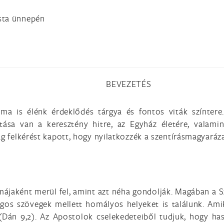
sta ünnepén
BEVEZETÉS
ma is élénk érdeklődés tárgya és fontos viták színtere
tása van a keresztény hitre, az Egyház életére, valami
ág felkérést kapott, hogy nyilatkozzék a szentírásmagyaráza
jaként merül fel, amint azt néha gondolják. Magában a Sz
ágos szövegek mellett homályos helyeket is találunk. Am
 (Dán 9,2). Az Apostolok cselekedeteiből tudjuk, hogy has