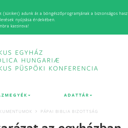
t (sütiket) adunk át a böngészőprogramjának a biztonságos haszn
detések nyújtása érdekében.
mbra kattintva!
ÁZMEGYÉK
ADATTÁR
OKUMENTUMOK
PÁPAI BIBLIA BIZOTTSÁG
arázat az egyházban