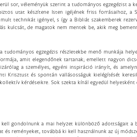
kerül sor, véleményük szerint a tudományos egzegézist a k
iztos utat készítene Isten igéjének friss forrásaihoz, a 
mult technikát igényel, s így a Bibliát szakemberek rezerv
udás kulcsát, de magatok nem mentek be, akik meg bemenn
a tudományos egzegézis részletekbe menő munkája helyett
formája, amit elegendőnek tartanak; emellett nagyon dicsér
zárólag a személyes, egyéni inspiráció irányít, és amelyne
inti Krisztust és spontán vallásosságuk kielégítését ker
 kollektív kérdéseikre. Sok szekta kínál egyedül helyesként
 kell gondolnunk a mai helyzet különböző adottságait a 
kat és reményeket, továbbá ki kell használnunk az új móds