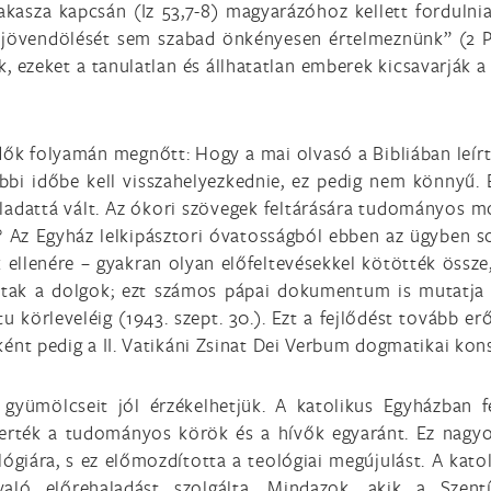
zakasza kapcsán (Iz 53,7-8) magyarázóhoz kellett fordulni
 jövendölését sem szabad önkényesen értelmeznünk” (2 Pét
ezeket a tanulatlan és állhatatlan emberek kicsavarják a sa
dők folyamán megnőtt: Hogy a mai olvasó a Bibliában leírt
bi időbe kell visszahelyezkednie, ez pedig nem könnyű.
ladattá vált. Az ókori szövegek feltárására tudományos m
? Az Egyház lelkipásztori óvatosságból ebben az ügyben s
k ellenére – gyakran olyan előfeltevésekkel kötötték össz
ltak a dolgok; ezt számos pápai dokumentum is mutatja XI
ritu körleveléig (1943. szept. 30.). Ezt a fejlődést tovább 
őként pedig a II. Vatikáni Zsinat Dei Verbum dogmatikai konst
gyümölcseit jól érzékelhetjük. A katolikus Egyházban f
erték a tudományos körök és a hívők egyaránt. Ez nagy
ógiára, s ez előmozdította a teológiai megújulást. A kat
aló előrehaladást szolgálta. Mindazok, akik a Szentí