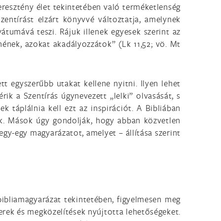
eresztény élet tekintetében való terméketlenség
Szentírást elzárt könyvvé változtatja, amelynek
átumává teszi. Rájuk illenek egyesek szerint az
ének, azokat akadályozzátok” (Lk 11,52; vö. Mt
 egyszerűbb utakat kellene nyitni. Ilyen lehet
ik a Szentírás úgynevezett „lelki” olvasását, s
k táplálnia kell ezt az inspirációt. A Bibliában
esik. Mások úgy gondolják, hogy abban közvetlen
 egy-egy magyarázatot, amelyet – állítása szerint
bibliamagyarázat tekintetében, figyelmesen meg
zerek és megközelítések nyújtotta lehetőségeket.