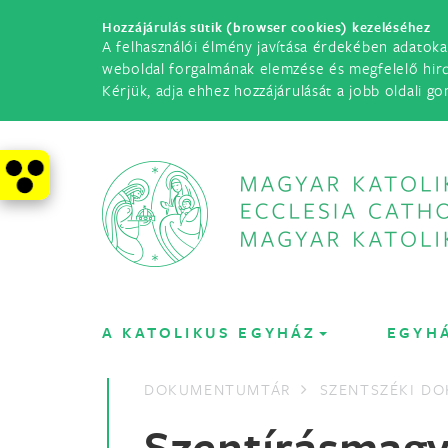
Hozzájárulás sütik (browser cookies) kezeléséhez
A felhasználói élmény javítása érdekében adatoka
weboldal forgalmának elemzése és megfelelő hir
Kérjük, adja ehhez hozzájárulását a jobb oldali go
A KATOLIKUS EGYHÁZ
EGYH
DOKUMENTUMTÁR
SZENTSZÉKI D
Szentírásmagy