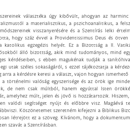
zereinek választéka úgy kibővült, ahogyan az harmin
lizmustól a materialisztikus, a pszichoanalitikus, a felsz
módszereinek visszanyerésére és a Szentírás lelki értel
totta, hogy száz évvel a Providentissimus Deus és ötven 
 katolikus egzegézis helyét. Ez a Bizottság a II. Vati
ósokból álló bizottság, akik mind tudományos, mind egyh
eges kérdéseiben, s ebben magukénak tudják a tanítóhiva
legi utak széles sokaságáról, s ezzel tájékoztatja a kér
g arra a kérdésre keresi a választ, vajon hogyan ismerhető 
, a történelmi valóság egyszerisége és az örök ige mind
zik, de nem csak múltból, hanem egyúttal Isten örökké
 át, amelyhez múlt, jelen és jövő is hozzátartozik. Hisz
n valódi segítséget nyújt és előbbre visz. Magáévá te
bbviszi. Köszönetemet szeretném kifejezni a Biblikus Biz
san létrejött ez a szöveg. Kívánom, hogy a dokumentum s
en szavát a Szentírásban.