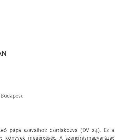
AN
, Budapest
 Leó pápa szavaihoz csatlakozva (DV 24). Ez a
t könyvek megértését. A szentírásmagyarázat