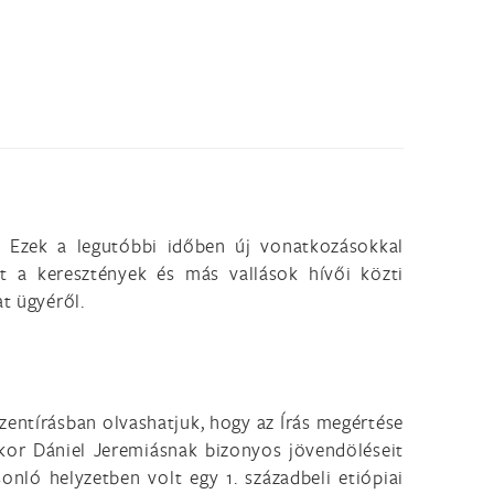
. Ezek a legutóbbi időben új vonatkozásokkal
nt a keresztények és más vallások hívői közti
t ügyéről.
entírásban olvashatjuk, hogy az Írás megértése
ikor Dániel Jeremiásnak bizonyos jövendöléseit
onló helyzetben volt egy 1. századbeli etiópiai