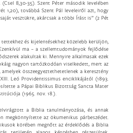
a (Csel 8,30-35). Szent Péter második levelében
 1,20), továbbá Szent Pál leveleiről azt, hogy
ját vesztükre, akárcsak a többi Írást is” (2 Pét
 tettekhez és kijelentésekhez közelebb kerüljön,
 Ezenkívül ma – a szellemtudományok fejlődése
ódszerek alakultak ki. Mennyire alkalmasak ezek
okáig nagyon tartózkodóan viselkedett, mert az
e, amelyek összeegyeztethetetlenek a keresztény
II. Leó Providentissimus enciklikájától (1893.
erősítette a Pápai Biblikus Bizottság Sancta Mater
itúciója (1965. nov. 18.).
elvirágzott a Biblia tanulmányozása, és annak
on megkönnyítette az ökumenikus párbeszédet.
olikusok körében megnőtt az érdeklődés a Biblia
rás területén alapos képzésben részesültek,