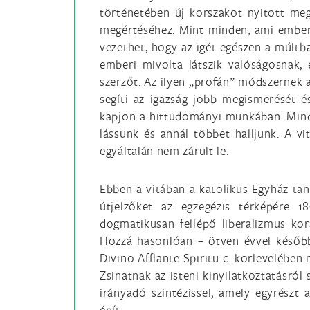
történetében új korszakot nyitott meg 
megértéséhez. Mint minden, ami emberi,
vezethet, hogy az igét egészen a múltb
emberi mivolta látszik valóságosnak,
szerzőt. Az ilyen „profán” módszernek 
segíti az igazság jobb megismerését é
kapjon a hittudományi munkában. Minde
lássunk és annál többet halljunk. A vi
egyáltalán nem zárult le.
Ebben a vitában a katolikus Egyház tan
útjelzőket az egzegézis térképére 1
dogmatikusan fellépő liberalizmus kor
Hozzá hasonlóan – ötven évvel később
Divino Afflante Spiritu c. körlevelében
Zsinatnak az isteni kinyilatkoztatásró
irányadó szintézissel, amely egyrész
épít.