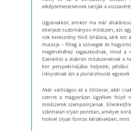
elképzelhetetlennek tartják a visszatéré
Ugyanakkor, amikor ma már általánosan 
elterjedt tudományos módszert, ezt egy
sok keresztény hívő bírálata, akik ezt 
mutatja – főleg a szövegek és hagyomá
megértéséhez ragaszkodnak, mind a n
Ezenkívül a diakron módszereknek a hel
kor perspektívájába helyezik, például 
irányoknak ezt a pluralizmusát egyesek
Akár valóságos ez a zűrzavar, akár csa
szerint a magyarázat ügyében folyó 
módszerek szempontjainak. Ellenkezőle
számtalan olyan pontban, amelyet koráb
hitével olyan fontos kérdésekben, mint 