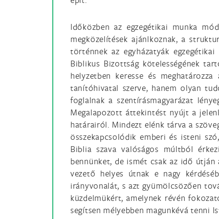
Időközben az egzegétikai munka móds
megközelítések ajánlkoznak, a struktura
történnek az egyházatyák egzegétikai 
Biblikus Bizottság kötelességének tar
helyzetben keresse és meghatározza a
tanítóhivatal szerve, hanem olyan tud
foglalnak a szentírásmagyarázat lény
Megalapozott áttekintést nyújt a jelen
határairól. Mindezt elénk tárva a szöve
összekapcsolódik emberi és isteni szó
Biblia szava valóságos múltból érke
bennünket, de ismét csak az idő útján
vezető helyes útnak e nagy kérdésébe
irányvonalát, s azt gyümölcsözően tová
küzdelmükért, amelynek révén fokozato
segítsen mélyebben magunkévá tenni Ist