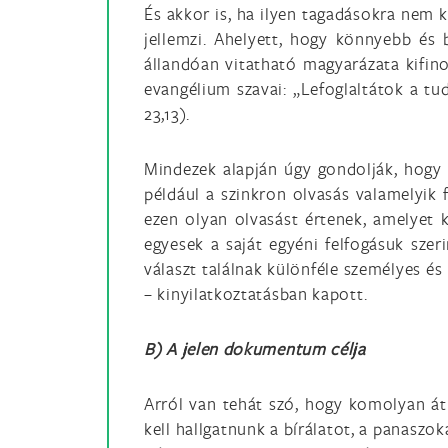
És akkor is, ha ilyen tagadásokra nem 
jellemzi. Ahelyett, hogy könnyebb és b
állandóan vitatható magyarázata kifino
evangélium szavai: „Lefoglaltátok a t
23,13).
Mindezek alapján úgy gondolják, hogy 
például a szinkron olvasás valamelyik 
ezen olyan olvasást értenek, amelyet ki
egyesek a saját egyéni felfogásuk szer
választ találnak különféle személyes és
– kinyilatkoztatásban kapott.
B) A jelen dokumentum célja
Arról van tehát szó, hogy komolyan át
kell hallgatnunk a bírálatot, a panaszo