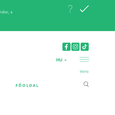
álat, a
HU
Menü
FŐOLDAL