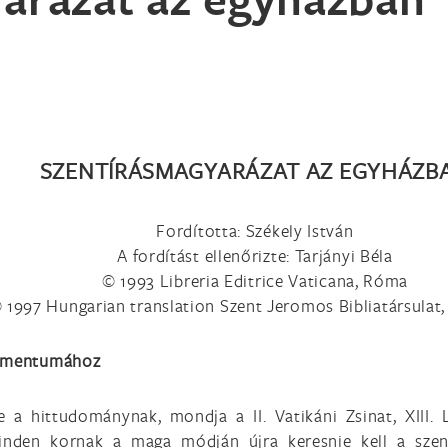
SZENTÍRÁSMAGYARÁZAT AZ EGYHÁZB
Fordította: Székely István
A fordítást ellenőrizte: Tarjányi Béla
© 1993 Libreria Editrice Vaticana, Róma
 1997 Hungarian translation Szent Jeromos Bibliatársulat
okumentumához
e a hittudománynak, mondja a II. Vatikáni Zsinat, XIII.
nden kornak a maga módján újra keresnie kell a szen