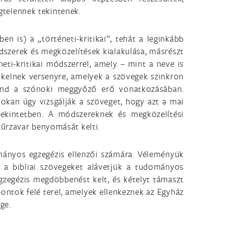
égtelennek tekintenek.
n is) a „történeti-kritikai”, tehát a leginkább
szerek és megközelítések kialakulása, másrészt
neti-kritikai módszerrel, amely – mint a neve is
 kelnek versenyre, amelyek a szövegek szinkron
mind a szónoki meggyőző erő vonatkozásában.
sokan úgy vizsgálják a szöveget, hogy azt a mai
ai tekintetben. A módszereknek és megközelítési
zűrzavar benyomását kelti.
ományos egzegézis ellenzői számára. Véleményük
 a bibliai szövegeket alávetjük a tudományos
zegézis megdöbbenést kelt, és kételyt támaszt
ontok felé terel, amelyek ellenkeznek az Egyház
ge.