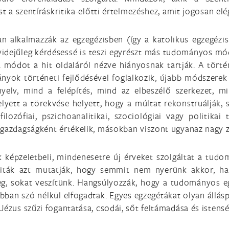
st a szentíráskritika-előtti értelmezéshez, amit jogosan el
alkalmazzák az egzegézisben (így a katolikus egzegézisbe
idejűleg kérdésessé is teszi egyrészt más tudományos mód
a módot a hit oldaláról nézve hiányosnak tartják. A törté
nyok történeti fejlődésével foglalkozik, újabb módszerek
yelv, mind a felépítés, mind az elbeszélő szerkezet, 
yett a törekvése helyett, hogy a múltat rekonstruálják, 
filozófiai, pszichoanalitikai, szociológiai vagy politik
 gazdagságként értékelik, másokban viszont ugyanaz nagy 
k képzeletbeli, mindenesetre új érveket szolgáltat a tud
viták azt mutatják, hogy semmit nem nyerünk akkor, ha
g, sokat veszítünk. Hangsúlyozzák, hogy a tudományos eg
ban szó nélkül elfogadtak. Egyes egzegétákat olyan állásp
Jézus szűzi fogantatása, csodái, sőt feltámadása és istensé