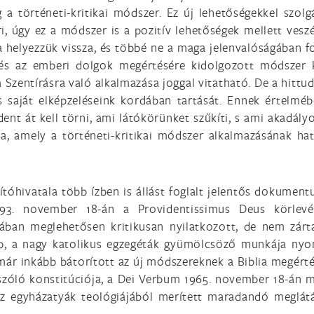
a történeti-kritikai módszer. Ez új lehetőségekkel szolg
 úgy ez a módszer is a pozitív lehetőségek mellett veszé
a helyezzük vissza, és többé ne a maga jelenvalóságában 
 és az emberi dolgok megértésére kidolgozott módszer k
a Szentírásra való alkalmazása joggal vitatható. De a hit
s saját elképzeléseink kordában tartását. Ennek értelmé
nt át kell törni, ami látókörünket szűkíti, s ami akadál
ta, amely a történeti-kritikai módszer alkalmazásának ha
ítóhivatala több ízben is állást foglalt jelentős dokument
893. november 18-án a Providentissimus Deus körlevél
ában meglehetősen kritikusan nyilatkozott, de nem zárta
, a nagy katolikus egzegéták gyümölcsöző munkája nyom
 már inkább bátorított az új módszereknek a Biblia megérté
l szóló konstitúciója, a Dei Verbum 1965. november 18-án 
t az egyházatyák teológiájából merített maradandó meglá