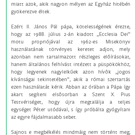
miatt azok, akik nagyon mélyen az Egyház hitébén
gyökerezve éltek.
Ezért II. János Pál pápa, kötelességének érezte,
hogy az 1988. július 2-án kiadott „Ecclesia Dei”
motu propriójával az 1962-es Misekönyv
használatának törvényes keretet adjon, mely
azonban nem tartalmazott részleges előírásokat,
hanem általános felhívást intézett a püspökökhöz,
hogy legyenek nagylelkűek azon hívôk „jogos
kívánságai tekintetében”, akik a római szertartás
ezen használatát kérik. Abban az órában a Pápa így
akart segíteni elsôsorban a Szent X. Pius
Testvériséget, hogy újra megtalálja a teljes
egységet Péter utódával, s így próbálta gyógyítani
az egyre fájdalmasabb sebet.
Sajnos e megbékélés mindmáig nem történt meg;