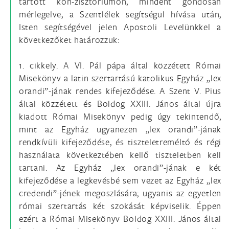
tartott kon-zisztóriumon, mindent gondosan
mérlegelve, a Szentlélek segítségül hívása után,
Isten segítségével jelen Apostoli Levelünkkel a
következőket határozzuk:
1. cikkely. A VI. Pál pápa által közzétett Római
Misekönyv a latin szertartású katolikus Egyház „lex
orandi”-jának rendes kifejeződése. A Szent V. Pius
által közzétett és Boldog XXIII. János által újra
kiadott Római Misekönyv pedig úgy tekintendő,
mint az Egyház ugyanezen „lex orandi”-jának
rendkívüli kifejeződése, és tiszteletreméltó és régi
használata következtében kellő tiszteletben kell
tartani. Az Egyház „lex orandi”-jának e két
kifejeződése a legkevésbé sem vezet az Egyház „lex
credendi”-jének megoszlására; ugyanis az egyetlen
római szertartás két szokását képviselik. Éppen
ezért a Római Misekönyv Boldog XXIII. János által