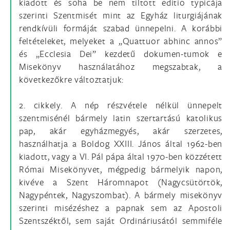
kiadott és soha be nem tiltott editio typicája
szerinti Szentmisét mint az Egyház liturgiájának
rendkívüli formáját szabad ünnepelni. A korábbi
feltételeket, melyeket a „Quattuor abhinc annos”
és „Ecclesia Dei” kezdetű dokumen-tumok e
Misekönyv használatához megszabtak, a
következőkre változtatjuk:
2. cikkely. A nép részvétele nélkül ünnepelt
szentmisénél bármely latin szertartású katolikus
pap, akár egyházmegyés, akár szerzetes,
használhatja a Boldog XXIII. János által 1962-ben
kiadott, vagy a VI. Pál pápa által 1970-ben közzétett
Római Misekönyvet, mégpedig bármelyik napon,
kivéve a Szent Háromnapot (Nagycsütörtök,
Nagypéntek, Nagyszombat). A bármely misekönyv
szerinti misézéshez a papnak sem az Apostoli
Szentszéktől, sem saját Ordináriusától semmiféle