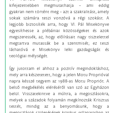
kifejezettebben megmutathatja – ami eddig
gyakran nem történt meg – azt a szakralitást, amely
sokak számára teszi vonzóvá a régi szokást. A
legjobb biztosíték arra, hogy VI. Pál Misekönyve
egyesíthesse a plébániai közösségeket és azok
megszeressék, az, hogy előírásait nagy tisztelettel
megtartva mutassák be a szentmisét; ez teszi
láthatóvá e Misekönyv lelki gazdagságát és
teológiai mélységét.
Így jutottam el ahhoz a pozitív megindokláshoz,
mely arra készetetett, hogy a jelen Motu Proprióval
napra késszé tegyem az 1988-as Motu Propriót. A
belső megbékélés eléréséről van szó az Egyházon
belül. Visszatekintve a múltra, a megoszlásokra,
melyek a századok folyamán megkínozták Krisztus
testét, mindig az a benyomásunk, hogy a
megoszlások születésének kritikus pillanataiban az