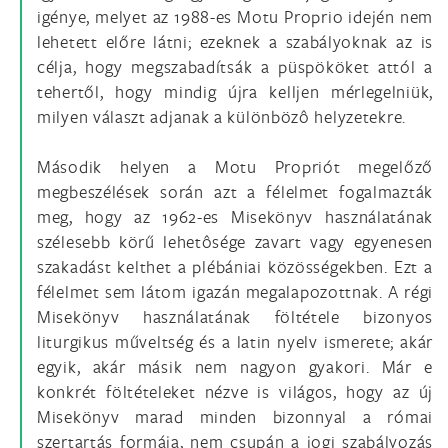
igénye, melyet az 1988-es Motu Proprio idején nem
lehetett előre látni; ezeknek a szabályoknak az is
célja, hogy megszabadítsák a püspököket attól a
tehertől, hogy mindig újra kelljen mérlegelniük,
milyen választ adjanak a különbözô helyzetekre.
Második helyen a Motu Propriót megelőző
megbeszélések során azt a félelmet fogalmazták
meg, hogy az 1962-es Misekönyv használatának
szélesebb körű lehetôsége zavart vagy egyenesen
szakadást kelthet a plébániai közösségekben. Ezt a
félelmet sem látom igazán megalapozottnak. A régi
Misekönyv használatának föltétele bizonyos
liturgikus műveltség és a latin nyelv ismerete; akár
egyik, akár másik nem nagyon gyakori. Már e
konkrét föltételeket nézve is világos, hogy az új
Misekönyv marad minden bizonnyal a római
szertartás formája, nem csupán a jogi szabályozás