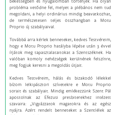
békességben és nyugalomban történjék. Ha olyan
probléma vetődne fel, melyet a plébános nem tud
megoldani, a helyi ordinárius mindig beavatkozhat,
de természetesen teljes összhangban a Motu
Proprio új szabályaival.
Továbbá arra kérlek benneteket, kedves Testvéreim,
hogy e Motu Proprio hatályba lépése után 3 évvel
írjátok meg tapasztalataitokat a Szentszéknek. Ha
valóban komoly nehézségek kerülnének felszínre,
meg fogjuk keresni a megoldás útjait.
Kedves Testvéreim, hálás és bizakodó lélekkel
bízom lelkipásztori szívetekre e Motu Proprio
sorait és szabályait. Mindig emlékezzünk Szent Pál
apostolnak az Efezusi presbiterekhez intézett
szavaira: „Vigyázzatok magatokra és az egész
nyájra. Azért rendelt benneteket a Szentlélek az