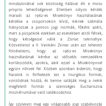
mindazonáltal sok közösség hálával élt e motu
proprio lehetôségeivel. Ellenben súlyos kérdés
maradt az 1962-es Misekönyv használatának
kérdése a csoportokon kívül, kiknek számára
hiányoztak a pontos jogi normák, fôként azért,
mert a püspökök ezekben az esetekben attól féltek,
hogy kétségessé válik a Zsinat tekintélye.
Közvetlenül a II. Vatikáni Zsinat után azt lehetett
föltételezni, hogy az 1962-es Misekönyv
használatának kérése az idősebb nemzedékre
korlátozódik, azokra, akik ezzel a Misekönyvvel
együtt nőttek fel. Közben azonban kiderült, hogy
fiatalok is fölfedezik ezt a liturgikus formát,
vonzódnak hozzá, és benne találják meg a nekik
megfelelô formát a szentséges Eucharisztia
misztériumával való találkozáshoz.
Így született meg egy világosabb jogi szabályozás