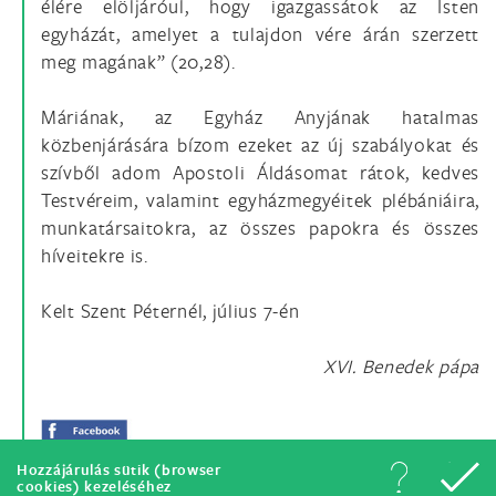
élére elöljáróul, hogy igazgassátok az Isten
egyházát, amelyet a tulajdon vére árán szerzett
meg magának” (20,28).
Máriának, az Egyház Anyjának hatalmas
közbenjárására bízom ezeket az új szabályokat és
szívből adom Apostoli Áldásomat rátok, kedves
Testvéreim, valamint egyházmegyéitek plébániáira,
munkatársaitokra, az összes papokra és összes
híveitekre is.
Kelt Szent Péternél, július 7-én
XVI. Benedek pápa
Hozzájárulás sütik (browser
cookies) kezeléséhez