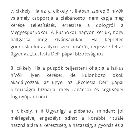
7. cikkely. Ha az 5. cikkely 1. §-ában szereplő hívők
valamely csoportja a plébánostól nem kapja meg
kérése teljesítését, értesítse a dologról a
Megyéspüspököt. A Püspököt nagyon kérjük, hogy
hallgassa meg kívánságukat. Ha képtelen
gondoskodni az ilyen szentmiséről, terjessze fel az
ügyet az „Ecclesia Dei” pápai bizottsághoz.
8. cikkely. Ha a püspök teljesíteni óhajtja a laikus
hívők ilyen kérését, de különböző okok
akadályozzák, az ügyet az „Ecclesia Dei” pápai
bizottságra bízhatja, mely tanácsot és segítséget
fog nyújtani neki.
9. cikkely. 1. § Ugyanígy a plébános, mindent jól
mérlegelve, engedélyt adhat a korábbi rituálé
használatára a keresztség, a házasság, a gyónás és a