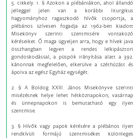
5. cikkely. 1. § Azokon a plébániákon, ahol állandó
jelleggel jelen van a korábbi liturgikus
hagyományhoz ragaszkodó hívők csoportja, a
plébános szívesen fogadja az 1962-ben kiadott
Misekönyv szerinti szentmisére vontakozó
kéréseiket. Ő maga ügyeljen arra, hogy e hívek java
összhangban legyen a rendes lelkipásztori
gondoskodással, a püspök irányítása alatt a 392.
kánonnak megfelelően, elkerülve a széthúzást és
ápolva az egész Egyház egységét.
2. § A Boldog XXIII. János Misekönyve szerinti
misézésnek helye lehet hétköznapokon; vasárnap
és ünnepnapokon is bemutatható egy ilyen
szentmise.
3. § Hívők vagy papok kérésére a plébános ilyen
rendkívüli formájú szentmiséket különleges