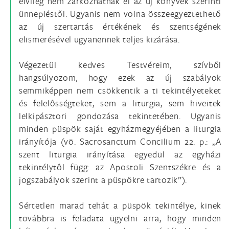
elvileg nem zárkózhatnak el az új könyvek szerinti
ünnepléstől. Ugyanis nem volna összeegyeztethető
az új szertartás értékének és szentségének
elismerésével ugyanennek teljes kizárása.
Végezetül kedves Testvéreim, szívből
hangsúlyozom, hogy ezek az új szabályok
semmiképpen nem csökkentik a ti tekintélyeteket
és felelôsségteket, sem a liturgia, sem hiveitek
lelkipásztori gondozása tekintetében. Ugyanis
minden püspök saját egyházmegyéjében a liturgia
irányítója (vö. Sacrosanctum Concilium 22. p.: „A
szent liturgia irányítása egyedül az egyházi
tekintélytôl függ: az Apostoli Szentszékre és a
jogszabályok szerint a püspökre tartozik”).
Sértetlen marad tehát a püspök tekintélye, kinek
továbbra is feladata ügyelni arra, hogy minden