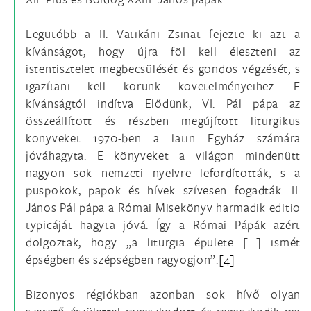
Legutóbb a II. Vatikáni Zsinat fejezte ki azt a
kívánságot, hogy újra föl kell éleszteni az
istentisztelet megbecsülését és gondos végzését, s
igazítani kell korunk követelményeihez. E
kívánságtól indítva Elődünk, VI. Pál pápa az
összeállított és részben megújított liturgikus
könyveket 1970-ben a latin Egyház számára
jóváhagyta. E könyveket a világon mindenütt
nagyon sok nemzeti nyelvre lefordították, s a
püspökök, papok és hívek szívesen fogadták. II.
János Pál pápa a Római Misekönyv harmadik editio
typicáját hagyta jóvá. Így a Római Pápák azért
dolgoztak, hogy „a liturgia épülete [...] ismét
épségben és szépségben ragyogjon”.
[4]
Bizonyos régiókban azonban sok hívő olyan