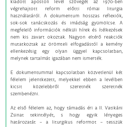
kiadott apostoli levél szövegét az 1970-ben
végrehajtott reform előtti római liturgia
használatáról. A dokumentum hosszas reflexiók,
sok-sok tanácskozás és imádság gyümölcse. A
megfelelô információk nélküli hírek és ítélkezések
nem kis zavart okoztak. Nagyon eltérő reakciók
mutatkoztak az örömteli elfogadástól a kemény
ellenkezésig egy olyan üggyel kapcsolatban,
melynek tartalmát igazában nem ismerték.
E dokumentummal kapcsolatban közvetlenül két
félelem jelentkezett, melyekkel ebben a levélben
kicsit közelebbről szeretnék szeretnék
szembenézni.
Az első félelem az, hogy támadás éri a II. Vatikáni
Zsinat tekintélyét, s hogy egyik lényeges
határozatát – a liturgikus reformot – tesszük