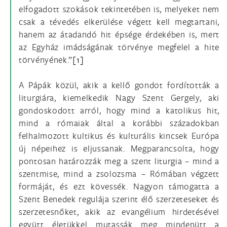
elfogadott szokások tekintetében is, melyeket nem
csak a tévedés elkerülése végett kell megtartani,
hanem az átadandó hit épsége érdekében is, mert
az Egyház imádságának törvénye megfelel a hite
törvényének.”
[1]
A Pápák közül, akik a kellő gondot fordították a
liturgiára, kiemelkedik Nagy Szent Gergely, aki
gondoskodott arról, hogy mind a katolikus hit,
mind a rómaiak által a korábbi századokban
felhalmozott kultikus és kulturális kincsek Európa
új népeihez is eljussanak. Megparancsolta, hogy
pontosan határozzák meg a szent liturgia – mind a
szentmise, mind a zsolozsma – Rómában végzett
formáját, és ezt kövessék. Nagyon támogatta a
Szent Benedek regulája szerint élő szerzeteseket és
szerzetesnőket, akik az evangélium hirdetésével
együtt életükkel mutassák meg mindenütt a