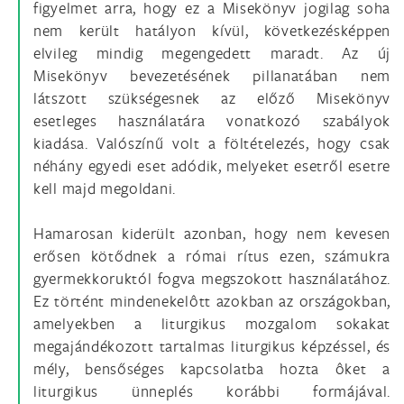
figyelmet arra, hogy ez a Misekönyv jogilag soha
nem került hatályon kívül, következésképpen
elvileg mindig megengedett maradt. Az új
Misekönyv bevezetésének pillanatában nem
látszott szükségesnek az előző Misekönyv
esetleges használatára vonatkozó szabályok
kiadása. Valószínű volt a föltételezés, hogy csak
néhány egyedi eset adódik, melyeket esetről esetre
kell majd megoldani.
Hamarosan kiderült azonban, hogy nem kevesen
erősen kötődnek a római rítus ezen, számukra
gyermekkoruktól fogva megszokott használatához.
Ez történt mindenekelôtt azokban az országokban,
amelyekben a liturgikus mozgalom sokakat
megajándékozott tartalmas liturgikus képzéssel, és
mély, bensőséges kapcsolatba hozta ôket a
liturgikus ünneplés korábbi formájával.