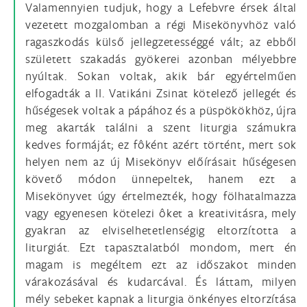
Valamennyien tudjuk, hogy a Lefebvre érsek által
vezetett mozgalomban a régi Misekönyvhöz való
ragaszkodás külső jellegzetességgé vált; az ebből
született szakadás gyökerei azonban mélyebbre
nyúltak. Sokan voltak, akik bár egyértelműen
elfogadták a II. Vatikáni Zsinat kötelező jellegét és
hűségesek voltak a pápához és a püspökökhöz, újra
meg akarták találni a szent liturgia számukra
kedves formáját; ez fôként azért történt, mert sok
helyen nem az új Misekönyv előírásait hűségesen
követő módon ünnepeltek, hanem ezt a
Misekönyvet úgy értelmezték, hogy fölhatalmazza
vagy egyenesen kötelezi ôket a kreativitásra, mely
gyakran az elviselhetetlenségig eltorzította a
liturgiát. Ezt tapasztalatból mondom, mert én
magam is megéltem ezt az időszakot minden
várakozásával és kudarcával. És láttam, milyen
mély sebeket kapnak a liturgia önkényes eltorzítása