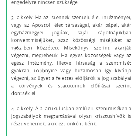
engedélyre nincsen szüksége.
3. cikkely. Ha az Istennek szentelt élet intézményei,
vagy az Apostoli élet társaságai, akár pápai, akár
egyházmegyei jogúak, saját kápolnájukban
konventmiséjüket, azaz közösségi miséjüket az
1962-ben közzétett Misekönyv szerint akarják
végezni, megtehetik. Ha egyes közösségek vagy az
egész Intézmény, illetve Társaság a szentmisét
gyakran, többnyire vagy huzamosan így kívánja
végezni, az ügyet a felettes elöljárók a jog szabályai
a törvények és statutumok előírásai szerint
döntsék el.
4. cikkely. A 2. artikulusban említett szentmiséken a
jogszabályok megtartásával olyan krisztushívők is
részt vehetnek, akik ezt önként kérik.