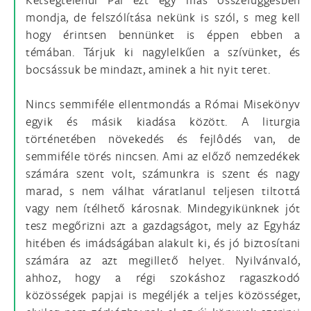
mondja, de felszólítása nekünk is szól, s meg kell
hogy érintsen bennünket is éppen ebben a
témában. Tárjuk ki nagylelkűen a szívünket, és
bocsássuk be mindazt, aminek a hit nyit teret.
Nincs semmiféle ellentmondás a Római Misekönyv
egyik és másik kiadása között. A liturgia
történetében növekedés és fejlôdés van, de
semmiféle törés nincsen. Ami az előző nemzedékek
számára szent volt, számunkra is szent és nagy
marad, s nem válhat váratlanul teljesen tiltottá
vagy nem ítélhető károsnak. Mindegyikünknek jót
tesz megőrizni azt a gazdagságot, mely az Egyház
hitében és imádságában alakult ki, és jó biztosítani
számára az azt megillető helyet. Nyilvánvaló,
ahhoz, hogy a régi szokáshoz ragaszkodó
közösségek papjai is megéljék a teljes közösséget,