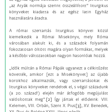
„az Atyák normája szerint összeállított” liturgikus
könyveket kiadatta és az egész latin Egyház
használatára átadta.
A római szertartás liturgikus könyvei közül
kiemelkedik a Római Misekönyv, mely Róma
városában alakult ki, és a századok folyamán
fokozatosan öltött magára olyan formákat, melyek
a későbbi változatokban nagyon hasonlóak hozzá.
„Idők múltán a Római Pápák ugyanezt a célkitűzést
követték, amikor [ezt a Misekönyvet] az újabb
korokhoz alkalmazták, vagy szertartásokat és
liturgikus könyveket rendeltek el, s végül századunk
(a 20. század!) elején már átfogóbb megújulást
valósítottak meg”.
[2]
Így jártak el elődeink: VIII.
Kelemen, VIII. Orbán, Szent X. Pius
[3]
, XV. Benedek,
XII. Pius és Boldog XXIII. János pápák.