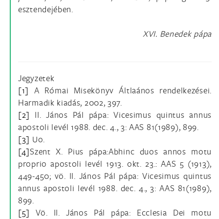
esztendejében.
XVI. Benedek pápa
Jegyzetek
[1]
A Római Misekönyv Áltlaános rendelkezései.
Harmadik kiadás, 2002, 397.
[2]
II. János Pál pápa: Vicesimus quintus annus
apostoli levél 1988. dec. 4., 3: AAS 81(1989), 899.
[3]
Uo.
[4]
Szent X. Pius pápa:Abhinc duos annos motu
proprio apostoli levél 1913. okt. 23.: AAS 5 (1913),
449-450; vö. II. János Pál pápa: Vicesimus quintus
annus apostoli levél 1988. dec. 4., 3: AAS 81(1989),
899.
[5]
Vö. II. János Pál pápa: Ecclesia Dei motu