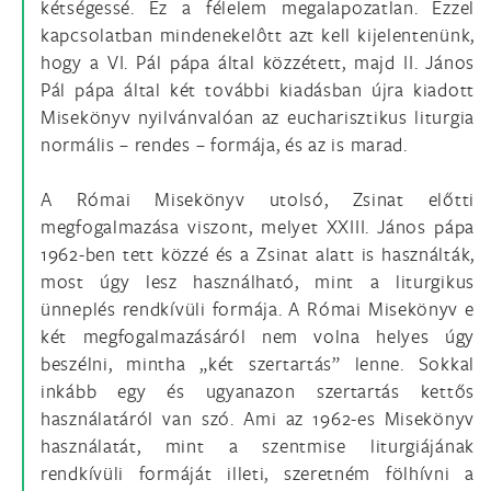
kétségessé. Ez a félelem megalapozatlan. Ezzel
kapcsolatban mindenekelôtt azt kell kijelentenünk,
hogy a VI. Pál pápa által közzétett, majd II. János
Pál pápa által két további kiadásban újra kiadott
Misekönyv nyilvánvalóan az eucharisztikus liturgia
normális – rendes – formája, és az is marad.
A Római Misekönyv utolsó, Zsinat előtti
megfogalmazása viszont, melyet XXIII. János pápa
1962-ben tett közzé és a Zsinat alatt is használták,
most úgy lesz használható, mint a liturgikus
ünneplés rendkívüli formája. A Római Misekönyv e
két megfogalmazásáról nem volna helyes úgy
beszélni, mintha „két szertartás” lenne. Sokkal
inkább egy és ugyanazon szertartás kettős
használatáról van szó. Ami az 1962-es Misekönyv
használatát, mint a szentmise liturgiájának
rendkívüli formáját illeti, szeretném fölhívni a