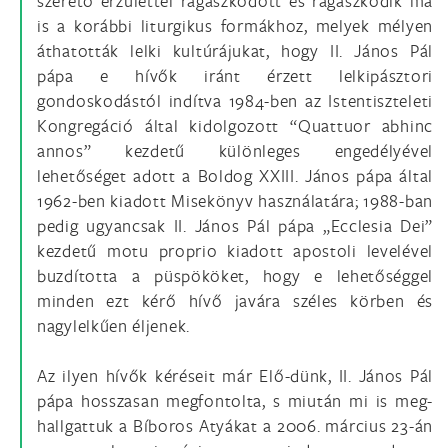
szerető érzülettel ragaszkodott és ragaszkodik ma
is a korábbi liturgikus formákhoz, melyek mélyen
áthatották lelki kultúrájukat, hogy II. János Pál
pápa e hívők iránt érzett lelkipásztori
gondoskodástól indítva 1984-ben az Istentiszteleti
Kongregáció által kidolgozott “Quattuor abhinc
annos” kezdetű különleges engedélyével
lehetőséget adott a Boldog XXIII. János pápa által
1962-ben kiadott Misekönyv használatára; 1988-ban
pedig ugyancsak II. János Pál pápa „Ecclesia Dei”
kezdetű motu proprio kiadott apostoli levelével
buzdította a püspököket, hogy e lehetőséggel
minden ezt kérő hívő javára széles körben és
nagylelkűen éljenek.
Az ilyen hívők kéréseit már Elő-dünk, II. János Pál
pápa hosszasan megfontolta, s miután mi is meg-
hallgattuk a Bíboros Atyákat a 2006. március 23-án