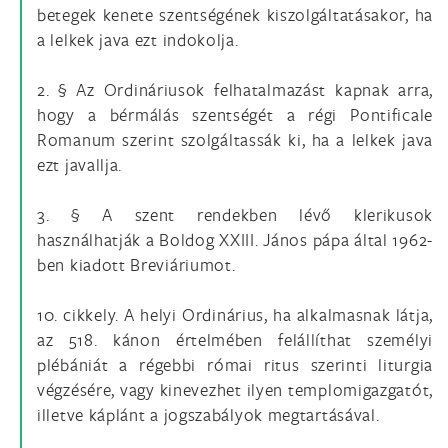
betegek kenete szentségének kiszolgáltatásakor, ha
a lelkek java ezt indokolja.
2. § Az Ordináriusok felhatalmazást kapnak arra,
hogy a bérmálás szentségét a régi Pontificale
Romanum szerint szolgáltassák ki, ha a lelkek java
ezt javallja.
3. § A szent rendekben lévő klerikusok
használhatják a Boldog XXIII. János pápa által 1962-
ben kiadott Breviáriumot.
10. cikkely. A helyi Ordinárius, ha alkalmasnak látja,
az 518. kánon értelmében felállíthat személyi
plébániát a régebbi római ritus szerinti liturgia
végzésére, vagy kinevezhet ilyen templomigazgatót,
illetve káplánt a jogszabályok megtartásával.