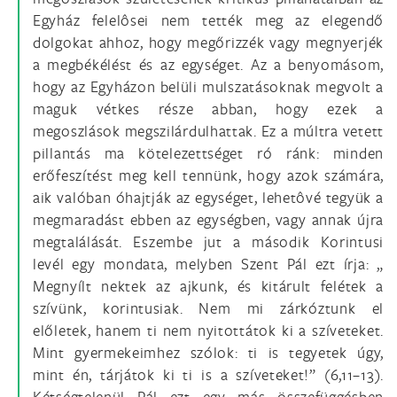
Egyház felelôsei nem tették meg az elegendő
dolgokat ahhoz, hogy megőrizzék vagy megnyerjék
a megbékélést és az egységet. Az a benyomásom,
hogy az Egyházon belüli mulszatásoknak megvolt a
maguk vétkes része abban, hogy ezek a
megoszlások megszilárdulhattak. Ez a múltra vetett
pillantás ma kötelezettséget ró ránk: minden
erőfeszítést meg kell tennünk, hogy azok számára,
aik valóban óhajtják az egységet, lehetôvé tegyük a
megmaradást ebben az egységben, vagy annak újra
megtalálását. Eszembe jut a második Korintusi
levél egy mondata, melyben Szent Pál ezt írja: „
Megnyílt nektek az ajkunk, és kitárult felétek a
szívünk, korintusiak. Nem mi zárkóztunk el
előletek, hanem ti nem nyitottátok ki a szíveteket.
Mint gyermekeimhez szólok: ti is tegyetek úgy,
mint én, tárjátok ki ti is a szíveteket!” (6,11–13).
Kétségtelenül Pál ezt egy más összefüggésben