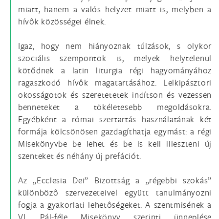
miatt, hanem a valós helyzet miatt is, melyben a
hívôk közösségei élnek.
Igaz, hogy nem hiányoznak túlzások, s olykor
szociális szempontok is, melyek helytelenül
kötődnek a latin liturgia régi hagyományához
ragaszkodó hívôk magatartásához. Lelkipásztori
okosságotok és szeretetetek indítson és vezessen
benneteket a tökéletesebb megoldásokra.
Egyébként a római szertartás használatának két
formája kölcsönösen gazdagíthatja egymást: a régi
Misekönyvbe be lehet és be is kell illeszteni új
szenteket és néhány új prefációt.
Az „Ecclesia Dei” Bizottság a „régebbi szokás”
különbözô szervezeteivel együtt tanulmányozni
fogja a gyakorlati lehetôségeket. A szentmisének a
VI. Pál-féle Misekönyv szerinti ünneplése