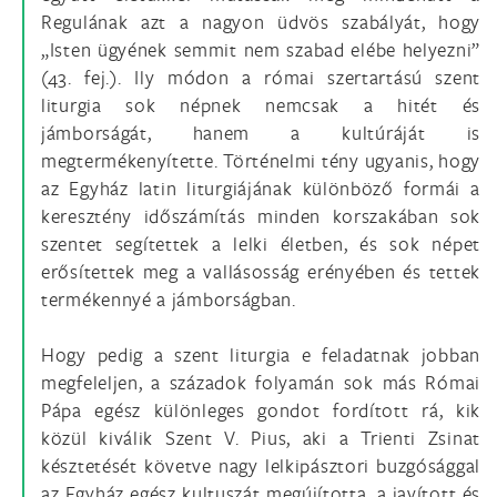
Regulának azt a nagyon üdvös szabályát, hogy
„Isten ügyének semmit nem szabad elébe helyezni”
(43. fej.). Ily módon a római szertartású szent
liturgia sok népnek nemcsak a hitét és
jámborságát, hanem a kultúráját is
megtermékenyítette. Történelmi tény ugyanis, hogy
az Egyház latin liturgiájának különböző formái a
keresztény időszámítás minden korszakában sok
szentet segítettek a lelki életben, és sok népet
erősítettek meg a vallásosság erényében és tettek
termékennyé a jámborságban.
Hogy pedig a szent liturgia e feladatnak jobban
megfeleljen, a századok folyamán sok más Római
Pápa egész különleges gondot fordított rá, kik
közül kiválik Szent V. Pius, aki a Trienti Zsinat
késztetését követve nagy lelkipásztori buzgósággal
az Egyház egész kultuszát megújította, a javított és