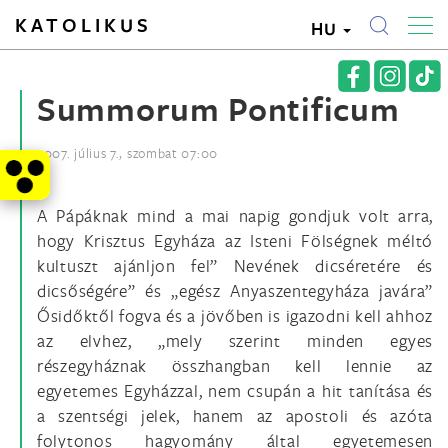
KATOLIKUS
HU
Summorum Pontificum
2007. július 7., szombat 07:00
A Pápáknak mind a mai napig gondjuk volt arra,
hogy Krisztus Egyháza az Isteni Fölségnek méltó
kultuszt ajánljon fel” Nevének dicséretére és
dicsőségére” és „egész Anyaszentegyháza javára”
Ősidőktől fogva és a jövőben is igazodni kell ahhoz
az elvhez, „mely szerint minden egyes
részegyháznak összhangban kell lennie az
egyetemes Egyházzal, nem csupán a hit tanítása és
a szentségi jelek, hanem az apostoli és azóta
folytonos hagyomány által egyetemesen