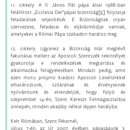
11. cikkely. A II. János Pál pápa által 1988-ban
felállított „Ecclesia Dei”pápai bizottság
[5]
folytatja
feladatának teljesítését. E Bizottságnak olyan
szervezete, feladatai és eljárásmódjai vannak,
amelyeket a Római Pápa szabadon határoz meg.
12. cikkely. Ugyanez a Bizottság már meglévő
fakultásai mellett az Apostoli Szentszék tekintélyét
gyakorolja e rendelkezések megtartása és
alkalmazása felügyeletében. Mindazt pedig, amit
ezen motu proprio kiadott Apostoli Levelünkkel
elhatároztunk, szilárdnak és érvényesnek
nyilvánítunk és elrendeljük, hogy folyó év
szeptember 14-én, Szent Kereszt Felmagasztalása
ünnepén, minden akadály nélkül lépjen hatályba.
Kelt Rómában, Szent Péternél,
július 7-én, az Úr 2007. évében, pápaságunk 3.