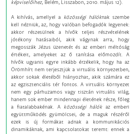
képviselőihez
, Belém, Lisszabon, 2010. május 12).
A kihívás, amellyel a
közösségi hálók
nak szembe
kell nézniük, az, hogy valóban befogadók legyenek:
akkor részesülnek a hívők teljes részvételének
jótékony hatásaiból, akik vágynak arra, hogy
megosszák Jézus üzenetét és az emberi méltóság
értékeit, amelyeket az ő tanítása előmozdít. A
hívők ugyanis egyre inkább érzékelik, hogy ha az
Örömhírt nem terjesztjük a virtuális környezetben,
akkor sokak életéből hiányozhat, akik számára ez
az egzisztenciális tér fontos. A virtuális környezet
nem egy párhuzamos vagy tisztán virtuális világ,
hanem sok ember mindennapi életének része, főleg
a fiatalabbakénak. A
közösségi hálók
az emberi
együttműködés gyümölcsei, de a maguk részéről
ezek is új formákat adnak a kommunikációs
dinamikáknak, ami kapcsolatokat teremt: ennek a