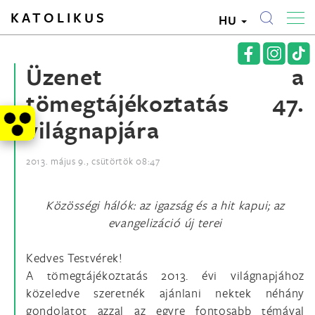
KATOLIKUS
HU
Üzenet a
tömegtájékoztatás 47.
világnapjára
2013. május 9., csütörtök 08:47
Közösségi hálók: az igazság és a hit kapui; az
evangelizáció új terei
Kedves Testvérek!
A tömegtájékoztatás 2013. évi világnapjához
közeledve szeretnék ajánlani nektek néhány
gondolatot azzal az egyre fontosabb témával