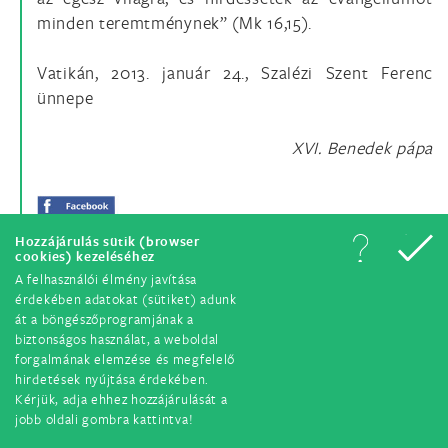
minden teremtménynek” (Mk 16,15).
Vatikán, 2013. január 24., Szalézi Szent Ferenc
ünnepe
XVI. Benedek pápa
Hozzájárulás sütik (browser
cookies) kezeléséhez
A felhasználói élmény javítása
érdekében adatokat (sütiket) adunk
át a böngészőprogramjának a
biztonságos használat, a weboldal
forgalmának elemzése és megfelelő
hirdetések nyújtása érdekében.
© Minden jog fenntartva. 2018.
Kérjük, adja ehhez hozzájárulását a
jobb oldali gombra kattintva!