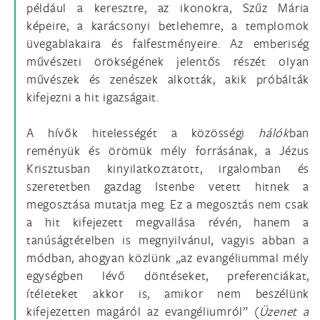
például a keresztre, az ikonokra, Szűz Mária
képeire, a karácsonyi betlehemre, a templomok
üvegablakaira és falfestményeire. Az emberiség
művészeti örökségének jelentős részét olyan
művészek és zenészek alkották, akik próbálták
kifejezni a hit igazságait.
A hívők hitelességét a közösségi
hálók
ban
reményük és örömük mély forrásának, a Jézus
Krisztusban kinyilatkoztatott, irgalomban és
szeretetben gazdag Istenbe vetett hitnek a
megosztása mutatja meg. Ez a megosztás nem csak
a hit kifejezett megvallása révén, hanem a
tanúságtételben is megnyilvánul, vagyis abban a
módban, ahogyan közlünk „az evangéliummal mély
egységben lévő döntéseket, preferenciákat,
ítéleteket akkor is, amikor nem beszélünk
kifejezetten magáról az evangéliumról” (
Üzenet a