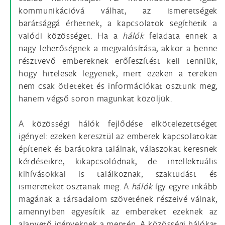
kommunikációvá válhat, az ismeretségek
barátsággá érhetnek, a kapcsolatok segíthetik a
valódi közösséget. Ha a
hálók
feladata ennek a
nagy lehetőségnek a megvalósítása, akkor a benne
résztvevő embereknek erőfeszítést kell tenniük,
hogy hitelesek legyenek, mert ezeken a tereken
nem csak ötleteket és információkat osztunk meg,
hanem végső soron magunkat közöljük.
A közösségi hálók fejlődése elkötelezettséget
igényel: ezeken keresztül az emberek kapcsolatokat
építenek és barátokra találnak, válaszokat keresnek
kérdéseikre, kikapcsolódnak, de intellektuális
kihívásokkal is találkoznak, szaktudást és
ismereteket osztanak meg. A
hálók
így egyre inkább
magának a társadalom szövetének részeivé válnak,
amennyiben egyesítik az embereket ezeknek az
alapvető igényeknek a mentén. A közösségi hálókat