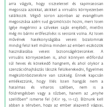
arra vágyik, hogy tisztelettel és tapintatosan
megossza azokkal, akikkel a virtuális környezetben
találkozik. Végső soron azonban az evangélium
megosztása azért tud gyümölcsöt hozni, mert Isten
Igéje megérinti a szíveket saját erejéből, mielőtt
még mi bármi erőfeszítést is tettünk volna. Az Isten
művének hatékonyságába vetett bizalomnak
mindig felül kell múlnia minden az emberi eszközök
használatába vetett biztonságérzetünket. A
virtuális környezetben is, ahol könnyen előfordul
túl heves és kötekedő hangnem, és ahol olykor a
szenzációhajhászás látszik felülkerekedni, figyelmes
megkülönböztetésre van szükség. Ennek kapcsán
emlékezzünk, hogy Illés Isten hangját nem a
hatalmas és viharos szélben, nem is a
földrengésben vagy a tűzben, hanem az „enyhe
szellőben” ismerte fel (1Kir 19, 11-12). Bíznunk kell
abban a tényben, hogy az ember alapvető vágyai,