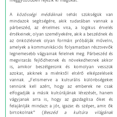
A
közösségi médiáknak
tehát szükségük van
mindazok segítségére, akik tudatában vannak a
párbeszéd, az értelmes vita, a logikus érvelés
értékeinek; olyan személyekére, akik a beszédnek és
az önközlésnek olyan formáit próbálják művelni,
amelyek a kommunikációs folyamatban résztvevők
legnemesebb vágyainak felelnek meg. Párbeszéd és
megvitatás fejlődhetnek és növekedhetnek akkor
is, amikor beszélgetünk és komolyan vesszük
azokat, akiknek a miénktől eltérő elképzeléseik
vannak. „Felismerve a kulturális különbségeket
tennünk kell azért, hogy az emberek ne csak
elfogadják a másik kultúrájának létezését, hanem
vágyjanak arra is, hogy az gazdagítsa őket és
felajánlják mindazt a jót, igazat és szépet, amit ők
birtokolnak” (
Beszéd a kultúra világának