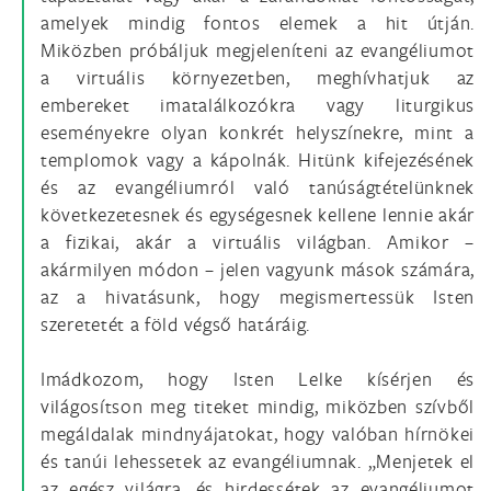
amelyek mindig fontos elemek a hit útján.
Miközben próbáljuk megjeleníteni az evangéliumot
a virtuális környezetben, meghívhatjuk az
embereket imatalálkozókra vagy liturgikus
eseményekre olyan konkrét helyszínekre, mint a
templomok vagy a kápolnák. Hitünk kifejezésének
és az evangéliumról való tanúságtételünknek
következetesnek és egységesnek kellene lennie akár
a fizikai, akár a virtuális világban. Amikor –
akármilyen módon – jelen vagyunk mások számára,
az a hivatásunk, hogy megismertessük Isten
szeretetét a föld végső határáig.
Imádkozom, hogy Isten Lelke kísérjen és
világosítson meg titeket mindig, miközben szívből
megáldalak mindnyájatokat, hogy valóban hírnökei
és tanúi lehessetek az evangéliumnak. „Menjetek el
az egész világra, és hirdessétek az evangéliumot