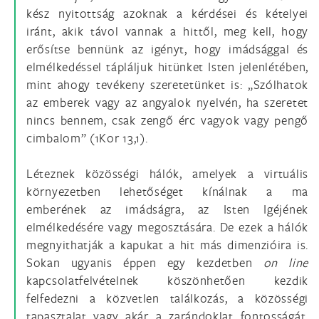
kész nyitottság azoknak a kérdései és kételyei
iránt, akik távol vannak a hittől, meg kell, hogy
erősítse bennünk az igényt, hogy imádsággal és
elmélkedéssel tápláljuk hitünket Isten jelenlétében,
mint ahogy tevékeny szeretetünket is: „Szólhatok
az emberek vagy az angyalok nyelvén, ha szeretet
nincs bennem, csak zengő érc vagyok vagy pengő
cimbalom” (1Kor 13,1).
Léteznek közösségi hálók, amelyek a virtuális
környezetben lehetőséget kínálnak a ma
emberének az imádságra, az Isten Igéjének
elmélkedésére vagy megosztására. De ezek a hálók
megnyithatják a kapukat a hit más dimenzióira is.
Sokan ugyanis éppen egy kezdetben
on line
kapcsolatfelvételnek köszönhetően kezdik
felfedezni a közvetlen találkozás, a közösségi
tapasztalat vagy akár a zarándoklat fontosságát,