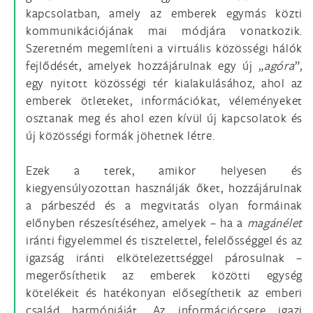
kapcsolatban, amely az emberek egymás közti
kommunikációjának mai módjára vonatkozik.
Szeretném megemlíteni a virtuális közösségi hálók
fejlődését, amelyek hozzájárulnak egy új „
agóra
”,
egy nyitott közösségi tér kialakulásához, ahol az
emberek ötleteket, információkat, véleményeket
osztanak meg és ahol ezen kívül új kapcsolatok és
új közösségi formák jöhetnek létre.
Ezek a terek, amikor helyesen és
kiegyensúlyozottan használják őket, hozzájárulnak
a párbeszéd és a megvitatás olyan formáinak
előnyben részesítéséhez, amelyek – ha a
magánélet
iránti figyelemmel és tisztelettel, felelősséggel és az
igazság iránti elkötelezettséggel párosulnak –
megerősíthetik az emberek közötti egység
kötelékeit és hatékonyan elősegíthetik az emberi
család harmóniáját. Az információcsere igazi