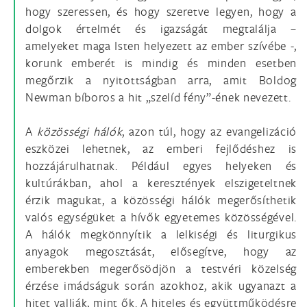
hogy szeressen, és hogy szeretve legyen, hogy a
dolgok értelmét és igazságát megtalálja –
amelyeket maga Isten helyezett az ember szívébe -,
korunk emberét is mindig és minden esetben
megőrzik a nyitottságban arra, amit Boldog
Newman bíboros a hit „szelíd fény”-ének nevezett.
A
közösségi hálók
, azon túl, hogy az evangelizáció
eszközei lehetnek, az emberi fejlődéshez is
hozzájárulhatnak. Például egyes helyeken és
kultúrákban, ahol a keresztények elszigeteltnek
érzik magukat, a közösségi hálók megerősíthetik
valós egységüket a hívők egyetemes közösségével.
A hálók megkönnyítik a lelkiségi és liturgikus
anyagok megosztását, elősegítve, hogy az
emberekben megerősödjön a testvéri közelség
érzése imádságuk során azokhoz, akik ugyanazt a
hitet vallják, mint ők. A hiteles és együttműködésre