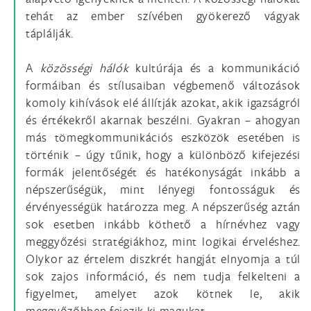
tehát az ember szívében gyökerező vágyak
táplálják.
A
közösségi hálók
kultúrája és a kommunikáció
formáiban és stílusaiban végbemenő változások
komoly kihívások elé állítják azokat, akik igazságról
és értékekről akarnak beszélni. Gyakran – ahogyan
más tömegkommunikációs eszközök esetében is
történik – úgy tűnik, hogy a különböző kifejezési
formák jelentőségét és hatékonyságát inkább a
népszerűségük, mint lényegi fontosságuk és
érvényességük határozza meg. A népszerűség aztán
sok esetben inkább köthető a hírnévhez vagy
meggyőzési stratégiákhoz, mint logikai érveléshez.
Olykor az értelem diszkrét hangját elnyomja a túl
sok zajos információ, és nem tudja felkelteni a
figyelmet, amelyet azok kötnek le, akik
meggyőzőbben fejezik ki magukat.