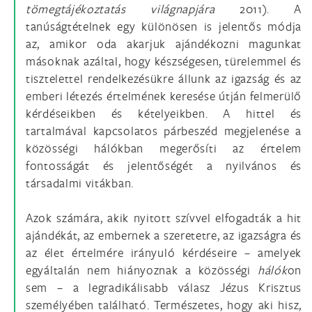
tömegtájékoztatás világnapjára
2011). A
tanúságtételnek egy különösen is jelentős módja
az, amikor oda akarjuk ajándékozni magunkat
másoknak azáltal, hogy készségesen, türelemmel és
tisztelettel rendelkezésükre állunk az igazság és az
emberi létezés értelmének keresése útján felmerülő
kérdéseikben és kételyeikben. A hittel és
tartalmával kapcsolatos párbeszéd megjelenése a
közösségi hálókban megerősíti az értelem
fontosságát és jelentőségét a nyilvános és
társadalmi vitákban.
Azok számára, akik nyitott szívvel elfogadták a hit
ajándékát, az embernek a szeretetre, az igazságra és
az élet értelmére irányuló kérdéseire – amelyek
egyáltalán nem hiányoznak a közösségi
hálók
on
sem – a legradikálisabb válasz Jézus Krisztus
személyében található. Természetes, hogy aki hisz,