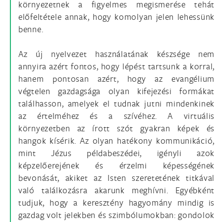
környezetnek a figyelmes megismerése tehát
előfeltétele annak, hogy komolyan jelen lehessünk
benne.
Az új nyelvezet használatának készsége nem
annyira azért fontos, hogy lépést tartsunk a korral,
hanem pontosan azért, hogy az evangélium
végtelen gazdagsága olyan kifejezési formákat
találhasson, amelyek el tudnak jutni mindenkinek
az értelméhez és a szívéhez. A virtuális
környezetben az írott szót gyakran képek és
hangok kísérik. Az olyan hatékony kommunikáció,
mint Jézus példabeszédei, igényli azok
képzelőerejének és érzelmi képességének
bevonását, akiket az Isten szeretetének titkával
való találkozásra akarunk meghívni. Egyébként
tudjuk, hogy a keresztény hagyomány mindig is
gazdag volt jelekben és szimbólumokban: gondolok