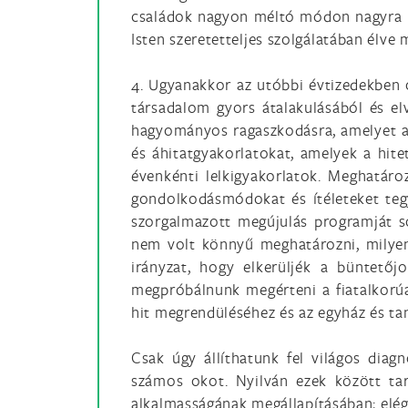
családok nagyon méltó módon nagyra bec
Isten szeretetteljes szolgálatában élve 
4. Ugyanakkor az utóbbi évtizedekben 
társadalom gyors átalakulásából és el
hagyományos ragaszkodásra, amelyet a n
és áhitatgyakorlatokat, amelyek a hite
évenkénti lelkigyakorlatok. Meghatáro
gondolkodásmódokat és ítéleteket tegy
szorgalmazott megújulás programját so
nem volt könnyű meghatározni, milyen
irányzat, hogy elkerüljék a büntetőj
megpróbálnunk megérteni a fiatalkorúa
hit megrendüléséhez és az egyház és tan
Csak úgy állíthatunk fel világos diagn
számos okot. Nyilván ezek között ta
alkalmasságának megállapításában; elégt