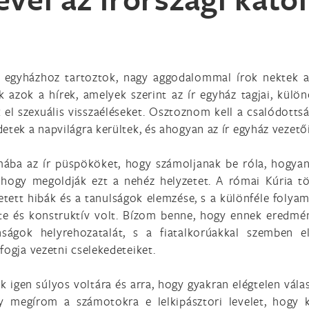
ági egyházhoz tartoztok, nagy aggodalommal írok nektek
 azok a hírek, amelyek szerint az ír egyház tagjai, külö
k el szexuális visszaéléseket. Osztoznom kell a csalódotts
etek a napvilágra kerültek, és ahogyan az ír egyház vezetői
ába az ír püspököket, hogy számoljanak be róla, hogyan
, hogy megoldják ezt a nehéz helyzetet. A római Kúria 
etett hibák és a tanulságok elemzése, s a különféle foly
te és konstruktív volt. Bízom benne, hogy ennek eredm
ságok helyrehozatalát, s a fiatalkorúakkal szemben el
fogja vezetni cselekedeteiket.
k igen súlyos voltára és arra, hogy gyakran elégtelen vál
y megírom a számotokra e lelkipásztori levelet, hogy k