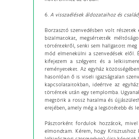
6.
A visszaélések áldozataihoz és család
Borzasztó szenvedésben volt részetek é
bizalmatokat, megsértették méltóságo
történtekről, senki sem hallgatott meg 
mód elmenekülni a szenvedések elől. 
kifejezem a szégyent és a lelkiismer
reményeteket. Az egyház közösségében t
hasonlóan ő is viseli igazságtalan szen
kapcsolataitokban, ideértve az egyhá
történtek után egy templomba. Ugyanak
megtörik a rossz hatalma és újjászület
erejében, amely még a legsötétebb és l
Pásztorként fordulok hozzátok, mive
elmondtam. Kérem, hogy Krisztushoz k
lelkipásztori szeretetben) újra képesek