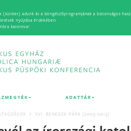
t (sütiket) adunk át a böngészőprogramjának a biztonságos haszn
detések nyújtása érdekében.
mbra kattintva!
ÁZMEGYÉK
ADATTÁR
LATKOZÁSOK
XVI. BENEDEK PÁPA (2005-2013)
levél az írországi kat