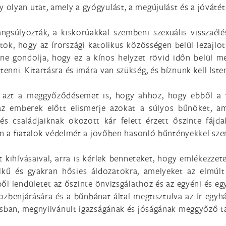
lyan utat, amely a gyógyulást, a megújulást és a jóvátétel
ngsúlyozták, a kiskorúakkal szembeni szexuális visszaé
átok, hogy az írországi katolikus közösségen belül lezajlo
e gondolja, hogy ez a kínos helyzet rövid időn belül meg
enni. Kitartásra és imára van szükség, és bíznunk kell Ist
m azt a meggyőződésemet is, hogy ahhoz, hogy ebből a fá
az emberek előtt elismerje azokat a súlyos bűnöket, ame
s családjaiknak okozott kár felett érzett őszinte fájda
sen a fiatalok védelmét a jövőben hasonló bűntényekkel sz
 kihívásaival, arra is kérlek benneteket, hogy emlékezzet
elkű és gyakran hősies áldozatokra, amelyeket az elmúlt
bből lendületet az őszinte önvizsgálathoz és az egyéni és 
enjárására és a bűnbánat által megtisztulva az ír egyház
usban, megnyilvánult igazságának és jóságának meggyőző t