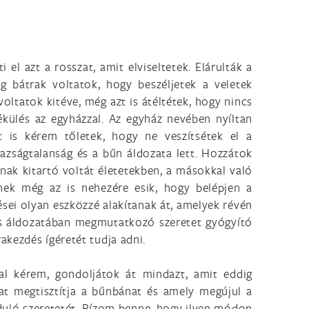
l azt a rosszat, amit elviseltetek. Elárulták a
g bátrak voltatok, hogy beszéljetek a veletek
oltatok kitéve, még azt is átéltétek, hogy nincs
külés az egyházzal. Az egyház nevében nyíltan
t is kérem tőletek, hogy ne veszítsétek el a
azságtalanság és a bűn áldozata lett. Hozzátok
inak kitartó voltát életetekben, a másokkal való
nek még az is nehezére esik, hogy belépjen a
ei olyan eszközzé alakítanak át, amelyek révén
tus áldozatában megmutatkozó szeretet gyógyító
kezdés ígéretét tudja adni.
al kérem, gondoljátok át mindazt, amit eddig
at megtisztítja a bűnbánat és amely megújul a
orduló szeretetét. Bízom benne, hogy ilyen módon