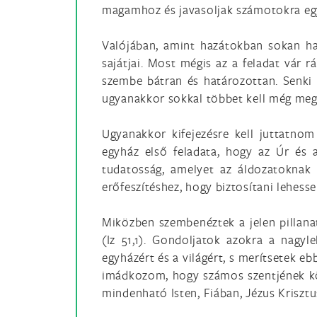
magamhoz és javasoljak számotokra egy o
Valójában, amint hazátokban sokan ha
sajátjai. Most mégis az a feladat vár r
szembe bátran és határozottan. Senki n
ugyanakkor sokkal többet kell még megt
Ugyanakkor kifejezésre kell juttatno
egyház első feladata, hogy az Úr és 
tudatosság, amelyet az áldozatoknak é
erőfeszítéshez, hogy biztosítani lehes
Miközben szembenéztek a jelen pillanat
(Iz 51,1). Gondoljatok azokra a nagyl
egyházért és a világért, s merítsetek e
imádkozom, hogy számos szentjének közb
mindenható Isten, Fiában, Jézus Kriszt