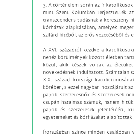
3. A történelem során az ír katolikusok
mint Szent Kolumbán terjesztették az 
transzcendens tudásnak a keresztény h
kórházak alapításában, amelyek megerő
szilárd hitéből, az erős vezetéséből és
A XVI. századtól kezdve a katolikusok
nehéz körülmények között életben tartsá
közül, akik készek voltak az életüke
növekedésnek indulhatott. Számtalan sze
XIX. század írországi katolicizmusána
körében, s ezzel nagyban hozzájárult az
papok, szerzetesnők és szerzetesek ne
csupán hatalmas számuk, hanem hitük e
papok és szerzetesek jelenlétéért, k
egyetemeket és kórházakat alapítottak é
Írországban szinte minden családban vo