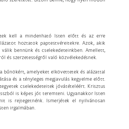
netek kell a mindenható Isten előtt és az erre
lázatot hoztatok paptestvéreitekre. Azok, akik
 válik bennünk és cselekedeteinkben. Amellett,
ól és szerzetességről való közvélekedésnek.
 a bűnökért, amelyeket elkövettetek és alázattal
átása és a tényleges megjavulás kegyelme előtt.
egyetek cselekedeteitek jóvátételéért. Krisztus
szból is képes jót teremteni. Ugyanakkor Isten
t is rejtegetnénk. Ismerjétek el nyilvánosan
Isten irgalmában.