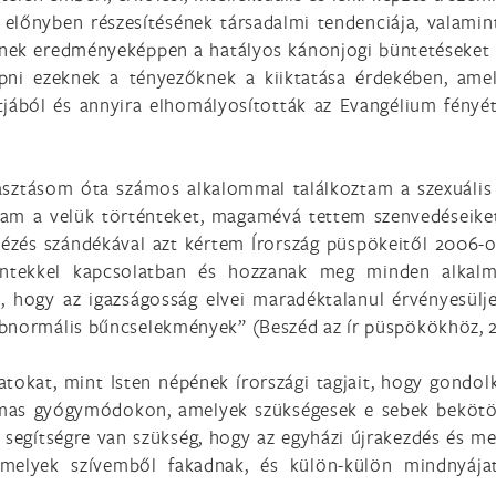
 előnyben részesítésének társadalmi tendenciája, valamin
ynek eredményeképpen a hatályos kánonjogi büntetéseket
pni ezeknek a tényezőknek a kiiktatása érdekében, amel
tjából és annyira elhomályosították az Evangélium fényé
sztásom óta számos alkalommal találkoztam a szexuális vi
ttam a velük történteket, magamévá tettem szenvedéseike
ézés szándékával azt kértem Írország püspökeitől 2006-os
ntekkel kapcsolatban és hozzanak meg minden alkalma
, hogy az igazságosság elvei maradéktalanul érvényesülj
abnormális bűncselekmények” (Beszéd az ír püspökökhöz, 
tokat, mint Isten népének írországi tagjait, hogy gondol
almas gyógymódokon, amelyek szükségesek e sebek bekötö
 segítségre van szükség, hogy az egyházi újrakezdés és m
melyek szívemből fakadnak, és külön-külön mindnyájat