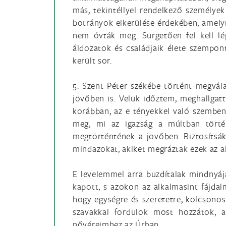
más, tekintéllyel rendelkező személyek
botrányok elkerülése érdekében, amel
nem óvták meg. Sürgetően fel kell lé
áldozatok és családjaik élete szempon
került sor.
5. Szent Péter székébe történt megvála
jövőben is. Velük időztem, meghallga
korábban, az e tényekkel való szemben
meg, mi az igazság a múltban törté
megtörténtének a jövőben. Biztosítsák
mindazokat, akiket megráztak ezek az 
E levelemmel arra buzdítalak mindnyája
kapott, s azokon az alkalmasint fájd
hogy egységre és szeretetre, kölcsönös
szavakkal fordulok most hozzátok, a
nővéreimhez az Úrban.