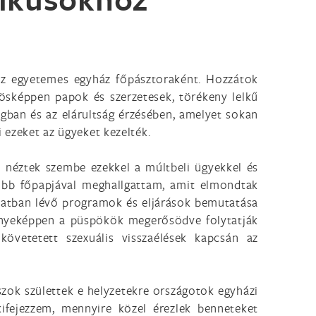
 az egyetemes egyház főpásztoraként. Hozzátok
nösképpen papok és szerzetesek, törékeny lelkű
ágban és az elárultság érzésében, amelyet sokan
 ezeket az ügyeket kezelték.
 néztek szembe ezekkel a múltbeli ügyekkel és
több főpapjával meghallgattam, amit elmondtak
amatban lévő programok és eljárások bemutatása
ényeképpen a püspökök megerősödve folytatják
követetett szexuális visszaélések kapcsán az
aszok születtek e helyzetekre országotok egyházi
ifejezzem, mennyire közel érezlek benneteket