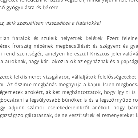
lső gyógyulásra és békére.
 akik szexuálisan visszaéltek a fiatalokkal
tlan fiatalok és szüleik helyeztek belétek. Ezért felel
ttétek Írország népének megbecsülését és szégyent és gya
 rend szentségét, amelyen keresztül Krisztus jelenvalóvá
taitoknak, nagy kárt okoztatok az egyháznak és a papságr
etek lelkiismeret-vizsgálatot, vállaljátok felelősségeteket
kat. Az őszinte megbánás megnyitja a kaput Isten megbocs
égeznetek azokért, akiket megbántottatok, hogy így ti is t
ocsátani a legsúlyosabb bűnöket is és a legszörnyűbb ros
gy adjunk számot cselekedeteinkről anélkül, hogy bármi
igazságszolgáltatásnak, de ne veszítsétek el reményeteket 