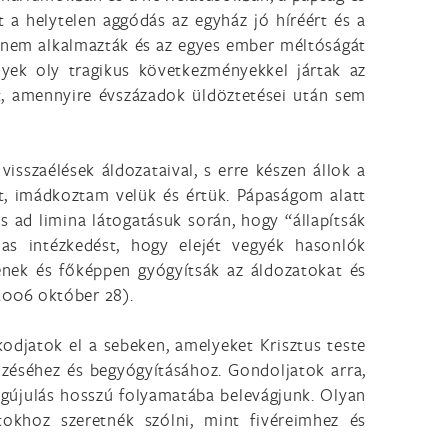
t a helytelen aggódás az egyház jó híréért és a
 nem alkalmazták és az egyes ember méltóságát
yek oly tragikus következményekkel jártak az
t, amennyire évszázadok üldöztetései után sem
sszaélések áldozataival, s erre készen állok a
t, imádkoztam velük és értük. Pápaságom alatt
 ad limina látogatásuk során, hogy “állapítsák
s intézkedést, hogy elejét vegyék hasonlók
enek és főképpen gyógyítsák az áldozatokat és
2006 október 28).
kodjatok el a sebeken, amelyeket Krisztus teste
zéséhez és begyógyításához. Gondoljatok arra,
egújulás hosszú folyamatába belevágjunk. Olyan
okhoz szeretnék szólni, mint fivéreimhez és