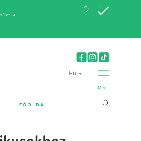
álat, a
HU
Menü
FŐOLDAL
olikusokhoz