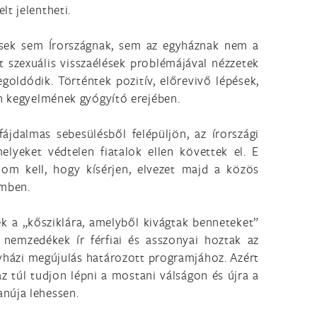
t jelentheti.
lések sem Írországnak, sem az egyháznak nem a
tt szexuális visszaélések problémájával nézzetek
oldódik. Történtek pozitív, előrevivő lépések,
en kegyelmének gyógyító erejében.
jdalmas sebesülésből felépüljön, az írországi
lyeket védtelen fiatalok ellen követtek el. E
lom kell, hogy kísérjen, elvezet majd a közös
emben.
ek a „kősziklára, amelyből kivágtak benneteket”
 nemzedékek ír férfiai és asszonyai hoztak az
egyházi megújulás határozott programjához. Azért
 túl tudjon lépni a mostani válságon és újra a
anúja lehessen.