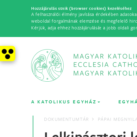
Hozzájárulás sütik (browser cookies) kezeléséhez
A felhasználói élmény javítása érdekében adatoka
weboldal forgalmának elemzése és megfelelő hir
Kérjük, adja ehhez hozzájárulását a jobb oldali go
A KATOLIKUS EGYHÁZ
EGYH
DOKUMENTUMTÁR
PÁPAI MEGNYI
Lelkipásztori 