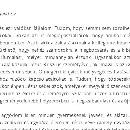
jaikhoz
s ezt valóban fájlalom. Tudom, hogy semmi sem törölheti e
tokat. Sokan azt is megtapasztaltátok, hogy amikor elé
benneteket. Azok, akik a zaklatásoknak a kollégiumokban v
Érthető, hogy nehéz számotokra a megbocsátás és a kibé
etfurdalást, melyet mindannyian érzünk. Ugyanakkor az
alálkozunk Jézus Krisztus személyével, aki maga is az ig
vedésének sebeit. Ő megérti kínjaitok mélységét és hatása
zhoz fűződő kapcsolataitokat is. Tudom, hogy többetek
kor éppen Jézus sebei azok, amelyeket megváltó szenvedés
hetünk az életre és a reményre. Szilárdan hiszek a Krisz
egreménytelenebb helyzetekben is megszabadulást és az újra
l aggódom Isten minden gyermekének javáért és alázatt
özelítvén és egyháza életében részt véve (amely egyház
 legyetek felfedezni Krisztus végtelen, mindnyájunk felé f