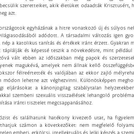
sülik szeretteiket, akik életüket odaadták Krisztusért, 
meg azt.
országotok egyházának a hitre vonatkozó új és súlyos neh
világiasodásából adódott. A társadalmi változás igen gyo
ép a katolikus tanítás és értékek iránt érzett. Gyakran 
t táplálják és képessé teszik a növekedésre, mint példáu
zóvá vált ebben az időszakban még papok és szerzetesek 
enek magukévá, amelyek nem állnak kellő összefüggésben 
kszor félreértették és valójában az ekkor zajló mélyreh
 módon lehetne azt véghezvinni. Különösképpen meghono
ogi eljárásokat a kánonjogilag szabálytalan helyzetekb
kkal szembeni szexuális visszaélések lehangoló probléma
ítása iránti tisztelet megcsappanásához.
ózist és találhatunk hatékony kivezető utat, ha figyelem
rthatjuk számon a következőket: nem megfelelő folyama
elen emberi, erkölcsi, intellektuális és lelki képzés a sz