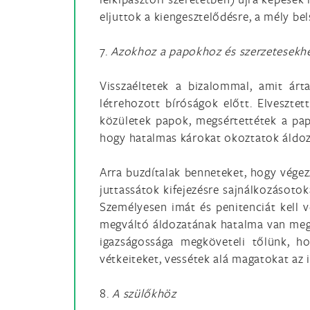
eljuttok a kiengesztelődésre, a mély be
7.
Azokhoz a papokhoz és szerzetesekhez,
Visszaéltetek a bizalommal, amit árta
létrehozott bíróságok előtt. Elveszte
közületek papok, megsértettétek a papi
hogy hatalmas károkat okoztatok áldoza
Arra buzdítalak benneteket, hogy végezz
juttassátok kifejezésre sajnálkozásoto
Személyesen imát és penitenciát kell v
megváltó áldozatának hatalma van megb
igazságossága megköveteli tőlünk, ho
vétkeiteket, vessétek alá magatokat az 
8.
A szülőkhöz