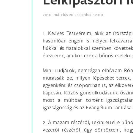
2010. március 20., szombat 12:00
1. Kedves Testvéreim, akik az írorsz
hasonlóan engem is mélyen felkavartak
fiúkkal és fiatalokkal szemben követte
éreztetek, amikor ezek a bűnös cseleked
Mint tudjátok, nemrégen elhívtam Róm
mutassák be, milyen lépéseket tettek
egyenként és csoportban is, az elkövet
kapcsán. Közös gondolkodásunk őszin
most a múltban történt igazságtalan
igazságosság és az Evangélium tanítása 
2. A magam részéről, tekintettel e bűnö
vezetői részéről, úgy döntöttem, hog