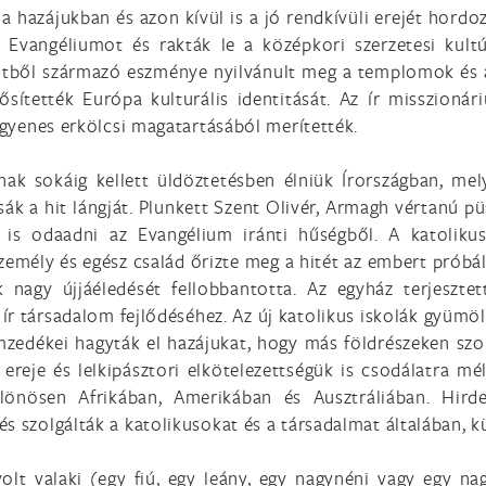
 a hazájukban és azon kívül is a jó rendkívüli erejét hord
Evangéliumot és rakták le a középkori szerzetesi kultúr
itből származó eszménye nyilvánult meg a templomok és a
sítették Európa kulturális identitását. Az ír misszionár
 egyenes erkölcsi magatartásából merítették.
nak sokáig kellett üldöztetésben élniük Írországban, me
k a hit lángját. Plunkett Szent Olivér, Armagh vértanú püs
t is odaadni az Evangélium iránti hűségből. A katolik
mély és egész család őrizte meg a hitét az embert próbáló
k nagy újjáéledését fellobbantotta. Az egyház terjeszte
 ír társadalom fejlődéséhez. Az új katolikus iskolák gyümöl
mzedékei hagyták el hazájukat, hogy más földrészeken szo
reje és lelkipásztori elkötelezettségük is csodálatra mé
ülönösen Afrikában, Amerikában és Ausztráliában. Hirde
s szolgálták a katolikusokat és a társadalmat általában, k
lt valaki (egy fiú, egy leány, egy nagynéni vagy egy nag