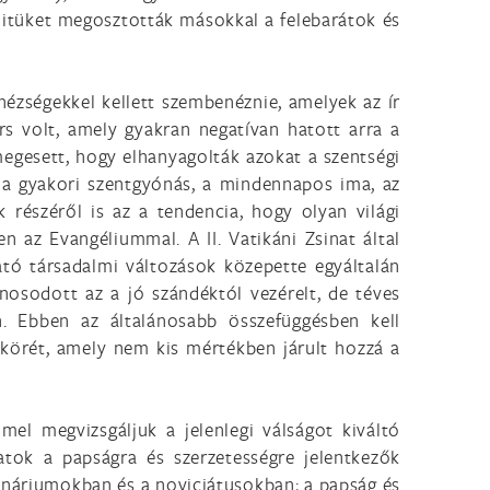
hitüket megosztották másokkal a felebarátok és
ézségekkel kellett szembenéznie, amelyek az ír
rs volt, amely gyakran negatívan hatott arra a
megesett, hogy elhanyagolták azokat a szentségi
l a gyakori szentgyónás, a mindennapos ima, az
részéről is az a tendencia, hogy olyan világi
az Evangéliummal. A II. Vatikáni Zsinat által
ató társadalmi változások közepette egyáltalán
sodott az a jó szándéktól vezérelt, de téves
en. Ebben az általánosabb összefüggésben kell
körét, amely nem kis mértékben járult hozzá a
mel megvizsgáljuk a jelenlegi válságot kiváltó
tok a papságra és szerzetességre jelentkezők
emináriumokban és a noviciátusokban; a papság és