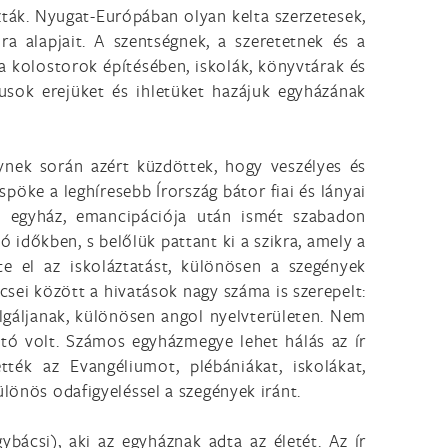
ozták. Nyugat-Európában olyan kelta szerzetesek,
a alapjait. A szentségnek, a szeretetnek és a
 kolostorok építésében, iskolák, könyvtárak és
iusok erejüket és ihletüket hazájuk egyházának
lynek során azért küzdöttek, hogy veszélyes és
pöke a leghíresebb Írország bátor fiai és lányai
us egyház, emancipációja után ismét szabadon
 időkben, s belőlük pattant ki a szikra, amely a
tte el az iskoláztatást, különösen a szegények
csei között a hivatások nagy száma is szerepelt:
lgáljanak, különösen angol nyelvterületen. Nem
ltó volt. Számos egyházmegye lehet hálás az ír
tték az Evangéliumot, plébániákat, iskolákat,
ülönös odafigyeléssel a szegények iránt.
ybácsi), aki az egyháznak adta az életét. Az ír