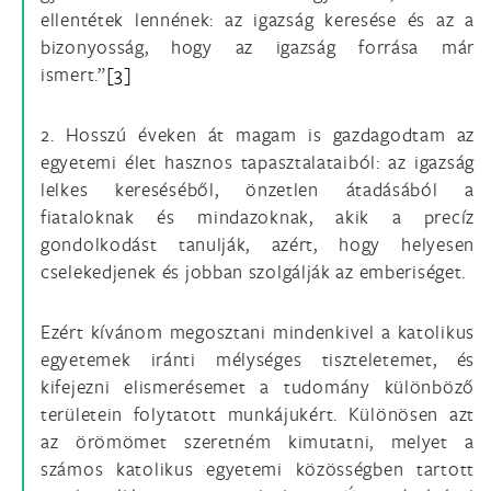
ellentétek lennének: az igazság keresése és az a
bizonyosság, hogy az igazság forrása már
ismert.”
[3]
2. Hosszú éveken át magam is gazdagodtam az
egyetemi élet hasznos tapasztalataiból: az igazság
lelkes kereséséből, önzetlen átadásából a
fiataloknak és mindazoknak, akik a precíz
gondolkodást tanulják, azért, hogy helyesen
cselekedjenek és jobban szolgálják az emberiséget.
Ezért kívánom megosztani mindenkivel a katolikus
egyetemek iránti mélységes tiszteletemet, és
kifejezni elismerésemet a tudomány különböző
területein folytatott munkájukért. Különösen azt
az örömömet szeretném kimutatni, melyet a
számos katolikus egyetemi közösségben tartott