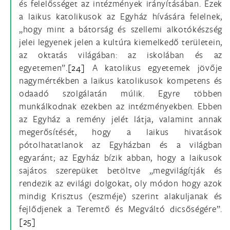
és felelősséget az intézmények irányításában. Ezek
a laikus katolikusok az Egyház hívására felelnek,
„hogy mint a bátorság és szellemi alkotókészség
jelei legyenek jelen a kultúra kiemelkedő területein,
az oktatás világában: az iskolában és az
egyetemen”.
[24]
A katolikus egyetemek jövője
nagymértékben a laikus katolikusok kompetens és
odaadó szolgálatán múlik. Egyre többen
munkálkodnak ezekben az intézményekben. Ebben
az Egyház a remény jelét látja, valamint annak
megerősítését, hogy a laikus hivatások
pótolhatatlanok az Egyházban és a világban
egyaránt; az Egyház bízik abban, hogy a laikusok
sajátos szerepüket betöltve „megvilágítják és
rendezik az evilági dolgokat, oly módon hogy azok
mindig Krisztus (eszméje) szerint alakuljanak és
fejlődjenek a Teremtő és Megváltó dicsőségére”.
[25]