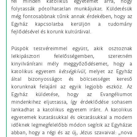
fel minden katolikus egyetemet arra, hogy
folytassák pótolhatatlan munkájukat. Küldetésük
még fontosabbnak tűnik annak érdekében, hogy az
Egyház kapcsolatba kerüljön a tudomány
fejlődésével és korunk kultúráival.
Püspök testvéreimmel együtt, akik osztoznak
lelkipásztori felelősségemben, szeretném
kinyilvánítani mély meggyőződésemet, hogy a
katolikus egyetem
kétségkívül,
melyet az Egyház
által bizonyosságot és bölcsességet kereső
korunknak felajánl az egyik legjobb eszköz. Az
Egyház küldetése, hogy az Evangéliumot
mindenkihez eljuttassa, így érdeklődése sohasem
lankadhat a katolikus egyetem iránt. A katolikus
egyetemek kutatásukkal és oktatásukkal a modern
időknek legmegfelelőbb módon segítik az Egyházat
abban, hogy a régi és az új, Jézus szavaival: „nova