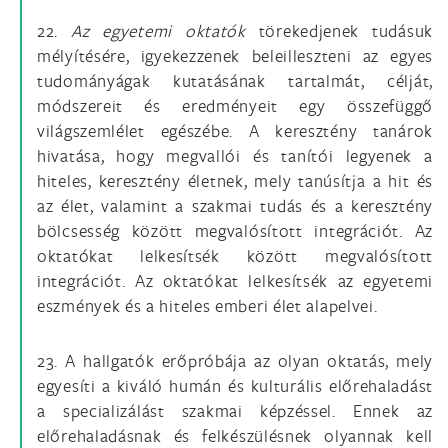
22.
Az egyetemi oktatók
törekedjenek tudásuk
mélyítésére, igyekezzenek beleilleszteni az egyes
tudományágak kutatásának tartalmát, célját,
módszereit és eredményeit egy összefüggő
világszemlélet egészébe. A keresztény tanárok
hivatása, hogy megvallói és tanítói legyenek a
hiteles, keresztény életnek, mely tanúsítja a hit és
az élet, valamint a szakmai tudás és a keresztény
bölcsesség között megvalósított integrációt. Az
oktatókat lelkesítsék között megvalósított
integrációt. Az oktatókat lelkesítsék az egyetemi
eszmények és a hiteles emberi élet alapelvei.
23. A hallgatók erőpróbája az olyan oktatás, mely
egyesíti a kiváló humán és kulturális előrehaladást
a specializálást szakmai képzéssel. Ennek az
előrehaladásnak és felkészülésnek olyannak kell