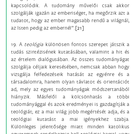
kapcsolódik. A tudomány művelői csak akkor
szolgálják igazán az emberiséget, ha megőrzik azt a
tudatot, hogy az ember magasabb rendű a világnál,
az Isten pedig az embernél”.
[21]
19. A
teológia
különösen fontos szerepet játszik a
tudás szintézisének kutatásában, valamint a hit és
az értelem dialógusában. Az összes tudományágat
szolgálja céljaik keresésében, nemcsak abban hogy
vizsgálja felfedezéseik hatását az egyénre és a
társadalomra, hanem olyan távlatot és orientációt
ad, mely az egyes tudományágak módszertanából
hiányzik. Másfelől a kölcsönhatás a többi
tudományággal és azok eredményei is gazdagítják a
teológiát; ez a mai világ jobb megértését adja, és a
teológiai kutatást a mai igényekhez szabja.
Különleges jelentősége miatt minden katolikus
egyetemnek rendelkeznie kell teológiai karral, vagy