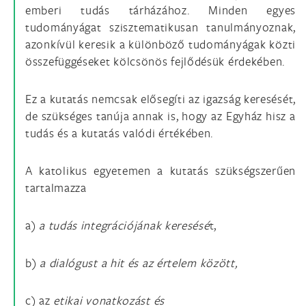
emberi tudás tárházához. Minden egyes
tudományágat szisztematikusan tanulmányoznak,
azonkívül keresik a különböző tudományágak közti
összefüggéseket kölcsönös fejlődésük érdekében.
Ez a kutatás nemcsak elősegíti az igazság keresését,
de szükséges tanúja annak is, hogy az Egyház hisz a
tudás és a kutatás valódi értékében.
A katolikus egyetemen a kutatás szükségszerűen
tartalmazza
a)
a tudás integrációjának
keresésé
t,
b)
a dialógust a hit és
az
értelem között,
c) az
etikai vonatkozást és