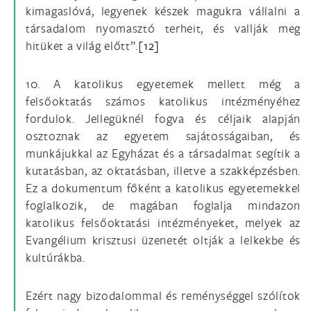
kimagaslóvá, legyenek készek magukra vállalni a
társadalom nyomasztó terheit, és vallják meg
hitüket a világ előtt”.
[12]
10. A katolikus egyetemek mellett még a
felsőoktatás számos katolikus intézményéhez
fordulok. Jellegüknél fogva és céljaik alapján
osztoznak az egyetem sajátosságaiban, és
munkájukkal az Egyházat és a társadalmat segítik a
kutatásban, az oktatásban, illetve a szakképzésben.
Ez a dokumentum főként a katolikus egyetemekkel
foglalkozik, de magában foglalja mindazon
katolikus felsőoktatási intézményeket, melyek az
Evangélium krisztusi üzenetét oltják a lelkekbe és
kultúrákba.
Ezért nagy bizodalommal és reménységgel szólítok