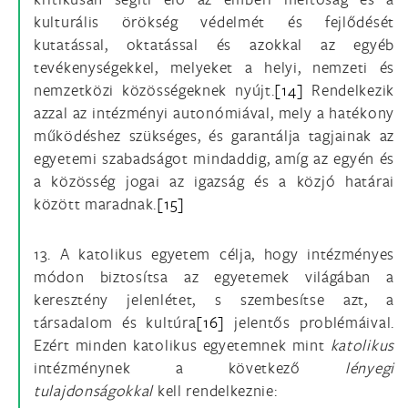
kulturális örökség védelmét és fejlődését
kutatással, oktatással és azokkal az egyéb
tevékenységekkel, melyeket a helyi, nemzeti és
nemzetközi közösségeknek nyújt.
[14]
Rendelkezik
azzal az intézményi autonómiával, mely a hatékony
működéshez szükséges, és garantálja tagjainak az
egyetemi szabadságot mindaddig, amíg az egyén és
a közösség jogai az igazság és a közjó határai
között maradnak.
[15]
13. A katolikus egyetem célja, hogy intézményes
módon biztosítsa az egyetemek világában a
keresztény jelenlétet, s szembesítse azt, a
társadalom és kultúra
[16]
jelentős problémáival.
Ezért minden katolikus egyetemnek mint
katolikus
intézménynek a következő
lényegi
tulajdonságokkal
kell rendelkeznie: