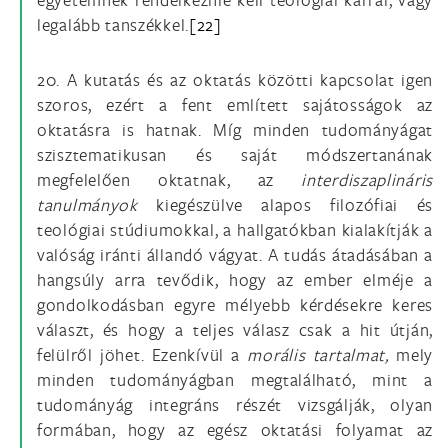
legalább tanszékkel.
[22]
20. A kutatás és az oktatás közötti kapcsolat igen
szoros, ezért a fent említett sajátosságok az
oktatásra is hatnak. Míg minden tudományágat
szisztematikusan és saját módszertanának
megfelelően oktatnak, az
interdiszaplináris
tanulmányok
kiegészülve alapos filozófiai és
teológiai stúdiumokkal, a hallgatókban kialakítják a
valóság iránti állandó vágyat. A tudás átadásában a
hangsúly arra tevődik, hogy az ember elméje a
gondolkodásban egyre mélyebb kérdésekre keres
választ, és hogy a teljes válasz csak a hit útján,
felülről jöhet. Ezenkívül a
morális tartalmat,
mely
minden tudományágban megtalálható, mint a
tudományág integráns részét vizsgálják, olyan
formában, hogy az egész oktatási folyamat az