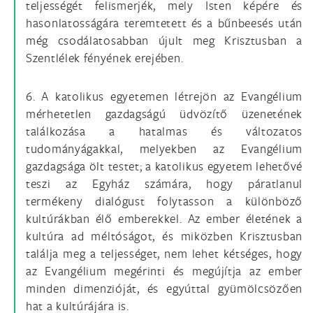
teljességét felismerjék, mely Isten képére és
hasonlatosságára teremtetett és a bűnbeesés után
még csodálatosabban újult meg Krisztusban a
Szentlélek fényének erejében.
6. A katolikus egyetemen létrejön az Evangélium
mérhetetlen gazdagságú üdvözítő üzenetének
találkozása a hatalmas és változatos
tudományágakkal, melyekben az Evangélium
gazdagsága ölt testet; a katolikus egyetem lehetővé
teszi az Egyház számára, hogy páratlanul
termékeny dialógust folytasson a különböző
kultúrákban élő emberekkel. Az ember életének a
kultúra ad méltóságot, és miközben Krisztusban
találja meg a teljességet, nem lehet kétséges, hogy
az Evangélium megérinti és megújítja az ember
minden dimenzióját, és egyúttal gyümölcsözően
hat a kultúrájára is.