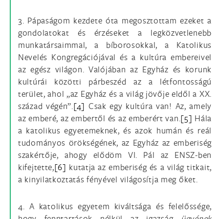
3. Pápaságom kezdete óta megosztottam ezeket a
gondolatokat és érzéseket a legközvetlenebb
munkatársaimmal, a bíborosokkal, a Katolikus
Nevelés Kongregációjával és a kultúra embereivel
az egész világon. Valójában az Egyház és korunk
kultúrái közötti párbeszéd az a létfontosságú
terület, ahol „az Egyház és a világ jövője eldől a XX.
század végén”.
[4]
Csak egy kultúra van! Az, amely
az emberé, az embertől és az emberért van.
[5]
Hála
a katolikus egyetemeknek, és azok humán és reál
tudományos örökségének, az Egyház az emberiség
szakértője, ahogy elődöm VI. Pál az ENSZ-ben
kifejtette,
[6]
kutatja az emberiség és a világ titkait,
a kinyilatkoztatás fényével világosítja meg őket.
4. A katolikus egyetem kiváltsága és felelőssége,
hogy fenntartások nélkül az igazság
ügyének