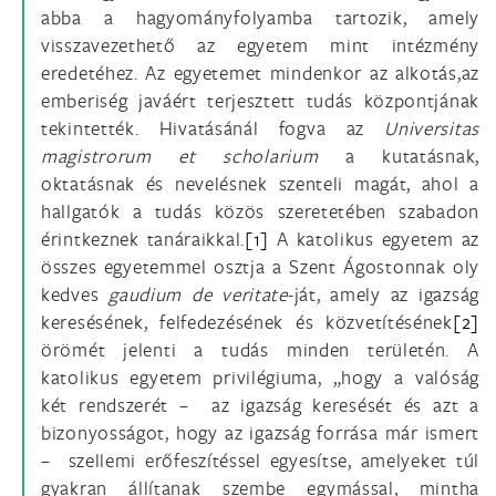
abba a hagyományfolyamba tartozik, amely
visszavezethető az egyetem mint intézmény
eredetéhez. Az egyetemet mindenkor az alkotás,az
emberiség javáért terjesztett tudás központjának
tekintették. Hivatásánál fogva az
Universitas
magistrorum et scholarium
a kutatásnak,
oktatásnak és nevelésnek szenteli magát, ahol a
hallgatók a tudás közös szeretetében szabadon
érintkeznek tanáraikkal.
[1]
A katolikus egyetem az
összes egyetemmel osztja a Szent Ágostonnak oly
kedves
gaudium de veritate
-ját, amely az igazság
keresésének, felfedezésének és közvetítésének
[2]
örömét jelenti a tudás minden területén. A
katolikus egyetem privilégiuma, „hogy a valóság
két rendszerét – az igazság keresését és azt a
bizonyosságot, hogy az igazság forrása már ismert
– szellemi erőfeszítéssel egyesítse, amelyeket túl
gyakran állítanak szembe egymással, mintha