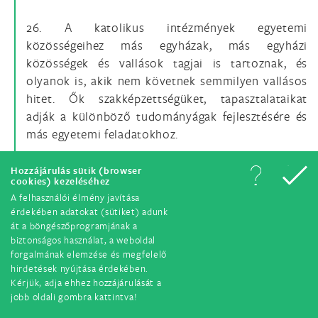
26. A katolikus intézmények egyetemi
közösségeihez más egyházak, más egyházi
közösségek és vallások tagjai is tartoznak, és
olyanok is, akik nem követnek semmilyen vallásos
hitet. Ők szakképzettségüket, tapasztalataikat
adják a különböző tudományágak fejlesztésére és
más egyetemi feladatokhoz.
Hozzájárulás sütik (browser
3. A katolikus egyetem az Egyházban
cookies) kezeléséhez
A felhasználói élmény javítása
27. Minden katolikus egyetem, anélkül hogy
érdekében adatokat (sütiket) adunk
át a böngészőprogramjának a
megszűnne egyetem lenni, intézményi jellegének
biztonságos használat, a weboldal
megfelelő kapcsolatban áll az Egyházzal. Így
forgalmának elemzése és megfelelő
közvetlenül a helyi Egyház életében vesz részt,
hirdetések nyújtása érdekében.
ugyanakkor, mert egyetemi intézmény, része a
Kérjük, adja ehhez hozzájárulását a
jobb oldali gombra kattintva!
tudomány és kutatás nemzetközi közösségének;