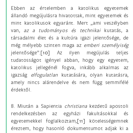
Ebben az értelemben a katolikus egyetemek
állandó megújulásra hivatottak, mint egyetemek és
mint katolikusok egyaránt. Mert „ami veszélyben
van,
az a tudományos és technikai
kutatás, a
társadalmi élet és a kultúra igazi jelentősége, de
még mélyebb szinten maga az
emberi személyiség
jelentősége”.
[10]
Az ilyen megújulás teljes
tudatosságot igényel abban, hogy egy egyetem,
katolikus jellegénél fogva, inkább alkalmas az
igazság
elfogulatlan
kutatására, olyan kutatásra,
amely nincs alárendelve és nem függ semmifélé
érdektől.
8. Miután a Sapientia
christiana
kezdetű apostoli
rendelkezésben az egyházi fakultásokkal és
egyetemekkel foglalkoztam,
[11]
kötelességemnek
éreztem, hogy hasonló dokumentumot adjak ki a