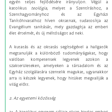
egyén teljes fejlődésére irányuljon. Végül a
katolikus
teológia,
melyet a Szentíráshoz, a
Szenthagyományhoz és az Egyházi
Tanítóhivatalhoz híven oktatnak, tudatosítja az
Evangélium tanítását, mely gazdagítja az emberi
élet értelmét, és új méltóságot ad neki.
A kutatás és az oktatás segítségével a hallgatók
megtanulják a különböző tudományágakat, hogy
valóban kompetensek legyenek azokon a
szakterületeken, amelyeken a társadalom és az
Egyház szolgálatára szentelik magukat, ugyanakkor
arra is készek legyenek, hogy hitüket megvallják a
világ előtt.
2. Az egyetemi közösség
21. A katolikus egyetem céljait olyan hiteles emberi