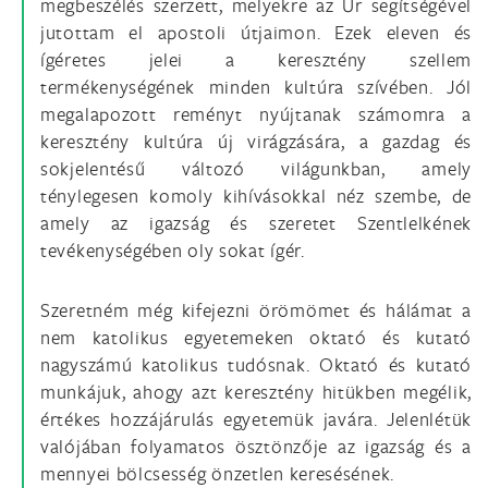
megbeszélés szerzett, melyekre az Úr segítségével
jutottam el apostoli útjaimon. Ezek eleven és
ígéretes jelei a keresztény szellem
termékenységének minden kultúra szívében. Jól
megalapozott reményt nyújtanak számomra a
keresztény kultúra új virágzására, a gazdag és
sokjelentésű változó világunkban, amely
ténylegesen komoly kihívásokkal néz szembe, de
amely az igazság és szeretet Szentlelkének
tevékenységében oly sokat ígér.
Szeretném még kifejezni örömömet és hálámat a
nem katolikus egyetemeken oktató és kutató
nagyszámú katolikus tudósnak. Oktató és kutató
munkájuk, ahogy azt keresztény hitükben megélik,
értékes hozzájárulás egyetemük javára. Jelenlétük
valójában folyamatos ösztönzője az igazság és a
mennyei bölcsesség önzetlen keresésének.