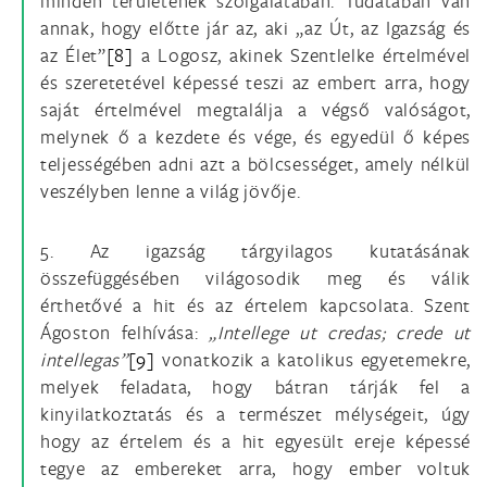
minden területének szolgálatában. Tudatában van
annak, hogy előtte jár az, aki „az Út, az Igazság és
az Élet”
[8]
a Logosz, akinek Szentlelke értelmével
és szeretetével képessé teszi az embert arra, hogy
saját értelmével megtalálja a végső valóságot,
melynek ő a kezdete és vége, és egyedül ő képes
teljességében adni azt a bölcsességet, amely nélkül
veszélyben lenne a világ jövője.
5. Az igazság tárgyilagos kutatásának
összefüggésében világosodik meg és válik
érthetővé a hit és az értelem kapcsolata. Szent
Ágoston felhívása:
„Intellege ut credas; crede ut
intellegas”
[9]
vonatkozik a katolikus egyetemekre,
melyek feladata, hogy bátran tárják fel a
kinyilatkoztatás és a természet mélységeit, úgy
hogy az értelem és a hit egyesült ereje képessé
tegye az embereket arra, hogy ember voltuk