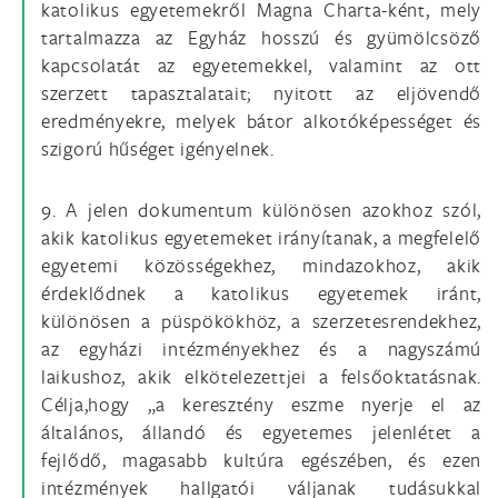
katolikus egyetemekről Magna Charta-ként, mely
tartalmazza az Egyház hosszú és gyümölcsöző
kapcsolatát az egyetemekkel, valamint az ott
szerzett tapasztalatait; nyitott az eljövendő
eredményekre, melyek bátor alkotóképességet és
szigorú hűséget igényelnek.
9. A jelen dokumentum különösen azokhoz szól,
akik katolikus egyetemeket irányítanak, a megfelelő
egyetemi közösségekhez, mindazokhoz, akik
érdeklődnek a katolikus egyetemek iránt,
különösen a püspökökhöz, a szerzetesrendekhez,
az egyházi intézményekhez és a nagyszámú
laikushoz, akik elkötelezettjei a felsőoktatásnak.
Célja,hogy „a keresztény eszme nyerje el az
általános, állandó és egyetemes jelenlétet a
fejlődő, magasabb kultúra egészében, és ezen
intézmények hallgatói váljanak tudásukkal