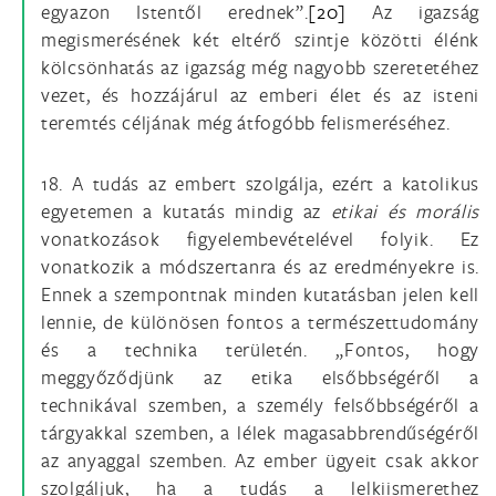
egyazon Istentől erednek”.
[20]
Az igazság
megismerésének két eltérő szintje közötti élénk
kölcsönhatás az igazság még nagyobb szeretetéhez
vezet, és hozzájárul az emberi élet és az isteni
teremtés céljának még átfogóbb felismeréséhez.
18. A tudás az embert szolgálja, ezért a katolikus
egyetemen a kutatás mindig az
etikai és morális
vonatkozások figyelembevételével folyik. Ez
vonatkozik a módszertanra és az eredményekre is.
Ennek a szempontnak minden kutatásban jelen kell
lennie, de különösen fontos a természettudomány
és a technika területén. „Fontos, hogy
meggyőződjünk az etika elsőbbségéről a
technikával szemben, a személy felsőbbségéről a
tárgyakkal szemben, a lélek magasabbrendűségéről
az anyaggal szemben. Az ember ügyeit csak akkor
szolgáljuk, ha a tudás a lelkiismerethez