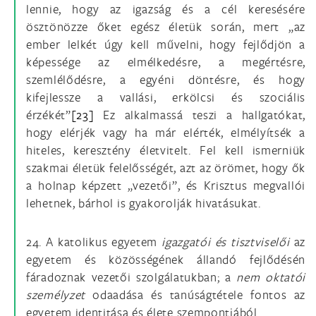
lennie, hogy az igazság és a cél keresésére
ösztönözze őket egész életük során, mert „az
ember lelkét úgy kell művelni, hogy fejlődjön a
képessége az elmélkedésre, a megértésre,
szemlélődésre, a egyéni döntésre, és hogy
kifejlessze a vallási, erkölcsi és szociális
érzékét”
[23]
Ez alkalmassá teszi a hallgatókat,
hogy elérjék vagy ha már elérték, elmélyítsék a
hiteles, keresztény életvitelt. Fel kell ismerniük
szakmai életük felelősségét, azt az örömet, hogy ők
a holnap képzett „vezetői”, és Krisztus megvallói
lehetnek, bárhol is gyakorolják hivatásukat.
24. A katolikus egyetem
igazgatói
és tisztviselői
az
egyetem és közösségének állandó fejlődésén
fáradoznak vezetői szolgálatukban; a
nem oktatói
személyzet
odaadása és tanúságtétele fontos az
egyetem identitása és élete szempontjából.