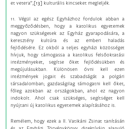
et vetera”,
[13]
kulturális kincseket megleljék.
11. Végül az egész Egyházhoz fordulok abban a
meggyőződésben, hogy a katolikus egyetemek
nagyon szükségesek az Egyház gyarapodására, a
keresztény kultúra és az emberi haladás
fejlődésére. Ez okból a teljes egyházi közösséget
hívjuk, hogy támogassa a katolikus felsőoktatási
intézményeket, segítse őket fejlődésükben és
megújulásukban. Különösen óvni kell ezen
intézmények jogait és szabadságát a polgári
társadalomban; gazdaságilag támogatni kell őket,
főleg azokban az országokban, ahol ez nagyon
indokolt. Ahol csak szükséges, segítséget kell
nyújtani új katolikus egyetemek alapításához is.
Remélem, hogy ezek a II. Vatikáni Zsinat tanításán
és az Egyházi Törvénykönyv direktíváin alapuló