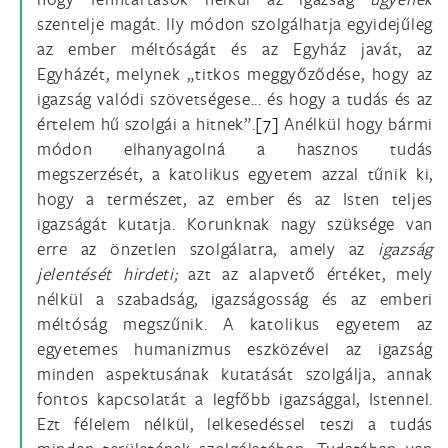
szentelje magát. Ily módon szolgálhatja egyidejűleg
az ember méltóságát és az Egyház javát, az
Egyházét, melynek „titkos meggyőződése, hogy az
igazság valódi szövetségese... és hogy a tudás és az
értelem hű szolgái a hitnek”.
[7]
Anélkül hogy bármi
módon elhanyagolná a hasznos tudás
megszerzését, a katolikus egyetem azzal tűnik ki,
hogy a természet, az ember és az Isten teljes
igazságát kutatja. Korunknak nagy szüksége van
erre az önzetlen szolgálatra, amely az
igazság
jelentését hirdeti;
azt az alapvető értéket, mely
nélkül a szabadság, igazságosság és az emberi
méltóság megszűnik. A katolikus egyetem az
egyetemes humanizmus eszközével az igazság
minden aspektusának kutatását szolgálja, annak
fontos kapcsolatát a legfőbb igazsággal, Istennel.
Ezt félelem nélkül, lelkesedéssel teszi a tudás