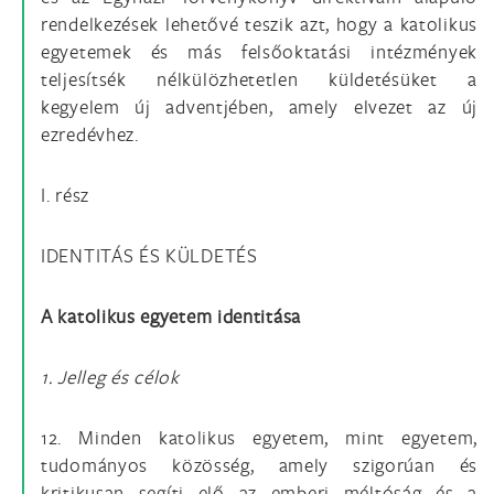
rendelkezések lehetővé teszik azt, hogy a katolikus
egyetemek és más felsőoktatási intézmények
teljesítsék nélkülözhetetlen küldetésüket a
kegyelem új adventjében, amely elvezet az új
ezredévhez.
I. rész
IDENTITÁS ÉS KÜLDETÉS
A katolikus egyetem identitása
1. Jelleg és célok
12. Minden katolikus egyetem, mint egyetem,
tudományos közösség, amely szigorúan és
kritikusan segíti elő az emberi méltóság és a