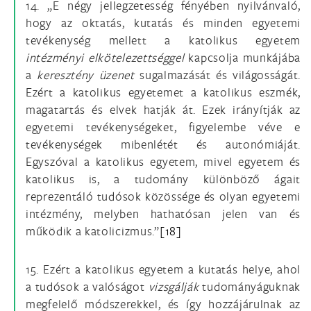
14. „E négy jellegzetesség fényében nyilvánvaló,
hogy az oktatás, kutatás és minden egyetemi
tevékenység mellett a katolikus egyetem
intézményi elkötelezettséggel
kapcsolja munkájába
a
keresztény üzenet
sugalmazását és világosságát.
Ezért a katolikus egyetemet a katolikus eszmék,
magatartás és elvek hatják át. Ezek irányítják az
egyetemi tevékenységeket, figyelembe véve e
tevékenységek mibenlétét és autonómiáját.
Egyszóval a katolikus egyetem, mivel egyetem és
katolikus is, a tudomány különböző ágait
reprezentáló tudósok közössége és olyan egyetemi
intézmény, melyben hathatósan jelen van és
működik a katolicizmus.”
[18]
15. Ezért a katolikus egyetem a kutatás helye, ahol
a tudósok a valóságot
vizsgálják
tudományáguknak
megfelelő módszerekkel, és így hozzájárulnak az