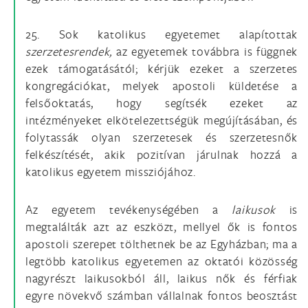
25. Sok katolikus egyetemet alapítottak
szerzetesrendek,
az egyetemek továbbra is függnek
ezek támogatásától; kérjük ezeket a szerzetes
kongregációkat, melyek apostoli küldetése a
felsőoktatás, hogy segítsék ezeket az
intézményeket elkötelezettségük megújításában, és
folytassák olyan szerzetesek és szerzetesnők
felkészítését, akik pozitívan járulnak hozzá a
katolikus egyetem missziójához.
Az egyetem tevékenységében a
laikusok
is
megtalálták azt az eszközt, mellyel ők is fontos
apostoli szerepet tölthetnek be az Egyházban; ma a
legtöbb katolikus egyetemen az oktatói közösség
nagyrészt laikusokból áll, laikus nők és férfiak
egyre növekvő számban vállalnak fontos beosztást