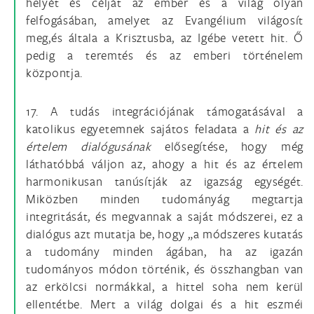
helyét és célját az ember és a világ olyan
felfogásában, amelyet az Evangélium világosít
meg,és általa a Krisztusba, az Igébe vetett hit. Ő
pedig a teremtés és az emberi történelem
központja.
17. A tudás integrációjának támogatásával a
katolikus egyetemnek sajátos feladata a
hit
és
az
értelem dialógusának
elősegítése, hogy még
láthatóbbá váljon az, ahogy a hit és az értelem
harmonikusan tanúsítják az igazság egységét.
Miközben minden tudományág megtartja
integritását, és megvannak a saját módszerei, ez a
dialógus azt mutatja be, hogy „a módszeres kutatás
a tudomány minden ágában, ha az igazán
tudományos módon történik, és összhangban van
az erkölcsi normákkal, a hittel soha nem kerül
ellentétbe. Mert a világ dolgai és a hit eszméi