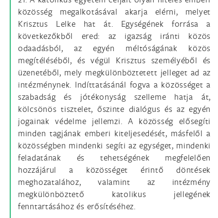
közösség megalkotásával akarja elérni, melyet
Krisztus Lelke hat át. Egységének forrása a
következőkből ered: az igazság iránti közös
odaadásból, az egyén méltóságának közös
megítéléséből, és végül Krisztus személyéből és
üzenetéből, mely megkülönböztetett jelleget ad az
intézménynek. Indíttatásánál fogva a közösséget a
szabadság és jótékonyság szelleme hatja át,
kölcsönös tisztelet, őszinte dialógus és az egyén
jogainak védelme jellemzi. A közösség elősegíti
minden tagjának emberi kiteljesedését, másfelől a
közösségben mindenki segíti az egységet, mindenki
feladatának és tehetségének megfelelően
hozzájárul a közösséget érintő döntések
meghozatalához, valamint az intézmény
megkülönböztető katolikus jellegének
fenntartásához és erősítéséhez.