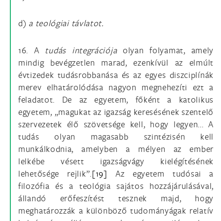
d)
a teológiai távlatot.
16. A
tudás
integrációja
olyan folyamat, amely
mindig bevégzetlen marad, ezenkívül az elmúlt
évtizedek tudásrobbanása és az egyes diszciplínák
merev elhatárolódása nagyon megnehezíti ezt a
feladatot. De az egyetem, főként a katolikus
egyetem, „magukat az igazság keresésének szentelő
szervezetek élő szövetsége kell, hogy legyen... A
tudás olyan magasabb szintézisén kell
munkálkodnia, amelyben a mélyen az ember
lelkébe vésett igazságvágy kielégítésének
lehetősége rejlik”.
[19]
Az egyetem tudósai a
filozófia és a teológia sajátos hozzájárulásával,
állandó erőfeszítést tesznek majd, hogy
meghatározzák a különböző tudományágak relatív