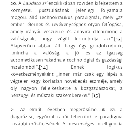
20.
A
Laudato si’
enciklikában röviden kifejtettem a
környezet pusztulásának jelenlegi folyamata
mögött álló technokratikus paradigmát, mely „az
emberi életnek és tevékenységnek olyan felfogása,
amely irányát vesztette, és annyira ellentmond a
valóságnak, hogy végül lerombolja azt”.
[13]
Alapvetően abban áll, hogy úgy gondolkodunk,
„mintha a valóság, a jó és az igazság
automatikusan fakadna a technológiai és gazdasági
hatalomból”.
[14]
Ennek logikus
következményeként „innen már csak egy lépés a
végtelen vagy korlátlan növekedés eszméje, amely
oly nagyon fellelkesítette a közgazdászokat, a
pénzügyi és műszaki szakembereket”.
[15]
21.
Az elmúlt években megerősíthettük ezt a
diagnózist, egyúttal tanúi lehettünk e paradigma
további erősödésének. A mesterséges intelligencia