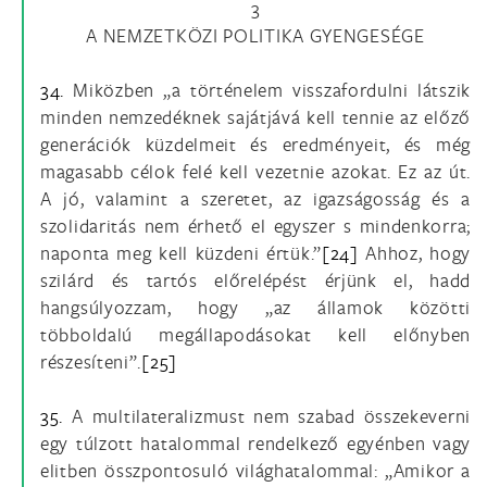
3
A NEMZETKÖZI POLITIKA GYENGESÉGE
34.
Miközben „a történelem visszafordulni látszik
minden nemzedéknek sajátjává kell tennie az előző
generációk küzdelmeit és eredményeit, és még
magasabb célok felé kell vezetnie azokat. Ez az út.
A jó, valamint a szeretet, az igazságosság és a
szolidaritás nem érhető el egyszer s mindenkorra;
naponta meg kell küzdeni értük.”
[24]
Ahhoz, hogy
szilárd és tartós előrelépést érjünk el, hadd
hangsúlyozzam, hogy „az államok közötti
többoldalú megállapodásokat kell előnyben
részesíteni”.
[25]
35.
A multilateralizmust nem szabad összekeverni
egy túlzott hatalommal rendelkező egyénben vagy
elitben összpontosuló világhatalommal: „Amikor a