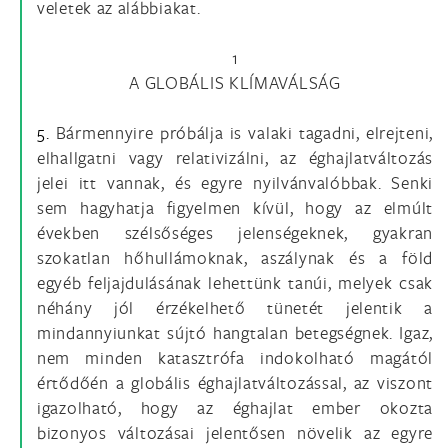
veletek az alábbiakat.
1
A GLOBÁLIS KLÍMAVÁLSÁG
5.
Bármennyire próbálja is valaki tagadni, elrejteni,
elhallgatni vagy relativizálni, az éghajlatváltozás
jelei itt vannak, és egyre nyilvánvalóbbak. Senki
sem hagyhatja figyelmen kívül, hogy az elmúlt
években szélsőséges jelenségeknek, gyakran
szokatlan hőhullámoknak, aszálynak és a föld
egyéb feljajdulásának lehettünk tanúi, melyek csak
néhány jól érzékelhető tünetét jelentik a
mindannyiunkat sújtó hangtalan betegségnek. Igaz,
nem minden katasztrófa indokolható magától
értődőén a globális éghajlatváltozással, az viszont
igazolható, hogy az éghajlat ember okozta
bizonyos változásai jelentősen növelik az egyre