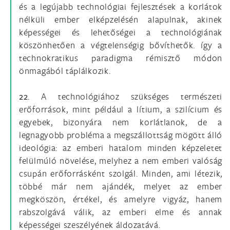
és a legújabb technológiai fejlesztések a korlátok
nélküli ember elképzelésén alapulnak, akinek
képességei és lehetőségei a technológiának
köszönhetően a végtelenségig bővíthetők. így a
technokratikus paradigma rémisztő módon
önmagából táplálkozik.
22.
A technológiához szükséges természeti
erőforrások, mint például a lítium, a szilícium és
egyebek, bizonyára nem korlátlanok, de a
legnagyobb probléma a megszállottság mögött álló
ideológia: az emberi hatalom minden képzeletet
felülmúló növelése, melyhez a nem emberi valóság
csupán erőforrásként szolgál. Minden, ami létezik,
többé már nem ajándék, melyet az ember
megköszön, értékel, és amelyre vigyáz, hanem
rabszolgává válik, az emberi elme és annak
képességei szeszélyének áldozatává.