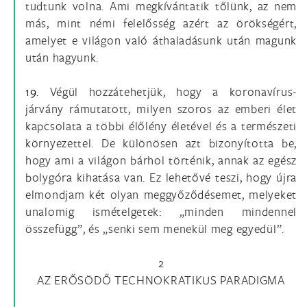
tudtunk volna. Ami megkívántatik tőlünk, az nem
más, mint némi felelősség azért az örökségért,
amelyet e világon való áthaladásunk után magunk
után hagyunk.
19.
Végül hozzátehetjük, hogy a koronavírus-
járvány rámutatott, milyen szoros az emberi élet
kapcsolata a többi élőlény életével és a természeti
környezettel. De különösen azt bizonyította be,
hogy ami a világon bárhol történik, annak az egész
bolygóra kihatása van. Ez lehetővé teszi, hogy újra
elmondjam két olyan meggyőződésemet, melyeket
unalomig ismételgetek: „minden mindennel
összefügg”, és „senki sem menekül meg egyedül”.
2
AZ ERŐSÖDŐ TECHNOKRATIKUS PARADIGMA