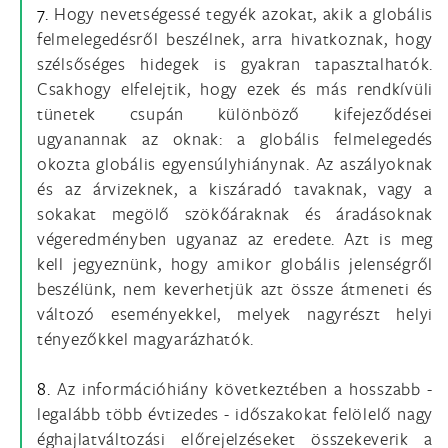
7.
Hogy nevetségessé tegyék azokat, akik a globális
felmelegedésről beszélnek, arra hivatkoznak, hogy
szélsőséges hidegek is gyakran tapasztalhatók.
Csakhogy elfelejtik, hogy ezek és más rendkívüli
tünetek csupán különböző kifejeződései
ugyanannak az oknak: a globális felmelegedés
okozta globális egyensúlyhiánynak. Az aszályoknak
és az árvizeknek, a kiszáradó tavaknak, vagy a
sokakat megölő szökőáraknak és áradásoknak
végeredményben ugyanaz az eredete. Azt is meg
kell jegyeznünk, hogy amikor globális jelenségről
beszélünk, nem keverhetjük azt össze átmeneti és
változó eseményekkel, melyek nagyrészt helyi
tényezőkkel magyarázhatók.
8.
Az információhiány következtében a hosszabb -
legalább több évtizedes - időszakokat felölelő nagy
éghajlatváltozási előrejelzéseket összekeverik a