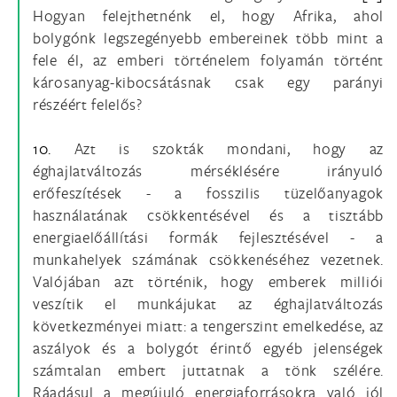
Hogyan felejthetnénk el, hogy Afrika, ahol
bolygónk legszegényebb embereinek több mint a
fele él, az emberi történelem folyamán történt
károsanyag-kibocsátásnak csak egy parányi
részéért felelős?
10.
Azt is szokták mondani, hogy az
éghajlatváltozás mérséklésére irányuló
erőfeszítések - a fosszilis tüzelőanyagok
használatának csökkentésével és a tisztább
energiaelőállítási formák fejlesztésével - a
munkahelyek számának csökkenéséhez vezetnek.
Valójában azt történik, hogy emberek milliói
veszítik el munkájukat az éghajlatváltozás
következményei miatt: a tengerszint emelkedése, az
aszályok és a bolygót érintő egyéb jelenségek
számtalan embert juttatnak a tönk szélére.
Ráadásul a megújuló energiaforrásokra való jól