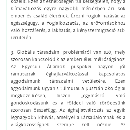
közelít. Ezen az eshetőségen túl kétségtelen, hogy a
klímaváltozás egyre nagyobb mértékben árt sok
ember és család életének. Érezni fogjuk hatását az
egészségügy, a foglalkoztatás, az erőforrásokhoz
való hozzáférés, a lakhatás, a kényszermigráció stb.
területén.
3.
Globális társadalmi problémáról van szó, mely
szorosan kapcsolódik az emberi élet méltóságához.
Az Egyesült Államok püspökei nagyon jól
rámutattak éghajlatváltozással kapcsolatos
aggodalmunk társadalmi vetületére. Ezen
aggodalmunk ugyanis túlmutat a pusztán ökológiai
megközelítésen, hiszen „egymásról való
gondoskodásunk és a földdel való törődésünk
szorosan összefügg. Az éghajlatváltozás az egyik
legnagyobb kihívás, amellyel a társadalomnak és a
világközösségnek szembe kell néznie. Az