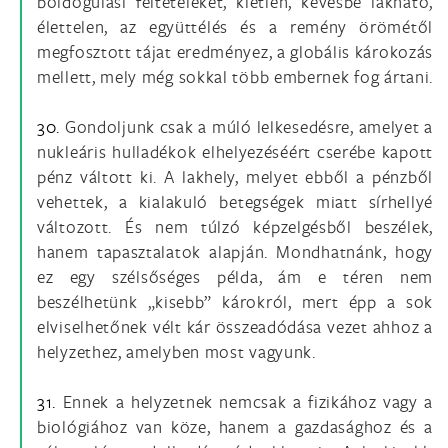
boldogulási feltételeket, kietlen, kevésbé lakható,
élettelen, az együttélés és a remény örömétől
megfosztott tájat eredményez, a globális károkozás
mellett, mely még sokkal több embernek fog ártani.
30.
Gondoljunk csak a múló lelkesedésre, amelyet a
nukleáris hulladékok elhelyezéséért cserébe kapott
pénz váltott ki. A lakhely, melyet ebből a pénzből
vehettek, a kialakuló betegségek miatt sírhellyé
változott. És nem túlzó képzelgésből beszélek,
hanem tapasztalatok alapján. Mondhatnánk, hogy
ez egy szélsőséges példa, ám e téren nem
beszélhetünk „kisebb” károkról, mert épp a sok
elviselhetőnek vélt kár összeadódása vezet ahhoz a
helyzethez, amelyben most vagyunk.
31.
Ennek a helyzetnek nemcsak a fizikához vagy a
biológiához van köze, hanem a gazdasághoz és a