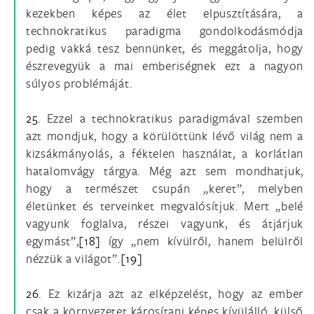
kezekben képes az élet elpusztítására, a
technokratikus paradigma gondolkodásmódja
pedig vakká tesz bennünket, és meggátolja, hogy
észrevegyük a mai emberiségnek ezt a nagyon
súlyos problémáját.
25.
Ezzel a technokratikus paradigmával szemben
azt mondjuk, hogy a körülöttünk lévő világ nem a
kizsákmányolás, a féktelen használat, a korlátlan
hatalomvágy tárgya. Még azt sem mondhatjuk,
hogy a természet csupán „keret”, melyben
életünket és terveinket megvalósítjuk. Mert „belé
vagyunk foglalva, részei vagyunk, és átjárjuk
egymást”,
[18]
így „nem kívülről, hanem belülről
nézzük a világot”.
[19]
26.
Ez kizárja azt az elképzelést, hogy az ember
csak a környezetet károsítani képes kívülálló, külső