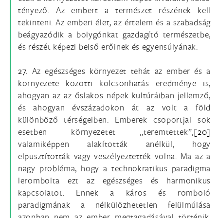
tényező. Az embert a természet részének kell
tekinteni. Az emberi élet, az értelem és a szabadság
beágyazódik a bolygónkat gazdagító természetbe,
és részét képezi belső erőinek és egyensúlyának.
27.
Az egészséges környezet tehát az ember és a
környezete közötti kölcsönhatás eredménye is,
ahogyan az az őslakos népek kultúráiban jellemző,
és ahogyan évszázadokon át az volt a föld
különböző térségeiben. Emberek csoportjai sok
esetben környezetet „teremtettek”,
[20]
valamiképpen alakították anélkül, hogy
elpusztították vagy veszélyeztették volna. Ma az a
nagy probléma, hogy a technokratikus paradigma
lerombolta ezt az egészséges és harmonikus
kapcsolatot. Ennek a káros és romboló
paradigmának a nélkülözhetetlen felülmúlása
azonban nem az ember megtagadásával történik,