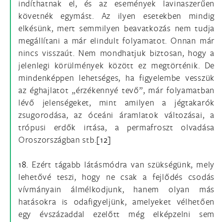
indíthatnak el, és az események lavinaszerűen
követnék egymást. Az ilyen esetekben mindig
elkésünk, mert semmilyen beavatkozás nem tudja
megállítani a már elindult folyamatot. Onnan már
nincs visszaút. Nem mondhatjuk biztosan, hogy a
jelenlegi körülmények között ez megtörténik. De
mindenképpen lehetséges, ha figyelembe vesszük
az éghajlatot „érzékennyé tevő”, már folyamatban
lévő jelenségeket, mint amilyen a jégtakarók
zsugorodása, az óceáni áramlatok változásai, a
trópusi erdők irtása, a permafroszt olvadása
Oroszországban stb.
[12]
18.
Ezért tágabb látásmódra van szükségünk, mely
lehetővé teszi, hogy ne csak a fejlődés csodás
vívmányain álmélkodjunk, hanem olyan más
hatásokra is odafigyeljünk, amelyeket vélhetően
egy évszázaddal ezelőtt még elképzelni sem