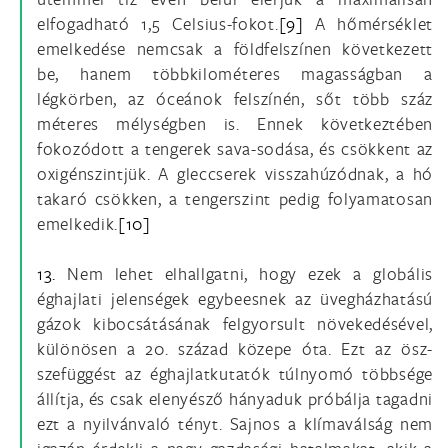
elfogadható 1,5 Celsius-fokot.
[9]
A hőmérséklet
emelkedése nemcsak a földfelszínen következett
be, hanem többkilométeres magasságban a
légkörben, az óceánok felszínén, sőt több száz
méteres mélységben is. Ennek következtében
fokozódott a tengerek sava-sodása, és csökkent az
oxigénszintjük. A gleccserek visszahúzódnak, a hó
takaró csökken, a tengerszint pedig folyamatosan
emelkedik.
[10]
13.
Nem lehet elhallgatni, hogy ezek a globális
éghajlati jelenségek egybeesnek az üvegházhatású
gázok kibocsátásának felgyorsult növekedésével,
különösen a 20. század közepe óta. Ezt az ösz-
szefüggést az éghajlatkutatók túlnyomó többsége
állítja, és csak elenyésző hányaduk próbálja tagadni
ezt a nyilvánvaló tényt. Sajnos a klímaválság nem