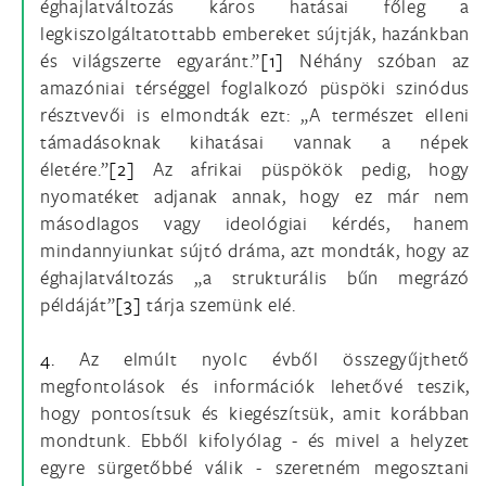
éghajlatváltozás káros hatásai főleg a
legkiszolgáltatottabb embereket sújtják, hazánkban
és világszerte egyaránt.”
[1]
Néhány szóban az
amazóniai térséggel foglalkozó püspöki szinódus
résztvevői is elmondták ezt: „A természet elleni
támadásoknak kihatásai vannak a népek
életére.”
[2]
Az afrikai püspökök pedig, hogy
nyomatéket adjanak annak, hogy ez már nem
másodlagos vagy ideológiai kérdés, hanem
mindannyiunkat sújtó dráma, azt mondták, hogy az
éghajlatváltozás „a strukturális bűn megrázó
példáját”
[3]
tárja szemünk elé.
4.
Az elmúlt nyolc évből összegyűjthető
megfontolások és információk lehetővé teszik,
hogy pontosítsuk és kiegészítsük, amit korábban
mondtunk. Ebből kifolyólag - és mivel a helyzet
egyre sürgetőbbé válik - szeretném megosztani