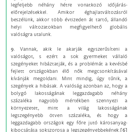
legfeljebb néhány hétre vonatkozó időjárás-
előrejelzésekkel. Amikor éghajlatváltozásról
beszélünk, akkor több évtizeden át tartó, állandó
helyi változatokban megfigyelhető globális
valóságra utalunk.
9.
Vannak, akik le akarják egyszerűsíteni a
valóságot, s ezért a sok gyermeket vállaló
szegényeket hibáztatják, és a problémát a kevésbé
fejlett országokban élő nők megcsonkításával
kívánják megoldani. Mint mindig, úgy tűnik, a
szegények a hibásak. A valóság azonban az, hogy a
bolygó lakosságának leggazdagabb néhány
százaléka nagyobb mértékben szennyezi a
környezetet, mint a világ lakosságának
legszegényebb ötven százaléka, és hogy a
leggazdagabb országok egy főre jutó károsanyag-
kibocsátása sokszorosa a legszegényebbekének.
[6]