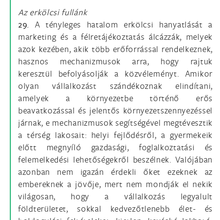
Az erkölcsi fullánk
29.
A tényleges hatalom erkölcsi hanyatlását a
marketing és a félretájékoztatás álcázzák, melyek
azok kezében, akik több erőforrással rendelkeznek,
hasznos mechanizmusok arra, hogy rajtuk
keresztül befolyásolják a közvéleményt. Amikor
olyan vállalkozást szándékoznak elindítani,
amelyek a környezetbe történő erős
beavatkozással és jelentős környezetszennyezéssel
járnak, e mechanizmusok segítségével megtévesztik
a térség lakosait: helyi fejlődésről, a gyermekeik
előtt megnyíló gazdasági, foglalkoztatási és
felemelkedési lehetőségekről beszélnek. Valójában
azonban nem igazán érdekli őket ezeknek az
embereknek a jövője, mert nem mondják el nekik
világosan, hogy a vállalkozás legyalult
földterületet, sokkal kedvezőtlenebb élet- és