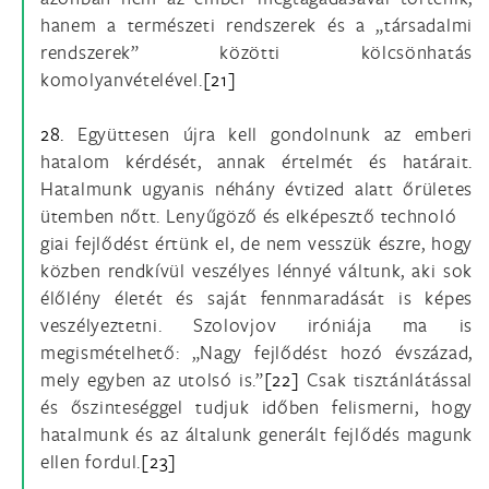
hanem a természeti rendszerek és a „társadalmi
rendszerek” közötti kölcsönhatás
komolyanvételével.
[21]
28.
Együttesen újra kell gondolnunk az emberi
hatalom kérdését, annak értelmét és határait.
Hatalmunk ugyanis néhány évtized alatt őrületes
ütemben nőtt. Lenyűgöző és elképesztő technoló
giai fejlődést értünk el, de nem vesszük észre, hogy
közben rendkívül veszélyes lénnyé váltunk, aki sok
élőlény életét és saját fennmaradását is képes
veszélyeztetni. Szolovjov iróniája ma is
megismételhető: „Nagy fejlődést hozó évszázad,
mely egyben az utolsó is.”
[22]
Csak tisztánlátással
és őszinteséggel tudjuk időben felismerni, hogy
hatalmunk és az általunk generált fejlődés magunk
ellen fordul.
[23]