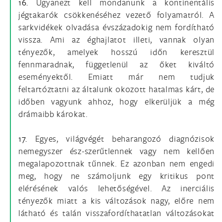
16.
Ugyanezt kell mondanunk a kontinentális
jégtakarók csökkenéséhez vezető folyamatról. A
sarkvidékek olvadása évszázadokig nem fordítható
vissza. Ami az éghajlatot illeti, vannak olyan
tényezők, amelyek hosszú időn keresztül
fennmaradnak, függetlenül az őket kiváltó
eseményektől. Emiatt már nem tudjuk
feltartóztatni az általunk okozott hatalmas kárt, de
időben vagyunk ahhoz, hogy elkerüljük a még
drámaibb károkat.
17.
Egyes, világvégét beharangozó diagnózisok
nemegyszer ész-szerűtlennek vagy nem kellően
megalapozottnak tűnnek. Ez azonban nem engedi
meg, hogy ne számoljunk egy kritikus pont
elérésének valós lehetőségével. Az inerciális
tényezők miatt a kis változások nagy, előre nem
látható és talán visszafordíthatatlan változásokat