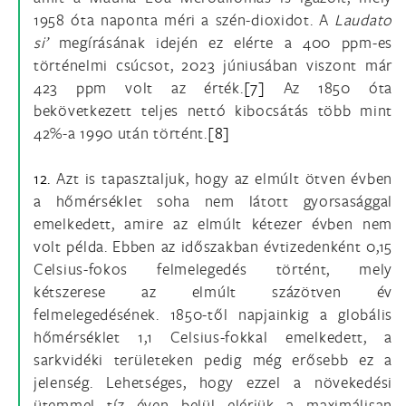
1958 óta naponta méri a szén-dioxidot. A
Laudato
si’
megírásának idején ez elérte a 400 ppm-es
történelmi csúcsot, 2023 júniusában viszont már
423 ppm volt az érték.
[7]
Az 1850 óta
bekövetkezett teljes nettó kibocsátás több mint
42%-a 1990 után történt.
[8]
12.
Azt is tapasztaljuk, hogy az elmúlt ötven évben
a hőmérséklet soha nem látott gyorsasággal
emelkedett, amire az elmúlt kétezer évben nem
volt példa. Ebben az időszakban évtizedenként 0,15
Celsius-fokos felmelegedés történt, mely
kétszerese az elmúlt százötven év
felmelegedésének. 1850-től napjainkig a globális
hőmérséklet 1,1 Celsius-fokkal emelkedett, a
sarkvidéki területeken pedig még erősebb ez a
jelenség. Lehetséges, hogy ezzel a növekedési
ütemmel tíz éven belül elérjük a maximálisan