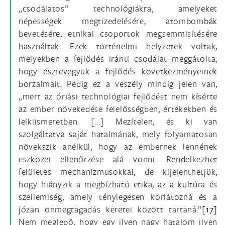
„csodálatos” technológiákra, amelyeket
népességek megtizedelésére, atombombák
bevetésére, etnikai csoportok megsemmisítésére
használtak. Ezek történelmi helyzetek voltak,
melyekben a fejlődés iránti csodálat meggátolta,
hogy észrevegyük a fejlődés következményeinek
borzalmait. Pedig ez a veszély mindig jelen van,
„mert az óriási technológiai fejlődést nem kísérte
az ember növekedése felelősségben, értékekben és
lelkiismeretben. [...] Mezítelen, és ki van
szolgáltatva saját hatalmának, mely folyamatosan
növekszik anélkül, hogy az embernek lennének
eszközei ellenőrzése alá vonni. Rendelkezhet
felületes mechanizmusokkal, de kijelenthetjük,
hogy hiányzik a megbízható etika, az a kultúra és
szellemiség, amely ténylegesen korlátozná és a
józan önmegtagadás keretei között tartaná.”
[17]
Nem meglepő, hogy egy ilyen nagy hatalom ilyen