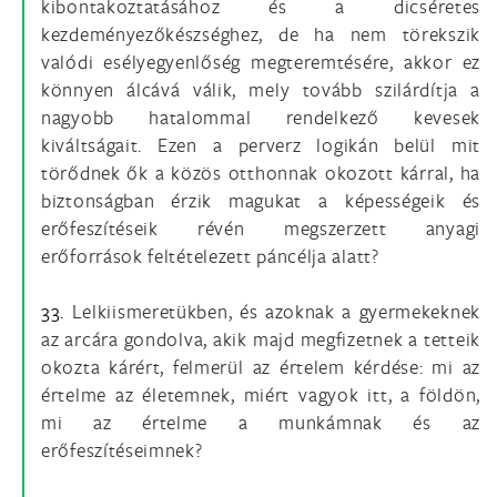
kibontakoztatásához és a dicséretes
kezdeményezőkészséghez, de ha nem törekszik
valódi esélyegyenlőség megteremtésére, akkor ez
könnyen álcává válik, mely tovább szilárdítja a
nagyobb hatalommal rendelkező kevesek
kiváltságait. Ezen a perverz logikán belül mit
törődnek ők a közös otthonnak okozott kárral, ha
biztonságban érzik magukat a képességeik és
erőfeszítéseik révén megszerzett anyagi
erőforrások feltételezett páncélja alatt?
33.
Lelkiismeretükben, és azoknak a gyermekeknek
az arcára gondolva, akik majd megfizetnek a tetteik
okozta kárért, felmerül az értelem kérdése: mi az
értelme az életemnek, miért vagyok itt, a földön,
mi az értelme a munkámnak és az
erőfeszítéseimnek?