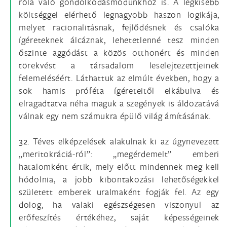
róla való gondolkodásmódunkhoz is. A legkisebb
költséggel elérhető legnagyobb haszon logikája,
melyet racionalitásnak, fejlődésnek és csalóka
ígéreteknek álcáznak, lehetetlenné tesz minden
őszinte aggódást a közös otthonért és minden
törekvést a társadalom leselejtezettjeinek
felemeléséért. Láthattuk az elmúlt években, hogy a
sok hamis próféta ígéreteitől elkábulva és
elragadtatva néha maguk a szegények is áldozatává
válnak egy nem számukra épülő világ ámításának.
32.
Téves elképzelések alakulnak ki az úgynevezett
„meritokráciá-ról”: „megérdemelt” emberi
hatalomként értik, mely előtt mindennek meg kell
hódolnia, a jobb kibontakozási lehetőségekkel
született emberek uralmaként fogják fel. Az egy
dolog, ha valaki egészségesen viszonyul az
erőfeszítés értékéhez, saját képességeinek