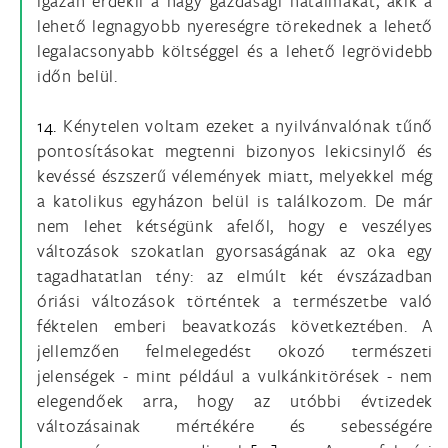
igazán érdekli a nagy gazdasági hatalmakat, akik a
lehető legnagyobb nyereségre törekednek a lehető
legalacsonyabb költséggel és a lehető legrövidebb
időn belül.
14.
Kénytelen voltam ezeket a nyilvánvalónak tűnő
pontosításokat megtenni bizonyos lekicsinylő és
kevéssé észszerű vélemények miatt, melyekkel még
a katolikus egyházon belül is találkozom. De már
nem lehet kétségünk afelől, hogy e veszélyes
változások szokatlan gyorsaságának az oka egy
tagadhatatlan tény: az elmúlt két évszázadban
óriási változások történtek a természetbe való
féktelen emberi beavatkozás következtében. A
jellemzően felmelegedést okozó természeti
jelenségek - mint például a vulkánkitörések - nem
elegendőek arra, hogy az utóbbi évtizedek
változásainak mértékére és sebességére