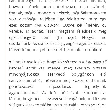
teremtményei iránt: „Nézzétek a mezők liliomait,
hogyan nőnek: nem fáradoznak, nem szőnek-
fonnak, mégis, mondom nektek, még Salamon sem
volt dicsősége teljében úgy felöltözve, mint egy
ezek közül” (Mt 6,28-29). „Ugye két fillérért öt
verebet is adnak. Isten mégsem feledkezik meg
egyetlenegyről sem” (Lk 12,6). Hogyan ne
csodálnánk Jézusnak ezt a gyengédségét az összes
létező iránt, melyek kísérnek bennünket utunkon!
2.
Immár nyolc éve, hogy közzétettem a
Laudato si’
kezdetű enciklikát, mellyel meg akartam osztani
mindnyájatokkal, szenvedő bolygónkon élő
testvéreimmel és nővéreimmel, közös otthonunk
gondozásával kapcsolatos legmélyebb
aggodalmaimat. Az idő múlásával azonban azt
látom, hogy nem elégségesen reagálunk, miközben
világunk összeomlóban van és talán törésponthoz