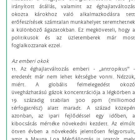
irányított átállás, valamint az éghajlatváltozás
okozta károkhoz való alkalmazkodásra tett
erőfeszítések számtalan munkahelyet teremthetnek
a különböző ágazatokban. Ez megköveteli, hogy a
politikusok és az üzletemberek már most
foglalkozzanak ezzel.
Az emberi okok
11.
Az éghajlatváltozás emberi - „antropikus” -
eredetét már nem lehet kétségbe vonni. Nézzük,
miért. A globális felmelegedést okozó
üvegházhatású gázok koncentrációja a légkörben a
19. századig stabilan 300 ppm (milliomod
térfogatrész) alatt maradt. A század közepén
azonban, az ipari fejlődéssel egy időben, a
kibocsátás mértéke növekedni kezdett. Az elmúlt
ötven évben a növekedés jelentősen felgyorsult,
amit a Mauna Loa Mérőállomás is igazolt, mely