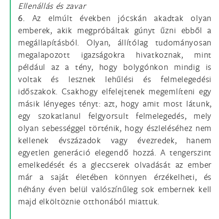
Ellenállás és zavar
6.
Az elmúlt években jócskán akadtak olyan
emberek, akik megpróbáltak gúnyt űzni ebből a
megállapításból. Olyan, állítólag tudományosan
megalapozott igazságokra hivatkoznak, mint
például az a tény, hogy bolygónkon mindig is
voltak és lesznek lehűlési és felmelegedési
időszakok. Csakhogy elfelejtenek megemlíteni egy
másik lényeges tényt: azt, hogy amit most látunk,
egy szokatlanul felgyorsult felmelegedés, mely
olyan sebességgel történik, hogy észleléséhez nem
kellenek évszázadok vagy évezredek, hanem
egyetlen generáció elegendő hozzá. A tengerszint
emelkedését és a gleccserek olvadását az ember
már a saját életében könnyen érzékelheti, és
néhány éven belül valószínűleg sok embernek kell
majd elköltöznie otthonából miattuk.