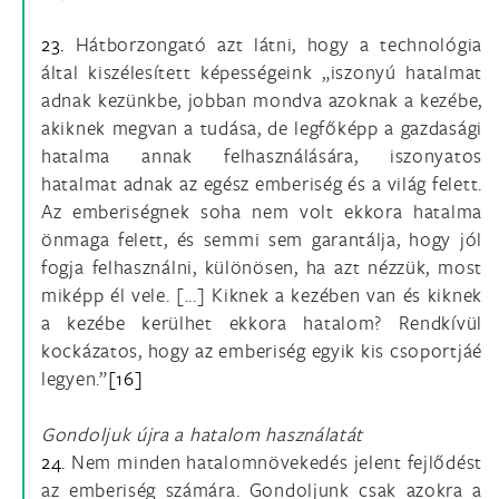
23.
Hátborzongató azt látni, hogy a technológia
által kiszélesített képességeink „iszonyú hatalmat
adnak kezünkbe, jobban mondva azoknak a kezébe,
akiknek megvan a tudása, de legfőképp a gazdasági
hatalma annak felhasználására, iszonyatos
hatalmat adnak az egész emberiség és a világ felett.
Az emberiségnek soha nem volt ekkora hatalma
önmaga felett, és semmi sem garantálja, hogy jól
fogja felhasználni, különösen, ha azt nézzük, most
miképp él vele. [...] Kiknek a kezében van és kiknek
a kezébe kerülhet ekkora hatalom? Rendkívül
kockázatos, hogy az emberiség egyik kis csoportjáé
legyen.”
[16]
Gondoljuk újra a hatalom használatát
24.
Nem minden hatalomnövekedés jelent fejlődést
az emberiség számára. Gondoljunk csak azokra a