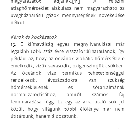
magyarázatot adjanak.
[11]
A felszíni
átlaghőmérséklet alakulása nem magyarázható az
üvegházhatású gázok mennyiségének növekedése
nélkül.
Károk és kockázatok
15.
E klímaválság egyes megnyilvánulásai már
legalább több száz évre visszafordíthatatlanok, így
például az, hogy az óceánok globális hőmérséklete
emelkedik, vizük savasodik, oxigénszintjük csökken.
Az óceánok vize termikus tehetetlenséggel
rendelkezik, évszázadokra van szükség
hőmérsékletének és sótartalmának
normalizálódásához, amitől számos faj
fennmaradása függ. Ez egy az arra utaló sok jel
közül, hogy világunk többi élőlénye már nem
útitársunk, hanem áldozatunk.