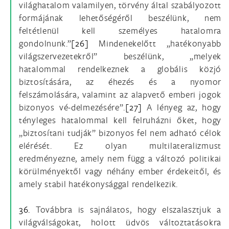
világhatalom valamilyen, törvény által szabályozott
formájának lehetőségéről beszélünk, nem
feltétlenül kell személyes hatalomra
gondolnunk.”
[26]
Mindenekelőtt „hatékonyabb
világszervezetekről” beszélünk, „melyek
hatalommal rendelkeznek a globális közjó
biztosítására, az éhezés és a nyomor
felszámolására, valamint az alapvető emberi jogok
bizonyos vé-delmezésére”.
[27]
A lényeg az, hogy
tényleges hatalommal kell felruházni őket, hogy
„biztosítani tudják” bizonyos fel nem adható célok
elérését. Ez olyan multilateralizmust
eredményezne, amely nem függ a változó politikai
körülményektől vagy néhány ember érdekeitől, és
amely stabil hatékonysággal rendelkezik.
36.
Továbbra is sajnálatos, hogy elszalasztjuk a
világválságokat, holott üdvös változtatásokra