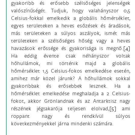
gyakoribb és erősebb szélsőséges jelenségek
valószínűségét. Tudjuk, hogy valahányszor 0,5
Celsius-fokkal emelkedik a globális hőmérséklet,
egyes területeken a heves esőzések és áradások,
más területeken a súlyos aszályok, ismét más
területeken a szélsőséges hőség vagy a heves
havazások erőssége és gyakorisága is megnő.
[4]
Ha eddig évente csak néhányszor voltak
hőhullámok, mi történik majd a globális
hőmérséklet 1,5 Celsius-fokos emelkedése esetén,
amihez már közel járunk? A hőhullámok sokkal
gyakoribbak és erősebbek lesznek. Ha a
hőmérséklet emelkedése meghaladja a 2 Celsius-
fokot, akkor Grönlandnak és az Antarktisz nagy
részének jégtakarója teljesen elolvad,
[5]
ami
roppant nagy és rendkívül súlyos
következményekkel járna mindenki számára.