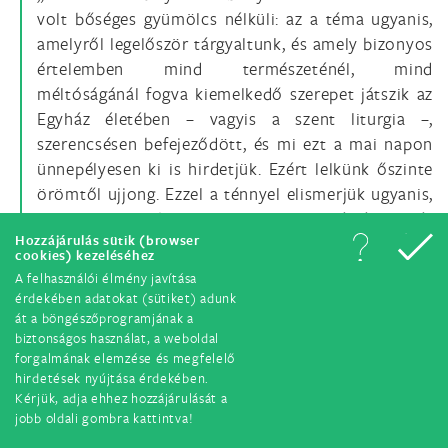
volt bőséges gyümölcs nélküli: az a téma ugyanis,
amelyről legelőször tárgyaltunk, és amely bizonyos
értelemben mind természeténél, mind
méltóságánál fogva kiemelkedő szerepet játszik az
Egyház életében – vagyis a szent liturgia –,
szerencsésen befejeződött, és mi ezt a mai napon
ünnepélyesen ki is hirdetjük. Ezért lelkünk őszinte
örömtől ujjong. Ezzel a ténnyel elismerjük ugyanis,
hogy tiszteletben tartottuk az értékek és
Hozzájárulás sütik (browser
kötelességek helyes rendjét: ekképpen elismertük,
cookies) kezeléséhez
hogy a tiszteletbeli hely Istennek van fenntartva;
A felhasználói élmény javítása
hogy első kötelességünk az, hogy imáinkkal
érdekében adatokat (sütiket) adunk
Istenhez forduljunk; hogy a szent liturgia az
át a böngészőprogramjának a
biztonságos használat, a weboldal
elsődleges forrása annak az isteni cserének,
forgalmának elemzése és megfelelő
amelyben Isten élete közöltetik velünk; a szent
hirdetések nyújtása érdekében.
liturgia lelkünk első iskolája; a szent liturgia az első
Kérjük, adja ehhez hozzájárulását a
ajándék, amelyet a keresztény népnek adnunk kell,
jobb oldali gombra kattintva!
mely a hitben és az állhatatos imádságban