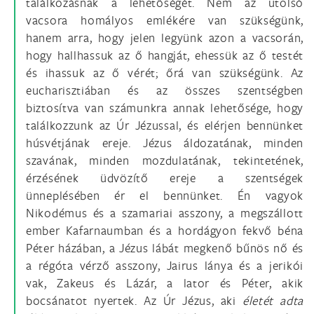
találkozásnak a lehetőségét. Nem az utolsó
vacsora homályos emlékére van szükségünk,
hanem arra, hogy jelen legyünk azon a vacsorán,
hogy hallhassuk az ő hangját, ehessük az ő testét
és ihassuk az ő vérét; őrá van szükségünk. Az
eucharisztiában és az összes szentségben
biztosítva van számunkra annak lehetősége, hogy
találkozzunk az Úr Jézussal, és elérjen bennünket
húsvétjának ereje. Jézus áldozatának, minden
szavának, minden mozdulatának, tekintetének,
érzésének üdvözítő ereje a szentségek
ünneplésében ér el bennünket. Én vagyok
Nikodémus és a szamariai asszony, a megszállott
ember Kafarnaumban és a hordágyon fekvő béna
Péter házában, a Jézus lábát megkenő bűnös nő és
a régóta vérző asszony, Jairus lánya és a jerikói
vak, Zakeus és Lázár, a lator és Péter, akik
bocsánatot nyertek. Az Úr Jézus, aki
életét adta