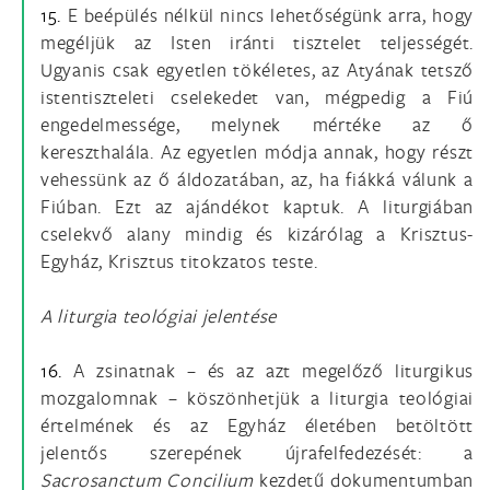
15.
E beépülés nélkül nincs lehetőségünk arra, hogy
megéljük az Isten iránti tisztelet teljességét.
Ugyanis csak egyetlen tökéletes, az Atyának tetsző
istentiszteleti cselekedet van, mégpedig a Fiú
engedelmessége, melynek mértéke az ő
kereszthalála. Az egyetlen módja annak, hogy részt
vehessünk az ő áldozatában, az, ha fiákká válunk a
Fiúban. Ezt az ajándékot kaptuk. A liturgiában
cselekvő alany mindig és kizárólag a Krisztus-
Egyház, Krisztus titokzatos teste.
A liturgia teológiai jelentése
16.
A zsinatnak – és az azt megelőző liturgikus
mozgalomnak – köszönhetjük a liturgia teológiai
értelmének és az Egyház életében betöltött
jelentős szerepének újrafelfedezését: a
Sacrosanctum Concilium
kezdetű dokumentumban