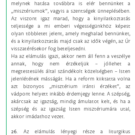
melynek hatása továbbra is elér bennünket a
„misztériumok”, vagyis a szentségek ünneplésében.
Az viszont igaz marad, hogy a kinyilatkoztatás
teljessége a mi emberi végességünkhöz képest
olyan többletet jelent, amely meghalad bennünket,
és a kinyilatkoztatás majd csak az idők végén, az Úr
visszatérésekor fog beteljesedni.
Ha az elámulás igazi, akkor nem áll fenn a veszélye
annak, hogy nem érzékeljük – jóllehet a
megtestesülés által szándékolt közelségben – Isten
jelenlétének másságát. Ha a reform kiiktatta volna
azt bizonyos „misztérium iránti érzéket”, az
vádpont helyett inkább érdemjegy lenne. A szépség,
akárcsak az igazság, mindig ámulatot kelt, és ha a
szépség és az igazság Isten misztériumára utal,
akkor imádathoz vezet.
26.
Az elámulás lényegi része a liturgikus