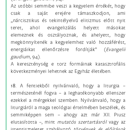
Az utóbbi semmibe veszi a kegyelem értékét, hogy
csak a saját erejére támaszkodjon, ami
„nárcisztikus és tekintélyelvű elitizmus előtt nyit
teret, ahol evangelizálás helyett másokat
elemeznek és osztályoznak, és ahelyett, hogy
megkönnyítenék a kegyelemhez való hozzáférést,
energiáikat ellenőrzésre fordítják” (
Evangelii
gaudium
, 94).
A kereszténység e torz formáinak katasztrofális
következményei lehetnek az Egyház életében.
18.
A fentiekből nyilvánvaló, hogy a liturgia –
természeténél fogva – a leghatékonyabb ellenszer
ezekkel a mérgekkel szemben. Nyilvánvaló, hogy a
liturgiáról a maga teológiai értelmében beszélek, és
semmiképpen sem – ahogy azt már XII. Piusz
elutasította –, mint
mutatós szertartásról
vagy az
istentiszteletet szabályozó
törvények és előírások