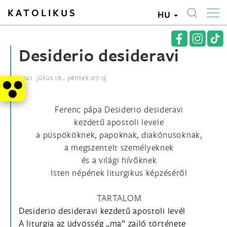
KATOLIKUS
HU
Desiderio desideravi
2021. július 16., péntek 07:15
Ferenc pápa Desiderio desideravi
kezdetű apostoli levele
a püspököknek, papoknak, diakónusoknak,
a megszentelt személyeknek
és a világi hívőknek
Isten népének liturgikus képzéséről
TARTALOM
Desiderio desideravi kezdetű apostoli levél
A liturgia az üdvösség „ma” zajló története