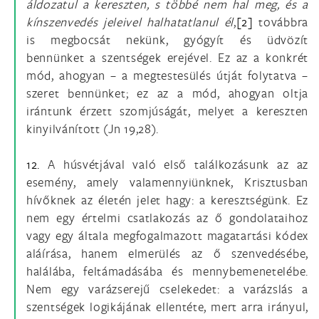
áldozatul a kereszten, s többé nem hal meg, és a
kínszenvedés jeleivel halhatatlanul él
,
[2]
továbbra
is megbocsát nekünk, gyógyít és üdvözít
bennünket a szentségek erejével. Ez az a konkrét
mód, ahogyan – a megtestesülés útját folytatva –
szeret bennünket; ez az a mód, ahogyan oltja
irántunk érzett szomjúságát, melyet a kereszten
kinyilvánított (Jn 19,28).
12.
A húsvétjával való első találkozásunk az az
esemény, amely valamennyiünknek, Krisztusban
hívőknek az életén jelet hagy: a keresztségünk. Ez
nem egy értelmi csatlakozás az ő gondolataihoz
vagy egy általa megfogalmazott magatartási kódex
aláírása, hanem elmerülés az ő szenvedésébe,
halálába, feltámadásába és mennybemenetelébe.
Nem egy varázserejű cselekedet: a varázslás a
szentségek logikájának ellentéte, mert arra irányul,