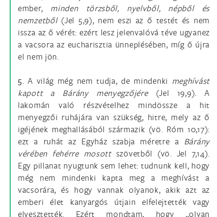
ember,
minden törzsből, nyelvből, népből és
nemzetből
(Jel 5,9), nem eszi az ő testét és nem
issza az ő vérét: ezért lesz jelenvalóvá téve ugyanez
a vacsora az eucharisztia ünneplésében, míg ő újra
el nem jön.
5.
A világ még nem tudja, de mindenki
meghívást
kapott a Bárány menyegzőjére
(Jel 19,9). A
lakomán való részvételhez mindössze a hit
menyegzői ruhájára van szükség, hitre, mely az ő
igéjének meghallásából származik (vö. Róm 10,17):
ezt a ruhát az Egyház szabja méretre a
Bárány
vérében fehérre mosott
szövetből (vö. Jel 7,14).
Egy pillanat nyugtunk sem lehet: tudnunk kell, hogy
még nem mindenki kapta meg a meghívást a
vacsorára, és hogy vannak olyanok, akik azt az
emberi élet kanyargós útjain elfelejtették vagy
elvesztették. Ezért mondtam, hogy „olyan