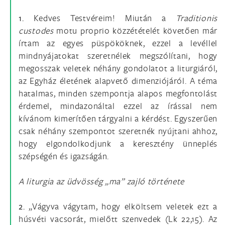
1.
Kedves Testvéreim! Miután a
Traditionis
custodes
motu proprio közzétételét követően már
írtam az egyes püspököknek, ezzel a levéllel
mindnyájatokat szeretnélek megszólítani, hogy
megosszak veletek néhány gondolatot a liturgiáról,
az Egyház életének alapvető dimenziójáról. A téma
hatalmas, minden szempontja alapos megfontolást
érdemel, mindazonáltal ezzel az írással nem
kívánom kimerítően tárgyalni a kérdést. Egyszerűen
csak néhány szempontot szeretnék nyújtani ahhoz,
hogy elgondolkodjunk a keresztény ünneplés
szépségén és igazságán.
A liturgia az üdvösség „ma” zajló története
2.
„Vágyva vágytam, hogy elköltsem veletek ezt a
húsvéti vacsorát, mielőtt szenvedek (Lk 22,15). Az