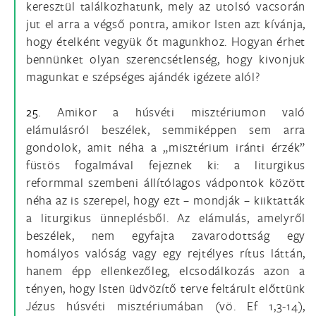
keresztül találkozhatunk, mely az utolsó vacsorán
jut el arra a végső pontra, amikor Isten azt kívánja,
hogy ételként vegyük őt magunkhoz. Hogyan érhet
bennünket olyan szerencsétlenség, hogy kivonjuk
magunkat e szépséges ajándék igézete alól?
25.
Amikor a húsvéti misztériumon való
elámulásról beszélek, semmiképpen sem arra
gondolok, amit néha a „misztérium iránti érzék”
füstös fogalmával fejeznek ki: a liturgikus
reformmal szembeni állítólagos vádpontok között
néha az is szerepel, hogy ezt – mondják – kiiktatták
a liturgikus ünneplésből. Az elámulás, amelyről
beszélek, nem egyfajta zavarodottság egy
homályos valóság vagy egy rejtélyes rítus láttán,
hanem épp ellenkezőleg, elcsodálkozás azon a
tényen, hogy Isten üdvözítő terve feltárult előttünk
Jézus húsvéti misztériumában (vö. Ef 1,3-14),