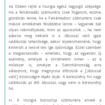
10.
Ebben rejlik a liturgia egész ragyogó szépsége.
Ha a feltámadás számunkra csak fogalom, eszme,
gondolat lenne; ha a Feltámadott számunkra csak
mások emlékének felidézése lenne – legyenek bár
olyan tekintélyesek, mint az apostolok –, ha nem
adatna meg nekünk is a Jézussal való igazi
találkozás lehetősége, akkor kijelenthetnénk, hogy
kimerült a testté lett Ige újdonsága. Ezzel szemben
a megtestesülés – amellett, hogy az egyetlen új
esemény, amelyet a történelem ismer – az a
módszer is, amelyet a Szentháromság arra
választott, hogy megnyissa előttünk a [Jézussal
való] közösségre lépés útját. A keresztény hit vagy
találkozás az élő Jézussal, vagy nem is keresztény
hit.
11.
A liturgia biztosítja számunkra ennek a