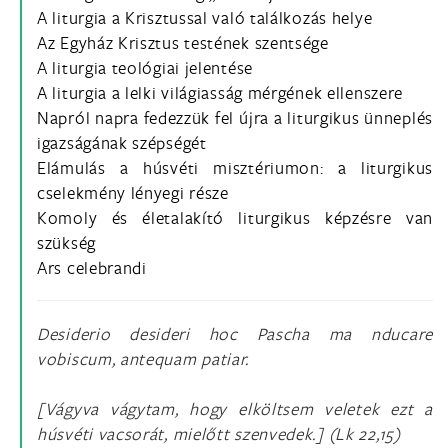
A liturgia a Krisztussal való találkozás helye
Az Egyház Krisztus testének szentsége
A liturgia teológiai jelentése
A liturgia a lelki világiasság mérgének ellenszere
Napról napra fedezzük fel újra a liturgikus ünneplés
igazságának szépségét
Elámulás a húsvéti misztériumon: a liturgikus
cselekmény lényegi része
Komoly és életalakító liturgikus képzésre van
szükség
Ars celebrandi
Desiderio desideri hoc Pascha ma nducare
vobiscum, antequam patiar.
[Vágyva vágytam, hogy elköltsem veletek ezt a
húsvéti vacsorát, mielőtt szenvedek.] (Lk 22,15)