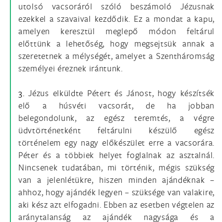
utolsó vacsoráról szóló beszámoló Jézusnak
ezekkel a szavaival kezdődik. Ez a mondat a kapu,
amelyen keresztül meglepő módon feltárul
előttünk a lehetőség, hogy megsejtsük annak a
szeretetnek a mélységét, amelyet a Szentháromság
személyei éreznek irántunk.
3.
Jézus elküldte Pétert és Jánost, hogy készítsék
elő a húsvéti vacsorát, de ha jobban
belegondolunk, az egész teremtés, a végre
üdvtörténetként feltárulni készülő egész
történelem egy nagy előkészület erre a vacsorára.
Péter és a többiek helyet foglalnak az asztalnál.
Nincsenek tudatában, mi történik, mégis szükség
van a jelenlétükre, hiszen minden ajándéknak –
ahhoz, hogy ajándék legyen – szüksége van valakire,
aki kész azt elfogadni. Ebben az esetben végtelen az
aránytalanság az ajándék nagysága és a