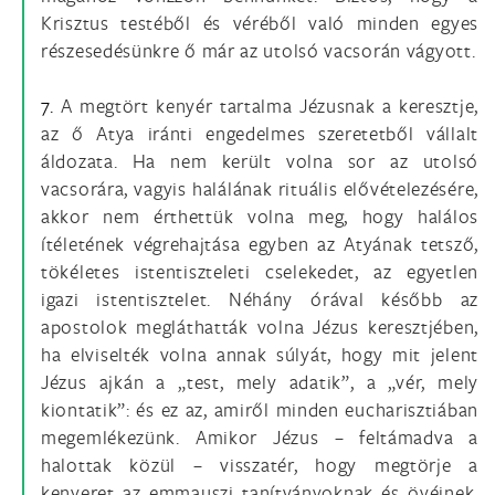
Krisztus testéből és véréből való minden egyes
részesedésünkre ő már az utolsó vacsorán vágyott.
7.
A megtört kenyér tartalma Jézusnak a keresztje,
az ő Atya iránti engedelmes szeretetből vállalt
áldozata. Ha nem került volna sor az utolsó
vacsorára, vagyis halálának rituális elővételezésére,
akkor nem érthettük volna meg, hogy halálos
ítéletének végrehajtása egyben az Atyának tetsző,
tökéletes istentiszteleti cselekedet, az egyetlen
igazi istentisztelet. Néhány órával később az
apostolok megláthatták volna Jézus keresztjében,
ha elviselték volna annak súlyát, hogy mit jelent
Jézus ajkán a „test, mely adatik”, a „vér, mely
kiontatik”: és ez az, amiről minden eucharisztiában
megemlékezünk. Amikor Jézus – feltámadva a
halottak közül – visszatér, hogy megtörje a
kenyeret az emmauszi tanítványoknak és övéinek,