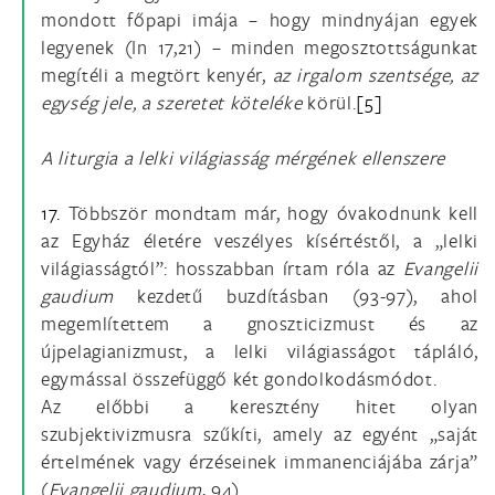
mondott főpapi imája – hogy mindnyájan egyek
legyenek (In 17,21) – minden megosztottságunkat
megítéli a megtört kenyér,
az irgalom szentsége, az
egység jele, a szeretet köteléke
körül.
[5]
A liturgia a lelki világiasság mérgének ellenszere
17.
Többször mondtam már, hogy óvakodnunk kell
az Egyház életére veszélyes kísértéstől, a „lelki
világiasságtól”: hosszabban írtam róla az
Evangelii
gaudium
kezdetű buzdításban (93-97), ahol
megemlítettem a gnoszticizmust és az
újpelagianizmust, a lelki világiasságot tápláló,
egymással összefüggő két gondolkodásmódot.
Az előbbi a keresztény hitet olyan
szubjektivizmusra szűkíti, amely az egyént „saját
értelmének vagy érzéseinek immanenciájába zárja”
(
Evangelii gaudium
, 94).