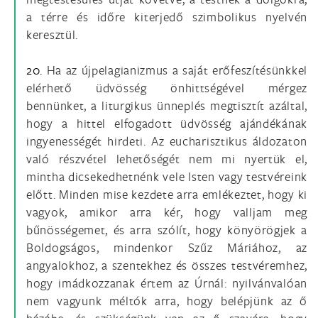
a térre és időre kiterjedő szimbolikus nyelvén
keresztül.
20.
Ha az újpelagianizmus a saját erőfeszítésünkkel
elérhető üdvösség önhittségével mérgez
bennünket, a liturgikus ünneplés megtisztít azáltal,
hogy a hittel elfogadott üdvösség ajándékának
ingyenességét hirdeti. Az eucharisztikus áldozaton
való részvétel lehetőségét nem mi nyertük el,
mintha dicsekedhetnénk vele Isten vagy testvéreink
előtt. Minden mise kezdete arra emlékeztet, hogy ki
vagyok, amikor arra kér, hogy valljam meg
bűnösségemet, és arra szólít, hogy könyörögjek a
Boldogságos, mindenkor Szűz Máriához, az
angyalokhoz, a szentekhez és összes testvéremhez,
hogy imádkozzanak értem az Úrnál: nyilvánvalóan
nem vagyunk méltók arra, hogy belépjünk az ő