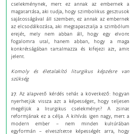
cselekménynek, mert ez annak az embernek a
magatartása, aki tudja, hogy szimbolikus gesztusok
sajátosságával áll szemben; ez annak az embernek
az elcsodálkozása, aki megtapasztalja a szimbólum
erejét, mely nem abban áll, hogy egy elvont
fogalomra utal, hanem abban, hogy a maga
konkrétságában tartalmazza és kifejezi azt, amit
jelent.
Komoly és életalakító liturgikus képzésre van
szükség
27.
Az alapvető kérdés tehát a következő: hogyan
nyerhetjük vissza azt a képességet, hogy teljesen
megéljük a liturgikus cselekményt? A zsinat
reformjának ez a célja. A kihívás igen nagy, mert a
modern ember – nem minden kultúrában
egyformán – elveszítette képességét arra, hogy