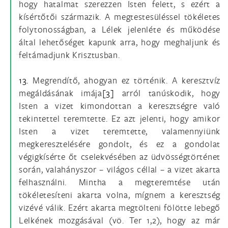
hogy hatalmat szerezzen Isten felett, s ezért a
kísértőtői származik. A megtestesüléssel tökéletes
folytonosságban, a Lélek jelenléte és működése
által lehetőséget kapunk arra, hogy meghaljunk és
feltámadjunk Krisztusban.
13.
Megrendítő, ahogyan ez történik. A keresztvíz
megáldásának imája
[3]
arról tanúskodik, hogy
Isten a vizet kimondottan a keresztségre való
tekintettel teremtette. Ez azt jelenti, hogy amikor
Isten a vizet teremtette, valamennyiünk
megkeresztelésére gondolt, és ez a gondolat
végigkísérte őt cselekvésében az üdvösségtörténet
során, valahányszor – világos céllal – a vizet akarta
felhasználni. Mintha a megteremtése után
tökéletesíteni akarta volna, mígnem a keresztség
vizévé válik. Ezért akarta megtölteni fölötte lebegő
Lelkének mozgásával (vö. Ter 1,2), hogy az már