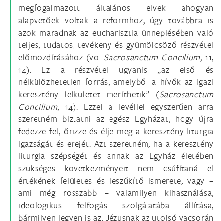
megfogalmazott általános elvek ahogyan
alapvetőek voltak a reformhoz, úgy továbbra is
azok maradnak az eucharisztia ünneplésében való
teljes, tudatos, tevékeny és gyümölcsöző részvétel
előmozdításához (vö.
Sacrosanctum Concilium,
11,
14). Ez a részvétel ugyanis „az első és
nélkülözhetetlen forrás, amelyből a hívők az igazi
keresztény lelkületet meríthetik” (
Sacrosanctum
Concilium
, 14). Ezzel a levéllel egyszerűen arra
szeretném biztatni az egész Egyházat, hogy újra
fedezze fel, őrizze és élje meg a keresztény liturgia
igazságát és erejét. Azt szeretném, ha a keresztény
liturgia szépségét és annak az Egyház életében
szükséges következményeit nem csúfítaná el
értékének felületes és leszűkítő ismerete, vagy –
ami még rosszabb – valamilyen kihasználása,
ideologikus felfogás szolgálatába állítása,
bármilyen legyen is az. Jézusnak az utolsó vacsorán