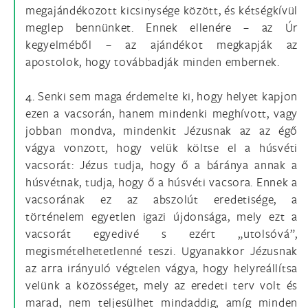
megajándékozott kicsinysége között, és kétségkívül
meglep bennünket. Ennek ellenére – az Úr
kegyelméből – az ajándékot megkapják az
apostolok, hogy továbbadják minden embernek.
4.
Senki sem maga érdemelte ki, hogy helyet kapjon
ezen a vacsorán, hanem mindenki meghívott, vagy
jobban mondva, mindenkit Jézusnak az az égő
vágya vonzott, hogy velük költse el a húsvéti
vacsorát: Jézus tudja, hogy ő a báránya annak a
húsvétnak, tudja, hogy ő a húsvéti vacsora. Ennek a
vacsorának ez az abszolút eredetisége, a
történelem egyetlen igazi újdonsága, mely ezt a
vacsorát egyedivé s ezért „utolsóvá”,
megismételhetetlenné teszi. Ugyanakkor Jézusnak
az arra irányuló végtelen vágya, hogy helyreállítsa
velünk a közösséget, mely az eredeti terv volt és
marad, nem teljesülhet mindaddig, amíg minden