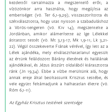
kezdettől tartalmazza a megszentelő erőt; a
vízözönkor arra használta, hogy megújítsa az
emberiséget (vö. Ter 6,1-9,29); visszaszorította és
szétválasztotta, hogy utat nyisson a szabaduláshoz
a Vörös-tengeren (vö. Kiv 14); megszentelte a
Jordánban, amikor alámerítette az Ige Lélekkel
átitatott testét (vö. Mt 3,13-17; Mk 1,9-11; Lk 3,21-
22). Végül összekeverte Fiának vérével, így lett az a
Lélek ajándéka, mely elválaszthatatlanul egyesült
az értünk feláldozott Bárány életének és halálának
ajándékával, és Jézus átszúrt oldalából kiárasztotta
ránk (Jn 19,34). Ebbe a vízbe merültünk alá, hogy
annak ereje által beoltassunk Krisztus testébe, és
vele együtt feltámadjunk a halhatatlan életre (vö.
Róm 6,1-11).
Az Egyház Krisztus testének szentsége