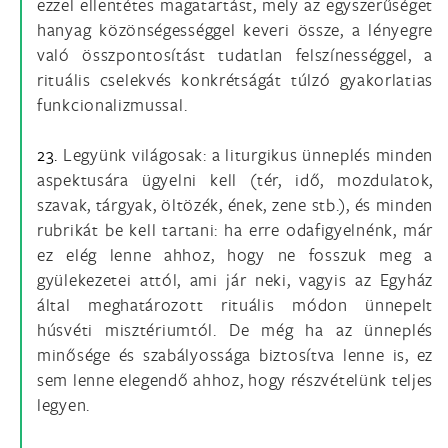
ezzel ellentétes magatartást, mely az egyszerűséget
hanyag közönségességgel keveri össze, a lényegre
való összpontosítást tudatlan felszínességgel, a
rituális cselekvés konkrétságát túlzó gyakorlatias
funkcionalizmussal.
23.
Legyünk világosak: a liturgikus ünneplés minden
aspektusára ügyelni kell (tér, idő, mozdulatok,
szavak, tárgyak, öltözék, ének, zene stb.), és minden
rubrikát be kell tartani: ha erre odafigyelnénk, már
ez elég lenne ahhoz, hogy ne fosszuk meg a
gyülekezetei attól, ami jár neki, vagyis az Egyház
által meghatározott rituális módon ünnepelt
húsvéti misztériumtól. De még ha az ünneplés
minősége és szabályossága biztosítva lenne is, ez
sem lenne elegendő ahhoz, hogy részvételünk teljes
legyen.