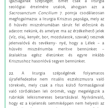
igazságának szépségét. Ismét csak a liturgia
teológiai értelmére utalok, ahogyan azt a
Sacrosanctum Concilium
7. pontja csodálatosan
megfogalmazta: a liturgia Krisztus papsága, mely az
ő húsvéti misztériumában tárult fel előttünk és
adatott nekünk, és amelyet ma az érzékelhető jelek
(víz, olaj, kenyér, bor, mozdulatok, szavak) tesznek
jelenvalóvá és tevékeny- nyé, hogy a Lélek – a
húsvéti misztériumba merítve bennünket –
átalakítsa egész életünket és egyre inkább
Krisztushoz hasonlóvá tegyen bennünket.
22.
A liturgia szépségének folyamatos
újrafelfedezése nem rituális esztétizmusra való
törekvés, mely csak a rítus külső formaságaival
való törődésben leli örömét, vagy megelégszik a
rubrikák lelkiismeretes betartásával. Nyilvánvaló,
hogy ez a kijelentés semmiképpen nem helyesli az