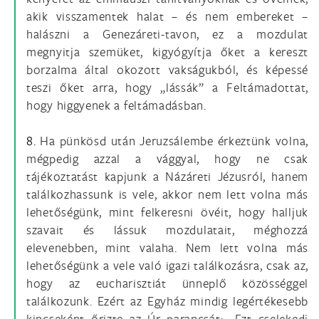
akik visszamentek halat – és nem embereket –
halászni a Genezáreti-tavon, ez a mozdulat
megnyitja szemüket, kigyógyítja őket a kereszt
borzalma által okozott vakságukból, és képessé
teszi őket arra, hogy „lássák” a Feltámadottat,
hogy higgyenek a feltámadásban.
8.
Ha pünkösd után Jeruzsálembe érkeztünk volna,
mégpedig azzal a vággyal, hogy ne csak
tájékoztatást kapjunk a Názáreti Jézusról, hanem
találkozhassunk is vele, akkor nem lett volna más
lehetőségünk, mint felkeresni övéit, hogy halljuk
szavait és lássuk mozdulatait, méghozzá
elevenebben, mint valaha. Nem lett volna más
lehetőségünk a vele való igazi találkozásra, csak az,
hogy az eucharisztiát ünneplő közösséggel
találkozunk. Ezért az Egyház mindig legértékesebb
kincseként őrizte az Úr parancsát: „Ezt cselekedj