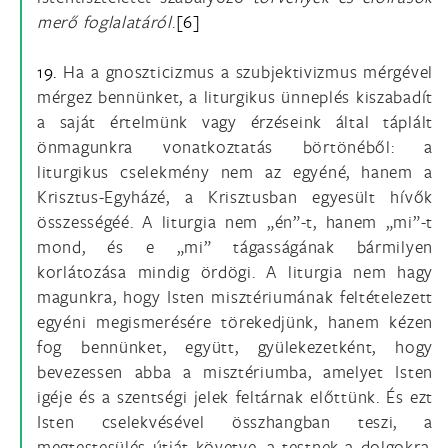
merő foglalatáról
.
[6]
19.
Ha a gnoszticizmus a szubjektivizmus mérgével
mérgez bennünket, a liturgikus ünneplés kiszabadít
a saját értelmünk vagy érzéseink által táplált
önmagunkra vonatkoztatás börtönéből: a
liturgikus cselekmény nem az egyéné, hanem a
Krisztus-Egyházé, a Krisztusban egyesült hívők
összességéé. A liturgia nem „én”-t, hanem „mi”-t
mond, és e „mi” tágasságának bármilyen
korlátozása mindig ördögi. A liturgia nem hagy
magunkra, hogy Isten misztériumának feltételezett
egyéni megismerésére törekedjünk, hanem kézen
fog bennünket, együtt, gyülekezetként, hogy
bevezessen abba a misztériumba, amelyet Isten
igéje és a szentségi jelek feltárnak előttünk. És ezt
Isten cselekvésével összhangban teszi, a
megtestesülés útját követve, a testnek a dolgokra,