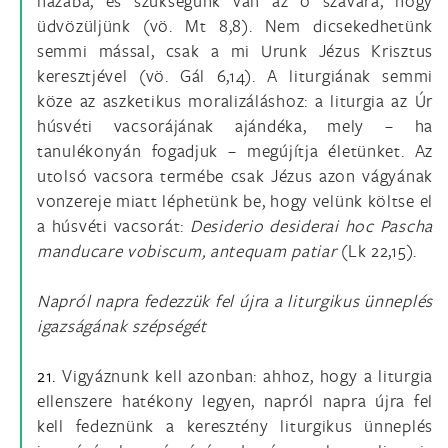
házába, és szükségünk van az ő szavára, hogy
üdvözüljünk (vö. Mt 8,8). Nem dicsekedhetünk
semmi mással, csak a mi Urunk Jézus Krisztus
keresztjével (vö. Gál 6,14). A liturgiának semmi
köze az aszketikus moralizáláshoz: a liturgia az Úr
húsvéti vacsorájának ajándéka, mely – ha
tanulékonyán fogadjuk – megújítja életünket. Az
utolsó vacsora termébe csak Jézus azon vágyának
vonzereje miatt léphetünk be, hogy velünk költse el
a húsvéti vacsorát:
Desiderio desiderai hoc Pascha
manducare vobiscum, antequam patiar
(Lk 22,15).
Napról napra fedezzük fel újra a liturgikus ünneplés
igazságának szépségét
21.
Vigyáznunk kell azonban: ahhoz, hogy a liturgia
ellenszere hatékony legyen, napról napra újra fel
kell fedeznünk a keresztény liturgikus ünneplés