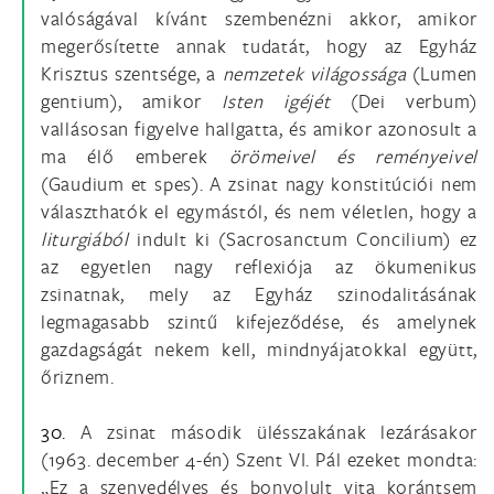
valóságával kívánt szembenézni akkor, amikor
megerősítette annak tudatát, hogy az Egyház
Krisztus szentsége, a
nemzetek világossága
(Lumen
gentium), amikor
Isten igéjét
(Dei verbum)
vallásosan figyelve hallgatta, és amikor azonosult a
ma élő emberek
örömeivel és reményeivel
(Gaudium et spes). A zsinat nagy konstitúciói nem
választhatók el egymástól, és nem véletlen, hogy a
liturgiából
indult ki (Sacrosanctum Concilium) ez
az egyetlen nagy reflexiója az ökumenikus
zsinatnak, mely az Egyház szinodalitásának
legmagasabb szintű kifejeződése, és amelynek
gazdagságát nekem kell, mindnyájatokkal együtt,
őriznem.
30.
A zsinat második ülésszakának lezárásakor
(1963. december 4-én) Szent VI. Pál ezeket mondta:
„Ez a szenvedélyes és bonyolult vita korántsem