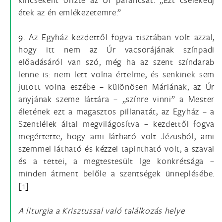
étek az én emlékezetemre.”
9.
Az Egyház kezdettől fogva tisztában volt azzal,
hogy itt nem az Úr vacsorájának színpadi
előadásáról van szó, még ha az szent színdarab
lenne is: nem lett volna értelme, és senkinek sem
jutott volna eszébe – különösen Máriának, az Úr
anyjának szeme láttára – „színre vinni” a Mester
életének ezt a magasztos pillanatát, az Egyház – a
Szentlélek által megvilágosítva – kezdettől fogva
megértette, hogy ami látható volt Jézusból, ami
szemmel látható és kézzel tapintható volt, a szavai
és a tettei, a megtestesült Ige konkrétsága –
minden átment belőle a szentségek ünneplésébe.
[1]
A liturgia a Krisztussal való találkozás helye