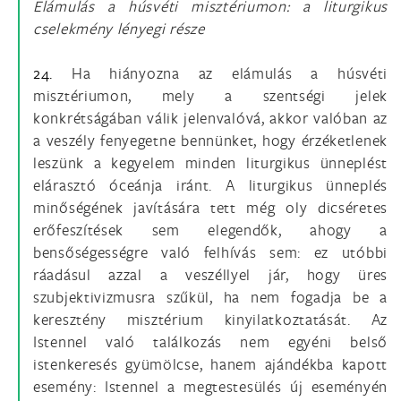
Elámulás a húsvéti misztériumon: a liturgikus
cselekmény lényegi része
24.
Ha hiányozna az elámulás a húsvéti
misztériumon, mely a szentségi jelek
konkrétságában válik jelenvalóvá, akkor valóban az
a veszély fenyegetne bennünket, hogy érzéketlenek
leszünk a kegyelem minden liturgikus ünneplést
elárasztó óceánja iránt. A liturgikus ünneplés
minőségének javítására tett még oly dicséretes
erőfeszítések sem elegendők, ahogy a
bensőségességre való felhívás sem: ez utóbbi
ráadásul azzal a veszéllyel jár, hogy üres
szubjektivizmusra szűkül, ha nem fogadja be a
keresztény misztérium kinyilatkoztatását. Az
Istennel való találkozás nem egyéni belső
istenkeresés gyümölcse, hanem ajándékba kapott
esemény: Istennel a megtestesülés új eseményén