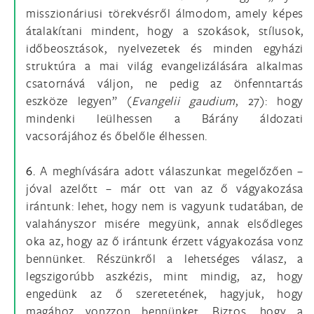
misszionáriusi törekvésről álmodom, amely képes
átalakítani mindent, hogy a szokások, stílusok,
időbeosztások, nyelvezetek és minden egyházi
struktúra a mai világ evangelizálására alkalmas
csatornává váljon, ne pedig az önfenntartás
eszköze legyen” (
Evangelii gaudium
, 27): hogy
mindenki leülhessen a Bárány áldozati
vacsorájához és őbelőle élhessen.
6.
A meghívására adott válaszunkat megelőzően –
jóval azelőtt – már ott van az ő vágyakozása
irántunk: lehet, hogy nem is vagyunk tudatában, de
valahányszor misére megyünk, annak elsődleges
oka az, hogy az ő irántunk érzett vágyakozása vonz
bennünket. Részünkről a lehetséges válasz, a
legszigorúbb aszkézis, mint mindig, az, hogy
engedünk az ő szeretetének, hagyjuk, hogy
magához vonzzon bennünket. Biztos, hogy a