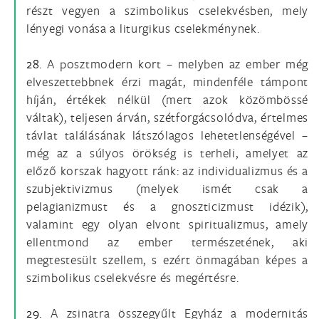
részt vegyen a szimbolikus cselekvésben, mely
lényegi vonása a liturgikus cselekménynek.
28.
A posztmodern kort – melyben az ember még
elveszettebbnek érzi magát, mindenféle támpont
híján, értékek nélkül (mert azok közömbössé
váltak), teljesen árván, szétforgácsolódva, értelmes
távlat találásának látszólagos lehetetlenségével –
még az a súlyos örökség is terheli, amelyet az
előző korszak hagyott ránk: az individualizmus és a
szubjektivizmus (melyek ismét csak a
pelagianizmust és a gnoszticizmust idézik),
valamint egy olyan elvont spiritualizmus, amely
ellentmond az ember természetének, aki
megtestesült szellem, s ezért önmagában képes a
szimbolikus cselekvésre és megértésre.
29.
A zsinatra összegyűlt Egyház a modernitás