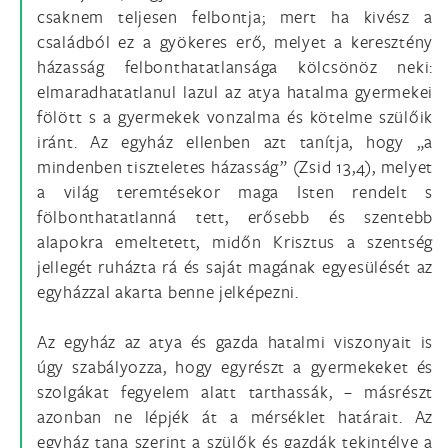
csaknem teljesen felbontja; mert ha kivész a
családból ez a gyökeres erő, melyet a keresztény
házasság felbonthatatlansága kölcsönöz neki:
elmaradhatatlanul lazul az atya hatalma gyermekei
fölött s a gyermekek vonzalma és kötelme szülőik
iránt. Az egyház ellenben azt tanítja, hogy „a
mindenben tiszteletes házasság” (Zsid 13,4), melyet
a világ teremtésekor maga Isten rendelt s
fölbonthatatlanná tett, erősebb és szentebb
alapokra emeltetett, midőn Krisztus a szentség
jellegét ruházta rá és saját magának egyesülését az
egyházzal akarta benne jelképezni.
Az egyház az atya és gazda hatalmi viszonyait is
úgy szabályozza, hogy egyrészt a gyermekeket és
szolgákat fegyelem alatt tarthassák, – másrészt
azonban ne lépjék át a mérséklet határait. Az
egyház tana szerint a szülők és gazdák tekintélye a