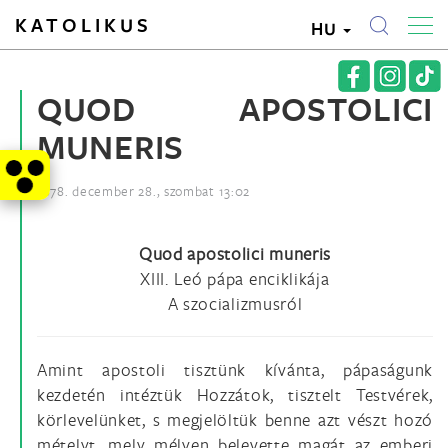
KATOLIKUS
HU
QUOD APOSTOLICI
MUNERIS
1878. december 28., szombat 13:02
Quod apostolici muneris
XIII. Leó pápa enciklikája
A szocializmusról
Amint apostoli tisztünk kívánta, pápaságunk
kezdetén intéztük Hozzátok, tisztelt Testvérek,
körlevelünket, s megjelöltük benne azt vészt hozó
mételyt, mely mélyen belevette magát az emberi