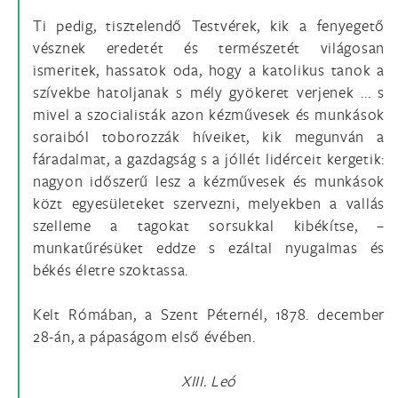
Ti pedig, tisztelendő Testvérek, kik a fenyegető
vésznek eredetét és természetét világosan
ismeritek, hassatok oda, hogy a katolikus tanok a
szívekbe hatoljanak s mély gyökeret verjenek ... s
mivel a szocialisták azon kézművesek és munkások
soraiból toborozzák híveiket, kik megunván a
fáradalmat, a gazdagság s a jóllét lidérceit kergetik:
nagyon időszerű lesz a kézművesek és munkások
közt egyesületeket szervezni, melyekben a vallás
szelleme a tagokat sorsukkal kibékítse, –
munkatűrésüket eddze s ezáltal nyugalmas és
békés életre szoktassa.
Kelt Rómában, a Szent Péternél, 1878. december
28-án, a pápaságom első évében.
XIII. Leó