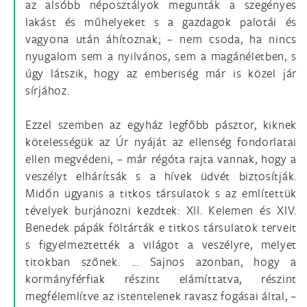
az alsóbb néposztályok megunták a szegényes
lakást és műhelyeket s a gazdagok palotái és
vagyona után áhítoznak; – nem csoda, ha nincs
nyugalom sem a nyilvános, sem a magánéletben, s
úgy látszik, hogy az emberiség már is közel jár
sírjához.
Ezzel szemben az egyház legfőbb pásztor, kiknek
kötelességük az Úr nyáját az ellenség fondorlatai
ellen megvédeni, – már régóta rajta vannak, hogy a
veszélyt elhárítsák s a hívek üdvét biztosítják.
Midőn ugyanis a titkos társulatok s az említettük
tévelyek burjánozni kezdtek: XII. Kelemen és XIV.
Benedek pápák föltárták e titkos társulatok terveit
s figyelmeztették a világot a veszélyre, melyet
titokban szőnek. ... Sajnos azonban, hogy a
kormányférfiak részint elámíttatva, részint
megfélemlítve az istentelenek ravasz fogásai által, –