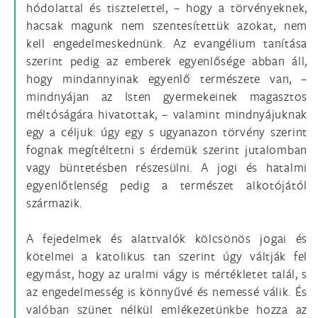
hódolattal és tisztelettel, – hogy a törvényeknek,
hacsak magunk nem szentesítettük azokat, nem
kell engedelmeskednünk. Az evangélium tanítása
szerint pedig az emberek egyenlősége abban áll,
hogy mindannyinak egyenlő természete van, –
mindnyájan az Isten gyermekeinek magasztos
méltóságára hivatottak, – valamint mindnyájuknak
egy a céljuk: úgy egy s ugyanazon törvény szerint
fognak megítéltetni s érdemük szerint jutalomban
vagy büntetésben részesülni. A jogi és hatalmi
egyenlőtlenség pedig a természet alkotójától
származik.
A fejedelmek és alattvalók kölcsönös jogai és
kötelmei a katolikus tan szerint úgy váltják fel
egymást, hogy az uralmi vágy is mértékletet talál, s
az engedelmesség is könnyűvé és nemessé válik. És
valóban szünet nélkül emlékezetünkbe hozza az