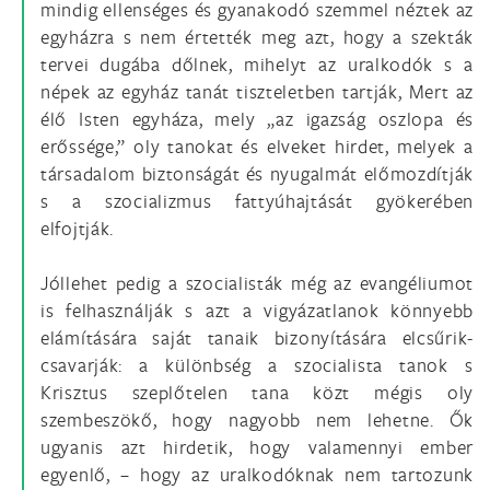
mindig ellenséges és gyanakodó szemmel néztek az
egyházra s nem értették meg azt, hogy a szekták
tervei dugába dőlnek, mihelyt az uralkodók s a
népek az egyház tanát tiszteletben tartják, Mert az
élő Isten egyháza, mely „az igazság oszlopa és
erőssége,” oly tanokat és elveket hirdet, melyek a
társadalom biztonságát és nyugalmát előmozdítják
s a szocializmus fattyúhajtását gyökerében
elfojtják.
Jóllehet pedig a szocialisták még az evangéliumot
is felhasználják s azt a vigyázatlanok könnyebb
elámítására saját tanaik bizonyítására elcsűrik-
csavarják: a különbség a szocialista tanok s
Krisztus szeplőtelen tana közt mégis oly
szembeszökő, hogy nagyobb nem lehetne. Ők
ugyanis azt hirdetik, hogy valamennyi ember
egyenlő, – hogy az uralkodóknak nem tartozunk