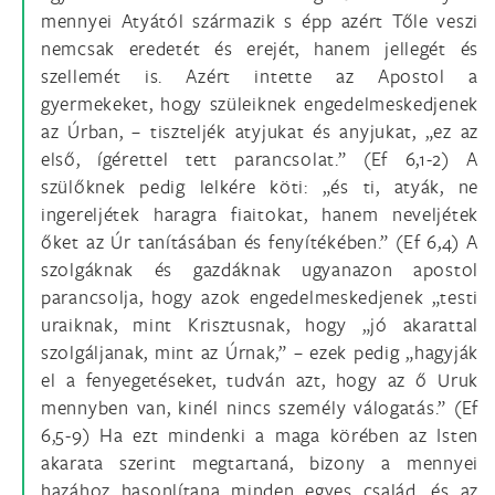
mennyei Atyától származik s épp azért Tőle veszi
nemcsak eredetét és erejét, hanem jellegét és
szellemét is. Azért intette az Apostol a
gyermekeket, hogy szüleiknek engedelmeskedjenek
az Úrban, – tiszteljék atyjukat és anyjukat, „ez az
első, ígérettel tett parancsolat.” (Ef 6,1-2) A
szülőknek pedig lelkére köti: „és ti, atyák, ne
ingereljétek haragra fiaitokat, hanem neveljétek
őket az Úr tanításában és fenyítékében.” (Ef 6,4) A
szolgáknak és gazdáknak ugyanazon apostol
parancsolja, hogy azok engedelmeskedjenek „testi
uraiknak, mint Krisztusnak, hogy „jó akarattal
szolgáljanak, mint az Úrnak,” – ezek pedig „hagyják
el a fenyegetéseket, tudván azt, hogy az ő Uruk
mennyben van, kinél nincs személy válogatás.” (Ef
6,5-9) Ha ezt mindenki a maga körében az Isten
akarata szerint megtartaná, bizony a mennyei
hazához hasonlítana minden egyes család, és az