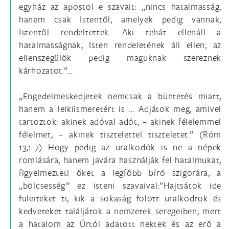
egyház az apostol e szavait: „nincs hatalmasság,
hanem csak Istentől, amelyek pedig vannak,
Istentől rendeltettek. Aki tehát ellenáll a
hatalmasságnak, Isten rendeletének áll ellen; az
ellenszegülök pedig maguknak szereznek
kárhozatot.”…
„Engedelmeskedjetek nemcsak a büntetés miatt,
hanem a lelkiismeretért is ... Adjátok meg, amivel
tartoztok: akinek adóval adót, – akinek félelemmel
félelmet, – akinek tisztelettel tiszteletet.” (Róm
13,1-7) Hogy pedig az uralkodók is ne a népek
romlására, hanem javára használják fel hatalmukat,
figyelmezteti őket a legfőbb bíró szigorára, a
„bölcsesség” ez isteni szavaival:”Hajtsátok ide
füleiteket ti, kik a sokaság fölött uralkodtok és
kedveteket találjátok a nemzetek seregeiben; mert
a hatalom az Úrtól adatott nektek és az erő a