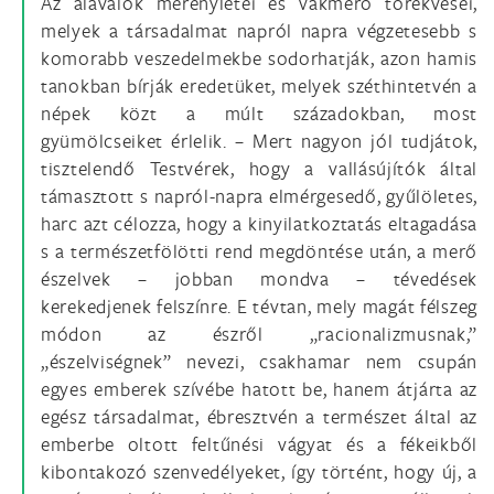
Az alávalók merényletei és vakmerő törekvései,
melyek a társadalmat napról napra végzetesebb s
komorabb veszedelmekbe sodorhatják, azon hamis
tanokban bírják eredetüket, melyek széthintetvén a
népek közt a múlt századokban, most
gyümölcseiket érlelik. – Mert nagyon jól tudjátok,
tisztelendő Testvérek, hogy a vallásújítók által
támasztott s napról-napra elmérgesedő, gyűlöletes,
harc azt célozza, hogy a kinyilatkoztatás eltagadása
s a természetfölötti rend megdöntése után, a merő
észelvek – jobban mondva – tévedések
kerekedjenek felszínre. E tévtan, mely magát félszeg
módon az észről „racionalizmusnak,”
„észelviségnek” nevezi, csakhamar nem csupán
egyes emberek szívébe hatott be, hanem átjárta az
egész társadalmat, ébresztvén a természet által az
emberbe oltott feltűnési vágyat és a fékeikből
kibontakozó szenvedélyeket, így történt, hogy új, a