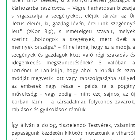
kárhozatba taszította. – Végre hathatósan biztatja
s vigasztalja a szegényeket, eléjük tárván az Úr
Jézus életét, ki, gazdag lévén, érettünk szegénnyé
lett” (2Kor 8,9), s ismételgeti szavait, melyek
szerint „boldogok a szegények, mert övék a
mennyek országa.” – Ki ne látná, hogy ez a módja a
szegények és gazdagok közt való régi szakadás és
idegenkedés megszüntetésének? S valóban a
történet is tanúsítja, hogy ahol a kibékítés ezen
módját megvetik: ott vagy rabszolgaságba süllyed
az emberek nagy része – példa rá a pogány
műveltség; – vagy pedig – mint ezt, sajnos, az új
korban látni – a társadalmat folytonos zavarok,
rablások és gyilkolások rémítik
Így állván a dolog, tisztelendő Testvérek, valamint
pápaságunk kezdetén kikötőt mutattunk a vihartól