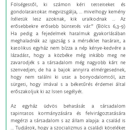
Fölségestől, ki számon kéri tetteiteket és
gondolataitokat megvizsgálja, ... mivelhogy kemény
ítéletük lesz azoknak, kik uralkodnak ... Az
erősebbekre erősebb büntetés vár.” (Bölcs 6,3-9)
Ha pedig a fejedelmek hatalmuk gyakorlásában
meghaladnák az igazság s a mérséklet határait, a
katolikus egyház nem bízza a nép kénye-kedvére a
lázadást, hogy a közbéke még inkább meg ne
zavarodjék s a társadalom még nagyobb kárt ne
szenvedjen; de ha a bajok annyira elmérgesednek,
hogy nem találni ki utat a bonyodalomtól, azt
sürgeti, hogy imával s a béketűrés érdemei által
erőszakoljuk ki az Isten segélyét.
Az egyház üdvös behatását a társadalom
tapintatos kormányzására és felvirágoztatására
megérzi a társadalom s az állam alapja: a család is
... Tudjátok, hogy a szocializmus a családi köteléket