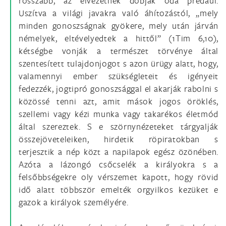
rosszabb, az élvezetnek dobják oda prédául.
Uszítva a világi javakra való áhítozástól, „mely
minden gonoszságnak gyökere, mely után járván
némelyek, eltévelyedtek a hittől” (1Tim 6,10),
kétségbe vonják a természet törvénye által
szentesített tulajdonjogot s azon ürügy alatt, hogy,
valamennyi ember szükségleteit és igényeit
fedezzék, jogtipró gonoszsággal el akarják rabolni s
közössé tenni azt, amit mások jogos öröklés,
szellemi vagy kézi munka vagy takarékos életmód
által szereztek. S e szörnynézeteket tárgyalják
összejöveteleiken, hirdetik röpiratokban s
terjesztik a nép közt a napilapok egész özönében.
Azóta a lázongó csőcselék a királyokra s a
felsőbbségekre oly vérszemet kapott, hogy rövid
idő alatt többször emelték orgyilkos kezüket e
gazok a királyok személyére.