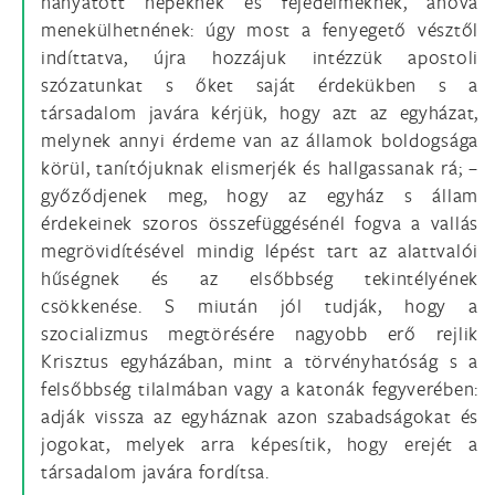
hányatott népeknek és fejedelmeknek, ahová
menekülhetnének: úgy most a fenyegető vésztől
indíttatva, újra hozzájuk intézzük apostoli
szózatunkat s őket saját érdekükben s a
társadalom javára kérjük, hogy azt az egyházat,
melynek annyi érdeme van az államok boldogsága
körül, tanítójuknak elismerjék és hallgassanak rá; –
győződjenek meg, hogy az egyház s állam
érdekeinek szoros összefüggésénél fogva a vallás
megrövidítésével mindig lépést tart az alattvalói
hűségnek és az elsőbbség tekintélyének
csökkenése. S miután jól tudják, hogy a
szocializmus megtörésére nagyobb erő rejlik
Krisztus egyházában, mint a törvényhatóság s a
felsőbbség tilalmában vagy a katonák fegyverében:
adják vissza az egyháznak azon szabadságokat és
jogokat, melyek arra képesítik, hogy erejét a
társadalom javára fordítsa.