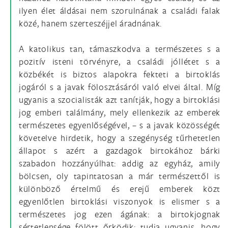
ilyen élet áldásai nem szorulnának a családi falak
közé, hanem szerteszéjjel áradnának.
A katolikus tan, támaszkodva a természetes s a
pozitív isteni törvényre, a családi jóllétet s a
közbékét is biztos alapokra fekteti a birtoklás
jogáról s a javak fölosztásáról való elvei által. Míg
ugyanis a szocialisták azt tanítják, hogy a birtoklási
jog emberi találmány, mely ellenkezik az emberek
természetes egyenlőségével, – s a javak közösségét
követelve hirdetik, hogy a szegénység tűrhetetlen
állapot s azért a gazdagok birtokához bárki
szabadon hozzányúlhat: addig az egyház, amily
bölcsen, oly tapintatosan a már természettől is
különböző értelmű és erejű emberek közt
egyenlőtlen birtoklási viszonyok is elismer s a
természetes jog ezen ágának: a birtokjognak
sértetlensége fölött őrködik; tudja ugyanis, hogy