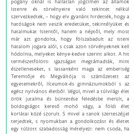
pogány oknál is hallatlan jogcímen az államok
Istenre és törvényeire való tekintet nélkül
szervezkedtek, – hogy elv gyanánt hirdették, hogy a
hatóságok nem veszik eredetüket, tekintélyüket és
hatalmukat Istentől, hanem a néptől, mely most
már azt gondolta, hogy fölszabadult az isteni
hatalom jogara alól, s csak azon törvényeknek kell
hódolnia, melyeket kénye-kedve szerint alkot. A hit
természetfölötti igazságait megtámadták, mint
észelleneseket, s lassanként maga az emberiség
Teremtője és Megváltója is száműzetett az
egyetemekről, líceumok-és gimnáziumokból s az
egész nyilvános életből. Végül, mivel a túlvilági élet
örök jutalma és büntetése feledésbe merült, a
boldogságot kereső mohó vágy, a földi élet
korlátai közé szorult. S mivel a tanok szerteszéjjel
terjedtek, s nyomukban a gondolkozást és életet
egy túlzott szabadosság mételyezi: nem csoda, ha