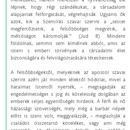
lépnek, hogy régi szándékukat, a társadalom
alapjainak felforgatását, végrehajtsák. Ugyanis ők
azok, kik a Szentírás szavai szerint a „testet
megfertőztetik, a felsőbbséget megvetik, a
méltóságot káromolják.” (Jud 8) Mindent
földúlnak, semmit sem kímélnek abból, amit az
isteni s emberi törvények a társadalmi élet
biztonságára és felvirágoztatására létesítettek.
A felsőbbségektől, melyeknek az apostol szavai
szerint azért jár minden lélektől hódolat, mivel a
hatalmat Istentől nyerték, – megtagadják az
engedelmességet s jog és kötelesség dolgában az
emberek teljes egyenlőségét hirdetik. A férfi és nő
házassági szövetségét, mely még a barbár népek
előtt is szent volt, meggyalázzák, – meglazítják a
családot összetartó köteléket, vagy ami még