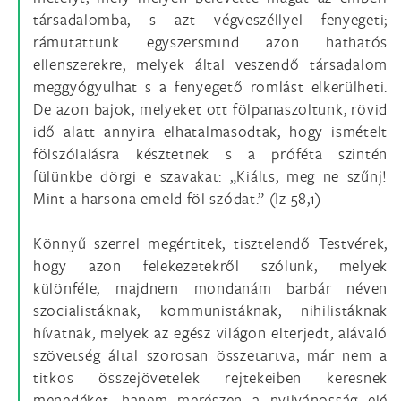
társadalomba, s azt végveszéllyel fenyegeti;
rámutattunk egyszersmind azon hathatós
ellenszerekre, melyek által veszendő társadalom
meggyógyulhat s a fenyegető romlást elkerülheti.
De azon bajok, melyeket ott fölpanaszoltunk, rövid
idő alatt annyira elhatalmasodtak, hogy ismételt
fölszólalásra késztetnek s a próféta szintén
fülünkbe dörgi e szavakat: „Kiálts, meg ne szűnj!
Mint a harsona emeld föl szódat.” (Iz 58,1)
Könnyű szerrel megértitek, tisztelendő Testvérek,
hogy azon felekezetekről szólunk, melyek
különféle, majdnem mondanám barbár néven
szocialistáknak, kommunistáknak, nihilistáknak
hívatnak, melyek az egész világon elterjedt, alávaló
szövetség által szorosan összetartva, már nem a
titkos összejövetelek rejtekeiben keresnek
menedéket, hanem merészen a nyilvánosság elé