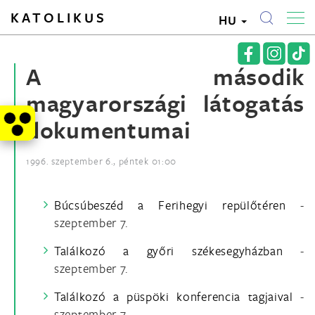
KATOLIKUS
HU
A második
magyarországi látogatás
dokumentumai
1996. szeptember 6., péntek 01:00
Búcsúbeszéd a Ferihegyi repülőtéren
-
szeptember 7.
Találkozó a győri székesegyházban
-
szeptember 7.
Találkozó a püspöki konferencia tagjaival
-
szeptember 7.