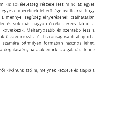
m kis tökéletesség részese lesz mind az egyes
 egyes embereknek lehetősége nyílik arra, hogy
 a mennyei segítség elnyerésének csalhatatlan
ület és sok más nagyon értékes erény fakad, a
s következik. Méltányosabb és szentebb lesz a
ok összetartozása és biztonságosabb állapotba
let számára bármilyen formában hasznos lehet.
oldogulásáért, ha csak ennek szolgálatára lenne
ről kívánunk szólni, melynek kezdete és alapja a