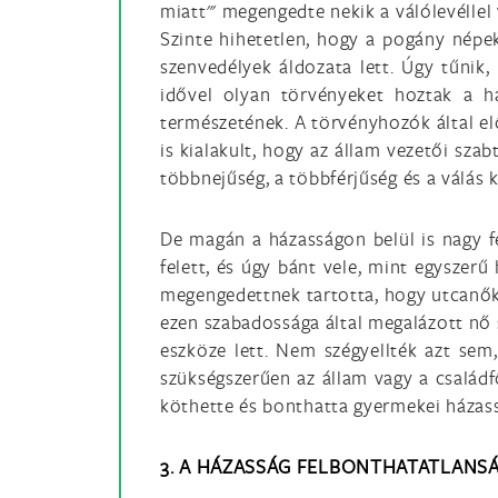
miatt"' megengedte nekik a válólevéllel 
Szinte hihetetlen, hogy a pogány népe
szenvedélyek áldozata lett. Úgy tűnik,
idővel olyan törvényeket hoztak a h
természetének. A törvényhozók által el
is kialakult, hogy az állam vezetői sza
többnejűség, a többférjűség és a válás 
De magán a házasságon belül is nagy fe
felett, és úgy bánt vele, mint egyszerű
megengedettnek tartotta, hogy utcanőkke
ezen szabadossága által megalázott nő 
eszköze lett. Nem szégyellték azt sem,
szükségszerűen az állam vagy a családf
köthette és bonthatta gyermekei házassá
3. A HÁZASSÁG FELBONTHATATLANS