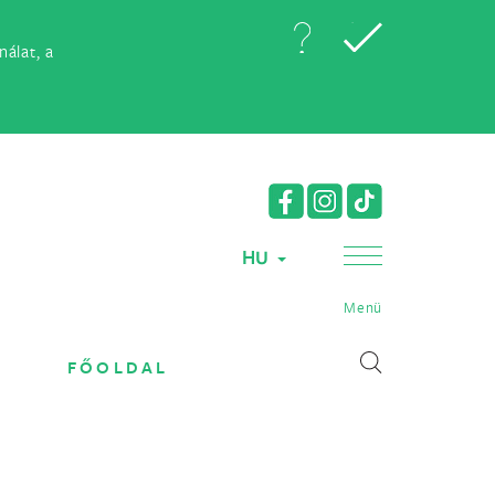
álat, a
HU
Menü
FŐOLDAL