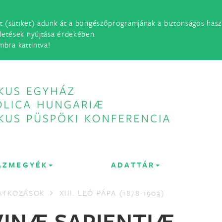
t (sütiket) adunk át a böngészőprogramjának a biztonságos haszn
detések nyújtása érdekében.
mbra kattintva!
ÁZMEGYÉK
ADATTÁR
LATKOZÁSOK
XIII. LEÓ PÁPA (1878-1903)
INÆ SAPIENTIÆ