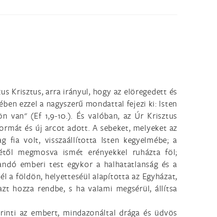
s Krisztus, arra irányul, hogy az elöregedett és
ében ezzel a nagyszerű mondattal fejezi ki: Isten
n van" (Ef 1,9-10.). És valóban, az Úr Krisztus
ormát és új arcot adott. A sebeket, melyeket az
fia volt, visszaállította Isten kegyelmébe; a
yétől megmosva ismét erényekkel ruházta föl;
andó emberi test egykor a halhatatlanság és a
 a földön, helyetteséül alapította az Egyházat,
zt hozza rendbe, s ha valami megsérül, állítsa
rinti az embert, mindazonáltal drága és üdvös