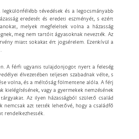
a legkülönfélébb tévedések és a legocsmányabb
ázasság eredetét és eredeti eszményét, s ezért
yanokat, melyek megfeleltek volna a házasság
ségnek, meg nem tartóit ágyasoknak nevezték. Az
örvény miatt sokakat ért jogsérelem. Ezenkívül a
.
. A férfi ugyanis tulajdonjogot nyert a feleség
vedélyei élvezetében teljesen szabadnak vélte, s
se volna, és a méltóság fölmentene alóla. A férj
ak kielégítésének, vagy a gyermekek nemzésének
 tárgyakat. Az ilyen házasságból születő család
ek nemcsak azt tették lehetővé, hogy a családfő
nt rendelkezhessék.