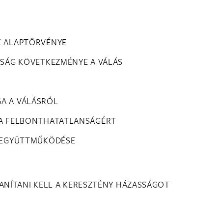
K ALAPTÖRVÉNYE
ASSÁG KÖVETKEZMÉNYE A VÁLÁS
GA A VÁLÁSRÓL
A A FELBONTHATATLANSÁGÉRT
M EGYÜTTMŰKÖDÉSE
TANÍTANI KELL A KERESZTÉNY HÁZASSÁGOT