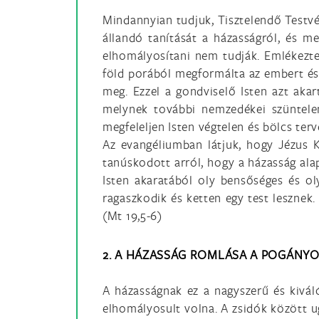
Mindannyian tudjuk, Tisztelendő Testvér
állandó tanítását a házasságról, és m
elhomályosítani nem tudják. Emlékezte
föld porából megformálta az embert és a
meg. Ezzel a gondviselő Isten azt aka
melynek további nemzedékei szüntelen
megfeleljen Isten végtelen és bölcs ter
Az evangéliumban látjuk, hogy Jézus Kr
tanúskodott arról, hogy a házasság alap
Isten akaratából oly bensőséges és ol
ragaszkodik és ketten egy test lesznek
(Mt 19,5-6)
2. A HÁZASSÁG ROMLÁSA A POGÁNYO
A házasságnak ez a nagyszerű és kivá
elhomályosult volna. A zsidók között u