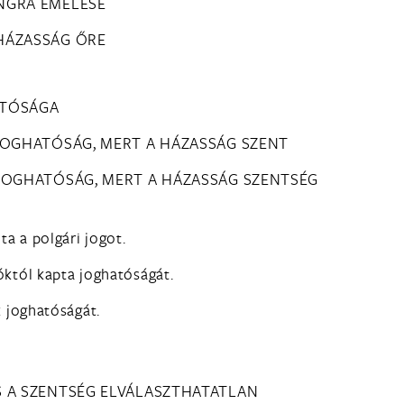
ANGRA EMELÉSE
 HÁZASSÁG ŐRE
ATÓSÁGA
A JOGHATÓSÁG, MERT A HÁZASSÁG SZENT
A JOGHATÓSÁG, MERT A HÁZASSÁG SZENTSÉG
ta a polgári jogot.
któl kapta joghatóságát.
k joghatóságát.
ÉS A SZENTSÉG ELVÁLASZTHATATLAN