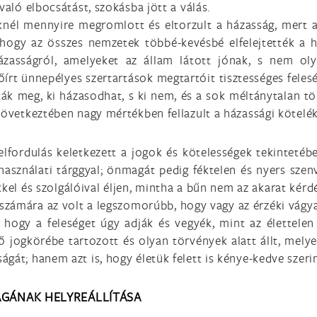
való elbocsátást, szokásba jött a válás.
knél mennyire megromlott és eltorzult a házasság, mert 
 hogy az összes nemzetek többé-kevésbé elfelejtették a h
ázasságról, amelyeket az állam látott jónak, s nem ol
őírt ünnepélyes szertartások megtartóit tisztességes fele
bták meg, ki házasodhat, s ki nem, és a sok méltánytalan t
következtében nagy mértékben fellazult a házassági kötelék
lfordulás keletkezett a jogok és kötelességek tekintetében
 használati tárggyal; önmagát pedig féktelen és nyers szen
l és szolgálóival éljen, mintha a bűn nem az akarat kérdé
számára az volt a legszomorúbb, hogy vagy az érzéki vágy
 hogy a feleséget úgy adják és vegyék, mint az élettelen
ő jogkörébe tartozott és olyan törvények alatt állt, mely
gát; hanem azt is, hogy életük felett is kénye-kedve szeri
ÁGÁNAK HELYREÁLLÍTÁSA