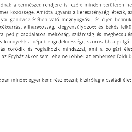
dnak a természet rendjére is; ezért minden területen ne
es közössége. Amióta ugyanis a kereszténység létezik, az
tyai gondviselésében való megnyugvást, és éljen bennük
éktartás, állhatatosság, kiegyensúlyozott és békés lelk
ra pedig csodálatos méltóság, szilárdság és megbecsülé
és könnyebb a népek engedelmessége, szorosabb a polgár
llás törődik és foglalkozik mindazzal, ami a polgári é
 az Egyház akkor sem tehetne többet az emberiség földi b
an mindet egyenként részletezni; kizárólag a családi élet