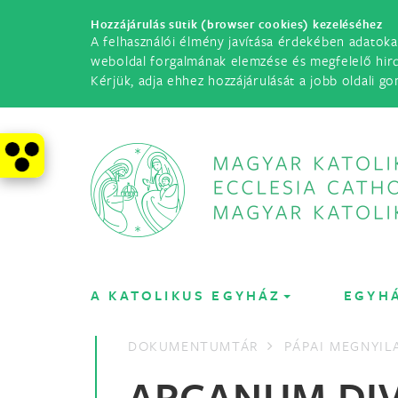
Hozzájárulás sütik (browser cookies) kezeléséhez
A felhasználói élmény javítása érdekében adatoka
weboldal forgalmának elemzése és megfelelő hir
Kérjük, adja ehhez hozzájárulását a jobb oldali go
A KATOLIKUS EGYHÁZ
EGYH
DOKUMENTUMTÁR
PÁPAI MEGNYI
ARCANUM DIV