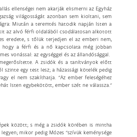
allás ellenségei nem akarják elismerni az Egyház
igazság világosságát azonban sem kioltani, sem
ágra: Miután a teremtés hatodik napján Isten a
kit az alvó férfi oldalából csodálatosan alkotott
s eredete, s tőlük terjedjen el az emberi nem,
S hogy a férfi és a nő kapcsolata még jobban
mes vonással: az egységgel és az állandósággal.
 megerősítette. A zsidók és a tanítványok előtt
l szinte egy test lesz; a házassági kötelék pedig
agy el nem szakíthatja. "Az ember feleségéhez
hát Isten egybekötött, ember szét ne válassza."
épek között; s még a zsidók körében is mintha
is legyen; mikor pedig Mózes "szívük keménysége