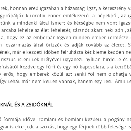
ek, honnan ered igazában a házasság. Igaz, a keresztény v
egpróbálják kitörölni ennek emlékezetét a népekből, az 
tünk a mindenki által ismert és kétségbe nem vont igazs
rcába lehelte az élet leheletét, társnőt akart neki adni, a
rta, hogy ez az emberpár legyen minden ember természete
 leszármazás által őrizzék és adják tovább az életet. 
vének, már e kezdeti időben felruházta két kiemelkedően ne
isztus isteni tekintélyével ugyanezt nyíltan hirdette és
ításától kezdve egy férfi és egy nő kapcsolata, s a kettőbő
y erős, hogy emberek közül azt senki föl nem oldhatja v
. Így tehát már nem ketten vannak, hanem egy test. Amit te
KNÁL ÉS A ZSIDÓKNÁL
ló formája idővel romlani és bomlani kezdett a pogány n
gyanis elterjedt a szokás, hogy egy férjnek több felesége 