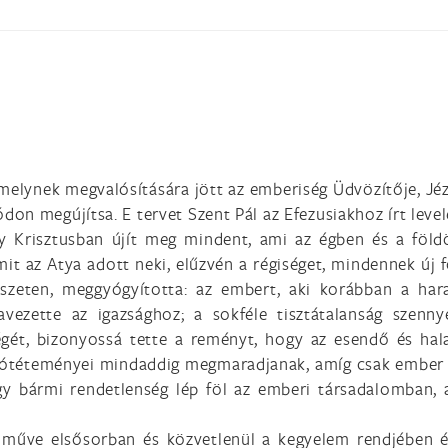
amelynek megvalósítására jött az emberiség Üdvözítője, Jézu
ódon megújítsa. E tervet Szent Pál az Efezusiakhoz írt level
hogy Krisztusban újít meg mindent, ami az égben és a földö
it az Atya adott neki, elűzvén a régiséget, mindennek új f
zeten, meggyógyította: az embert, aki korábban a harag 
avezette az igazsághoz; a sokféle tisztátalanság szenn
gét, bizonyossá tette a reményt, hogy az esendő és hal
jótéteményei mindaddig megmaradjanak, amíg csak ember él
y bármi rendetlenség lép föl az emberi társadalomban, a
i műve elsősorban és közvetlenül a kegyelem rendjében é