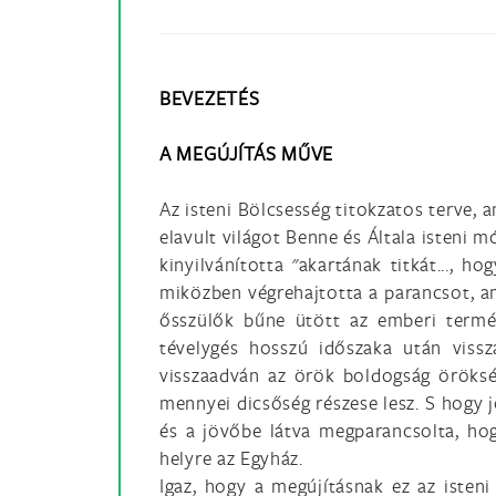
BEVEZETÉS
A MEGÚJÍTÁS MŰVE
Az isteni Bölcsesség titokzatos terve, 
elavult világot Benne és Általa isteni m
kinyilvánította "akartának titkát..., 
miközben végrehajtotta a parancsot, am
ősszülők bűne ütött az emberi termés
tévelygés hosszú időszaka után vissz
visszaadván az örök boldogság öröksé
mennyei dicsőség részese lesz. S hogy 
és a jövőbe látva megparancsolta, hog
helyre az Egyház.
Igaz, hogy a megújításnak ez az isten