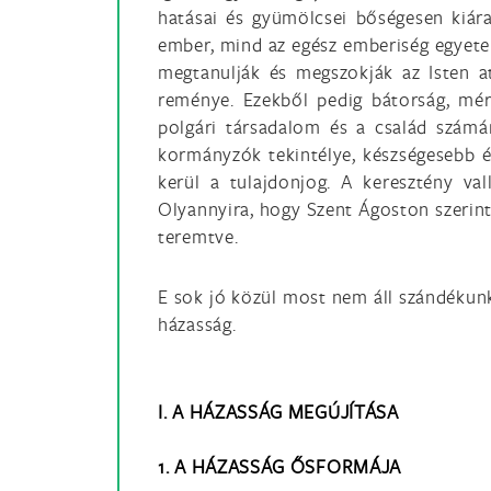
hatásai és gyümölcsei bőségesen kiára
ember, mind az egész emberiség egyetem
megtanulják és megszokják az Isten a
reménye. Ezekből pedig bátorság, mért
polgári társadalom és a család számá
kormányzók tekintélye, készségesebb 
kerül a tulajdonjog. A keresztény va
Olyannyira, hogy Szent Ágoston szerint
teremtve.
E sok jó közül most nem áll szándékunkb
házasság.
I. A HÁZASSÁG MEGÚJÍTÁSA
1. A HÁZASSÁG ŐSFORMÁJA