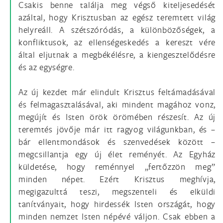
Csakis benne találja meg végső kiteljesedését
azáltal, hogy Krisztusban az egész teremtett világ
helyreáll. A szétszóródás, a különbözőségek, a
konfliktusok, az ellenségeskedés a kereszt vére
által eljutnak a megbékélésre, a kiengesztelődésre
és az egységre.
Az új kezdet már elindult Krisztus feltámadásával
és felmagasztalásával, aki mindent magához vonz,
megújít és Isten örök örömében részesít. Az új
teremtés jövője már itt ragyog világunkban, és –
bár ellentmondások és szenvedések között –
megcsillantja egy új élet reményét. Az Egyház
küldetése, hogy reménnyel „fertőzzön meg”
minden népet. Ezért Krisztus meghívja,
megigazulttá teszi, megszenteli és elküldi
tanítványait, hogy hirdessék Isten országát, hogy
minden nemzet Isten népévé váljon. Csak ebben a