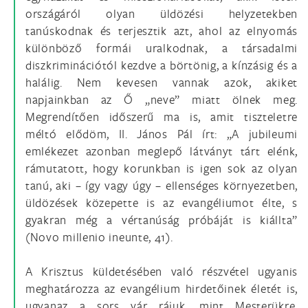
országáról olyan üldözési helyzetekben
tanúskodnak és terjesztik azt, ahol az elnyomás
különböző formái uralkodnak, a társadalmi
diszkriminációtól kezdve a börtönig, a kínzásig és a
halálig. Nem kevesen vannak azok, akiket
napjainkban az Ő „neve” miatt ölnek meg.
Megrendítően időszerű ma is, amit tiszteletre
méltó elődöm, II. János Pál írt: „A jubileumi
emlékezet azonban meglepő látványt tárt elénk,
rámutatott, hogy korunkban is igen sok az olyan
tanú, aki – így vagy úgy – ellenséges környezetben,
üldözések közepette is az evangéliumot élte, s
gyakran még a vértanúság próbáját is kiállta”
(Novo millenio ineunte, 41).
A Krisztus küldetésében való részvétel ugyanis
meghatározza az evangélium hirdetőinek életét is,
ugyanaz a sors vár rájuk, mint Mesterükre.