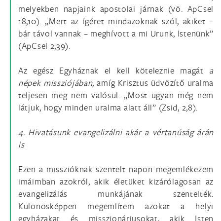
melyekben napjaink apostolai járnak (vö. ApCsel
18,10). „Mert az ígéret mindazoknak szól, akiket –
bár távol vannak – meghívott a mi Urunk, Istenünk”
(ApCsel 2,39).
Az egész Egyháznak el kell köteleznie magát
a
népek missziójában,
amíg Krisztus üdvözítő uralma
teljesen meg nem valósul: „Most ugyan még nem
látjuk, hogy minden uralma alatt áll” (Zsid, 2,8).
4. Hivatásunk evangelizálni akár a vértanúság árán
is
Ezen a misszióknak szentelt napon megemlékezem
imáimban azokról, akik életüket kizárólagosan az
evangelizálás munkájának szentelték.
Különösképpen megemlítem azokat a helyi
egyházakat és misszionáriusokat, akik Isten