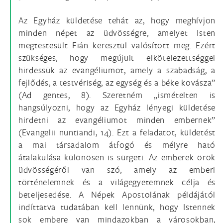
Az Egyház küldetése tehát az, hogy meghívjon
minden népet az üdvösségre, amelyet Isten
megtestesült Fián keresztül valósított meg. Ezért
szükséges, hogy megújult elkötelezettséggel
hirdessük az evangéliumot, amely a szabadság, a
fejlődés, a testvériség, az egység és a béke kovásza”
(Ad gentes, 8). Szeretném „ismételten is
hangsúlyozni, hogy az Egyház lényegi küldetése
hirdetni az evangéliumot minden embernek”
(Evangelii nuntiandi, 14). Ezt a feladatot, küldetést
a mai társadalom átfogó és mélyre ható
átalakulása különösen is sürgeti. Az emberek örök
üdvösségéről van szó, amely az emberi
történelemnek és a világegyetemnek célja és
beteljesedése. A Népek Apostolának példájától
indíttatva tudatában kell lennünk, hogy Istennek
sok embere van mindazokban a városokban,