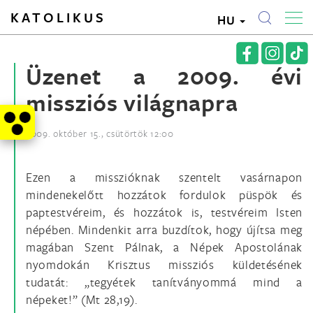
KATOLIKUS
HU
Üzenet a 2009. évi
missziós világnapra
2009. október 15., csütörtök 12:00
Ezen a misszióknak szentelt vasárnapon
mindenekelőtt hozzátok fordulok püspök és
paptestvéreim, és hozzátok is, testvéreim Isten
népében. Mindenkit arra buzdítok, hogy újítsa meg
magában Szent Pálnak, a Népek Apostolának
nyomdokán Krisztus missziós küldetésének
tudatát: „tegyétek tanítványommá mind a
népeket!” (Mt 28,19).