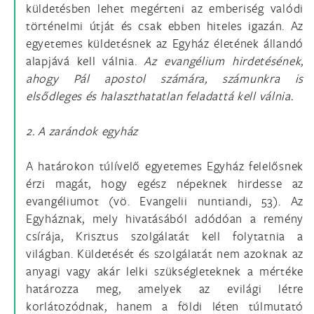
küldetésben lehet megérteni az emberiség valódi
történelmi útját és csak ebben hiteles igazán. Az
egyetemes küldetésnek az Egyház életének állandó
alapjává kell válnia.
Az evangélium hirdetésének,
ahogy Pál apostol számára, számunkra is
elsődleges és halaszthatatlan feladattá kell válnia.
2. A zarándok egyház
A határokon túlívelő egyetemes Egyház felelősnek
érzi magát, hogy egész népeknek hirdesse az
evangéliumot (vö. Evangelii nuntiandi, 53). Az
Egyháznak, mely hivatásából adódóan a remény
csírája, Krisztus szolgálatát kell folytatnia a
világban. Küldetését és szolgálatát nem azoknak az
anyagi vagy akár lelki szükségleteknek a mértéke
határozza meg, amelyek az evilági létre
korlátozódnak, hanem a földi léten túlmutató