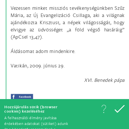
Vezessen minket missziós tevékenységünkben Szűz
Mária, az Új Evangelizáció Csillaga, aki a világnak
ajándékozta Krisztust, a népek világosságát, hogy
elvigye az üdvösséget „a föld végső határáig”
(ApCsel 13,47).
Áldásomat adom mindenkire.
Vatikán, 2009. június 29.
XVI. Benedek pápa
Hozzájárulás sütik (browser
cookies) kezeléséhez
A felhasználói élmény javítása
érdekében adatokat (sütiket) adunk