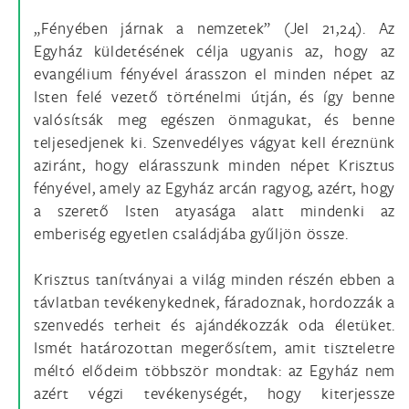
„Fényében járnak a nemzetek” (Jel 21,24). Az
Egyház küldetésének célja ugyanis az, hogy az
evangélium fényével árasszon el minden népet az
Isten felé vezető történelmi útján, és így benne
valósítsák meg egészen önmagukat, és benne
teljesedjenek ki. Szenvedélyes vágyat kell éreznünk
aziránt, hogy elárasszunk minden népet Krisztus
fényével, amely az Egyház arcán ragyog, azért, hogy
a szerető Isten atyasága alatt mindenki az
emberiség egyetlen családjába gyűljön össze.
Krisztus tanítványai a világ minden részén ebben a
távlatban tevékenykednek, fáradoznak, hordozzák a
szenvedés terheit és ajándékozzák oda életüket.
Ismét határozottan megerősítem, amit tiszteletre
méltó elődeim többször mondtak: az Egyház nem
azért végzi tevékenységét, hogy kiterjessze