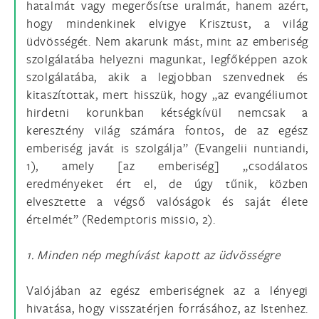
hatalmát vagy megerősítse uralmát, hanem azért,
hogy mindenkinek elvigye Krisztust, a világ
üdvösségét. Nem akarunk mást, mint az emberiség
szolgálatába helyezni magunkat, legfőképpen azok
szolgálatába, akik a legjobban szenvednek és
kitaszítottak, mert hisszük, hogy „az evangéliumot
hirdetni korunkban kétségkívül nemcsak a
keresztény világ számára fontos, de az egész
emberiség javát is szolgálja” (Evangelii nuntiandi,
1), amely [az emberiség] „csodálatos
eredményeket ért el, de úgy tűnik, közben
elvesztette a végső valóságok és saját élete
értelmét” (Redemptoris missio, 2).
1. Minden nép meghívást kapott az üdvösségre
Valójában az egész emberiségnek az a lényegi
hivatása, hogy visszatérjen forrásához, az Istenhez.