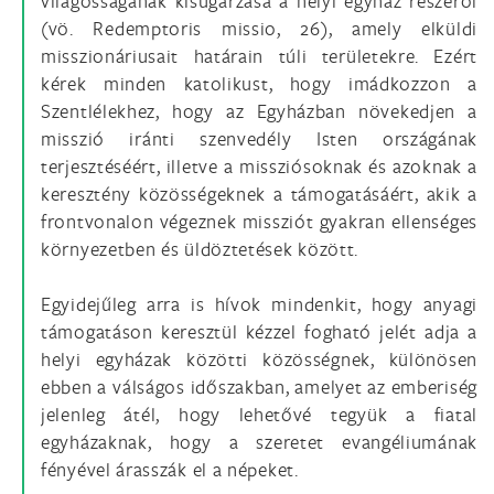
világosságának kisugárzása a helyi egyház részéről
(vö. Redemptoris missio, 26), amely elküldi
misszionáriusait határain túli területekre. Ezért
kérek minden katolikust, hogy imádkozzon a
Szentlélekhez, hogy az Egyházban növekedjen a
misszió iránti szenvedély Isten országának
terjesztéséért, illetve a missziósoknak és azoknak a
keresztény közösségeknek a támogatásáért, akik a
frontvonalon végeznek missziót gyakran ellenséges
környezetben és üldöztetések között.
Egyidejűleg arra is hívok mindenkit, hogy anyagi
támogatáson keresztül kézzel fogható jelét adja a
helyi egyházak közötti közösségnek, különösen
ebben a válságos időszakban, amelyet az emberiség
jelenleg átél, hogy lehetővé tegyük a fiatal
egyházaknak, hogy a szeretet evangéliumának
fényével árasszák el a népeket.