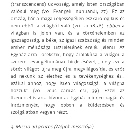
(transzcendens) üdvösség, amely Isten országában
valósul meg (vö. Evangelii nuntiandi, 27). Ez az
ország, bár a maga teljességében eszkatologikus és
nem ebből a világból való (vö. Jn 18,36),
ebben
a
világban is jelen van, és a történelemben az
igazságosság, a béke, az igazi szabadság és minden
ember méltósága tiszteletének erejét jelenti. Az
Egyház arra törekszik, hogy átalakítsa a világot a
szeretet evangéliumának hirdetésével, „mely ezt a
sötét világot újra meg újra megvilágosítja, és erőt
ad nekünk az élethez és a tevékenységhez és…
ezáltal ahhoz, hogy Isten világosságát a világba
hozzuk” (vö. Deus caritas est, 39). Ezzel az
üzenettel is arra hívom az Egyház minden tagját és
intézményét, hogy ebben a küldetésben és
szolgálatban vegyen részt.
3. Missio ad gentes (Népek missziója)