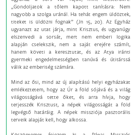
„Gondoljatok a tőlem kapott tanításra: Nem
nagyobb a szolga uránál. Ha tehát engem üldöztek,
titeket is üldözni fognak” (Jn 15, 20). Az Egyház
ugyanazt az utat járja, mint Krisztus, és ugyanúgy
elszenvedi a sorsát, mert nem emberi logika
alapján cselekszik, nem a saját erejére számít,
hanem követi a keresztutat, és az Atya iránti
gyermeki engedelmességben tanúvá és útitárssá
válik az emberiség számára.
Mind az ősi, mind az új alapítású helyi egyházakat
emlékeztetem, hogy az Úr a föld sójává és a világ
világosságává tette őket, és arra hívja, hogy
terjesszék Krisztust, a népek világosságát a föld
legvégső határáig. A népek missziója pasztorális
terveik alapját kell, hogy alkossa.
Köszöntemet fejezem ki a Pápai Missziós